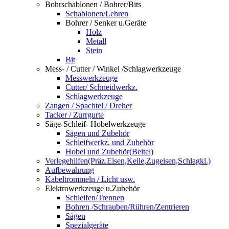
Bohrschablonen / Bohrer/Bits
Schablonen/Lehren
Bohrer / Senker u.Geräte
Holz
Metall
Stein
Bit
Mess- / Cutter / Winkel /Schlagwerkzeuge
Messwerkzeuge
Cutter/ Schneidwerkz.
Schlagwerkzeuge
Zangen / Spachtel / Dreher
Tacker / Zurrgurte
Säge-Schleif- Hobelwerkzeuge
Sägen und Zubehör
Schleifwerkz. und Zubehör
Hobel und Zubehör(Beitel)
Verlegehilfen(Präz.Eisen,Keile,Zugeisen,Schlagkl.)
Aufbewahrung
Kabeltrommeln / Licht usw.
Elektrowerkzeuge u.Zubehör
Schleifen/Trennen
Bohren /Schrauben/Rühren/Zentrieren
Sägen
Spezialgeräte