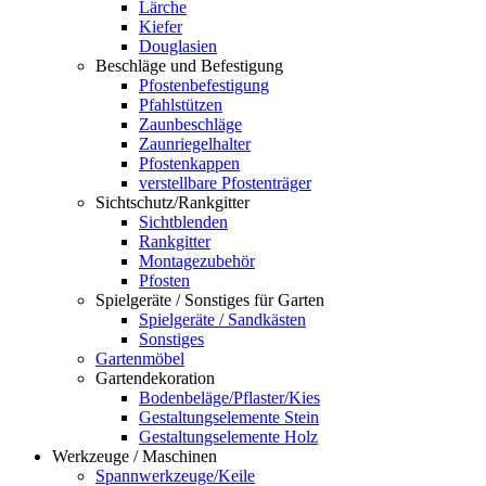
Lärche
Kiefer
Douglasien
Beschläge und Befestigung
Pfostenbefestigung
Pfahlstützen
Zaunbeschläge
Zaunriegelhalter
Pfostenkappen
verstellbare Pfostenträger
Sichtschutz/Rankgitter
Sichtblenden
Rankgitter
Montagezubehör
Pfosten
Spielgeräte / Sonstiges für Garten
Spielgeräte / Sandkästen
Sonstiges
Gartenmöbel
Gartendekoration
Bodenbeläge/Pflaster/Kies
Gestaltungselemente Stein
Gestaltungselemente Holz
Werkzeuge / Maschinen
Spannwerkzeuge/Keile