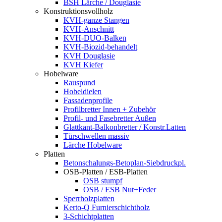
BSH Lärche / Douglasie
Konstruktionsvollholz
KVH-ganze Stangen
KVH-Anschnitt
KVH-DUO-Balken
KVH-Biozid-behandelt
KVH Douglasie
KVH Kiefer
Hobelware
Rauspund
Hobeldielen
Fassadenprofile
Profilbretter Innen + Zubehör
Profil- und Fasebretter Außen
Glattkant-Balkonbretter / Konstr.Latten
Türschwellen massiv
Lärche Hobelware
Platten
Betonschalungs-Betoplan-Siebdruckpl.
OSB-Platten / ESB-Platten
OSB stumpf
OSB / ESB Nut+Feder
Sperrholzplatten
Kerto-Q Furnierschichtholz
3-Schichtplatten