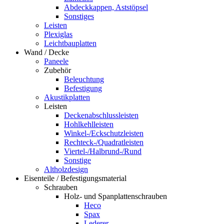
Abdeckkappen, Aststöpsel
Sonstiges
Leisten
Plexiglas
Leichtbauplatten
Wand / Decke
Paneele
Zubehör
Beleuchtung
Befestigung
Akustikplatten
Leisten
Deckenabschlussleisten
Hohlkehlleisten
Winkel-/Eckschutzleisten
Rechteck-/Quadratleisten
Viertel-/Halbrund-/Rund
Sonstige
Altholzdesign
Eisenteile / Befestigungsmaterial
Schrauben
Holz- und Spanplattenschrauben
Heco
Spax
Lederer