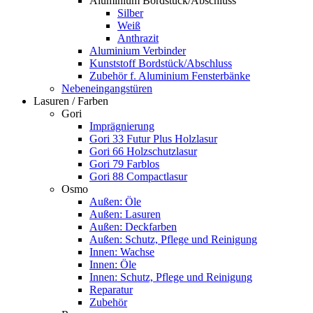
Aluminium Bordstück/Abschluss
Silber
Weiß
Anthrazit
Aluminium Verbinder
Kunststoff Bordstück/Abschluss
Zubehör f. Aluminium Fensterbänke
Nebeneingangstüren
Lasuren / Farben
Gori
Imprägnierung
Gori 33 Futur Plus Holzlasur
Gori 66 Holzschutzlasur
Gori 79 Farblos
Gori 88 Compactlasur
Osmo
Außen: Öle
Außen: Lasuren
Außen: Deckfarben
Außen: Schutz, Pflege und Reinigung
Innen: Wachse
Innen: Öle
Innen: Schutz, Pflege und Reinigung
Reparatur
Zubehör