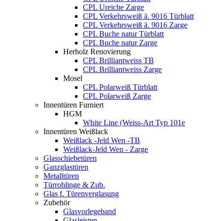
CPL Ureiche Zarge
CPL Verkehrsweiß ä. 9016 Türblatt
CPL Verkehrsweiß ä. 9016 Zarge
CPL Buche natur Türblatt
CPL Buche natur Zarge
Herholz Renovierung
CPL Brilliantweiss TB
CPL Brilliantweiss Zarge
Mosel
CPL Polarweiß Türblatt
CPL Polarweiß Zarge
Innentüren Furniert
HGM
White Line (Weiss-Art Typ 101e
Innentüren Weißlack
Weißlack -Jeld Wen -TB
Weißlack-Jeld Wen - Zarge
Glasschiebetüren
Ganzglastüren
Metalltüren
Türrohlinge & Zub.
Glas f. Türenverglasung
Zubehör
Glasvorlegeband
Glasleisten