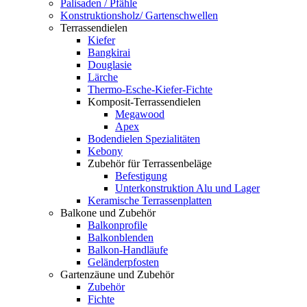
Palisaden / Pfähle
Konstruktionsholz/ Gartenschwellen
Terrassendielen
Kiefer
Bangkirai
Douglasie
Lärche
Thermo-Esche-Kiefer-Fichte
Komposit-Terrassendielen
Megawood
Apex
Bodendielen Spezialitäten
Kebony
Zubehör für Terrassenbeläge
Befestigung
Unterkonstruktion Alu und Lager
Keramische Terrassenplatten
Balkone und Zubehör
Balkonprofile
Balkonblenden
Balkon-Handläufe
Geländerpfosten
Gartenzäune und Zubehör
Zubehör
Fichte