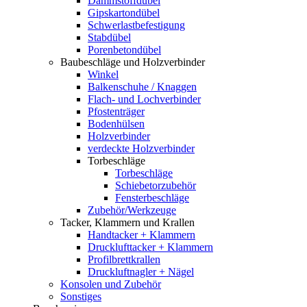
Dämmstoffdübel
Gipskartondübel
Schwerlastbefestigung
Stabdübel
Porenbetondübel
Baubeschläge und Holzverbinder
Winkel
Balkenschuhe / Knaggen
Flach- und Lochverbinder
Pfostenträger
Bodenhülsen
Holzverbinder
verdeckte Holzverbinder
Torbeschläge
Torbeschläge
Schiebetorzubehör
Fensterbeschläge
Zubehör/Werkzeuge
Tacker, Klammern und Krallen
Handtacker + Klammern
Drucklufttacker + Klammern
Profilbrettkrallen
Druckluftnagler + Nägel
Konsolen und Zubehör
Sonstiges