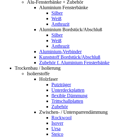
Alu-Fensterbänke + Zubehör
Aluminium Fensterbänke
Silber
Weiß
Anthrazit
Aluminium Bordstück/Abschluß
Silber
Weiß
Anthrazit
Aluminium-Verbinder
Kunststoff Bordstück/Abschluß
Zubehör f. Aluminium Fensterbänke
Trockenbau / Isolierung
Isolierstoffe
Holzfaser
Putzträger
Unterdeckplatten
flexible Dämmung
Trittschallplatten
Zubehör
Zwischen- / Untersparrendämmung
Rockwool
Isover
Ursa
Steico