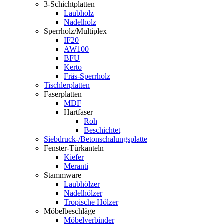
3-Schichtplatten
Laubholz
Nadelholz
Sperrholz/Multiplex
IF20
AW100
BFU
Kerto
Fräs-Sperrholz
Tischlerplatten
Faserplatten
MDF
Hartfaser
Roh
Beschichtet
Siebdruck-/Betonschalungsplatte
Fenster-Türkanteln
Kiefer
Meranti
Stammware
Laubhölzer
Nadelhölzer
Tropische Hölzer
Möbelbeschläge
Möbelverbinder