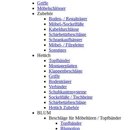
Griffe
Möbelschlösser
Zubehör
Boden- / Regalträger
Möbel-/Sockelfüße
Kabeldurchlässe
Schiebetürbeschläge
Schrankaufhänger
Möbel- / Filzgleiter
Sonstiges
Hettich
Topfbänder
Montageplatten
Klappenbeschläge
Griffe
Bodenträger
Verbinder
Schubkastensysteme
Sockelfüße / Tischbeine
Schiebetürbeschläge
Hettich Zubehör
BLUM
Beschläge für Möbeltüren / Topfbänder
Topfbänder
Blumotion