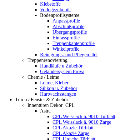
Klebstoffe
Verlegezubehör
Bodenprofilsysteme
Anpassprofile
Abschlußprofile
Übergangsprofile
Einfassprofile
Treppenkantenprofile
Winkelprofile
Reinigungs- und Pflegemittel
Treppenrenovierung
Handläufe u.Zubehör
Geländersystem Prova
Chemie / Leime
Leime, Kleber
Silikon u. Zubehör
Hartwachsstangen
Türen / Fenster & Zubehör
Innentüren Dekor+CPL
Astra
CPL Weisslack ä. 9010 Türblatt
CPL Weisslack ä. 9010 Zarge
CPL Akazie Türblatt
CPL Akazie Zarge
CPL Ureiche Türblatt