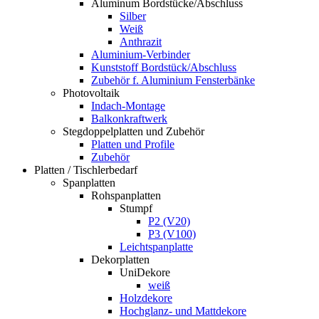
Aluminum Bordstücke/Abschluss
Silber
Weiß
Anthrazit
Aluminium-Verbinder
Kunststoff Bordstück/Abschluss
Zubehör f. Aluminium Fensterbänke
Photovoltaik
Indach-Montage
Balkonkraftwerk
Stegdoppelplatten und Zubehör
Platten und Profile
Zubehör
Platten / Tischlerbedarf
Spanplatten
Rohspanplatten
Stumpf
P2 (V20)
P3 (V100)
Leichtspanplatte
Dekorplatten
UniDekore
weiß
Holzdekore
Hochglanz- und Mattdekore