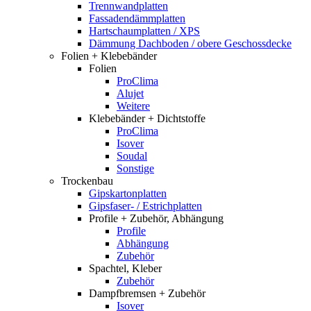
Trennwandplatten
Fassadendämmplatten
Hartschaumplatten / XPS
Dämmung Dachboden / obere Geschossdecke
Folien + Klebebänder
Folien
ProClima
Alujet
Weitere
Klebebänder + Dichtstoffe
ProClima
Isover
Soudal
Sonstige
Trockenbau
Gipskartonplatten
Gipsfaser- / Estrichplatten
Profile + Zubehör, Abhängung
Profile
Abhängung
Zubehör
Spachtel, Kleber
Zubehör
Dampfbremsen + Zubehör
Isover