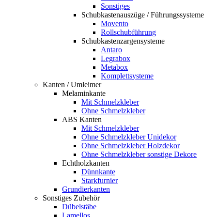
Sonstiges
Schubkastenauszüge / Führungssysteme
Movento
Rollschubführung
Schubkastenzargensysteme
Antaro
Legrabox
Metabox
Komplettsysteme
Kanten / Umleimer
Melaminkante
Mit Schmelzkleber
Ohne Schmelzkleber
ABS Kanten
Mit Schmelzkleber
Ohne Schmelzkleber Unidekor
Ohne Schmelzkleber Holzdekor
Ohne Schmelzkleber sonstige Dekore
Echtholzkanten
Dünnkante
Starkfurnier
Grundierkanten
Sonstiges Zubehör
Dübelstäbe
Lamellos