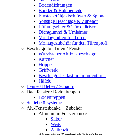
Bodendichtungen
Bänder & Rahmenteile
Einsteck/Objektschlösser & Spione
Sonstige Beschläge & Zubehör
Lüftungsgitter & Türschließer
Dichtgummi & Umleimer
Montagehilfen für Türen
Montagezubehör für den Türenprofi
Beschläge für Türen / Fenster
Wurzbacher Aktionsbeschläge
Karcher
Hoppe
Griffwerk
Beschläge f. Glastürenu.Innentüren
Häfele
Leime / Kleber / Schaum
Dachfenster / Bodentreppen
Bodentreppen
Schiebetürsysteme
Alu-Fensterbänke + Zubehör
Aluminium Fensterbänke
Silber
Weiß
Anthrazit