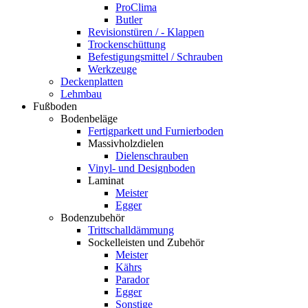
ProClima
Butler
Revisionstüren / - Klappen
Trockenschüttung
Befestigungsmittel / Schrauben
Werkzeuge
Deckenplatten
Lehmbau
Fußboden
Bodenbeläge
Fertigparkett und Furnierboden
Massivholzdielen
Dielenschrauben
Vinyl- und Designboden
Laminat
Meister
Egger
Bodenzubehör
Trittschalldämmung
Sockelleisten und Zubehör
Meister
Kährs
Parador
Egger
Sonstige