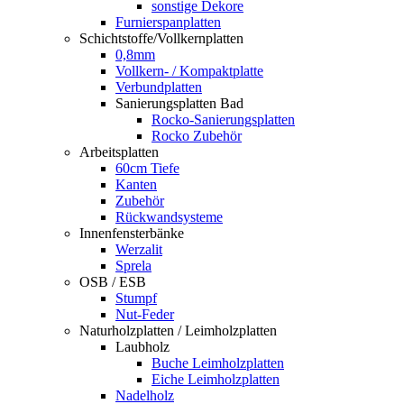
sonstige Dekore
Furnierspanplatten
Schichtstoffe/Vollkernplatten
0,8mm
Vollkern- / Kompaktplatte
Verbundplatten
Sanierungsplatten Bad
Rocko-Sanierungsplatten
Rocko Zubehör
Arbeitsplatten
60cm Tiefe
Kanten
Zubehör
Rückwandsysteme
Innenfensterbänke
Werzalit
Sprela
OSB / ESB
Stumpf
Nut-Feder
Naturholzplatten / Leimholzplatten
Laubholz
Buche Leimholzplatten
Eiche Leimholzplatten
Nadelholz