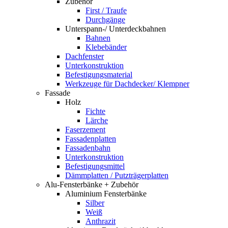
Zubehör
First / Traufe
Durchgänge
Unterspann-/ Unterdeckbahnen
Bahnen
Klebebänder
Dachfenster
Unterkonstruktion
Befestigungsmaterial
Werkzeuge für Dachdecker/ Klempner
Fassade
Holz
Fichte
Lärche
Faserzement
Fassadenplatten
Fassadenbahn
Unterkonstruktion
Befestigungsmittel
Dämmplatten / Putzträgerplatten
Alu-Fensterbänke + Zubehör
Aluminium Fensterbänke
Silber
Weiß
Anthrazit