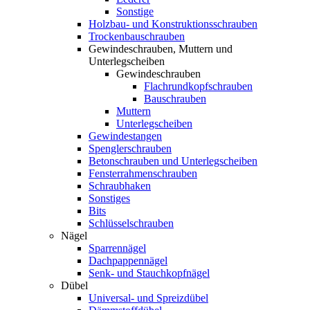
Sonstige
Holzbau- und Konstruktionsschrauben
Trockenbauschrauben
Gewindeschrauben, Muttern und
Unterlegscheiben
Gewindeschrauben
Flachrundkopfschrauben
Bauschrauben
Muttern
Unterlegscheiben
Gewindestangen
Spenglerschrauben
Betonschrauben und Unterlegscheiben
Fensterrahmenschrauben
Schraubhaken
Sonstiges
Bits
Schlüsselschrauben
Nägel
Sparrennägel
Dachpappennägel
Senk- und Stauchkopfnägel
Dübel
Universal- und Spreizdübel