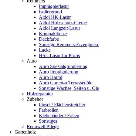
Remmers
Imprägnierlasur
Isoliergrund
Aidol HK-Lasur
Aidol Holzschutz-Creme
Aidol Langzeit-Lasur
Kompaktbeize
Deckfarbe
Sonstige Remmers-Erzeugnisse
Lacke
HSL-Lasur für Profis
Auro
Auro Spezialgrundierung
Auro Imprägnierung
Auro Hartöl
Auro Garten-u.Terrassenöle
Sonstige Wachse, Seifen u. Öle
Holzreparatur
Zubehör
Pinsel / Flächenstreicher
Farbrollen
Klebebänder / Folien
Sonstiges
Renuwell Pflege
Gartenholz