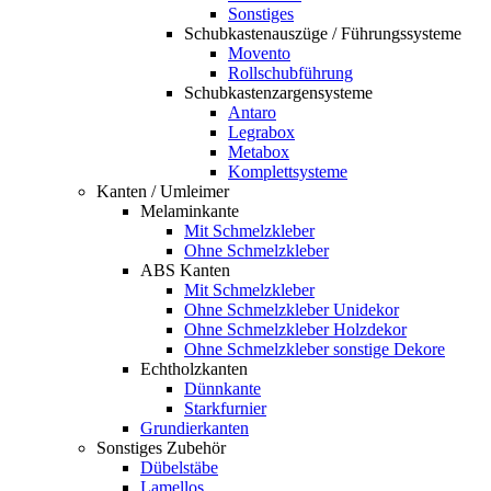
Sonstiges
Schubkastenauszüge / Führungssysteme
Movento
Rollschubführung
Schubkastenzargensysteme
Antaro
Legrabox
Metabox
Komplettsysteme
Kanten / Umleimer
Melaminkante
Mit Schmelzkleber
Ohne Schmelzkleber
ABS Kanten
Mit Schmelzkleber
Ohne Schmelzkleber Unidekor
Ohne Schmelzkleber Holzdekor
Ohne Schmelzkleber sonstige Dekore
Echtholzkanten
Dünnkante
Starkfurnier
Grundierkanten
Sonstiges Zubehör
Dübelstäbe
Lamellos