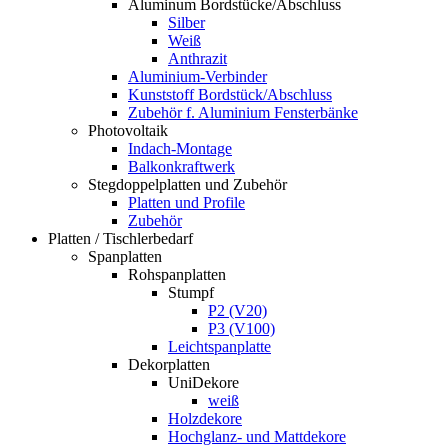
Aluminum Bordstücke/Abschluss
Silber
Weiß
Anthrazit
Aluminium-Verbinder
Kunststoff Bordstück/Abschluss
Zubehör f. Aluminium Fensterbänke
Photovoltaik
Indach-Montage
Balkonkraftwerk
Stegdoppelplatten und Zubehör
Platten und Profile
Zubehör
Platten / Tischlerbedarf
Spanplatten
Rohspanplatten
Stumpf
P2 (V20)
P3 (V100)
Leichtspanplatte
Dekorplatten
UniDekore
weiß
Holzdekore
Hochglanz- und Mattdekore