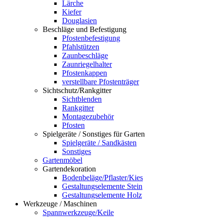
Lärche
Kiefer
Douglasien
Beschläge und Befestigung
Pfostenbefestigung
Pfahlstützen
Zaunbeschläge
Zaunriegelhalter
Pfostenkappen
verstellbare Pfostenträger
Sichtschutz/Rankgitter
Sichtblenden
Rankgitter
Montagezubehör
Pfosten
Spielgeräte / Sonstiges für Garten
Spielgeräte / Sandkästen
Sonstiges
Gartenmöbel
Gartendekoration
Bodenbeläge/Pflaster/Kies
Gestaltungselemente Stein
Gestaltungselemente Holz
Werkzeuge / Maschinen
Spannwerkzeuge/Keile