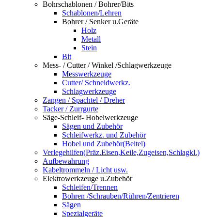
Bohrschablonen / Bohrer/Bits
Schablonen/Lehren
Bohrer / Senker u.Geräte
Holz
Metall
Stein
Bit
Mess- / Cutter / Winkel /Schlagwerkzeuge
Messwerkzeuge
Cutter/ Schneidwerkz.
Schlagwerkzeuge
Zangen / Spachtel / Dreher
Tacker / Zurrgurte
Säge-Schleif- Hobelwerkzeuge
Sägen und Zubehör
Schleifwerkz. und Zubehör
Hobel und Zubehör(Beitel)
Verlegehilfen(Präz.Eisen,Keile,Zugeisen,Schlagkl.)
Aufbewahrung
Kabeltrommeln / Licht usw.
Elektrowerkzeuge u.Zubehör
Schleifen/Trennen
Bohren /Schrauben/Rühren/Zentrieren
Sägen
Spezialgeräte