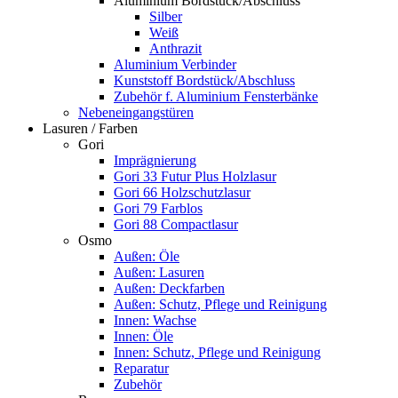
Aluminium Bordstück/Abschluss
Silber
Weiß
Anthrazit
Aluminium Verbinder
Kunststoff Bordstück/Abschluss
Zubehör f. Aluminium Fensterbänke
Nebeneingangstüren
Lasuren / Farben
Gori
Imprägnierung
Gori 33 Futur Plus Holzlasur
Gori 66 Holzschutzlasur
Gori 79 Farblos
Gori 88 Compactlasur
Osmo
Außen: Öle
Außen: Lasuren
Außen: Deckfarben
Außen: Schutz, Pflege und Reinigung
Innen: Wachse
Innen: Öle
Innen: Schutz, Pflege und Reinigung
Reparatur
Zubehör