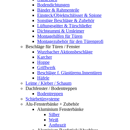
Bodendichtungen
Bänder & Rahmenteile
Einsteck/Objektschlösser & Spione
Sonstige Beschläge & Zubehör
Lüftungsgitter & Türschließer
Dichtgummi & Umleimer
Montagehilfen für Türen
Montagezubehör für den Türenprofi
Beschläge für Türen / Fenster
Wurzbacher Aktionsbeschläge
Karcher
Hoppe
Griffwerk
Beschläge f. Glastürenu.Innentüren
Häfele
Leime / Kleber / Schaum
Dachfenster / Bodentreppen
Bodentreppen
Schiebetürsysteme
Alu-Fensterbänke + Zubehör
Aluminium Fensterbänke
Silber
Weiß
Anthrazit