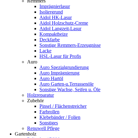
Remmers
Imprägnierlasur
Isoliergrund
Aidol HK-Lasur
Aidol Holzschutz-Creme
Aidol Langzeit-Lasur
Kompaktbeize
Deckfarbe
Sonstige Remmers-Erzeugnisse
Lacke
HSL-Lasur für Profis
Auro
Auro Spezialgrundierung
Auro Imprägnierung
Auro Hartöl
Auro Garten-u.Terrassenöle
Sonstige Wachse, Seifen u. Öle
Holzreparatur
Zubehör
Pinsel / Flächenstreicher
Farbrollen
Klebebänder / Folien
Sonstiges
Renuwell Pflege
Gartenholz