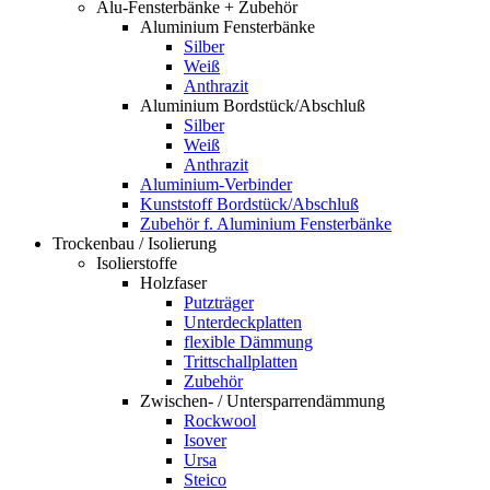
Alu-Fensterbänke + Zubehör
Aluminium Fensterbänke
Silber
Weiß
Anthrazit
Aluminium Bordstück/Abschluß
Silber
Weiß
Anthrazit
Aluminium-Verbinder
Kunststoff Bordstück/Abschluß
Zubehör f. Aluminium Fensterbänke
Trockenbau / Isolierung
Isolierstoffe
Holzfaser
Putzträger
Unterdeckplatten
flexible Dämmung
Trittschallplatten
Zubehör
Zwischen- / Untersparrendämmung
Rockwool
Isover
Ursa
Steico