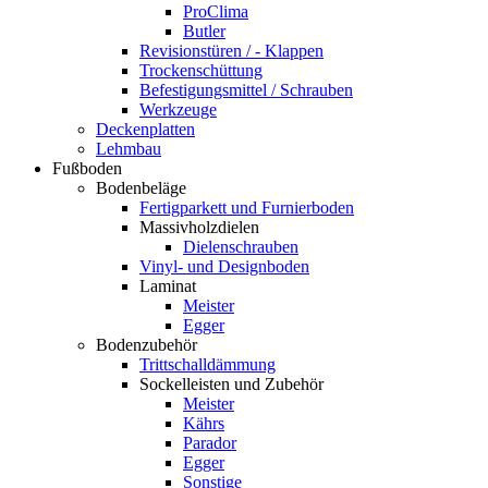
ProClima
Butler
Revisionstüren / - Klappen
Trockenschüttung
Befestigungsmittel / Schrauben
Werkzeuge
Deckenplatten
Lehmbau
Fußboden
Bodenbeläge
Fertigparkett und Furnierboden
Massivholzdielen
Dielenschrauben
Vinyl- und Designboden
Laminat
Meister
Egger
Bodenzubehör
Trittschalldämmung
Sockelleisten und Zubehör
Meister
Kährs
Parador
Egger
Sonstige