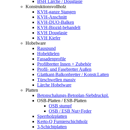
BSH Lärche / Douglasie
Konstruktionsvollholz
KVH-ganze Stangen
KVH-Anschnitt
KVH-DUO-Balken
KVH-Biozid-behandelt
KVH Douglasie
KVH Kiefer
Hobelware
Rauspund
Hobeldielen
Fassadenprofile
Profilbretter Innen + Zubehör
Profil- und Fasebretter Außen
Glattkant-Balkonbretter / Konstr.Latten
Türschwellen massiv
Lärche Hobelware
Platten
Betonschalungs-Betoplan-Siebdruckpl.
OSB-Platten / ESB-Platten
OSB stumpf
OSB / ESB Nut+Feder
Sperrholzplatten
Kerto-Q Furnierschichtholz
3-Schichtplatten