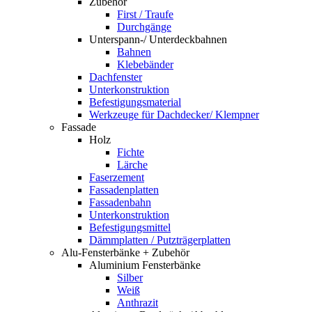
Zubehör
First / Traufe
Durchgänge
Unterspann-/ Unterdeckbahnen
Bahnen
Klebebänder
Dachfenster
Unterkonstruktion
Befestigungsmaterial
Werkzeuge für Dachdecker/ Klempner
Fassade
Holz
Fichte
Lärche
Faserzement
Fassadenplatten
Fassadenbahn
Unterkonstruktion
Befestigungsmittel
Dämmplatten / Putzträgerplatten
Alu-Fensterbänke + Zubehör
Aluminium Fensterbänke
Silber
Weiß
Anthrazit