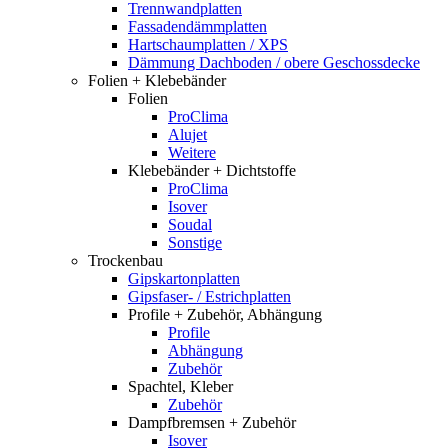
Trennwandplatten
Fassadendämmplatten
Hartschaumplatten / XPS
Dämmung Dachboden / obere Geschossdecke
Folien + Klebebänder
Folien
ProClima
Alujet
Weitere
Klebebänder + Dichtstoffe
ProClima
Isover
Soudal
Sonstige
Trockenbau
Gipskartonplatten
Gipsfaser- / Estrichplatten
Profile + Zubehör, Abhängung
Profile
Abhängung
Zubehör
Spachtel, Kleber
Zubehör
Dampfbremsen + Zubehör
Isover