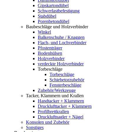
Dämmstoffdübel
Gipskartondübel
Schwerlastbefestigung
Stabdübel
Porenbetondübel
Baubeschläge und Holzverbinder
Winkel
Balkenschuhe / Knaggen
Flach- und Lochverbinder
Pfostenträger
Bodenhülsen
Holzverbinder
verdeckte Holzverbinder
Torbeschläge
Torbeschläge
Schiebetorzubehör
Fensterbeschläge
Zubehör/Werkzeuge
Tacker, Klammern und Krallen
Handtacker + Klammern
Drucklufttacker + Klammern
Profilbrettkrallen
Druckluftnagler + Nägel
Konsolen und Zubehör
Sonstiges