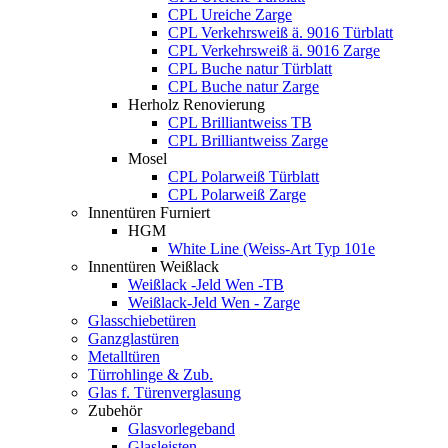
CPL Ureiche Zarge
CPL Verkehrsweiß ä. 9016 Türblatt
CPL Verkehrsweiß ä. 9016 Zarge
CPL Buche natur Türblatt
CPL Buche natur Zarge
Herholz Renovierung
CPL Brilliantweiss TB
CPL Brilliantweiss Zarge
Mosel
CPL Polarweiß Türblatt
CPL Polarweiß Zarge
Innentüren Furniert
HGM
White Line (Weiss-Art Typ 101e
Innentüren Weißlack
Weißlack -Jeld Wen -TB
Weißlack-Jeld Wen - Zarge
Glasschiebetüren
Ganzglastüren
Metalltüren
Türrohlinge & Zub.
Glas f. Türenverglasung
Zubehör
Glasvorlegeband
Glasleisten