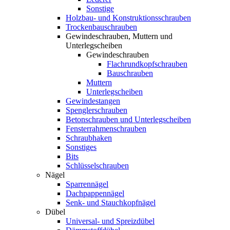
Sonstige
Holzbau- und Konstruktionsschrauben
Trockenbauschrauben
Gewindeschrauben, Muttern und
Unterlegscheiben
Gewindeschrauben
Flachrundkopfschrauben
Bauschrauben
Muttern
Unterlegscheiben
Gewindestangen
Spenglerschrauben
Betonschrauben und Unterlegscheiben
Fensterrahmenschrauben
Schraubhaken
Sonstiges
Bits
Schlüsselschrauben
Nägel
Sparrennägel
Dachpappennägel
Senk- und Stauchkopfnägel
Dübel
Universal- und Spreizdübel