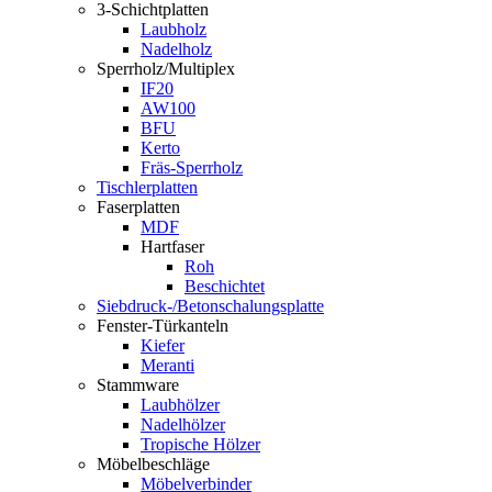
3-Schichtplatten
Laubholz
Nadelholz
Sperrholz/Multiplex
IF20
AW100
BFU
Kerto
Fräs-Sperrholz
Tischlerplatten
Faserplatten
MDF
Hartfaser
Roh
Beschichtet
Siebdruck-/Betonschalungsplatte
Fenster-Türkanteln
Kiefer
Meranti
Stammware
Laubhölzer
Nadelhölzer
Tropische Hölzer
Möbelbeschläge
Möbelverbinder