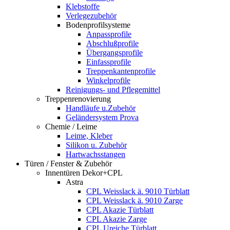
Klebstoffe
Verlegezubehör
Bodenprofilsysteme
Anpassprofile
Abschlußprofile
Übergangsprofile
Einfassprofile
Treppenkantenprofile
Winkelprofile
Reinigungs- und Pflegemittel
Treppenrenovierung
Handläufe u.Zubehör
Geländersystem Prova
Chemie / Leime
Leime, Kleber
Silikon u. Zubehör
Hartwachsstangen
Türen / Fenster & Zubehör
Innentüren Dekor+CPL
Astra
CPL Weisslack ä. 9010 Türblatt
CPL Weisslack ä. 9010 Zarge
CPL Akazie Türblatt
CPL Akazie Zarge
CPL Ureiche Türblatt