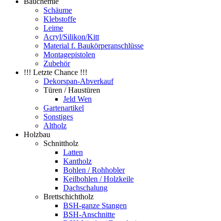
Bauchemie
Schäume
Klebstoffe
Leime
Acryl/Silikon/Kitt
Material f. Baukörperanschlüsse
Montagepistolen
Zubehör
!!! Letzte Chance !!!
Dekorspan-Abverkauf
Türen / Haustüren
Jeld Wen
Gartenartikel
Sonstiges
Altholz
Holzbau
Schnittholz
Latten
Kantholz
Bohlen / Rohhobler
Keilbohlen / Holzkeile
Dachschalung
Brettschichtholz
BSH-ganze Stangen
BSH-Anschnitte