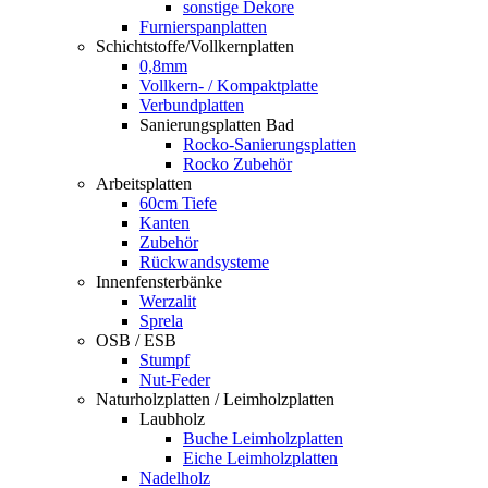
sonstige Dekore
Furnierspanplatten
Schichtstoffe/Vollkernplatten
0,8mm
Vollkern- / Kompaktplatte
Verbundplatten
Sanierungsplatten Bad
Rocko-Sanierungsplatten
Rocko Zubehör
Arbeitsplatten
60cm Tiefe
Kanten
Zubehör
Rückwandsysteme
Innenfensterbänke
Werzalit
Sprela
OSB / ESB
Stumpf
Nut-Feder
Naturholzplatten / Leimholzplatten
Laubholz
Buche Leimholzplatten
Eiche Leimholzplatten
Nadelholz