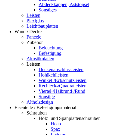
Abdeckkappen, Aststöpsel
Sonstiges
Leisten
Plexiglas
Leichtbauplatten
Wand / Decke
Paneele
Zubehör
Beleuchtung
Befestigung
Akustikplatten
Leisten
Deckenabschlussleisten
Hohlkehlleisten
Winkel-/Eckschutzleisten
Rechteck-/Quadratleisten
Viertel-/Halbrund-/Rund
Sonstige
Altholzdesign
Eisenteile / Befestigungsmaterial
Schrauben
Holz- und Spanplattenschrauben
Heco
Spax
Lederer