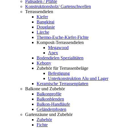
Palisaden / Pfähle
Konstruktionsholz/ Gartenschwellen
Terrassendielen
Kiefer
Bangkirai
Douglasie
Lärche
Thermo-Esche-Kiefer-Fichte
Komposit-Terrassendielen
Megawood
Apex
Bodendielen Spezialitäten
Kebony
Zubehör für Terrassenbeläge
Befestigung
Unterkonstruktion Alu und Lager
Keramische Terrassenplatten
Balkone und Zubehör
Balkonprofile
Balkonblenden
Balkon-Handläufe
Geländerpfosten
Gartenzäune und Zubehör
Zubehör
Fichte