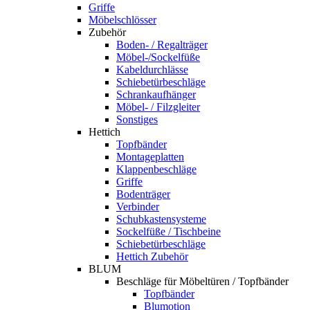
Griffe
Möbelschlösser
Zubehör
Boden- / Regalträger
Möbel-/Sockelfüße
Kabeldurchlässe
Schiebetürbeschläge
Schrankaufhänger
Möbel- / Filzgleiter
Sonstiges
Hettich
Topfbänder
Montageplatten
Klappenbeschläge
Griffe
Bodenträger
Verbinder
Schubkastensysteme
Sockelfüße / Tischbeine
Schiebetürbeschläge
Hettich Zubehör
BLUM
Beschläge für Möbeltüren / Topfbänder
Topfbänder
Blumotion