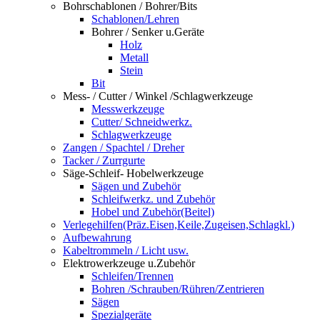
Bohrschablonen / Bohrer/Bits
Schablonen/Lehren
Bohrer / Senker u.Geräte
Holz
Metall
Stein
Bit
Mess- / Cutter / Winkel /Schlagwerkzeuge
Messwerkzeuge
Cutter/ Schneidwerkz.
Schlagwerkzeuge
Zangen / Spachtel / Dreher
Tacker / Zurrgurte
Säge-Schleif- Hobelwerkzeuge
Sägen und Zubehör
Schleifwerkz. und Zubehör
Hobel und Zubehör(Beitel)
Verlegehilfen(Präz.Eisen,Keile,Zugeisen,Schlagkl.)
Aufbewahrung
Kabeltrommeln / Licht usw.
Elektrowerkzeuge u.Zubehör
Schleifen/Trennen
Bohren /Schrauben/Rühren/Zentrieren
Sägen
Spezialgeräte