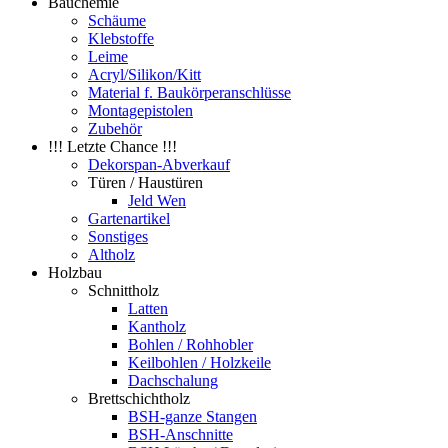
Bauchemie
Schäume
Klebstoffe
Leime
Acryl/Silikon/Kitt
Material f. Baukörperanschlüsse
Montagepistolen
Zubehör
!!! Letzte Chance !!!
Dekorspan-Abverkauf
Türen / Haustüren
Jeld Wen
Gartenartikel
Sonstiges
Altholz
Holzbau
Schnittholz
Latten
Kantholz
Bohlen / Rohhobler
Keilbohlen / Holzkeile
Dachschalung
Brettschichtholz
BSH-ganze Stangen
BSH-Anschnitte