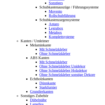
Sonstiges
Schubkastenauszüge / Führungssysteme
Movento
Rollschubführung
Schubkastenzargensysteme
Antaro
Legrabox
Metabox
Komplettsysteme
Kanten / Umleimer
Melaminkante
Mit Schmelzkleber
Ohne Schmelzkleber
ABS Kanten
Mit Schmelzkleber
Ohne Schmelzkleber Unidekor
Ohne Schmelzkleber Holzdekor
Ohne Schmelzkleber sonstige Dekore
Echtholzkanten
Dünnkante
Starkfurnier
Grundierkanten
Sonstiges Zubehör
Dübelstäbe
Lamellos