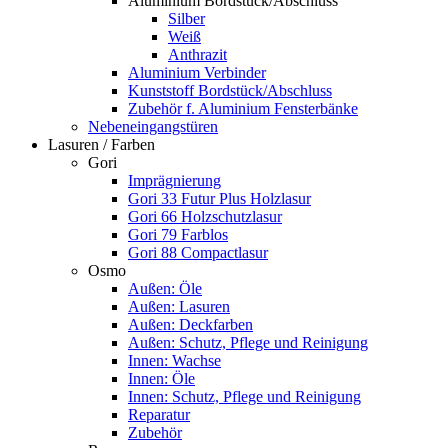
Aluminium Bordstück/Abschluss
Silber
Weiß
Anthrazit
Aluminium Verbinder
Kunststoff Bordstück/Abschluss
Zubehör f. Aluminium Fensterbänke
Nebeneingangstüren
Lasuren / Farben
Gori
Imprägnierung
Gori 33 Futur Plus Holzlasur
Gori 66 Holzschutzlasur
Gori 79 Farblos
Gori 88 Compactlasur
Osmo
Außen: Öle
Außen: Lasuren
Außen: Deckfarben
Außen: Schutz, Pflege und Reinigung
Innen: Wachse
Innen: Öle
Innen: Schutz, Pflege und Reinigung
Reparatur
Zubehör