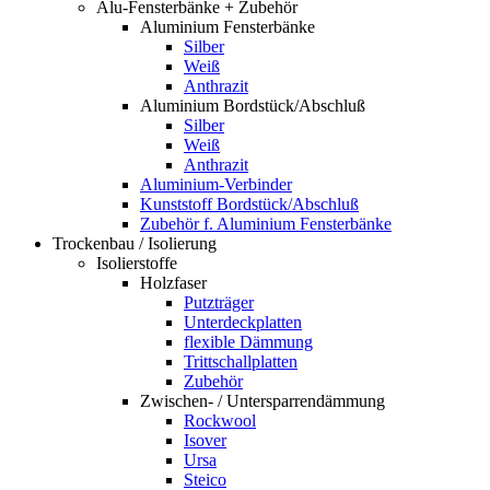
Alu-Fensterbänke + Zubehör
Aluminium Fensterbänke
Silber
Weiß
Anthrazit
Aluminium Bordstück/Abschluß
Silber
Weiß
Anthrazit
Aluminium-Verbinder
Kunststoff Bordstück/Abschluß
Zubehör f. Aluminium Fensterbänke
Trockenbau / Isolierung
Isolierstoffe
Holzfaser
Putzträger
Unterdeckplatten
flexible Dämmung
Trittschallplatten
Zubehör
Zwischen- / Untersparrendämmung
Rockwool
Isover
Ursa
Steico