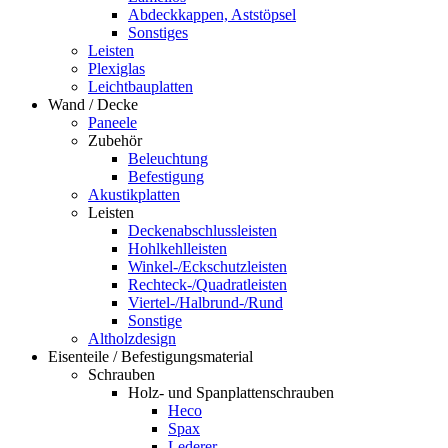
Abdeckkappen, Aststöpsel
Sonstiges
Leisten
Plexiglas
Leichtbauplatten
Wand / Decke
Paneele
Zubehör
Beleuchtung
Befestigung
Akustikplatten
Leisten
Deckenabschlussleisten
Hohlkehlleisten
Winkel-/Eckschutzleisten
Rechteck-/Quadratleisten
Viertel-/Halbrund-/Rund
Sonstige
Altholzdesign
Eisenteile / Befestigungsmaterial
Schrauben
Holz- und Spanplattenschrauben
Heco
Spax
Lederer