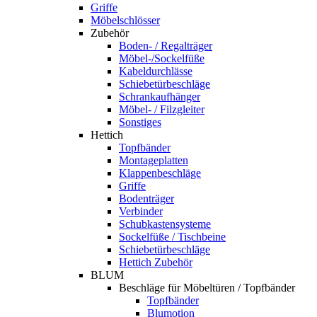
Griffe
Möbelschlösser
Zubehör
Boden- / Regalträger
Möbel-/Sockelfüße
Kabeldurchlässe
Schiebetürbeschläge
Schrankaufhänger
Möbel- / Filzgleiter
Sonstiges
Hettich
Topfbänder
Montageplatten
Klappenbeschläge
Griffe
Bodenträger
Verbinder
Schubkastensysteme
Sockelfüße / Tischbeine
Schiebetürbeschläge
Hettich Zubehör
BLUM
Beschläge für Möbeltüren / Topfbänder
Topfbänder
Blumotion