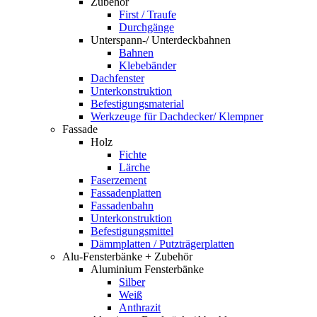
Zubehör
First / Traufe
Durchgänge
Unterspann-/ Unterdeckbahnen
Bahnen
Klebebänder
Dachfenster
Unterkonstruktion
Befestigungsmaterial
Werkzeuge für Dachdecker/ Klempner
Fassade
Holz
Fichte
Lärche
Faserzement
Fassadenplatten
Fassadenbahn
Unterkonstruktion
Befestigungsmittel
Dämmplatten / Putzträgerplatten
Alu-Fensterbänke + Zubehör
Aluminium Fensterbänke
Silber
Weiß
Anthrazit