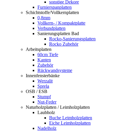
sonstige Dekore
Furnierspanplatten
Schichtstoffe/Vollkernplatten
0,8mm
Vollkern- / Kompaktplatte
Verbundplatten
Sanierungsplatten Bad
Rocko-Sanierungsplatten
Rocko Zubehör
Arbeitsplatten
60cm Tiefe
Kanten
Zubehör
Rückwandsysteme
Innenfensterbänke
Werzalit
Sprela
OSB / ESB
Stumpf
Nut-Feder
Naturholzplatten / Leimholzplatten
Laubholz
Buche Leimholzplatten
Eiche Leimholzplatten
Nadelholz