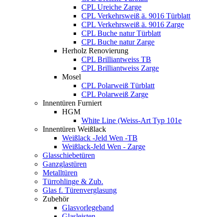
CPL Ureiche Zarge
CPL Verkehrsweiß ä. 9016 Türblatt
CPL Verkehrsweiß ä. 9016 Zarge
CPL Buche natur Türblatt
CPL Buche natur Zarge
Herholz Renovierung
CPL Brilliantweiss TB
CPL Brilliantweiss Zarge
Mosel
CPL Polarweiß Türblatt
CPL Polarweiß Zarge
Innentüren Furniert
HGM
White Line (Weiss-Art Typ 101e
Innentüren Weißlack
Weißlack -Jeld Wen -TB
Weißlack-Jeld Wen - Zarge
Glasschiebetüren
Ganzglastüren
Metalltüren
Türrohlinge & Zub.
Glas f. Türenverglasung
Zubehör
Glasvorlegeband
Glasleisten