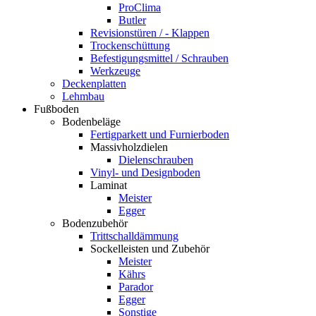
ProClima
Butler
Revisionstüren / - Klappen
Trockenschüttung
Befestigungsmittel / Schrauben
Werkzeuge
Deckenplatten
Lehmbau
Fußboden
Bodenbeläge
Fertigparkett und Furnierboden
Massivholzdielen
Dielenschrauben
Vinyl- und Designboden
Laminat
Meister
Egger
Bodenzubehör
Trittschalldämmung
Sockelleisten und Zubehör
Meister
Kährs
Parador
Egger
Sonstige