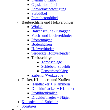
Dämmstoffdübel
Gipskartondübel
Schwerlastbefestigung
Stabdübel
Porenbetondübel
Baubeschläge und Holzverbinder
Winkel
Balkenschuhe / Knaggen
Flach- und Lochverbinder
Pfostenträger
Bodenhülsen
Holzverbinder
verdeckte Holzverbinder
Torbeschläge
Torbeschläge
Schiebetorzubehör
Fensterbeschläge
Zubehör/Werkzeuge
Tacker, Klammern und Krallen
Handtacker + Klammern
Drucklufttacker + Klammern
Profilbrettkrallen
Druckluftnagler + Nägel
Konsolen und Zubehör
Sonstiges