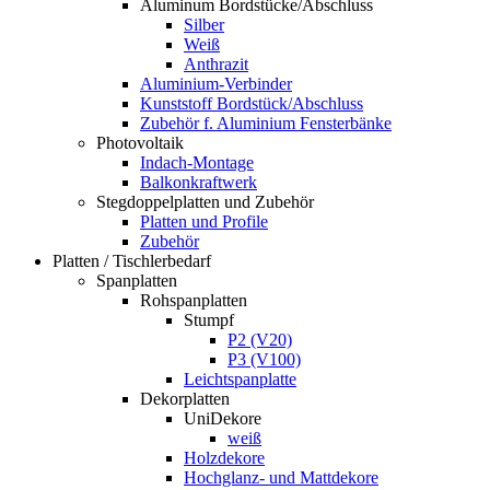
Aluminum Bordstücke/Abschluss
Silber
Weiß
Anthrazit
Aluminium-Verbinder
Kunststoff Bordstück/Abschluss
Zubehör f. Aluminium Fensterbänke
Photovoltaik
Indach-Montage
Balkonkraftwerk
Stegdoppelplatten und Zubehör
Platten und Profile
Zubehör
Platten / Tischlerbedarf
Spanplatten
Rohspanplatten
Stumpf
P2 (V20)
P3 (V100)
Leichtspanplatte
Dekorplatten
UniDekore
weiß
Holzdekore
Hochglanz- und Mattdekore