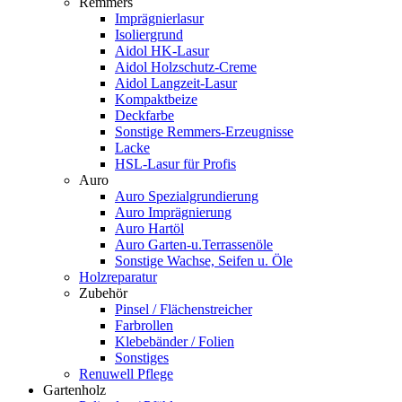
Remmers
Imprägnierlasur
Isoliergrund
Aidol HK-Lasur
Aidol Holzschutz-Creme
Aidol Langzeit-Lasur
Kompaktbeize
Deckfarbe
Sonstige Remmers-Erzeugnisse
Lacke
HSL-Lasur für Profis
Auro
Auro Spezialgrundierung
Auro Imprägnierung
Auro Hartöl
Auro Garten-u.Terrassenöle
Sonstige Wachse, Seifen u. Öle
Holzreparatur
Zubehör
Pinsel / Flächenstreicher
Farbrollen
Klebebänder / Folien
Sonstiges
Renuwell Pflege
Gartenholz