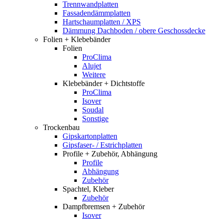
Trennwandplatten
Fassadendämmplatten
Hartschaumplatten / XPS
Dämmung Dachboden / obere Geschossdecke
Folien + Klebebänder
Folien
ProClima
Alujet
Weitere
Klebebänder + Dichtstoffe
ProClima
Isover
Soudal
Sonstige
Trockenbau
Gipskartonplatten
Gipsfaser- / Estrichplatten
Profile + Zubehör, Abhängung
Profile
Abhängung
Zubehör
Spachtel, Kleber
Zubehör
Dampfbremsen + Zubehör
Isover