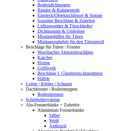
Bodendichtungen
Bänder & Rahmenteile
Einsteck/Objektschlösser & Spione
Sonstige Beschläge & Zubehör
Lüftungsgitter & Türschließer
Dichtgummi & Umleimer
Montagehilfen für Türen
Montagezubehör für den Türenprofi
Beschläge für Türen / Fenster
Wurzbacher Aktionsbeschläge
Karcher
Hoppe
Griffwerk
Beschläge f. Glastürenu.Innentüren
Häfele
Leime / Kleber / Schaum
Dachfenster / Bodentreppen
Bodentreppen
Schiebetürsysteme
Alu-Fensterbänke + Zubehör
Aluminium Fensterbänke
Silber
Weiß
Anthrazit