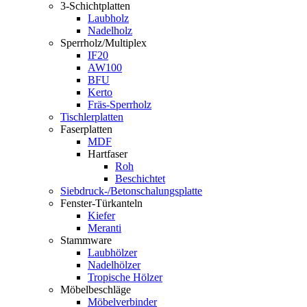
3-Schichtplatten
Laubholz
Nadelholz
Sperrholz/Multiplex
IF20
AW100
BFU
Kerto
Fräs-Sperrholz
Tischlerplatten
Faserplatten
MDF
Hartfaser
Roh
Beschichtet
Siebdruck-/Betonschalungsplatte
Fenster-Türkanteln
Kiefer
Meranti
Stammware
Laubhölzer
Nadelhölzer
Tropische Hölzer
Möbelbeschläge
Möbelverbinder