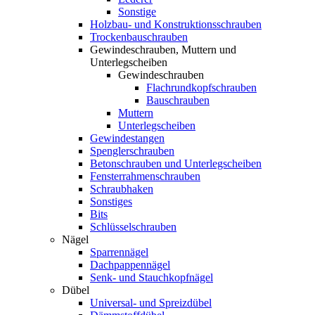
Sonstige
Holzbau- und Konstruktionsschrauben
Trockenbauschrauben
Gewindeschrauben, Muttern und
Unterlegscheiben
Gewindeschrauben
Flachrundkopfschrauben
Bauschrauben
Muttern
Unterlegscheiben
Gewindestangen
Spenglerschrauben
Betonschrauben und Unterlegscheiben
Fensterrahmenschrauben
Schraubhaken
Sonstiges
Bits
Schlüsselschrauben
Nägel
Sparrennägel
Dachpappennägel
Senk- und Stauchkopfnägel
Dübel
Universal- und Spreizdübel