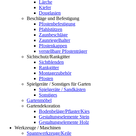
Lärche
Kiefer
Douglasien
Beschläge und Befestigung
Pfostenbefestigung
Pfahlstützen
Zaunbeschläge
Zaunriegelhalter
Pfostenkappen
verstellbare Pfostenträger
Sichtschutz/Rankgitter
Sichtblenden
Rankgitter
Montagezubehör
Pfosten
Spielgeräte / Sonstiges für Garten
Spielgeräte / Sandkästen
Sonstiges
Gartenmöbel
Gartendekoration
Bodenbeläge/Pflaster/Kies
Gestaltungselemente Stein
Gestaltungselemente Holz
Werkzeuge / Maschinen
Spannwerkzeuge/Keile