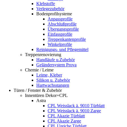
Klebstoffe
Verlegezubehör
Bodenprofilsysteme
Anpassprofile
Abschlußprofile
Übergangsprofile
Einfassprofile
Treppenkantenprofile
Winkelprofile
Reinigungs- und Pflegemittel
Treppenrenovierung
Handläufe u.Zubehör
Geländersystem Prova
Chemie / Leime
Leime, Kleber
Silikon u. Zubehör
Hartwachsstangen
Türen / Fenster & Zubehör
Innentüren Dekor+CPL
Astra
CPL Weisslack ä. 9010 Türblatt
CPL Weisslack ä. 9010 Zarge
CPL Akazie Türblatt
CPL Akazie Zarge
CPL Ureiche Türblatt