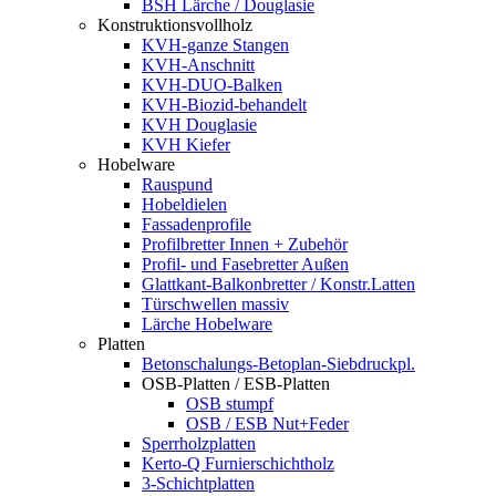
BSH Lärche / Douglasie
Konstruktionsvollholz
KVH-ganze Stangen
KVH-Anschnitt
KVH-DUO-Balken
KVH-Biozid-behandelt
KVH Douglasie
KVH Kiefer
Hobelware
Rauspund
Hobeldielen
Fassadenprofile
Profilbretter Innen + Zubehör
Profil- und Fasebretter Außen
Glattkant-Balkonbretter / Konstr.Latten
Türschwellen massiv
Lärche Hobelware
Platten
Betonschalungs-Betoplan-Siebdruckpl.
OSB-Platten / ESB-Platten
OSB stumpf
OSB / ESB Nut+Feder
Sperrholzplatten
Kerto-Q Furnierschichtholz
3-Schichtplatten