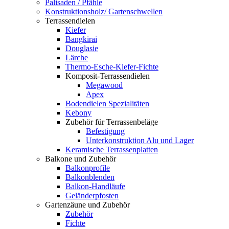
Palisaden / Pfähle
Konstruktionsholz/ Gartenschwellen
Terrassendielen
Kiefer
Bangkirai
Douglasie
Lärche
Thermo-Esche-Kiefer-Fichte
Komposit-Terrassendielen
Megawood
Apex
Bodendielen Spezialitäten
Kebony
Zubehör für Terrassenbeläge
Befestigung
Unterkonstruktion Alu und Lager
Keramische Terrassenplatten
Balkone und Zubehör
Balkonprofile
Balkonblenden
Balkon-Handläufe
Geländerpfosten
Gartenzäune und Zubehör
Zubehör
Fichte