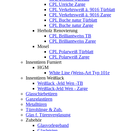
CPL Ureiche Zarge
CPL Verkehrsweiß ä. 9016 Türblatt
CPL Verkehrsweiß ä. 9016 Zarge
CPL Buche natur Türblatt
CPL Buche natur Zarge
Herholz Renovierung
CPL Brilliantweiss TB
CPL Brilliantweiss Zarge
Mosel
CPL Polarweiß Türblatt
CPL Polarweiß Zarge
Innentüren Furniert
HGM
White Line (Weiss-Art Typ 101e
Innentüren Weißlack
Weißlack -Jeld Wen -TB
Weißlack-Jeld Wen - Zarge
Glasschiebetüren
Ganzglastüren
Metalltüren
Türrohlinge & Zub.
Glas f. Türenverglasung
Zubehör
Glasvorlegeband
Glasleisten