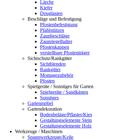
Lärche
Kiefer
Douglasien
Beschläge und Befestigung
Pfostenbefestigung
Pfahlstützen
Zaunbeschläge
Zaunriegelhalter
Pfostenkappen
verstellbare Pfostenträger
Sichtschutz/Rankgitter
Sichtblenden
Rankgitter
Montagezubehör
Pfosten
Spielgeräte / Sonstiges für Garten
Spielgeräte / Sandkästen
Sonstiges
Gartenmöbel
Gartendekoration
Bodenbeläge/Pflaster/Kies
Gestaltungselemente Stein
Gestaltungselemente Holz
Werkzeuge / Maschinen
Spannwerkzeuge/Keile