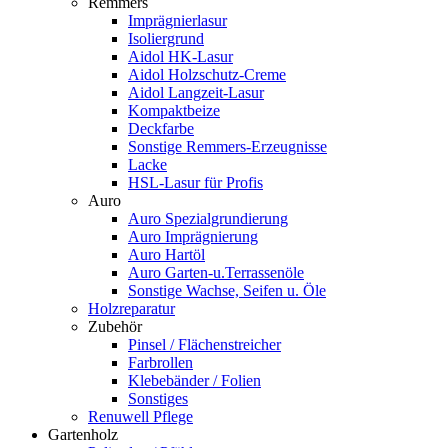
Remmers
Imprägnierlasur
Isoliergrund
Aidol HK-Lasur
Aidol Holzschutz-Creme
Aidol Langzeit-Lasur
Kompaktbeize
Deckfarbe
Sonstige Remmers-Erzeugnisse
Lacke
HSL-Lasur für Profis
Auro
Auro Spezialgrundierung
Auro Imprägnierung
Auro Hartöl
Auro Garten-u.Terrassenöle
Sonstige Wachse, Seifen u. Öle
Holzreparatur
Zubehör
Pinsel / Flächenstreicher
Farbrollen
Klebebänder / Folien
Sonstiges
Renuwell Pflege
Gartenholz