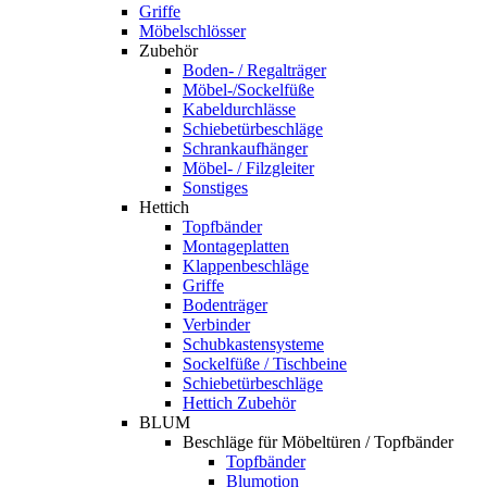
Griffe
Möbelschlösser
Zubehör
Boden- / Regalträger
Möbel-/Sockelfüße
Kabeldurchlässe
Schiebetürbeschläge
Schrankaufhänger
Möbel- / Filzgleiter
Sonstiges
Hettich
Topfbänder
Montageplatten
Klappenbeschläge
Griffe
Bodenträger
Verbinder
Schubkastensysteme
Sockelfüße / Tischbeine
Schiebetürbeschläge
Hettich Zubehör
BLUM
Beschläge für Möbeltüren / Topfbänder
Topfbänder
Blumotion