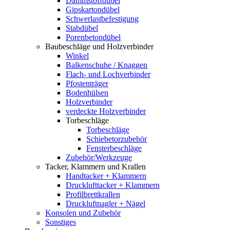
Dämmstoffdübel
Gipskartondübel
Schwerlastbefestigung
Stabdübel
Porenbetondübel
Baubeschläge und Holzverbinder
Winkel
Balkenschuhe / Knaggen
Flach- und Lochverbinder
Pfostenträger
Bodenhülsen
Holzverbinder
verdeckte Holzverbinder
Torbeschläge
Torbeschläge
Schiebetorzubehör
Fensterbeschläge
Zubehör/Werkzeuge
Tacker, Klammern und Krallen
Handtacker + Klammern
Drucklufttacker + Klammern
Profilbrettkrallen
Druckluftnagler + Nägel
Konsolen und Zubehör
Sonstiges