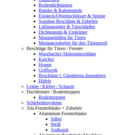
Bodendichtungen
Bänder & Rahmenteile
Einsteck/Objektschlösser & Spione
Sonstige Beschläge & Zubehör
Lüftungsgitter & Türschließer
Dichtgummi & Umleimer
Montagehilfen für Türen
Montagezubehör für den Türenprofi
Beschläge für Türen / Fenster
Wurzbacher Aktionsbeschläge
Karcher
Hoppe
Griffwerk
Beschläge f. Glastürenu.Innentüren
Häfele
Leime / Kleber / Schaum
Dachfenster / Bodentreppen
Bodentreppen
Schiebetürsysteme
Alu-Fensterbänke + Zubehör
Aluminium Fensterbänke
Silber
Weiß
Anthrazit