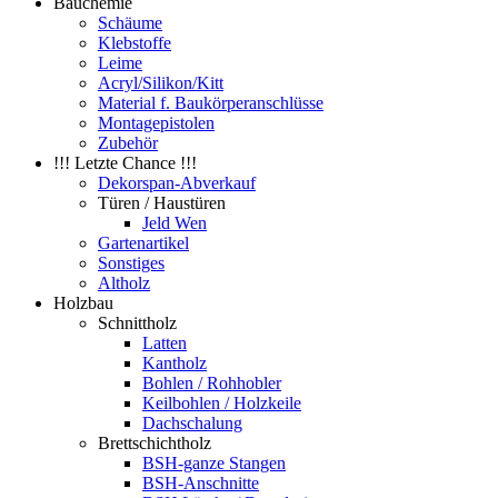
Bauchemie
Schäume
Klebstoffe
Leime
Acryl/Silikon/Kitt
Material f. Baukörperanschlüsse
Montagepistolen
Zubehör
!!! Letzte Chance !!!
Dekorspan-Abverkauf
Türen / Haustüren
Jeld Wen
Gartenartikel
Sonstiges
Altholz
Holzbau
Schnittholz
Latten
Kantholz
Bohlen / Rohhobler
Keilbohlen / Holzkeile
Dachschalung
Brettschichtholz
BSH-ganze Stangen
BSH-Anschnitte