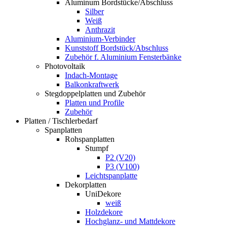
Aluminum Bordstücke/Abschluss
Silber
Weiß
Anthrazit
Aluminium-Verbinder
Kunststoff Bordstück/Abschluss
Zubehör f. Aluminium Fensterbänke
Photovoltaik
Indach-Montage
Balkonkraftwerk
Stegdoppelplatten und Zubehör
Platten und Profile
Zubehör
Platten / Tischlerbedarf
Spanplatten
Rohspanplatten
Stumpf
P2 (V20)
P3 (V100)
Leichtspanplatte
Dekorplatten
UniDekore
weiß
Holzdekore
Hochglanz- und Mattdekore