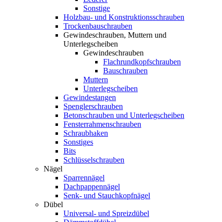
Sonstige
Holzbau- und Konstruktionsschrauben
Trockenbauschrauben
Gewindeschrauben, Muttern und
Unterlegscheiben
Gewindeschrauben
Flachrundkopfschrauben
Bauschrauben
Muttern
Unterlegscheiben
Gewindestangen
Spenglerschrauben
Betonschrauben und Unterlegscheiben
Fensterrahmenschrauben
Schraubhaken
Sonstiges
Bits
Schlüsselschrauben
Nägel
Sparrennägel
Dachpappennägel
Senk- und Stauchkopfnägel
Dübel
Universal- und Spreizdübel