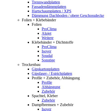
Trennwandplatten
Fassadendämmplatten
Hartschaumplatten / XPS
Dämmung Dachboden / obere Geschossdecke
Folien + Klebebänder
Folien
ProClima
Alujet
Weitere
Klebebänder + Dichtstoffe
ProClima
Isover
Soudal
Sonstige
Trockenbau
Gipskartonplatten
Gipsfaser- / Estrichplatten
Profile + Zubehör, Abhängung
Profile
Abhängung
Zubehör
Spachtel, Kleber
Zubehör
Dampfbremsen + Zubehör
Isover