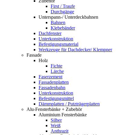
Zubehör
First / Traufe
Durchgänge
Unterspann-/ Unterdeckbahnen
Bahnen
Klebebänder
Dachfenster
Unterkonstruktion
Befestigungsmaterial
Werkzeuge für Dachdecker/ Klempner
Fassade
Holz
Fichte
Lärche
Faserzement
Fassadenplatten
Fassadenbahn
Unterkonstruktion
Befestigungsmittel
Dämmplatten / Putzträgerplatten
Alu-Fensterbänke + Zubehör
Aluminium Fensterbänke
Silber
Weiß
Anthrazit