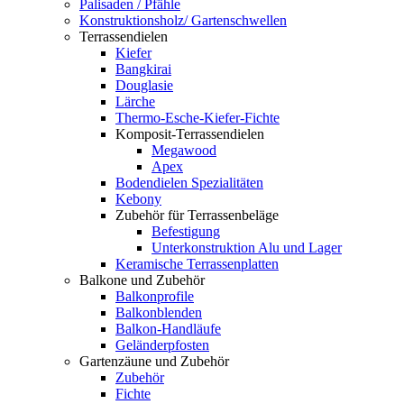
Palisaden / Pfähle
Konstruktionsholz/ Gartenschwellen
Terrassendielen
Kiefer
Bangkirai
Douglasie
Lärche
Thermo-Esche-Kiefer-Fichte
Komposit-Terrassendielen
Megawood
Apex
Bodendielen Spezialitäten
Kebony
Zubehör für Terrassenbeläge
Befestigung
Unterkonstruktion Alu und Lager
Keramische Terrassenplatten
Balkone und Zubehör
Balkonprofile
Balkonblenden
Balkon-Handläufe
Geländerpfosten
Gartenzäune und Zubehör
Zubehör
Fichte