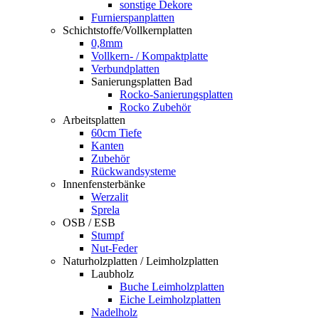
sonstige Dekore
Furnierspanplatten
Schichtstoffe/Vollkernplatten
0,8mm
Vollkern- / Kompaktplatte
Verbundplatten
Sanierungsplatten Bad
Rocko-Sanierungsplatten
Rocko Zubehör
Arbeitsplatten
60cm Tiefe
Kanten
Zubehör
Rückwandsysteme
Innenfensterbänke
Werzalit
Sprela
OSB / ESB
Stumpf
Nut-Feder
Naturholzplatten / Leimholzplatten
Laubholz
Buche Leimholzplatten
Eiche Leimholzplatten
Nadelholz