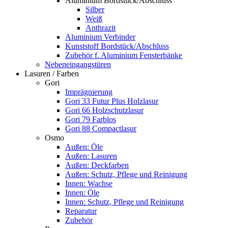
Aluminium Bordstück/Abschluss
Silber
Weiß
Anthrazit
Aluminium Verbinder
Kunststoff Bordstück/Abschluss
Zubehör f. Aluminium Fensterbänke
Nebeneingangstüren
Lasuren / Farben
Gori
Imprägnierung
Gori 33 Futur Plus Holzlasur
Gori 66 Holzschutzlasur
Gori 79 Farblos
Gori 88 Compactlasur
Osmo
Außen: Öle
Außen: Lasuren
Außen: Deckfarben
Außen: Schutz, Pflege und Reinigung
Innen: Wachse
Innen: Öle
Innen: Schutz, Pflege und Reinigung
Reparatur
Zubehör