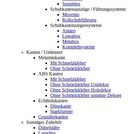
Sonstiges
Schubkastenauszüge / Führungssysteme
Movento
Rollschubführung
Schubkastenzargensysteme
Antaro
Legrabox
Metabox
Komplettsysteme
Kanten / Umleimer
Melaminkante
Mit Schmelzkleber
Ohne Schmelzkleber
ABS Kanten
Mit Schmelzkleber
Ohne Schmelzkleber Unidekor
Ohne Schmelzkleber Holzdekor
Ohne Schmelzkleber sonstige Dekore
Echtholzkanten
Dünnkante
Starkfurnier
Grundierkanten
Sonstiges Zubehör
Dübelstäbe
Lamellos