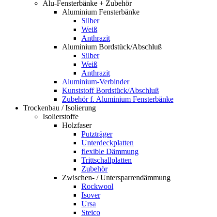
Alu-Fensterbänke + Zubehör
Aluminium Fensterbänke
Silber
Weiß
Anthrazit
Aluminium Bordstück/Abschluß
Silber
Weiß
Anthrazit
Aluminium-Verbinder
Kunststoff Bordstück/Abschluß
Zubehör f. Aluminium Fensterbänke
Trockenbau / Isolierung
Isolierstoffe
Holzfaser
Putzträger
Unterdeckplatten
flexible Dämmung
Trittschallplatten
Zubehör
Zwischen- / Untersparrendämmung
Rockwool
Isover
Ursa
Steico