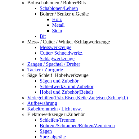
Bohrschablonen / Bohrer/Bits
Schablonen/Lehren
Bohrer / Senker u.Geräte
Holz
Metall
Stein
Bit
Mess- / Cutter / Winkel /Schlagwerkzeuge
Messwerkzeuge
Cutter/ Schneidwerkz.
Schlagwerkzeuge
Zangen / Spachtel / Dreher
Tacker / Zurrgurte
Säge-Schleif- Hobelwerkzeuge
Sägen und Zubehör
Schleifwerkz. und Zubehör
Hobel und Zubehör(Beitel)
Verlegehilfen(Präz.Eisen,Keile,Zugeisen,Schlagkl.)
Aufbewahrung
Kabeltrommeln / Licht usw.
Elektrowerkzeuge u.Zubehör
Schleifen/Trennen
Bohren /Schrauben/Rühren/Zentrieren
Sägen
Spezialgeräte