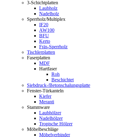
3-Schichtplatten
Laubholz
Nadelholz
Sperrholz/Multiplex
IF20
AW100
BFU
Kerto
Fräs-Sperrholz
Tischlerplatten
Faserplatten
MDF
Hartfaser
Roh
Beschichtet
Siebdruck-/Betonschalungsplatte
Fenster-Türkanteln
Kiefer
Meranti
Stammware
Laubhölzer
Nadelhölzer
Tropische Hölzer
Möbelbeschläge
Möbelverbinder