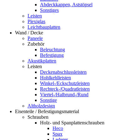
Abdeckkappen, Aststöpsel
Sonstiges
Leisten
Plexiglas
Leichtbauplatten
Wand / Decke
Paneele
Zubehör
Beleuchtung
Befestigung
Akustikplatten
Leisten
Deckenabschlussleisten
Hohlkehlleisten
Winkel-/Eckschutzleisten
Rechteck-/Quadratleisten
Viertel-/Halbrund-/Rund
Sonstige
Altholzdesign
Eisenteile / Befestigungsmaterial
Schrauben
Holz- und Spanplattenschrauben
Heco
Spax
Lederer