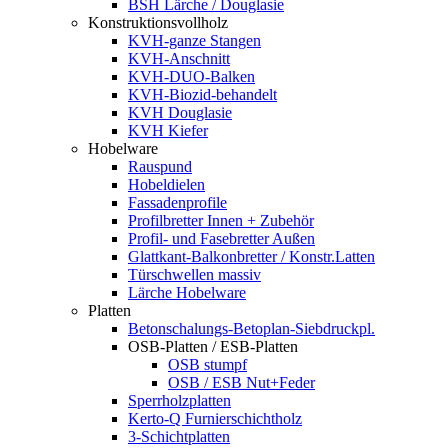
BSH Lärche / Douglasie
Konstruktionsvollholz
KVH-ganze Stangen
KVH-Anschnitt
KVH-DUO-Balken
KVH-Biozid-behandelt
KVH Douglasie
KVH Kiefer
Hobelware
Rauspund
Hobeldielen
Fassadenprofile
Profilbretter Innen + Zubehör
Profil- und Fasebretter Außen
Glattkant-Balkonbretter / Konstr.Latten
Türschwellen massiv
Lärche Hobelware
Platten
Betonschalungs-Betoplan-Siebdruckpl.
OSB-Platten / ESB-Platten
OSB stumpf
OSB / ESB Nut+Feder
Sperrholzplatten
Kerto-Q Furnierschichtholz
3-Schichtplatten