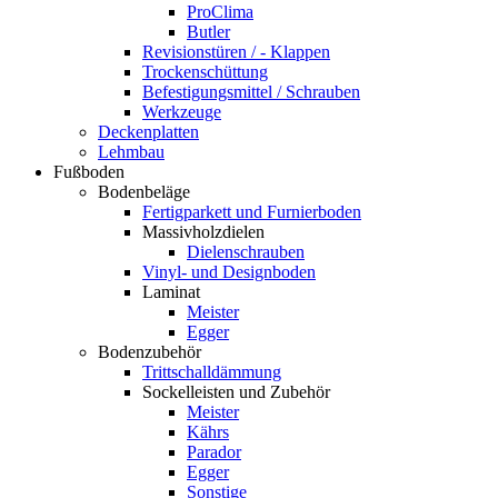
ProClima
Butler
Revisionstüren / - Klappen
Trockenschüttung
Befestigungsmittel / Schrauben
Werkzeuge
Deckenplatten
Lehmbau
Fußboden
Bodenbeläge
Fertigparkett und Furnierboden
Massivholzdielen
Dielenschrauben
Vinyl- und Designboden
Laminat
Meister
Egger
Bodenzubehör
Trittschalldämmung
Sockelleisten und Zubehör
Meister
Kährs
Parador
Egger
Sonstige