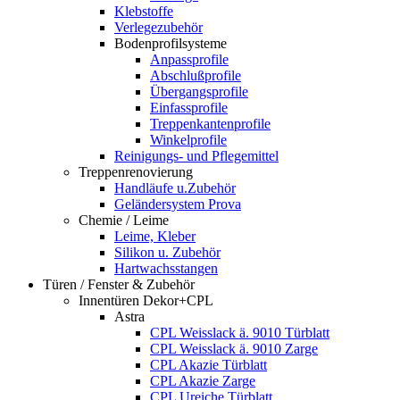
Klebstoffe
Verlegezubehör
Bodenprofilsysteme
Anpassprofile
Abschlußprofile
Übergangsprofile
Einfassprofile
Treppenkantenprofile
Winkelprofile
Reinigungs- und Pflegemittel
Treppenrenovierung
Handläufe u.Zubehör
Geländersystem Prova
Chemie / Leime
Leime, Kleber
Silikon u. Zubehör
Hartwachsstangen
Türen / Fenster & Zubehör
Innentüren Dekor+CPL
Astra
CPL Weisslack ä. 9010 Türblatt
CPL Weisslack ä. 9010 Zarge
CPL Akazie Türblatt
CPL Akazie Zarge
CPL Ureiche Türblatt