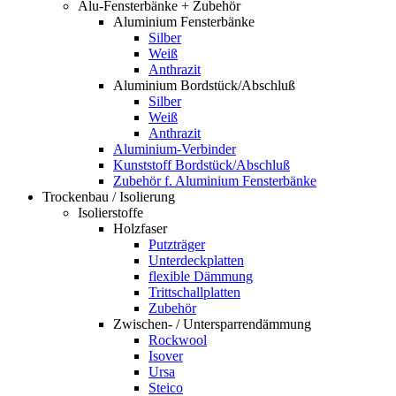
Alu-Fensterbänke + Zubehör
Aluminium Fensterbänke
Silber
Weiß
Anthrazit
Aluminium Bordstück/Abschluß
Silber
Weiß
Anthrazit
Aluminium-Verbinder
Kunststoff Bordstück/Abschluß
Zubehör f. Aluminium Fensterbänke
Trockenbau / Isolierung
Isolierstoffe
Holzfaser
Putzträger
Unterdeckplatten
flexible Dämmung
Trittschallplatten
Zubehör
Zwischen- / Untersparrendämmung
Rockwool
Isover
Ursa
Steico