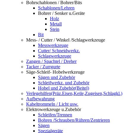
Bohrschablonen / Bohrer/Bits
Schablonen/Lehren
Bohrer / Senker u.Geräte
Holz
Metall
Stein
Bit
Mess- / Cutter / Winkel /Schlagwerkzeuge
Messwerkzeuge
Cutter/ Schneidwerkz.
Schlagwerkzeuge
Zangen / Spachtel / Dreher
Tacker / Zurrgurte
Säge-Schleif- Hobelwerkzeuge
Sägen und Zubehör
Schleifwerkz. und Zubehör
Hobel und Zubehör(Beitel)
Verlegehilfen(Präz.Eisen,Keile,Zugeisen,Schlagkl.)
Aufbewahrung
Kabeltrommeln / Licht usw.
Elektrowerkzeuge u.Zubehör
Schleifen/Trennen
Bohren /Schrauben/Rühren/Zentrieren
Sägen
Spezialgeräte