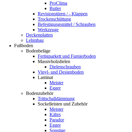
ProClima
Butler
Revisionstüren / - Klappen
Trockenschüttung
Befestigungsmittel / Schrauben
Werkzeuge
Deckenplatten
Lehmbau
Fußboden
Bodenbeläge
Fertigparkett und Furnierboden
Massivholzdielen
Dielenschrauben
Vinyl- und Designboden
Laminat
Meister
Egger
Bodenzubehör
Trittschalldämmung
Sockelleisten und Zubehör
Meister
Kährs
Parador
Egger
Sonstige