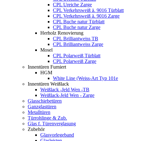
CPL Ureiche Zarge
CPL Verkehrsweiß ä. 9016 Türblatt
CPL Verkehrsweiß ä. 9016 Zarge
CPL Buche natur Türblatt
CPL Buche natur Zarge
Herholz Renovierung
CPL Brilliantweiss TB
CPL Brilliantweiss Zarge
Mosel
CPL Polarweiß Türblatt
CPL Polarweiß Zarge
Innentüren Furniert
HGM
White Line (Weiss-Art Typ 101e
Innentüren Weißlack
Weißlack -Jeld Wen -TB
Weißlack-Jeld Wen - Zarge
Glasschiebetüren
Ganzglastüren
Metalltüren
Türrohlinge & Zub.
Glas f. Türenverglasung
Zubehör
Glasvorlegeband
Glasleisten