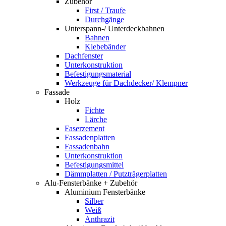
Zubehör
First / Traufe
Durchgänge
Unterspann-/ Unterdeckbahnen
Bahnen
Klebebänder
Dachfenster
Unterkonstruktion
Befestigungsmaterial
Werkzeuge für Dachdecker/ Klempner
Fassade
Holz
Fichte
Lärche
Faserzement
Fassadenplatten
Fassadenbahn
Unterkonstruktion
Befestigungsmittel
Dämmplatten / Putzträgerplatten
Alu-Fensterbänke + Zubehör
Aluminium Fensterbänke
Silber
Weiß
Anthrazit