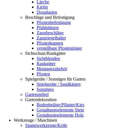
Lärche
Kiefer
Douglasien
Beschläge und Befestigung
Pfostenbefestigung
Pfahlstützen
Zaunbeschläge
Zaunriegelhalter
Pfostenkappen
verstellbare Pfostenträger
Sichtschutz/Rankgitter
Sichtblenden
Rankgitter
Montagezubehör
Pfosten
Spielgeräte / Sonstiges für Garten
Spielgeräte / Sandkästen
Sonstiges
Gartenmöbel
Gartendekoration
Bodenbeläge/Pflaster/Kies
Gestaltungselemente Stein
Gestaltungselemente Holz
Werkzeuge / Maschinen
Spannwerkzeuge/Keile