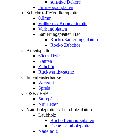
sonstige Dekore
Furnierspanplatten
Schichtstoffe/Vollkernplatten
0,8mm
Vollkern- / Kompaktplatte
Verbundplatten
Sanierungsplatten Bad
Rocko-Sanierungsplatten
Rocko Zubehör
Arbeitsplatten
60cm Tiefe
Kanten
Zubehör
Rückwandsysteme
Innenfensterbänke
Werzalit
Sprela
OSB / ESB
Stumpf
Nut-Feder
Naturholzplatten / Leimholzplatten
Laubholz
Buche Leimholzplatten
Eiche Leimholzplatten
Nadelholz