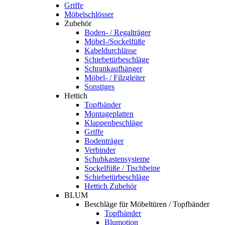
Griffe
Möbelschlösser
Zubehör
Boden- / Regalträger
Möbel-/Sockelfüße
Kabeldurchlässe
Schiebetürbeschläge
Schrankaufhänger
Möbel- / Filzgleiter
Sonstiges
Hettich
Topfbänder
Montageplatten
Klappenbeschläge
Griffe
Bodenträger
Verbinder
Schubkastensysteme
Sockelfüße / Tischbeine
Schiebetürbeschläge
Hettich Zubehör
BLUM
Beschläge für Möbeltüren / Topfbänder
Topfbänder
Blumotion