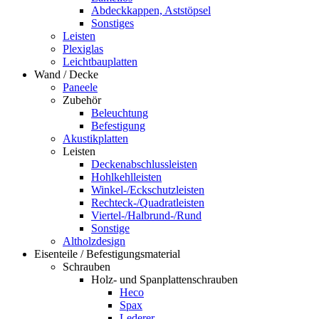
Abdeckkappen, Aststöpsel
Sonstiges
Leisten
Plexiglas
Leichtbauplatten
Wand / Decke
Paneele
Zubehör
Beleuchtung
Befestigung
Akustikplatten
Leisten
Deckenabschlussleisten
Hohlkehlleisten
Winkel-/Eckschutzleisten
Rechteck-/Quadratleisten
Viertel-/Halbrund-/Rund
Sonstige
Altholzdesign
Eisenteile / Befestigungsmaterial
Schrauben
Holz- und Spanplattenschrauben
Heco
Spax
Lederer