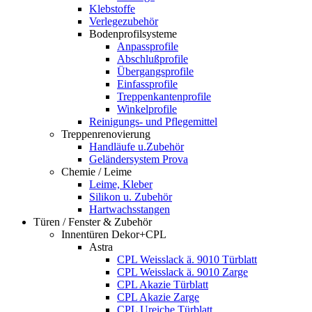
Klebstoffe
Verlegezubehör
Bodenprofilsysteme
Anpassprofile
Abschlußprofile
Übergangsprofile
Einfassprofile
Treppenkantenprofile
Winkelprofile
Reinigungs- und Pflegemittel
Treppenrenovierung
Handläufe u.Zubehör
Geländersystem Prova
Chemie / Leime
Leime, Kleber
Silikon u. Zubehör
Hartwachsstangen
Türen / Fenster & Zubehör
Innentüren Dekor+CPL
Astra
CPL Weisslack ä. 9010 Türblatt
CPL Weisslack ä. 9010 Zarge
CPL Akazie Türblatt
CPL Akazie Zarge
CPL Ureiche Türblatt