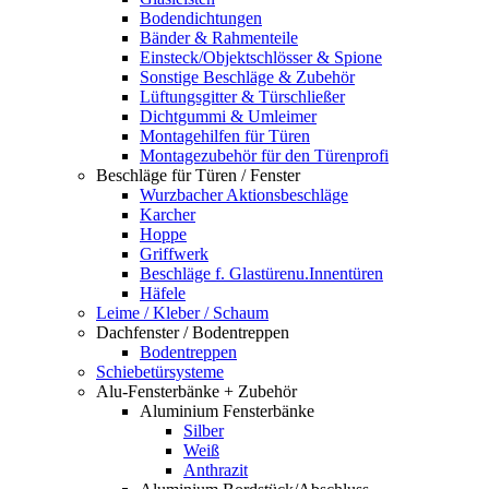
Bodendichtungen
Bänder & Rahmenteile
Einsteck/Objektschlösser & Spione
Sonstige Beschläge & Zubehör
Lüftungsgitter & Türschließer
Dichtgummi & Umleimer
Montagehilfen für Türen
Montagezubehör für den Türenprofi
Beschläge für Türen / Fenster
Wurzbacher Aktionsbeschläge
Karcher
Hoppe
Griffwerk
Beschläge f. Glastürenu.Innentüren
Häfele
Leime / Kleber / Schaum
Dachfenster / Bodentreppen
Bodentreppen
Schiebetürsysteme
Alu-Fensterbänke + Zubehör
Aluminium Fensterbänke
Silber
Weiß
Anthrazit