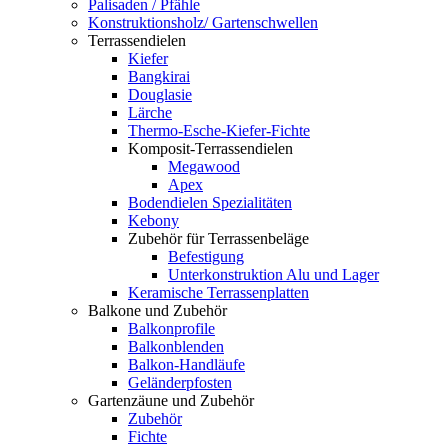
Palisaden / Pfähle
Konstruktionsholz/ Gartenschwellen
Terrassendielen
Kiefer
Bangkirai
Douglasie
Lärche
Thermo-Esche-Kiefer-Fichte
Komposit-Terrassendielen
Megawood
Apex
Bodendielen Spezialitäten
Kebony
Zubehör für Terrassenbeläge
Befestigung
Unterkonstruktion Alu und Lager
Keramische Terrassenplatten
Balkone und Zubehör
Balkonprofile
Balkonblenden
Balkon-Handläufe
Geländerpfosten
Gartenzäune und Zubehör
Zubehör
Fichte