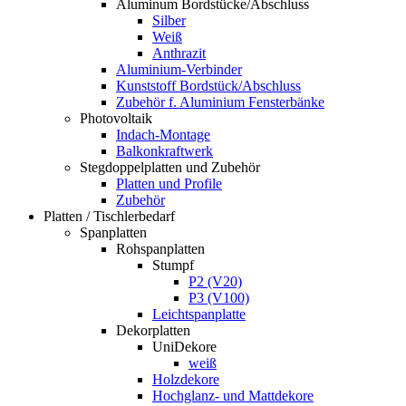
Aluminum Bordstücke/Abschluss
Silber
Weiß
Anthrazit
Aluminium-Verbinder
Kunststoff Bordstück/Abschluss
Zubehör f. Aluminium Fensterbänke
Photovoltaik
Indach-Montage
Balkonkraftwerk
Stegdoppelplatten und Zubehör
Platten und Profile
Zubehör
Platten / Tischlerbedarf
Spanplatten
Rohspanplatten
Stumpf
P2 (V20)
P3 (V100)
Leichtspanplatte
Dekorplatten
UniDekore
weiß
Holzdekore
Hochglanz- und Mattdekore