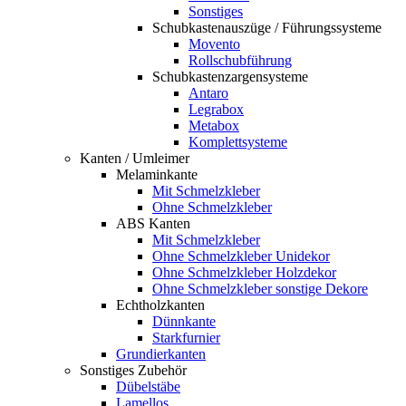
Sonstiges
Schubkastenauszüge / Führungssysteme
Movento
Rollschubführung
Schubkastenzargensysteme
Antaro
Legrabox
Metabox
Komplettsysteme
Kanten / Umleimer
Melaminkante
Mit Schmelzkleber
Ohne Schmelzkleber
ABS Kanten
Mit Schmelzkleber
Ohne Schmelzkleber Unidekor
Ohne Schmelzkleber Holzdekor
Ohne Schmelzkleber sonstige Dekore
Echtholzkanten
Dünnkante
Starkfurnier
Grundierkanten
Sonstiges Zubehör
Dübelstäbe
Lamellos