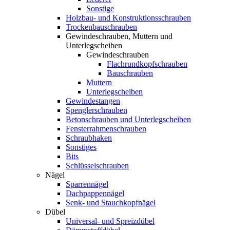
Sonstige
Holzbau- und Konstruktionsschrauben
Trockenbauschrauben
Gewindeschrauben, Muttern und
Unterlegscheiben
Gewindeschrauben
Flachrundkopfschrauben
Bauschrauben
Muttern
Unterlegscheiben
Gewindestangen
Spenglerschrauben
Betonschrauben und Unterlegscheiben
Fensterrahmenschrauben
Schraubhaken
Sonstiges
Bits
Schlüsselschrauben
Nägel
Sparrennägel
Dachpappennägel
Senk- und Stauchkopfnägel
Dübel
Universal- und Spreizdübel