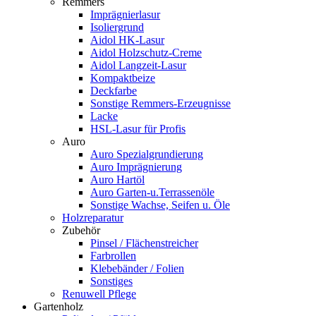
Remmers
Imprägnierlasur
Isoliergrund
Aidol HK-Lasur
Aidol Holzschutz-Creme
Aidol Langzeit-Lasur
Kompaktbeize
Deckfarbe
Sonstige Remmers-Erzeugnisse
Lacke
HSL-Lasur für Profis
Auro
Auro Spezialgrundierung
Auro Imprägnierung
Auro Hartöl
Auro Garten-u.Terrassenöle
Sonstige Wachse, Seifen u. Öle
Holzreparatur
Zubehör
Pinsel / Flächenstreicher
Farbrollen
Klebebänder / Folien
Sonstiges
Renuwell Pflege
Gartenholz