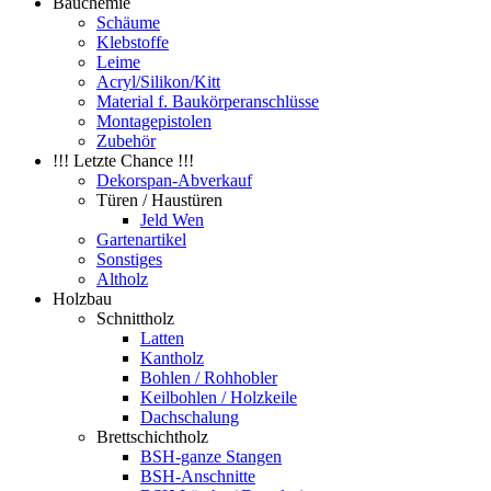
Bauchemie
Schäume
Klebstoffe
Leime
Acryl/Silikon/Kitt
Material f. Baukörperanschlüsse
Montagepistolen
Zubehör
!!! Letzte Chance !!!
Dekorspan-Abverkauf
Türen / Haustüren
Jeld Wen
Gartenartikel
Sonstiges
Altholz
Holzbau
Schnittholz
Latten
Kantholz
Bohlen / Rohhobler
Keilbohlen / Holzkeile
Dachschalung
Brettschichtholz
BSH-ganze Stangen
BSH-Anschnitte