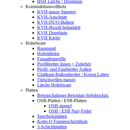
BSH Lärche / Douglasie
Konstruktionsvollholz
KVH-ganze Stangen
KVH-Anschnitt
KVH-DUO-Balken
KVH-Biozid-behandelt
KVH Douglasie
KVH Kiefer
Hobelware
Rauspund
Hobeldielen
Fassadenprofile
Profilbretter Innen + Zubehör
Profil- und Fasebretter Außen
Glattkant-Balkonbretter / Konstr.Latten
Türschwellen massiv
Lärche Hobelware
Platten
Betonschalungs-Betoplan-Siebdruckpl.
OSB-Platten / ESB-Platten
OSB stumpf
OSB / ESB Nut+Feder
Sperrholzplatten
Kerto-Q Furnierschichtholz
3-Schichtplatten