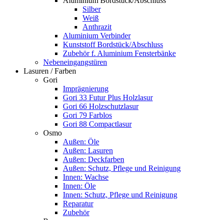
Aluminium Bordstück/Abschluss
Silber
Weiß
Anthrazit
Aluminium Verbinder
Kunststoff Bordstück/Abschluss
Zubehör f. Aluminium Fensterbänke
Nebeneingangstüren
Lasuren / Farben
Gori
Imprägnierung
Gori 33 Futur Plus Holzlasur
Gori 66 Holzschutzlasur
Gori 79 Farblos
Gori 88 Compactlasur
Osmo
Außen: Öle
Außen: Lasuren
Außen: Deckfarben
Außen: Schutz, Pflege und Reinigung
Innen: Wachse
Innen: Öle
Innen: Schutz, Pflege und Reinigung
Reparatur
Zubehör