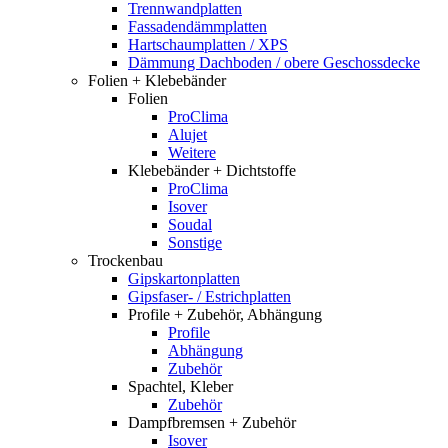
Trennwandplatten
Fassadendämmplatten
Hartschaumplatten / XPS
Dämmung Dachboden / obere Geschossdecke
Folien + Klebebänder
Folien
ProClima
Alujet
Weitere
Klebebänder + Dichtstoffe
ProClima
Isover
Soudal
Sonstige
Trockenbau
Gipskartonplatten
Gipsfaser- / Estrichplatten
Profile + Zubehör, Abhängung
Profile
Abhängung
Zubehör
Spachtel, Kleber
Zubehör
Dampfbremsen + Zubehör
Isover