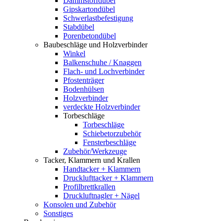
Dämmstoffdübel
Gipskartondübel
Schwerlastbefestigung
Stabdübel
Porenbetondübel
Baubeschläge und Holzverbinder
Winkel
Balkenschuhe / Knaggen
Flach- und Lochverbinder
Pfostenträger
Bodenhülsen
Holzverbinder
verdeckte Holzverbinder
Torbeschläge
Torbeschläge
Schiebetorzubehör
Fensterbeschläge
Zubehör/Werkzeuge
Tacker, Klammern und Krallen
Handtacker + Klammern
Drucklufttacker + Klammern
Profilbrettkrallen
Druckluftnagler + Nägel
Konsolen und Zubehör
Sonstiges