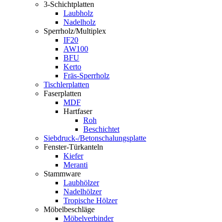
3-Schichtplatten
Laubholz
Nadelholz
Sperrholz/Multiplex
IF20
AW100
BFU
Kerto
Fräs-Sperrholz
Tischlerplatten
Faserplatten
MDF
Hartfaser
Roh
Beschichtet
Siebdruck-/Betonschalungsplatte
Fenster-Türkanteln
Kiefer
Meranti
Stammware
Laubhölzer
Nadelhölzer
Tropische Hölzer
Möbelbeschläge
Möbelverbinder