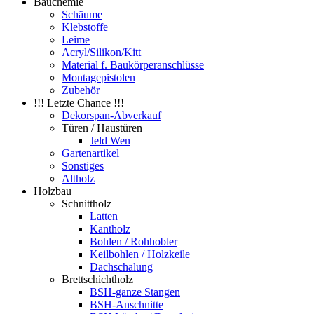
Bauchemie
Schäume
Klebstoffe
Leime
Acryl/Silikon/Kitt
Material f. Baukörperanschlüsse
Montagepistolen
Zubehör
!!! Letzte Chance !!!
Dekorspan-Abverkauf
Türen / Haustüren
Jeld Wen
Gartenartikel
Sonstiges
Altholz
Holzbau
Schnittholz
Latten
Kantholz
Bohlen / Rohhobler
Keilbohlen / Holzkeile
Dachschalung
Brettschichtholz
BSH-ganze Stangen
BSH-Anschnitte