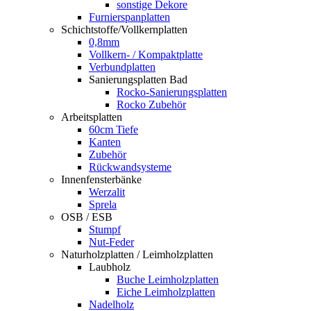
sonstige Dekore
Furnierspanplatten
Schichtstoffe/Vollkernplatten
0,8mm
Vollkern- / Kompaktplatte
Verbundplatten
Sanierungsplatten Bad
Rocko-Sanierungsplatten
Rocko Zubehör
Arbeitsplatten
60cm Tiefe
Kanten
Zubehör
Rückwandsysteme
Innenfensterbänke
Werzalit
Sprela
OSB / ESB
Stumpf
Nut-Feder
Naturholzplatten / Leimholzplatten
Laubholz
Buche Leimholzplatten
Eiche Leimholzplatten
Nadelholz