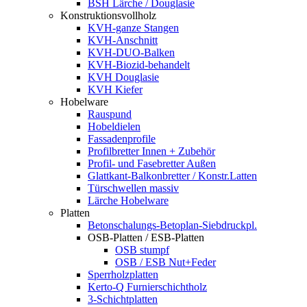
BSH Lärche / Douglasie
Konstruktionsvollholz
KVH-ganze Stangen
KVH-Anschnitt
KVH-DUO-Balken
KVH-Biozid-behandelt
KVH Douglasie
KVH Kiefer
Hobelware
Rauspund
Hobeldielen
Fassadenprofile
Profilbretter Innen + Zubehör
Profil- und Fasebretter Außen
Glattkant-Balkonbretter / Konstr.Latten
Türschwellen massiv
Lärche Hobelware
Platten
Betonschalungs-Betoplan-Siebdruckpl.
OSB-Platten / ESB-Platten
OSB stumpf
OSB / ESB Nut+Feder
Sperrholzplatten
Kerto-Q Furnierschichtholz
3-Schichtplatten