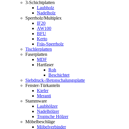
3-Schichtplatten
Laubholz
Nadelholz
Sperrholz/Multiplex
IF20
AW100
BFU
Kerto
Fräs-Sperrholz
Tischlerplatten
Faserplatten
MDF
Hartfaser
Roh
Beschichtet
Siebdruck-/Betonschalungsplatte
Fenster-Türkanteln
Kiefer
Meranti
Stammware
Laubhölzer
Nadelhölzer
Tropische Hölzer
Möbelbeschläge
Möbelverbinder