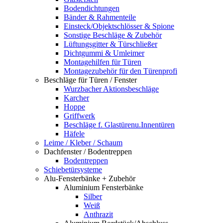
Bodendichtungen
Bänder & Rahmenteile
Einsteck/Objektschlösser & Spione
Sonstige Beschläge & Zubehör
Lüftungsgitter & Türschließer
Dichtgummi & Umleimer
Montagehilfen für Türen
Montagezubehör für den Türenprofi
Beschläge für Türen / Fenster
Wurzbacher Aktionsbeschläge
Karcher
Hoppe
Griffwerk
Beschläge f. Glastürenu.Innentüren
Häfele
Leime / Kleber / Schaum
Dachfenster / Bodentreppen
Bodentreppen
Schiebetürsysteme
Alu-Fensterbänke + Zubehör
Aluminium Fensterbänke
Silber
Weiß
Anthrazit