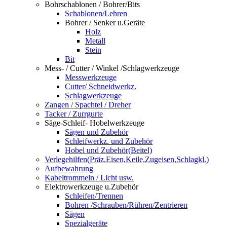
Bohrschablonen / Bohrer/Bits
Schablonen/Lehren
Bohrer / Senker u.Geräte
Holz
Metall
Stein
Bit
Mess- / Cutter / Winkel /Schlagwerkzeuge
Messwerkzeuge
Cutter/ Schneidwerkz.
Schlagwerkzeuge
Zangen / Spachtel / Dreher
Tacker / Zurrgurte
Säge-Schleif- Hobelwerkzeuge
Sägen und Zubehör
Schleifwerkz. und Zubehör
Hobel und Zubehör(Beitel)
Verlegehilfen(Präz.Eisen,Keile,Zugeisen,Schlagkl.)
Aufbewahrung
Kabeltrommeln / Licht usw.
Elektrowerkzeuge u.Zubehör
Schleifen/Trennen
Bohren /Schrauben/Rühren/Zentrieren
Sägen
Spezialgeräte