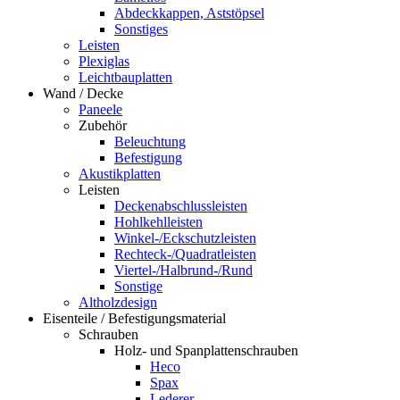
Abdeckkappen, Aststöpsel
Sonstiges
Leisten
Plexiglas
Leichtbauplatten
Wand / Decke
Paneele
Zubehör
Beleuchtung
Befestigung
Akustikplatten
Leisten
Deckenabschlussleisten
Hohlkehlleisten
Winkel-/Eckschutzleisten
Rechteck-/Quadratleisten
Viertel-/Halbrund-/Rund
Sonstige
Altholzdesign
Eisenteile / Befestigungsmaterial
Schrauben
Holz- und Spanplattenschrauben
Heco
Spax
Lederer