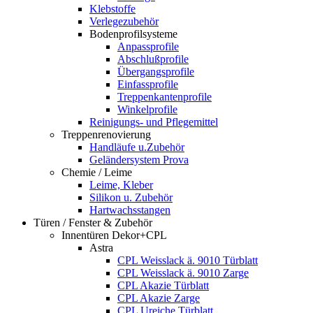
Klebstoffe
Verlegezubehör
Bodenprofilsysteme
Anpassprofile
Abschlußprofile
Übergangsprofile
Einfassprofile
Treppenkantenprofile
Winkelprofile
Reinigungs- und Pflegemittel
Treppenrenovierung
Handläufe u.Zubehör
Geländersystem Prova
Chemie / Leime
Leime, Kleber
Silikon u. Zubehör
Hartwachsstangen
Türen / Fenster & Zubehör
Innentüren Dekor+CPL
Astra
CPL Weisslack ä. 9010 Türblatt
CPL Weisslack ä. 9010 Zarge
CPL Akazie Türblatt
CPL Akazie Zarge
CPL Ureiche Türblatt