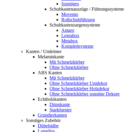
Sonstiges
Schubkastenauszüge / Führungssysteme
Movento
Rollschubführung
Schubkastenzargensysteme
Antaro
Legrabox
Metabox
Komplettsysteme
Kanten / Umleimer
Melaminkante
Mit Schmelzkleber
Ohne Schmelzkleber
ABS Kanten
Mit Schmelzkleber
Ohne Schmelzkleber Unidekor
Ohne Schmelzkleber Holzdekor
Ohne Schmelzkleber sonstige Dekore
Echtholzkanten
Dünnkante
Starkfurnier
Grundierkanten
Sonstiges Zubehör
Dübelstäbe
Lamellos