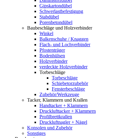
Dämmstoffdübel
Gipskartondübel
Schwerlastbefestigung
Stabdübel
Porenbetondübel
Baubeschläge und Holzverbinder
Winkel
Balkenschuhe / Knaggen
Flach- und Lochverbinder
Pfostenträger
Bodenhülsen
Holzverbinder
verdeckte Holzverbinder
Torbeschläge
Torbeschläge
Schiebetorzubehör
Fensterbeschläge
Zubehör/Werkzeuge
Tacker, Klammern und Krallen
Handtacker + Klammern
Drucklufttacker + Klammern
Profilbrettkrallen
Druckluftnagler + Nägel
Konsolen und Zubehör
Sonstiges