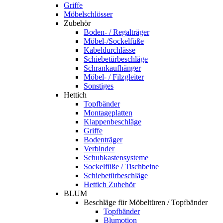
Griffe
Möbelschlösser
Zubehör
Boden- / Regalträger
Möbel-/Sockelfüße
Kabeldurchlässe
Schiebetürbeschläge
Schrankaufhänger
Möbel- / Filzgleiter
Sonstiges
Hettich
Topfbänder
Montageplatten
Klappenbeschläge
Griffe
Bodenträger
Verbinder
Schubkastensysteme
Sockelfüße / Tischbeine
Schiebetürbeschläge
Hettich Zubehör
BLUM
Beschläge für Möbeltüren / Topfbänder
Topfbänder
Blumotion