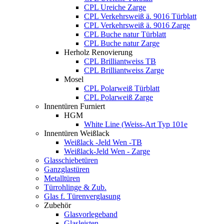
CPL Ureiche Zarge
CPL Verkehrsweiß ä. 9016 Türblatt
CPL Verkehrsweiß ä. 9016 Zarge
CPL Buche natur Türblatt
CPL Buche natur Zarge
Herholz Renovierung
CPL Brilliantweiss TB
CPL Brilliantweiss Zarge
Mosel
CPL Polarweiß Türblatt
CPL Polarweiß Zarge
Innentüren Furniert
HGM
White Line (Weiss-Art Typ 101e
Innentüren Weißlack
Weißlack -Jeld Wen -TB
Weißlack-Jeld Wen - Zarge
Glasschiebetüren
Ganzglastüren
Metalltüren
Türrohlinge & Zub.
Glas f. Türenverglasung
Zubehör
Glasvorlegeband
Glasleisten