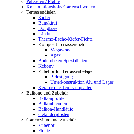
Palisaden / Pfähle
Konstruktionsholz/ Gartenschwellen
Terrassendielen
Kiefer
Bangkirai
Douglasie
Lärche
Thermo-Esche-Kiefer-Fichte
Komposit-Terrassendielen
Megawood
Apex
Bodendielen Spezialitäten
Kebony
Zubehör für Terrassenbeläge
Befestigung
Unterkonstruktion Alu und Lager
Keramische Terrassenplatten
Balkone und Zubehör
Balkonprofile
Balkonblenden
Balkon-Handläufe
Geländerpfosten
Gartenzäune und Zubehör
Zubehör
Fichte