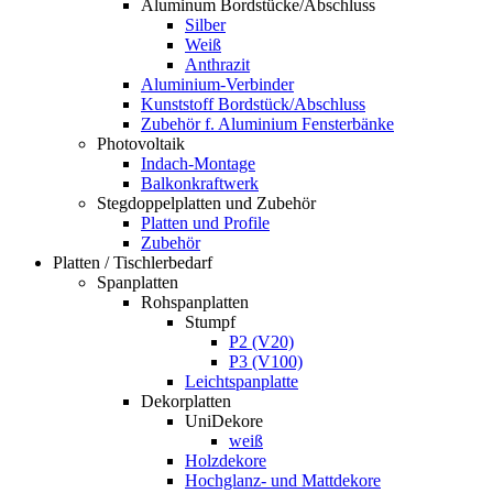
Aluminum Bordstücke/Abschluss
Silber
Weiß
Anthrazit
Aluminium-Verbinder
Kunststoff Bordstück/Abschluss
Zubehör f. Aluminium Fensterbänke
Photovoltaik
Indach-Montage
Balkonkraftwerk
Stegdoppelplatten und Zubehör
Platten und Profile
Zubehör
Platten / Tischlerbedarf
Spanplatten
Rohspanplatten
Stumpf
P2 (V20)
P3 (V100)
Leichtspanplatte
Dekorplatten
UniDekore
weiß
Holzdekore
Hochglanz- und Mattdekore