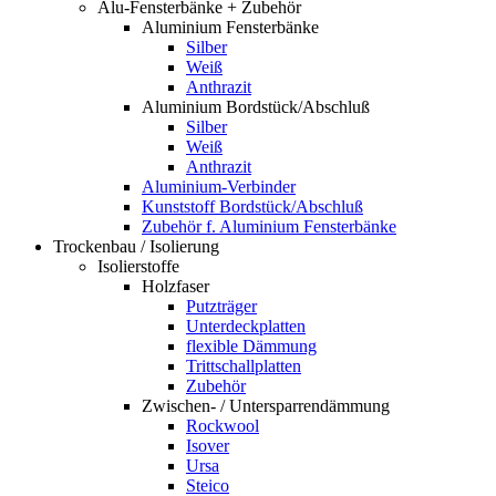
Alu-Fensterbänke + Zubehör
Aluminium Fensterbänke
Silber
Weiß
Anthrazit
Aluminium Bordstück/Abschluß
Silber
Weiß
Anthrazit
Aluminium-Verbinder
Kunststoff Bordstück/Abschluß
Zubehör f. Aluminium Fensterbänke
Trockenbau / Isolierung
Isolierstoffe
Holzfaser
Putzträger
Unterdeckplatten
flexible Dämmung
Trittschallplatten
Zubehör
Zwischen- / Untersparrendämmung
Rockwool
Isover
Ursa
Steico