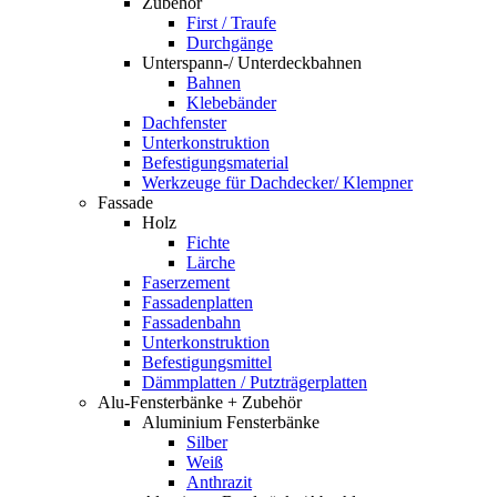
Zubehör
First / Traufe
Durchgänge
Unterspann-/ Unterdeckbahnen
Bahnen
Klebebänder
Dachfenster
Unterkonstruktion
Befestigungsmaterial
Werkzeuge für Dachdecker/ Klempner
Fassade
Holz
Fichte
Lärche
Faserzement
Fassadenplatten
Fassadenbahn
Unterkonstruktion
Befestigungsmittel
Dämmplatten / Putzträgerplatten
Alu-Fensterbänke + Zubehör
Aluminium Fensterbänke
Silber
Weiß
Anthrazit