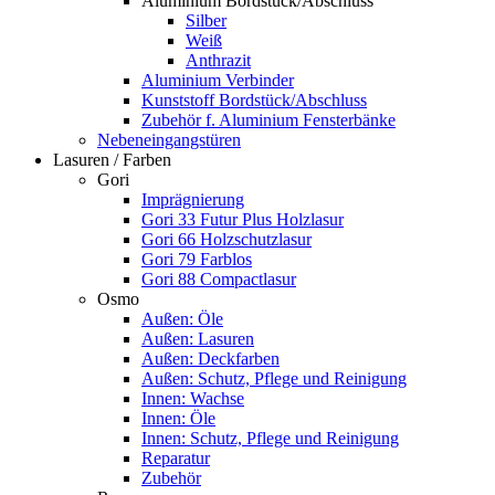
Aluminium Bordstück/Abschluss
Silber
Weiß
Anthrazit
Aluminium Verbinder
Kunststoff Bordstück/Abschluss
Zubehör f. Aluminium Fensterbänke
Nebeneingangstüren
Lasuren / Farben
Gori
Imprägnierung
Gori 33 Futur Plus Holzlasur
Gori 66 Holzschutzlasur
Gori 79 Farblos
Gori 88 Compactlasur
Osmo
Außen: Öle
Außen: Lasuren
Außen: Deckfarben
Außen: Schutz, Pflege und Reinigung
Innen: Wachse
Innen: Öle
Innen: Schutz, Pflege und Reinigung
Reparatur
Zubehör