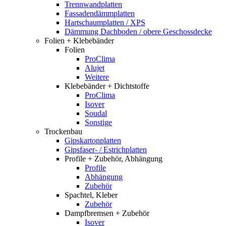
Trennwandplatten
Fassadendämmplatten
Hartschaumplatten / XPS
Dämmung Dachboden / obere Geschossdecke
Folien + Klebebänder
Folien
ProClima
Alujet
Weitere
Klebebänder + Dichtstoffe
ProClima
Isover
Soudal
Sonstige
Trockenbau
Gipskartonplatten
Gipsfaser- / Estrichplatten
Profile + Zubehör, Abhängung
Profile
Abhängung
Zubehör
Spachtel, Kleber
Zubehör
Dampfbremsen + Zubehör
Isover