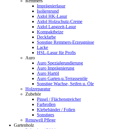
Remmers
Imprägnierlasur
Isoliergrund
Aidol HK-Lasur
Aidol Holzschutz-Creme
Aidol Langzeit-Lasur
Kompaktbeize
Deckfarbe
Sonstige Remmers-Erzeugnisse
Lacke
HSL-Lasur für Profis
Auro
Auro Spezialgrundierung
Auro Imprägnierung
Auro Hartöl
Auro Garten-u.Terrassenöle
Sonstige Wachse, Seifen u. Öle
Holzreparatur
Zubehör
Pinsel / Flächenstreicher
Farbrollen
Klebebänder / Folien
Sonstiges
Renuwell Pflege
Gartenholz