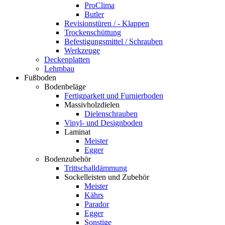
ProClima
Butler
Revisionstüren / - Klappen
Trockenschüttung
Befestigungsmittel / Schrauben
Werkzeuge
Deckenplatten
Lehmbau
Fußboden
Bodenbeläge
Fertigparkett und Furnierboden
Massivholzdielen
Dielenschrauben
Vinyl- und Designboden
Laminat
Meister
Egger
Bodenzubehör
Trittschalldämmung
Sockelleisten und Zubehör
Meister
Kährs
Parador
Egger
Sonstige