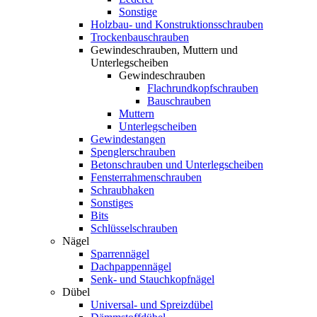
Sonstige
Holzbau- und Konstruktionsschrauben
Trockenbauschrauben
Gewindeschrauben, Muttern und
Unterlegscheiben
Gewindeschrauben
Flachrundkopfschrauben
Bauschrauben
Muttern
Unterlegscheiben
Gewindestangen
Spenglerschrauben
Betonschrauben und Unterlegscheiben
Fensterrahmenschrauben
Schraubhaken
Sonstiges
Bits
Schlüsselschrauben
Nägel
Sparrennägel
Dachpappennägel
Senk- und Stauchkopfnägel
Dübel
Universal- und Spreizdübel