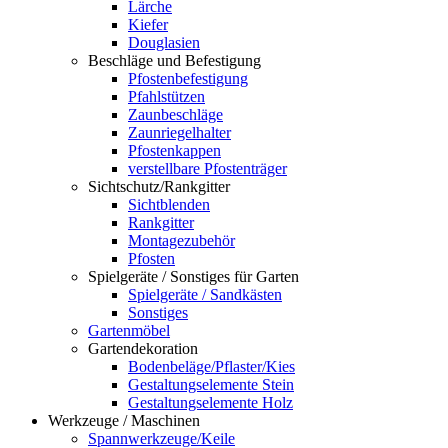
Lärche
Kiefer
Douglasien
Beschläge und Befestigung
Pfostenbefestigung
Pfahlstützen
Zaunbeschläge
Zaunriegelhalter
Pfostenkappen
verstellbare Pfostenträger
Sichtschutz/Rankgitter
Sichtblenden
Rankgitter
Montagezubehör
Pfosten
Spielgeräte / Sonstiges für Garten
Spielgeräte / Sandkästen
Sonstiges
Gartenmöbel
Gartendekoration
Bodenbeläge/Pflaster/Kies
Gestaltungselemente Stein
Gestaltungselemente Holz
Werkzeuge / Maschinen
Spannwerkzeuge/Keile