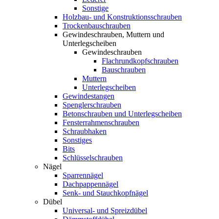
Sonstige
Holzbau- und Konstruktionsschrauben
Trockenbauschrauben
Gewindeschrauben, Muttern und
Unterlegscheiben
Gewindeschrauben
Flachrundkopfschrauben
Bauschrauben
Muttern
Unterlegscheiben
Gewindestangen
Spenglerschrauben
Betonschrauben und Unterlegscheiben
Fensterrahmenschrauben
Schraubhaken
Sonstiges
Bits
Schlüsselschrauben
Nägel
Sparrennägel
Dachpappennägel
Senk- und Stauchkopfnägel
Dübel
Universal- und Spreizdübel