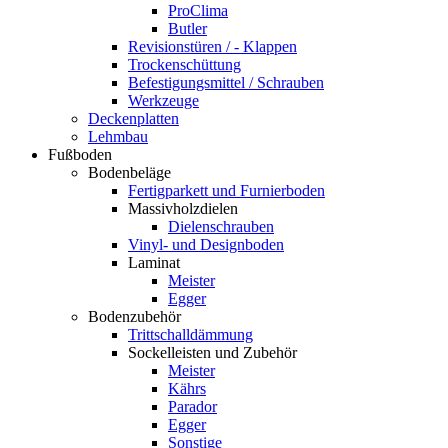
ProClima
Butler
Revisionstüren / - Klappen
Trockenschüttung
Befestigungsmittel / Schrauben
Werkzeuge
Deckenplatten
Lehmbau
Fußboden
Bodenbeläge
Fertigparkett und Furnierboden
Massivholzdielen
Dielenschrauben
Vinyl- und Designboden
Laminat
Meister
Egger
Bodenzubehör
Trittschalldämmung
Sockelleisten und Zubehör
Meister
Kährs
Parador
Egger
Sonstige