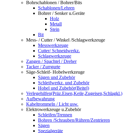
Bohrschablonen / Bohrer/Bits
Schablonen/Lehren
Bohrer / Senker u.Geräte
Holz
Metall
Stein
Bit
Mess- / Cutter / Winkel /Schlagwerkzeuge
Messwerkzeuge
Cutter/ Schneidwerkz.
Schlagwerkzeuge
Zangen / Spachtel / Dreher
Tacker / Zurrgurte
Säge-Schleif- Hobelwerkzeuge
Sägen und Zubehör
Schleifwerkz. und Zubehör
Hobel und Zubehör(Beitel)
Verlegehilfen(Präz.Eisen,Keile,Zugeisen,Schlagkl.)
Aufbewahrung
Kabeltrommeln / Licht usw.
Elektrowerkzeuge u.Zubehör
Schleifen/Trennen
Bohren /Schrauben/Rühren/Zentrieren
Sägen
Spezialgeräte