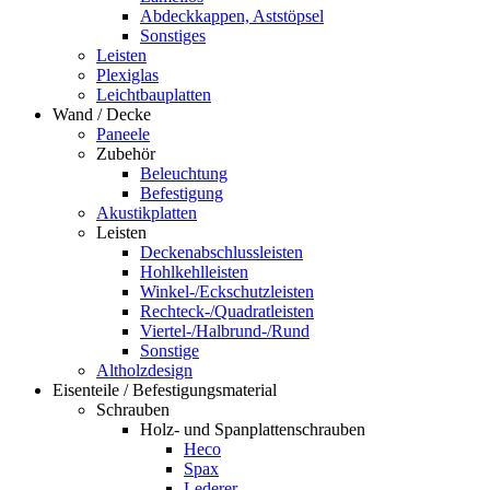
Abdeckkappen, Aststöpsel
Sonstiges
Leisten
Plexiglas
Leichtbauplatten
Wand / Decke
Paneele
Zubehör
Beleuchtung
Befestigung
Akustikplatten
Leisten
Deckenabschlussleisten
Hohlkehlleisten
Winkel-/Eckschutzleisten
Rechteck-/Quadratleisten
Viertel-/Halbrund-/Rund
Sonstige
Altholzdesign
Eisenteile / Befestigungsmaterial
Schrauben
Holz- und Spanplattenschrauben
Heco
Spax
Lederer