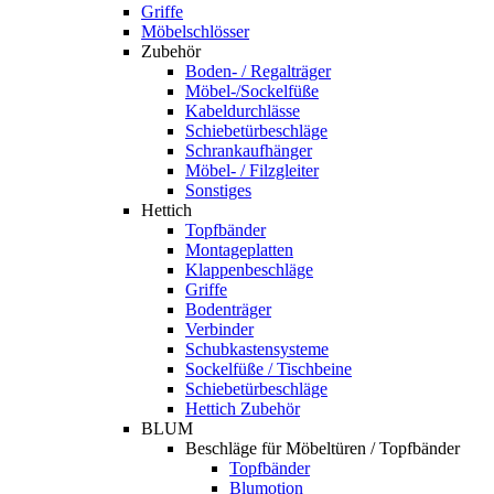
Griffe
Möbelschlösser
Zubehör
Boden- / Regalträger
Möbel-/Sockelfüße
Kabeldurchlässe
Schiebetürbeschläge
Schrankaufhänger
Möbel- / Filzgleiter
Sonstiges
Hettich
Topfbänder
Montageplatten
Klappenbeschläge
Griffe
Bodenträger
Verbinder
Schubkastensysteme
Sockelfüße / Tischbeine
Schiebetürbeschläge
Hettich Zubehör
BLUM
Beschläge für Möbeltüren / Topfbänder
Topfbänder
Blumotion