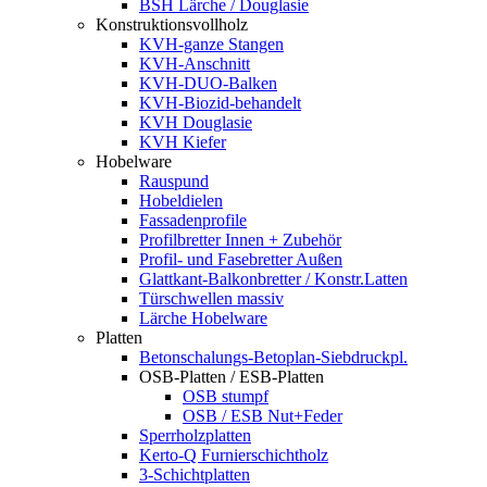
BSH Lärche / Douglasie
Konstruktionsvollholz
KVH-ganze Stangen
KVH-Anschnitt
KVH-DUO-Balken
KVH-Biozid-behandelt
KVH Douglasie
KVH Kiefer
Hobelware
Rauspund
Hobeldielen
Fassadenprofile
Profilbretter Innen + Zubehör
Profil- und Fasebretter Außen
Glattkant-Balkonbretter / Konstr.Latten
Türschwellen massiv
Lärche Hobelware
Platten
Betonschalungs-Betoplan-Siebdruckpl.
OSB-Platten / ESB-Platten
OSB stumpf
OSB / ESB Nut+Feder
Sperrholzplatten
Kerto-Q Furnierschichtholz
3-Schichtplatten