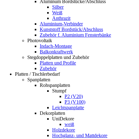
Aluminum Bordstücke/Abschluss
Silber
Weiß
Anthrazit
Aluminium-Verbinder
Kunststoff Bordstück/Abschluss
Zubehör f. Aluminium Fensterbänke
Photovoltaik
Indach-Montage
Balkonkraftwerk
Stegdoppelplatten und Zubehör
Platten und Profile
Zubehör
Platten / Tischlerbedarf
Spanplatten
Rohspanplatten
Stumpf
P2 (V20)
P3 (V100)
Leichtspanplatte
Dekorplatten
UniDekore
weiß
Holzdekore
Hochglanz- und Mattdekore