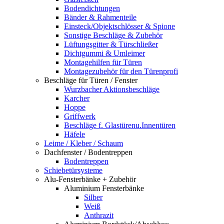
Bodendichtungen
Bänder & Rahmenteile
Einsteck/Objektschlösser & Spione
Sonstige Beschläge & Zubehör
Lüftungsgitter & Türschließer
Dichtgummi & Umleimer
Montagehilfen für Türen
Montagezubehör für den Türenprofi
Beschläge für Türen / Fenster
Wurzbacher Aktionsbeschläge
Karcher
Hoppe
Griffwerk
Beschläge f. Glastürenu.Innentüren
Häfele
Leime / Kleber / Schaum
Dachfenster / Bodentreppen
Bodentreppen
Schiebetürsysteme
Alu-Fensterbänke + Zubehör
Aluminium Fensterbänke
Silber
Weiß
Anthrazit