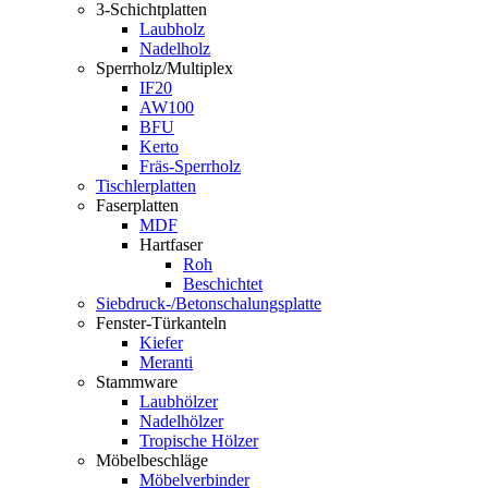
3-Schichtplatten
Laubholz
Nadelholz
Sperrholz/Multiplex
IF20
AW100
BFU
Kerto
Fräs-Sperrholz
Tischlerplatten
Faserplatten
MDF
Hartfaser
Roh
Beschichtet
Siebdruck-/Betonschalungsplatte
Fenster-Türkanteln
Kiefer
Meranti
Stammware
Laubhölzer
Nadelhölzer
Tropische Hölzer
Möbelbeschläge
Möbelverbinder