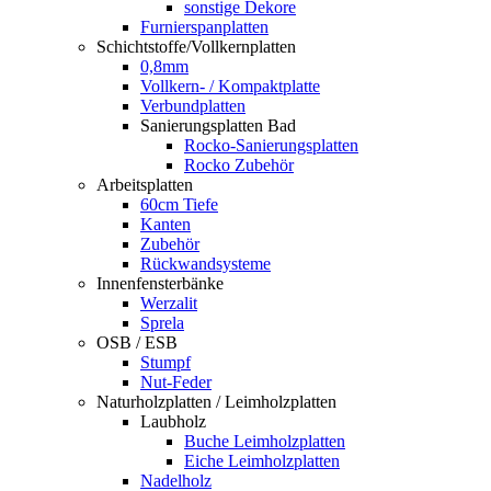
sonstige Dekore
Furnierspanplatten
Schichtstoffe/Vollkernplatten
0,8mm
Vollkern- / Kompaktplatte
Verbundplatten
Sanierungsplatten Bad
Rocko-Sanierungsplatten
Rocko Zubehör
Arbeitsplatten
60cm Tiefe
Kanten
Zubehör
Rückwandsysteme
Innenfensterbänke
Werzalit
Sprela
OSB / ESB
Stumpf
Nut-Feder
Naturholzplatten / Leimholzplatten
Laubholz
Buche Leimholzplatten
Eiche Leimholzplatten
Nadelholz