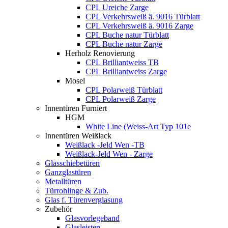
CPL Ureiche Zarge
CPL Verkehrsweiß ä. 9016 Türblatt
CPL Verkehrsweiß ä. 9016 Zarge
CPL Buche natur Türblatt
CPL Buche natur Zarge
Herholz Renovierung
CPL Brilliantweiss TB
CPL Brilliantweiss Zarge
Mosel
CPL Polarweiß Türblatt
CPL Polarweiß Zarge
Innentüren Furniert
HGM
White Line (Weiss-Art Typ 101e
Innentüren Weißlack
Weißlack -Jeld Wen -TB
Weißlack-Jeld Wen - Zarge
Glasschiebetüren
Ganzglastüren
Metalltüren
Türrohlinge & Zub.
Glas f. Türenverglasung
Zubehör
Glasvorlegeband
Glasleisten