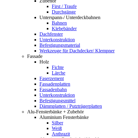
Zubehör
First / Traufe
Durchgänge
Unterspann-/ Unterdeckbahnen
Bahnen
Klebebänder
Dachfenster
Unterkonstruktion
Befestigungsmaterial
Werkzeuge für Dachdecker/ Klempner
Fassade
Holz
Fichte
Lärche
Faserzement
Fassadenplatten
Fassadenbahn
Unterkonstruktion
Befestigungsmittel
Dämmplatten / Putzträgerplatten
Alu-Fensterbänke + Zubehör
Aluminium Fensterbänke
Silber
Weiß
Anthrazit