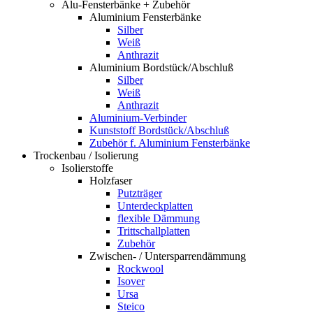
Alu-Fensterbänke + Zubehör
Aluminium Fensterbänke
Silber
Weiß
Anthrazit
Aluminium Bordstück/Abschluß
Silber
Weiß
Anthrazit
Aluminium-Verbinder
Kunststoff Bordstück/Abschluß
Zubehör f. Aluminium Fensterbänke
Trockenbau / Isolierung
Isolierstoffe
Holzfaser
Putzträger
Unterdeckplatten
flexible Dämmung
Trittschallplatten
Zubehör
Zwischen- / Untersparrendämmung
Rockwool
Isover
Ursa
Steico