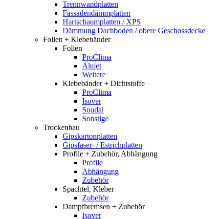
Trennwandplatten
Fassadendämmplatten
Hartschaumplatten / XPS
Dämmung Dachboden / obere Geschossdecke
Folien + Klebebänder
Folien
ProClima
Alujet
Weitere
Klebebänder + Dichtstoffe
ProClima
Isover
Soudal
Sonstige
Trockenbau
Gipskartonplatten
Gipsfaser- / Estrichplatten
Profile + Zubehör, Abhängung
Profile
Abhängung
Zubehör
Spachtel, Kleber
Zubehör
Dampfbremsen + Zubehör
Isover