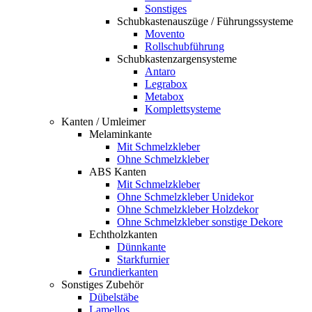
Sonstiges
Schubkastenauszüge / Führungssysteme
Movento
Rollschubführung
Schubkastenzargensysteme
Antaro
Legrabox
Metabox
Komplettsysteme
Kanten / Umleimer
Melaminkante
Mit Schmelzkleber
Ohne Schmelzkleber
ABS Kanten
Mit Schmelzkleber
Ohne Schmelzkleber Unidekor
Ohne Schmelzkleber Holzdekor
Ohne Schmelzkleber sonstige Dekore
Echtholzkanten
Dünnkante
Starkfurnier
Grundierkanten
Sonstiges Zubehör
Dübelstäbe
Lamellos