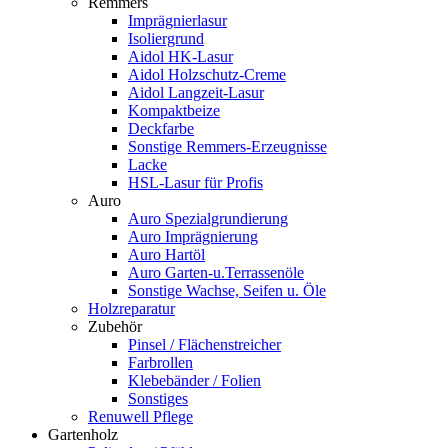
Remmers
Imprägnierlasur
Isoliergrund
Aidol HK-Lasur
Aidol Holzschutz-Creme
Aidol Langzeit-Lasur
Kompaktbeize
Deckfarbe
Sonstige Remmers-Erzeugnisse
Lacke
HSL-Lasur für Profis
Auro
Auro Spezialgrundierung
Auro Imprägnierung
Auro Hartöl
Auro Garten-u.Terrassenöle
Sonstige Wachse, Seifen u. Öle
Holzreparatur
Zubehör
Pinsel / Flächenstreicher
Farbrollen
Klebebänder / Folien
Sonstiges
Renuwell Pflege
Gartenholz