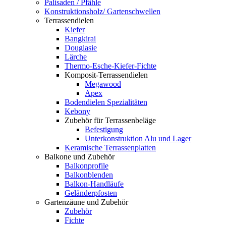
Palisaden / Pfähle
Konstruktionsholz/ Gartenschwellen
Terrassendielen
Kiefer
Bangkirai
Douglasie
Lärche
Thermo-Esche-Kiefer-Fichte
Komposit-Terrassendielen
Megawood
Apex
Bodendielen Spezialitäten
Kebony
Zubehör für Terrassenbeläge
Befestigung
Unterkonstruktion Alu und Lager
Keramische Terrassenplatten
Balkone und Zubehör
Balkonprofile
Balkonblenden
Balkon-Handläufe
Geländerpfosten
Gartenzäune und Zubehör
Zubehör
Fichte