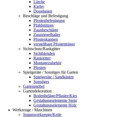
Lärche
Kiefer
Douglasien
Beschläge und Befestigung
Pfostenbefestigung
Pfahlstützen
Zaunbeschläge
Zaunriegelhalter
Pfostenkappen
verstellbare Pfostenträger
Sichtschutz/Rankgitter
Sichtblenden
Rankgitter
Montagezubehör
Pfosten
Spielgeräte / Sonstiges für Garten
Spielgeräte / Sandkästen
Sonstiges
Gartenmöbel
Gartendekoration
Bodenbeläge/Pflaster/Kies
Gestaltungselemente Stein
Gestaltungselemente Holz
Werkzeuge / Maschinen
Spannwerkzeuge/Keile