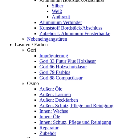
Aluminium Bordstück/Abschluss
Silber
Weiß
Anthrazit
Aluminium Verbinder
Kunststoff Bordstück/Abschluss
Zubehör f. Aluminium Fensterbänke
Nebeneingangstüren
Lasuren / Farben
Gori
Imprägnierung
Gori 33 Futur Plus Holzlasur
Gori 66 Holzschutzlasur
Gori 79 Farblos
Gori 88 Compactlasur
Osmo
Außen: Öle
Außen: Lasuren
Außen: Deckfarben
Außen: Schutz, Pflege und Reinigung
Innen: Wachse
Innen: Öle
Innen: Schutz, Pflege und Reinigung
Reparatur
Zubehör