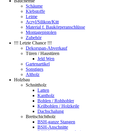
Bauchemie
Schäume
Klebstoffe
Leime
Acryl/Silikon/Kitt
Material f. Baukörperanschlüsse
Montagepistolen
Zubehör
!!! Letzte Chance !!!
Dekorspan-Abverkauf
Türen / Haustüren
Jeld Wen
Gartenartikel
Sonstiges
Altholz
Holzbau
Schnittholz
Latten
Kantholz
Bohlen / Rohhobler
Keilbohlen / Holzkeile
Dachschalung
Brettschichtholz
BSH-ganze Stangen
BSH-Anschnitte