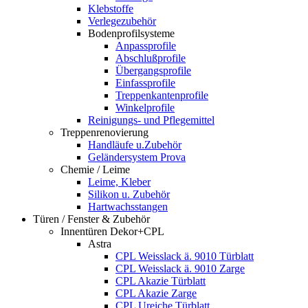
Klebstoffe
Verlegezubehör
Bodenprofilsysteme
Anpassprofile
Abschlußprofile
Übergangsprofile
Einfassprofile
Treppenkantenprofile
Winkelprofile
Reinigungs- und Pflegemittel
Treppenrenovierung
Handläufe u.Zubehör
Geländersystem Prova
Chemie / Leime
Leime, Kleber
Silikon u. Zubehör
Hartwachsstangen
Türen / Fenster & Zubehör
Innentüren Dekor+CPL
Astra
CPL Weisslack ä. 9010 Türblatt
CPL Weisslack ä. 9010 Zarge
CPL Akazie Türblatt
CPL Akazie Zarge
CPL Ureiche Türblatt