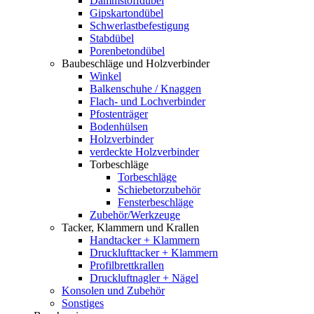
Dämmstoffdübel
Gipskartondübel
Schwerlastbefestigung
Stabdübel
Porenbetondübel
Baubeschläge und Holzverbinder
Winkel
Balkenschuhe / Knaggen
Flach- und Lochverbinder
Pfostenträger
Bodenhülsen
Holzverbinder
verdeckte Holzverbinder
Torbeschläge
Torbeschläge
Schiebetorzubehör
Fensterbeschläge
Zubehör/Werkzeuge
Tacker, Klammern und Krallen
Handtacker + Klammern
Drucklufttacker + Klammern
Profilbrettkrallen
Druckluftnagler + Nägel
Konsolen und Zubehör
Sonstiges