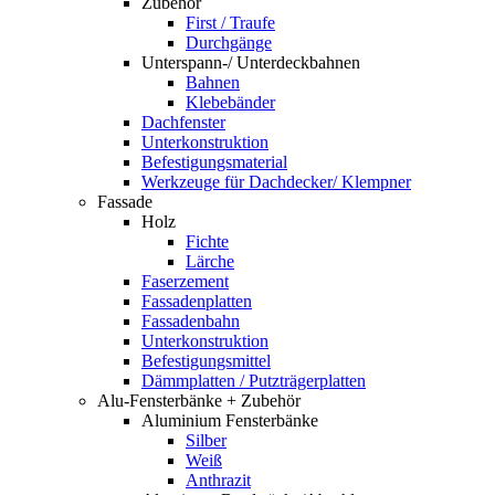
Zubehör
First / Traufe
Durchgänge
Unterspann-/ Unterdeckbahnen
Bahnen
Klebebänder
Dachfenster
Unterkonstruktion
Befestigungsmaterial
Werkzeuge für Dachdecker/ Klempner
Fassade
Holz
Fichte
Lärche
Faserzement
Fassadenplatten
Fassadenbahn
Unterkonstruktion
Befestigungsmittel
Dämmplatten / Putzträgerplatten
Alu-Fensterbänke + Zubehör
Aluminium Fensterbänke
Silber
Weiß
Anthrazit