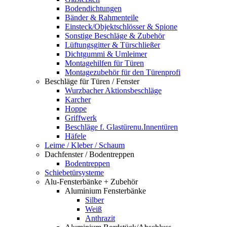
Bodendichtungen
Bänder & Rahmenteile
Einsteck/Objektschlösser & Spione
Sonstige Beschläge & Zubehör
Lüftungsgitter & Türschließer
Dichtgummi & Umleimer
Montagehilfen für Türen
Montagezubehör für den Türenprofi
Beschläge für Türen / Fenster
Wurzbacher Aktionsbeschläge
Karcher
Hoppe
Griffwerk
Beschläge f. Glastürenu.Innentüren
Häfele
Leime / Kleber / Schaum
Dachfenster / Bodentreppen
Bodentreppen
Schiebetürsysteme
Alu-Fensterbänke + Zubehör
Aluminium Fensterbänke
Silber
Weiß
Anthrazit