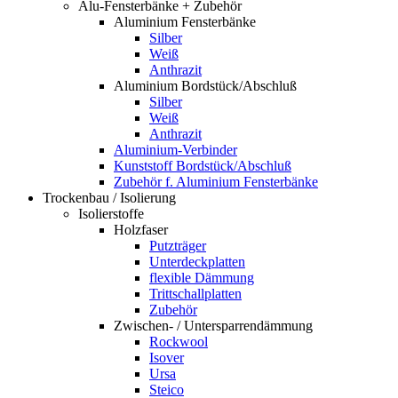
Alu-Fensterbänke + Zubehör
Aluminium Fensterbänke
Silber
Weiß
Anthrazit
Aluminium Bordstück/Abschluß
Silber
Weiß
Anthrazit
Aluminium-Verbinder
Kunststoff Bordstück/Abschluß
Zubehör f. Aluminium Fensterbänke
Trockenbau / Isolierung
Isolierstoffe
Holzfaser
Putzträger
Unterdeckplatten
flexible Dämmung
Trittschallplatten
Zubehör
Zwischen- / Untersparrendämmung
Rockwool
Isover
Ursa
Steico