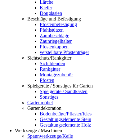
Lärche
Kiefer
Douglasien
Beschläge und Befestigung
Pfostenbefestigung
Pfahlstützen
Zaunbeschläge
Zaunriegelhalter
Pfostenkappen
verstellbare Pfostenträger
Sichtschutz/Rankgitter
Sichtblenden
Rankgitter
Montagezubehör
Pfosten
Spielgeräte / Sonstiges für Garten
Spielgeräte / Sandkästen
Sonstiges
Gartenmöbel
Gartendekoration
Bodenbeläge/Pflaster/Kies
Gestaltungselemente Stein
Gestaltungselemente Holz
Werkzeuge / Maschinen
Spannwerkzeuge/Keile