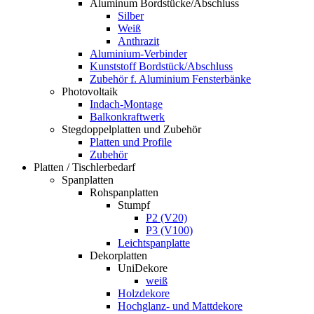
Aluminum Bordstücke/Abschluss
Silber
Weiß
Anthrazit
Aluminium-Verbinder
Kunststoff Bordstück/Abschluss
Zubehör f. Aluminium Fensterbänke
Photovoltaik
Indach-Montage
Balkonkraftwerk
Stegdoppelplatten und Zubehör
Platten und Profile
Zubehör
Platten / Tischlerbedarf
Spanplatten
Rohspanplatten
Stumpf
P2 (V20)
P3 (V100)
Leichtspanplatte
Dekorplatten
UniDekore
weiß
Holzdekore
Hochglanz- und Mattdekore