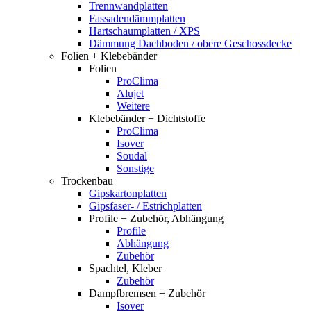
Trennwandplatten
Fassadendämmplatten
Hartschaumplatten / XPS
Dämmung Dachboden / obere Geschossdecke
Folien + Klebebänder
Folien
ProClima
Alujet
Weitere
Klebebänder + Dichtstoffe
ProClima
Isover
Soudal
Sonstige
Trockenbau
Gipskartonplatten
Gipsfaser- / Estrichplatten
Profile + Zubehör, Abhängung
Profile
Abhängung
Zubehör
Spachtel, Kleber
Zubehör
Dampfbremsen + Zubehör
Isover