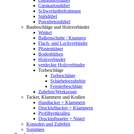
Dämmstoffdübel
Gipskartondübel
Schwerlastbefestigung
Stabdübel
Porenbetondübel
Baubeschläge und Holzverbinder
Winkel
Balkenschuhe / Knaggen
Flach- und Lochverbinder
Pfostenträger
Bodenhülsen
Holzverbinder
verdeckte Holzverbinder
Torbeschläge
Torbeschläge
Schiebetorzubehör
Fensterbeschläge
Zubehör/Werkzeuge
Tacker, Klammern und Krallen
Handtacker + Klammern
Drucklufttacker + Klammern
Profilbrettkrallen
Druckluftnagler + Nägel
Konsolen und Zubehör
Sonstiges