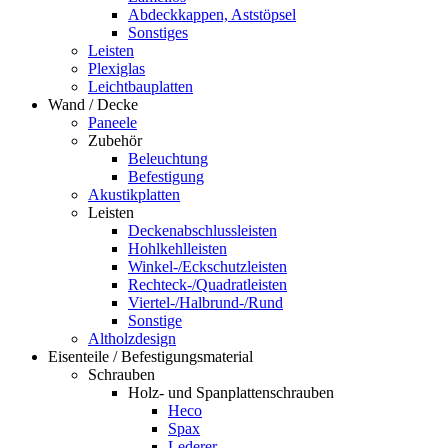
Abdeckkappen, Aststöpsel
Sonstiges
Leisten
Plexiglas
Leichtbauplatten
Wand / Decke
Paneele
Zubehör
Beleuchtung
Befestigung
Akustikplatten
Leisten
Deckenabschlussleisten
Hohlkehlleisten
Winkel-/Eckschutzleisten
Rechteck-/Quadratleisten
Viertel-/Halbrund-/Rund
Sonstige
Altholzdesign
Eisenteile / Befestigungsmaterial
Schrauben
Holz- und Spanplattenschrauben
Heco
Spax
Lederer