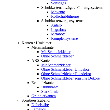
Sonstiges
Schubkastenauszüge / Führungssysteme
Movento
Rollschubführung
Schubkastenzargensysteme
Antaro
Legrabox
Metabox
Komplettsysteme
Kanten / Umleimer
Melaminkante
Mit Schmelzkleber
Ohne Schmelzkleber
ABS Kanten
Mit Schmelzkleber
Ohne Schmelzkleber Unidekor
Ohne Schmelzkleber Holzdekor
Ohne Schmelzkleber sonstige Dekore
Echtholzkanten
Dünnkante
Starkfurnier
Grundierkanten
Sonstiges Zubehör
Dübelstäbe
Lamellos