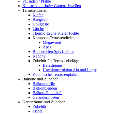
Palisaden / Pfähle
Konstruktionsholz/ Gartenschwellen
Terrassendielen
Kiefer
Bangkirai
Douglasie
Lärche
Thermo-Esche-Kiefer-Fichte
Komposit-Terrassendielen
Megawood
Apex
Bodendielen Spezialitäten
Kebony
Zubehör für Terrassenbeläge
Befestigung
Unterkonstruktion Alu und Lager
Keramische Terrassenplatten
Balkone und Zubehör
Balkonprofile
Balkonblenden
Balkon-Handläufe
Geländerpfosten
Gartenzäune und Zubehör
Zubehör
Fichte