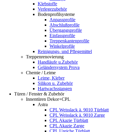
Klebstoffe
Verlegezubehör
Bodenprofilsysteme
Anpassprofile
Abschlußprofile
Übergangsprofile
Einfassprofile
Treppenkantenprofile
Winkelprofile
Reinigungs- und Pflegemittel
Treppenrenovierung
Handläufe u.Zubehör
Geländersystem Prova
Chemie / Leime
Leime, Kleber
Silikon u. Zubehör
Hartwachsstangen
Türen / Fenster & Zubehör
Innentüren Dekor+CPL
Astra
CPL Weisslack ä. 9010 Türblatt
CPL Weisslack ä. 9010 Zarge
CPL Akazie Türblatt
CPL Akazie Zarge
CPL Ureiche Türblatt