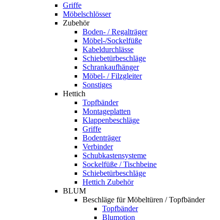
Griffe
Möbelschlösser
Zubehör
Boden- / Regalträger
Möbel-/Sockelfüße
Kabeldurchlässe
Schiebetürbeschläge
Schrankaufhänger
Möbel- / Filzgleiter
Sonstiges
Hettich
Topfbänder
Montageplatten
Klappenbeschläge
Griffe
Bodenträger
Verbinder
Schubkastensysteme
Sockelfüße / Tischbeine
Schiebetürbeschläge
Hettich Zubehör
BLUM
Beschläge für Möbeltüren / Topfbänder
Topfbänder
Blumotion