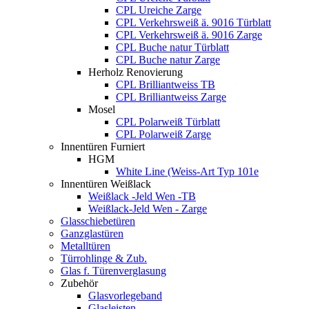
CPL Ureiche Zarge
CPL Verkehrsweiß ä. 9016 Türblatt
CPL Verkehrsweiß ä. 9016 Zarge
CPL Buche natur Türblatt
CPL Buche natur Zarge
Herholz Renovierung
CPL Brilliantweiss TB
CPL Brilliantweiss Zarge
Mosel
CPL Polarweiß Türblatt
CPL Polarweiß Zarge
Innentüren Furniert
HGM
White Line (Weiss-Art Typ 101e
Innentüren Weißlack
Weißlack -Jeld Wen -TB
Weißlack-Jeld Wen - Zarge
Glasschiebetüren
Ganzglastüren
Metalltüren
Türrohlinge & Zub.
Glas f. Türenverglasung
Zubehör
Glasvorlegeband
Glasleisten