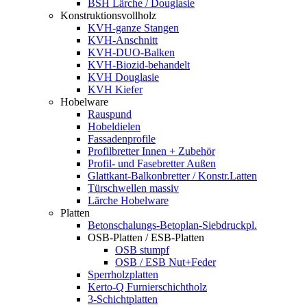
BSH Lärche / Douglasie
Konstruktionsvollholz
KVH-ganze Stangen
KVH-Anschnitt
KVH-DUO-Balken
KVH-Biozid-behandelt
KVH Douglasie
KVH Kiefer
Hobelware
Rauspund
Hobeldielen
Fassadenprofile
Profilbretter Innen + Zubehör
Profil- und Fasebretter Außen
Glattkant-Balkonbretter / Konstr.Latten
Türschwellen massiv
Lärche Hobelware
Platten
Betonschalungs-Betoplan-Siebdruckpl.
OSB-Platten / ESB-Platten
OSB stumpf
OSB / ESB Nut+Feder
Sperrholzplatten
Kerto-Q Furnierschichtholz
3-Schichtplatten