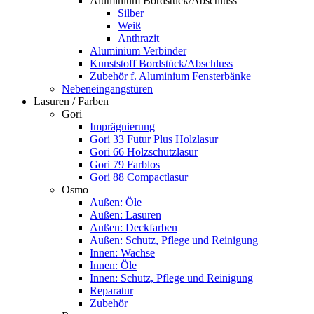
Aluminium Bordstück/Abschluss
Silber
Weiß
Anthrazit
Aluminium Verbinder
Kunststoff Bordstück/Abschluss
Zubehör f. Aluminium Fensterbänke
Nebeneingangstüren
Lasuren / Farben
Gori
Imprägnierung
Gori 33 Futur Plus Holzlasur
Gori 66 Holzschutzlasur
Gori 79 Farblos
Gori 88 Compactlasur
Osmo
Außen: Öle
Außen: Lasuren
Außen: Deckfarben
Außen: Schutz, Pflege und Reinigung
Innen: Wachse
Innen: Öle
Innen: Schutz, Pflege und Reinigung
Reparatur
Zubehör