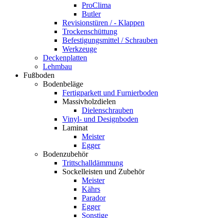
ProClima
Butler
Revisionstüren / - Klappen
Trockenschüttung
Befestigungsmittel / Schrauben
Werkzeuge
Deckenplatten
Lehmbau
Fußboden
Bodenbeläge
Fertigparkett und Furnierboden
Massivholzdielen
Dielenschrauben
Vinyl- und Designboden
Laminat
Meister
Egger
Bodenzubehör
Trittschalldämmung
Sockelleisten und Zubehör
Meister
Kährs
Parador
Egger
Sonstige