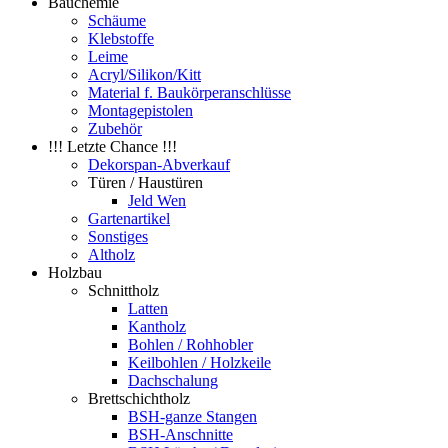
Bauchemie
Schäume
Klebstoffe
Leime
Acryl/Silikon/Kitt
Material f. Baukörperanschlüsse
Montagepistolen
Zubehör
!!! Letzte Chance !!!
Dekorspan-Abverkauf
Türen / Haustüren
Jeld Wen
Gartenartikel
Sonstiges
Altholz
Holzbau
Schnittholz
Latten
Kantholz
Bohlen / Rohhobler
Keilbohlen / Holzkeile
Dachschalung
Brettschichtholz
BSH-ganze Stangen
BSH-Anschnitte