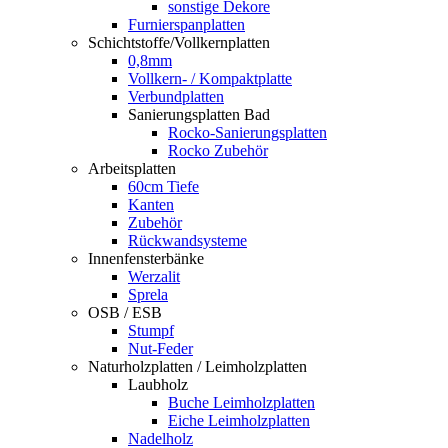
sonstige Dekore
Furnierspanplatten
Schichtstoffe/Vollkernplatten
0,8mm
Vollkern- / Kompaktplatte
Verbundplatten
Sanierungsplatten Bad
Rocko-Sanierungsplatten
Rocko Zubehör
Arbeitsplatten
60cm Tiefe
Kanten
Zubehör
Rückwandsysteme
Innenfensterbänke
Werzalit
Sprela
OSB / ESB
Stumpf
Nut-Feder
Naturholzplatten / Leimholzplatten
Laubholz
Buche Leimholzplatten
Eiche Leimholzplatten
Nadelholz