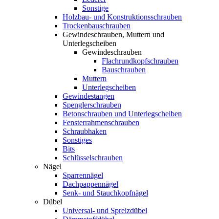
Sonstige
Holzbau- und Konstruktionsschrauben
Trockenbauschrauben
Gewindeschrauben, Muttern und
Unterlegscheiben
Gewindeschrauben
Flachrundkopfschrauben
Bauschrauben
Muttern
Unterlegscheiben
Gewindestangen
Spenglerschrauben
Betonschrauben und Unterlegscheiben
Fensterrahmenschrauben
Schraubhaken
Sonstiges
Bits
Schlüsselschrauben
Nägel
Sparrennägel
Dachpappennägel
Senk- und Stauchkopfnägel
Dübel
Universal- und Spreizdübel