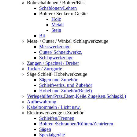
Bohrschablonen / Bohrer/Bits
Schablonen/Lehren
Bohrer / Senker u.Geräte
Holz
Metall
Stein
Bit
Mess- / Cutter / Winkel /Schlagwerkzeuge
Messwerkzeuge
Cutter/ Schneidwerkz.
Schlagwerkzeuge
Zangen / Spachtel / Dreher
Tacker / Zurrgurte
Säge-Schleif- Hobelwerkzeuge
Sägen und Zubehör
Schleifwerkz. und Zubehör
Hobel und Zubehör(Beitel)
Verlegehilfen(Präz.Eisen,Keile,Zugeisen,Schlagkl.)
Aufbewahrung
Kabeltrommeln / Licht usw.
Elektrowerkzeuge u.Zubehör
Schleifen/Trennen
Bohren /Schrauben/Rühren/Zentrieren
Sägen
Spezialgeräte