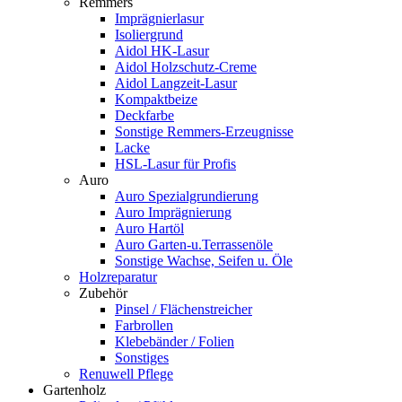
Remmers
Imprägnierlasur
Isoliergrund
Aidol HK-Lasur
Aidol Holzschutz-Creme
Aidol Langzeit-Lasur
Kompaktbeize
Deckfarbe
Sonstige Remmers-Erzeugnisse
Lacke
HSL-Lasur für Profis
Auro
Auro Spezialgrundierung
Auro Imprägnierung
Auro Hartöl
Auro Garten-u.Terrassenöle
Sonstige Wachse, Seifen u. Öle
Holzreparatur
Zubehör
Pinsel / Flächenstreicher
Farbrollen
Klebebänder / Folien
Sonstiges
Renuwell Pflege
Gartenholz