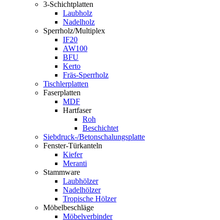
3-Schichtplatten
Laubholz
Nadelholz
Sperrholz/Multiplex
IF20
AW100
BFU
Kerto
Fräs-Sperrholz
Tischlerplatten
Faserplatten
MDF
Hartfaser
Roh
Beschichtet
Siebdruck-/Betonschalungsplatte
Fenster-Türkanteln
Kiefer
Meranti
Stammware
Laubhölzer
Nadelhölzer
Tropische Hölzer
Möbelbeschläge
Möbelverbinder