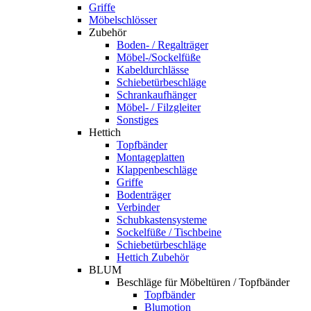
Griffe
Möbelschlösser
Zubehör
Boden- / Regalträger
Möbel-/Sockelfüße
Kabeldurchlässe
Schiebetürbeschläge
Schrankaufhänger
Möbel- / Filzgleiter
Sonstiges
Hettich
Topfbänder
Montageplatten
Klappenbeschläge
Griffe
Bodenträger
Verbinder
Schubkastensysteme
Sockelfüße / Tischbeine
Schiebetürbeschläge
Hettich Zubehör
BLUM
Beschläge für Möbeltüren / Topfbänder
Topfbänder
Blumotion