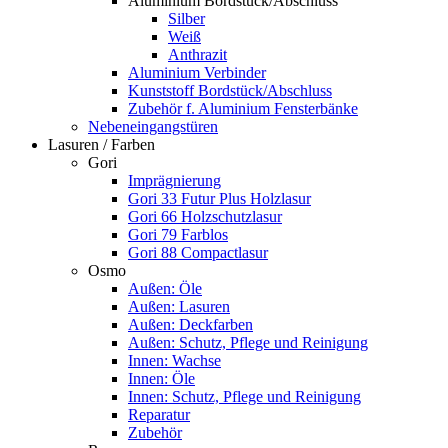
Aluminium Bordstück/Abschluss
Silber
Weiß
Anthrazit
Aluminium Verbinder
Kunststoff Bordstück/Abschluss
Zubehör f. Aluminium Fensterbänke
Nebeneingangstüren
Lasuren / Farben
Gori
Imprägnierung
Gori 33 Futur Plus Holzlasur
Gori 66 Holzschutzlasur
Gori 79 Farblos
Gori 88 Compactlasur
Osmo
Außen: Öle
Außen: Lasuren
Außen: Deckfarben
Außen: Schutz, Pflege und Reinigung
Innen: Wachse
Innen: Öle
Innen: Schutz, Pflege und Reinigung
Reparatur
Zubehör