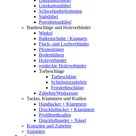
Dämmstoffdübel
Gipskartondübel
Schwerlastbefestigung
Stabdübel
Porenbetondübel
Baubeschläge und Holzverbinder
Winkel
Balkenschuhe / Knaggen
Flach- und Lochverbinder
Pfostenträger
Bodenhülsen
Holzverbinder
verdeckte Holzverbinder
Torbeschläge
Torbeschläge
Schiebetorzubehör
Fensterbeschläge
Zubehör/Werkzeuge
Tacker, Klammern und Krallen
Handtacker + Klammern
Drucklufttacker + Klammern
Profilbrettkrallen
Druckluftnagler + Nägel
Konsolen und Zubehör
Sonstiges