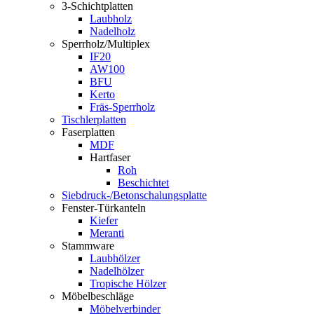
3-Schichtplatten
Laubholz
Nadelholz
Sperrholz/Multiplex
IF20
AW100
BFU
Kerto
Fräs-Sperrholz
Tischlerplatten
Faserplatten
MDF
Hartfaser
Roh
Beschichtet
Siebdruck-/Betonschalungsplatte
Fenster-Türkanteln
Kiefer
Meranti
Stammware
Laubhölzer
Nadelhölzer
Tropische Hölzer
Möbelbeschläge
Möbelverbinder