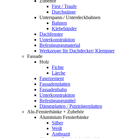
Zubehör
First / Traufe
Durchgänge
Unterspann-/ Unterdeckbahnen
Bahnen
Klebebänder
Dachfenster
Unterkonstruktion
Befestigungsmaterial
Werkzeuge für Dachdecker/ Klempner
Fassade
Holz
Fichte
Lärche
Faserzement
Fassadenplatten
Fassadenbahn
Unterkonstruktion
Befestigungsmittel
Dämmplatten / Putzträgerplatten
Alu-Fensterbänke + Zubehör
Aluminium Fensterbänke
Silber
Weiß
Anthrazit