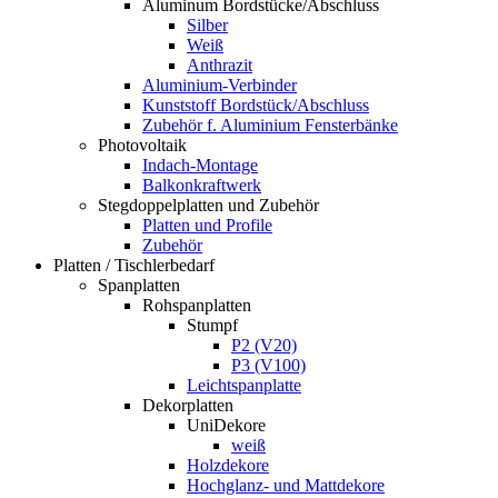
Aluminum Bordstücke/Abschluss
Silber
Weiß
Anthrazit
Aluminium-Verbinder
Kunststoff Bordstück/Abschluss
Zubehör f. Aluminium Fensterbänke
Photovoltaik
Indach-Montage
Balkonkraftwerk
Stegdoppelplatten und Zubehör
Platten und Profile
Zubehör
Platten / Tischlerbedarf
Spanplatten
Rohspanplatten
Stumpf
P2 (V20)
P3 (V100)
Leichtspanplatte
Dekorplatten
UniDekore
weiß
Holzdekore
Hochglanz- und Mattdekore