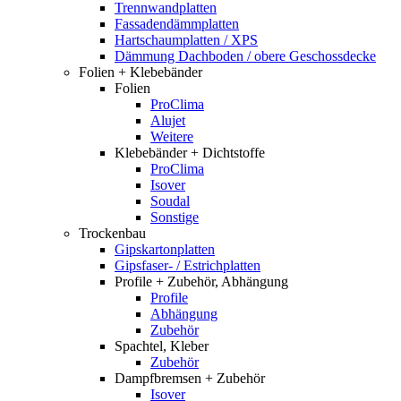
Trennwandplatten
Fassadendämmplatten
Hartschaumplatten / XPS
Dämmung Dachboden / obere Geschossdecke
Folien + Klebebänder
Folien
ProClima
Alujet
Weitere
Klebebänder + Dichtstoffe
ProClima
Isover
Soudal
Sonstige
Trockenbau
Gipskartonplatten
Gipsfaser- / Estrichplatten
Profile + Zubehör, Abhängung
Profile
Abhängung
Zubehör
Spachtel, Kleber
Zubehör
Dampfbremsen + Zubehör
Isover