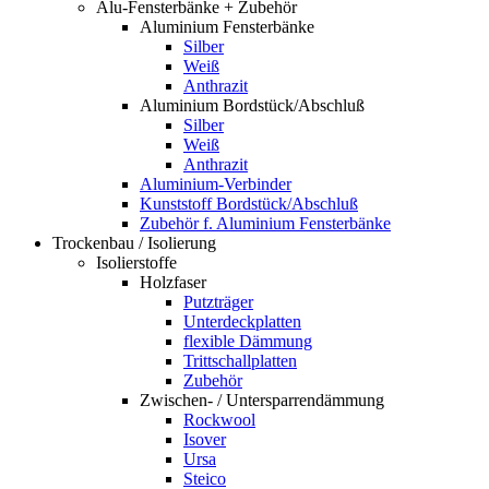
Alu-Fensterbänke + Zubehör
Aluminium Fensterbänke
Silber
Weiß
Anthrazit
Aluminium Bordstück/Abschluß
Silber
Weiß
Anthrazit
Aluminium-Verbinder
Kunststoff Bordstück/Abschluß
Zubehör f. Aluminium Fensterbänke
Trockenbau / Isolierung
Isolierstoffe
Holzfaser
Putzträger
Unterdeckplatten
flexible Dämmung
Trittschallplatten
Zubehör
Zwischen- / Untersparrendämmung
Rockwool
Isover
Ursa
Steico