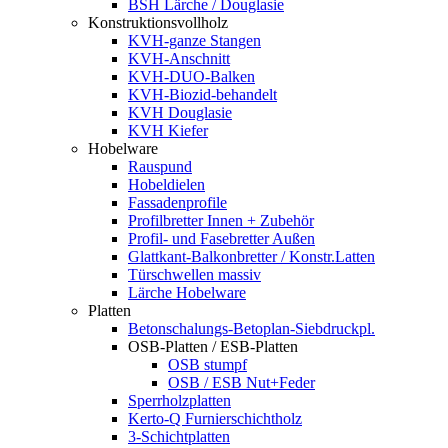
BSH Lärche / Douglasie
Konstruktionsvollholz
KVH-ganze Stangen
KVH-Anschnitt
KVH-DUO-Balken
KVH-Biozid-behandelt
KVH Douglasie
KVH Kiefer
Hobelware
Rauspund
Hobeldielen
Fassadenprofile
Profilbretter Innen + Zubehör
Profil- und Fasebretter Außen
Glattkant-Balkonbretter / Konstr.Latten
Türschwellen massiv
Lärche Hobelware
Platten
Betonschalungs-Betoplan-Siebdruckpl.
OSB-Platten / ESB-Platten
OSB stumpf
OSB / ESB Nut+Feder
Sperrholzplatten
Kerto-Q Furnierschichtholz
3-Schichtplatten