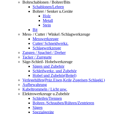
Bohrschablonen / Bohrer/Bits
Schablonen/Lehren
Bohrer / Senker u.Geräte
Holz
Metall
Stein
Bit
Mess- / Cutter / Winkel /Schlagwerkzeuge
Messwerkzeuge
Cutter/ Schneidwerkz.
Schlagwerkzeuge
Zangen / Spachtel / Dreher
Tacker / Zurrgurte
Säge-Schleif- Hobelwerkzeuge
Sägen und Zubehör
Schleifwerkz. und Zubehör
Hobel und Zubehör(Beitel)
Verlegehilfen(Präz.Eisen,Keile,Zugeisen,Schlagkl.)
Aufbewahrung
Kabeltrommeln / Licht usw.
Elektrowerkzeuge u.Zubehör
Schleifen/Trennen
Bohren /Schrauben/Rühren/Zentrieren
Sägen
Spezialgeräte