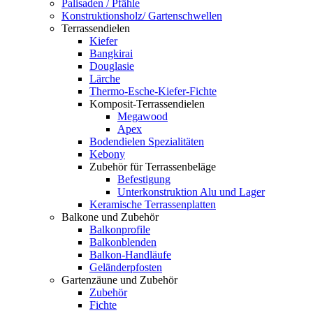
Palisaden / Pfähle
Konstruktionsholz/ Gartenschwellen
Terrassendielen
Kiefer
Bangkirai
Douglasie
Lärche
Thermo-Esche-Kiefer-Fichte
Komposit-Terrassendielen
Megawood
Apex
Bodendielen Spezialitäten
Kebony
Zubehör für Terrassenbeläge
Befestigung
Unterkonstruktion Alu und Lager
Keramische Terrassenplatten
Balkone und Zubehör
Balkonprofile
Balkonblenden
Balkon-Handläufe
Geländerpfosten
Gartenzäune und Zubehör
Zubehör
Fichte