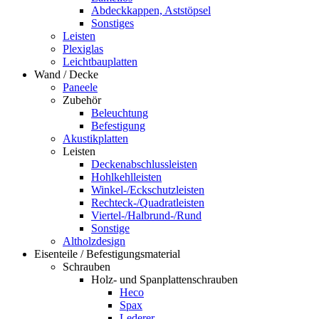
Abdeckkappen, Aststöpsel
Sonstiges
Leisten
Plexiglas
Leichtbauplatten
Wand / Decke
Paneele
Zubehör
Beleuchtung
Befestigung
Akustikplatten
Leisten
Deckenabschlussleisten
Hohlkehlleisten
Winkel-/Eckschutzleisten
Rechteck-/Quadratleisten
Viertel-/Halbrund-/Rund
Sonstige
Altholzdesign
Eisenteile / Befestigungsmaterial
Schrauben
Holz- und Spanplattenschrauben
Heco
Spax
Lederer