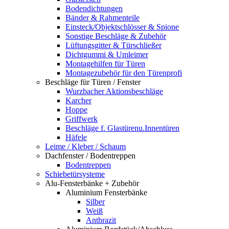
Bodendichtungen
Bänder & Rahmenteile
Einsteck/Objektschlösser & Spione
Sonstige Beschläge & Zubehör
Lüftungsgitter & Türschließer
Dichtgummi & Umleimer
Montagehilfen für Türen
Montagezubehör für den Türenprofi
Beschläge für Türen / Fenster
Wurzbacher Aktionsbeschläge
Karcher
Hoppe
Griffwerk
Beschläge f. Glastürenu.Innentüren
Häfele
Leime / Kleber / Schaum
Dachfenster / Bodentreppen
Bodentreppen
Schiebetürsysteme
Alu-Fensterbänke + Zubehör
Aluminium Fensterbänke
Silber
Weiß
Anthrazit