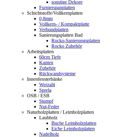
sonstige Dekore
Furnierspanplatten
Schichtstoffe/Vollkernplatten
0,8mm
Vollkern- / Kompaktplatte
Verbundplatten
Sanierungsplatten Bad
Rocko-Sanierungsplatten
Rocko Zubehör
Arbeitsplatten
60cm Tiefe
Kanten
Zubehör
Rückwandsysteme
Innenfensterbänke
Werzalit
Sprela
OSB / ESB
Stumpf
Nut-Feder
Naturholzplatten / Leimholzplatten
Laubholz
Buche Leimholzplatten
Eiche Leimholzplatten
Nadelholz