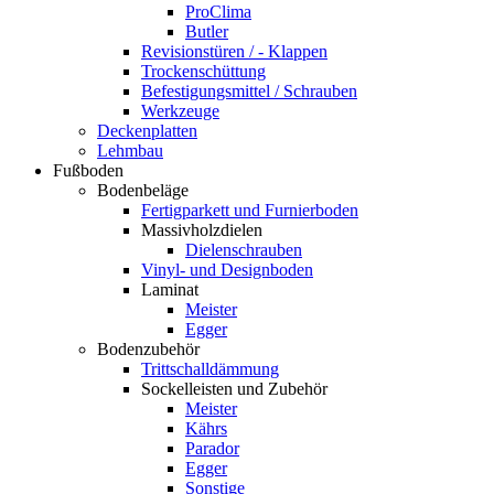
ProClima
Butler
Revisionstüren / - Klappen
Trockenschüttung
Befestigungsmittel / Schrauben
Werkzeuge
Deckenplatten
Lehmbau
Fußboden
Bodenbeläge
Fertigparkett und Furnierboden
Massivholzdielen
Dielenschrauben
Vinyl- und Designboden
Laminat
Meister
Egger
Bodenzubehör
Trittschalldämmung
Sockelleisten und Zubehör
Meister
Kährs
Parador
Egger
Sonstige