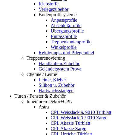
Klebstoffe
Verlegezubehör
Bodenprofilsysteme
Anpassprofile
Abschlußprofile
Übergangsprofile
Einfassprofile
Treppenkantenprofile
Winkelprofile
Reinigungs- und Pflegemittel
Treppenrenovierung
Handläufe u.Zubehör
Geländersystem Prova
Chemie / Leime
Leime, Kleber
Silikon u. Zubehör
Hartwachsstangen
Türen / Fenster & Zubehör
Innentüren Dekor+CPL
Astra
CPL Weisslack ä. 9010 Türblatt
CPL Weisslack ä. 9010 Zarge
CPL Akazie Türblatt
CPL Akazie Zarge
CPL Ureiche Türblatt