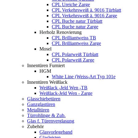
CPL Ureiche Zarge
CPL Verkehrsweiß ä. 9016 Türblatt
CPL Verkehrsweiß ä. 9016 Zarge
CPL Buche natur Türblatt
CPL Buche natur Zarge
Herholz Renovierung
CPL Brilliantweiss TB
CPL Brilliantweiss Zarge
Mosel
CPL Polarweiß Türblatt
CPL Polarweiß Zarge
Innentüren Furniert
HGM
White Line (Weiss-Art Typ 101e
Innentüren Weißlack
Weißlack -Jeld Wen -TB
Weißlack-Jeld Wen - Zarge
Glasschiebetüren
Ganzglastüren
Metalltüren
Türrohlinge & Zub.
Glas f. Türenverglasung
Zubehör
Glasvorlegeband
Glasleisten