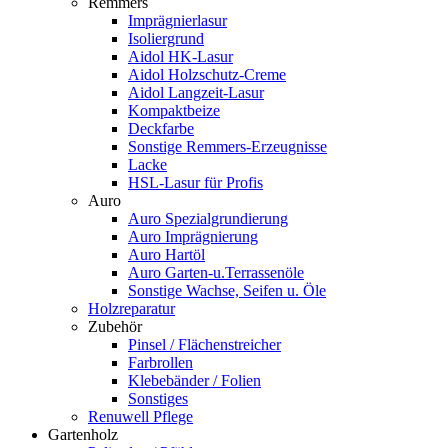
Remmers
Imprägnierlasur
Isoliergrund
Aidol HK-Lasur
Aidol Holzschutz-Creme
Aidol Langzeit-Lasur
Kompaktbeize
Deckfarbe
Sonstige Remmers-Erzeugnisse
Lacke
HSL-Lasur für Profis
Auro
Auro Spezialgrundierung
Auro Imprägnierung
Auro Hartöl
Auro Garten-u.Terrassenöle
Sonstige Wachse, Seifen u. Öle
Holzreparatur
Zubehör
Pinsel / Flächenstreicher
Farbrollen
Klebebänder / Folien
Sonstiges
Renuwell Pflege
Gartenholz