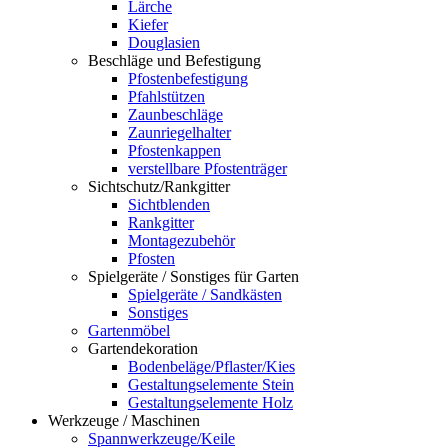
Lärche
Kiefer
Douglasien
Beschläge und Befestigung
Pfostenbefestigung
Pfahlstützen
Zaunbeschläge
Zaunriegelhalter
Pfostenkappen
verstellbare Pfostenträger
Sichtschutz/Rankgitter
Sichtblenden
Rankgitter
Montagezubehör
Pfosten
Spielgeräte / Sonstiges für Garten
Spielgeräte / Sandkästen
Sonstiges
Gartenmöbel
Gartendekoration
Bodenbeläge/Pflaster/Kies
Gestaltungselemente Stein
Gestaltungselemente Holz
Werkzeuge / Maschinen
Spannwerkzeuge/Keile