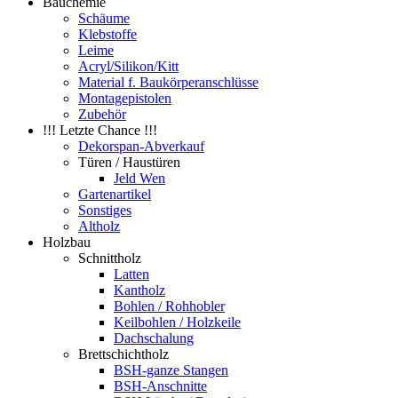
Bauchemie
Schäume
Klebstoffe
Leime
Acryl/Silikon/Kitt
Material f. Baukörperanschlüsse
Montagepistolen
Zubehör
!!! Letzte Chance !!!
Dekorspan-Abverkauf
Türen / Haustüren
Jeld Wen
Gartenartikel
Sonstiges
Altholz
Holzbau
Schnittholz
Latten
Kantholz
Bohlen / Rohhobler
Keilbohlen / Holzkeile
Dachschalung
Brettschichtholz
BSH-ganze Stangen
BSH-Anschnitte