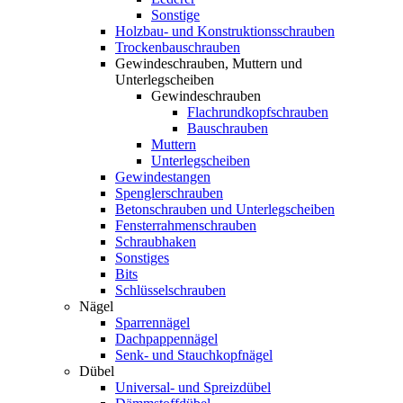
Sonstige
Holzbau- und Konstruktionsschrauben
Trockenbauschrauben
Gewindeschrauben, Muttern und
Unterlegscheiben
Gewindeschrauben
Flachrundkopfschrauben
Bauschrauben
Muttern
Unterlegscheiben
Gewindestangen
Spenglerschrauben
Betonschrauben und Unterlegscheiben
Fensterrahmenschrauben
Schraubhaken
Sonstiges
Bits
Schlüsselschrauben
Nägel
Sparrennägel
Dachpappennägel
Senk- und Stauchkopfnägel
Dübel
Universal- und Spreizdübel