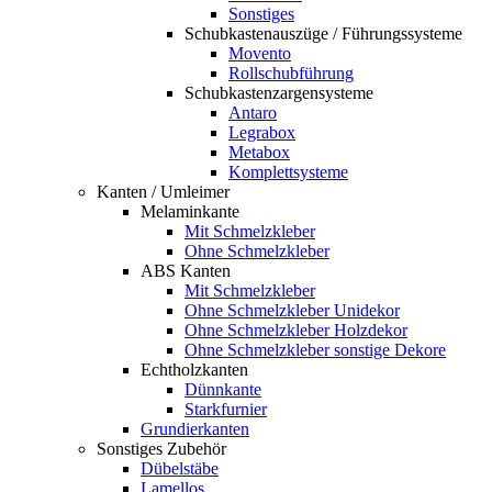
Sonstiges
Schubkastenauszüge / Führungssysteme
Movento
Rollschubführung
Schubkastenzargensysteme
Antaro
Legrabox
Metabox
Komplettsysteme
Kanten / Umleimer
Melaminkante
Mit Schmelzkleber
Ohne Schmelzkleber
ABS Kanten
Mit Schmelzkleber
Ohne Schmelzkleber Unidekor
Ohne Schmelzkleber Holzdekor
Ohne Schmelzkleber sonstige Dekore
Echtholzkanten
Dünnkante
Starkfurnier
Grundierkanten
Sonstiges Zubehör
Dübelstäbe
Lamellos