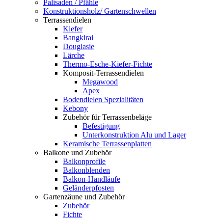
Palisaden / Pfähle
Konstruktionsholz/ Gartenschwellen
Terrassendielen
Kiefer
Bangkirai
Douglasie
Lärche
Thermo-Esche-Kiefer-Fichte
Komposit-Terrassendielen
Megawood
Apex
Bodendielen Spezialitäten
Kebony
Zubehör für Terrassenbeläge
Befestigung
Unterkonstruktion Alu und Lager
Keramische Terrassenplatten
Balkone und Zubehör
Balkonprofile
Balkonblenden
Balkon-Handläufe
Geländerpfosten
Gartenzäune und Zubehör
Zubehör
Fichte