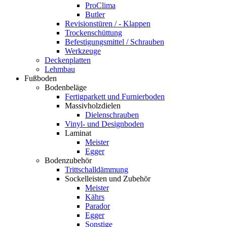
ProClima
Butler
Revisionstüren / - Klappen
Trockenschüttung
Befestigungsmittel / Schrauben
Werkzeuge
Deckenplatten
Lehmbau
Fußboden
Bodenbeläge
Fertigparkett und Furnierboden
Massivholzdielen
Dielenschrauben
Vinyl- und Designboden
Laminat
Meister
Egger
Bodenzubehör
Trittschalldämmung
Sockelleisten und Zubehör
Meister
Kährs
Parador
Egger
Sonstige