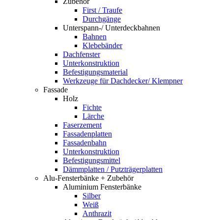
Zubehör
First / Traufe
Durchgänge
Unterspann-/ Unterdeckbahnen
Bahnen
Klebebänder
Dachfenster
Unterkonstruktion
Befestigungsmaterial
Werkzeuge für Dachdecker/ Klempner
Fassade
Holz
Fichte
Lärche
Faserzement
Fassadenplatten
Fassadenbahn
Unterkonstruktion
Befestigungsmittel
Dämmplatten / Putzträgerplatten
Alu-Fensterbänke + Zubehör
Aluminium Fensterbänke
Silber
Weiß
Anthrazit