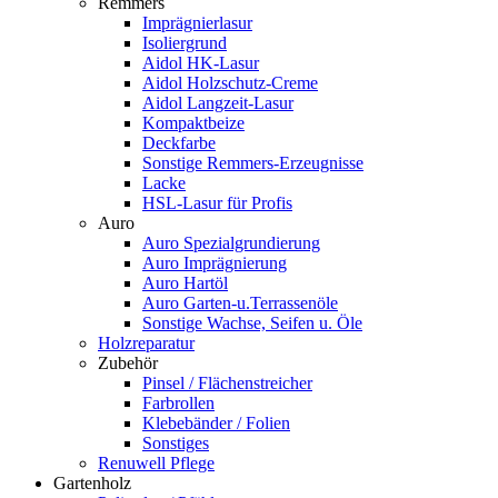
Remmers
Imprägnierlasur
Isoliergrund
Aidol HK-Lasur
Aidol Holzschutz-Creme
Aidol Langzeit-Lasur
Kompaktbeize
Deckfarbe
Sonstige Remmers-Erzeugnisse
Lacke
HSL-Lasur für Profis
Auro
Auro Spezialgrundierung
Auro Imprägnierung
Auro Hartöl
Auro Garten-u.Terrassenöle
Sonstige Wachse, Seifen u. Öle
Holzreparatur
Zubehör
Pinsel / Flächenstreicher
Farbrollen
Klebebänder / Folien
Sonstiges
Renuwell Pflege
Gartenholz