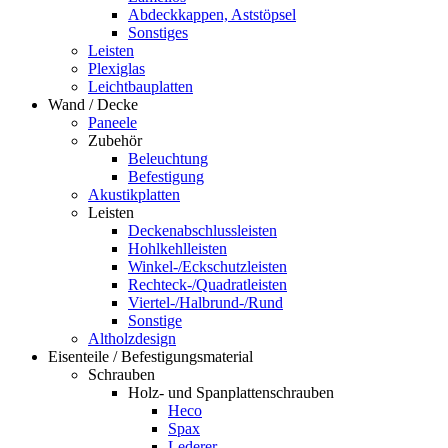
Abdeckkappen, Aststöpsel
Sonstiges
Leisten
Plexiglas
Leichtbauplatten
Wand / Decke
Paneele
Zubehör
Beleuchtung
Befestigung
Akustikplatten
Leisten
Deckenabschlussleisten
Hohlkehlleisten
Winkel-/Eckschutzleisten
Rechteck-/Quadratleisten
Viertel-/Halbrund-/Rund
Sonstige
Altholzdesign
Eisenteile / Befestigungsmaterial
Schrauben
Holz- und Spanplattenschrauben
Heco
Spax
Lederer