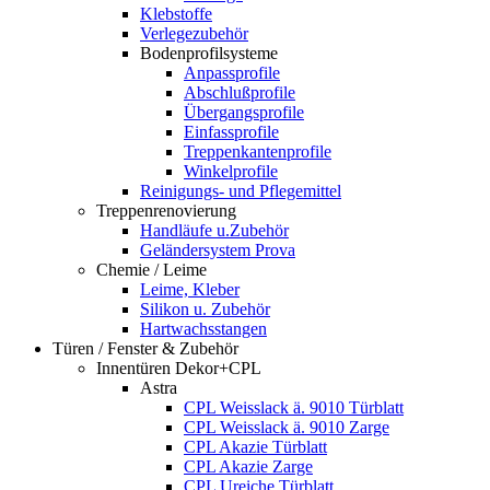
Klebstoffe
Verlegezubehör
Bodenprofilsysteme
Anpassprofile
Abschlußprofile
Übergangsprofile
Einfassprofile
Treppenkantenprofile
Winkelprofile
Reinigungs- und Pflegemittel
Treppenrenovierung
Handläufe u.Zubehör
Geländersystem Prova
Chemie / Leime
Leime, Kleber
Silikon u. Zubehör
Hartwachsstangen
Türen / Fenster & Zubehör
Innentüren Dekor+CPL
Astra
CPL Weisslack ä. 9010 Türblatt
CPL Weisslack ä. 9010 Zarge
CPL Akazie Türblatt
CPL Akazie Zarge
CPL Ureiche Türblatt