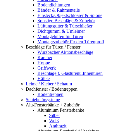
Bodendichtungen
Bänder & Rahmenteile
Einsteck/Objektschlösser & Spione
Sonstige Beschläge & Zubehör
Lüftungsgitter & Türschließer
Dichtgummi & Umleimer
Montagehilfen für Türen
Montagezubehör für den Türenprofi
Beschläge für Türen / Fenster
Wurzbacher Aktionsbeschläge
Karcher
Hoppe
Griffwerk
Beschläge f. Glastürenu.Innentüren
Häfele
Leime / Kleber / Schaum
Dachfenster / Bodentreppen
Bodentreppen
Schiebetürsysteme
Alu-Fensterbänke + Zubehör
Aluminium Fensterbänke
Silber
Weiß
Anthrazit