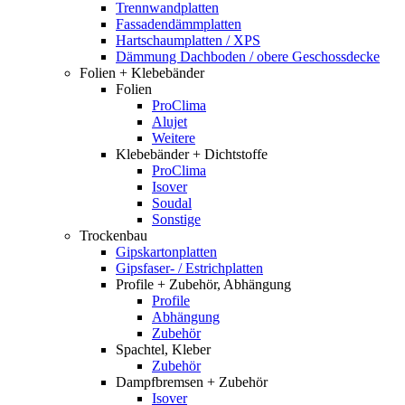
Trennwandplatten
Fassadendämmplatten
Hartschaumplatten / XPS
Dämmung Dachboden / obere Geschossdecke
Folien + Klebebänder
Folien
ProClima
Alujet
Weitere
Klebebänder + Dichtstoffe
ProClima
Isover
Soudal
Sonstige
Trockenbau
Gipskartonplatten
Gipsfaser- / Estrichplatten
Profile + Zubehör, Abhängung
Profile
Abhängung
Zubehör
Spachtel, Kleber
Zubehör
Dampfbremsen + Zubehör
Isover