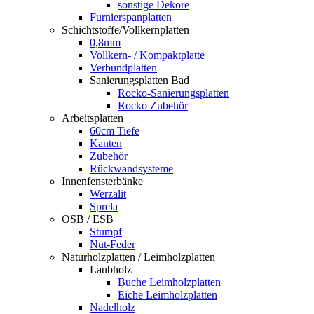
sonstige Dekore
Furnierspanplatten
Schichtstoffe/Vollkernplatten
0,8mm
Vollkern- / Kompaktplatte
Verbundplatten
Sanierungsplatten Bad
Rocko-Sanierungsplatten
Rocko Zubehör
Arbeitsplatten
60cm Tiefe
Kanten
Zubehör
Rückwandsysteme
Innenfensterbänke
Werzalit
Sprela
OSB / ESB
Stumpf
Nut-Feder
Naturholzplatten / Leimholzplatten
Laubholz
Buche Leimholzplatten
Eiche Leimholzplatten
Nadelholz