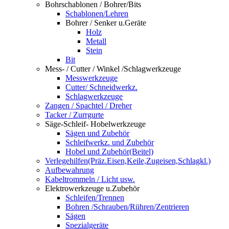
Bohrschablonen / Bohrer/Bits
Schablonen/Lehren
Bohrer / Senker u.Geräte
Holz
Metall
Stein
Bit
Mess- / Cutter / Winkel /Schlagwerkzeuge
Messwerkzeuge
Cutter/ Schneidwerkz.
Schlagwerkzeuge
Zangen / Spachtel / Dreher
Tacker / Zurrgurte
Säge-Schleif- Hobelwerkzeuge
Sägen und Zubehör
Schleifwerkz. und Zubehör
Hobel und Zubehör(Beitel)
Verlegehilfen(Präz.Eisen,Keile,Zugeisen,Schlagkl.)
Aufbewahrung
Kabeltrommeln / Licht usw.
Elektrowerkzeuge u.Zubehör
Schleifen/Trennen
Bohren /Schrauben/Rühren/Zentrieren
Sägen
Spezialgeräte