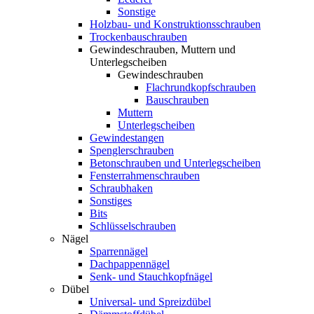
Sonstige
Holzbau- und Konstruktionsschrauben
Trockenbauschrauben
Gewindeschrauben, Muttern und
Unterlegscheiben
Gewindeschrauben
Flachrundkopfschrauben
Bauschrauben
Muttern
Unterlegscheiben
Gewindestangen
Spenglerschrauben
Betonschrauben und Unterlegscheiben
Fensterrahmenschrauben
Schraubhaken
Sonstiges
Bits
Schlüsselschrauben
Nägel
Sparrennägel
Dachpappennägel
Senk- und Stauchkopfnägel
Dübel
Universal- und Spreizdübel