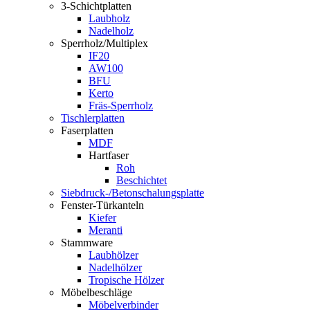
3-Schichtplatten
Laubholz
Nadelholz
Sperrholz/Multiplex
IF20
AW100
BFU
Kerto
Fräs-Sperrholz
Tischlerplatten
Faserplatten
MDF
Hartfaser
Roh
Beschichtet
Siebdruck-/Betonschalungsplatte
Fenster-Türkanteln
Kiefer
Meranti
Stammware
Laubhölzer
Nadelhölzer
Tropische Hölzer
Möbelbeschläge
Möbelverbinder