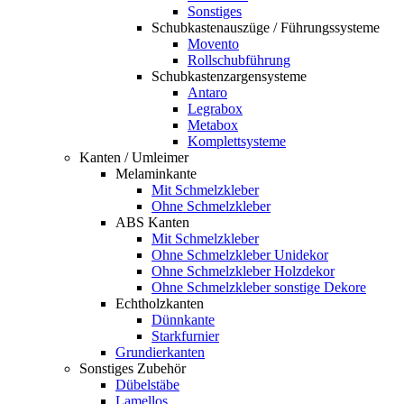
Sonstiges
Schubkastenauszüge / Führungssysteme
Movento
Rollschubführung
Schubkastenzargensysteme
Antaro
Legrabox
Metabox
Komplettsysteme
Kanten / Umleimer
Melaminkante
Mit Schmelzkleber
Ohne Schmelzkleber
ABS Kanten
Mit Schmelzkleber
Ohne Schmelzkleber Unidekor
Ohne Schmelzkleber Holzdekor
Ohne Schmelzkleber sonstige Dekore
Echtholzkanten
Dünnkante
Starkfurnier
Grundierkanten
Sonstiges Zubehör
Dübelstäbe
Lamellos