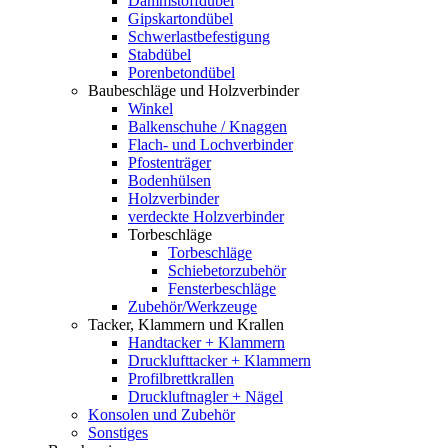
Dämmstoffdübel
Gipskartondübel
Schwerlastbefestigung
Stabdübel
Porenbetondübel
Baubeschläge und Holzverbinder
Winkel
Balkenschuhe / Knaggen
Flach- und Lochverbinder
Pfostenträger
Bodenhülsen
Holzverbinder
verdeckte Holzverbinder
Torbeschläge
Torbeschläge
Schiebetorzubehör
Fensterbeschläge
Zubehör/Werkzeuge
Tacker, Klammern und Krallen
Handtacker + Klammern
Drucklufttacker + Klammern
Profilbrettkrallen
Druckluftnagler + Nägel
Konsolen und Zubehör
Sonstiges