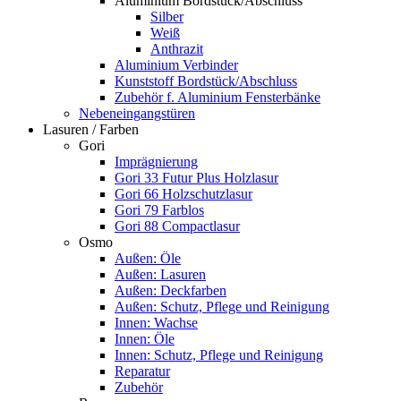
Aluminium Bordstück/Abschluss
Silber
Weiß
Anthrazit
Aluminium Verbinder
Kunststoff Bordstück/Abschluss
Zubehör f. Aluminium Fensterbänke
Nebeneingangstüren
Lasuren / Farben
Gori
Imprägnierung
Gori 33 Futur Plus Holzlasur
Gori 66 Holzschutzlasur
Gori 79 Farblos
Gori 88 Compactlasur
Osmo
Außen: Öle
Außen: Lasuren
Außen: Deckfarben
Außen: Schutz, Pflege und Reinigung
Innen: Wachse
Innen: Öle
Innen: Schutz, Pflege und Reinigung
Reparatur
Zubehör