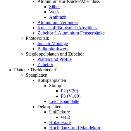
Aluminum Bordstücke/Abschluss
Silber
Weiß
Anthrazit
Aluminium-Verbinder
Kunststoff Bordstück/Abschluss
Zubehör f. Aluminium Fensterbänke
Photovoltaik
Indach-Montage
Balkonkraftwerk
Stegdoppelplatten und Zubehör
Platten und Profile
Zubehör
Platten / Tischlerbedarf
Spanplatten
Rohspanplatten
Stumpf
P2 (V20)
P3 (V100)
Leichtspanplatte
Dekorplatten
UniDekore
weiß
Holzdekore
Hochglanz- und Mattdekore