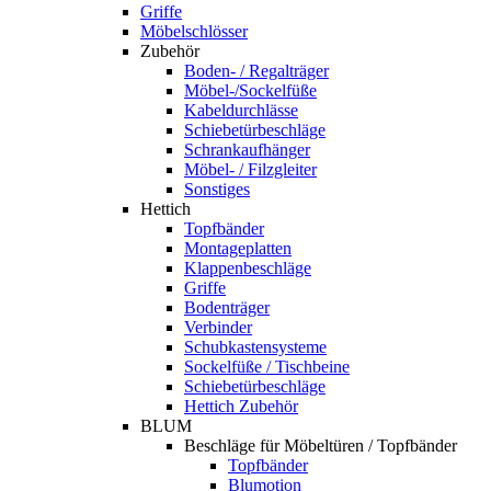
Griffe
Möbelschlösser
Zubehör
Boden- / Regalträger
Möbel-/Sockelfüße
Kabeldurchlässe
Schiebetürbeschläge
Schrankaufhänger
Möbel- / Filzgleiter
Sonstiges
Hettich
Topfbänder
Montageplatten
Klappenbeschläge
Griffe
Bodenträger
Verbinder
Schubkastensysteme
Sockelfüße / Tischbeine
Schiebetürbeschläge
Hettich Zubehör
BLUM
Beschläge für Möbeltüren / Topfbänder
Topfbänder
Blumotion