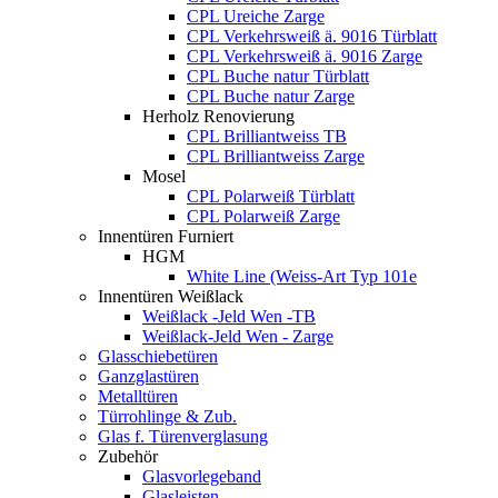
CPL Ureiche Zarge
CPL Verkehrsweiß ä. 9016 Türblatt
CPL Verkehrsweiß ä. 9016 Zarge
CPL Buche natur Türblatt
CPL Buche natur Zarge
Herholz Renovierung
CPL Brilliantweiss TB
CPL Brilliantweiss Zarge
Mosel
CPL Polarweiß Türblatt
CPL Polarweiß Zarge
Innentüren Furniert
HGM
White Line (Weiss-Art Typ 101e
Innentüren Weißlack
Weißlack -Jeld Wen -TB
Weißlack-Jeld Wen - Zarge
Glasschiebetüren
Ganzglastüren
Metalltüren
Türrohlinge & Zub.
Glas f. Türenverglasung
Zubehör
Glasvorlegeband
Glasleisten