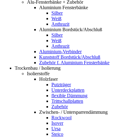
Alu-Fensterbänke + Zubehör
Aluminium Fensterbänke
Silber
Weiß
Anthrazit
Aluminium Bordstück/Abschluß
Silber
Weiß
Anthrazit
Aluminium-Verbinder
Kunststoff Bordstück/Abschluß
Zubehör f. Aluminium Fensterbänke
Trockenbau / Isolierung
Isolierstoffe
Holzfaser
Putzträger
Unterdeckplatten
flexible Dämmung
Trittschallplatten
Zubehör
Zwischen- / Untersparrendämmung
Rockwool
Isover
Ursa
Steico