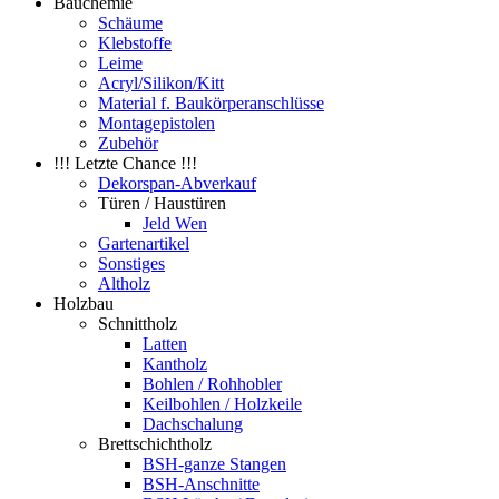
Bauchemie
Schäume
Klebstoffe
Leime
Acryl/Silikon/Kitt
Material f. Baukörperanschlüsse
Montagepistolen
Zubehör
!!! Letzte Chance !!!
Dekorspan-Abverkauf
Türen / Haustüren
Jeld Wen
Gartenartikel
Sonstiges
Altholz
Holzbau
Schnittholz
Latten
Kantholz
Bohlen / Rohhobler
Keilbohlen / Holzkeile
Dachschalung
Brettschichtholz
BSH-ganze Stangen
BSH-Anschnitte