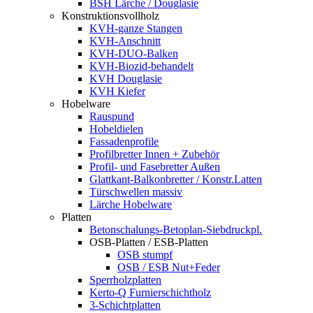
BSH Lärche / Douglasie
Konstruktionsvollholz
KVH-ganze Stangen
KVH-Anschnitt
KVH-DUO-Balken
KVH-Biozid-behandelt
KVH Douglasie
KVH Kiefer
Hobelware
Rauspund
Hobeldielen
Fassadenprofile
Profilbretter Innen + Zubehör
Profil- und Fasebretter Außen
Glattkant-Balkonbretter / Konstr.Latten
Türschwellen massiv
Lärche Hobelware
Platten
Betonschalungs-Betoplan-Siebdruckpl.
OSB-Platten / ESB-Platten
OSB stumpf
OSB / ESB Nut+Feder
Sperrholzplatten
Kerto-Q Furnierschichtholz
3-Schichtplatten