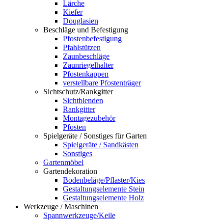
Lärche
Kiefer
Douglasien
Beschläge und Befestigung
Pfostenbefestigung
Pfahlstützen
Zaunbeschläge
Zaunriegelhalter
Pfostenkappen
verstellbare Pfostenträger
Sichtschutz/Rankgitter
Sichtblenden
Rankgitter
Montagezubehör
Pfosten
Spielgeräte / Sonstiges für Garten
Spielgeräte / Sandkästen
Sonstiges
Gartenmöbel
Gartendekoration
Bodenbeläge/Pflaster/Kies
Gestaltungselemente Stein
Gestaltungselemente Holz
Werkzeuge / Maschinen
Spannwerkzeuge/Keile