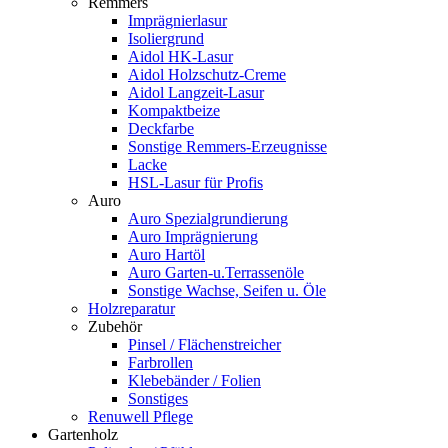
Remmers
Imprägnierlasur
Isoliergrund
Aidol HK-Lasur
Aidol Holzschutz-Creme
Aidol Langzeit-Lasur
Kompaktbeize
Deckfarbe
Sonstige Remmers-Erzeugnisse
Lacke
HSL-Lasur für Profis
Auro
Auro Spezialgrundierung
Auro Imprägnierung
Auro Hartöl
Auro Garten-u.Terrassenöle
Sonstige Wachse, Seifen u. Öle
Holzreparatur
Zubehör
Pinsel / Flächenstreicher
Farbrollen
Klebebänder / Folien
Sonstiges
Renuwell Pflege
Gartenholz