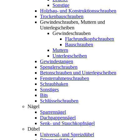
Sonstige
Holzbau- und Konstruktionsschrauben
Trockenbauschrauben
Gewindeschrauben, Muttern und
Unterlegscheiben
Gewindeschrauben
Flachrundkopfschrauben
Bauschrauben
Muttern
Unterlegscheiben
Gewindestangen
Spenglerschrauben
Betonschrauben und Unterlegscheiben
Fensterrahmenschrauben
Schraubhaken
Sonstiges
Bits
Schlüsselschrauben
Nägel
Sparrennägel
Dachpappennägel
Senk- und Stauchkopfnägel
Dübel
Universal- und Spreizdübel