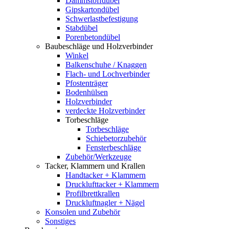
Dämmstoffdübel
Gipskartondübel
Schwerlastbefestigung
Stabdübel
Porenbetondübel
Baubeschläge und Holzverbinder
Winkel
Balkenschuhe / Knaggen
Flach- und Lochverbinder
Pfostenträger
Bodenhülsen
Holzverbinder
verdeckte Holzverbinder
Torbeschläge
Torbeschläge
Schiebetorzubehör
Fensterbeschläge
Zubehör/Werkzeuge
Tacker, Klammern und Krallen
Handtacker + Klammern
Drucklufttacker + Klammern
Profilbrettkrallen
Druckluftnagler + Nägel
Konsolen und Zubehör
Sonstiges