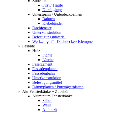
Zubehör
First / Traufe
Durchgänge
Unterspann-/ Unterdeckbahnen
Bahnen
Klebebänder
Dachfenster
Unterkonstruktion
Befestigungsmaterial
Werkzeuge für Dachdecker/ Klempner
Fassade
Holz
Fichte
Lärche
Faserzement
Fassadenplatten
Fassadenbahn
Unterkonstruktion
Befestigungsmittel
Dämmplatten / Putzträgerplatten
Alu-Fensterbänke + Zubehör
Aluminium Fensterbänke
Silber
Weiß
Anthrazit