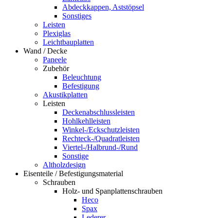
Abdeckkappen, Aststöpsel
Sonstiges
Leisten
Plexiglas
Leichtbauplatten
Wand / Decke
Paneele
Zubehör
Beleuchtung
Befestigung
Akustikplatten
Leisten
Deckenabschlussleisten
Hohlkehlleisten
Winkel-/Eckschutzleisten
Rechteck-/Quadratleisten
Viertel-/Halbrund-/Rund
Sonstige
Altholzdesign
Eisenteile / Befestigungsmaterial
Schrauben
Holz- und Spanplattenschrauben
Heco
Spax
Lederer