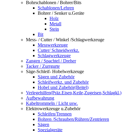
Bohrschablonen / Bohrer/Bits
Schablonen/Lehren
Bohrer / Senker u.Geräte
Holz
Metall
Stein
Bit
Mess- / Cutter / Winkel /Schlagwerkzeuge
Messwerkzeuge
Cutter/ Schneidwerkz.
Schlagwerkzeuge
Zangen / Spachtel / Dreher
Tacker / Zurrgurte
Säge-Schleif- Hobelwerkzeuge
Sägen und Zubehör
Schleifwerkz. und Zubehör
Hobel und Zubehör(Beitel)
Verlegehilfen(Präz.Eisen,Keile,Zugeisen,Schlagkl.)
Aufbewahrung
Kabeltrommeln / Licht usw.
Elektrowerkzeuge u.Zubehör
Schleifen/Trennen
Bohren /Schrauben/Rühren/Zentrieren
Sägen
Spezialgeräte