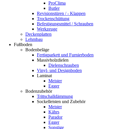
ProClima
Butler
Revisionstüren / - Klappen
Trockenschüttung
Befestigungsmittel / Schrauben
Werkzeuge
Deckenplatten
Lehmbau
Fußboden
Bodenbeläge
Fertigparkett und Furnierboden
Massivholzdielen
Dielenschrauben
Vinyl- und Designboden
Laminat
Meister
Egger
Bodenzubehör
Trittschalldämmung
Sockelleisten und Zubehör
Meister
Kährs
Parador
Egger
Sonstige