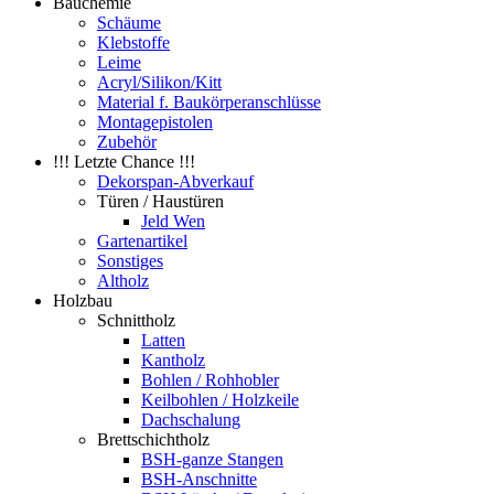
Bauchemie
Schäume
Klebstoffe
Leime
Acryl/Silikon/Kitt
Material f. Baukörperanschlüsse
Montagepistolen
Zubehör
!!! Letzte Chance !!!
Dekorspan-Abverkauf
Türen / Haustüren
Jeld Wen
Gartenartikel
Sonstiges
Altholz
Holzbau
Schnittholz
Latten
Kantholz
Bohlen / Rohhobler
Keilbohlen / Holzkeile
Dachschalung
Brettschichtholz
BSH-ganze Stangen
BSH-Anschnitte