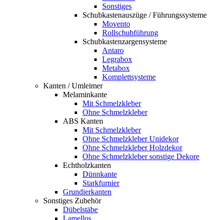
Sonstiges
Schubkastenauszüge / Führungssysteme
Movento
Rollschubführung
Schubkastenzargensysteme
Antaro
Legrabox
Metabox
Komplettsysteme
Kanten / Umleimer
Melaminkante
Mit Schmelzkleber
Ohne Schmelzkleber
ABS Kanten
Mit Schmelzkleber
Ohne Schmelzkleber Unidekor
Ohne Schmelzkleber Holzdekor
Ohne Schmelzkleber sonstige Dekore
Echtholzkanten
Dünnkante
Starkfurnier
Grundierkanten
Sonstiges Zubehör
Dübelstäbe
Lamellos