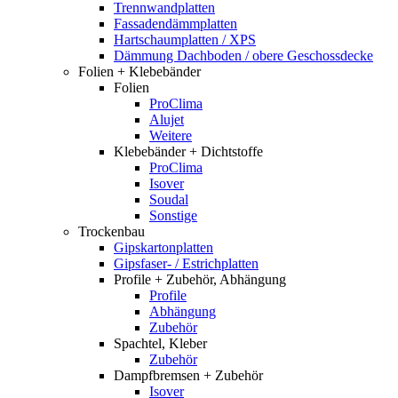
Trennwandplatten
Fassadendämmplatten
Hartschaumplatten / XPS
Dämmung Dachboden / obere Geschossdecke
Folien + Klebebänder
Folien
ProClima
Alujet
Weitere
Klebebänder + Dichtstoffe
ProClima
Isover
Soudal
Sonstige
Trockenbau
Gipskartonplatten
Gipsfaser- / Estrichplatten
Profile + Zubehör, Abhängung
Profile
Abhängung
Zubehör
Spachtel, Kleber
Zubehör
Dampfbremsen + Zubehör
Isover