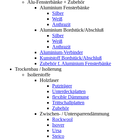
Alu-Fensterbänke + Zubehör
Aluminium Fensterbänke
Silber
Weiß
Anthrazit
Aluminium Bordstück/Abschluß
Silber
Weiß
Anthrazit
Aluminium-Verbinder
Kunststoff Bordstück/Abschluß
Zubehör f. Aluminium Fensterbänke
Trockenbau / Isolierung
Isolierstoffe
Holzfaser
Putzträger
Unterdeckplatten
flexible Dämmung
Trittschallplatten
Zubehör
Zwischen- / Untersparrendämmung
Rockwool
Isover
Ursa
Steico