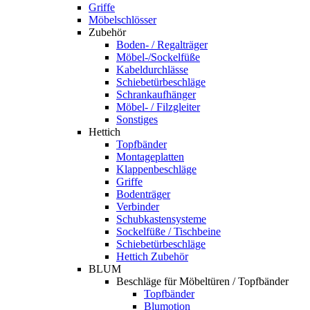
Griffe
Möbelschlösser
Zubehör
Boden- / Regalträger
Möbel-/Sockelfüße
Kabeldurchlässe
Schiebetürbeschläge
Schrankaufhänger
Möbel- / Filzgleiter
Sonstiges
Hettich
Topfbänder
Montageplatten
Klappenbeschläge
Griffe
Bodenträger
Verbinder
Schubkastensysteme
Sockelfüße / Tischbeine
Schiebetürbeschläge
Hettich Zubehör
BLUM
Beschläge für Möbeltüren / Topfbänder
Topfbänder
Blumotion