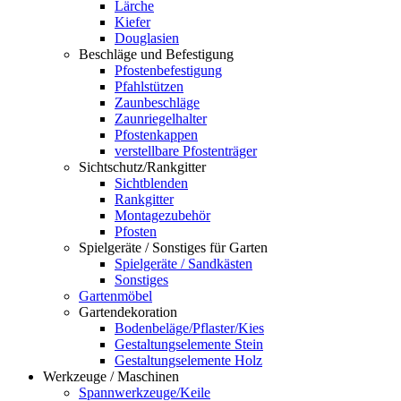
Lärche
Kiefer
Douglasien
Beschläge und Befestigung
Pfostenbefestigung
Pfahlstützen
Zaunbeschläge
Zaunriegelhalter
Pfostenkappen
verstellbare Pfostenträger
Sichtschutz/Rankgitter
Sichtblenden
Rankgitter
Montagezubehör
Pfosten
Spielgeräte / Sonstiges für Garten
Spielgeräte / Sandkästen
Sonstiges
Gartenmöbel
Gartendekoration
Bodenbeläge/Pflaster/Kies
Gestaltungselemente Stein
Gestaltungselemente Holz
Werkzeuge / Maschinen
Spannwerkzeuge/Keile