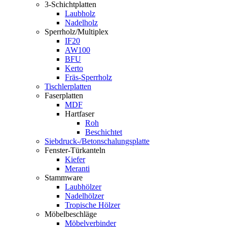
3-Schichtplatten
Laubholz
Nadelholz
Sperrholz/Multiplex
IF20
AW100
BFU
Kerto
Fräs-Sperrholz
Tischlerplatten
Faserplatten
MDF
Hartfaser
Roh
Beschichtet
Siebdruck-/Betonschalungsplatte
Fenster-Türkanteln
Kiefer
Meranti
Stammware
Laubhölzer
Nadelhölzer
Tropische Hölzer
Möbelbeschläge
Möbelverbinder