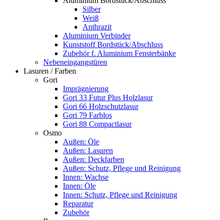
Aluminium Bordstück/Abschluss
Silber
Weiß
Anthrazit
Aluminium Verbinder
Kunststoff Bordstück/Abschluss
Zubehör f. Aluminium Fensterbänke
Nebeneingangstüren
Lasuren / Farben
Gori
Imprägnierung
Gori 33 Futur Plus Holzlasur
Gori 66 Holzschutzlasur
Gori 79 Farblos
Gori 88 Compactlasur
Osmo
Außen: Öle
Außen: Lasuren
Außen: Deckfarben
Außen: Schutz, Pflege und Reinigung
Innen: Wachse
Innen: Öle
Innen: Schutz, Pflege und Reinigung
Reparatur
Zubehör