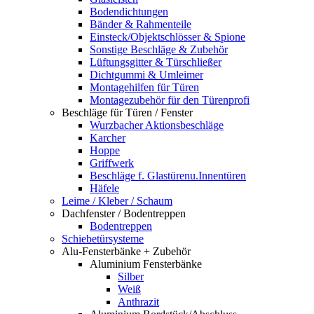
Bodendichtungen
Bänder & Rahmenteile
Einsteck/Objektschlösser & Spione
Sonstige Beschläge & Zubehör
Lüftungsgitter & Türschließer
Dichtgummi & Umleimer
Montagehilfen für Türen
Montagezubehör für den Türenprofi
Beschläge für Türen / Fenster
Wurzbacher Aktionsbeschläge
Karcher
Hoppe
Griffwerk
Beschläge f. Glastürenu.Innentüren
Häfele
Leime / Kleber / Schaum
Dachfenster / Bodentreppen
Bodentreppen
Schiebetürsysteme
Alu-Fensterbänke + Zubehör
Aluminium Fensterbänke
Silber
Weiß
Anthrazit