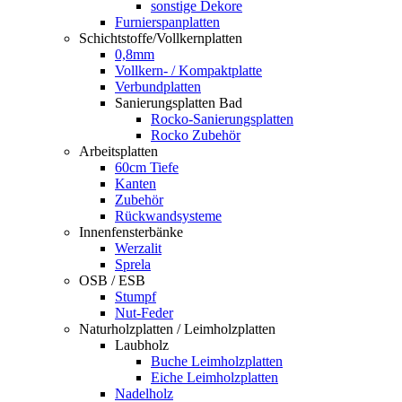
sonstige Dekore
Furnierspanplatten
Schichtstoffe/Vollkernplatten
0,8mm
Vollkern- / Kompaktplatte
Verbundplatten
Sanierungsplatten Bad
Rocko-Sanierungsplatten
Rocko Zubehör
Arbeitsplatten
60cm Tiefe
Kanten
Zubehör
Rückwandsysteme
Innenfensterbänke
Werzalit
Sprela
OSB / ESB
Stumpf
Nut-Feder
Naturholzplatten / Leimholzplatten
Laubholz
Buche Leimholzplatten
Eiche Leimholzplatten
Nadelholz