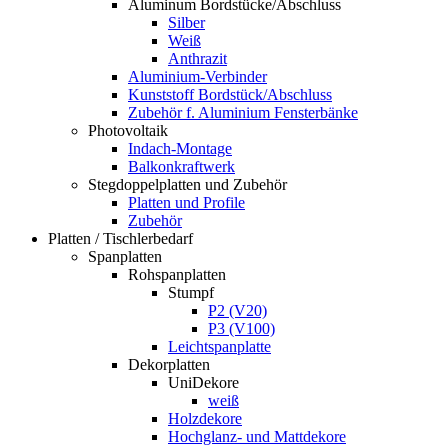
Aluminum Bordstücke/Abschluss
Silber
Weiß
Anthrazit
Aluminium-Verbinder
Kunststoff Bordstück/Abschluss
Zubehör f. Aluminium Fensterbänke
Photovoltaik
Indach-Montage
Balkonkraftwerk
Stegdoppelplatten und Zubehör
Platten und Profile
Zubehör
Platten / Tischlerbedarf
Spanplatten
Rohspanplatten
Stumpf
P2 (V20)
P3 (V100)
Leichtspanplatte
Dekorplatten
UniDekore
weiß
Holzdekore
Hochglanz- und Mattdekore