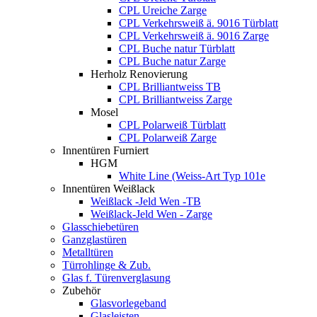
CPL Ureiche Zarge
CPL Verkehrsweiß ä. 9016 Türblatt
CPL Verkehrsweiß ä. 9016 Zarge
CPL Buche natur Türblatt
CPL Buche natur Zarge
Herholz Renovierung
CPL Brilliantweiss TB
CPL Brilliantweiss Zarge
Mosel
CPL Polarweiß Türblatt
CPL Polarweiß Zarge
Innentüren Furniert
HGM
White Line (Weiss-Art Typ 101e
Innentüren Weißlack
Weißlack -Jeld Wen -TB
Weißlack-Jeld Wen - Zarge
Glasschiebetüren
Ganzglastüren
Metalltüren
Türrohlinge & Zub.
Glas f. Türenverglasung
Zubehör
Glasvorlegeband
Glasleisten