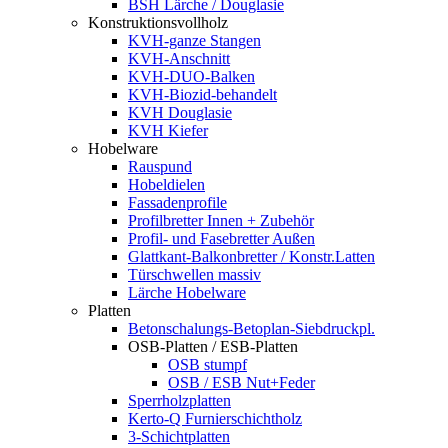
BSH Lärche / Douglasie
Konstruktionsvollholz
KVH-ganze Stangen
KVH-Anschnitt
KVH-DUO-Balken
KVH-Biozid-behandelt
KVH Douglasie
KVH Kiefer
Hobelware
Rauspund
Hobeldielen
Fassadenprofile
Profilbretter Innen + Zubehör
Profil- und Fasebretter Außen
Glattkant-Balkonbretter / Konstr.Latten
Türschwellen massiv
Lärche Hobelware
Platten
Betonschalungs-Betoplan-Siebdruckpl.
OSB-Platten / ESB-Platten
OSB stumpf
OSB / ESB Nut+Feder
Sperrholzplatten
Kerto-Q Furnierschichtholz
3-Schichtplatten