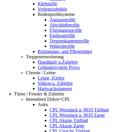
Klebstoffe
Verlegezubehör
Bodenprofilsysteme
Anpassprofile
Abschlußprofile
Übergangsprofile
Einfassprofile
Treppenkantenprofile
Winkelprofile
Reinigungs- und Pflegemittel
Treppenrenovierung
Handläufe u.Zubehör
Geländersystem Prova
Chemie / Leime
Leime, Kleber
Silikon u. Zubehör
Hartwachsstangen
Türen / Fenster & Zubehör
Innentüren Dekor+CPL
Astra
CPL Weisslack ä. 9010 Türblatt
CPL Weisslack ä. 9010 Zarge
CPL Akazie Türblatt
CPL Akazie Zarge
CPL Ureiche Türblatt