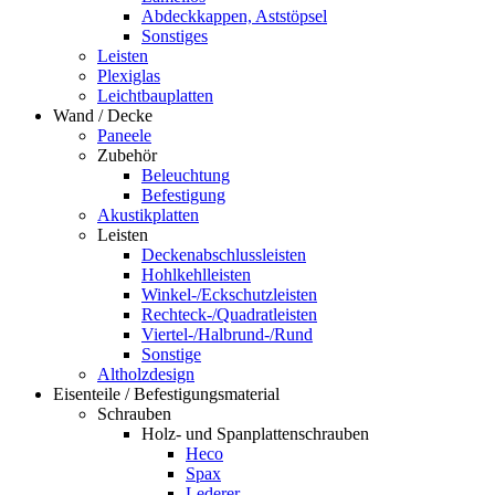
Abdeckkappen, Aststöpsel
Sonstiges
Leisten
Plexiglas
Leichtbauplatten
Wand / Decke
Paneele
Zubehör
Beleuchtung
Befestigung
Akustikplatten
Leisten
Deckenabschlussleisten
Hohlkehlleisten
Winkel-/Eckschutzleisten
Rechteck-/Quadratleisten
Viertel-/Halbrund-/Rund
Sonstige
Altholzdesign
Eisenteile / Befestigungsmaterial
Schrauben
Holz- und Spanplattenschrauben
Heco
Spax
Lederer