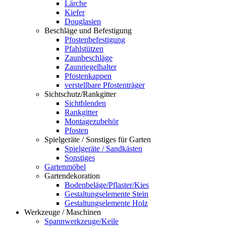
Lärche
Kiefer
Douglasien
Beschläge und Befestigung
Pfostenbefestigung
Pfahlstützen
Zaunbeschläge
Zaunriegelhalter
Pfostenkappen
verstellbare Pfostenträger
Sichtschutz/Rankgitter
Sichtblenden
Rankgitter
Montagezubehör
Pfosten
Spielgeräte / Sonstiges für Garten
Spielgeräte / Sandkästen
Sonstiges
Gartenmöbel
Gartendekoration
Bodenbeläge/Pflaster/Kies
Gestaltungselemente Stein
Gestaltungselemente Holz
Werkzeuge / Maschinen
Spannwerkzeuge/Keile