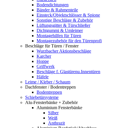
Bodendichtungen
Bänder & Rahmenteile
Einsteck/Objektschlösser & Spione
Sonstige Beschläge & Zubehör
Lüftungsgitter & Türschließer
Dichtgummi & Umleimer
Montagehilfen für Türen
Montagezubehör für den Türenprofi
Beschläge für Türen / Fenster
Wurzbacher Aktionsbeschläge
Karcher
Hoppe
Griffwerk
Beschläge f. Glastürenu.Innentüren
Häfele
Leime / Kleber / Schaum
Dachfenster / Bodentreppen
Bodentreppen
Schiebetürsysteme
Alu-Fensterbänke + Zubehör
Aluminium Fensterbänke
Silber
Weiß
Anthrazit