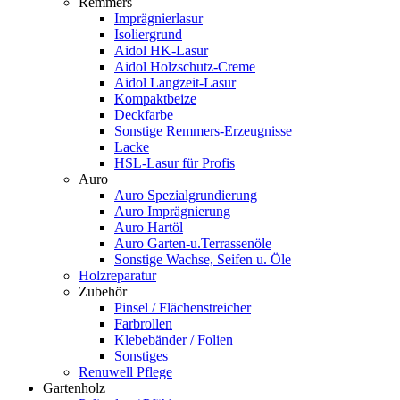
Remmers
Imprägnierlasur
Isoliergrund
Aidol HK-Lasur
Aidol Holzschutz-Creme
Aidol Langzeit-Lasur
Kompaktbeize
Deckfarbe
Sonstige Remmers-Erzeugnisse
Lacke
HSL-Lasur für Profis
Auro
Auro Spezialgrundierung
Auro Imprägnierung
Auro Hartöl
Auro Garten-u.Terrassenöle
Sonstige Wachse, Seifen u. Öle
Holzreparatur
Zubehör
Pinsel / Flächenstreicher
Farbrollen
Klebebänder / Folien
Sonstiges
Renuwell Pflege
Gartenholz