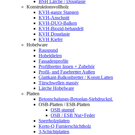
BSH Lärche / Douglasie
Konstruktionsvollholz
KVH-ganze Stangen
KVH-Anschnitt
KVH-DUO-Balken
KVH-Biozid-behandelt
KVH Douglasie
KVH Kiefer
Hobelware
Rauspund
Hobeldielen
Fassadenprofile
Profilbretter Innen + Zubehör
Profil- und Fasebretter Außen
Glattkant-Balkonbretter / Konstr.Latten
Türschwellen massiv
Lärche Hobelware
Platten
Betonschalungs-Betoplan-Siebdruckpl.
OSB-Platten / ESB-Platten
OSB stumpf
OSB / ESB Nut+Feder
Sperrholzplatten
Kerto-Q Furnierschichtholz
3-Schichtplatten