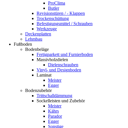
ProClima
Butler
Revisionstüren / - Klappen
Trockenschüttung
Befestigungsmittel / Schrauben
Werkzeuge
Deckenplatten
Lehmbau
Fußboden
Bodenbeläge
Fertigparkett und Furnierboden
Massivholzdielen
Dielenschrauben
Vinyl- und Designboden
Laminat
Meister
Egger
Bodenzubehör
Trittschalldämmung
Sockelleisten und Zubehör
Meister
Kährs
Parador
Egger
Sonstige