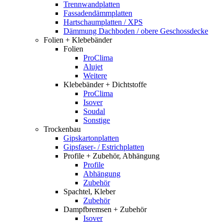
Trennwandplatten
Fassadendämmplatten
Hartschaumplatten / XPS
Dämmung Dachboden / obere Geschossdecke
Folien + Klebebänder
Folien
ProClima
Alujet
Weitere
Klebebänder + Dichtstoffe
ProClima
Isover
Soudal
Sonstige
Trockenbau
Gipskartonplatten
Gipsfaser- / Estrichplatten
Profile + Zubehör, Abhängung
Profile
Abhängung
Zubehör
Spachtel, Kleber
Zubehör
Dampfbremsen + Zubehör
Isover