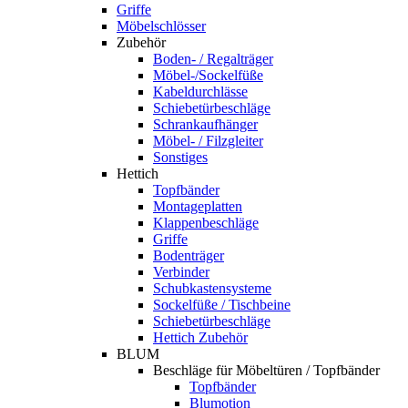
Griffe
Möbelschlösser
Zubehör
Boden- / Regalträger
Möbel-/Sockelfüße
Kabeldurchlässe
Schiebetürbeschläge
Schrankaufhänger
Möbel- / Filzgleiter
Sonstiges
Hettich
Topfbänder
Montageplatten
Klappenbeschläge
Griffe
Bodenträger
Verbinder
Schubkastensysteme
Sockelfüße / Tischbeine
Schiebetürbeschläge
Hettich Zubehör
BLUM
Beschläge für Möbeltüren / Topfbänder
Topfbänder
Blumotion