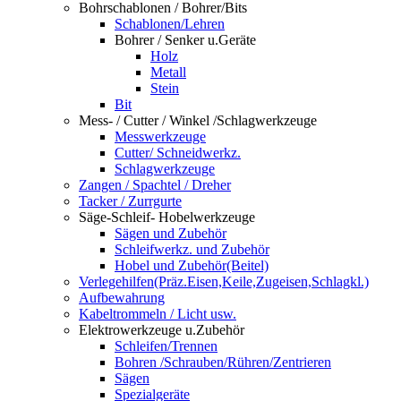
Bohrschablonen / Bohrer/Bits
Schablonen/Lehren
Bohrer / Senker u.Geräte
Holz
Metall
Stein
Bit
Mess- / Cutter / Winkel /Schlagwerkzeuge
Messwerkzeuge
Cutter/ Schneidwerkz.
Schlagwerkzeuge
Zangen / Spachtel / Dreher
Tacker / Zurrgurte
Säge-Schleif- Hobelwerkzeuge
Sägen und Zubehör
Schleifwerkz. und Zubehör
Hobel und Zubehör(Beitel)
Verlegehilfen(Präz.Eisen,Keile,Zugeisen,Schlagkl.)
Aufbewahrung
Kabeltrommeln / Licht usw.
Elektrowerkzeuge u.Zubehör
Schleifen/Trennen
Bohren /Schrauben/Rühren/Zentrieren
Sägen
Spezialgeräte