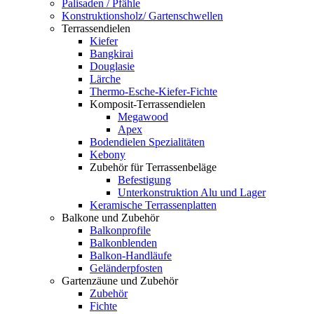
Palisaden / Pfähle
Konstruktionsholz/ Gartenschwellen
Terrassendielen
Kiefer
Bangkirai
Douglasie
Lärche
Thermo-Esche-Kiefer-Fichte
Komposit-Terrassendielen
Megawood
Apex
Bodendielen Spezialitäten
Kebony
Zubehör für Terrassenbeläge
Befestigung
Unterkonstruktion Alu und Lager
Keramische Terrassenplatten
Balkone und Zubehör
Balkonprofile
Balkonblenden
Balkon-Handläufe
Geländerpfosten
Gartenzäune und Zubehör
Zubehör
Fichte