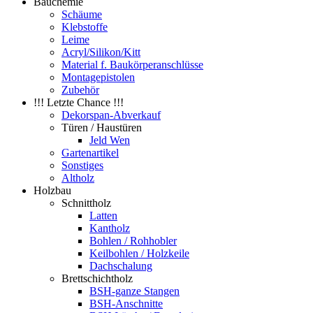
Bauchemie
Schäume
Klebstoffe
Leime
Acryl/Silikon/Kitt
Material f. Baukörperanschlüsse
Montagepistolen
Zubehör
!!! Letzte Chance !!!
Dekorspan-Abverkauf
Türen / Haustüren
Jeld Wen
Gartenartikel
Sonstiges
Altholz
Holzbau
Schnittholz
Latten
Kantholz
Bohlen / Rohhobler
Keilbohlen / Holzkeile
Dachschalung
Brettschichtholz
BSH-ganze Stangen
BSH-Anschnitte