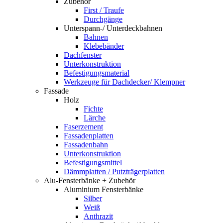
Zubehör
First / Traufe
Durchgänge
Unterspann-/ Unterdeckbahnen
Bahnen
Klebebänder
Dachfenster
Unterkonstruktion
Befestigungsmaterial
Werkzeuge für Dachdecker/ Klempner
Fassade
Holz
Fichte
Lärche
Faserzement
Fassadenplatten
Fassadenbahn
Unterkonstruktion
Befestigungsmittel
Dämmplatten / Putzträgerplatten
Alu-Fensterbänke + Zubehör
Aluminium Fensterbänke
Silber
Weiß
Anthrazit