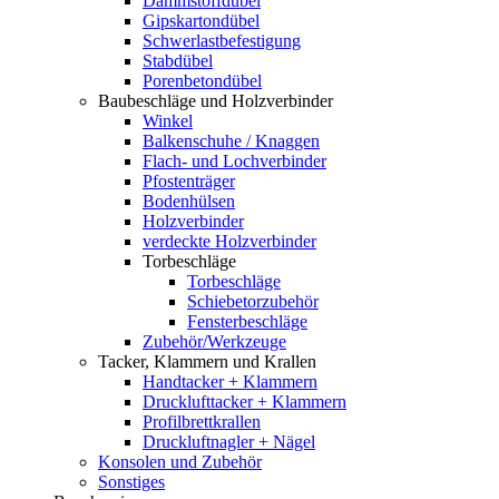
Dämmstoffdübel
Gipskartondübel
Schwerlastbefestigung
Stabdübel
Porenbetondübel
Baubeschläge und Holzverbinder
Winkel
Balkenschuhe / Knaggen
Flach- und Lochverbinder
Pfostenträger
Bodenhülsen
Holzverbinder
verdeckte Holzverbinder
Torbeschläge
Torbeschläge
Schiebetorzubehör
Fensterbeschläge
Zubehör/Werkzeuge
Tacker, Klammern und Krallen
Handtacker + Klammern
Drucklufttacker + Klammern
Profilbrettkrallen
Druckluftnagler + Nägel
Konsolen und Zubehör
Sonstiges