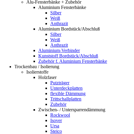
Alu-Fensterbänke + Zubehör
Aluminium Fensterbänke
Silber
Weiß
Anthrazit
Aluminium Bordstück/Abschluß
Silber
Weiß
Anthrazit
Aluminium-Verbinder
Kunststoff Bordstück/Abschluß
Zubehör f. Aluminium Fensterbänke
Trockenbau / Isolierung
Isolierstoffe
Holzfaser
Putzträger
Unterdeckplatten
flexible Dämmung
Trittschallplatten
Zubehör
Zwischen- / Untersparrendämmung
Rockwool
Isover
Ursa
Steico