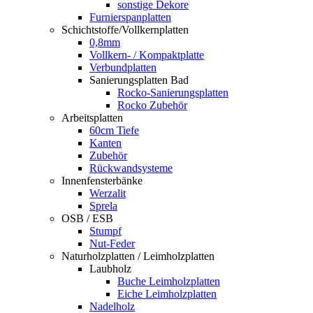
sonstige Dekore
Furnierspanplatten
Schichtstoffe/Vollkernplatten
0,8mm
Vollkern- / Kompaktplatte
Verbundplatten
Sanierungsplatten Bad
Rocko-Sanierungsplatten
Rocko Zubehör
Arbeitsplatten
60cm Tiefe
Kanten
Zubehör
Rückwandsysteme
Innenfensterbänke
Werzalit
Sprela
OSB / ESB
Stumpf
Nut-Feder
Naturholzplatten / Leimholzplatten
Laubholz
Buche Leimholzplatten
Eiche Leimholzplatten
Nadelholz