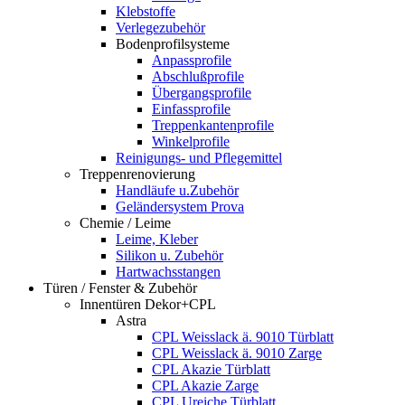
Klebstoffe
Verlegezubehör
Bodenprofilsysteme
Anpassprofile
Abschlußprofile
Übergangsprofile
Einfassprofile
Treppenkantenprofile
Winkelprofile
Reinigungs- und Pflegemittel
Treppenrenovierung
Handläufe u.Zubehör
Geländersystem Prova
Chemie / Leime
Leime, Kleber
Silikon u. Zubehör
Hartwachsstangen
Türen / Fenster & Zubehör
Innentüren Dekor+CPL
Astra
CPL Weisslack ä. 9010 Türblatt
CPL Weisslack ä. 9010 Zarge
CPL Akazie Türblatt
CPL Akazie Zarge
CPL Ureiche Türblatt