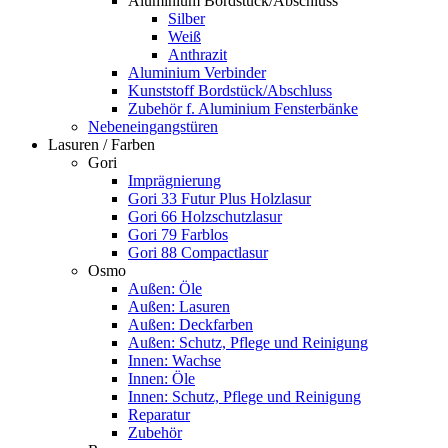
Aluminium Bordstück/Abschluss
Silber
Weiß
Anthrazit
Aluminium Verbinder
Kunststoff Bordstück/Abschluss
Zubehör f. Aluminium Fensterbänke
Nebeneingangstüren
Lasuren / Farben
Gori
Imprägnierung
Gori 33 Futur Plus Holzlasur
Gori 66 Holzschutzlasur
Gori 79 Farblos
Gori 88 Compactlasur
Osmo
Außen: Öle
Außen: Lasuren
Außen: Deckfarben
Außen: Schutz, Pflege und Reinigung
Innen: Wachse
Innen: Öle
Innen: Schutz, Pflege und Reinigung
Reparatur
Zubehör