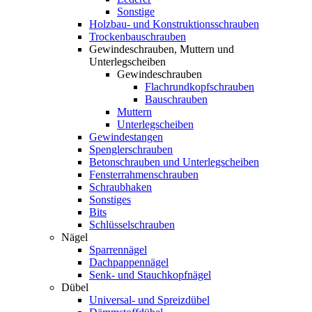
Sonstige
Holzbau- und Konstruktionsschrauben
Trockenbauschrauben
Gewindeschrauben, Muttern und
Unterlegscheiben
Gewindeschrauben
Flachrundkopfschrauben
Bauschrauben
Muttern
Unterlegscheiben
Gewindestangen
Spenglerschrauben
Betonschrauben und Unterlegscheiben
Fensterrahmenschrauben
Schraubhaken
Sonstiges
Bits
Schlüsselschrauben
Nägel
Sparrennägel
Dachpappennägel
Senk- und Stauchkopfnägel
Dübel
Universal- und Spreizdübel