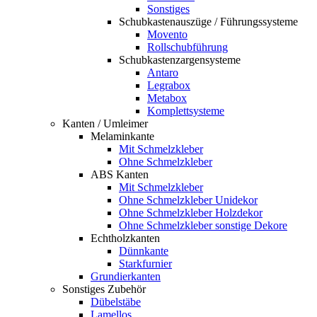
Sonstiges
Schubkastenauszüge / Führungssysteme
Movento
Rollschubführung
Schubkastenzargensysteme
Antaro
Legrabox
Metabox
Komplettsysteme
Kanten / Umleimer
Melaminkante
Mit Schmelzkleber
Ohne Schmelzkleber
ABS Kanten
Mit Schmelzkleber
Ohne Schmelzkleber Unidekor
Ohne Schmelzkleber Holzdekor
Ohne Schmelzkleber sonstige Dekore
Echtholzkanten
Dünnkante
Starkfurnier
Grundierkanten
Sonstiges Zubehör
Dübelstäbe
Lamellos