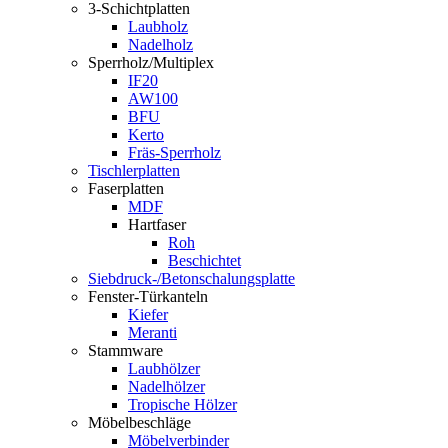
3-Schichtplatten
Laubholz
Nadelholz
Sperrholz/Multiplex
IF20
AW100
BFU
Kerto
Fräs-Sperrholz
Tischlerplatten
Faserplatten
MDF
Hartfaser
Roh
Beschichtet
Siebdruck-/Betonschalungsplatte
Fenster-Türkanteln
Kiefer
Meranti
Stammware
Laubhölzer
Nadelhölzer
Tropische Hölzer
Möbelbeschläge
Möbelverbinder