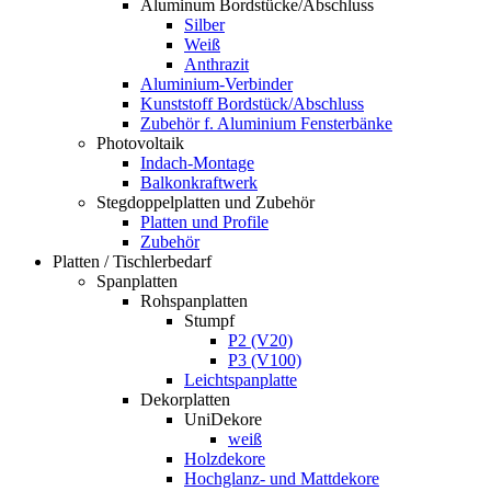
Aluminum Bordstücke/Abschluss
Silber
Weiß
Anthrazit
Aluminium-Verbinder
Kunststoff Bordstück/Abschluss
Zubehör f. Aluminium Fensterbänke
Photovoltaik
Indach-Montage
Balkonkraftwerk
Stegdoppelplatten und Zubehör
Platten und Profile
Zubehör
Platten / Tischlerbedarf
Spanplatten
Rohspanplatten
Stumpf
P2 (V20)
P3 (V100)
Leichtspanplatte
Dekorplatten
UniDekore
weiß
Holzdekore
Hochglanz- und Mattdekore