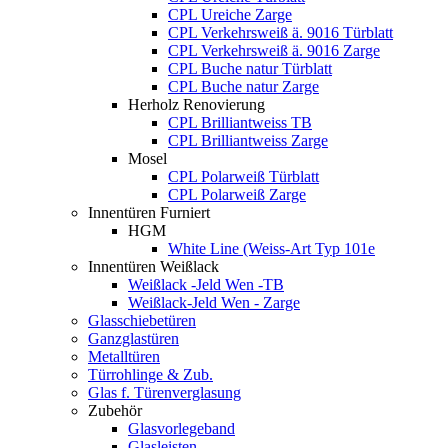
CPL Ureiche Zarge
CPL Verkehrsweiß ä. 9016 Türblatt
CPL Verkehrsweiß ä. 9016 Zarge
CPL Buche natur Türblatt
CPL Buche natur Zarge
Herholz Renovierung
CPL Brilliantweiss TB
CPL Brilliantweiss Zarge
Mosel
CPL Polarweiß Türblatt
CPL Polarweiß Zarge
Innentüren Furniert
HGM
White Line (Weiss-Art Typ 101e
Innentüren Weißlack
Weißlack -Jeld Wen -TB
Weißlack-Jeld Wen - Zarge
Glasschiebetüren
Ganzglastüren
Metalltüren
Türrohlinge & Zub.
Glas f. Türenverglasung
Zubehör
Glasvorlegeband
Glasleisten