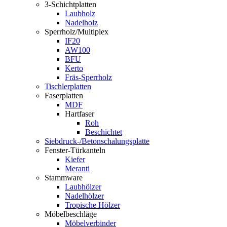
3-Schichtplatten
Laubholz
Nadelholz
Sperrholz/Multiplex
IF20
AW100
BFU
Kerto
Fräs-Sperrholz
Tischlerplatten
Faserplatten
MDF
Hartfaser
Roh
Beschichtet
Siebdruck-/Betonschalungsplatte
Fenster-Türkanteln
Kiefer
Meranti
Stammware
Laubhölzer
Nadelhölzer
Tropische Hölzer
Möbelbeschläge
Möbelverbinder