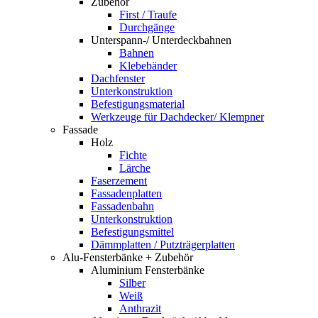
Zubehör
First / Traufe
Durchgänge
Unterspann-/ Unterdeckbahnen
Bahnen
Klebebänder
Dachfenster
Unterkonstruktion
Befestigungsmaterial
Werkzeuge für Dachdecker/ Klempner
Fassade
Holz
Fichte
Lärche
Faserzement
Fassadenplatten
Fassadenbahn
Unterkonstruktion
Befestigungsmittel
Dämmplatten / Putzträgerplatten
Alu-Fensterbänke + Zubehör
Aluminium Fensterbänke
Silber
Weiß
Anthrazit