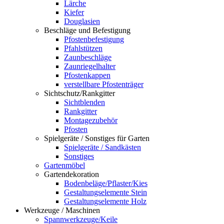
Lärche
Kiefer
Douglasien
Beschläge und Befestigung
Pfostenbefestigung
Pfahlstützen
Zaunbeschläge
Zaunriegelhalter
Pfostenkappen
verstellbare Pfostenträger
Sichtschutz/Rankgitter
Sichtblenden
Rankgitter
Montagezubehör
Pfosten
Spielgeräte / Sonstiges für Garten
Spielgeräte / Sandkästen
Sonstiges
Gartenmöbel
Gartendekoration
Bodenbeläge/Pflaster/Kies
Gestaltungselemente Stein
Gestaltungselemente Holz
Werkzeuge / Maschinen
Spannwerkzeuge/Keile