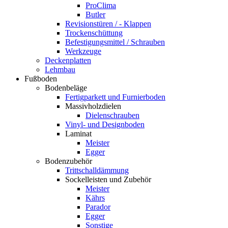
ProClima
Butler
Revisionstüren / - Klappen
Trockenschüttung
Befestigungsmittel / Schrauben
Werkzeuge
Deckenplatten
Lehmbau
Fußboden
Bodenbeläge
Fertigparkett und Furnierboden
Massivholzdielen
Dielenschrauben
Vinyl- und Designboden
Laminat
Meister
Egger
Bodenzubehör
Trittschalldämmung
Sockelleisten und Zubehör
Meister
Kährs
Parador
Egger
Sonstige