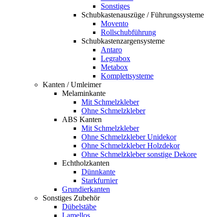
Sonstiges
Schubkastenauszüge / Führungssysteme
Movento
Rollschubführung
Schubkastenzargensysteme
Antaro
Legrabox
Metabox
Komplettsysteme
Kanten / Umleimer
Melaminkante
Mit Schmelzkleber
Ohne Schmelzkleber
ABS Kanten
Mit Schmelzkleber
Ohne Schmelzkleber Unidekor
Ohne Schmelzkleber Holzdekor
Ohne Schmelzkleber sonstige Dekore
Echtholzkanten
Dünnkante
Starkfurnier
Grundierkanten
Sonstiges Zubehör
Dübelstäbe
Lamellos