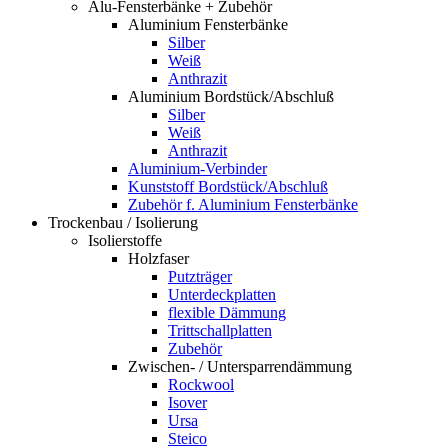
Alu-Fensterbänke + Zubehör
Aluminium Fensterbänke
Silber
Weiß
Anthrazit
Aluminium Bordstück/Abschluß
Silber
Weiß
Anthrazit
Aluminium-Verbinder
Kunststoff Bordstück/Abschluß
Zubehör f. Aluminium Fensterbänke
Trockenbau / Isolierung
Isolierstoffe
Holzfaser
Putzträger
Unterdeckplatten
flexible Dämmung
Trittschallplatten
Zubehör
Zwischen- / Untersparrendämmung
Rockwool
Isover
Ursa
Steico