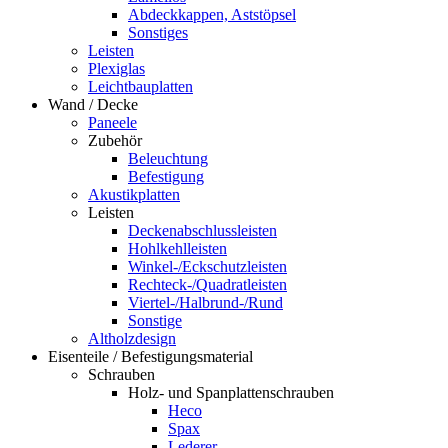
Abdeckkappen, Aststöpsel
Sonstiges
Leisten
Plexiglas
Leichtbauplatten
Wand / Decke
Paneele
Zubehör
Beleuchtung
Befestigung
Akustikplatten
Leisten
Deckenabschlussleisten
Hohlkehlleisten
Winkel-/Eckschutzleisten
Rechteck-/Quadratleisten
Viertel-/Halbrund-/Rund
Sonstige
Altholzdesign
Eisenteile / Befestigungsmaterial
Schrauben
Holz- und Spanplattenschrauben
Heco
Spax
Lederer