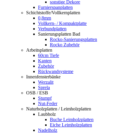
sonstige Dekore
Furnierspanplatten
Schichtstoffe/Vollkernplatten
0,8mm
Vollkern- / Kompaktplatte
Verbundplatten
Sanierungsplatten Bad
Rocko-Sanierungsplatten
Rocko Zubehör
Arbeitsplatten
60cm Tiefe
Kanten
Zubehör
Rückwandsysteme
Innenfensterbänke
Werzalit
Sprela
OSB / ESB
Stumpf
Nut-Feder
Naturholzplatten / Leimholzplatten
Laubholz
Buche Leimholzplatten
Eiche Leimholzplatten
Nadelholz