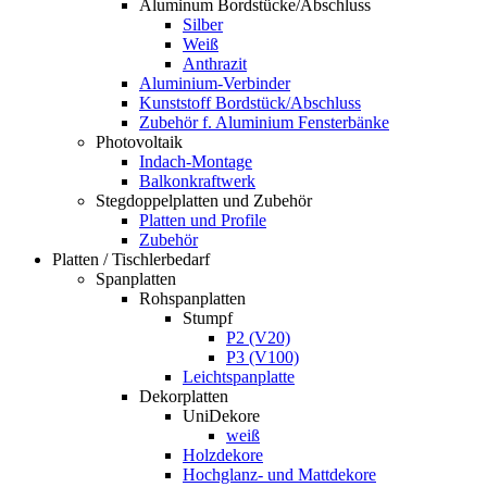
Aluminum Bordstücke/Abschluss
Silber
Weiß
Anthrazit
Aluminium-Verbinder
Kunststoff Bordstück/Abschluss
Zubehör f. Aluminium Fensterbänke
Photovoltaik
Indach-Montage
Balkonkraftwerk
Stegdoppelplatten und Zubehör
Platten und Profile
Zubehör
Platten / Tischlerbedarf
Spanplatten
Rohspanplatten
Stumpf
P2 (V20)
P3 (V100)
Leichtspanplatte
Dekorplatten
UniDekore
weiß
Holzdekore
Hochglanz- und Mattdekore