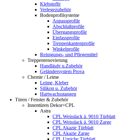
Klebstoffe
Verlegezubehör
Bodenprofilsysteme
Anpassprofile
Abschlußprofile
Übergangsprofile
Einfassprofile
Treppenkantenprofile
Winkelprofile
Reinigungs- und Pflegemittel
Treppenrenovierung
Handläufe u.Zubehör
Geländersystem Prova
Chemie / Leime
Leime, Kleber
Silikon u. Zubehör
Hartwachsstangen
Türen / Fenster & Zubehör
Innentüren Dekor+CPL
Astra
CPL Weisslack ä. 9010 Türblatt
CPL Weisslack ä. 9010 Zarge
CPL Akazie Türblatt
CPL Akazie Zarge
CPL Ureiche Türblatt