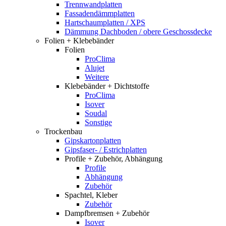
Trennwandplatten
Fassadendämmplatten
Hartschaumplatten / XPS
Dämmung Dachboden / obere Geschossdecke
Folien + Klebebänder
Folien
ProClima
Alujet
Weitere
Klebebänder + Dichtstoffe
ProClima
Isover
Soudal
Sonstige
Trockenbau
Gipskartonplatten
Gipsfaser- / Estrichplatten
Profile + Zubehör, Abhängung
Profile
Abhängung
Zubehör
Spachtel, Kleber
Zubehör
Dampfbremsen + Zubehör
Isover