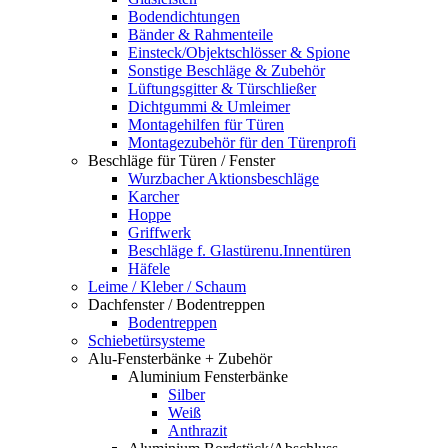
Bodendichtungen
Bänder & Rahmenteile
Einsteck/Objektschlösser & Spione
Sonstige Beschläge & Zubehör
Lüftungsgitter & Türschließer
Dichtgummi & Umleimer
Montagehilfen für Türen
Montagezubehör für den Türenprofi
Beschläge für Türen / Fenster
Wurzbacher Aktionsbeschläge
Karcher
Hoppe
Griffwerk
Beschläge f. Glastürenu.Innentüren
Häfele
Leime / Kleber / Schaum
Dachfenster / Bodentreppen
Bodentreppen
Schiebetürsysteme
Alu-Fensterbänke + Zubehör
Aluminium Fensterbänke
Silber
Weiß
Anthrazit