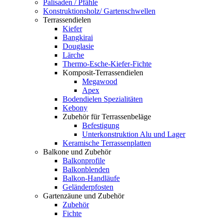
Palisaden / Pfähle
Konstruktionsholz/ Gartenschwellen
Terrassendielen
Kiefer
Bangkirai
Douglasie
Lärche
Thermo-Esche-Kiefer-Fichte
Komposit-Terrassendielen
Megawood
Apex
Bodendielen Spezialitäten
Kebony
Zubehör für Terrassenbeläge
Befestigung
Unterkonstruktion Alu und Lager
Keramische Terrassenplatten
Balkone und Zubehör
Balkonprofile
Balkonblenden
Balkon-Handläufe
Geländerpfosten
Gartenzäune und Zubehör
Zubehör
Fichte