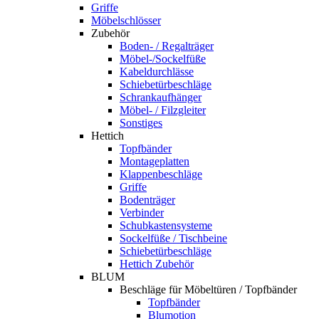
Griffe
Möbelschlösser
Zubehör
Boden- / Regalträger
Möbel-/Sockelfüße
Kabeldurchlässe
Schiebetürbeschläge
Schrankaufhänger
Möbel- / Filzgleiter
Sonstiges
Hettich
Topfbänder
Montageplatten
Klappenbeschläge
Griffe
Bodenträger
Verbinder
Schubkastensysteme
Sockelfüße / Tischbeine
Schiebetürbeschläge
Hettich Zubehör
BLUM
Beschläge für Möbeltüren / Topfbänder
Topfbänder
Blumotion