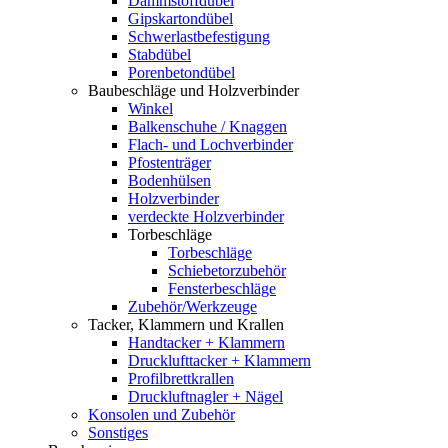
Dämmstoffdübel
Gipskartondübel
Schwerlastbefestigung
Stabdübel
Porenbetondübel
Baubeschläge und Holzverbinder
Winkel
Balkenschuhe / Knaggen
Flach- und Lochverbinder
Pfostenträger
Bodenhülsen
Holzverbinder
verdeckte Holzverbinder
Torbeschläge
Torbeschläge
Schiebetorzubehör
Fensterbeschläge
Zubehör/Werkzeuge
Tacker, Klammern und Krallen
Handtacker + Klammern
Drucklufttacker + Klammern
Profilbrettkrallen
Druckluftnagler + Nägel
Konsolen und Zubehör
Sonstiges