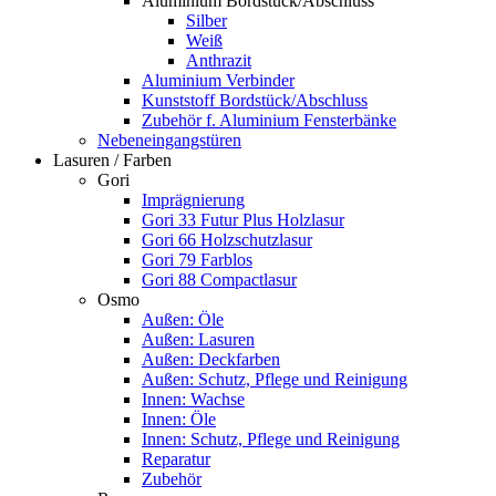
Aluminium Bordstück/Abschluss
Silber
Weiß
Anthrazit
Aluminium Verbinder
Kunststoff Bordstück/Abschluss
Zubehör f. Aluminium Fensterbänke
Nebeneingangstüren
Lasuren / Farben
Gori
Imprägnierung
Gori 33 Futur Plus Holzlasur
Gori 66 Holzschutzlasur
Gori 79 Farblos
Gori 88 Compactlasur
Osmo
Außen: Öle
Außen: Lasuren
Außen: Deckfarben
Außen: Schutz, Pflege und Reinigung
Innen: Wachse
Innen: Öle
Innen: Schutz, Pflege und Reinigung
Reparatur
Zubehör