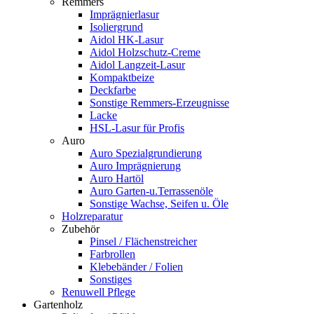
Remmers
Imprägnierlasur
Isoliergrund
Aidol HK-Lasur
Aidol Holzschutz-Creme
Aidol Langzeit-Lasur
Kompaktbeize
Deckfarbe
Sonstige Remmers-Erzeugnisse
Lacke
HSL-Lasur für Profis
Auro
Auro Spezialgrundierung
Auro Imprägnierung
Auro Hartöl
Auro Garten-u.Terrassenöle
Sonstige Wachse, Seifen u. Öle
Holzreparatur
Zubehör
Pinsel / Flächenstreicher
Farbrollen
Klebebänder / Folien
Sonstiges
Renuwell Pflege
Gartenholz