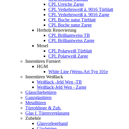
CPL Ureiche Zarge
CPL Verkehrsweiß ä. 9016 Türblatt
CPL Verkehrsweiß ä. 9016 Zarge
CPL Buche natur Türblatt
CPL Buche natur Zarge
Herholz Renovierung
CPL Brilliantweiss TB
CPL Brilliantweiss Zarge
Mosel
CPL Polarweiß Türblatt
CPL Polarweiß Zarge
Innentüren Furniert
HGM
White Line (Weiss-Art Typ 101e
Innentüren Weißlack
Weißlack -Jeld Wen -TB
Weißlack-Jeld Wen - Zarge
Glasschiebetüren
Ganzglastüren
Metalltüren
Türrohlinge & Zub.
Glas f. Türenverglasung
Zubehör
Glasvorlegeband
Glasleisten