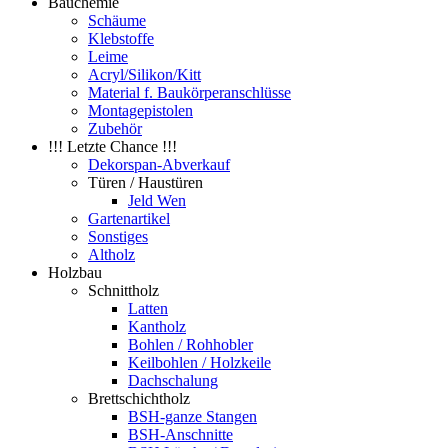
Bauchemie
Schäume
Klebstoffe
Leime
Acryl/Silikon/Kitt
Material f. Baukörperanschlüsse
Montagepistolen
Zubehör
!!! Letzte Chance !!!
Dekorspan-Abverkauf
Türen / Haustüren
Jeld Wen
Gartenartikel
Sonstiges
Altholz
Holzbau
Schnittholz
Latten
Kantholz
Bohlen / Rohhobler
Keilbohlen / Holzkeile
Dachschalung
Brettschichtholz
BSH-ganze Stangen
BSH-Anschnitte