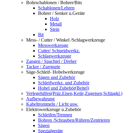
Bohrschablonen / Bohrer/Bits
Schablonen/Lehren
Bohrer / Senker u.Geräte
Holz
Metall
Stein
Bit
Mess- / Cutter / Winkel /Schlagwerkzeuge
Messwerkzeuge
Cutter/ Schneidwerkz.
Schlagwerkzeuge
Zangen / Spachtel / Dreher
Tacker / Zurrgurte
Säge-Schleif- Hobelwerkzeuge
Sägen und Zubehör
Schleifwerkz. und Zubehör
Hobel und Zubehör(Beitel)
Verlegehilfen(Präz.Eisen,Keile,Zugeisen,Schlagkl.)
Aufbewahrung
Kabeltrommeln / Licht usw.
Elektrowerkzeuge u.Zubehör
Schleifen/Trennen
Bohren /Schrauben/Rühren/Zentrieren
Sägen
Spezialgeräte