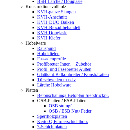
BSH Lärche / Douglasie
Konstruktionsvollholz
KVH-ganze Stangen
KVH-Anschnitt
KVH-DUO-Balken
KVH-Biozid-behandelt
KVH Douglasie
KVH Kiefer
Hobelware
Rauspund
Hobeldielen
Fassadenprofile
Profilbretter Innen + Zubehör
Profil- und Fasebretter Außen
Glattkant-Balkonbretter / Konstr.Latten
Türschwellen massiv
Lärche Hobelware
Platten
Betonschalungs-Betoplan-Siebdruckpl.
OSB-Platten / ESB-Platten
OSB stumpf
OSB / ESB Nut+Feder
Sperrholzplatten
Kerto-Q Furnierschichtholz
3-Schichtplatten