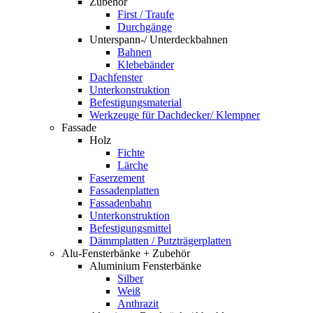
Zubehör
First / Traufe
Durchgänge
Unterspann-/ Unterdeckbahnen
Bahnen
Klebebänder
Dachfenster
Unterkonstruktion
Befestigungsmaterial
Werkzeuge für Dachdecker/ Klempner
Fassade
Holz
Fichte
Lärche
Faserzement
Fassadenplatten
Fassadenbahn
Unterkonstruktion
Befestigungsmittel
Dämmplatten / Putzträgerplatten
Alu-Fensterbänke + Zubehör
Aluminium Fensterbänke
Silber
Weiß
Anthrazit