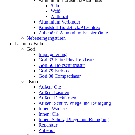
Aluminium Bordstück/Abschluss
Silber
Weiß
Anthrazit
Aluminium Verbinder
Kunststoff Bordstück/Abschluss
Zubehör f. Aluminium Fensterbänke
Nebeneingangstüren
Lasuren / Farben
Gori
Imprägnierung
Gori 33 Futur Plus Holzlasur
Gori 66 Holzschutzlasur
Gori 79 Farblos
Gori 88 Compactlasur
Osmo
Außen: Öle
Außen: Lasuren
Außen: Deckfarben
Außen: Schutz, Pflege und Reinigung
Innen: Wachse
Innen: Öle
Innen: Schutz, Pflege und Reinigung
Reparatur
Zubehör