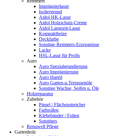
Remmers
Imprägnierlasur
Isoliergrund
Aidol HK-Lasur
Aidol Holzschutz-Creme
Aidol Langzeit-Lasur
Kompaktbeize
Deckfarbe
Sonstige Remmers-Erzeugnisse
Lacke
HSL-Lasur für Profis
Auro
Auro Spezialgrundierung
Auro Imprägnierung
Auro Hartöl
Auro Garten-u.Terrassenöle
Sonstige Wachse, Seifen u. Öle
Holzreparatur
Zubehör
Pinsel / Flächenstreicher
Farbrollen
Klebebänder / Folien
Sonstiges
Renuwell Pflege
Gartenholz