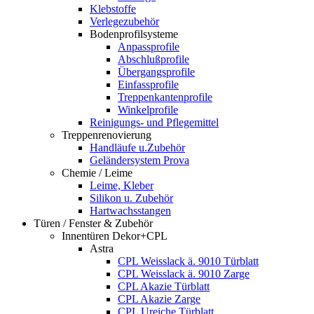
Klebstoffe
Verlegezubehör
Bodenprofilsysteme
Anpassprofile
Abschlußprofile
Übergangsprofile
Einfassprofile
Treppenkantenprofile
Winkelprofile
Reinigungs- und Pflegemittel
Treppenrenovierung
Handläufe u.Zubehör
Geländersystem Prova
Chemie / Leime
Leime, Kleber
Silikon u. Zubehör
Hartwachsstangen
Türen / Fenster & Zubehör
Innentüren Dekor+CPL
Astra
CPL Weisslack ä. 9010 Türblatt
CPL Weisslack ä. 9010 Zarge
CPL Akazie Türblatt
CPL Akazie Zarge
CPL Ureiche Türblatt