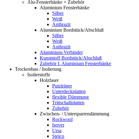
Alu-Fensterbänke + Zubehör
Aluminium Fensterbänke
Silber
Weiß
Anthrazit
Aluminium Bordstück/Abschluß
Silber
Weiß
Anthrazit
Aluminium-Verbinder
Kunststoff Bordstück/Abschluß
Zubehör f. Aluminium Fensterbänke
Trockenbau / Isolierung
Isolierstoffe
Holzfaser
Putzträger
Unterdeckplatten
flexible Dämmung
Trittschallplatten
Zubehör
Zwischen- / Untersparrendämmung
Rockwool
Isover
Ursa
Steico