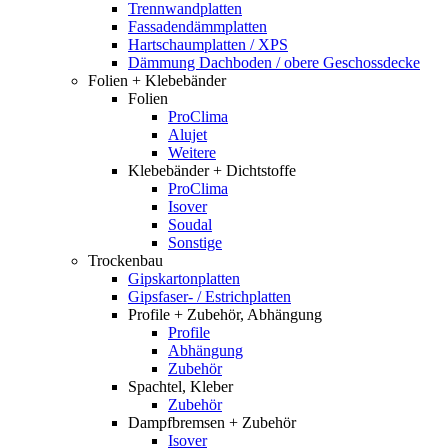
Trennwandplatten
Fassadendämmplatten
Hartschaumplatten / XPS
Dämmung Dachboden / obere Geschossdecke
Folien + Klebebänder
Folien
ProClima
Alujet
Weitere
Klebebänder + Dichtstoffe
ProClima
Isover
Soudal
Sonstige
Trockenbau
Gipskartonplatten
Gipsfaser- / Estrichplatten
Profile + Zubehör, Abhängung
Profile
Abhängung
Zubehör
Spachtel, Kleber
Zubehör
Dampfbremsen + Zubehör
Isover