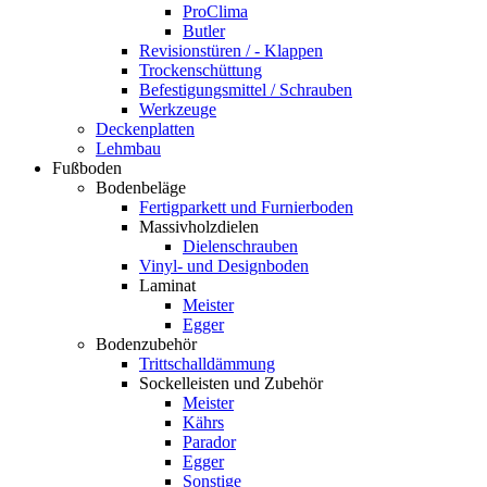
ProClima
Butler
Revisionstüren / - Klappen
Trockenschüttung
Befestigungsmittel / Schrauben
Werkzeuge
Deckenplatten
Lehmbau
Fußboden
Bodenbeläge
Fertigparkett und Furnierboden
Massivholzdielen
Dielenschrauben
Vinyl- und Designboden
Laminat
Meister
Egger
Bodenzubehör
Trittschalldämmung
Sockelleisten und Zubehör
Meister
Kährs
Parador
Egger
Sonstige