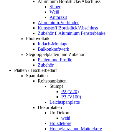
Aluminum Bordstücke/Abschluss
Silber
Weiß
Anthrazit
Aluminium-Verbinder
Kunststoff Bordstück/Abschluss
Zubehör f. Aluminium Fensterbänke
Photovoltaik
Indach-Montage
Balkonkraftwerk
Stegdoppelplatten und Zubehör
Platten und Profile
Zubehör
Platten / Tischlerbedarf
Spanplatten
Rohspanplatten
Stumpf
P2 (V20)
P3 (V100)
Leichtspanplatte
Dekorplatten
UniDekore
weiß
Holzdekore
Hochglanz- und Mattdekore