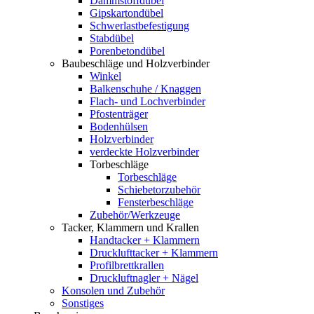
Dämmstoffdübel
Gipskartondübel
Schwerlastbefestigung
Stabdübel
Porenbetondübel
Baubeschläge und Holzverbinder
Winkel
Balkenschuhe / Knaggen
Flach- und Lochverbinder
Pfostenträger
Bodenhülsen
Holzverbinder
verdeckte Holzverbinder
Torbeschläge
Torbeschläge
Schiebetorzubehör
Fensterbeschläge
Zubehör/Werkzeuge
Tacker, Klammern und Krallen
Handtacker + Klammern
Drucklufttacker + Klammern
Profilbrettkrallen
Druckluftnagler + Nägel
Konsolen und Zubehör
Sonstiges