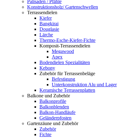
Palisaden / Pfähle
Konstruktionsholz/ Gartenschwellen
Terrassendielen
Kiefer
Bangkirai
Douglasie
Lärche
Thermo-Esche-Kiefer-Fichte
Komposit-Terrassendielen
Megawood
Apex
Bodendielen Spezialitäten
Kebony
Zubehör für Terrassenbeläge
Befestigung
Unterkonstruktion Alu und Lager
Keramische Terrassenplatten
Balkone und Zubehör
Balkonprofile
Balkonblenden
Balkon-Handläufe
Geländerpfosten
Gartenzäune und Zubehör
Zubehör
Fichte