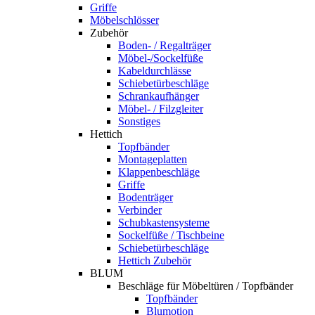
Griffe
Möbelschlösser
Zubehör
Boden- / Regalträger
Möbel-/Sockelfüße
Kabeldurchlässe
Schiebetürbeschläge
Schrankaufhänger
Möbel- / Filzgleiter
Sonstiges
Hettich
Topfbänder
Montageplatten
Klappenbeschläge
Griffe
Bodenträger
Verbinder
Schubkastensysteme
Sockelfüße / Tischbeine
Schiebetürbeschläge
Hettich Zubehör
BLUM
Beschläge für Möbeltüren / Topfbänder
Topfbänder
Blumotion