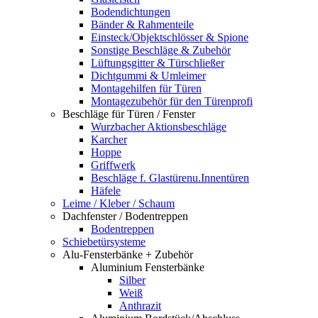
Bodendichtungen
Bänder & Rahmenteile
Einsteck/Objektschlösser & Spione
Sonstige Beschläge & Zubehör
Lüftungsgitter & Türschließer
Dichtgummi & Umleimer
Montagehilfen für Türen
Montagezubehör für den Türenprofi
Beschläge für Türen / Fenster
Wurzbacher Aktionsbeschläge
Karcher
Hoppe
Griffwerk
Beschläge f. Glastürenu.Innentüren
Häfele
Leime / Kleber / Schaum
Dachfenster / Bodentreppen
Bodentreppen
Schiebetürsysteme
Alu-Fensterbänke + Zubehör
Aluminium Fensterbänke
Silber
Weiß
Anthrazit