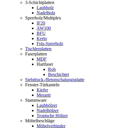
3-Schichtplatten
Laubholz
Nadelholz
Sperrholz/Multiplex
IF20
AW100
BFU
Kerto
Fräs-Sperrholz
Tischlerplatten
Faserplatten
MDF
Hartfaser
Roh
Beschichtet
Siebdruck-/Betonschalungsplatte
Fenster-Türkanteln
Kiefer
Meranti
Stammware
Laubhölzer
Nadelhölzer
Tropische Hölzer
Möbelbeschläge
Möbelverbinder