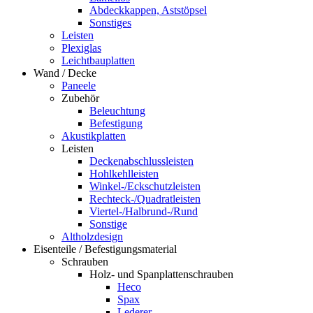
Abdeckkappen, Aststöpsel
Sonstiges
Leisten
Plexiglas
Leichtbauplatten
Wand / Decke
Paneele
Zubehör
Beleuchtung
Befestigung
Akustikplatten
Leisten
Deckenabschlussleisten
Hohlkehlleisten
Winkel-/Eckschutzleisten
Rechteck-/Quadratleisten
Viertel-/Halbrund-/Rund
Sonstige
Altholzdesign
Eisenteile / Befestigungsmaterial
Schrauben
Holz- und Spanplattenschrauben
Heco
Spax
Lederer