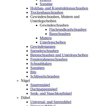
Sonstige
Holzbau- und Konstruktionsschrauben
Trockenbauschrauben
Gewindeschrauben, Muttern und
Unterlegscheiben
Gewindeschrauben
Flachrundkopfschrauben
Bauschrauben
Muttern
Unterlegscheiben
Gewindestangen
Spenglerschrauben
Betonschrauben und Unterlegscheiben
Fensterrahmenschrauben
Schraubhaken
Sonstiges
Bits
Schlüsselschrauben
Nägel
Sparrennägel
Dachpappennägel
Senk- und Stauchkopfnägel
Dübel
Universal- und Spreizdübel