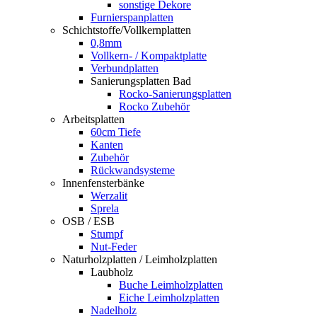
sonstige Dekore
Furnierspanplatten
Schichtstoffe/Vollkernplatten
0,8mm
Vollkern- / Kompaktplatte
Verbundplatten
Sanierungsplatten Bad
Rocko-Sanierungsplatten
Rocko Zubehör
Arbeitsplatten
60cm Tiefe
Kanten
Zubehör
Rückwandsysteme
Innenfensterbänke
Werzalit
Sprela
OSB / ESB
Stumpf
Nut-Feder
Naturholzplatten / Leimholzplatten
Laubholz
Buche Leimholzplatten
Eiche Leimholzplatten
Nadelholz