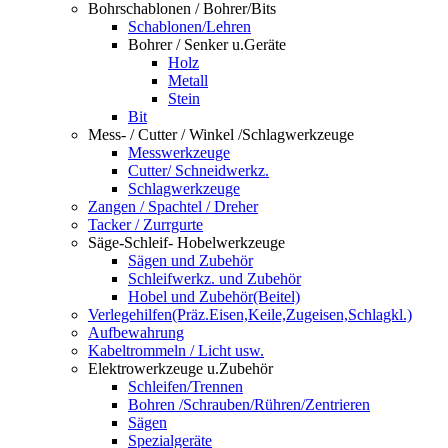
Bohrschablonen / Bohrer/Bits
Schablonen/Lehren
Bohrer / Senker u.Geräte
Holz
Metall
Stein
Bit
Mess- / Cutter / Winkel /Schlagwerkzeuge
Messwerkzeuge
Cutter/ Schneidwerkz.
Schlagwerkzeuge
Zangen / Spachtel / Dreher
Tacker / Zurrgurte
Säge-Schleif- Hobelwerkzeuge
Sägen und Zubehör
Schleifwerkz. und Zubehör
Hobel und Zubehör(Beitel)
Verlegehilfen(Präz.Eisen,Keile,Zugeisen,Schlagkl.)
Aufbewahrung
Kabeltrommeln / Licht usw.
Elektrowerkzeuge u.Zubehör
Schleifen/Trennen
Bohren /Schrauben/Rühren/Zentrieren
Sägen
Spezialgeräte