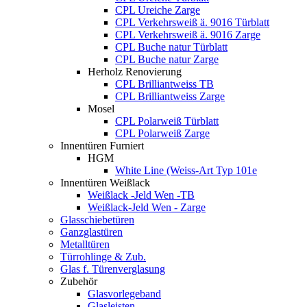
CPL Ureiche Zarge
CPL Verkehrsweiß ä. 9016 Türblatt
CPL Verkehrsweiß ä. 9016 Zarge
CPL Buche natur Türblatt
CPL Buche natur Zarge
Herholz Renovierung
CPL Brilliantweiss TB
CPL Brilliantweiss Zarge
Mosel
CPL Polarweiß Türblatt
CPL Polarweiß Zarge
Innentüren Furniert
HGM
White Line (Weiss-Art Typ 101e
Innentüren Weißlack
Weißlack -Jeld Wen -TB
Weißlack-Jeld Wen - Zarge
Glasschiebetüren
Ganzglastüren
Metalltüren
Türrohlinge & Zub.
Glas f. Türenverglasung
Zubehör
Glasvorlegeband
Glasleisten