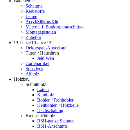
Bauchemie
Schäume
Klebstoffe
Leime
Acryl/Silikon/Kitt
Material f. Baukörperanschlüsse
Montagepistolen
Zubehör
!!! Letzte Chance !!!
Dekorspan-Abverkauf
Türen / Haustüren
Jeld Wen
Gartenartikel
Sonstiges
Altholz
Holzbau
Schnittholz
Latten
Kantholz
Bohlen / Rohhobler
Keilbohlen / Holzkeile
Dachschalung
Brettschichtholz
BSH-ganze Stangen
BSH-Anschnitte