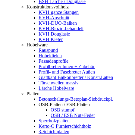
BSH Lärche / Douglasie
Konstruktionsvollholz
KVH-ganze Stangen
KVH-Anschnitt
KVH-DUO-Balken
KVH-Biozid-behandelt
KVH Douglasie
KVH Kiefer
Hobelware
Rauspund
Hobeldielen
Fassadenprofile
Profilbretter Innen + Zubehör
Profil- und Fasebretter Außen
Glattkant-Balkonbretter / Konstr.Latten
Türschwellen massiv
Lärche Hobelware
Platten
Betonschalungs-Betoplan-Siebdruckpl.
OSB-Platten / ESB-Platten
OSB stumpf
OSB / ESB Nut+Feder
Sperrholzplatten
Kerto-Q Furnierschichtholz
3-Schichtplatten