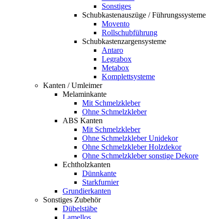
Sonstiges
Schubkastenauszüge / Führungssysteme
Movento
Rollschubführung
Schubkastenzargensysteme
Antaro
Legrabox
Metabox
Komplettsysteme
Kanten / Umleimer
Melaminkante
Mit Schmelzkleber
Ohne Schmelzkleber
ABS Kanten
Mit Schmelzkleber
Ohne Schmelzkleber Unidekor
Ohne Schmelzkleber Holzdekor
Ohne Schmelzkleber sonstige Dekore
Echtholzkanten
Dünnkante
Starkfurnier
Grundierkanten
Sonstiges Zubehör
Dübelstäbe
Lamellos