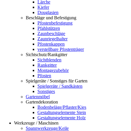
Lärche
Kiefer
Douglasien
Beschläge und Befestigung
Pfostenbefestigung
Pfahlstützen
Zaunbeschläge
Zaunriegelhalter
Pfostenkappen
verstellbare Pfostenträger
Sichtschutz/Rankgitter
Sichtblenden
Rankgitter
Montagezubehör
Pfosten
Spielgeräte / Sonstiges für Garten
Spielgeräte / Sandkästen
Sonstiges
Gartenmöbel
Gartendekoration
Bodenbeläge/Pflaster/Kies
Gestaltungselemente Stein
Gestaltungselemente Holz
Werkzeuge / Maschinen
Spannwerkzeuge/Keile