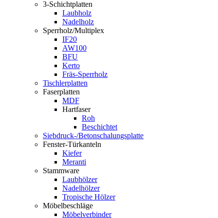
3-Schichtplatten
Laubholz
Nadelholz
Sperrholz/Multiplex
IF20
AW100
BFU
Kerto
Fräs-Sperrholz
Tischlerplatten
Faserplatten
MDF
Hartfaser
Roh
Beschichtet
Siebdruck-/Betonschalungsplatte
Fenster-Türkanteln
Kiefer
Meranti
Stammware
Laubhölzer
Nadelhölzer
Tropische Hölzer
Möbelbeschläge
Möbelverbinder