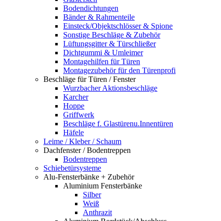
Bodendichtungen
Bänder & Rahmenteile
Einsteck/Objektschlösser & Spione
Sonstige Beschläge & Zubehör
Lüftungsgitter & Türschließer
Dichtgummi & Umleimer
Montagehilfen für Türen
Montagezubehör für den Türenprofi
Beschläge für Türen / Fenster
Wurzbacher Aktionsbeschläge
Karcher
Hoppe
Griffwerk
Beschläge f. Glastürenu.Innentüren
Häfele
Leime / Kleber / Schaum
Dachfenster / Bodentreppen
Bodentreppen
Schiebetürsysteme
Alu-Fensterbänke + Zubehör
Aluminium Fensterbänke
Silber
Weiß
Anthrazit