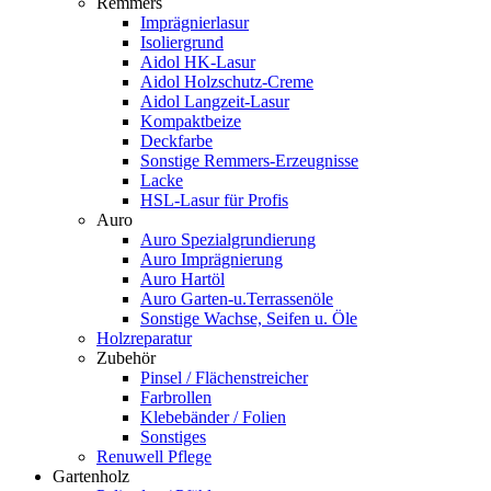
Remmers
Imprägnierlasur
Isoliergrund
Aidol HK-Lasur
Aidol Holzschutz-Creme
Aidol Langzeit-Lasur
Kompaktbeize
Deckfarbe
Sonstige Remmers-Erzeugnisse
Lacke
HSL-Lasur für Profis
Auro
Auro Spezialgrundierung
Auro Imprägnierung
Auro Hartöl
Auro Garten-u.Terrassenöle
Sonstige Wachse, Seifen u. Öle
Holzreparatur
Zubehör
Pinsel / Flächenstreicher
Farbrollen
Klebebänder / Folien
Sonstiges
Renuwell Pflege
Gartenholz