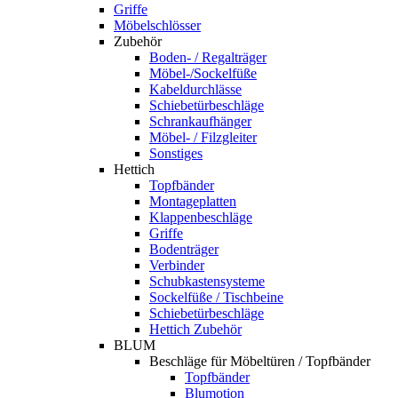
Griffe
Möbelschlösser
Zubehör
Boden- / Regalträger
Möbel-/Sockelfüße
Kabeldurchlässe
Schiebetürbeschläge
Schrankaufhänger
Möbel- / Filzgleiter
Sonstiges
Hettich
Topfbänder
Montageplatten
Klappenbeschläge
Griffe
Bodenträger
Verbinder
Schubkastensysteme
Sockelfüße / Tischbeine
Schiebetürbeschläge
Hettich Zubehör
BLUM
Beschläge für Möbeltüren / Topfbänder
Topfbänder
Blumotion