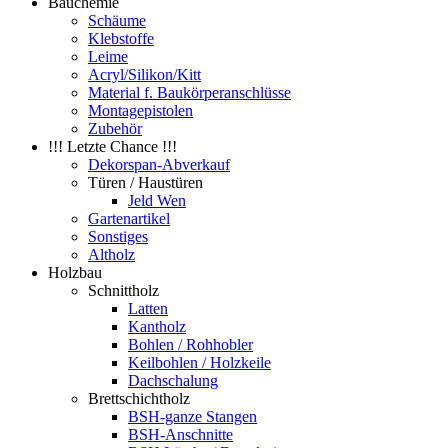
Bauchemie
Schäume
Klebstoffe
Leime
Acryl/Silikon/Kitt
Material f. Baukörperanschlüsse
Montagepistolen
Zubehör
!!! Letzte Chance !!!
Dekorspan-Abverkauf
Türen / Haustüren
Jeld Wen
Gartenartikel
Sonstiges
Altholz
Holzbau
Schnittholz
Latten
Kantholz
Bohlen / Rohhobler
Keilbohlen / Holzkeile
Dachschalung
Brettschichtholz
BSH-ganze Stangen
BSH-Anschnitte