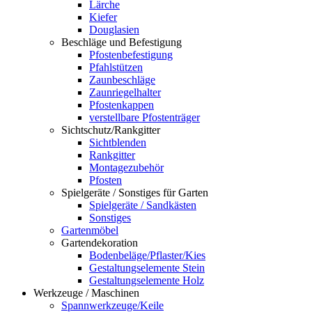
Lärche
Kiefer
Douglasien
Beschläge und Befestigung
Pfostenbefestigung
Pfahlstützen
Zaunbeschläge
Zaunriegelhalter
Pfostenkappen
verstellbare Pfostenträger
Sichtschutz/Rankgitter
Sichtblenden
Rankgitter
Montagezubehör
Pfosten
Spielgeräte / Sonstiges für Garten
Spielgeräte / Sandkästen
Sonstiges
Gartenmöbel
Gartendekoration
Bodenbeläge/Pflaster/Kies
Gestaltungselemente Stein
Gestaltungselemente Holz
Werkzeuge / Maschinen
Spannwerkzeuge/Keile