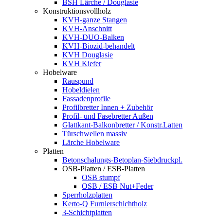
BSH Lärche / Douglasie
Konstruktionsvollholz
KVH-ganze Stangen
KVH-Anschnitt
KVH-DUO-Balken
KVH-Biozid-behandelt
KVH Douglasie
KVH Kiefer
Hobelware
Rauspund
Hobeldielen
Fassadenprofile
Profilbretter Innen + Zubehör
Profil- und Fasebretter Außen
Glattkant-Balkonbretter / Konstr.Latten
Türschwellen massiv
Lärche Hobelware
Platten
Betonschalungs-Betoplan-Siebdruckpl.
OSB-Platten / ESB-Platten
OSB stumpf
OSB / ESB Nut+Feder
Sperrholzplatten
Kerto-Q Furnierschichtholz
3-Schichtplatten