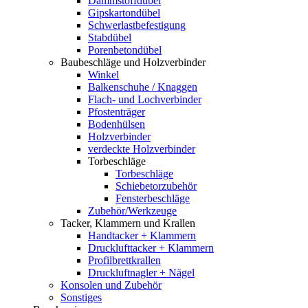
Dämmstoffdübel
Gipskartondübel
Schwerlastbefestigung
Stabdübel
Porenbetondübel
Baubeschläge und Holzverbinder
Winkel
Balkenschuhe / Knaggen
Flach- und Lochverbinder
Pfostenträger
Bodenhülsen
Holzverbinder
verdeckte Holzverbinder
Torbeschläge
Torbeschläge
Schiebetorzubehör
Fensterbeschläge
Zubehör/Werkzeuge
Tacker, Klammern und Krallen
Handtacker + Klammern
Drucklufttacker + Klammern
Profilbrettkrallen
Druckluftnagler + Nägel
Konsolen und Zubehör
Sonstiges