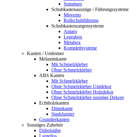
Sonstiges
Schubkastenauszüge / Führungssysteme
Movento
Rollschubführung
Schubkastenzargensysteme
Antaro
Legrabox
Metabox
Komplettsysteme
Kanten / Umleimer
Melaminkante
Mit Schmelzkleber
Ohne Schmelzkleber
ABS Kanten
Mit Schmelzkleber
Ohne Schmelzkleber Unidekor
Ohne Schmelzkleber Holzdekor
Ohne Schmelzkleber sonstige Dekore
Echtholzkanten
Dünnkante
Starkfurnier
Grundierkanten
Sonstiges Zubehör
Dübelstäbe
Lamellos