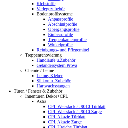
Klebstoffe
Verlegezubehör
Bodenprofilsysteme
Anpassprofile
Abschlußprofile
Übergangsprofile
Einfassprofile
Treppenkantenprofile
Winkelprofile
Reinigungs- und Pflegemittel
Treppenrenovierung
Handläufe u.Zubehör
Geländersystem Prova
Chemie / Leime
Leime, Kleber
Silikon u. Zubehör
Hartwachsstangen
Türen / Fenster & Zubehör
Innentüren Dekor+CPL
Astra
CPL Weisslack ä. 9010 Türblatt
CPL Weisslack ä. 9010 Zarge
CPL Akazie Türblatt
CPL Akazie Zarge
CPL Ureiche Türblatt