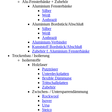
Alu-Fensterbänke + Zubehör
Aluminium Fensterbänke
Silber
Weiß
Anthrazit
Aluminium Bordstück/Abschluß
Silber
Weiß
Anthrazit
Aluminium-Verbinder
Kunststoff Bordstück/Abschluß
Zubehör f. Aluminium Fensterbänke
Trockenbau / Isolierung
Isolierstoffe
Holzfaser
Putzträger
Unterdeckplatten
flexible Dämmung
Trittschallplatten
Zubehör
Zwischen- / Untersparrendämmung
Rockwool
Isover
Ursa
Steico