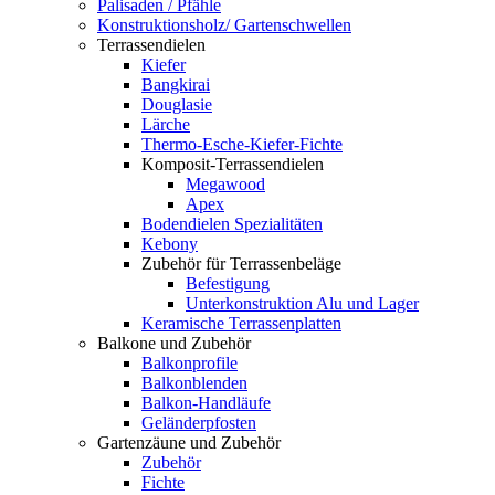
Palisaden / Pfähle
Konstruktionsholz/ Gartenschwellen
Terrassendielen
Kiefer
Bangkirai
Douglasie
Lärche
Thermo-Esche-Kiefer-Fichte
Komposit-Terrassendielen
Megawood
Apex
Bodendielen Spezialitäten
Kebony
Zubehör für Terrassenbeläge
Befestigung
Unterkonstruktion Alu und Lager
Keramische Terrassenplatten
Balkone und Zubehör
Balkonprofile
Balkonblenden
Balkon-Handläufe
Geländerpfosten
Gartenzäune und Zubehör
Zubehör
Fichte