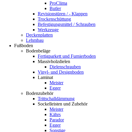
ProClima
Butler
Revisionstüren / - Klappen
Trockenschüttung
Befestigungsmittel / Schrauben
Werkzeuge
Deckenplatten
Lehmbau
Fußboden
Bodenbeläge
Fertigparkett und Furnierboden
Massivholzdielen
Dielenschrauben
Vinyl- und Designboden
Laminat
Meister
Egger
Bodenzubehör
Trittschalldämmung
Sockelleisten und Zubehör
Meister
Kährs
Parador
Egger
Sonstige