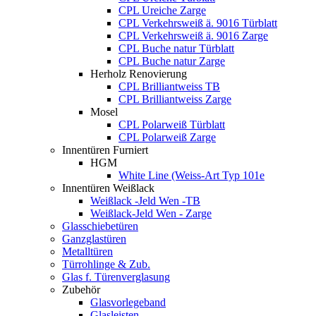
CPL Ureiche Zarge
CPL Verkehrsweiß ä. 9016 Türblatt
CPL Verkehrsweiß ä. 9016 Zarge
CPL Buche natur Türblatt
CPL Buche natur Zarge
Herholz Renovierung
CPL Brilliantweiss TB
CPL Brilliantweiss Zarge
Mosel
CPL Polarweiß Türblatt
CPL Polarweiß Zarge
Innentüren Furniert
HGM
White Line (Weiss-Art Typ 101e
Innentüren Weißlack
Weißlack -Jeld Wen -TB
Weißlack-Jeld Wen - Zarge
Glasschiebetüren
Ganzglastüren
Metalltüren
Türrohlinge & Zub.
Glas f. Türenverglasung
Zubehör
Glasvorlegeband
Glasleisten