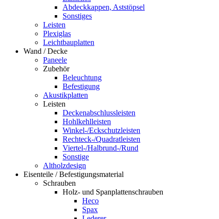
Abdeckkappen, Aststöpsel
Sonstiges
Leisten
Plexiglas
Leichtbauplatten
Wand / Decke
Paneele
Zubehör
Beleuchtung
Befestigung
Akustikplatten
Leisten
Deckenabschlussleisten
Hohlkehlleisten
Winkel-/Eckschutzleisten
Rechteck-/Quadratleisten
Viertel-/Halbrund-/Rund
Sonstige
Altholzdesign
Eisenteile / Befestigungsmaterial
Schrauben
Holz- und Spanplattenschrauben
Heco
Spax
Lederer