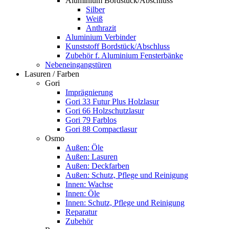
Aluminium Bordstück/Abschluss
Silber
Weiß
Anthrazit
Aluminium Verbinder
Kunststoff Bordstück/Abschluss
Zubehör f. Aluminium Fensterbänke
Nebeneingangstüren
Lasuren / Farben
Gori
Imprägnierung
Gori 33 Futur Plus Holzlasur
Gori 66 Holzschutzlasur
Gori 79 Farblos
Gori 88 Compactlasur
Osmo
Außen: Öle
Außen: Lasuren
Außen: Deckfarben
Außen: Schutz, Pflege und Reinigung
Innen: Wachse
Innen: Öle
Innen: Schutz, Pflege und Reinigung
Reparatur
Zubehör