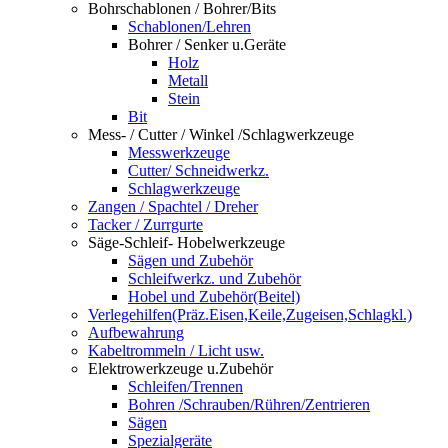
Bohrschablonen / Bohrer/Bits
Schablonen/Lehren
Bohrer / Senker u.Geräte
Holz
Metall
Stein
Bit
Mess- / Cutter / Winkel /Schlagwerkzeuge
Messwerkzeuge
Cutter/ Schneidwerkz.
Schlagwerkzeuge
Zangen / Spachtel / Dreher
Tacker / Zurrgurte
Säge-Schleif- Hobelwerkzeuge
Sägen und Zubehör
Schleifwerkz. und Zubehör
Hobel und Zubehör(Beitel)
Verlegehilfen(Präz.Eisen,Keile,Zugeisen,Schlagkl.)
Aufbewahrung
Kabeltrommeln / Licht usw.
Elektrowerkzeuge u.Zubehör
Schleifen/Trennen
Bohren /Schrauben/Rühren/Zentrieren
Sägen
Spezialgeräte