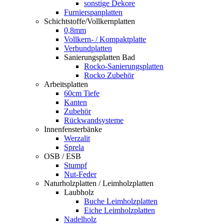
sonstige Dekore
Furnierspanplatten
Schichtstoffe/Vollkernplatten
0,8mm
Vollkern- / Kompaktplatte
Verbundplatten
Sanierungsplatten Bad
Rocko-Sanierungsplatten
Rocko Zubehör
Arbeitsplatten
60cm Tiefe
Kanten
Zubehör
Rückwandsysteme
Innenfensterbänke
Werzalit
Sprela
OSB / ESB
Stumpf
Nut-Feder
Naturholzplatten / Leimholzplatten
Laubholz
Buche Leimholzplatten
Eiche Leimholzplatten
Nadelholz