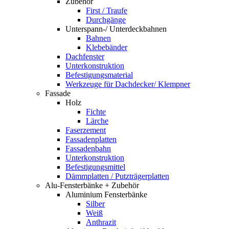
Zubehör
First / Traufe
Durchgänge
Unterspann-/ Unterdeckbahnen
Bahnen
Klebebänder
Dachfenster
Unterkonstruktion
Befestigungsmaterial
Werkzeuge für Dachdecker/ Klempner
Fassade
Holz
Fichte
Lärche
Faserzement
Fassadenplatten
Fassadenbahn
Unterkonstruktion
Befestigungsmittel
Dämmplatten / Putzträgerplatten
Alu-Fensterbänke + Zubehör
Aluminium Fensterbänke
Silber
Weiß
Anthrazit