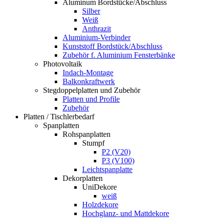
Aluminum Bordstücke/Abschluss
Silber
Weiß
Anthrazit
Aluminium-Verbinder
Kunststoff Bordstück/Abschluss
Zubehör f. Aluminium Fensterbänke
Photovoltaik
Indach-Montage
Balkonkraftwerk
Stegdoppelplatten und Zubehör
Platten und Profile
Zubehör
Platten / Tischlerbedarf
Spanplatten
Rohspanplatten
Stumpf
P2 (V20)
P3 (V100)
Leichtspanplatte
Dekorplatten
UniDekore
weiß
Holzdekore
Hochglanz- und Mattdekore