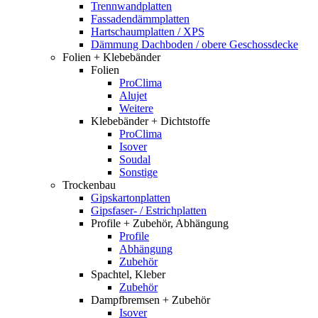
Trennwandplatten
Fassadendämmplatten
Hartschaumplatten / XPS
Dämmung Dachboden / obere Geschossdecke
Folien + Klebebänder
Folien
ProClima
Alujet
Weitere
Klebebänder + Dichtstoffe
ProClima
Isover
Soudal
Sonstige
Trockenbau
Gipskartonplatten
Gipsfaser- / Estrichplatten
Profile + Zubehör, Abhängung
Profile
Abhängung
Zubehör
Spachtel, Kleber
Zubehör
Dampfbremsen + Zubehör
Isover