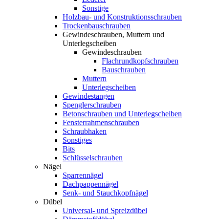
Sonstige
Holzbau- und Konstruktionsschrauben
Trockenbauschrauben
Gewindeschrauben, Muttern und
Unterlegscheiben
Gewindeschrauben
Flachrundkopfschrauben
Bauschrauben
Muttern
Unterlegscheiben
Gewindestangen
Spenglerschrauben
Betonschrauben und Unterlegscheiben
Fensterrahmenschrauben
Schraubhaken
Sonstiges
Bits
Schlüsselschrauben
Nägel
Sparrennägel
Dachpappennägel
Senk- und Stauchkopfnägel
Dübel
Universal- und Spreizdübel