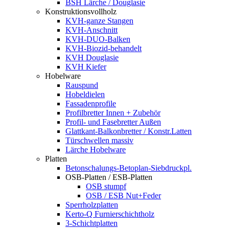
BSH Lärche / Douglasie
Konstruktionsvollholz
KVH-ganze Stangen
KVH-Anschnitt
KVH-DUO-Balken
KVH-Biozid-behandelt
KVH Douglasie
KVH Kiefer
Hobelware
Rauspund
Hobeldielen
Fassadenprofile
Profilbretter Innen + Zubehör
Profil- und Fasebretter Außen
Glattkant-Balkonbretter / Konstr.Latten
Türschwellen massiv
Lärche Hobelware
Platten
Betonschalungs-Betoplan-Siebdruckpl.
OSB-Platten / ESB-Platten
OSB stumpf
OSB / ESB Nut+Feder
Sperrholzplatten
Kerto-Q Furnierschichtholz
3-Schichtplatten