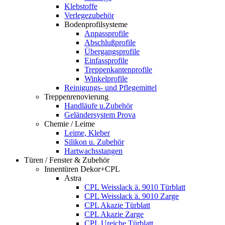
Klebstoffe
Verlegezubehör
Bodenprofilsysteme
Anpassprofile
Abschlußprofile
Übergangsprofile
Einfassprofile
Treppenkantenprofile
Winkelprofile
Reinigungs- und Pflegemittel
Treppenrenovierung
Handläufe u.Zubehör
Geländersystem Prova
Chemie / Leime
Leime, Kleber
Silikon u. Zubehör
Hartwachsstangen
Türen / Fenster & Zubehör
Innentüren Dekor+CPL
Astra
CPL Weisslack ä. 9010 Türblatt
CPL Weisslack ä. 9010 Zarge
CPL Akazie Türblatt
CPL Akazie Zarge
CPL Ureiche Türblatt