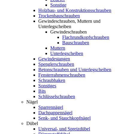
Sonstige
Holzbau- und Konstruktionsschrauben
Trockenbauschrauben
Gewindeschrauben, Muttern und
Unterlegscheiben
Gewindeschrauben
Flachrundkopfschrauben
Bauschrauben
Muttern
Unterlegscheiben
Gewindestangen
Spenglerschrauben
Betonschrauben und Unterlegscheiben
Fensterrahmenschrauben
Schraubhaken
Sonstiges
Bits
Schlüsselschrauben
Nägel
Sparrennägel
Dachpappennägel
Senk- und Stauchkopfnägel
Dübel
Universal- und Spreizdübel