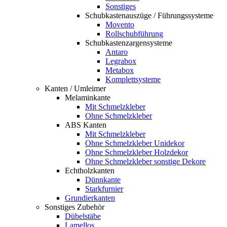
Sonstiges
Schubkastenauszüge / Führungssysteme
Movento
Rollschubführung
Schubkastenzargensysteme
Antaro
Legrabox
Metabox
Komplettsysteme
Kanten / Umleimer
Melaminkante
Mit Schmelzkleber
Ohne Schmelzkleber
ABS Kanten
Mit Schmelzkleber
Ohne Schmelzkleber Unidekor
Ohne Schmelzkleber Holzdekor
Ohne Schmelzkleber sonstige Dekore
Echtholzkanten
Dünnkante
Starkfurnier
Grundierkanten
Sonstiges Zubehör
Dübelstäbe
Lamellos