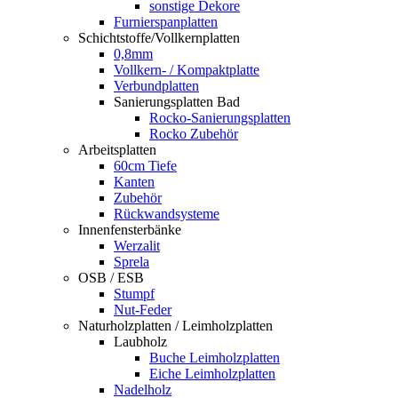
sonstige Dekore
Furnierspanplatten
Schichtstoffe/Vollkernplatten
0,8mm
Vollkern- / Kompaktplatte
Verbundplatten
Sanierungsplatten Bad
Rocko-Sanierungsplatten
Rocko Zubehör
Arbeitsplatten
60cm Tiefe
Kanten
Zubehör
Rückwandsysteme
Innenfensterbänke
Werzalit
Sprela
OSB / ESB
Stumpf
Nut-Feder
Naturholzplatten / Leimholzplatten
Laubholz
Buche Leimholzplatten
Eiche Leimholzplatten
Nadelholz