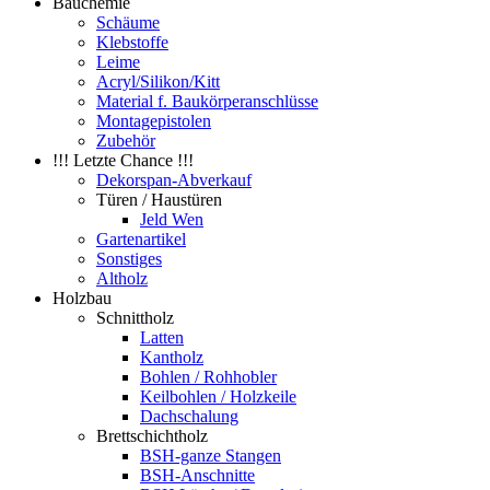
Bauchemie
Schäume
Klebstoffe
Leime
Acryl/Silikon/Kitt
Material f. Baukörperanschlüsse
Montagepistolen
Zubehör
!!! Letzte Chance !!!
Dekorspan-Abverkauf
Türen / Haustüren
Jeld Wen
Gartenartikel
Sonstiges
Altholz
Holzbau
Schnittholz
Latten
Kantholz
Bohlen / Rohhobler
Keilbohlen / Holzkeile
Dachschalung
Brettschichtholz
BSH-ganze Stangen
BSH-Anschnitte