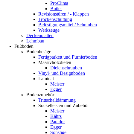
ProClima
Butler
Revisionstüren / - Klappen
Trockenschüttung
Befestigungsmittel / Schrauben
Werkzeuge
Deckenplatten
Lehmbau
Fußboden
Bodenbeläge
Fertigparkett und Furnierboden
Massivholzdielen
Dielenschrauben
Vinyl- und Designboden
Laminat
Meister
Egger
Bodenzubehör
Trittschalldämmung
Sockelleisten und Zubehör
Meister
Kährs
Parador
Egger
Sonstige