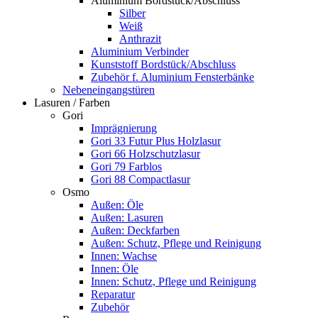
Aluminium Bordstück/Abschluss
Silber
Weiß
Anthrazit
Aluminium Verbinder
Kunststoff Bordstück/Abschluss
Zubehör f. Aluminium Fensterbänke
Nebeneingangstüren
Lasuren / Farben
Gori
Imprägnierung
Gori 33 Futur Plus Holzlasur
Gori 66 Holzschutzlasur
Gori 79 Farblos
Gori 88 Compactlasur
Osmo
Außen: Öle
Außen: Lasuren
Außen: Deckfarben
Außen: Schutz, Pflege und Reinigung
Innen: Wachse
Innen: Öle
Innen: Schutz, Pflege und Reinigung
Reparatur
Zubehör