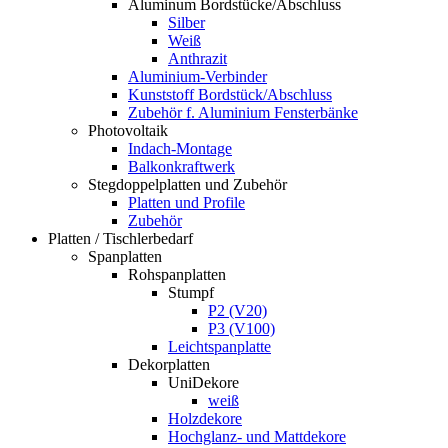
Aluminum Bordstücke/Abschluss
Silber
Weiß
Anthrazit
Aluminium-Verbinder
Kunststoff Bordstück/Abschluss
Zubehör f. Aluminium Fensterbänke
Photovoltaik
Indach-Montage
Balkonkraftwerk
Stegdoppelplatten und Zubehör
Platten und Profile
Zubehör
Platten / Tischlerbedarf
Spanplatten
Rohspanplatten
Stumpf
P2 (V20)
P3 (V100)
Leichtspanplatte
Dekorplatten
UniDekore
weiß
Holzdekore
Hochglanz- und Mattdekore