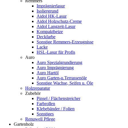
Remmers
Imprägnierlasur
Isoliergrund
Aidol HK-Lasur
Aidol Holzschutz-Creme
Aidol Langzeit-Lasur
Kompaktbeize
Deckfarbe
Sonstige Remmers-Erzeugnisse
Lacke
HSL-Lasur für Profis
Auro
Auro Spezialgrundierung
Auro Imprägnierung
Auro Hartöl
Auro Garten-u.Terrassenöle
Sonstige Wachse, Seifen u. Öle
Holzreparatur
Zubehör
Pinsel / Flächenstreicher
Farbrollen
Klebebänder / Folien
Sonstiges
Renuwell Pflege
Gartenholz