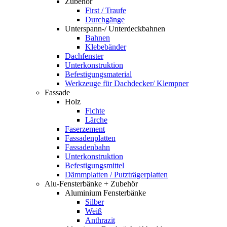
Zubehör
First / Traufe
Durchgänge
Unterspann-/ Unterdeckbahnen
Bahnen
Klebebänder
Dachfenster
Unterkonstruktion
Befestigungsmaterial
Werkzeuge für Dachdecker/ Klempner
Fassade
Holz
Fichte
Lärche
Faserzement
Fassadenplatten
Fassadenbahn
Unterkonstruktion
Befestigungsmittel
Dämmplatten / Putzträgerplatten
Alu-Fensterbänke + Zubehör
Aluminium Fensterbänke
Silber
Weiß
Anthrazit