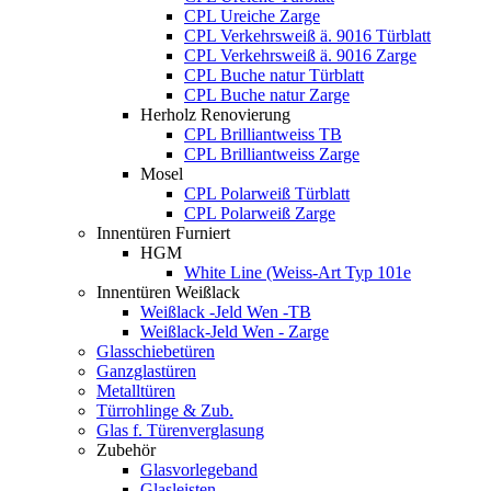
CPL Ureiche Zarge
CPL Verkehrsweiß ä. 9016 Türblatt
CPL Verkehrsweiß ä. 9016 Zarge
CPL Buche natur Türblatt
CPL Buche natur Zarge
Herholz Renovierung
CPL Brilliantweiss TB
CPL Brilliantweiss Zarge
Mosel
CPL Polarweiß Türblatt
CPL Polarweiß Zarge
Innentüren Furniert
HGM
White Line (Weiss-Art Typ 101e
Innentüren Weißlack
Weißlack -Jeld Wen -TB
Weißlack-Jeld Wen - Zarge
Glasschiebetüren
Ganzglastüren
Metalltüren
Türrohlinge & Zub.
Glas f. Türenverglasung
Zubehör
Glasvorlegeband
Glasleisten