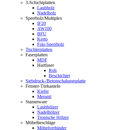
3-Schichtplatten
Laubholz
Nadelholz
Sperrholz/Multiplex
IF20
AW100
BFU
Kerto
Fräs-Sperrholz
Tischlerplatten
Faserplatten
MDF
Hartfaser
Roh
Beschichtet
Siebdruck-/Betonschalungsplatte
Fenster-Türkanteln
Kiefer
Meranti
Stammware
Laubhölzer
Nadelhölzer
Tropische Hölzer
Möbelbeschläge
Möbelverbinder