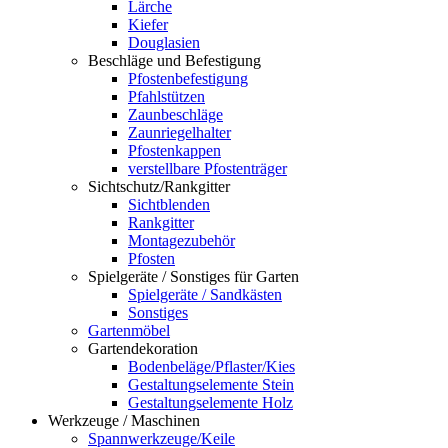
Lärche
Kiefer
Douglasien
Beschläge und Befestigung
Pfostenbefestigung
Pfahlstützen
Zaunbeschläge
Zaunriegelhalter
Pfostenkappen
verstellbare Pfostenträger
Sichtschutz/Rankgitter
Sichtblenden
Rankgitter
Montagezubehör
Pfosten
Spielgeräte / Sonstiges für Garten
Spielgeräte / Sandkästen
Sonstiges
Gartenmöbel
Gartendekoration
Bodenbeläge/Pflaster/Kies
Gestaltungselemente Stein
Gestaltungselemente Holz
Werkzeuge / Maschinen
Spannwerkzeuge/Keile