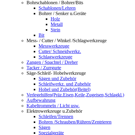
Bohrschablonen / Bohrer/Bits
Schablonen/Lehren
Bohrer / Senker u.Geräte
Holz
Metall
Stein
Bit
Mess- / Cutter / Winkel /Schlagwerkzeuge
Messwerkzeuge
Cutter/ Schneidwerkz.
Schlagwerkzeuge
Zangen / Spachtel / Dreher
Tacker / Zurrgurte
Säge-Schleif- Hobelwerkzeuge
Sägen und Zubehör
Schleifwerkz. und Zubehör
Hobel und Zubehör(Beitel)
Verlegehilfen(Präz.Eisen,Keile,Zugeisen,Schlagkl.)
Aufbewahrung
Kabeltrommeln / Licht usw.
Elektrowerkzeuge u.Zubehör
Schleifen/Trennen
Bohren /Schrauben/Rühren/Zentrieren
Sägen
Spezialgeräte