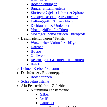
Bodendichtungen
Bänder & Rahmenteile
Einsteck/Objektschlösser & Spione
Sonstige Beschläge & Zubehör
Lüftungsgitter & Türschließer
Dichtgummi & Umleimer
Montagehilfen für Türen
Montagezubehör für den Türenprofi
Beschläge für Türen / Fenster
Wurzbacher Aktionsbeschläge
Karcher
Hoppe
Griffwerk
Beschläge f. Glastürenu.Innentüren
Häfele
Leime / Kleber / Schaum
Dachfenster / Bodentreppen
Bodentreppen
Schiebetürsysteme
Alu-Fensterbänke + Zubehör
Aluminium Fensterbänke
Silber
Weiß
Anthrazit