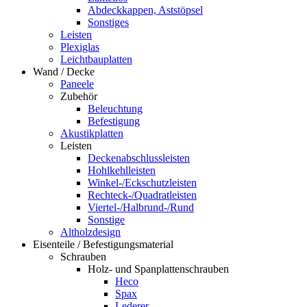
Abdeckkappen, Aststöpsel
Sonstiges
Leisten
Plexiglas
Leichtbauplatten
Wand / Decke
Paneele
Zubehör
Beleuchtung
Befestigung
Akustikplatten
Leisten
Deckenabschlussleisten
Hohlkehlleisten
Winkel-/Eckschutzleisten
Rechteck-/Quadratleisten
Viertel-/Halbrund-/Rund
Sonstige
Altholzdesign
Eisenteile / Befestigungsmaterial
Schrauben
Holz- und Spanplattenschrauben
Heco
Spax
Lederer