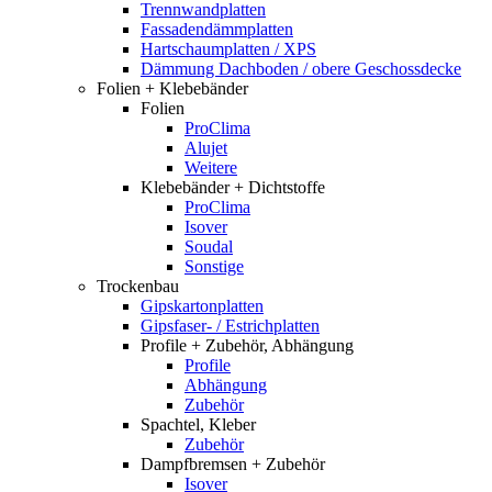
Trennwandplatten
Fassadendämmplatten
Hartschaumplatten / XPS
Dämmung Dachboden / obere Geschossdecke
Folien + Klebebänder
Folien
ProClima
Alujet
Weitere
Klebebänder + Dichtstoffe
ProClima
Isover
Soudal
Sonstige
Trockenbau
Gipskartonplatten
Gipsfaser- / Estrichplatten
Profile + Zubehör, Abhängung
Profile
Abhängung
Zubehör
Spachtel, Kleber
Zubehör
Dampfbremsen + Zubehör
Isover