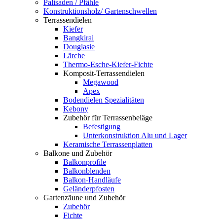
Palisaden / Pfähle
Konstruktionsholz/ Gartenschwellen
Terrassendielen
Kiefer
Bangkirai
Douglasie
Lärche
Thermo-Esche-Kiefer-Fichte
Komposit-Terrassendielen
Megawood
Apex
Bodendielen Spezialitäten
Kebony
Zubehör für Terrassenbeläge
Befestigung
Unterkonstruktion Alu und Lager
Keramische Terrassenplatten
Balkone und Zubehör
Balkonprofile
Balkonblenden
Balkon-Handläufe
Geländerpfosten
Gartenzäune und Zubehör
Zubehör
Fichte