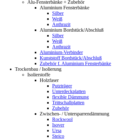
Alu-Fensterbänke + Zubehör
Aluminium Fensterbänke
Silber
Weiß
Anthrazit
Aluminium Bordstück/Abschluß
Silber
Weiß
Anthrazit
Aluminium-Verbinder
Kunststoff Bordstück/Abschluß
Zubehör f. Aluminium Fensterbänke
Trockenbau / Isolierung
Isolierstoffe
Holzfaser
Putzträger
Unterdeckplatten
flexible Dämmung
Trittschallplatten
Zubehör
Zwischen- / Untersparrendämmung
Rockwool
Isover
Ursa
Steico