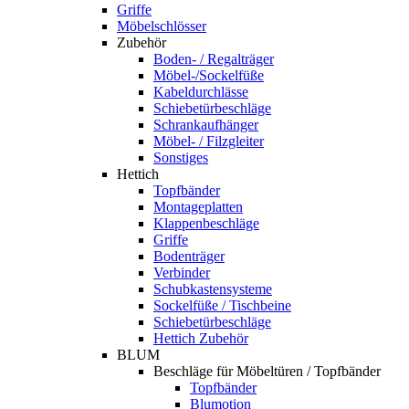
Griffe
Möbelschlösser
Zubehör
Boden- / Regalträger
Möbel-/Sockelfüße
Kabeldurchlässe
Schiebetürbeschläge
Schrankaufhänger
Möbel- / Filzgleiter
Sonstiges
Hettich
Topfbänder
Montageplatten
Klappenbeschläge
Griffe
Bodenträger
Verbinder
Schubkastensysteme
Sockelfüße / Tischbeine
Schiebetürbeschläge
Hettich Zubehör
BLUM
Beschläge für Möbeltüren / Topfbänder
Topfbänder
Blumotion