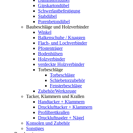
Dämmstoffdübel
Gipskartondübel
Schwerlastbefestigung
Stabdübel
Porenbetondübel
Baubeschläge und Holzverbinder
Winkel
Balkenschuhe / Knaggen
Flach- und Lochverbinder
Pfostenträger
Bodenhülsen
Holzverbinder
verdeckte Holzverbinder
Torbeschläge
Torbeschläge
Schiebetorzubehör
Fensterbeschläge
Zubehör/Werkzeuge
Tacker, Klammern und Krallen
Handtacker + Klammern
Drucklufttacker + Klammern
Profilbrettkrallen
Druckluftnagler + Nägel
Konsolen und Zubehör
Sonstiges