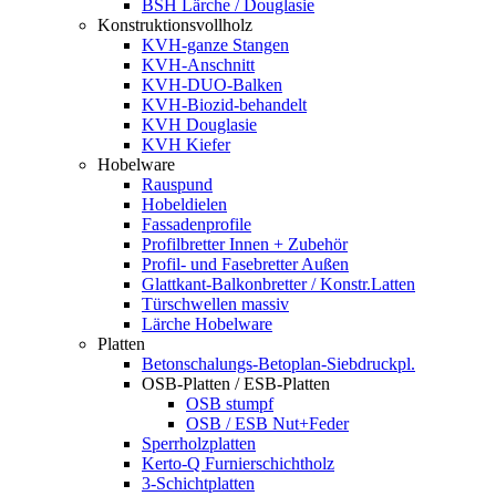
BSH Lärche / Douglasie
Konstruktionsvollholz
KVH-ganze Stangen
KVH-Anschnitt
KVH-DUO-Balken
KVH-Biozid-behandelt
KVH Douglasie
KVH Kiefer
Hobelware
Rauspund
Hobeldielen
Fassadenprofile
Profilbretter Innen + Zubehör
Profil- und Fasebretter Außen
Glattkant-Balkonbretter / Konstr.Latten
Türschwellen massiv
Lärche Hobelware
Platten
Betonschalungs-Betoplan-Siebdruckpl.
OSB-Platten / ESB-Platten
OSB stumpf
OSB / ESB Nut+Feder
Sperrholzplatten
Kerto-Q Furnierschichtholz
3-Schichtplatten