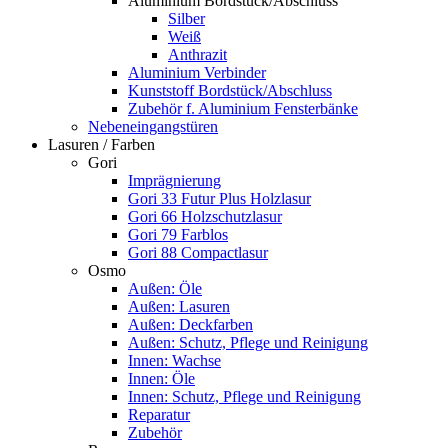
Aluminium Bordstück/Abschluss
Silber
Weiß
Anthrazit
Aluminium Verbinder
Kunststoff Bordstück/Abschluss
Zubehör f. Aluminium Fensterbänke
Nebeneingangstüren
Lasuren / Farben
Gori
Imprägnierung
Gori 33 Futur Plus Holzlasur
Gori 66 Holzschutzlasur
Gori 79 Farblos
Gori 88 Compactlasur
Osmo
Außen: Öle
Außen: Lasuren
Außen: Deckfarben
Außen: Schutz, Pflege und Reinigung
Innen: Wachse
Innen: Öle
Innen: Schutz, Pflege und Reinigung
Reparatur
Zubehör