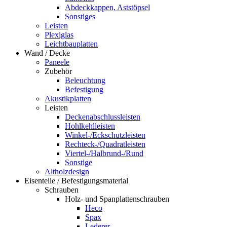
Abdeckkappen, Aststöpsel
Sonstiges
Leisten
Plexiglas
Leichtbauplatten
Wand / Decke
Paneele
Zubehör
Beleuchtung
Befestigung
Akustikplatten
Leisten
Deckenabschlussleisten
Hohlkehlleisten
Winkel-/Eckschutzleisten
Rechteck-/Quadratleisten
Viertel-/Halbrund-/Rund
Sonstige
Altholzdesign
Eisenteile / Befestigungsmaterial
Schrauben
Holz- und Spanplattenschrauben
Heco
Spax
Lederer