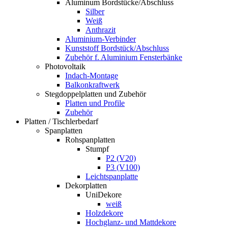
Aluminum Bordstücke/Abschluss
Silber
Weiß
Anthrazit
Aluminium-Verbinder
Kunststoff Bordstück/Abschluss
Zubehör f. Aluminium Fensterbänke
Photovoltaik
Indach-Montage
Balkonkraftwerk
Stegdoppelplatten und Zubehör
Platten und Profile
Zubehör
Platten / Tischlerbedarf
Spanplatten
Rohspanplatten
Stumpf
P2 (V20)
P3 (V100)
Leichtspanplatte
Dekorplatten
UniDekore
weiß
Holzdekore
Hochglanz- und Mattdekore