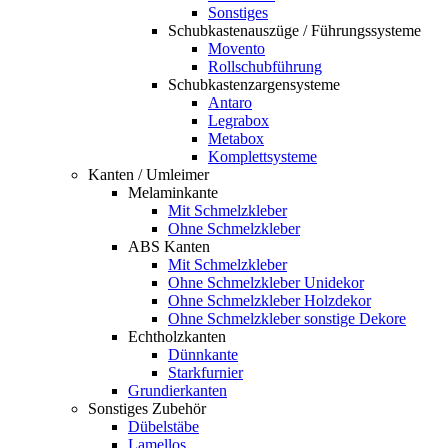
Sonstiges
Schubkastenauszüge / Führungssysteme
Movento
Rollschubführung
Schubkastenzargensysteme
Antaro
Legrabox
Metabox
Komplettsysteme
Kanten / Umleimer
Melaminkante
Mit Schmelzkleber
Ohne Schmelzkleber
ABS Kanten
Mit Schmelzkleber
Ohne Schmelzkleber Unidekor
Ohne Schmelzkleber Holzdekor
Ohne Schmelzkleber sonstige Dekore
Echtholzkanten
Dünnkante
Starkfurnier
Grundierkanten
Sonstiges Zubehör
Dübelstäbe
Lamellos