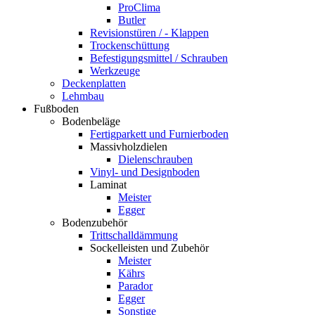
ProClima
Butler
Revisionstüren / - Klappen
Trockenschüttung
Befestigungsmittel / Schrauben
Werkzeuge
Deckenplatten
Lehmbau
Fußboden
Bodenbeläge
Fertigparkett und Furnierboden
Massivholzdielen
Dielenschrauben
Vinyl- und Designboden
Laminat
Meister
Egger
Bodenzubehör
Trittschalldämmung
Sockelleisten und Zubehör
Meister
Kährs
Parador
Egger
Sonstige