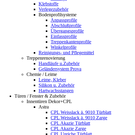
Klebstoffe
Verlegezubehör
Bodenprofilsysteme
Anpassprofile
Abschlußprofile
Übergangsprofile
Einfassprofile
Treppenkantenprofile
Winkelprofile
Reinigungs- und Pflegemittel
Treppenrenovierung
Handläufe u.Zubehör
Geländersystem Prova
Chemie / Leime
Leime, Kleber
Silikon u. Zubehör
Hartwachsstangen
Türen / Fenster & Zubehör
Innentüren Dekor+CPL
Astra
CPL Weisslack ä. 9010 Türblatt
CPL Weisslack ä. 9010 Zarge
CPL Akazie Türblatt
CPL Akazie Zarge
CPL Ureiche Türblatt