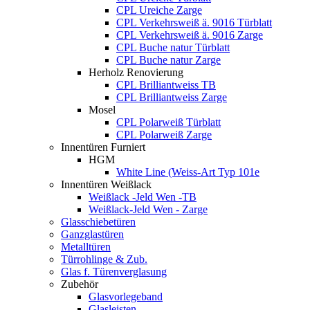
CPL Ureiche Zarge
CPL Verkehrsweiß ä. 9016 Türblatt
CPL Verkehrsweiß ä. 9016 Zarge
CPL Buche natur Türblatt
CPL Buche natur Zarge
Herholz Renovierung
CPL Brilliantweiss TB
CPL Brilliantweiss Zarge
Mosel
CPL Polarweiß Türblatt
CPL Polarweiß Zarge
Innentüren Furniert
HGM
White Line (Weiss-Art Typ 101e
Innentüren Weißlack
Weißlack -Jeld Wen -TB
Weißlack-Jeld Wen - Zarge
Glasschiebetüren
Ganzglastüren
Metalltüren
Türrohlinge & Zub.
Glas f. Türenverglasung
Zubehör
Glasvorlegeband
Glasleisten