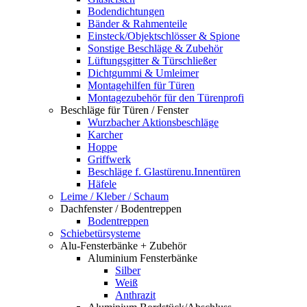
Bodendichtungen
Bänder & Rahmenteile
Einsteck/Objektschlösser & Spione
Sonstige Beschläge & Zubehör
Lüftungsgitter & Türschließer
Dichtgummi & Umleimer
Montagehilfen für Türen
Montagezubehör für den Türenprofi
Beschläge für Türen / Fenster
Wurzbacher Aktionsbeschläge
Karcher
Hoppe
Griffwerk
Beschläge f. Glastürenu.Innentüren
Häfele
Leime / Kleber / Schaum
Dachfenster / Bodentreppen
Bodentreppen
Schiebetürsysteme
Alu-Fensterbänke + Zubehör
Aluminium Fensterbänke
Silber
Weiß
Anthrazit