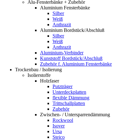
Alu-Fensterbänke + Zubehör
Aluminium Fensterbänke
Silber
Weiß
Anthrazit
Aluminium Bordstück/Abschluß
Silber
Weiß
Anthrazit
Aluminium-Verbinder
Kunststoff Bordstück/Abschluß
Zubehör f. Aluminium Fensterbänke
Trockenbau / Isolierung
Isolierstoffe
Holzfaser
Putzträger
Unterdeckplatten
flexible Dämmung
Trittschallplatten
Zubehör
Zwischen- / Untersparrendämmung
Rockwool
Isover
Ursa
Steico