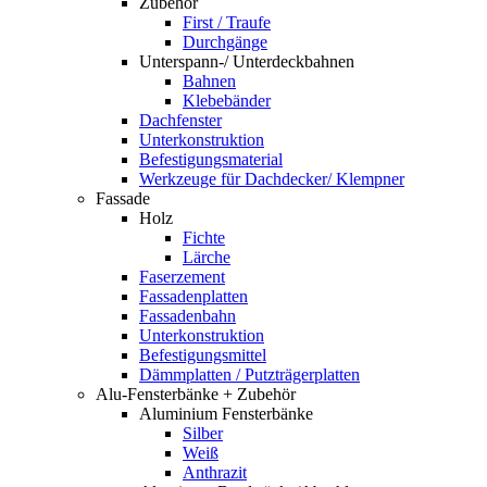
Zubehör
First / Traufe
Durchgänge
Unterspann-/ Unterdeckbahnen
Bahnen
Klebebänder
Dachfenster
Unterkonstruktion
Befestigungsmaterial
Werkzeuge für Dachdecker/ Klempner
Fassade
Holz
Fichte
Lärche
Faserzement
Fassadenplatten
Fassadenbahn
Unterkonstruktion
Befestigungsmittel
Dämmplatten / Putzträgerplatten
Alu-Fensterbänke + Zubehör
Aluminium Fensterbänke
Silber
Weiß
Anthrazit