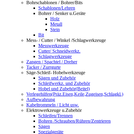
Bohrschablonen / Bohrer/Bits
Schablonen/Lehren
Bohrer / Senker u.Geräte
Holz
Metall
Stein
Bit
Mess- / Cutter / Winkel /Schlagwerkzeuge
Messwerkzeuge
Cutter/ Schneidwerkz.
Schlagwerkzeuge
Zangen / Spachtel / Dreher
Tacker / Zurrgurte
Säge-Schleif- Hobelwerkzeuge
Sägen und Zubehör
Schleifwerkz. und Zubehör
Hobel und Zubehör(Beitel)
Verlegehilfen(Präz.Eisen,Keile,Zugeisen,Schlagkl.)
Aufbewahrung
Kabeltrommeln / Licht usw.
Elektrowerkzeuge u.Zubehör
Schleifen/Trennen
Bohren /Schrauben/Rühren/Zentrieren
Sägen
Spezialgeräte