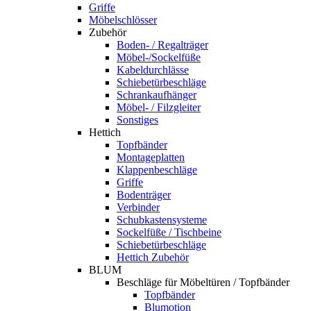
Griffe
Möbelschlösser
Zubehör
Boden- / Regalträger
Möbel-/Sockelfüße
Kabeldurchlässe
Schiebetürbeschläge
Schrankaufhänger
Möbel- / Filzgleiter
Sonstiges
Hettich
Topfbänder
Montageplatten
Klappenbeschläge
Griffe
Bodenträger
Verbinder
Schubkastensysteme
Sockelfüße / Tischbeine
Schiebetürbeschläge
Hettich Zubehör
BLUM
Beschläge für Möbeltüren / Topfbänder
Topfbänder
Blumotion