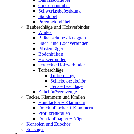
Dämmstoffdübel
Gipskartondübel
Schwerlastbefestigung
Stabdübel
Porenbetondübel
Baubeschläge und Holzverbinder
Winkel
Balkenschuhe / Knaggen
Flach- und Lochverbinder
Pfostenträger
Bodenhülsen
Holzverbinder
verdeckte Holzverbinder
Torbeschläge
Torbeschläge
Schiebetorzubehör
Fensterbeschläge
Zubehör/Werkzeuge
Tacker, Klammern und Krallen
Handtacker + Klammern
Drucklufttacker + Klammern
Profilbrettkrallen
Druckluftnagler + Nägel
Konsolen und Zubehör
Sonstiges