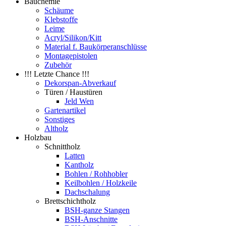
Bauchemie
Schäume
Klebstoffe
Leime
Acryl/Silikon/Kitt
Material f. Baukörperanschlüsse
Montagepistolen
Zubehör
!!! Letzte Chance !!!
Dekorspan-Abverkauf
Türen / Haustüren
Jeld Wen
Gartenartikel
Sonstiges
Altholz
Holzbau
Schnittholz
Latten
Kantholz
Bohlen / Rohhobler
Keilbohlen / Holzkeile
Dachschalung
Brettschichtholz
BSH-ganze Stangen
BSH-Anschnitte