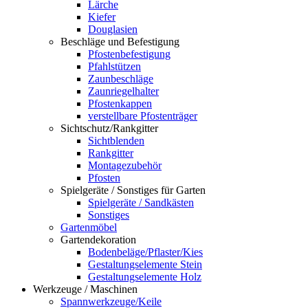
Lärche
Kiefer
Douglasien
Beschläge und Befestigung
Pfostenbefestigung
Pfahlstützen
Zaunbeschläge
Zaunriegelhalter
Pfostenkappen
verstellbare Pfostenträger
Sichtschutz/Rankgitter
Sichtblenden
Rankgitter
Montagezubehör
Pfosten
Spielgeräte / Sonstiges für Garten
Spielgeräte / Sandkästen
Sonstiges
Gartenmöbel
Gartendekoration
Bodenbeläge/Pflaster/Kies
Gestaltungselemente Stein
Gestaltungselemente Holz
Werkzeuge / Maschinen
Spannwerkzeuge/Keile