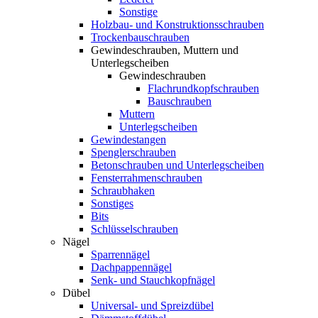
Sonstige
Holzbau- und Konstruktionsschrauben
Trockenbauschrauben
Gewindeschrauben, Muttern und
Unterlegscheiben
Gewindeschrauben
Flachrundkopfschrauben
Bauschrauben
Muttern
Unterlegscheiben
Gewindestangen
Spenglerschrauben
Betonschrauben und Unterlegscheiben
Fensterrahmenschrauben
Schraubhaken
Sonstiges
Bits
Schlüsselschrauben
Nägel
Sparrennägel
Dachpappennägel
Senk- und Stauchkopfnägel
Dübel
Universal- und Spreizdübel