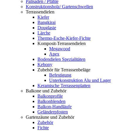
Palisaden / Pfähle
Konstruktionsholz/ Gartenschwellen
Terrassendielen
Kiefer
Bangkirai
Douglasie
Lärche
Thermo-Esche-Kiefer-Fichte
Komposit-Terrassendielen
Megawood
Apex
Bodendielen Spezialitäten
Kebony
Zubehör für Terrassenbeläge
Befestigung
Unterkonstruktion Alu und Lager
Keramische Terrassenplatten
Balkone und Zubehör
Balkonprofile
Balkonblenden
Balkon-Handläufe
Geländerpfosten
Gartenzäune und Zubehör
Zubehör
Fichte