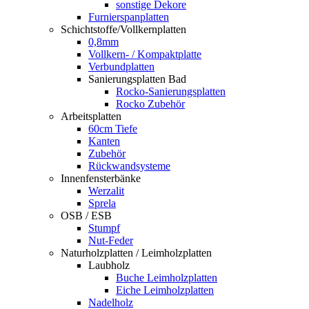
sonstige Dekore
Furnierspanplatten
Schichtstoffe/Vollkernplatten
0,8mm
Vollkern- / Kompaktplatte
Verbundplatten
Sanierungsplatten Bad
Rocko-Sanierungsplatten
Rocko Zubehör
Arbeitsplatten
60cm Tiefe
Kanten
Zubehör
Rückwandsysteme
Innenfensterbänke
Werzalit
Sprela
OSB / ESB
Stumpf
Nut-Feder
Naturholzplatten / Leimholzplatten
Laubholz
Buche Leimholzplatten
Eiche Leimholzplatten
Nadelholz