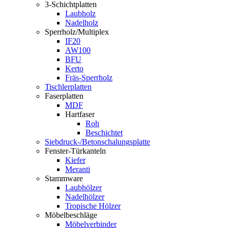
3-Schichtplatten
Laubholz
Nadelholz
Sperrholz/Multiplex
IF20
AW100
BFU
Kerto
Fräs-Sperrholz
Tischlerplatten
Faserplatten
MDF
Hartfaser
Roh
Beschichtet
Siebdruck-/Betonschalungsplatte
Fenster-Türkanteln
Kiefer
Meranti
Stammware
Laubhölzer
Nadelhölzer
Tropische Hölzer
Möbelbeschläge
Möbelverbinder