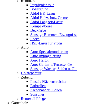
Remmers
Imprägnierlasur
Isoliergrund
Aidol HK-Lasur
Aidol Holzschutz-Creme
Aidol Langzeit-Lasur
Kompaktbeize
Deckfarbe
Sonstige Remmers-Erzeugnisse
Lacke
HSL-Lasur für Profis
Auro
Auro Spezialgrundierung
Auro Imprägnierung
Auro Hartöl
Auro Garten-u.Terrassenöle
Sonstige Wachse, Seifen u. Öle
Holzreparatur
Zubehör
Pinsel / Flächenstreicher
Farbrollen
Klebebänder / Folien
Sonstiges
Renuwell Pflege
Gartenholz