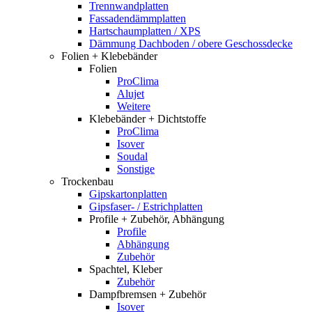
Trennwandplatten
Fassadendämmplatten
Hartschaumplatten / XPS
Dämmung Dachboden / obere Geschossdecke
Folien + Klebebänder
Folien
ProClima
Alujet
Weitere
Klebebänder + Dichtstoffe
ProClima
Isover
Soudal
Sonstige
Trockenbau
Gipskartonplatten
Gipsfaser- / Estrichplatten
Profile + Zubehör, Abhängung
Profile
Abhängung
Zubehör
Spachtel, Kleber
Zubehör
Dampfbremsen + Zubehör
Isover