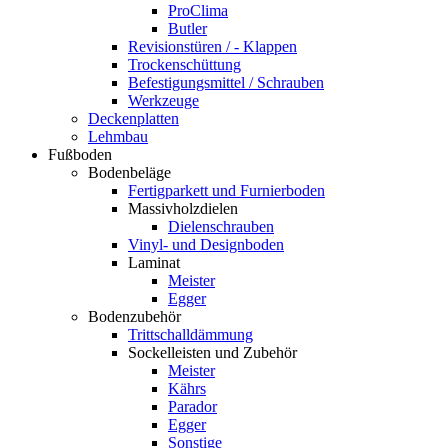
ProClima
Butler
Revisionstüren / - Klappen
Trockenschüttung
Befestigungsmittel / Schrauben
Werkzeuge
Deckenplatten
Lehmbau
Fußboden
Bodenbeläge
Fertigparkett und Furnierboden
Massivholzdielen
Dielenschrauben
Vinyl- und Designboden
Laminat
Meister
Egger
Bodenzubehör
Trittschalldämmung
Sockelleisten und Zubehör
Meister
Kährs
Parador
Egger
Sonstige