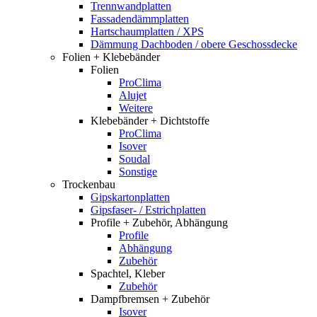
Trennwandplatten
Fassadendämmplatten
Hartschaumplatten / XPS
Dämmung Dachboden / obere Geschossdecke
Folien + Klebebänder
Folien
ProClima
Alujet
Weitere
Klebebänder + Dichtstoffe
ProClima
Isover
Soudal
Sonstige
Trockenbau
Gipskartonplatten
Gipsfaser- / Estrichplatten
Profile + Zubehör, Abhängung
Profile
Abhängung
Zubehör
Spachtel, Kleber
Zubehör
Dampfbremsen + Zubehör
Isover