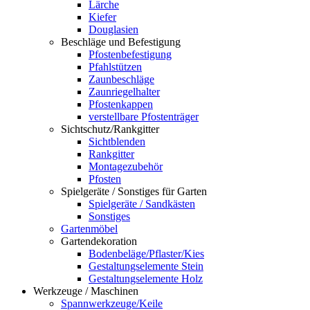
Lärche
Kiefer
Douglasien
Beschläge und Befestigung
Pfostenbefestigung
Pfahlstützen
Zaunbeschläge
Zaunriegelhalter
Pfostenkappen
verstellbare Pfostenträger
Sichtschutz/Rankgitter
Sichtblenden
Rankgitter
Montagezubehör
Pfosten
Spielgeräte / Sonstiges für Garten
Spielgeräte / Sandkästen
Sonstiges
Gartenmöbel
Gartendekoration
Bodenbeläge/Pflaster/Kies
Gestaltungselemente Stein
Gestaltungselemente Holz
Werkzeuge / Maschinen
Spannwerkzeuge/Keile