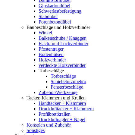
Dämmstoffdübel
Gipskartondübel
Schwerlastbefestigung
Stabdübel
Porenbetondübel
Baubeschläge und Holzverbinder
Winkel
Balkenschuhe / Knaggen
Flach- und Lochverbinder
Pfostenträger
Bodenhülsen
Holzverbinder
verdeckte Holzverbinder
Torbeschläge
Torbeschläge
Schiebetorzubehör
Fensterbeschläge
Zubehör/Werkzeuge
Tacker, Klammern und Krallen
Handtacker + Klammern
Drucklufttacker + Klammern
Profilbrettkrallen
Druckluftnagler + Nägel
Konsolen und Zubehör
Sonstiges