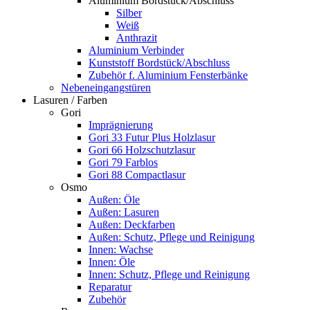
Aluminium Bordstück/Abschluss
Silber
Weiß
Anthrazit
Aluminium Verbinder
Kunststoff Bordstück/Abschluss
Zubehör f. Aluminium Fensterbänke
Nebeneingangstüren
Lasuren / Farben
Gori
Imprägnierung
Gori 33 Futur Plus Holzlasur
Gori 66 Holzschutzlasur
Gori 79 Farblos
Gori 88 Compactlasur
Osmo
Außen: Öle
Außen: Lasuren
Außen: Deckfarben
Außen: Schutz, Pflege und Reinigung
Innen: Wachse
Innen: Öle
Innen: Schutz, Pflege und Reinigung
Reparatur
Zubehör