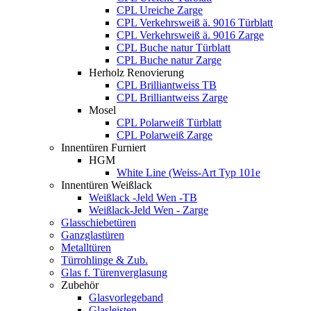
CPL Ureiche Zarge
CPL Verkehrsweiß ä. 9016 Türblatt
CPL Verkehrsweiß ä. 9016 Zarge
CPL Buche natur Türblatt
CPL Buche natur Zarge
Herholz Renovierung
CPL Brilliantweiss TB
CPL Brilliantweiss Zarge
Mosel
CPL Polarweiß Türblatt
CPL Polarweiß Zarge
Innentüren Furniert
HGM
White Line (Weiss-Art Typ 101e
Innentüren Weißlack
Weißlack -Jeld Wen -TB
Weißlack-Jeld Wen - Zarge
Glasschiebetüren
Ganzglastüren
Metalltüren
Türrohlinge & Zub.
Glas f. Türenverglasung
Zubehör
Glasvorlegeband
Glasleisten