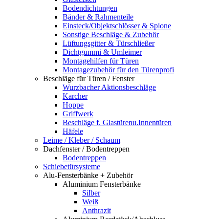
Bodendichtungen
Bänder & Rahmenteile
Einsteck/Objektschlösser & Spione
Sonstige Beschläge & Zubehör
Lüftungsgitter & Türschließer
Dichtgummi & Umleimer
Montagehilfen für Türen
Montagezubehör für den Türenprofi
Beschläge für Türen / Fenster
Wurzbacher Aktionsbeschläge
Karcher
Hoppe
Griffwerk
Beschläge f. Glastürenu.Innentüren
Häfele
Leime / Kleber / Schaum
Dachfenster / Bodentreppen
Bodentreppen
Schiebetürsysteme
Alu-Fensterbänke + Zubehör
Aluminium Fensterbänke
Silber
Weiß
Anthrazit