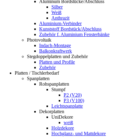
Aluminum Bordstücke/Abschluss
Silber
Weiß
Anthrazit
Aluminium-Verbinder
Kunststoff Bordstück/Abschluss
Zubehör f. Aluminium Fensterbänke
Photovoltaik
Indach-Montage
Balkonkraftwerk
Stegdoppelplatten und Zubehör
Platten und Profile
Zubehör
Platten / Tischlerbedarf
Spanplatten
Rohspanplatten
Stumpf
P2 (V20)
P3 (V100)
Leichtspanplatte
Dekorplatten
UniDekore
weiß
Holzdekore
Hochglanz- und Mattdekore