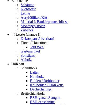
Bauchemie
Schäume
Klebstoffe
Leime
Acryl/Silikon/Kitt
Material f. Baukörperanschlüsse
Montagepistolen
Zubehör
!!! Letzte Chance !!!
Dekorspan-Abverkauf
Türen / Haustüren
Jeld Wen
Gartenartikel
Sonstiges
Altholz
Holzbau
Schnittholz
Latten
Kantholz
Bohlen / Rohhobler
Keilbohlen / Holzkeile
Dachschalung
Brettschichtholz
BSH-ganze Stangen
BSH-Anschnitte