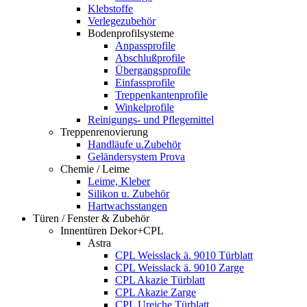
Klebstoffe
Verlegezubehör
Bodenprofilsysteme
Anpassprofile
Abschlußprofile
Übergangsprofile
Einfassprofile
Treppenkantenprofile
Winkelprofile
Reinigungs- und Pflegemittel
Treppenrenovierung
Handläufe u.Zubehör
Geländersystem Prova
Chemie / Leime
Leime, Kleber
Silikon u. Zubehör
Hartwachsstangen
Türen / Fenster & Zubehör
Innentüren Dekor+CPL
Astra
CPL Weisslack ä. 9010 Türblatt
CPL Weisslack ä. 9010 Zarge
CPL Akazie Türblatt
CPL Akazie Zarge
CPL Ureiche Türblatt