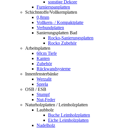
sonstige Dekore
Furnierspanplatten
Schichtstoffe/Vollkernplatten
0,8mm
Vollkern- / Kompaktplatte
Verbundplatten
Sanierungsplatten Bad
Rocko-Sanierungsplatten
Rocko Zubehör
Arbeitsplatten
60cm Tiefe
Kanten
Zubehör
Rückwandsysteme
Innenfensterbänke
Werzalit
Sprela
OSB / ESB
Stumpf
Nut-Feder
Naturholzplatten / Leimholzplatten
Laubholz
Buche Leimholzplatten
Eiche Leimholzplatten
Nadelholz