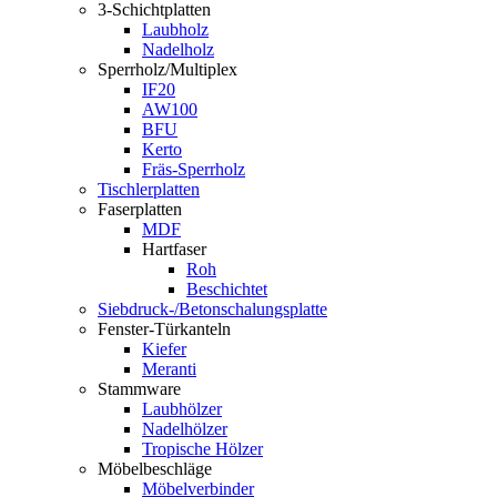
3-Schichtplatten
Laubholz
Nadelholz
Sperrholz/Multiplex
IF20
AW100
BFU
Kerto
Fräs-Sperrholz
Tischlerplatten
Faserplatten
MDF
Hartfaser
Roh
Beschichtet
Siebdruck-/Betonschalungsplatte
Fenster-Türkanteln
Kiefer
Meranti
Stammware
Laubhölzer
Nadelhölzer
Tropische Hölzer
Möbelbeschläge
Möbelverbinder