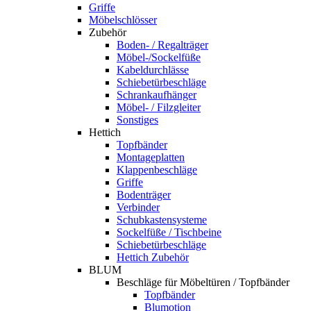
Griffe
Möbelschlösser
Zubehör
Boden- / Regalträger
Möbel-/Sockelfüße
Kabeldurchlässe
Schiebetürbeschläge
Schrankaufhänger
Möbel- / Filzgleiter
Sonstiges
Hettich
Topfbänder
Montageplatten
Klappenbeschläge
Griffe
Bodenträger
Verbinder
Schubkastensysteme
Sockelfüße / Tischbeine
Schiebetürbeschläge
Hettich Zubehör
BLUM
Beschläge für Möbeltüren / Topfbänder
Topfbänder
Blumotion