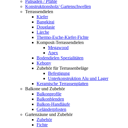
Palisaden / Pfähle
Konstruktionsholz/ Gartenschwellen
Terrassendielen
Kiefer
Bangkirai
Douglasie
Lärche
Thermo-Esche-Kiefer-Fichte
Komposit-Terrassendielen
Megawood
Apex
Bodendielen Spezialitäten
Kebony
Zubehör für Terrassenbeläge
Befestigung
Unterkonstruktion Alu und Lager
Keramische Terrassenplatten
Balkone und Zubehör
Balkonprofile
Balkonblenden
Balkon-Handläufe
Geländerpfosten
Gartenzäune und Zubehör
Zubehör
Fichte