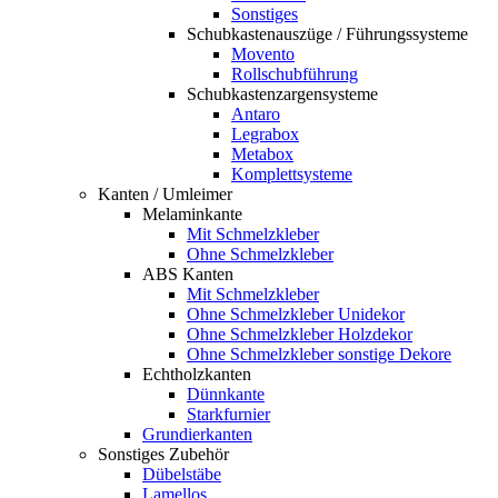
Sonstiges
Schubkastenauszüge / Führungssysteme
Movento
Rollschubführung
Schubkastenzargensysteme
Antaro
Legrabox
Metabox
Komplettsysteme
Kanten / Umleimer
Melaminkante
Mit Schmelzkleber
Ohne Schmelzkleber
ABS Kanten
Mit Schmelzkleber
Ohne Schmelzkleber Unidekor
Ohne Schmelzkleber Holzdekor
Ohne Schmelzkleber sonstige Dekore
Echtholzkanten
Dünnkante
Starkfurnier
Grundierkanten
Sonstiges Zubehör
Dübelstäbe
Lamellos