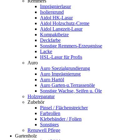
Remmers
Imprägnierlasur
Isoliergrund
Aidol HK-Lasur
Aidol Holzschutz-Creme
Aidol Langzeit-Lasur
Kompaktbeize
Deckfarbe
Sonstige Remmers-Erzeugnisse
Lacke
HSL-Lasur für Profis
Auro
Auro Spezialgrundierung
Auro Imprägnierung
Auro Hartöl
Auro Garten-u.Terrassenöle
Sonstige Wachse, Seifen u. Öle
Holzreparatur
Zubehör
Pinsel / Flächenstreicher
Farbrollen
Klebebänder / Folien
Sonstiges
Renuwell Pflege
Gartenholz