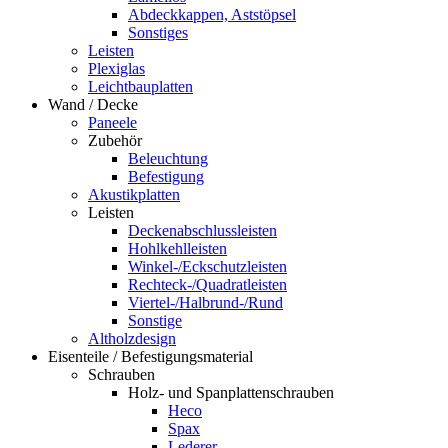
Abdeckkappen, Aststöpsel
Sonstiges
Leisten
Plexiglas
Leichtbauplatten
Wand / Decke
Paneele
Zubehör
Beleuchtung
Befestigung
Akustikplatten
Leisten
Deckenabschlussleisten
Hohlkehlleisten
Winkel-/Eckschutzleisten
Rechteck-/Quadratleisten
Viertel-/Halbrund-/Rund
Sonstige
Altholzdesign
Eisenteile / Befestigungsmaterial
Schrauben
Holz- und Spanplattenschrauben
Heco
Spax
Lederer