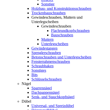
Sonstige
Holzbau- und Konstruktionsschrauben
Trockenbauschrauben
Gewindeschrauben, Muttern und
Unterlegscheiben
Gewindeschrauben
Flachrundkopfschrauben
Bauschrauben
Muttern
Unterlegscheiben
Gewindestangen
Spenglerschrauben
Betonschrauben und Unterlegscheiben
Fensterrahmenschrauben
Schraubhaken
Sonstiges
Bits
Schlüsselschrauben
Nägel
Sparrennägel
Dachpappennägel
Senk- und Stauchkopfnägel
Dübel
Universal- und Spreizdübel