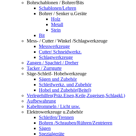
Bohrschablonen / Bohrer/Bits
Schablonen/Lehren
Bohrer / Senker u.Geräte
Holz
Metall
Stein
Bit
Mess- / Cutter / Winkel /Schlagwerkzeuge
Messwerkzeuge
Cutter/ Schneidwerkz.
Schlagwerkzeuge
Zangen / Spachtel / Dreher
Tacker / Zurrgurte
Säge-Schleif- Hobelwerkzeuge
Sägen und Zubehör
Schleifwerkz. und Zubehör
Hobel und Zubehör(Beitel)
Verlegehilfen(Präz.Eisen,Keile,Zugeisen,Schlagkl.)
Aufbewahrung
Kabeltrommeln / Licht usw.
Elektrowerkzeuge u.Zubehör
Schleifen/Trennen
Bohren /Schrauben/Rühren/Zentrieren
Sägen
Spezialgeräte