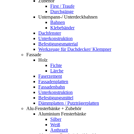
Zubehör
First / Traufe
Durchgänge
Unterspann-/ Unterdeckbahnen
Bahnen
Klebebänder
Dachfenster
Unterkonstruktion
Befestigungsmaterial
Werkzeuge für Dachdecker/ Klempner
Fassade
Holz
Fichte
Lärche
Faserzement
Fassadenplatten
Fassadenbahn
Unterkonstruktion
Befestigungsmittel
Dämmplatten / Putzträgerplatten
Alu-Fensterbänke + Zubehör
Aluminium Fensterbänke
Silber
Weiß
Anthrazit