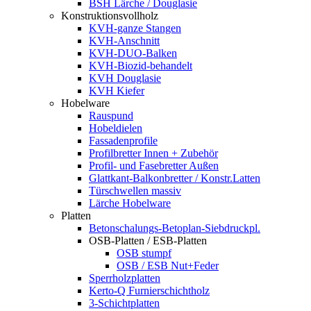
BSH Lärche / Douglasie
Konstruktionsvollholz
KVH-ganze Stangen
KVH-Anschnitt
KVH-DUO-Balken
KVH-Biozid-behandelt
KVH Douglasie
KVH Kiefer
Hobelware
Rauspund
Hobeldielen
Fassadenprofile
Profilbretter Innen + Zubehör
Profil- und Fasebretter Außen
Glattkant-Balkonbretter / Konstr.Latten
Türschwellen massiv
Lärche Hobelware
Platten
Betonschalungs-Betoplan-Siebdruckpl.
OSB-Platten / ESB-Platten
OSB stumpf
OSB / ESB Nut+Feder
Sperrholzplatten
Kerto-Q Furnierschichtholz
3-Schichtplatten