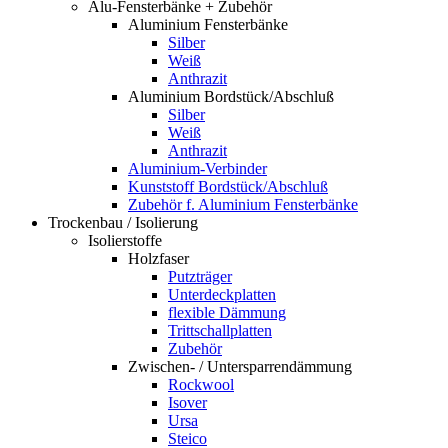
Alu-Fensterbänke + Zubehör
Aluminium Fensterbänke
Silber
Weiß
Anthrazit
Aluminium Bordstück/Abschluß
Silber
Weiß
Anthrazit
Aluminium-Verbinder
Kunststoff Bordstück/Abschluß
Zubehör f. Aluminium Fensterbänke
Trockenbau / Isolierung
Isolierstoffe
Holzfaser
Putzträger
Unterdeckplatten
flexible Dämmung
Trittschallplatten
Zubehör
Zwischen- / Untersparrendämmung
Rockwool
Isover
Ursa
Steico