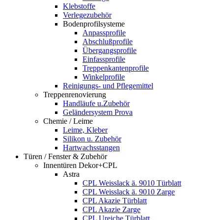
Klebstoffe
Verlegezubehör
Bodenprofilsysteme
Anpassprofile
Abschlußprofile
Übergangsprofile
Einfassprofile
Treppenkantenprofile
Winkelprofile
Reinigungs- und Pflegemittel
Treppenrenovierung
Handläufe u.Zubehör
Geländersystem Prova
Chemie / Leime
Leime, Kleber
Silikon u. Zubehör
Hartwachsstangen
Türen / Fenster & Zubehör
Innentüren Dekor+CPL
Astra
CPL Weisslack ä. 9010 Türblatt
CPL Weisslack ä. 9010 Zarge
CPL Akazie Türblatt
CPL Akazie Zarge
CPL Ureiche Türblatt