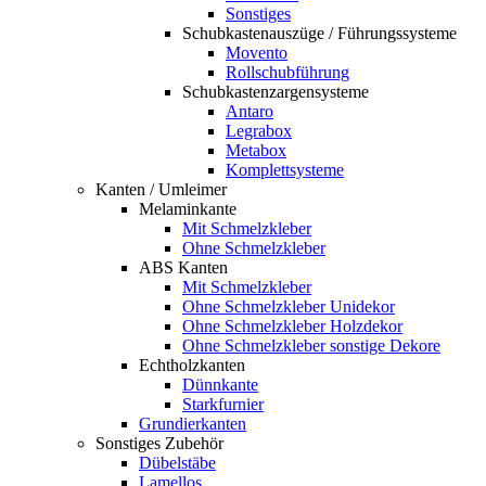
Sonstiges
Schubkastenauszüge / Führungssysteme
Movento
Rollschubführung
Schubkastenzargensysteme
Antaro
Legrabox
Metabox
Komplettsysteme
Kanten / Umleimer
Melaminkante
Mit Schmelzkleber
Ohne Schmelzkleber
ABS Kanten
Mit Schmelzkleber
Ohne Schmelzkleber Unidekor
Ohne Schmelzkleber Holzdekor
Ohne Schmelzkleber sonstige Dekore
Echtholzkanten
Dünnkante
Starkfurnier
Grundierkanten
Sonstiges Zubehör
Dübelstäbe
Lamellos