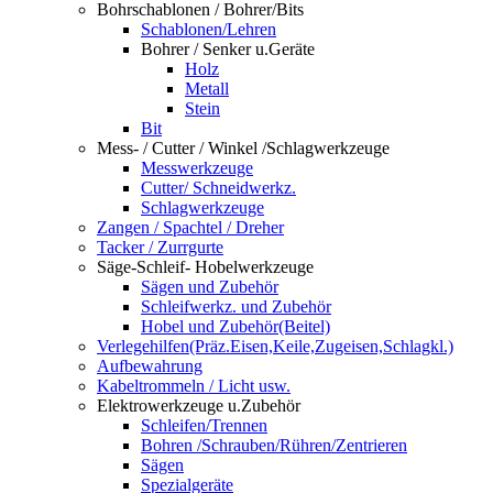
Bohrschablonen / Bohrer/Bits
Schablonen/Lehren
Bohrer / Senker u.Geräte
Holz
Metall
Stein
Bit
Mess- / Cutter / Winkel /Schlagwerkzeuge
Messwerkzeuge
Cutter/ Schneidwerkz.
Schlagwerkzeuge
Zangen / Spachtel / Dreher
Tacker / Zurrgurte
Säge-Schleif- Hobelwerkzeuge
Sägen und Zubehör
Schleifwerkz. und Zubehör
Hobel und Zubehör(Beitel)
Verlegehilfen(Präz.Eisen,Keile,Zugeisen,Schlagkl.)
Aufbewahrung
Kabeltrommeln / Licht usw.
Elektrowerkzeuge u.Zubehör
Schleifen/Trennen
Bohren /Schrauben/Rühren/Zentrieren
Sägen
Spezialgeräte