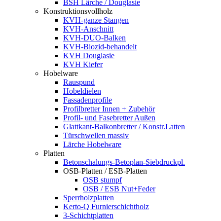
BSH Lärche / Douglasie
Konstruktionsvollholz
KVH-ganze Stangen
KVH-Anschnitt
KVH-DUO-Balken
KVH-Biozid-behandelt
KVH Douglasie
KVH Kiefer
Hobelware
Rauspund
Hobeldielen
Fassadenprofile
Profilbretter Innen + Zubehör
Profil- und Fasebretter Außen
Glattkant-Balkonbretter / Konstr.Latten
Türschwellen massiv
Lärche Hobelware
Platten
Betonschalungs-Betoplan-Siebdruckpl.
OSB-Platten / ESB-Platten
OSB stumpf
OSB / ESB Nut+Feder
Sperrholzplatten
Kerto-Q Furnierschichtholz
3-Schichtplatten