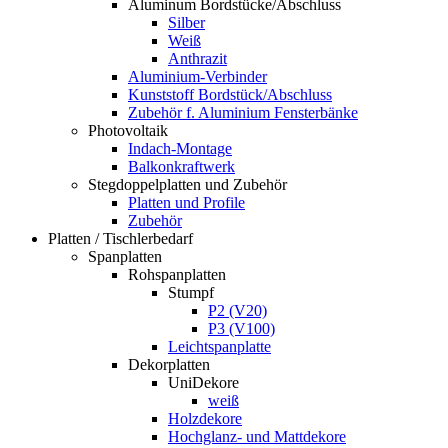
Aluminum Bordstücke/Abschluss
Silber
Weiß
Anthrazit
Aluminium-Verbinder
Kunststoff Bordstück/Abschluss
Zubehör f. Aluminium Fensterbänke
Photovoltaik
Indach-Montage
Balkonkraftwerk
Stegdoppelplatten und Zubehör
Platten und Profile
Zubehör
Platten / Tischlerbedarf
Spanplatten
Rohspanplatten
Stumpf
P2 (V20)
P3 (V100)
Leichtspanplatte
Dekorplatten
UniDekore
weiß
Holzdekore
Hochglanz- und Mattdekore