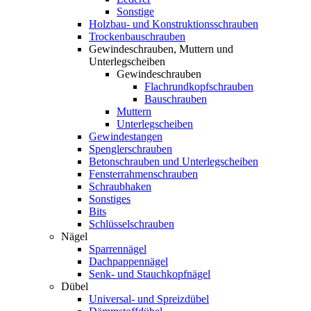
Sonstige
Holzbau- und Konstruktionsschrauben
Trockenbauschrauben
Gewindeschrauben, Muttern und
Unterlegscheiben
Gewindeschrauben
Flachrundkopfschrauben
Bauschrauben
Muttern
Unterlegscheiben
Gewindestangen
Spenglerschrauben
Betonschrauben und Unterlegscheiben
Fensterrahmenschrauben
Schraubhaken
Sonstiges
Bits
Schlüsselschrauben
Nägel
Sparrennägel
Dachpappennägel
Senk- und Stauchkopfnägel
Dübel
Universal- und Spreizdübel