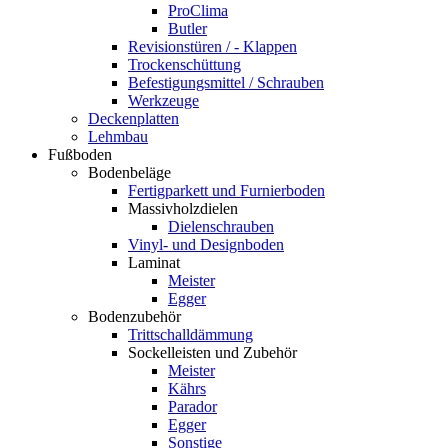
ProClima
Butler
Revisionstüren / - Klappen
Trockenschüttung
Befestigungsmittel / Schrauben
Werkzeuge
Deckenplatten
Lehmbau
Fußboden
Bodenbeläge
Fertigparkett und Furnierboden
Massivholzdielen
Dielenschrauben
Vinyl- und Designboden
Laminat
Meister
Egger
Bodenzubehör
Trittschalldämmung
Sockelleisten und Zubehör
Meister
Kährs
Parador
Egger
Sonstige