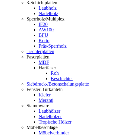
3-Schichtplatten
Laubholz
Nadelholz
Sperrholz/Multiplex
IF20
AW100
BFU
Kerto
Fräs-Sperrholz
Tischlerplatten
Faserplatten
MDF
Hartfaser
Roh
Beschichtet
Siebdruck-/Betonschalungsplatte
Fenster-Türkanteln
Kiefer
Meranti
Stammware
Laubhölzer
Nadelhölzer
Tropische Hölzer
Möbelbeschläge
Möbelverbinder