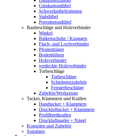
Dämmstoffdübel
Gipskartondübel
Schwerlastbefestigung
Stabdübel
Porenbetondübel
Baubeschläge und Holzverbinder
Winkel
Balkenschuhe / Knaggen
Flach- und Lochverbinder
Pfostenträger
Bodenhülsen
Holzverbinder
verdeckte Holzverbinder
Torbeschläge
Torbeschläge
Schiebetorzubehör
Fensterbeschläge
Zubehör/Werkzeuge
Tacker, Klammern und Krallen
Handtacker + Klammern
Drucklufttacker + Klammern
Profilbrettkrallen
Druckluftnagler + Nägel
Konsolen und Zubehör
Sonstiges