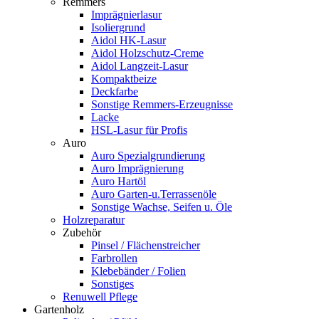
Remmers
Imprägnierlasur
Isoliergrund
Aidol HK-Lasur
Aidol Holzschutz-Creme
Aidol Langzeit-Lasur
Kompaktbeize
Deckfarbe
Sonstige Remmers-Erzeugnisse
Lacke
HSL-Lasur für Profis
Auro
Auro Spezialgrundierung
Auro Imprägnierung
Auro Hartöl
Auro Garten-u.Terrassenöle
Sonstige Wachse, Seifen u. Öle
Holzreparatur
Zubehör
Pinsel / Flächenstreicher
Farbrollen
Klebebänder / Folien
Sonstiges
Renuwell Pflege
Gartenholz