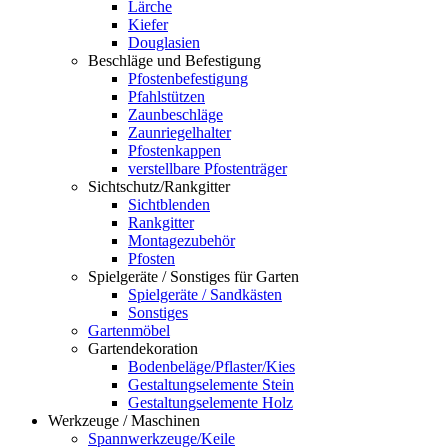
Lärche
Kiefer
Douglasien
Beschläge und Befestigung
Pfostenbefestigung
Pfahlstützen
Zaunbeschläge
Zaunriegelhalter
Pfostenkappen
verstellbare Pfostenträger
Sichtschutz/Rankgitter
Sichtblenden
Rankgitter
Montagezubehör
Pfosten
Spielgeräte / Sonstiges für Garten
Spielgeräte / Sandkästen
Sonstiges
Gartenmöbel
Gartendekoration
Bodenbeläge/Pflaster/Kies
Gestaltungselemente Stein
Gestaltungselemente Holz
Werkzeuge / Maschinen
Spannwerkzeuge/Keile