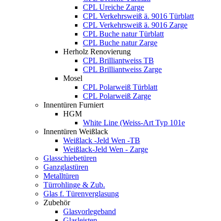
CPL Ureiche Zarge
CPL Verkehrsweiß ä. 9016 Türblatt
CPL Verkehrsweiß ä. 9016 Zarge
CPL Buche natur Türblatt
CPL Buche natur Zarge
Herholz Renovierung
CPL Brilliantweiss TB
CPL Brilliantweiss Zarge
Mosel
CPL Polarweiß Türblatt
CPL Polarweiß Zarge
Innentüren Furniert
HGM
White Line (Weiss-Art Typ 101e
Innentüren Weißlack
Weißlack -Jeld Wen -TB
Weißlack-Jeld Wen - Zarge
Glasschiebetüren
Ganzglastüren
Metalltüren
Türrohlinge & Zub.
Glas f. Türenverglasung
Zubehör
Glasvorlegeband
Glasleisten