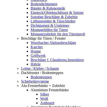
Bodendichtungen
Bänder & Rahmenteile
Einsteck/Objektschlösser & Spione
Sonstige Beschläge & Zubehör
Lüftungsgitter & Türschließer
Dichtgummi & Umleimer
Montagehilfen für Türen
Montagezubehör für den Türenprofi
Beschläge für Türen / Fenster
Wurzbacher Aktionsbeschläge
Karcher
Hoppe
Griffwerk
Beschläge f. Glastürenu.Innentüren
Häfele
Leime / Kleber / Schaum
Dachfenster / Bodentreppen
Bodentreppen
Schiebetürsysteme
Alu-Fensterbänke + Zubehör
Aluminium Fensterbänke
Silber
Weiß
Anthrazit