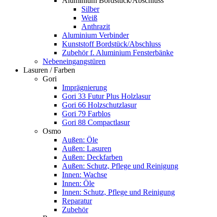
Aluminium Bordstück/Abschluss
Silber
Weiß
Anthrazit
Aluminium Verbinder
Kunststoff Bordstück/Abschluss
Zubehör f. Aluminium Fensterbänke
Nebeneingangstüren
Lasuren / Farben
Gori
Imprägnierung
Gori 33 Futur Plus Holzlasur
Gori 66 Holzschutzlasur
Gori 79 Farblos
Gori 88 Compactlasur
Osmo
Außen: Öle
Außen: Lasuren
Außen: Deckfarben
Außen: Schutz, Pflege und Reinigung
Innen: Wachse
Innen: Öle
Innen: Schutz, Pflege und Reinigung
Reparatur
Zubehör