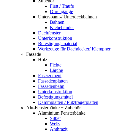
Zubehör
First / Traufe
Durchgänge
Unterspann-/ Unterdeckbahnen
Bahnen
Klebebänder
Dachfenster
Unterkonstruktion
Befestigungsmaterial
Werkzeuge für Dachdecker/ Klempner
Fassade
Holz
Fichte
Lärche
Faserzement
Fassadenplatten
Fassadenbahn
Unterkonstruktion
Befestigungsmittel
Dämmplatten / Putzträgerplatten
Alu-Fensterbänke + Zubehör
Aluminium Fensterbänke
Silber
Weiß
Anthrazit