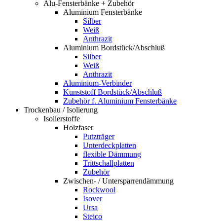
Alu-Fensterbänke + Zubehör
Aluminium Fensterbänke
Silber
Weiß
Anthrazit
Aluminium Bordstück/Abschluß
Silber
Weiß
Anthrazit
Aluminium-Verbinder
Kunststoff Bordstück/Abschluß
Zubehör f. Aluminium Fensterbänke
Trockenbau / Isolierung
Isolierstoffe
Holzfaser
Putzträger
Unterdeckplatten
flexible Dämmung
Trittschallplatten
Zubehör
Zwischen- / Untersparrendämmung
Rockwool
Isover
Ursa
Steico