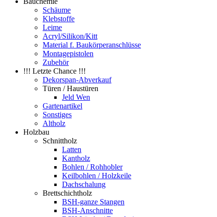
Bauchemie
Schäume
Klebstoffe
Leime
Acryl/Silikon/Kitt
Material f. Baukörperanschlüsse
Montagepistolen
Zubehör
!!! Letzte Chance !!!
Dekorspan-Abverkauf
Türen / Haustüren
Jeld Wen
Gartenartikel
Sonstiges
Altholz
Holzbau
Schnittholz
Latten
Kantholz
Bohlen / Rohhobler
Keilbohlen / Holzkeile
Dachschalung
Brettschichtholz
BSH-ganze Stangen
BSH-Anschnitte