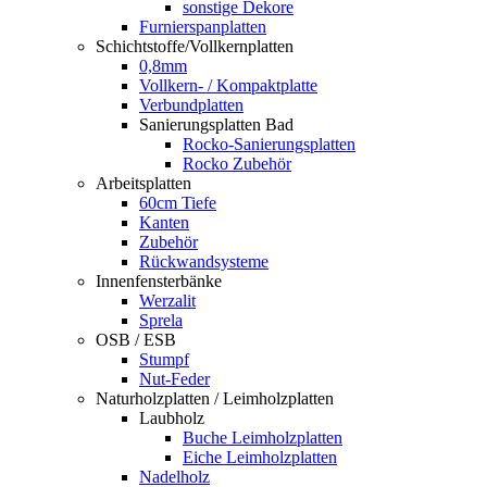
sonstige Dekore
Furnierspanplatten
Schichtstoffe/Vollkernplatten
0,8mm
Vollkern- / Kompaktplatte
Verbundplatten
Sanierungsplatten Bad
Rocko-Sanierungsplatten
Rocko Zubehör
Arbeitsplatten
60cm Tiefe
Kanten
Zubehör
Rückwandsysteme
Innenfensterbänke
Werzalit
Sprela
OSB / ESB
Stumpf
Nut-Feder
Naturholzplatten / Leimholzplatten
Laubholz
Buche Leimholzplatten
Eiche Leimholzplatten
Nadelholz