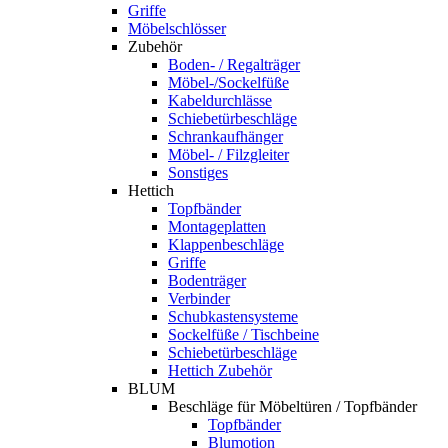
Griffe
Möbelschlösser
Zubehör
Boden- / Regalträger
Möbel-/Sockelfüße
Kabeldurchlässe
Schiebetürbeschläge
Schrankaufhänger
Möbel- / Filzgleiter
Sonstiges
Hettich
Topfbänder
Montageplatten
Klappenbeschläge
Griffe
Bodenträger
Verbinder
Schubkastensysteme
Sockelfüße / Tischbeine
Schiebetürbeschläge
Hettich Zubehör
BLUM
Beschläge für Möbeltüren / Topfbänder
Topfbänder
Blumotion