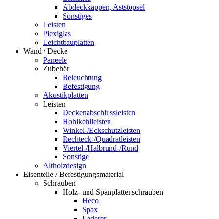
Abdeckkappen, Aststöpsel
Sonstiges
Leisten
Plexiglas
Leichtbauplatten
Wand / Decke
Paneele
Zubehör
Beleuchtung
Befestigung
Akustikplatten
Leisten
Deckenabschlussleisten
Hohlkehlleisten
Winkel-/Eckschutzleisten
Rechteck-/Quadratleisten
Viertel-/Halbrund-/Rund
Sonstige
Altholzdesign
Eisenteile / Befestigungsmaterial
Schrauben
Holz- und Spanplattenschrauben
Heco
Spax
Lederer