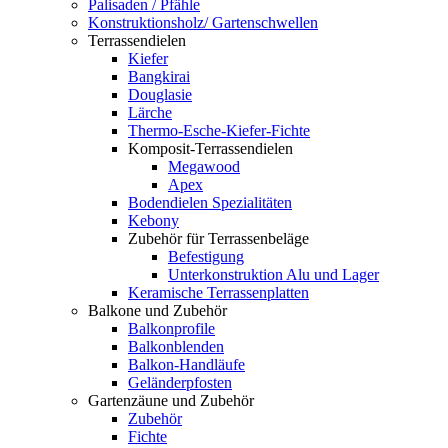
Palisaden / Pfähle
Konstruktionsholz/ Gartenschwellen
Terrassendielen
Kiefer
Bangkirai
Douglasie
Lärche
Thermo-Esche-Kiefer-Fichte
Komposit-Terrassendielen
Megawood
Apex
Bodendielen Spezialitäten
Kebony
Zubehör für Terrassenbeläge
Befestigung
Unterkonstruktion Alu und Lager
Keramische Terrassenplatten
Balkone und Zubehör
Balkonprofile
Balkonblenden
Balkon-Handläufe
Geländerpfosten
Gartenzäune und Zubehör
Zubehör
Fichte