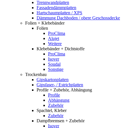
Trennwandplatten
Fassadendämmplatten
Hartschaumplatten / XPS
Dämmung Dachboden / obere Geschossdecke
Folien + Klebebänder
Folien
ProClima
Alujet
Weitere
Klebebänder + Dichtstoffe
ProClima
Isover
Soudal
Sonstige
Trockenbau
Gipskartonplatten
Gipsfaser- / Estrichplatten
Profile + Zubehör, Abhängung
Profile
Abhängung
Zubehör
Spachtel, Kleber
Zubehör
Dampfbremsen + Zubehör
Isover