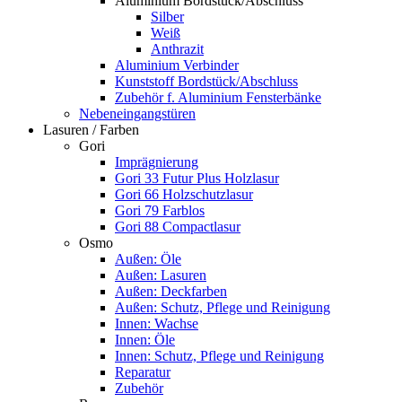
Aluminium Bordstück/Abschluss
Silber
Weiß
Anthrazit
Aluminium Verbinder
Kunststoff Bordstück/Abschluss
Zubehör f. Aluminium Fensterbänke
Nebeneingangstüren
Lasuren / Farben
Gori
Imprägnierung
Gori 33 Futur Plus Holzlasur
Gori 66 Holzschutzlasur
Gori 79 Farblos
Gori 88 Compactlasur
Osmo
Außen: Öle
Außen: Lasuren
Außen: Deckfarben
Außen: Schutz, Pflege und Reinigung
Innen: Wachse
Innen: Öle
Innen: Schutz, Pflege und Reinigung
Reparatur
Zubehör