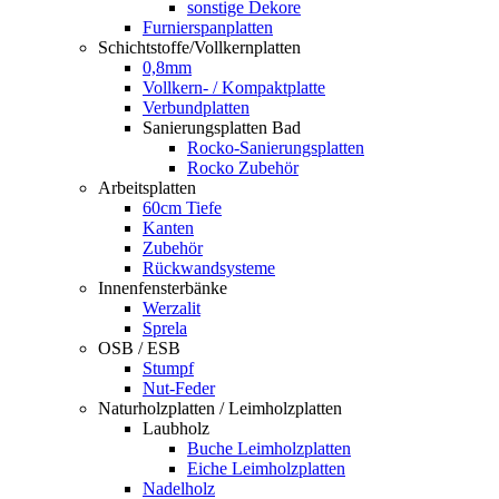
sonstige Dekore
Furnierspanplatten
Schichtstoffe/Vollkernplatten
0,8mm
Vollkern- / Kompaktplatte
Verbundplatten
Sanierungsplatten Bad
Rocko-Sanierungsplatten
Rocko Zubehör
Arbeitsplatten
60cm Tiefe
Kanten
Zubehör
Rückwandsysteme
Innenfensterbänke
Werzalit
Sprela
OSB / ESB
Stumpf
Nut-Feder
Naturholzplatten / Leimholzplatten
Laubholz
Buche Leimholzplatten
Eiche Leimholzplatten
Nadelholz