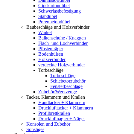
Dämmstoffdübel
Gipskartondübel
Schwerlastbefestigung
Stabdübel
Porenbetondübel
Baubeschläge und Holzverbinder
Winkel
Balkenschuhe / Knaggen
Flach- und Lochverbinder
Pfostenträger
Bodenhülsen
Holzverbinder
verdeckte Holzverbinder
Torbeschläge
Torbeschläge
Schiebetorzubehör
Fensterbeschläge
Zubehör/Werkzeuge
Tacker, Klammern und Krallen
Handtacker + Klammern
Drucklufttacker + Klammern
Profilbrettkrallen
Druckluftnagler + Nägel
Konsolen und Zubehör
Sonstiges