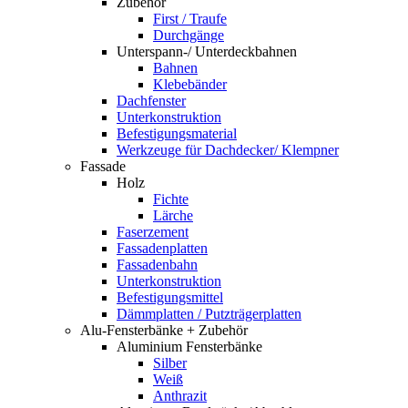
Zubehör
First / Traufe
Durchgänge
Unterspann-/ Unterdeckbahnen
Bahnen
Klebebänder
Dachfenster
Unterkonstruktion
Befestigungsmaterial
Werkzeuge für Dachdecker/ Klempner
Fassade
Holz
Fichte
Lärche
Faserzement
Fassadenplatten
Fassadenbahn
Unterkonstruktion
Befestigungsmittel
Dämmplatten / Putzträgerplatten
Alu-Fensterbänke + Zubehör
Aluminium Fensterbänke
Silber
Weiß
Anthrazit