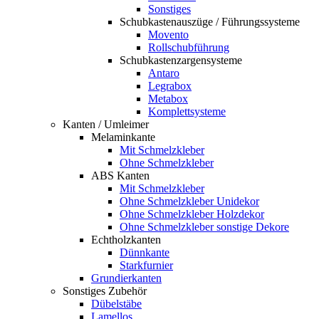
Sonstiges
Schubkastenauszüge / Führungssysteme
Movento
Rollschubführung
Schubkastenzargensysteme
Antaro
Legrabox
Metabox
Komplettsysteme
Kanten / Umleimer
Melaminkante
Mit Schmelzkleber
Ohne Schmelzkleber
ABS Kanten
Mit Schmelzkleber
Ohne Schmelzkleber Unidekor
Ohne Schmelzkleber Holzdekor
Ohne Schmelzkleber sonstige Dekore
Echtholzkanten
Dünnkante
Starkfurnier
Grundierkanten
Sonstiges Zubehör
Dübelstäbe
Lamellos