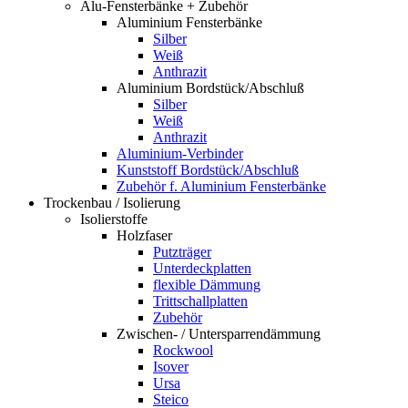
Alu-Fensterbänke + Zubehör
Aluminium Fensterbänke
Silber
Weiß
Anthrazit
Aluminium Bordstück/Abschluß
Silber
Weiß
Anthrazit
Aluminium-Verbinder
Kunststoff Bordstück/Abschluß
Zubehör f. Aluminium Fensterbänke
Trockenbau / Isolierung
Isolierstoffe
Holzfaser
Putzträger
Unterdeckplatten
flexible Dämmung
Trittschallplatten
Zubehör
Zwischen- / Untersparrendämmung
Rockwool
Isover
Ursa
Steico