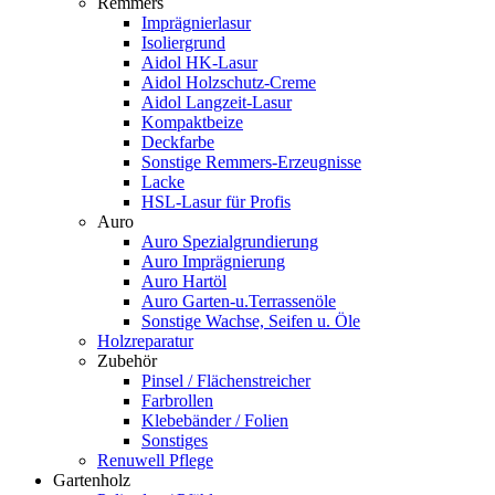
Remmers
Imprägnierlasur
Isoliergrund
Aidol HK-Lasur
Aidol Holzschutz-Creme
Aidol Langzeit-Lasur
Kompaktbeize
Deckfarbe
Sonstige Remmers-Erzeugnisse
Lacke
HSL-Lasur für Profis
Auro
Auro Spezialgrundierung
Auro Imprägnierung
Auro Hartöl
Auro Garten-u.Terrassenöle
Sonstige Wachse, Seifen u. Öle
Holzreparatur
Zubehör
Pinsel / Flächenstreicher
Farbrollen
Klebebänder / Folien
Sonstiges
Renuwell Pflege
Gartenholz