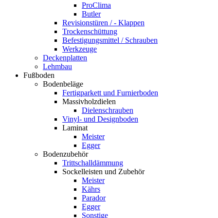
ProClima
Butler
Revisionstüren / - Klappen
Trockenschüttung
Befestigungsmittel / Schrauben
Werkzeuge
Deckenplatten
Lehmbau
Fußboden
Bodenbeläge
Fertigparkett und Furnierboden
Massivholzdielen
Dielenschrauben
Vinyl- und Designboden
Laminat
Meister
Egger
Bodenzubehör
Trittschalldämmung
Sockelleisten und Zubehör
Meister
Kährs
Parador
Egger
Sonstige