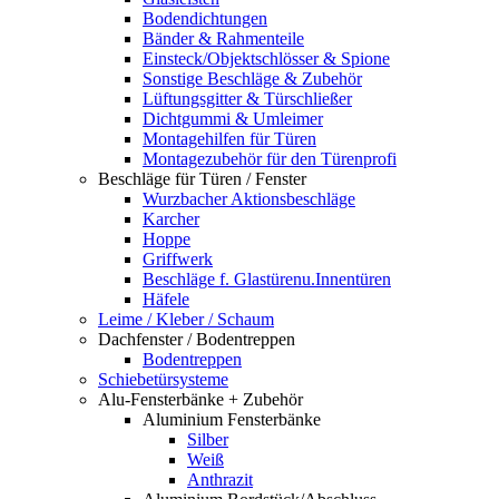
Bodendichtungen
Bänder & Rahmenteile
Einsteck/Objektschlösser & Spione
Sonstige Beschläge & Zubehör
Lüftungsgitter & Türschließer
Dichtgummi & Umleimer
Montagehilfen für Türen
Montagezubehör für den Türenprofi
Beschläge für Türen / Fenster
Wurzbacher Aktionsbeschläge
Karcher
Hoppe
Griffwerk
Beschläge f. Glastürenu.Innentüren
Häfele
Leime / Kleber / Schaum
Dachfenster / Bodentreppen
Bodentreppen
Schiebetürsysteme
Alu-Fensterbänke + Zubehör
Aluminium Fensterbänke
Silber
Weiß
Anthrazit