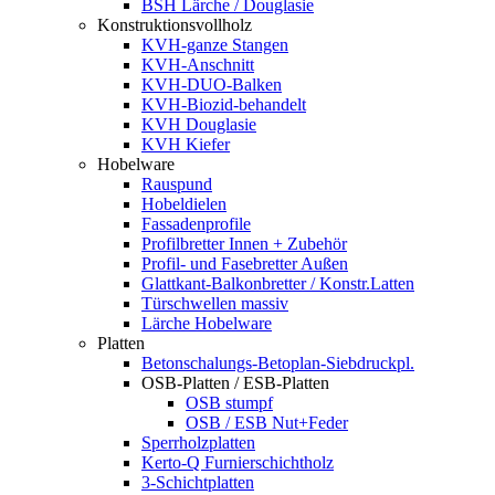
BSH Lärche / Douglasie
Konstruktionsvollholz
KVH-ganze Stangen
KVH-Anschnitt
KVH-DUO-Balken
KVH-Biozid-behandelt
KVH Douglasie
KVH Kiefer
Hobelware
Rauspund
Hobeldielen
Fassadenprofile
Profilbretter Innen + Zubehör
Profil- und Fasebretter Außen
Glattkant-Balkonbretter / Konstr.Latten
Türschwellen massiv
Lärche Hobelware
Platten
Betonschalungs-Betoplan-Siebdruckpl.
OSB-Platten / ESB-Platten
OSB stumpf
OSB / ESB Nut+Feder
Sperrholzplatten
Kerto-Q Furnierschichtholz
3-Schichtplatten