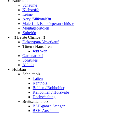
Bauchemie
Schäume
Klebstoffe
Leime
Acryl/Silikon/Kitt
Material f. Baukörperanschlüsse
Montagepistolen
Zubehör
!!! Letzte Chance !!!
Dekorspan-Abverkauf
Türen / Haustüren
Jeld Wen
Gartenartikel
Sonstiges
Altholz
Holzbau
Schnittholz
Latten
Kantholz
Bohlen / Rohhobler
Keilbohlen / Holzkeile
Dachschalung
Brettschichtholz
BSH-ganze Stangen
BSH-Anschnitte