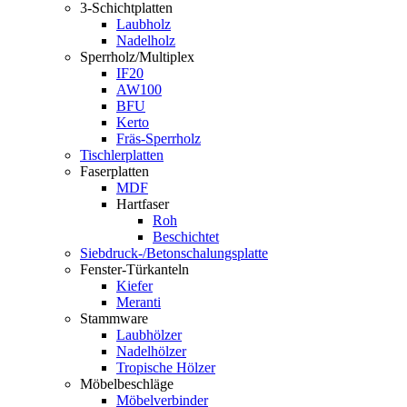
3-Schichtplatten
Laubholz
Nadelholz
Sperrholz/Multiplex
IF20
AW100
BFU
Kerto
Fräs-Sperrholz
Tischlerplatten
Faserplatten
MDF
Hartfaser
Roh
Beschichtet
Siebdruck-/Betonschalungsplatte
Fenster-Türkanteln
Kiefer
Meranti
Stammware
Laubhölzer
Nadelhölzer
Tropische Hölzer
Möbelbeschläge
Möbelverbinder