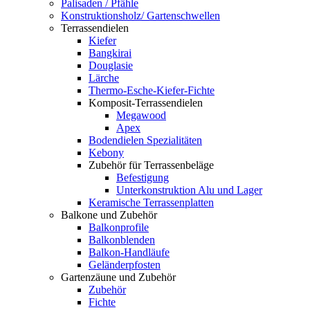
Palisaden / Pfähle
Konstruktionsholz/ Gartenschwellen
Terrassendielen
Kiefer
Bangkirai
Douglasie
Lärche
Thermo-Esche-Kiefer-Fichte
Komposit-Terrassendielen
Megawood
Apex
Bodendielen Spezialitäten
Kebony
Zubehör für Terrassenbeläge
Befestigung
Unterkonstruktion Alu und Lager
Keramische Terrassenplatten
Balkone und Zubehör
Balkonprofile
Balkonblenden
Balkon-Handläufe
Geländerpfosten
Gartenzäune und Zubehör
Zubehör
Fichte