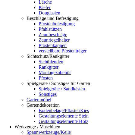
Lärche
Kiefer
Douglasien
Beschläge und Befestigung
Pfostenbefestigung
Pfahlstützen
Zaunbeschläge
Zaunriegelhalter
Pfostenkappen
verstellbare Pfostenträger
Sichtschutz/Rankgitter
Sichtblenden
Rankgitter
Montagezubehör
Pfosten
Spielgeräte / Sonstiges für Garten
Spielgeräte / Sandkästen
Sonstiges
Gartenmöbel
Gartendekoration
Bodenbeläge/Pflaster/Kies
Gestaltungselemente Stein
Gestaltungselemente Holz
Werkzeuge / Maschinen
Spannwerkzeuge/Keile