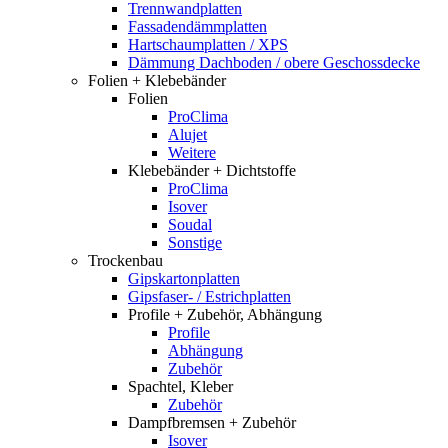
Trennwandplatten
Fassadendämmplatten
Hartschaumplatten / XPS
Dämmung Dachboden / obere Geschossdecke
Folien + Klebebänder
Folien
ProClima
Alujet
Weitere
Klebebänder + Dichtstoffe
ProClima
Isover
Soudal
Sonstige
Trockenbau
Gipskartonplatten
Gipsfaser- / Estrichplatten
Profile + Zubehör, Abhängung
Profile
Abhängung
Zubehör
Spachtel, Kleber
Zubehör
Dampfbremsen + Zubehör
Isover