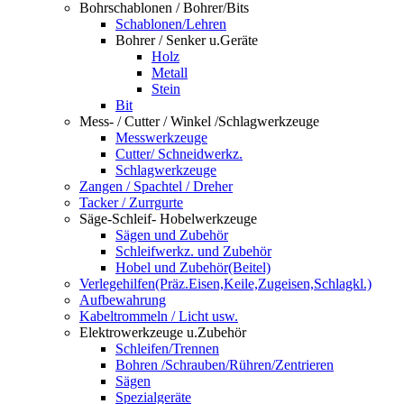
Bohrschablonen / Bohrer/Bits
Schablonen/Lehren
Bohrer / Senker u.Geräte
Holz
Metall
Stein
Bit
Mess- / Cutter / Winkel /Schlagwerkzeuge
Messwerkzeuge
Cutter/ Schneidwerkz.
Schlagwerkzeuge
Zangen / Spachtel / Dreher
Tacker / Zurrgurte
Säge-Schleif- Hobelwerkzeuge
Sägen und Zubehör
Schleifwerkz. und Zubehör
Hobel und Zubehör(Beitel)
Verlegehilfen(Präz.Eisen,Keile,Zugeisen,Schlagkl.)
Aufbewahrung
Kabeltrommeln / Licht usw.
Elektrowerkzeuge u.Zubehör
Schleifen/Trennen
Bohren /Schrauben/Rühren/Zentrieren
Sägen
Spezialgeräte