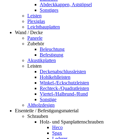
Abdeckkappen, Aststöpsel
Sonstiges
Leisten
Plexiglas
Leichtbauplatten
Wand / Decke
Paneele
Zubehör
Beleuchtung
Befestigung
Akustikplatten
Leisten
Deckenabschlussleisten
Hohlkehlleisten
Winkel-/Eckschutzleisten
Rechteck-/Quadratleisten
Viertel-/Halbrund-/Rund
Sonstige
Altholzdesign
Eisenteile / Befestigungsmaterial
Schrauben
Holz- und Spanplattenschrauben
Heco
Spax
Lederer