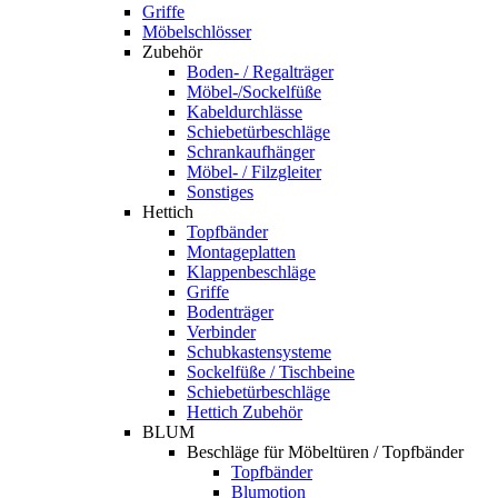
Griffe
Möbelschlösser
Zubehör
Boden- / Regalträger
Möbel-/Sockelfüße
Kabeldurchlässe
Schiebetürbeschläge
Schrankaufhänger
Möbel- / Filzgleiter
Sonstiges
Hettich
Topfbänder
Montageplatten
Klappenbeschläge
Griffe
Bodenträger
Verbinder
Schubkastensysteme
Sockelfüße / Tischbeine
Schiebetürbeschläge
Hettich Zubehör
BLUM
Beschläge für Möbeltüren / Topfbänder
Topfbänder
Blumotion