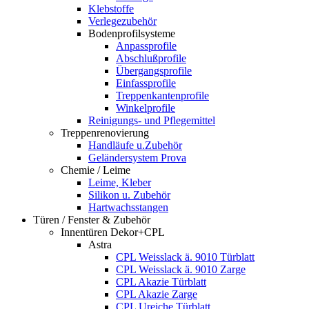
Klebstoffe
Verlegezubehör
Bodenprofilsysteme
Anpassprofile
Abschlußprofile
Übergangsprofile
Einfassprofile
Treppenkantenprofile
Winkelprofile
Reinigungs- und Pflegemittel
Treppenrenovierung
Handläufe u.Zubehör
Geländersystem Prova
Chemie / Leime
Leime, Kleber
Silikon u. Zubehör
Hartwachsstangen
Türen / Fenster & Zubehör
Innentüren Dekor+CPL
Astra
CPL Weisslack ä. 9010 Türblatt
CPL Weisslack ä. 9010 Zarge
CPL Akazie Türblatt
CPL Akazie Zarge
CPL Ureiche Türblatt