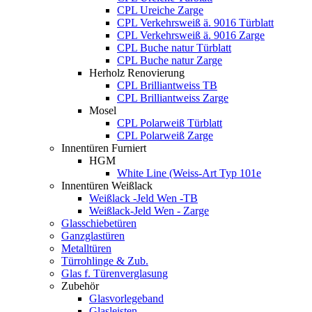
CPL Ureiche Zarge
CPL Verkehrsweiß ä. 9016 Türblatt
CPL Verkehrsweiß ä. 9016 Zarge
CPL Buche natur Türblatt
CPL Buche natur Zarge
Herholz Renovierung
CPL Brilliantweiss TB
CPL Brilliantweiss Zarge
Mosel
CPL Polarweiß Türblatt
CPL Polarweiß Zarge
Innentüren Furniert
HGM
White Line (Weiss-Art Typ 101e
Innentüren Weißlack
Weißlack -Jeld Wen -TB
Weißlack-Jeld Wen - Zarge
Glasschiebetüren
Ganzglastüren
Metalltüren
Türrohlinge & Zub.
Glas f. Türenverglasung
Zubehör
Glasvorlegeband
Glasleisten