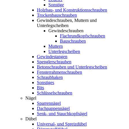
Sonstige
Holzbau- und Konstruktionsschrauben
Trockenbauschrauben
Gewindeschrauben, Muttern und
Unterlegscheiben
Gewindeschrauben
Flachrundkopfschrauben
Bauschrauben
Muttern
Unterlegscheiben
Gewindestangen
Spenglerschrauben
Betonschrauben und Unterlegscheiben
Fensterrahmenschrauben
Schraubhaken
Sonstiges
Bits
Schlüsselschrauben
Nägel
Sparrennägel
Dachpappennägel
Senk- und Stauchkopfnägel
Dübel
Universal- und Spreizdübel