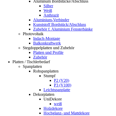
Aluminum Bordstücke/Abschluss
Silber
Weiß
Anthrazit
Aluminium-Verbinder
Kunststoff Bordstück/Abschluss
Zubehör f. Aluminium Fensterbänke
Photovoltaik
Indach-Montage
Balkonkraftwerk
Stegdoppelplatten und Zubehör
Platten und Profile
Zubehör
Platten / Tischlerbedarf
Spanplatten
Rohspanplatten
Stumpf
P2 (V20)
P3 (V100)
Leichtspanplatte
Dekorplatten
UniDekore
weiß
Holzdekore
Hochglanz- und Mattdekore