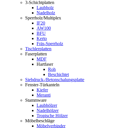
3-Schichtplatten
Laubholz
Nadelholz
Sperrholz/Multiplex
IF20
AW100
BFU
Kerto
Fräs-Sperrholz
Tischlerplatten
Faserplatten
MDF
Hartfaser
Roh
Beschichtet
Siebdruck-/Betonschalungsplatte
Fenster-Türkanteln
Kiefer
Meranti
Stammware
Laubhölzer
Nadelhölzer
Tropische Hölzer
Möbelbeschläge
Möbelverbinder