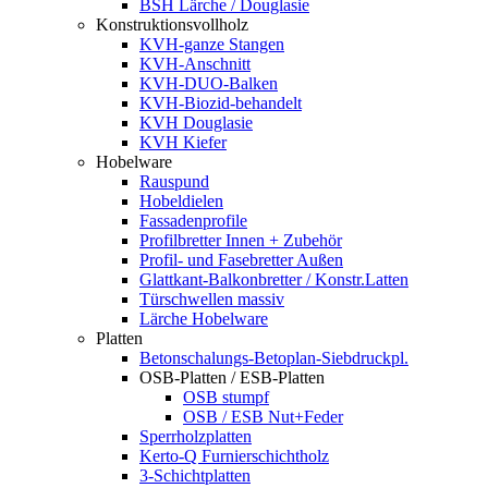
BSH Lärche / Douglasie
Konstruktionsvollholz
KVH-ganze Stangen
KVH-Anschnitt
KVH-DUO-Balken
KVH-Biozid-behandelt
KVH Douglasie
KVH Kiefer
Hobelware
Rauspund
Hobeldielen
Fassadenprofile
Profilbretter Innen + Zubehör
Profil- und Fasebretter Außen
Glattkant-Balkonbretter / Konstr.Latten
Türschwellen massiv
Lärche Hobelware
Platten
Betonschalungs-Betoplan-Siebdruckpl.
OSB-Platten / ESB-Platten
OSB stumpf
OSB / ESB Nut+Feder
Sperrholzplatten
Kerto-Q Furnierschichtholz
3-Schichtplatten