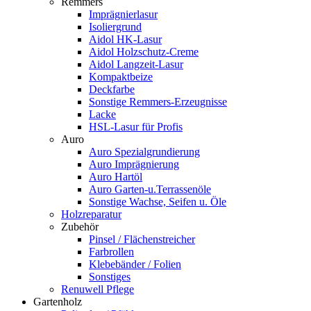
Remmers
Imprägnierlasur
Isoliergrund
Aidol HK-Lasur
Aidol Holzschutz-Creme
Aidol Langzeit-Lasur
Kompaktbeize
Deckfarbe
Sonstige Remmers-Erzeugnisse
Lacke
HSL-Lasur für Profis
Auro
Auro Spezialgrundierung
Auro Imprägnierung
Auro Hartöl
Auro Garten-u.Terrassenöle
Sonstige Wachse, Seifen u. Öle
Holzreparatur
Zubehör
Pinsel / Flächenstreicher
Farbrollen
Klebebänder / Folien
Sonstiges
Renuwell Pflege
Gartenholz