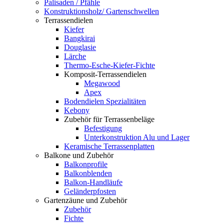
Palisaden / Pfähle
Konstruktionsholz/ Gartenschwellen
Terrassendielen
Kiefer
Bangkirai
Douglasie
Lärche
Thermo-Esche-Kiefer-Fichte
Komposit-Terrassendielen
Megawood
Apex
Bodendielen Spezialitäten
Kebony
Zubehör für Terrassenbeläge
Befestigung
Unterkonstruktion Alu und Lager
Keramische Terrassenplatten
Balkone und Zubehör
Balkonprofile
Balkonblenden
Balkon-Handläufe
Geländerpfosten
Gartenzäune und Zubehör
Zubehör
Fichte