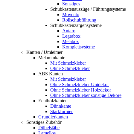
Sonstiges
Schubkastenauszüge / Führungssysteme
Movento
Rollschubführung
Schubkastenzargensysteme
Antaro
Legrabox
Metabox
Komplettsysteme
Kanten / Umleimer
Melaminkante
Mit Schmelzkleber
Ohne Schmelzkleber
ABS Kanten
Mit Schmelzkleber
Ohne Schmelzkleber Unidekor
Ohne Schmelzkleber Holzdekor
Ohne Schmelzkleber sonstige Dekore
Echtholzkanten
Dünnkante
Starkfurnier
Grundierkanten
Sonstiges Zubehör
Dübelstäbe
Lamellos