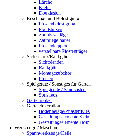
Lärche
Kiefer
Douglasien
Beschläge und Befestigung
Pfostenbefestigung
Pfahlstützen
Zaunbeschläge
Zaunriegelhalter
Pfostenkappen
verstellbare Pfostenträger
Sichtschutz/Rankgitter
Sichtblenden
Rankgitter
Montagezubehör
Pfosten
Spielgeräte / Sonstiges für Garten
Spielgeräte / Sandkästen
Sonstiges
Gartenmöbel
Gartendekoration
Bodenbeläge/Pflaster/Kies
Gestaltungselemente Stein
Gestaltungselemente Holz
Werkzeuge / Maschinen
Spannwerkzeuge/Keile