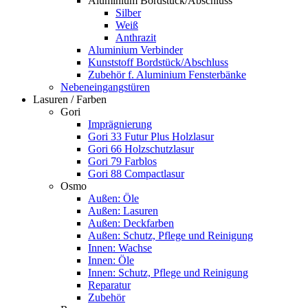
Aluminium Bordstück/Abschluss
Silber
Weiß
Anthrazit
Aluminium Verbinder
Kunststoff Bordstück/Abschluss
Zubehör f. Aluminium Fensterbänke
Nebeneingangstüren
Lasuren / Farben
Gori
Imprägnierung
Gori 33 Futur Plus Holzlasur
Gori 66 Holzschutzlasur
Gori 79 Farblos
Gori 88 Compactlasur
Osmo
Außen: Öle
Außen: Lasuren
Außen: Deckfarben
Außen: Schutz, Pflege und Reinigung
Innen: Wachse
Innen: Öle
Innen: Schutz, Pflege und Reinigung
Reparatur
Zubehör