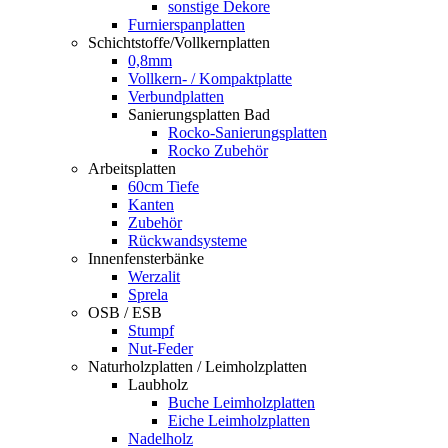
sonstige Dekore
Furnierspanplatten
Schichtstoffe/Vollkernplatten
0,8mm
Vollkern- / Kompaktplatte
Verbundplatten
Sanierungsplatten Bad
Rocko-Sanierungsplatten
Rocko Zubehör
Arbeitsplatten
60cm Tiefe
Kanten
Zubehör
Rückwandsysteme
Innenfensterbänke
Werzalit
Sprela
OSB / ESB
Stumpf
Nut-Feder
Naturholzplatten / Leimholzplatten
Laubholz
Buche Leimholzplatten
Eiche Leimholzplatten
Nadelholz