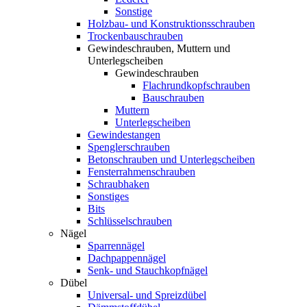
Sonstige
Holzbau- und Konstruktionsschrauben
Trockenbauschrauben
Gewindeschrauben, Muttern und
Unterlegscheiben
Gewindeschrauben
Flachrundkopfschrauben
Bauschrauben
Muttern
Unterlegscheiben
Gewindestangen
Spenglerschrauben
Betonschrauben und Unterlegscheiben
Fensterrahmenschrauben
Schraubhaken
Sonstiges
Bits
Schlüsselschrauben
Nägel
Sparrennägel
Dachpappennägel
Senk- und Stauchkopfnägel
Dübel
Universal- und Spreizdübel