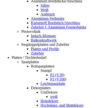
Aluminum Bordstücke/Abschluss
Silber
Weiß
Anthrazit
Aluminium-Verbinder
Kunststoff Bordstück/Abschluss
Zubehör f. Aluminium Fensterbänke
Photovoltaik
Indach-Montage
Balkonkraftwerk
Stegdoppelplatten und Zubehör
Platten und Profile
Zubehör
Platten / Tischlerbedarf
Spanplatten
Rohspanplatten
Stumpf
P2 (V20)
P3 (V100)
Leichtspanplatte
Dekorplatten
UniDekore
weiß
Holzdekore
Hochglanz- und Mattdekore