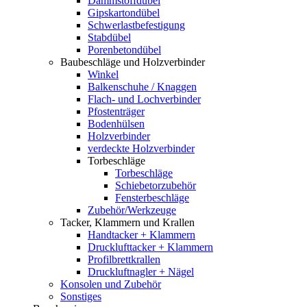
Dämmstoffdübel
Gipskartondübel
Schwerlastbefestigung
Stabdübel
Porenbetondübel
Baubeschläge und Holzverbinder
Winkel
Balkenschuhe / Knaggen
Flach- und Lochverbinder
Pfostenträger
Bodenhülsen
Holzverbinder
verdeckte Holzverbinder
Torbeschläge
Torbeschläge
Schiebetorzubehör
Fensterbeschläge
Zubehör/Werkzeuge
Tacker, Klammern und Krallen
Handtacker + Klammern
Drucklufttacker + Klammern
Profilbrettkrallen
Druckluftnagler + Nägel
Konsolen und Zubehör
Sonstiges