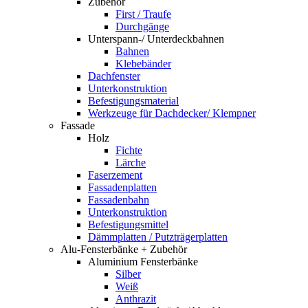
Zubehör
First / Traufe
Durchgänge
Unterspann-/ Unterdeckbahnen
Bahnen
Klebebänder
Dachfenster
Unterkonstruktion
Befestigungsmaterial
Werkzeuge für Dachdecker/ Klempner
Fassade
Holz
Fichte
Lärche
Faserzement
Fassadenplatten
Fassadenbahn
Unterkonstruktion
Befestigungsmittel
Dämmplatten / Putzträgerplatten
Alu-Fensterbänke + Zubehör
Aluminium Fensterbänke
Silber
Weiß
Anthrazit