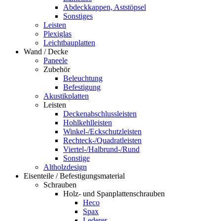
Abdeckkappen, Aststöpsel
Sonstiges
Leisten
Plexiglas
Leichtbauplatten
Wand / Decke
Paneele
Zubehör
Beleuchtung
Befestigung
Akustikplatten
Leisten
Deckenabschlussleisten
Hohlkehlleisten
Winkel-/Eckschutzleisten
Rechteck-/Quadratleisten
Viertel-/Halbrund-/Rund
Sonstige
Altholzdesign
Eisenteile / Befestigungsmaterial
Schrauben
Holz- und Spanplattenschrauben
Heco
Spax
Lederer