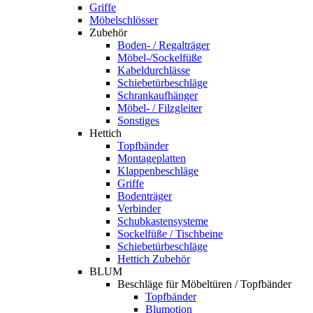
Griffe
Möbelschlösser
Zubehör
Boden- / Regalträger
Möbel-/Sockelfüße
Kabeldurchlässe
Schiebetürbeschläge
Schrankaufhänger
Möbel- / Filzgleiter
Sonstiges
Hettich
Topfbänder
Montageplatten
Klappenbeschläge
Griffe
Bodenträger
Verbinder
Schubkastensysteme
Sockelfüße / Tischbeine
Schiebetürbeschläge
Hettich Zubehör
BLUM
Beschläge für Möbeltüren / Topfbänder
Topfbänder
Blumotion