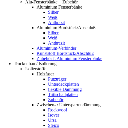
Alu-Fensterbänke + Zubehör
Aluminium Fensterbänke
Silber
Weiß
Anthrazit
Aluminium Bordstück/Abschluß
Silber
Weiß
Anthrazit
Aluminium-Verbinder
Kunststoff Bordstück/Abschluß
Zubehör f. Aluminium Fensterbänke
Trockenbau / Isolierung
Isolierstoffe
Holzfaser
Putzträger
Unterdeckplatten
flexible Dämmung
Trittschallplatten
Zubehör
Zwischen- / Untersparrendämmung
Rockwool
Isover
Ursa
Steico