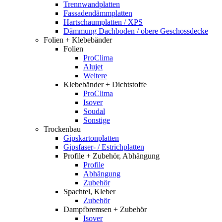
Trennwandplatten
Fassadendämmplatten
Hartschaumplatten / XPS
Dämmung Dachboden / obere Geschossdecke
Folien + Klebebänder
Folien
ProClima
Alujet
Weitere
Klebebänder + Dichtstoffe
ProClima
Isover
Soudal
Sonstige
Trockenbau
Gipskartonplatten
Gipsfaser- / Estrichplatten
Profile + Zubehör, Abhängung
Profile
Abhängung
Zubehör
Spachtel, Kleber
Zubehör
Dampfbremsen + Zubehör
Isover