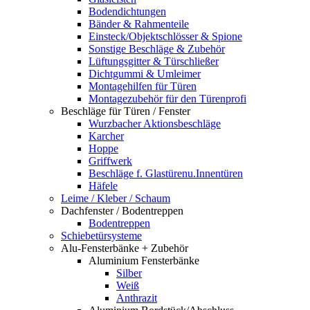
Bodendichtungen
Bänder & Rahmenteile
Einsteck/Objektschlösser & Spione
Sonstige Beschläge & Zubehör
Lüftungsgitter & Türschließer
Dichtgummi & Umleimer
Montagehilfen für Türen
Montagezubehör für den Türenprofi
Beschläge für Türen / Fenster
Wurzbacher Aktionsbeschläge
Karcher
Hoppe
Griffwerk
Beschläge f. Glastürenu.Innentüren
Häfele
Leime / Kleber / Schaum
Dachfenster / Bodentreppen
Bodentreppen
Schiebetürsysteme
Alu-Fensterbänke + Zubehör
Aluminium Fensterbänke
Silber
Weiß
Anthrazit