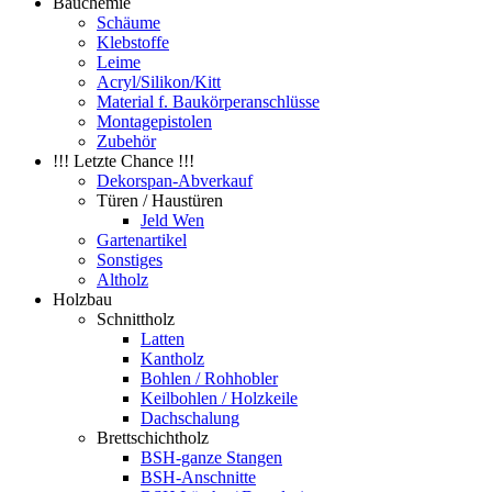
Bauchemie
Schäume
Klebstoffe
Leime
Acryl/Silikon/Kitt
Material f. Baukörperanschlüsse
Montagepistolen
Zubehör
!!! Letzte Chance !!!
Dekorspan-Abverkauf
Türen / Haustüren
Jeld Wen
Gartenartikel
Sonstiges
Altholz
Holzbau
Schnittholz
Latten
Kantholz
Bohlen / Rohhobler
Keilbohlen / Holzkeile
Dachschalung
Brettschichtholz
BSH-ganze Stangen
BSH-Anschnitte