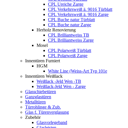
CPL Ureiche Zarge
CPL Verkehrsweiß ä. 9016 Türblatt
CPL Verkehrsweiß ä. 9016 Zarge
CPL Buche natur Türblatt
CPL Buche natur Zarge
Herholz Renovierung
CPL Brilliantweiss TB
CPL Brilliantweiss Zarge
Mosel
CPL Polarweiß Türblatt
CPL Polarweiß Zarge
Innentüren Furniert
HGM
White Line (Weiss-Art Typ 101e
Innentüren Weißlack
Weißlack -Jeld Wen -TB
Weißlack-Jeld Wen - Zarge
Glasschiebetüren
Ganzglastüren
Metalltüren
Türrohlinge & Zub.
Glas f. Türenverglasung
Zubehör
Glasvorlegeband
Glasleisten