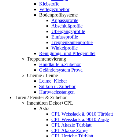
Klebstoffe
Verlegezubehör
Bodenprofilsysteme
Anpassprofile
Abschlußprofile
Übergangsprofile
Einfassprofile
Treppenkantenprofile
Winkelprofile
Reinigungs- und Pflegemittel
Treppenrenovierung
Handläufe u.Zubehör
Geländersystem Prova
Chemie / Leime
Leime, Kleber
Silikon u. Zubehör
Hartwachsstangen
Türen / Fenster & Zubehör
Innentüren Dekor+CPL
Astra
CPL Weisslack ä. 9010 Türblatt
CPL Weisslack ä. 9010 Zarge
CPL Akazie Türblatt
CPL Akazie Zarge
CPL Ureiche Türblatt