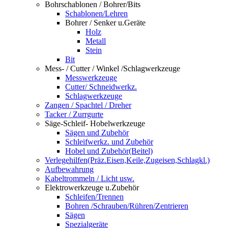
Bohrschablonen / Bohrer/Bits
Schablonen/Lehren
Bohrer / Senker u.Geräte
Holz
Metall
Stein
Bit
Mess- / Cutter / Winkel /Schlagwerkzeuge
Messwerkzeuge
Cutter/ Schneidwerkz.
Schlagwerkzeuge
Zangen / Spachtel / Dreher
Tacker / Zurrgurte
Säge-Schleif- Hobelwerkzeuge
Sägen und Zubehör
Schleifwerkz. und Zubehör
Hobel und Zubehör(Beitel)
Verlegehilfen(Präz.Eisen,Keile,Zugeisen,Schlagkl.)
Aufbewahrung
Kabeltrommeln / Licht usw.
Elektrowerkzeuge u.Zubehör
Schleifen/Trennen
Bohren /Schrauben/Rühren/Zentrieren
Sägen
Spezialgeräte