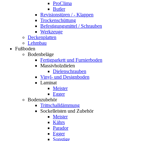
ProClima
Butler
Revisionstüren / - Klappen
Trockenschüttung
Befestigungsmittel / Schrauben
Werkzeuge
Deckenplatten
Lehmbau
Fußboden
Bodenbeläge
Fertigparkett und Furnierboden
Massivholzdielen
Dielenschrauben
Vinyl- und Designboden
Laminat
Meister
Egger
Bodenzubehör
Trittschalldämmung
Sockelleisten und Zubehör
Meister
Kährs
Parador
Egger
Sonstige