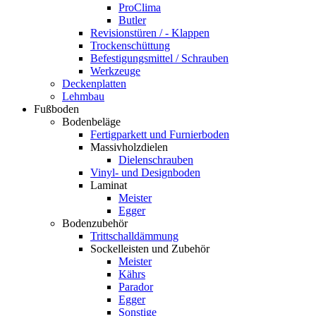
ProClima
Butler
Revisionstüren / - Klappen
Trockenschüttung
Befestigungsmittel / Schrauben
Werkzeuge
Deckenplatten
Lehmbau
Fußboden
Bodenbeläge
Fertigparkett und Furnierboden
Massivholzdielen
Dielenschrauben
Vinyl- und Designboden
Laminat
Meister
Egger
Bodenzubehör
Trittschalldämmung
Sockelleisten und Zubehör
Meister
Kährs
Parador
Egger
Sonstige