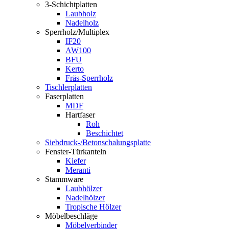
3-Schichtplatten
Laubholz
Nadelholz
Sperrholz/Multiplex
IF20
AW100
BFU
Kerto
Fräs-Sperrholz
Tischlerplatten
Faserplatten
MDF
Hartfaser
Roh
Beschichtet
Siebdruck-/Betonschalungsplatte
Fenster-Türkanteln
Kiefer
Meranti
Stammware
Laubhölzer
Nadelhölzer
Tropische Hölzer
Möbelbeschläge
Möbelverbinder