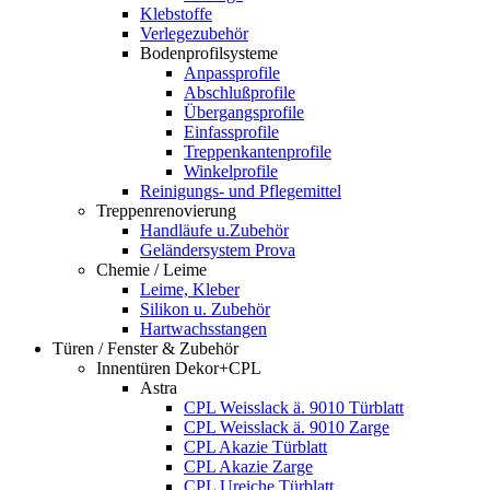
Klebstoffe
Verlegezubehör
Bodenprofilsysteme
Anpassprofile
Abschlußprofile
Übergangsprofile
Einfassprofile
Treppenkantenprofile
Winkelprofile
Reinigungs- und Pflegemittel
Treppenrenovierung
Handläufe u.Zubehör
Geländersystem Prova
Chemie / Leime
Leime, Kleber
Silikon u. Zubehör
Hartwachsstangen
Türen / Fenster & Zubehör
Innentüren Dekor+CPL
Astra
CPL Weisslack ä. 9010 Türblatt
CPL Weisslack ä. 9010 Zarge
CPL Akazie Türblatt
CPL Akazie Zarge
CPL Ureiche Türblatt