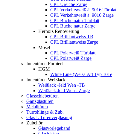
CPL Ureiche Zarge
CPL Verkehrsweiß ä. 9016 Türblatt
CPL Verkehrsweiß ä. 9016 Zarge
CPL Buche natur Türblatt
CPL Buche natur Zarge
Herholz Renovierung
CPL Brilliantweiss TB
CPL Brilliantweiss Zarge
Mosel
CPL Polarweiß Türblatt
CPL Polarweiß Zarge
Innentüren Furniert
HGM
White Line (Weiss-Art Typ 101e
Innentüren Weißlack
Weißlack -Jeld Wen -TB
Weißlack-Jeld Wen - Zarge
Glasschiebetüren
Ganzglastüren
Metalltüren
Türrohlinge & Zub.
Glas f. Türenverglasung
Zubehör
Glasvorlegeband
Glasleisten