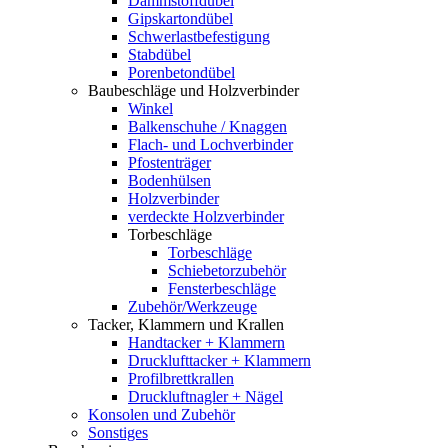
Dämmstoffdübel
Gipskartondübel
Schwerlastbefestigung
Stabdübel
Porenbetondübel
Baubeschläge und Holzverbinder
Winkel
Balkenschuhe / Knaggen
Flach- und Lochverbinder
Pfostenträger
Bodenhülsen
Holzverbinder
verdeckte Holzverbinder
Torbeschläge
Torbeschläge
Schiebetorzubehör
Fensterbeschläge
Zubehör/Werkzeuge
Tacker, Klammern und Krallen
Handtacker + Klammern
Drucklufttacker + Klammern
Profilbrettkrallen
Druckluftnagler + Nägel
Konsolen und Zubehör
Sonstiges