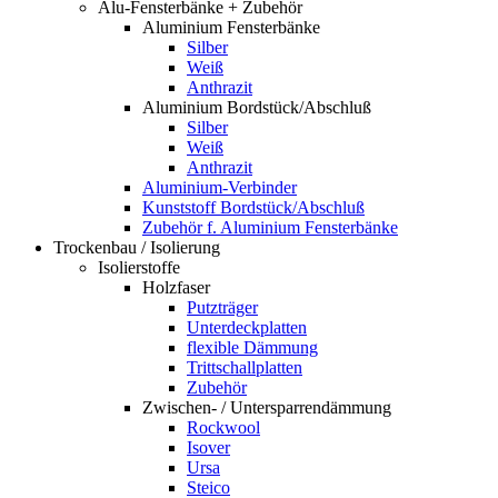
Alu-Fensterbänke + Zubehör
Aluminium Fensterbänke
Silber
Weiß
Anthrazit
Aluminium Bordstück/Abschluß
Silber
Weiß
Anthrazit
Aluminium-Verbinder
Kunststoff Bordstück/Abschluß
Zubehör f. Aluminium Fensterbänke
Trockenbau / Isolierung
Isolierstoffe
Holzfaser
Putzträger
Unterdeckplatten
flexible Dämmung
Trittschallplatten
Zubehör
Zwischen- / Untersparrendämmung
Rockwool
Isover
Ursa
Steico