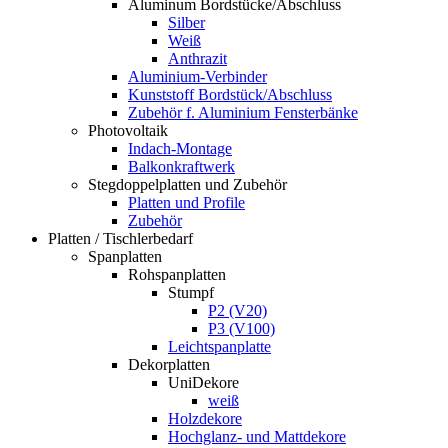
Aluminum Bordstücke/Abschluss
Silber
Weiß
Anthrazit
Aluminium-Verbinder
Kunststoff Bordstück/Abschluss
Zubehör f. Aluminium Fensterbänke
Photovoltaik
Indach-Montage
Balkonkraftwerk
Stegdoppelplatten und Zubehör
Platten und Profile
Zubehör
Platten / Tischlerbedarf
Spanplatten
Rohspanplatten
Stumpf
P2 (V20)
P3 (V100)
Leichtspanplatte
Dekorplatten
UniDekore
weiß
Holzdekore
Hochglanz- und Mattdekore