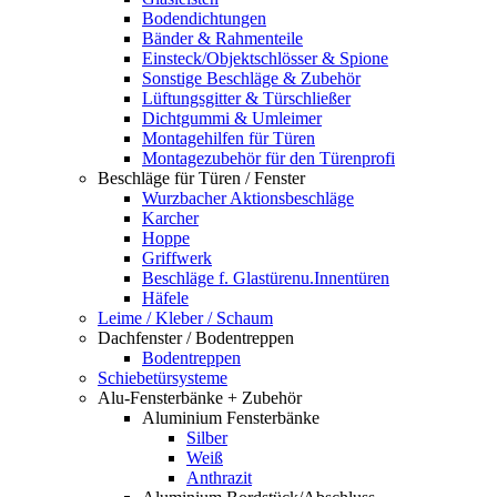
Bodendichtungen
Bänder & Rahmenteile
Einsteck/Objektschlösser & Spione
Sonstige Beschläge & Zubehör
Lüftungsgitter & Türschließer
Dichtgummi & Umleimer
Montagehilfen für Türen
Montagezubehör für den Türenprofi
Beschläge für Türen / Fenster
Wurzbacher Aktionsbeschläge
Karcher
Hoppe
Griffwerk
Beschläge f. Glastürenu.Innentüren
Häfele
Leime / Kleber / Schaum
Dachfenster / Bodentreppen
Bodentreppen
Schiebetürsysteme
Alu-Fensterbänke + Zubehör
Aluminium Fensterbänke
Silber
Weiß
Anthrazit