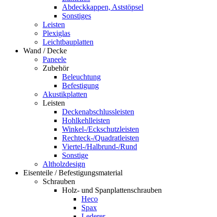
Abdeckkappen, Aststöpsel
Sonstiges
Leisten
Plexiglas
Leichtbauplatten
Wand / Decke
Paneele
Zubehör
Beleuchtung
Befestigung
Akustikplatten
Leisten
Deckenabschlussleisten
Hohlkehlleisten
Winkel-/Eckschutzleisten
Rechteck-/Quadratleisten
Viertel-/Halbrund-/Rund
Sonstige
Altholzdesign
Eisenteile / Befestigungsmaterial
Schrauben
Holz- und Spanplattenschrauben
Heco
Spax
Lederer