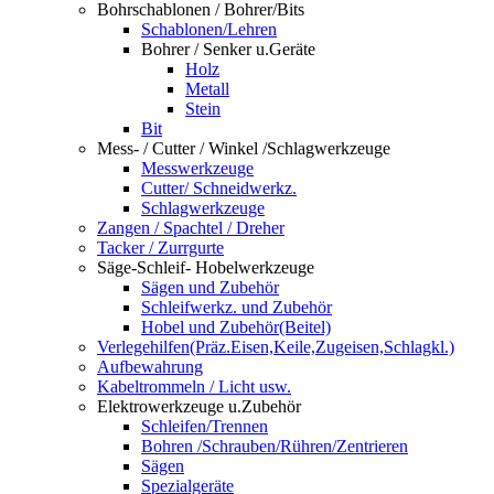
Bohrschablonen / Bohrer/Bits
Schablonen/Lehren
Bohrer / Senker u.Geräte
Holz
Metall
Stein
Bit
Mess- / Cutter / Winkel /Schlagwerkzeuge
Messwerkzeuge
Cutter/ Schneidwerkz.
Schlagwerkzeuge
Zangen / Spachtel / Dreher
Tacker / Zurrgurte
Säge-Schleif- Hobelwerkzeuge
Sägen und Zubehör
Schleifwerkz. und Zubehör
Hobel und Zubehör(Beitel)
Verlegehilfen(Präz.Eisen,Keile,Zugeisen,Schlagkl.)
Aufbewahrung
Kabeltrommeln / Licht usw.
Elektrowerkzeuge u.Zubehör
Schleifen/Trennen
Bohren /Schrauben/Rühren/Zentrieren
Sägen
Spezialgeräte