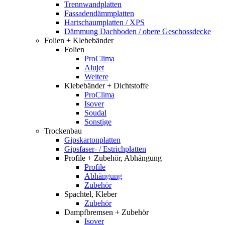
Trennwandplatten
Fassadendämmplatten
Hartschaumplatten / XPS
Dämmung Dachboden / obere Geschossdecke
Folien + Klebebänder
Folien
ProClima
Alujet
Weitere
Klebebänder + Dichtstoffe
ProClima
Isover
Soudal
Sonstige
Trockenbau
Gipskartonplatten
Gipsfaser- / Estrichplatten
Profile + Zubehör, Abhängung
Profile
Abhängung
Zubehör
Spachtel, Kleber
Zubehör
Dampfbremsen + Zubehör
Isover