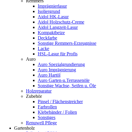
Remmers
Imprägnierlasur
Isoliergrund
Aidol HK-Lasur
Aidol Holzschutz-Creme
Aidol Langzeit-Lasur
Kompaktbeize
Deckfarbe
Sonstige Remmers-Erzeugnisse
Lacke
HSL-Lasur für Profis
Auro
Auro Spezialgrundierung
Auro Imprägnierung
Auro Hartöl
Auro Garten-u.Terrassenöle
Sonstige Wachse, Seifen u. Öle
Holzreparatur
Zubehör
Pinsel / Flächenstreicher
Farbrollen
Klebebänder / Folien
Sonstiges
Renuwell Pflege
Gartenholz