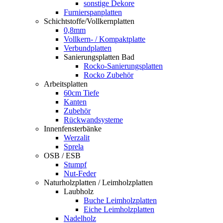
sonstige Dekore
Furnierspanplatten
Schichtstoffe/Vollkernplatten
0,8mm
Vollkern- / Kompaktplatte
Verbundplatten
Sanierungsplatten Bad
Rocko-Sanierungsplatten
Rocko Zubehör
Arbeitsplatten
60cm Tiefe
Kanten
Zubehör
Rückwandsysteme
Innenfensterbänke
Werzalit
Sprela
OSB / ESB
Stumpf
Nut-Feder
Naturholzplatten / Leimholzplatten
Laubholz
Buche Leimholzplatten
Eiche Leimholzplatten
Nadelholz