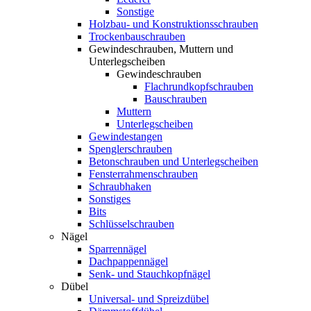
Sonstige
Holzbau- und Konstruktionsschrauben
Trockenbauschrauben
Gewindeschrauben, Muttern und
Unterlegscheiben
Gewindeschrauben
Flachrundkopfschrauben
Bauschrauben
Muttern
Unterlegscheiben
Gewindestangen
Spenglerschrauben
Betonschrauben und Unterlegscheiben
Fensterrahmenschrauben
Schraubhaken
Sonstiges
Bits
Schlüsselschrauben
Nägel
Sparrennägel
Dachpappennägel
Senk- und Stauchkopfnägel
Dübel
Universal- und Spreizdübel