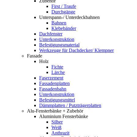
Zubehör
First / Traufe
Durchgänge
Unterspann-/ Unterdeckbahnen
Bahnen
Klebebänder
Dachfenster
Unterkonstruktion
Befestigungsmaterial
Werkzeuge für Dachdecker/ Klempner
Fassade
Holz
Fichte
Lärche
Faserzement
Fassadenplatten
Fassadenbahn
Unterkonstruktion
Befestigungsmittel
Dämmplatten / Putzträgerplatten
Alu-Fensterbänke + Zubehör
Aluminium Fensterbänke
Silber
Weiß
Anthrazit