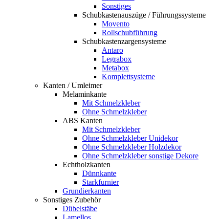
Sonstiges
Schubkastenauszüge / Führungssysteme
Movento
Rollschubführung
Schubkastenzargensysteme
Antaro
Legrabox
Metabox
Komplettsysteme
Kanten / Umleimer
Melaminkante
Mit Schmelzkleber
Ohne Schmelzkleber
ABS Kanten
Mit Schmelzkleber
Ohne Schmelzkleber Unidekor
Ohne Schmelzkleber Holzdekor
Ohne Schmelzkleber sonstige Dekore
Echtholzkanten
Dünnkante
Starkfurnier
Grundierkanten
Sonstiges Zubehör
Dübelstäbe
Lamellos