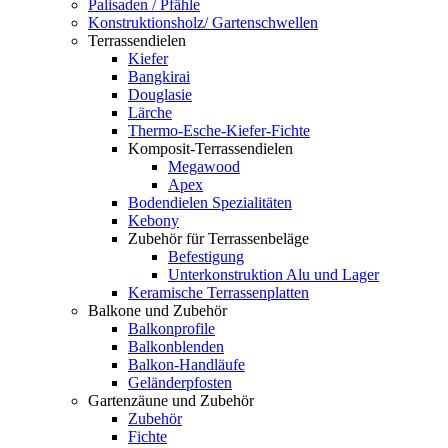
Palisaden / Pfähle
Konstruktionsholz/ Gartenschwellen
Terrassendielen
Kiefer
Bangkirai
Douglasie
Lärche
Thermo-Esche-Kiefer-Fichte
Komposit-Terrassendielen
Megawood
Apex
Bodendielen Spezialitäten
Kebony
Zubehör für Terrassenbeläge
Befestigung
Unterkonstruktion Alu und Lager
Keramische Terrassenplatten
Balkone und Zubehör
Balkonprofile
Balkonblenden
Balkon-Handläufe
Geländerpfosten
Gartenzäune und Zubehör
Zubehör
Fichte