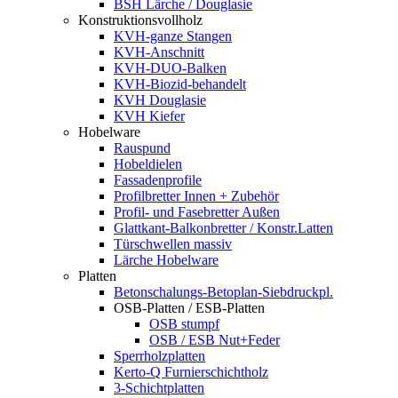
BSH Lärche / Douglasie
Konstruktionsvollholz
KVH-ganze Stangen
KVH-Anschnitt
KVH-DUO-Balken
KVH-Biozid-behandelt
KVH Douglasie
KVH Kiefer
Hobelware
Rauspund
Hobeldielen
Fassadenprofile
Profilbretter Innen + Zubehör
Profil- und Fasebretter Außen
Glattkant-Balkonbretter / Konstr.Latten
Türschwellen massiv
Lärche Hobelware
Platten
Betonschalungs-Betoplan-Siebdruckpl.
OSB-Platten / ESB-Platten
OSB stumpf
OSB / ESB Nut+Feder
Sperrholzplatten
Kerto-Q Furnierschichtholz
3-Schichtplatten