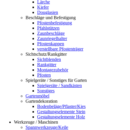
Lärche
Kiefer
Douglasien
Beschläge und Befestigung
Pfostenbefestigung
Pfahlstützen
Zaunbeschläge
Zaunriegelhalter
Pfostenkappen
verstellbare Pfostenträger
Sichtschutz/Rankgitter
Sichtblenden
Rankgitter
Montagezubehör
Pfosten
Spielgeräte / Sonstiges für Garten
Spielgeräte / Sandkästen
Sonstiges
Gartenmöbel
Gartendekoration
Bodenbeläge/Pflaster/Kies
Gestaltungselemente Stein
Gestaltungselemente Holz
Werkzeuge / Maschinen
Spannwerkzeuge/Keile