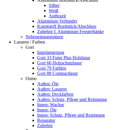
Aluminium Bordstück/Abschluss
Silber
Weiß
Anthrazit
Aluminium Verbinder
Kunststoff Bordstück/Abschluss
Zubehör f. Aluminium Fensterbänke
Nebeneingangstüren
Lasuren / Farben
Gori
Imprägnierung
Gori 33 Futur Plus Holzlasur
Gori 66 Holzschutzlasur
Gori 79 Farblos
Gori 88 Compactlasur
Osmo
Außen: Öle
Außen: Lasuren
Außen: Deckfarben
Außen: Schutz, Pflege und Reinigung
Innen: Wachse
Innen: Öle
Innen: Schutz, Pflege und Reinigung
Reparatur
Zubehör