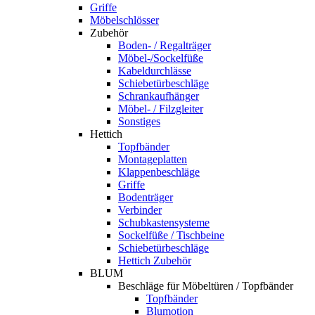
Griffe
Möbelschlösser
Zubehör
Boden- / Regalträger
Möbel-/Sockelfüße
Kabeldurchlässe
Schiebetürbeschläge
Schrankaufhänger
Möbel- / Filzgleiter
Sonstiges
Hettich
Topfbänder
Montageplatten
Klappenbeschläge
Griffe
Bodenträger
Verbinder
Schubkastensysteme
Sockelfüße / Tischbeine
Schiebetürbeschläge
Hettich Zubehör
BLUM
Beschläge für Möbeltüren / Topfbänder
Topfbänder
Blumotion