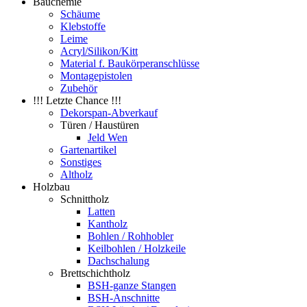
Bauchemie
Schäume
Klebstoffe
Leime
Acryl/Silikon/Kitt
Material f. Baukörperanschlüsse
Montagepistolen
Zubehör
!!! Letzte Chance !!!
Dekorspan-Abverkauf
Türen / Haustüren
Jeld Wen
Gartenartikel
Sonstiges
Altholz
Holzbau
Schnittholz
Latten
Kantholz
Bohlen / Rohhobler
Keilbohlen / Holzkeile
Dachschalung
Brettschichtholz
BSH-ganze Stangen
BSH-Anschnitte