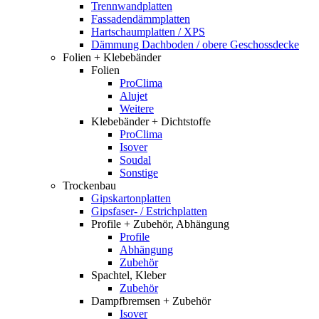
Trennwandplatten
Fassadendämmplatten
Hartschaumplatten / XPS
Dämmung Dachboden / obere Geschossdecke
Folien + Klebebänder
Folien
ProClima
Alujet
Weitere
Klebebänder + Dichtstoffe
ProClima
Isover
Soudal
Sonstige
Trockenbau
Gipskartonplatten
Gipsfaser- / Estrichplatten
Profile + Zubehör, Abhängung
Profile
Abhängung
Zubehör
Spachtel, Kleber
Zubehör
Dampfbremsen + Zubehör
Isover