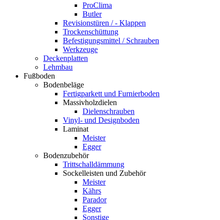
ProClima
Butler
Revisionstüren / - Klappen
Trockenschüttung
Befestigungsmittel / Schrauben
Werkzeuge
Deckenplatten
Lehmbau
Fußboden
Bodenbeläge
Fertigparkett und Furnierboden
Massivholzdielen
Dielenschrauben
Vinyl- und Designboden
Laminat
Meister
Egger
Bodenzubehör
Trittschalldämmung
Sockelleisten und Zubehör
Meister
Kährs
Parador
Egger
Sonstige