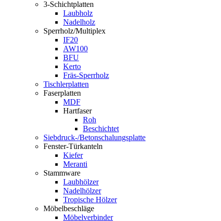
3-Schichtplatten
Laubholz
Nadelholz
Sperrholz/Multiplex
IF20
AW100
BFU
Kerto
Fräs-Sperrholz
Tischlerplatten
Faserplatten
MDF
Hartfaser
Roh
Beschichtet
Siebdruck-/Betonschalungsplatte
Fenster-Türkanteln
Kiefer
Meranti
Stammware
Laubhölzer
Nadelhölzer
Tropische Hölzer
Möbelbeschläge
Möbelverbinder