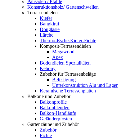
Palisaden / Pfähle
Konstruktionsholz/ Gartenschwellen
Terrassendielen
Kiefer
Bangkirai
Douglasie
Lärche
Thermo-Esche-Kiefer-Fichte
Komposit-Terrassendielen
Megawood
Apex
Bodendielen Spezialitäten
Kebony
Zubehör für Terrassenbeläge
Befestigung
Unterkonstruktion Alu und Lager
Keramische Terrassenplatten
Balkone und Zubehör
Balkonprofile
Balkonblenden
Balkon-Handläufe
Geländerpfosten
Gartenzäune und Zubehör
Zubehör
Fichte