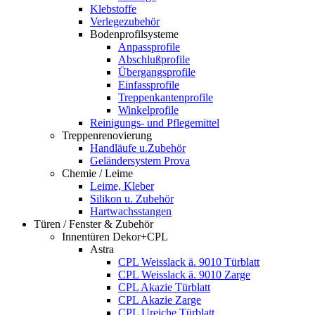
Klebstoffe
Verlegezubehör
Bodenprofilsysteme
Anpassprofile
Abschlußprofile
Übergangsprofile
Einfassprofile
Treppenkantenprofile
Winkelprofile
Reinigungs- und Pflegemittel
Treppenrenovierung
Handläufe u.Zubehör
Geländersystem Prova
Chemie / Leime
Leime, Kleber
Silikon u. Zubehör
Hartwachsstangen
Türen / Fenster & Zubehör
Innentüren Dekor+CPL
Astra
CPL Weisslack ä. 9010 Türblatt
CPL Weisslack ä. 9010 Zarge
CPL Akazie Türblatt
CPL Akazie Zarge
CPL Ureiche Türblatt