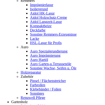
Remmers
Imprägnierlasur
Isoliergrund
Aidol HK-Lasur
Aidol Holzschutz-Creme
Aidol Langzeit-Lasur
Kompaktbeize
Deckfarbe
Sonstige Remmers-Erzeugnisse
Lacke
HSL-Lasur für Profis
Auro
Auro Spezialgrundierung
Auro Imprägnierung
Auro Hartöl
Auro Garten-u.Terrassenöle
Sonstige Wachse, Seifen u. Öle
Holzreparatur
Zubehör
Pinsel / Flächenstreicher
Farbrollen
Klebebänder / Folien
Sonstiges
Renuwell Pflege
Gartenholz