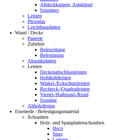
Abdeckkappen, Aststöpsel
Sonstiges
Leisten
Plexiglas
Leichtbauplatten
Wand / Decke
Paneele
Zubehör
Beleuchtung
Befestigung
Akustikplatten
Leisten
Deckenabschlussleisten
Hohlkehlleisten
Winkel-/Eckschutzleisten
Rechteck-/Quadratleisten
Viertel-/Halbrund-/Rund
Sonstige
Altholzdesign
Eisenteile / Befestigungsmaterial
Schrauben
Holz- und Spanplattenschrauben
Heco
Spax
Lederer