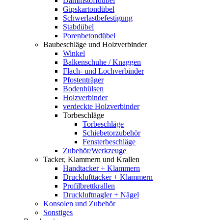
Dämmstoffdübel
Gipskartondübel
Schwerlastbefestigung
Stabdübel
Porenbetondübel
Baubeschläge und Holzverbinder
Winkel
Balkenschuhe / Knaggen
Flach- und Lochverbinder
Pfostenträger
Bodenhülsen
Holzverbinder
verdeckte Holzverbinder
Torbeschläge
Torbeschläge
Schiebetorzubehör
Fensterbeschläge
Zubehör/Werkzeuge
Tacker, Klammern und Krallen
Handtacker + Klammern
Drucklufttacker + Klammern
Profilbrettkrallen
Druckluftnagler + Nägel
Konsolen und Zubehör
Sonstiges