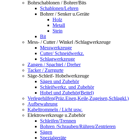
Bohrschablonen / Bohrer/Bits
Schablonen/Lehren
Bohrer / Senker u.Geräte
Holz
Metall
Stein
Bit
Mess- / Cutter / Winkel /Schlagwerkzeuge
Messwerkzeuge
Cutter/ Schneidwerkz.
Schlagwerkzeuge
Zangen / Spachtel / Dreher
Tacker / Zurrgurte
Säge-Schleif- Hobelwerkzeuge
Sägen und Zubehör
Schleifwerkz. und Zubehör
Hobel und Zubehör(Beitel)
Verlegehilfen(Präz.Eisen,Keile,Zugeisen,Schlagkl.)
Aufbewahrung
Kabeltrommeln / Licht usw.
Elektrowerkzeuge u.Zubehör
Schleifen/Trennen
Bohren /Schrauben/Rühren/Zentrieren
Sägen
Spezialgeräte