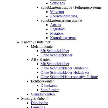
Sonstiges
Schubkastenauszüge / Führungssysteme
Movento
Rollschubführung
Schubkastenzargensysteme
Antaro
Legrabox
Metabox
Komplettsysteme
Kanten / Umleimer
Melaminkante
Mit Schmelzkleber
Ohne Schmelzkleber
ABS Kanten
Mit Schmelzkleber
Ohne Schmelzkleber Unidekor
Ohne Schmelzkleber Holzdekor
Ohne Schmelzkleber sonstige Dekore
Echtholzkanten
Dünnkante
Starkfurnier
Grundierkanten
Sonstiges Zubehör
Dübelstäbe
Lamellos