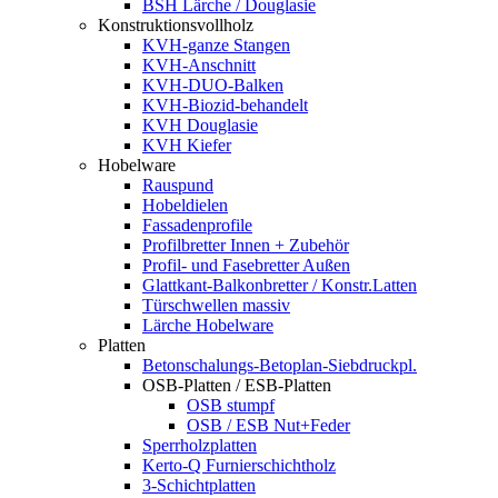
BSH Lärche / Douglasie
Konstruktionsvollholz
KVH-ganze Stangen
KVH-Anschnitt
KVH-DUO-Balken
KVH-Biozid-behandelt
KVH Douglasie
KVH Kiefer
Hobelware
Rauspund
Hobeldielen
Fassadenprofile
Profilbretter Innen + Zubehör
Profil- und Fasebretter Außen
Glattkant-Balkonbretter / Konstr.Latten
Türschwellen massiv
Lärche Hobelware
Platten
Betonschalungs-Betoplan-Siebdruckpl.
OSB-Platten / ESB-Platten
OSB stumpf
OSB / ESB Nut+Feder
Sperrholzplatten
Kerto-Q Furnierschichtholz
3-Schichtplatten