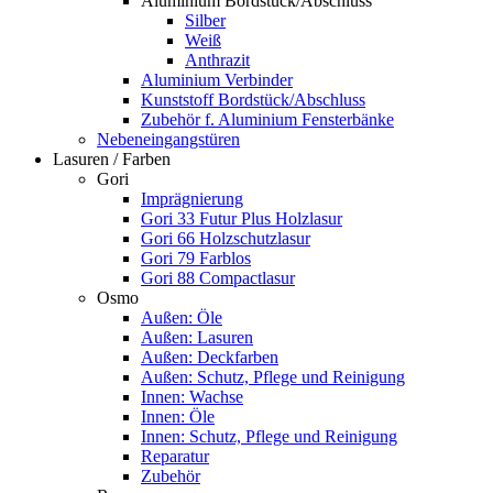
Aluminium Bordstück/Abschluss
Silber
Weiß
Anthrazit
Aluminium Verbinder
Kunststoff Bordstück/Abschluss
Zubehör f. Aluminium Fensterbänke
Nebeneingangstüren
Lasuren / Farben
Gori
Imprägnierung
Gori 33 Futur Plus Holzlasur
Gori 66 Holzschutzlasur
Gori 79 Farblos
Gori 88 Compactlasur
Osmo
Außen: Öle
Außen: Lasuren
Außen: Deckfarben
Außen: Schutz, Pflege und Reinigung
Innen: Wachse
Innen: Öle
Innen: Schutz, Pflege und Reinigung
Reparatur
Zubehör