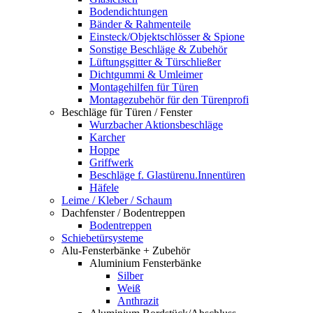
Bodendichtungen
Bänder & Rahmenteile
Einsteck/Objektschlösser & Spione
Sonstige Beschläge & Zubehör
Lüftungsgitter & Türschließer
Dichtgummi & Umleimer
Montagehilfen für Türen
Montagezubehör für den Türenprofi
Beschläge für Türen / Fenster
Wurzbacher Aktionsbeschläge
Karcher
Hoppe
Griffwerk
Beschläge f. Glastürenu.Innentüren
Häfele
Leime / Kleber / Schaum
Dachfenster / Bodentreppen
Bodentreppen
Schiebetürsysteme
Alu-Fensterbänke + Zubehör
Aluminium Fensterbänke
Silber
Weiß
Anthrazit