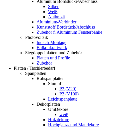
Aluminum Bordstücke/Abschluss
Silber
Weiß
Anthrazit
Aluminium-Verbinder
Kunststoff Bordstück/Abschluss
Zubehör f. Aluminium Fensterbänke
Photovoltaik
Indach-Montage
Balkonkraftwerk
Stegdoppelplatten und Zubehör
Platten und Profile
Zubehör
Platten / Tischlerbedarf
Spanplatten
Rohspanplatten
Stumpf
P2 (V20)
P3 (V100)
Leichtspanplatte
Dekorplatten
UniDekore
weiß
Holzdekore
Hochglanz- und Mattdekore