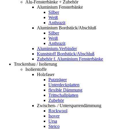
Alu-Fensterbänke + Zubehör
Aluminium Fensterbänke
Silber
Weiß
Anthrazit
Aluminium Bordstück/Abschluß
Silber
Weiß
Anthrazit
Aluminium-Verbinder
Kunststoff Bordstück/Abschluß
Zubehör f. Aluminium Fensterbänke
Trockenbau / Isolierung
Isolierstoffe
Holzfaser
Putzträger
Unterdeckplatten
flexible Dämmung
Trittschallplatten
Zubehör
Zwischen- / Untersparrendämmung
Rockwool
Isover
Ursa
Steico