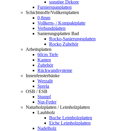
sonstige Dekore
Furnierspanplatten
Schichtstoffe/Vollkernplatten
0,8mm
Vollkern- / Kompaktplatte
Verbundplatten
Sanierungsplatten Bad
Rocko-Sanierungsplatten
Rocko Zubehör
Arbeitsplatten
60cm Tiefe
Kanten
Zubehör
Rückwandsysteme
Innenfensterbänke
Werzalit
Sprela
OSB / ESB
Stumpf
Nut-Feder
Naturholzplatten / Leimholzplatten
Laubholz
Buche Leimholzplatten
Eiche Leimholzplatten
Nadelholz