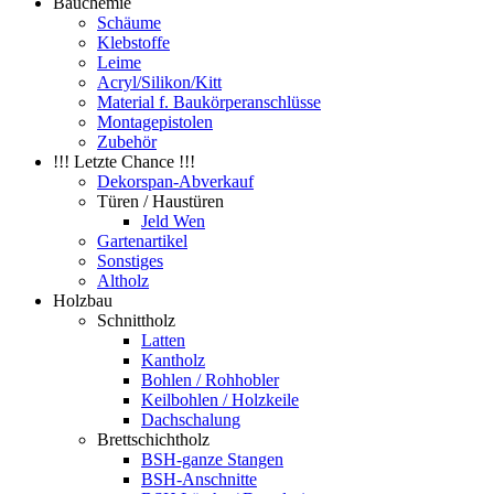
Bauchemie
Schäume
Klebstoffe
Leime
Acryl/Silikon/Kitt
Material f. Baukörperanschlüsse
Montagepistolen
Zubehör
!!! Letzte Chance !!!
Dekorspan-Abverkauf
Türen / Haustüren
Jeld Wen
Gartenartikel
Sonstiges
Altholz
Holzbau
Schnittholz
Latten
Kantholz
Bohlen / Rohhobler
Keilbohlen / Holzkeile
Dachschalung
Brettschichtholz
BSH-ganze Stangen
BSH-Anschnitte