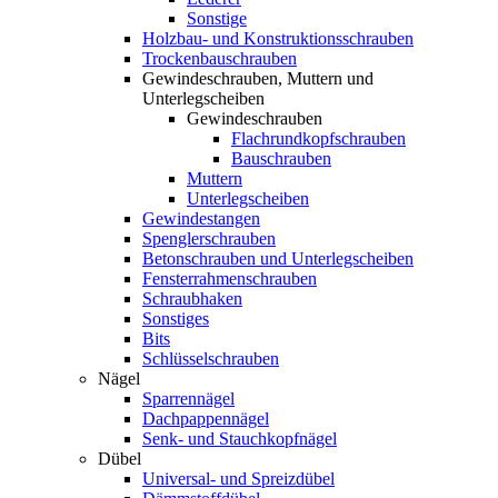
Sonstige
Holzbau- und Konstruktionsschrauben
Trockenbauschrauben
Gewindeschrauben, Muttern und
Unterlegscheiben
Gewindeschrauben
Flachrundkopfschrauben
Bauschrauben
Muttern
Unterlegscheiben
Gewindestangen
Spenglerschrauben
Betonschrauben und Unterlegscheiben
Fensterrahmenschrauben
Schraubhaken
Sonstiges
Bits
Schlüsselschrauben
Nägel
Sparrennägel
Dachpappennägel
Senk- und Stauchkopfnägel
Dübel
Universal- und Spreizdübel