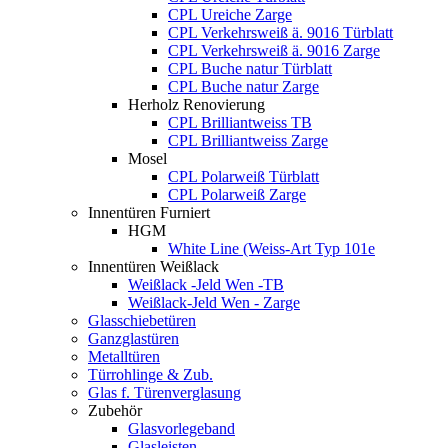
CPL Ureiche Zarge
CPL Verkehrsweiß ä. 9016 Türblatt
CPL Verkehrsweiß ä. 9016 Zarge
CPL Buche natur Türblatt
CPL Buche natur Zarge
Herholz Renovierung
CPL Brilliantweiss TB
CPL Brilliantweiss Zarge
Mosel
CPL Polarweiß Türblatt
CPL Polarweiß Zarge
Innentüren Furniert
HGM
White Line (Weiss-Art Typ 101e
Innentüren Weißlack
Weißlack -Jeld Wen -TB
Weißlack-Jeld Wen - Zarge
Glasschiebetüren
Ganzglastüren
Metalltüren
Türrohlinge & Zub.
Glas f. Türenverglasung
Zubehör
Glasvorlegeband
Glasleisten