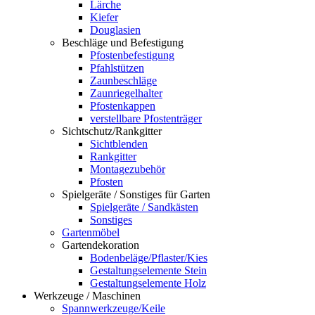
Lärche
Kiefer
Douglasien
Beschläge und Befestigung
Pfostenbefestigung
Pfahlstützen
Zaunbeschläge
Zaunriegelhalter
Pfostenkappen
verstellbare Pfostenträger
Sichtschutz/Rankgitter
Sichtblenden
Rankgitter
Montagezubehör
Pfosten
Spielgeräte / Sonstiges für Garten
Spielgeräte / Sandkästen
Sonstiges
Gartenmöbel
Gartendekoration
Bodenbeläge/Pflaster/Kies
Gestaltungselemente Stein
Gestaltungselemente Holz
Werkzeuge / Maschinen
Spannwerkzeuge/Keile