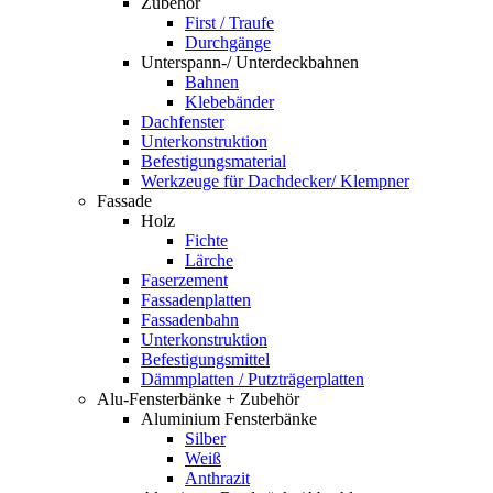
Zubehör
First / Traufe
Durchgänge
Unterspann-/ Unterdeckbahnen
Bahnen
Klebebänder
Dachfenster
Unterkonstruktion
Befestigungsmaterial
Werkzeuge für Dachdecker/ Klempner
Fassade
Holz
Fichte
Lärche
Faserzement
Fassadenplatten
Fassadenbahn
Unterkonstruktion
Befestigungsmittel
Dämmplatten / Putzträgerplatten
Alu-Fensterbänke + Zubehör
Aluminium Fensterbänke
Silber
Weiß
Anthrazit