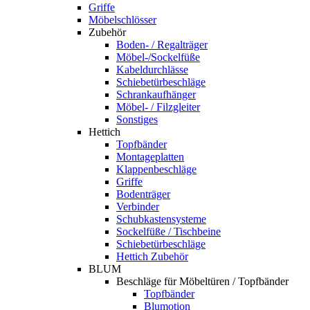
Griffe
Möbelschlösser
Zubehör
Boden- / Regalträger
Möbel-/Sockelfüße
Kabeldurchlässe
Schiebetürbeschläge
Schrankaufhänger
Möbel- / Filzgleiter
Sonstiges
Hettich
Topfbänder
Montageplatten
Klappenbeschläge
Griffe
Bodenträger
Verbinder
Schubkastensysteme
Sockelfüße / Tischbeine
Schiebetürbeschläge
Hettich Zubehör
BLUM
Beschläge für Möbeltüren / Topfbänder
Topfbänder
Blumotion