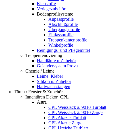
Klebstoffe
Verlegezubehör
Bodenprofilsysteme
Anpassprofile
Abschlußprofile
Übergangsprofile
Einfassprofile
Treppenkantenprofile
Winkelprofile
Reinigungs- und Pflegemittel
Treppenrenovierung
Handläufe u.Zubehör
Geländersystem Prova
Chemie / Leime
Leime, Kleber
Silikon u. Zubehör
Hartwachsstangen
Türen / Fenster & Zubehör
Innentüren Dekor+CPL
Astra
CPL Weisslack ä. 9010 Türblatt
CPL Weisslack ä. 9010 Zarge
CPL Akazie Türblatt
CPL Akazie Zarge
CPL Ureiche Türblatt