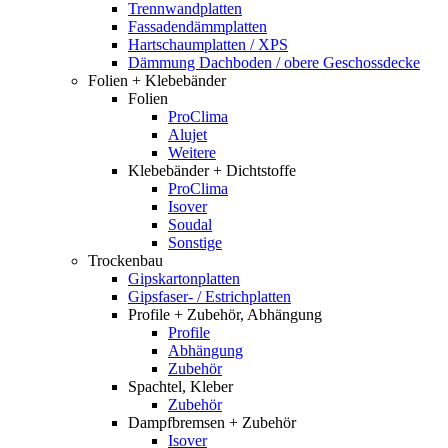
Trennwandplatten
Fassadendämmplatten
Hartschaumplatten / XPS
Dämmung Dachboden / obere Geschossdecke
Folien + Klebebänder
Folien
ProClima
Alujet
Weitere
Klebebänder + Dichtstoffe
ProClima
Isover
Soudal
Sonstige
Trockenbau
Gipskartonplatten
Gipsfaser- / Estrichplatten
Profile + Zubehör, Abhängung
Profile
Abhängung
Zubehör
Spachtel, Kleber
Zubehör
Dampfbremsen + Zubehör
Isover