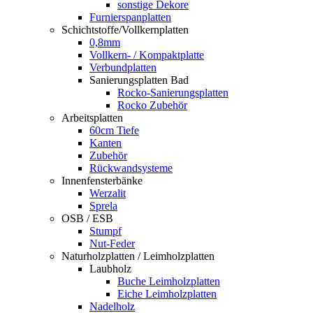
sonstige Dekore
Furnierspanplatten
Schichtstoffe/Vollkernplatten
0,8mm
Vollkern- / Kompaktplatte
Verbundplatten
Sanierungsplatten Bad
Rocko-Sanierungsplatten
Rocko Zubehör
Arbeitsplatten
60cm Tiefe
Kanten
Zubehör
Rückwandsysteme
Innenfensterbänke
Werzalit
Sprela
OSB / ESB
Stumpf
Nut-Feder
Naturholzplatten / Leimholzplatten
Laubholz
Buche Leimholzplatten
Eiche Leimholzplatten
Nadelholz