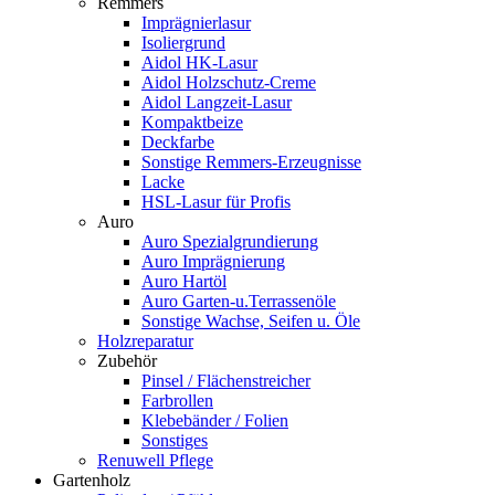
Remmers
Imprägnierlasur
Isoliergrund
Aidol HK-Lasur
Aidol Holzschutz-Creme
Aidol Langzeit-Lasur
Kompaktbeize
Deckfarbe
Sonstige Remmers-Erzeugnisse
Lacke
HSL-Lasur für Profis
Auro
Auro Spezialgrundierung
Auro Imprägnierung
Auro Hartöl
Auro Garten-u.Terrassenöle
Sonstige Wachse, Seifen u. Öle
Holzreparatur
Zubehör
Pinsel / Flächenstreicher
Farbrollen
Klebebänder / Folien
Sonstiges
Renuwell Pflege
Gartenholz