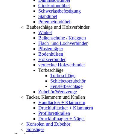
Dämmstoffdübel
Gipskartondübel
Schwerlastbefestigung
Stabdübel
Porenbetondübel
Baubeschläge und Holzverbinder
Winkel
Balkenschuhe / Knaggen
Flach- und Lochverbinder
Pfostenträger
Bodenhülsen
Holzverbinder
verdeckte Holzverbinder
Torbeschläge
Torbeschläge
Schiebetorzubehör
Fensterbeschläge
Zubehör/Werkzeuge
Tacker, Klammern und Krallen
Handtacker + Klammern
Drucklufttacker + Klammern
Profilbrettkrallen
Druckluftnagler + Nägel
Konsolen und Zubehör
Sonstiges