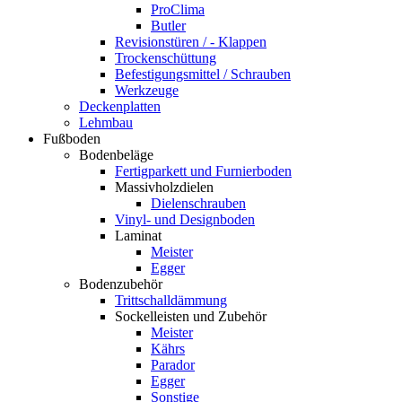
ProClima
Butler
Revisionstüren / - Klappen
Trockenschüttung
Befestigungsmittel / Schrauben
Werkzeuge
Deckenplatten
Lehmbau
Fußboden
Bodenbeläge
Fertigparkett und Furnierboden
Massivholzdielen
Dielenschrauben
Vinyl- und Designboden
Laminat
Meister
Egger
Bodenzubehör
Trittschalldämmung
Sockelleisten und Zubehör
Meister
Kährs
Parador
Egger
Sonstige