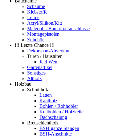
Bauchemie
Schäume
Klebstoffe
Leime
Acryl/Silikon/Kitt
Material f. Baukörperanschlüsse
Montagepistolen
Zubehör
!!! Letzte Chance !!!
Dekorspan-Abverkauf
Türen / Haustüren
Jeld Wen
Gartenartikel
Sonstiges
Altholz
Holzbau
Schnittholz
Latten
Kantholz
Bohlen / Rohhobler
Keilbohlen / Holzkeile
Dachschalung
Brettschichtholz
BSH-ganze Stangen
BSH-Anschnitte