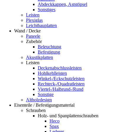
Abdeckkappen, Aststöpsel
Sonstiges
Leisten
Plexiglas
Leichtbauplatten
Wand / Decke
Paneele
Zubehör
Beleuchtung
Befestigung
Akustikplatten
Leisten
Deckenabschlussleisten
Hohlkehlleisten
Winkel-/Eckschutzleisten
Rechteck-/Quadratleisten
Viertel-/Halbrund-/Rund
Sonstige
Altholzdesign
Eisenteile / Befestigungsmaterial
Schrauben
Holz- und Spanplattenschrauben
Heco
Spax
Lederer