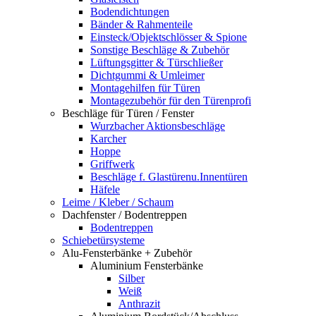
Bodendichtungen
Bänder & Rahmenteile
Einsteck/Objektschlösser & Spione
Sonstige Beschläge & Zubehör
Lüftungsgitter & Türschließer
Dichtgummi & Umleimer
Montagehilfen für Türen
Montagezubehör für den Türenprofi
Beschläge für Türen / Fenster
Wurzbacher Aktionsbeschläge
Karcher
Hoppe
Griffwerk
Beschläge f. Glastürenu.Innentüren
Häfele
Leime / Kleber / Schaum
Dachfenster / Bodentreppen
Bodentreppen
Schiebetürsysteme
Alu-Fensterbänke + Zubehör
Aluminium Fensterbänke
Silber
Weiß
Anthrazit