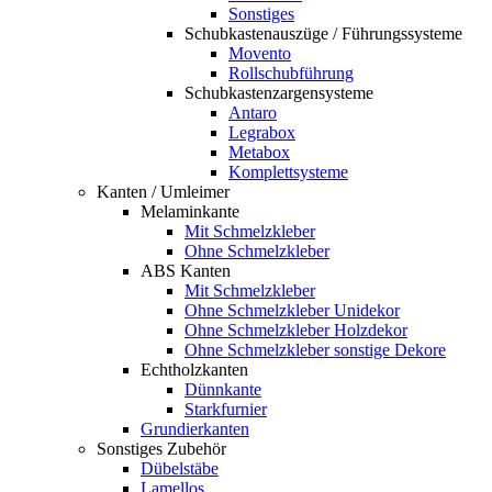
Sonstiges
Schubkastenauszüge / Führungssysteme
Movento
Rollschubführung
Schubkastenzargensysteme
Antaro
Legrabox
Metabox
Komplettsysteme
Kanten / Umleimer
Melaminkante
Mit Schmelzkleber
Ohne Schmelzkleber
ABS Kanten
Mit Schmelzkleber
Ohne Schmelzkleber Unidekor
Ohne Schmelzkleber Holzdekor
Ohne Schmelzkleber sonstige Dekore
Echtholzkanten
Dünnkante
Starkfurnier
Grundierkanten
Sonstiges Zubehör
Dübelstäbe
Lamellos