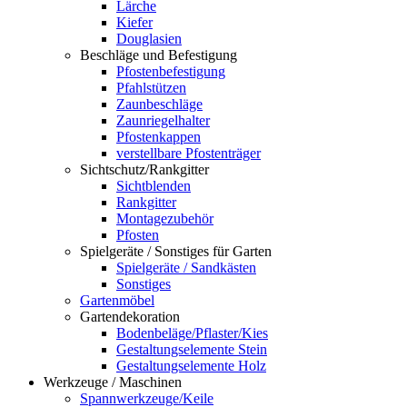
Lärche
Kiefer
Douglasien
Beschläge und Befestigung
Pfostenbefestigung
Pfahlstützen
Zaunbeschläge
Zaunriegelhalter
Pfostenkappen
verstellbare Pfostenträger
Sichtschutz/Rankgitter
Sichtblenden
Rankgitter
Montagezubehör
Pfosten
Spielgeräte / Sonstiges für Garten
Spielgeräte / Sandkästen
Sonstiges
Gartenmöbel
Gartendekoration
Bodenbeläge/Pflaster/Kies
Gestaltungselemente Stein
Gestaltungselemente Holz
Werkzeuge / Maschinen
Spannwerkzeuge/Keile