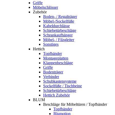
Griffe
Möbelschlösser
Zubehör
Boden- / Regalträger
Möbel-/Sockelfüße
Kabeldurchlässe
Schiebetürbeschläge
Schrankaufhänger
Möbel- / Filzgleiter
Sonstiges
Hettich
Topfbänder
Montageplatten
Klappenbeschläge
Griffe
Bodenträger
Verbinder
Schubkastensysteme
Sockelfüße / Tischbeine
Schiebetürbeschläge
Hettich Zubehör
BLUM
Beschläge für Möbeltüren / Topfbänder
Topfbänder
Blumotion