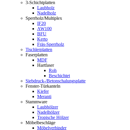
3-Schichtplatten
Laubholz
Nadelholz
Sperrholz/Multiplex
IF20
AW100
BFU
Kerto
Fräs-Sperrholz
Tischlerplatten
Faserplatten
MDF
Hartfaser
Roh
Beschichtet
Siebdruck-/Betonschalungsplatte
Fenster-Türkanteln
Kiefer
Meranti
Stammware
Laubhölzer
Nadelhölzer
Tropische Hölzer
Möbelbeschläge
Möbelverbinder