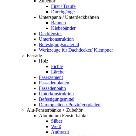
Zubehör
First / Traufe
Durchgänge
Unterspann-/ Unterdeckbahnen
Bahnen
Klebebänder
Dachfenster
Unterkonstruktion
Befestigungsmaterial
Werkzeuge für Dachdecker/ Klempner
Fassade
Holz
Fichte
Lärche
Faserzement
Fassadenplatten
Fassadenbahn
Unterkonstruktion
Befestigungsmittel
Dämmplatten / Putzträgerplatten
Alu-Fensterbänke + Zubehör
Aluminium Fensterbänke
Silber
Weiß
Anthrazit