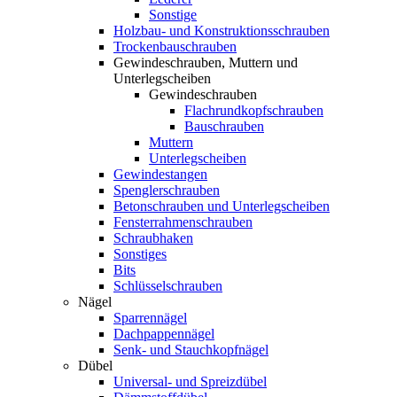
Sonstige
Holzbau- und Konstruktionsschrauben
Trockenbauschrauben
Gewindeschrauben, Muttern und
Unterlegscheiben
Gewindeschrauben
Flachrundkopfschrauben
Bauschrauben
Muttern
Unterlegscheiben
Gewindestangen
Spenglerschrauben
Betonschrauben und Unterlegscheiben
Fensterrahmenschrauben
Schraubhaken
Sonstiges
Bits
Schlüsselschrauben
Nägel
Sparrennägel
Dachpappennägel
Senk- und Stauchkopfnägel
Dübel
Universal- und Spreizdübel