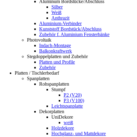
Aluminum Bordstücke/Abschluss
Silber
Weiß
Anthrazit
Aluminium-Verbinder
Kunststoff Bordstück/Abschluss
Zubehör f. Aluminium Fensterbänke
Photovoltaik
Indach-Montage
Balkonkraftwerk
Stegdoppelplatten und Zubehör
Platten und Profile
Zubehör
Platten / Tischlerbedarf
Spanplatten
Rohspanplatten
Stumpf
P2 (V20)
P3 (V100)
Leichtspanplatte
Dekorplatten
UniDekore
weiß
Holzdekore
Hochglanz- und Mattdekore