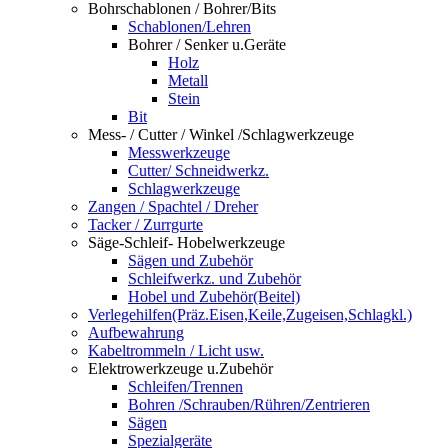
Bohrschablonen / Bohrer/Bits
Schablonen/Lehren
Bohrer / Senker u.Geräte
Holz
Metall
Stein
Bit
Mess- / Cutter / Winkel /Schlagwerkzeuge
Messwerkzeuge
Cutter/ Schneidwerkz.
Schlagwerkzeuge
Zangen / Spachtel / Dreher
Tacker / Zurrgurte
Säge-Schleif- Hobelwerkzeuge
Sägen und Zubehör
Schleifwerkz. und Zubehör
Hobel und Zubehör(Beitel)
Verlegehilfen(Präz.Eisen,Keile,Zugeisen,Schlagkl.)
Aufbewahrung
Kabeltrommeln / Licht usw.
Elektrowerkzeuge u.Zubehör
Schleifen/Trennen
Bohren /Schrauben/Rühren/Zentrieren
Sägen
Spezialgeräte