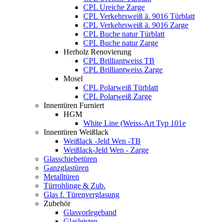
CPL Ureiche Zarge
CPL Verkehrsweiß ä. 9016 Türblatt
CPL Verkehrsweiß ä. 9016 Zarge
CPL Buche natur Türblatt
CPL Buche natur Zarge
Herholz Renovierung
CPL Brilliantweiss TB
CPL Brilliantweiss Zarge
Mosel
CPL Polarweiß Türblatt
CPL Polarweiß Zarge
Innentüren Furniert
HGM
White Line (Weiss-Art Typ 101e
Innentüren Weißlack
Weißlack -Jeld Wen -TB
Weißlack-Jeld Wen - Zarge
Glasschiebetüren
Ganzglastüren
Metalltüren
Türrohlinge & Zub.
Glas f. Türenverglasung
Zubehör
Glasvorlegeband
Glasleisten