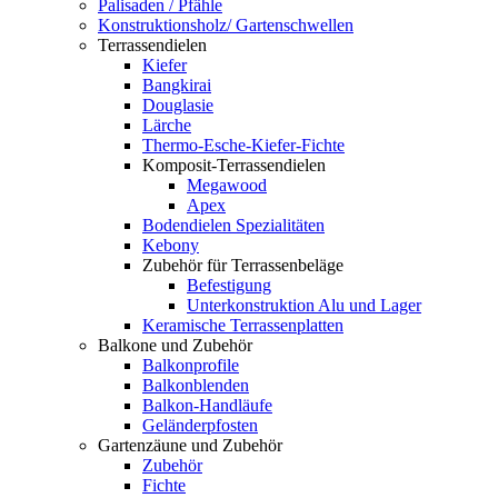
Palisaden / Pfähle
Konstruktionsholz/ Gartenschwellen
Terrassendielen
Kiefer
Bangkirai
Douglasie
Lärche
Thermo-Esche-Kiefer-Fichte
Komposit-Terrassendielen
Megawood
Apex
Bodendielen Spezialitäten
Kebony
Zubehör für Terrassenbeläge
Befestigung
Unterkonstruktion Alu und Lager
Keramische Terrassenplatten
Balkone und Zubehör
Balkonprofile
Balkonblenden
Balkon-Handläufe
Geländerpfosten
Gartenzäune und Zubehör
Zubehör
Fichte