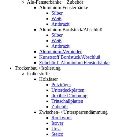
Alu-Fensterbänke + Zubehör
Aluminium Fensterbänke
Silber
Weiß
Anthrazit
Aluminium Bordstück/Abschluß
Silber
Weiß
Anthrazit
Aluminium-Verbinder
Kunststoff Bordstück/Abschluß
Zubehör f. Aluminium Fensterbänke
Trockenbau / Isolierung
Isolierstoffe
Holzfaser
Putzträger
Unterdeckplatten
flexible Dämmung
Trittschallplatten
Zubehör
Zwischen- / Untersparrendämmung
Rockwool
Isover
Ursa
Steico