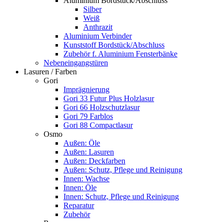
Aluminium Bordstück/Abschluss
Silber
Weiß
Anthrazit
Aluminium Verbinder
Kunststoff Bordstück/Abschluss
Zubehör f. Aluminium Fensterbänke
Nebeneingangstüren
Lasuren / Farben
Gori
Imprägnierung
Gori 33 Futur Plus Holzlasur
Gori 66 Holzschutzlasur
Gori 79 Farblos
Gori 88 Compactlasur
Osmo
Außen: Öle
Außen: Lasuren
Außen: Deckfarben
Außen: Schutz, Pflege und Reinigung
Innen: Wachse
Innen: Öle
Innen: Schutz, Pflege und Reinigung
Reparatur
Zubehör