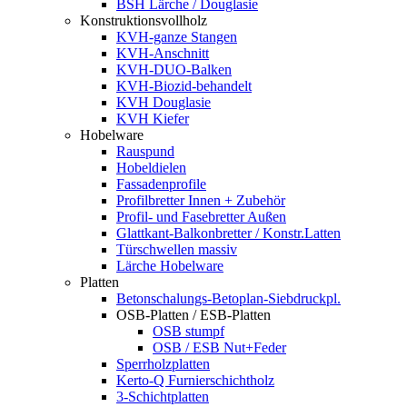
BSH Lärche / Douglasie
Konstruktionsvollholz
KVH-ganze Stangen
KVH-Anschnitt
KVH-DUO-Balken
KVH-Biozid-behandelt
KVH Douglasie
KVH Kiefer
Hobelware
Rauspund
Hobeldielen
Fassadenprofile
Profilbretter Innen + Zubehör
Profil- und Fasebretter Außen
Glattkant-Balkonbretter / Konstr.Latten
Türschwellen massiv
Lärche Hobelware
Platten
Betonschalungs-Betoplan-Siebdruckpl.
OSB-Platten / ESB-Platten
OSB stumpf
OSB / ESB Nut+Feder
Sperrholzplatten
Kerto-Q Furnierschichtholz
3-Schichtplatten