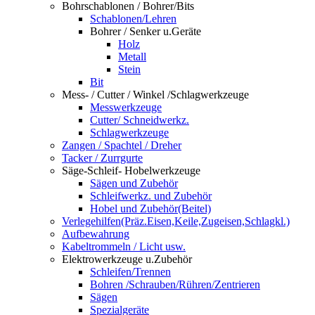
Bohrschablonen / Bohrer/Bits
Schablonen/Lehren
Bohrer / Senker u.Geräte
Holz
Metall
Stein
Bit
Mess- / Cutter / Winkel /Schlagwerkzeuge
Messwerkzeuge
Cutter/ Schneidwerkz.
Schlagwerkzeuge
Zangen / Spachtel / Dreher
Tacker / Zurrgurte
Säge-Schleif- Hobelwerkzeuge
Sägen und Zubehör
Schleifwerkz. und Zubehör
Hobel und Zubehör(Beitel)
Verlegehilfen(Präz.Eisen,Keile,Zugeisen,Schlagkl.)
Aufbewahrung
Kabeltrommeln / Licht usw.
Elektrowerkzeuge u.Zubehör
Schleifen/Trennen
Bohren /Schrauben/Rühren/Zentrieren
Sägen
Spezialgeräte