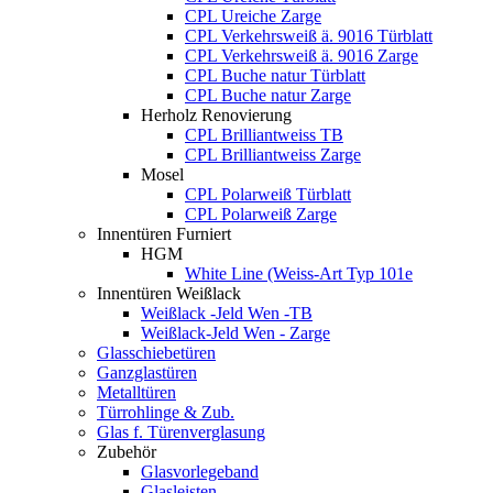
CPL Ureiche Zarge
CPL Verkehrsweiß ä. 9016 Türblatt
CPL Verkehrsweiß ä. 9016 Zarge
CPL Buche natur Türblatt
CPL Buche natur Zarge
Herholz Renovierung
CPL Brilliantweiss TB
CPL Brilliantweiss Zarge
Mosel
CPL Polarweiß Türblatt
CPL Polarweiß Zarge
Innentüren Furniert
HGM
White Line (Weiss-Art Typ 101e
Innentüren Weißlack
Weißlack -Jeld Wen -TB
Weißlack-Jeld Wen - Zarge
Glasschiebetüren
Ganzglastüren
Metalltüren
Türrohlinge & Zub.
Glas f. Türenverglasung
Zubehör
Glasvorlegeband
Glasleisten