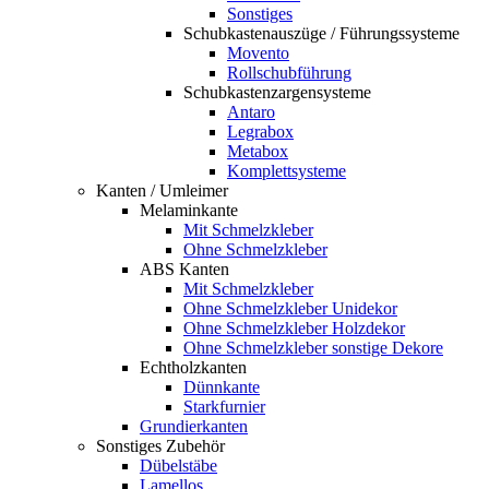
Sonstiges
Schubkastenauszüge / Führungssysteme
Movento
Rollschubführung
Schubkastenzargensysteme
Antaro
Legrabox
Metabox
Komplettsysteme
Kanten / Umleimer
Melaminkante
Mit Schmelzkleber
Ohne Schmelzkleber
ABS Kanten
Mit Schmelzkleber
Ohne Schmelzkleber Unidekor
Ohne Schmelzkleber Holzdekor
Ohne Schmelzkleber sonstige Dekore
Echtholzkanten
Dünnkante
Starkfurnier
Grundierkanten
Sonstiges Zubehör
Dübelstäbe
Lamellos