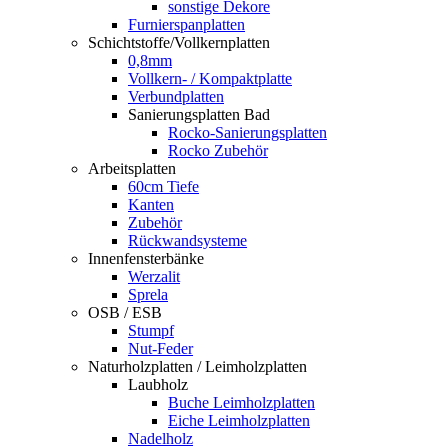
sonstige Dekore
Furnierspanplatten
Schichtstoffe/Vollkernplatten
0,8mm
Vollkern- / Kompaktplatte
Verbundplatten
Sanierungsplatten Bad
Rocko-Sanierungsplatten
Rocko Zubehör
Arbeitsplatten
60cm Tiefe
Kanten
Zubehör
Rückwandsysteme
Innenfensterbänke
Werzalit
Sprela
OSB / ESB
Stumpf
Nut-Feder
Naturholzplatten / Leimholzplatten
Laubholz
Buche Leimholzplatten
Eiche Leimholzplatten
Nadelholz