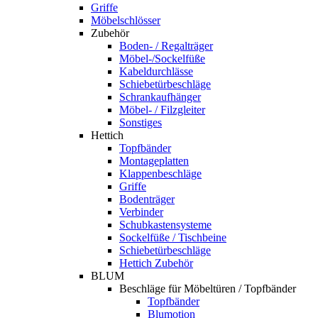
Griffe
Möbelschlösser
Zubehör
Boden- / Regalträger
Möbel-/Sockelfüße
Kabeldurchlässe
Schiebetürbeschläge
Schrankaufhänger
Möbel- / Filzgleiter
Sonstiges
Hettich
Topfbänder
Montageplatten
Klappenbeschläge
Griffe
Bodenträger
Verbinder
Schubkastensysteme
Sockelfüße / Tischbeine
Schiebetürbeschläge
Hettich Zubehör
BLUM
Beschläge für Möbeltüren / Topfbänder
Topfbänder
Blumotion