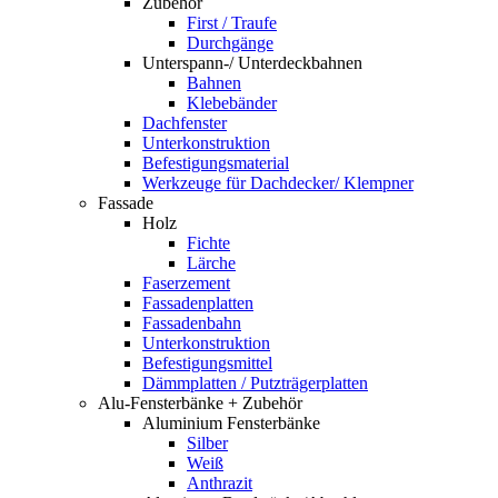
Zubehör
First / Traufe
Durchgänge
Unterspann-/ Unterdeckbahnen
Bahnen
Klebebänder
Dachfenster
Unterkonstruktion
Befestigungsmaterial
Werkzeuge für Dachdecker/ Klempner
Fassade
Holz
Fichte
Lärche
Faserzement
Fassadenplatten
Fassadenbahn
Unterkonstruktion
Befestigungsmittel
Dämmplatten / Putzträgerplatten
Alu-Fensterbänke + Zubehör
Aluminium Fensterbänke
Silber
Weiß
Anthrazit