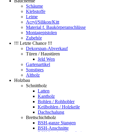
Bauchemie
Schäume
Klebstoffe
Leime
Acryl/Silikon/Kitt
Material f. Baukörperanschlüsse
Montagepistolen
Zubehör
!!! Letzte Chance !!!
Dekorspan-Abverkauf
Türen / Haustüren
Jeld Wen
Gartenartikel
Sonstiges
Altholz
Holzbau
Schnittholz
Latten
Kantholz
Bohlen / Rohhobler
Keilbohlen / Holzkeile
Dachschalung
Brettschichtholz
BSH-ganze Stangen
BSH-Anschnitte