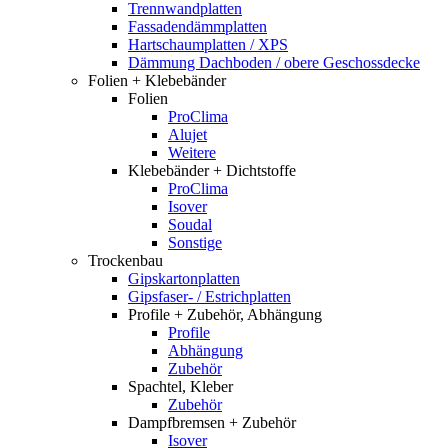
Trennwandplatten
Fassadendämmplatten
Hartschaumplatten / XPS
Dämmung Dachboden / obere Geschossdecke
Folien + Klebebänder
Folien
ProClima
Alujet
Weitere
Klebebänder + Dichtstoffe
ProClima
Isover
Soudal
Sonstige
Trockenbau
Gipskartonplatten
Gipsfaser- / Estrichplatten
Profile + Zubehör, Abhängung
Profile
Abhängung
Zubehör
Spachtel, Kleber
Zubehör
Dampfbremsen + Zubehör
Isover