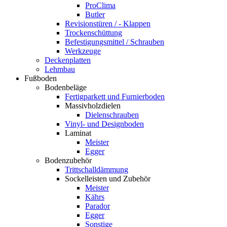
ProClima
Butler
Revisionstüren / - Klappen
Trockenschüttung
Befestigungsmittel / Schrauben
Werkzeuge
Deckenplatten
Lehmbau
Fußboden
Bodenbeläge
Fertigparkett und Furnierboden
Massivholzdielen
Dielenschrauben
Vinyl- und Designboden
Laminat
Meister
Egger
Bodenzubehör
Trittschalldämmung
Sockelleisten und Zubehör
Meister
Kährs
Parador
Egger
Sonstige