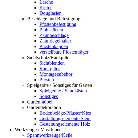
Lärche
Kiefer
Douglasien
Beschläge und Befestigung
Pfostenbefestigung
Pfahlstützen
Zaunbeschläge
Zaunriegelhalter
Pfostenkappen
verstellbare Pfostenträger
Sichtschutz/Rankgitter
Sichtblenden
Rankgitter
Montagezubehör
Pfosten
Spielgeräte / Sonstiges für Garten
Spielgeräte / Sandkästen
Sonstiges
Gartenmöbel
Gartendekoration
Bodenbeläge/Pflaster/Kies
Gestaltungselemente Stein
Gestaltungselemente Holz
Werkzeuge / Maschinen
Spannwerkzeuge/Keile