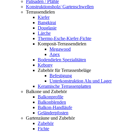
Palisaden / Pfähle
Konstruktionsholz/ Gartenschwellen
Terrassendielen
Kiefer
Bangkirai
Douglasie
Lärche
Thermo-Esche-Kiefer-Fichte
Komposit-Terrassendielen
Megawood
Apex
Bodendielen Spezialitäten
Kebony
Zubehör für Terrassenbeläge
Befestigung
Unterkonstruktion Alu und Lager
Keramische Terrassenplatten
Balkone und Zubehör
Balkonprofile
Balkonblenden
Balkon-Handläufe
Geländerpfosten
Gartenzäune und Zubehör
Zubehör
Fichte