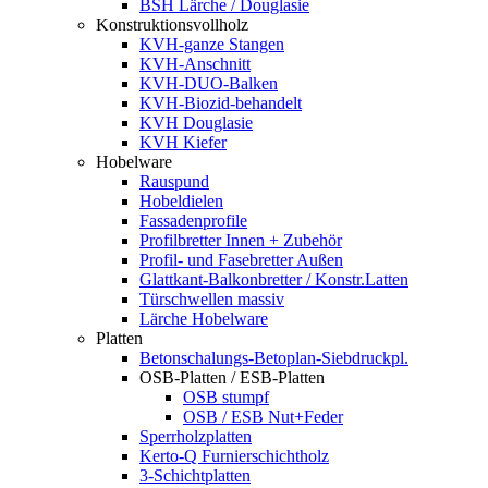
BSH Lärche / Douglasie
Konstruktionsvollholz
KVH-ganze Stangen
KVH-Anschnitt
KVH-DUO-Balken
KVH-Biozid-behandelt
KVH Douglasie
KVH Kiefer
Hobelware
Rauspund
Hobeldielen
Fassadenprofile
Profilbretter Innen + Zubehör
Profil- und Fasebretter Außen
Glattkant-Balkonbretter / Konstr.Latten
Türschwellen massiv
Lärche Hobelware
Platten
Betonschalungs-Betoplan-Siebdruckpl.
OSB-Platten / ESB-Platten
OSB stumpf
OSB / ESB Nut+Feder
Sperrholzplatten
Kerto-Q Furnierschichtholz
3-Schichtplatten