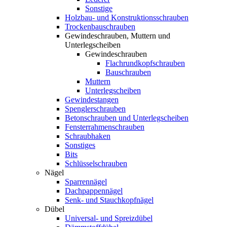
Sonstige
Holzbau- und Konstruktionsschrauben
Trockenbauschrauben
Gewindeschrauben, Muttern und
Unterlegscheiben
Gewindeschrauben
Flachrundkopfschrauben
Bauschrauben
Muttern
Unterlegscheiben
Gewindestangen
Spenglerschrauben
Betonschrauben und Unterlegscheiben
Fensterrahmenschrauben
Schraubhaken
Sonstiges
Bits
Schlüsselschrauben
Nägel
Sparrennägel
Dachpappennägel
Senk- und Stauchkopfnägel
Dübel
Universal- und Spreizdübel