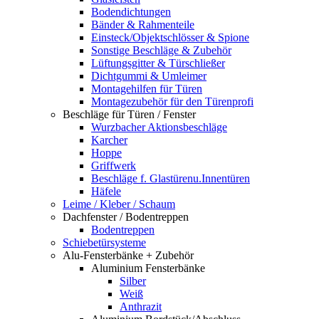
Bodendichtungen
Bänder & Rahmenteile
Einsteck/Objektschlösser & Spione
Sonstige Beschläge & Zubehör
Lüftungsgitter & Türschließer
Dichtgummi & Umleimer
Montagehilfen für Türen
Montagezubehör für den Türenprofi
Beschläge für Türen / Fenster
Wurzbacher Aktionsbeschläge
Karcher
Hoppe
Griffwerk
Beschläge f. Glastürenu.Innentüren
Häfele
Leime / Kleber / Schaum
Dachfenster / Bodentreppen
Bodentreppen
Schiebetürsysteme
Alu-Fensterbänke + Zubehör
Aluminium Fensterbänke
Silber
Weiß
Anthrazit