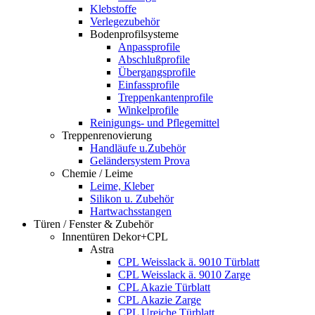
Klebstoffe
Verlegezubehör
Bodenprofilsysteme
Anpassprofile
Abschlußprofile
Übergangsprofile
Einfassprofile
Treppenkantenprofile
Winkelprofile
Reinigungs- und Pflegemittel
Treppenrenovierung
Handläufe u.Zubehör
Geländersystem Prova
Chemie / Leime
Leime, Kleber
Silikon u. Zubehör
Hartwachsstangen
Türen / Fenster & Zubehör
Innentüren Dekor+CPL
Astra
CPL Weisslack ä. 9010 Türblatt
CPL Weisslack ä. 9010 Zarge
CPL Akazie Türblatt
CPL Akazie Zarge
CPL Ureiche Türblatt