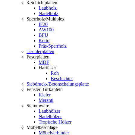
3-Schichtplatten
Laubholz
Nadelholz
Sperrholz/Multiplex
IF20
AW100
BFU
Kerto
Fräs-Sperrholz
Tischlerplatten
Faserplatten
MDF
Hartfaser
Roh
Beschichtet
Siebdruck-/Betonschalungsplatte
Fenster-Türkanteln
Kiefer
Meranti
Stammware
Laubhölzer
Nadelhölzer
Tropische Hölzer
Möbelbeschläge
Möbelverbinder