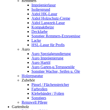
Remmers
Imprägnierlasur
Isoliergrund
Aidol HK-Lasur
Aidol Holzschutz-Creme
Aidol Langzeit-Lasur
Kompaktbeize
Deckfarbe
Sonstige Remmers-Erzeugnisse
Lacke
HSL-Lasur für Profis
Auro
Auro Spezialgrundierung
Auro Imprägnierung
Auro Hartöl
Auro Garten-u.Terrassenöle
Sonstige Wachse, Seifen u. Öle
Holzreparatur
Zubehör
Pinsel / Flächenstreicher
Farbrollen
Klebebänder / Folien
Sonstiges
Renuwell Pflege
Gartenholz