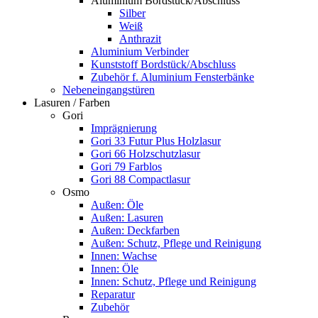
Aluminium Bordstück/Abschluss
Silber
Weiß
Anthrazit
Aluminium Verbinder
Kunststoff Bordstück/Abschluss
Zubehör f. Aluminium Fensterbänke
Nebeneingangstüren
Lasuren / Farben
Gori
Imprägnierung
Gori 33 Futur Plus Holzlasur
Gori 66 Holzschutzlasur
Gori 79 Farblos
Gori 88 Compactlasur
Osmo
Außen: Öle
Außen: Lasuren
Außen: Deckfarben
Außen: Schutz, Pflege und Reinigung
Innen: Wachse
Innen: Öle
Innen: Schutz, Pflege und Reinigung
Reparatur
Zubehör