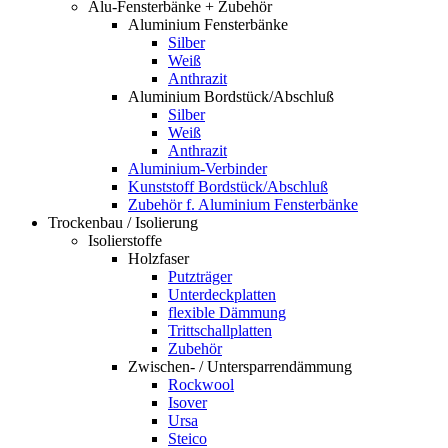
Alu-Fensterbänke + Zubehör
Aluminium Fensterbänke
Silber
Weiß
Anthrazit
Aluminium Bordstück/Abschluß
Silber
Weiß
Anthrazit
Aluminium-Verbinder
Kunststoff Bordstück/Abschluß
Zubehör f. Aluminium Fensterbänke
Trockenbau / Isolierung
Isolierstoffe
Holzfaser
Putzträger
Unterdeckplatten
flexible Dämmung
Trittschallplatten
Zubehör
Zwischen- / Untersparrendämmung
Rockwool
Isover
Ursa
Steico