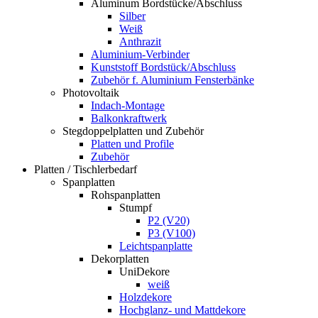
Aluminum Bordstücke/Abschluss
Silber
Weiß
Anthrazit
Aluminium-Verbinder
Kunststoff Bordstück/Abschluss
Zubehör f. Aluminium Fensterbänke
Photovoltaik
Indach-Montage
Balkonkraftwerk
Stegdoppelplatten und Zubehör
Platten und Profile
Zubehör
Platten / Tischlerbedarf
Spanplatten
Rohspanplatten
Stumpf
P2 (V20)
P3 (V100)
Leichtspanplatte
Dekorplatten
UniDekore
weiß
Holzdekore
Hochglanz- und Mattdekore