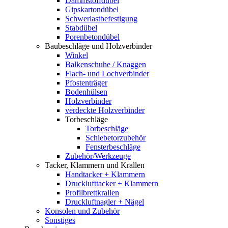
Dämmstoffdübel
Gipskartondübel
Schwerlastbefestigung
Stabdübel
Porenbetondübel
Baubeschläge und Holzverbinder
Winkel
Balkenschuhe / Knaggen
Flach- und Lochverbinder
Pfostenträger
Bodenhülsen
Holzverbinder
verdeckte Holzverbinder
Torbeschläge
Torbeschläge
Schiebetorzubehör
Fensterbeschläge
Zubehör/Werkzeuge
Tacker, Klammern und Krallen
Handtacker + Klammern
Drucklufttacker + Klammern
Profilbrettkrallen
Druckluftnagler + Nägel
Konsolen und Zubehör
Sonstiges