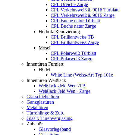
CPL Ureiche Zarge
CPL Verkehrsweiß ä. 9016 Türblatt
CPL Verkehrsweiß ä. 9016 Zarge
CPL Buche natur Türblatt
CPL Buche natur Zarge
Herholz Renovierung
CPL Brilliantweiss TB
CPL Brilliantweiss Zarge
Mosel
CPL Polarweiß Türblatt
CPL Polarweiß Zarge
Innentüren Furniert
HGM
White Line (Weiss-Art Typ 101e
Innentüren Weißlack
Weißlack -Jeld Wen -TB
Weißlack-Jeld Wen - Zarge
Glasschiebetüren
Ganzglastüren
Metalltüren
Türrohlinge & Zub.
Glas f. Türenverglasung
Zubehör
Glasvorlegeband
Glasleisten