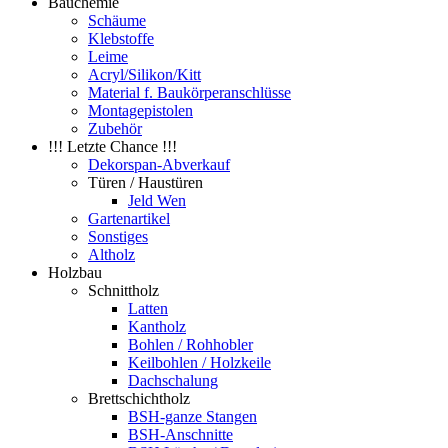
Bauchemie
Schäume
Klebstoffe
Leime
Acryl/Silikon/Kitt
Material f. Baukörperanschlüsse
Montagepistolen
Zubehör
!!! Letzte Chance !!!
Dekorspan-Abverkauf
Türen / Haustüren
Jeld Wen
Gartenartikel
Sonstiges
Altholz
Holzbau
Schnittholz
Latten
Kantholz
Bohlen / Rohhobler
Keilbohlen / Holzkeile
Dachschalung
Brettschichtholz
BSH-ganze Stangen
BSH-Anschnitte