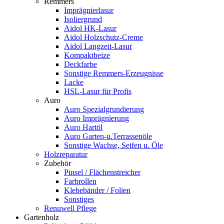
Remmers
Imprägnierlasur
Isoliergrund
Aidol HK-Lasur
Aidol Holzschutz-Creme
Aidol Langzeit-Lasur
Kompaktbeize
Deckfarbe
Sonstige Remmers-Erzeugnisse
Lacke
HSL-Lasur für Profis
Auro
Auro Spezialgrundierung
Auro Imprägnierung
Auro Hartöl
Auro Garten-u.Terrassenöle
Sonstige Wachse, Seifen u. Öle
Holzreparatur
Zubehör
Pinsel / Flächenstreicher
Farbrollen
Klebebänder / Folien
Sonstiges
Renuwell Pflege
Gartenholz