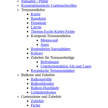
Palisaden / Pfähle
Konstruktionsholz/ Gartenschwellen
Terrassendielen
Kiefer
Bangkirai
Douglasie
Lärche
Thermo-Esche-Kiefer-Fichte
Komposit-Terrassendielen
Megawood
Apex
Bodendielen Spezialitäten
Kebony
Zubehör für Terrassenbeläge
Befestigung
Unterkonstruktion Alu und Lager
Keramische Terrassenplatten
Balkone und Zubehör
Balkonprofile
Balkonblenden
Balkon-Handläufe
Geländerpfosten
Gartenzäune und Zubehör
Zubehör
Fichte