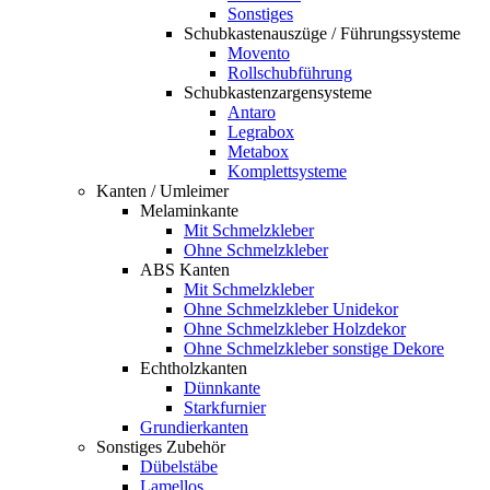
Sonstiges
Schubkastenauszüge / Führungssysteme
Movento
Rollschubführung
Schubkastenzargensysteme
Antaro
Legrabox
Metabox
Komplettsysteme
Kanten / Umleimer
Melaminkante
Mit Schmelzkleber
Ohne Schmelzkleber
ABS Kanten
Mit Schmelzkleber
Ohne Schmelzkleber Unidekor
Ohne Schmelzkleber Holzdekor
Ohne Schmelzkleber sonstige Dekore
Echtholzkanten
Dünnkante
Starkfurnier
Grundierkanten
Sonstiges Zubehör
Dübelstäbe
Lamellos