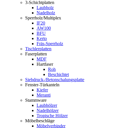
3-Schichtplatten
Laubholz
Nadelholz
Sperrholz/Multiplex
IF20
AW100
BFU
Kerto
Fräs-Sperrholz
Tischlerplatten
Faserplatten
MDF
Hartfaser
Roh
Beschichtet
Siebdruck-/Betonschalungsplatte
Fenster-Türkanteln
Kiefer
Meranti
Stammware
Laubhölzer
Nadelhölzer
Tropische Hölzer
Möbelbeschläge
Möbelverbinder