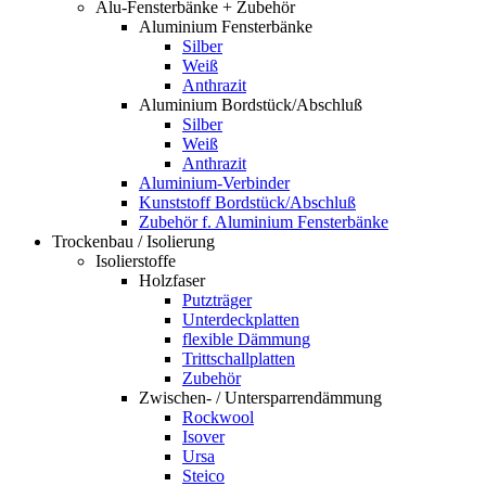
Alu-Fensterbänke + Zubehör
Aluminium Fensterbänke
Silber
Weiß
Anthrazit
Aluminium Bordstück/Abschluß
Silber
Weiß
Anthrazit
Aluminium-Verbinder
Kunststoff Bordstück/Abschluß
Zubehör f. Aluminium Fensterbänke
Trockenbau / Isolierung
Isolierstoffe
Holzfaser
Putzträger
Unterdeckplatten
flexible Dämmung
Trittschallplatten
Zubehör
Zwischen- / Untersparrendämmung
Rockwool
Isover
Ursa
Steico