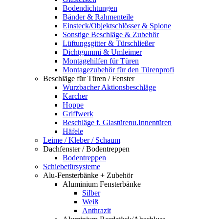
Bodendichtungen
Bänder & Rahmenteile
Einsteck/Objektschlösser & Spione
Sonstige Beschläge & Zubehör
Lüftungsgitter & Türschließer
Dichtgummi & Umleimer
Montagehilfen für Türen
Montagezubehör für den Türenprofi
Beschläge für Türen / Fenster
Wurzbacher Aktionsbeschläge
Karcher
Hoppe
Griffwerk
Beschläge f. Glastürenu.Innentüren
Häfele
Leime / Kleber / Schaum
Dachfenster / Bodentreppen
Bodentreppen
Schiebetürsysteme
Alu-Fensterbänke + Zubehör
Aluminium Fensterbänke
Silber
Weiß
Anthrazit