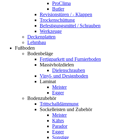
ProClima
Butler
Revisionstüren / - Klappen
Trockenschüttung
Befestigungsmittel / Schrauben
Werkzeuge
Deckenplatten
Lehmbau
Fußboden
Bodenbeläge
Fertigparkett und Furnierboden
Massivholzdielen
Dielenschrauben
Vinyl- und Designboden
Laminat
Meister
Egger
Bodenzubehör
Trittschalldämmung
Sockelleisten und Zubehör
Meister
Kährs
Parador
Egger
Sonstige