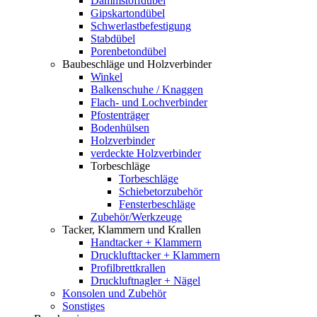
Dämmstoffdübel
Gipskartondübel
Schwerlastbefestigung
Stabdübel
Porenbetondübel
Baubeschläge und Holzverbinder
Winkel
Balkenschuhe / Knaggen
Flach- und Lochverbinder
Pfostenträger
Bodenhülsen
Holzverbinder
verdeckte Holzverbinder
Torbeschläge
Torbeschläge
Schiebetorzubehör
Fensterbeschläge
Zubehör/Werkzeuge
Tacker, Klammern und Krallen
Handtacker + Klammern
Drucklufttacker + Klammern
Profilbrettkrallen
Druckluftnagler + Nägel
Konsolen und Zubehör
Sonstiges