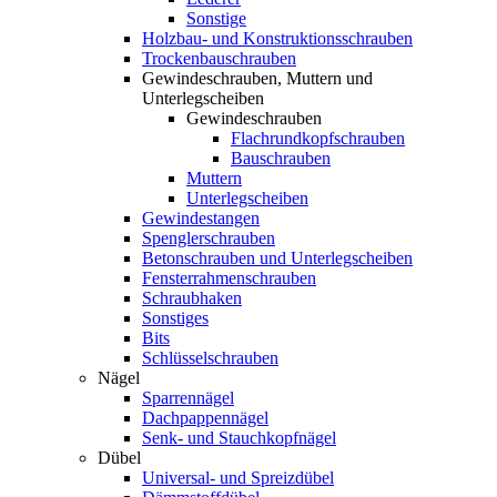
Sonstige
Holzbau- und Konstruktionsschrauben
Trockenbauschrauben
Gewindeschrauben, Muttern und
Unterlegscheiben
Gewindeschrauben
Flachrundkopfschrauben
Bauschrauben
Muttern
Unterlegscheiben
Gewindestangen
Spenglerschrauben
Betonschrauben und Unterlegscheiben
Fensterrahmenschrauben
Schraubhaken
Sonstiges
Bits
Schlüsselschrauben
Nägel
Sparrennägel
Dachpappennägel
Senk- und Stauchkopfnägel
Dübel
Universal- und Spreizdübel