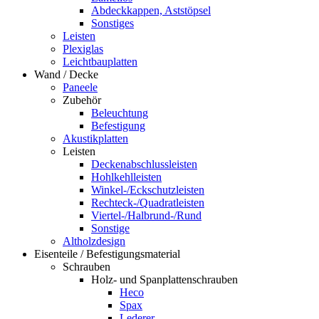
Abdeckkappen, Aststöpsel
Sonstiges
Leisten
Plexiglas
Leichtbauplatten
Wand / Decke
Paneele
Zubehör
Beleuchtung
Befestigung
Akustikplatten
Leisten
Deckenabschlussleisten
Hohlkehlleisten
Winkel-/Eckschutzleisten
Rechteck-/Quadratleisten
Viertel-/Halbrund-/Rund
Sonstige
Altholzdesign
Eisenteile / Befestigungsmaterial
Schrauben
Holz- und Spanplattenschrauben
Heco
Spax
Lederer