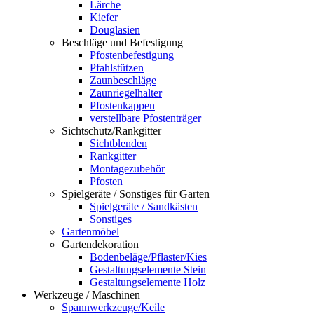
Lärche
Kiefer
Douglasien
Beschläge und Befestigung
Pfostenbefestigung
Pfahlstützen
Zaunbeschläge
Zaunriegelhalter
Pfostenkappen
verstellbare Pfostenträger
Sichtschutz/Rankgitter
Sichtblenden
Rankgitter
Montagezubehör
Pfosten
Spielgeräte / Sonstiges für Garten
Spielgeräte / Sandkästen
Sonstiges
Gartenmöbel
Gartendekoration
Bodenbeläge/Pflaster/Kies
Gestaltungselemente Stein
Gestaltungselemente Holz
Werkzeuge / Maschinen
Spannwerkzeuge/Keile