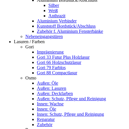
Aluminium Bordstück/Abschluss
Silber
Weiß
Anthrazit
Aluminium Verbinder
Kunststoff Bordstück/Abschluss
Zubehör f. Aluminium Fensterbänke
Nebeneingangstüren
Lasuren / Farben
Gori
Imprägnierung
Gori 33 Futur Plus Holzlasur
Gori 66 Holzschutzlasur
Gori 79 Farblos
Gori 88 Compactlasur
Osmo
Außen: Öle
Außen: Lasuren
Außen: Deckfarben
Außen: Schutz, Pflege und Reinigung
Innen: Wachse
Innen: Öle
Innen: Schutz, Pflege und Reinigung
Reparatur
Zubehör