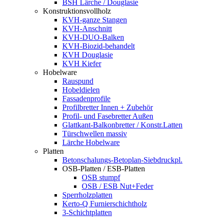
BSH Lärche / Douglasie
Konstruktionsvollholz
KVH-ganze Stangen
KVH-Anschnitt
KVH-DUO-Balken
KVH-Biozid-behandelt
KVH Douglasie
KVH Kiefer
Hobelware
Rauspund
Hobeldielen
Fassadenprofile
Profilbretter Innen + Zubehör
Profil- und Fasebretter Außen
Glattkant-Balkonbretter / Konstr.Latten
Türschwellen massiv
Lärche Hobelware
Platten
Betonschalungs-Betoplan-Siebdruckpl.
OSB-Platten / ESB-Platten
OSB stumpf
OSB / ESB Nut+Feder
Sperrholzplatten
Kerto-Q Furnierschichtholz
3-Schichtplatten