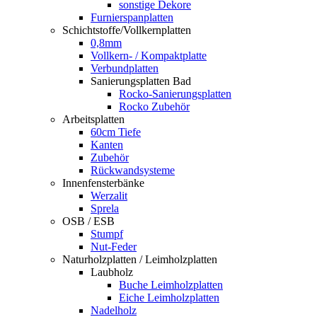
sonstige Dekore
Furnierspanplatten
Schichtstoffe/Vollkernplatten
0,8mm
Vollkern- / Kompaktplatte
Verbundplatten
Sanierungsplatten Bad
Rocko-Sanierungsplatten
Rocko Zubehör
Arbeitsplatten
60cm Tiefe
Kanten
Zubehör
Rückwandsysteme
Innenfensterbänke
Werzalit
Sprela
OSB / ESB
Stumpf
Nut-Feder
Naturholzplatten / Leimholzplatten
Laubholz
Buche Leimholzplatten
Eiche Leimholzplatten
Nadelholz