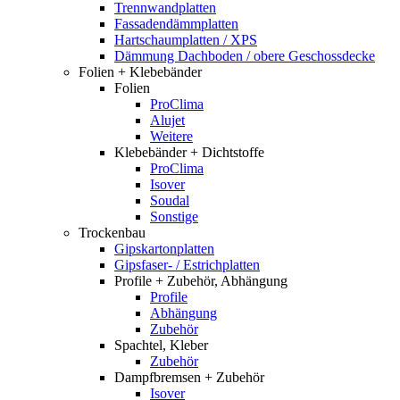
Trennwandplatten
Fassadendämmplatten
Hartschaumplatten / XPS
Dämmung Dachboden / obere Geschossdecke
Folien + Klebebänder
Folien
ProClima
Alujet
Weitere
Klebebänder + Dichtstoffe
ProClima
Isover
Soudal
Sonstige
Trockenbau
Gipskartonplatten
Gipsfaser- / Estrichplatten
Profile + Zubehör, Abhängung
Profile
Abhängung
Zubehör
Spachtel, Kleber
Zubehör
Dampfbremsen + Zubehör
Isover