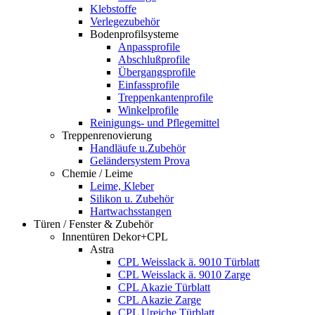
Klebstoffe
Verlegezubehör
Bodenprofilsysteme
Anpassprofile
Abschlußprofile
Übergangsprofile
Einfassprofile
Treppenkantenprofile
Winkelprofile
Reinigungs- und Pflegemittel
Treppenrenovierung
Handläufe u.Zubehör
Geländersystem Prova
Chemie / Leime
Leime, Kleber
Silikon u. Zubehör
Hartwachsstangen
Türen / Fenster & Zubehör
Innentüren Dekor+CPL
Astra
CPL Weisslack ä. 9010 Türblatt
CPL Weisslack ä. 9010 Zarge
CPL Akazie Türblatt
CPL Akazie Zarge
CPL Ureiche Türblatt