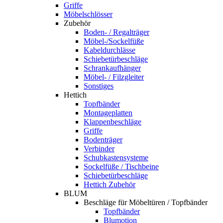
Griffe
Möbelschlösser
Zubehör
Boden- / Regalträger
Möbel-/Sockelfüße
Kabeldurchlässe
Schiebetürbeschläge
Schrankaufhänger
Möbel- / Filzgleiter
Sonstiges
Hettich
Topfbänder
Montageplatten
Klappenbeschläge
Griffe
Bodenträger
Verbinder
Schubkastensysteme
Sockelfüße / Tischbeine
Schiebetürbeschläge
Hettich Zubehör
BLUM
Beschläge für Möbeltüren / Topfbänder
Topfbänder
Blumotion