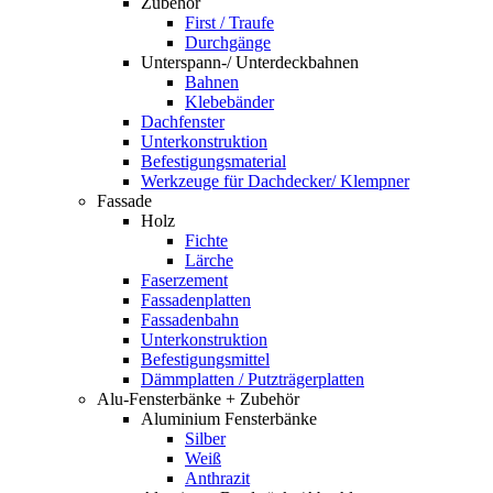
Zubehör
First / Traufe
Durchgänge
Unterspann-/ Unterdeckbahnen
Bahnen
Klebebänder
Dachfenster
Unterkonstruktion
Befestigungsmaterial
Werkzeuge für Dachdecker/ Klempner
Fassade
Holz
Fichte
Lärche
Faserzement
Fassadenplatten
Fassadenbahn
Unterkonstruktion
Befestigungsmittel
Dämmplatten / Putzträgerplatten
Alu-Fensterbänke + Zubehör
Aluminium Fensterbänke
Silber
Weiß
Anthrazit