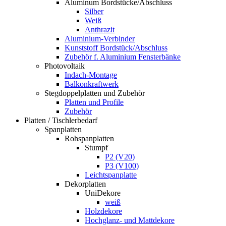
Aluminum Bordstücke/Abschluss
Silber
Weiß
Anthrazit
Aluminium-Verbinder
Kunststoff Bordstück/Abschluss
Zubehör f. Aluminium Fensterbänke
Photovoltaik
Indach-Montage
Balkonkraftwerk
Stegdoppelplatten und Zubehör
Platten und Profile
Zubehör
Platten / Tischlerbedarf
Spanplatten
Rohspanplatten
Stumpf
P2 (V20)
P3 (V100)
Leichtspanplatte
Dekorplatten
UniDekore
weiß
Holzdekore
Hochglanz- und Mattdekore