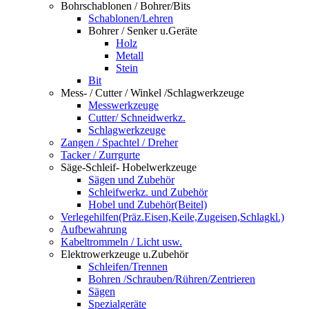
Bohrschablonen / Bohrer/Bits
Schablonen/Lehren
Bohrer / Senker u.Geräte
Holz
Metall
Stein
Bit
Mess- / Cutter / Winkel /Schlagwerkzeuge
Messwerkzeuge
Cutter/ Schneidwerkz.
Schlagwerkzeuge
Zangen / Spachtel / Dreher
Tacker / Zurrgurte
Säge-Schleif- Hobelwerkzeuge
Sägen und Zubehör
Schleifwerkz. und Zubehör
Hobel und Zubehör(Beitel)
Verlegehilfen(Präz.Eisen,Keile,Zugeisen,Schlagkl.)
Aufbewahrung
Kabeltrommeln / Licht usw.
Elektrowerkzeuge u.Zubehör
Schleifen/Trennen
Bohren /Schrauben/Rühren/Zentrieren
Sägen
Spezialgeräte