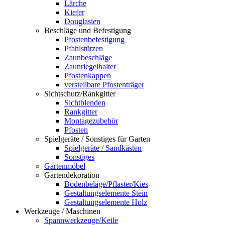
Lärche
Kiefer
Douglasien
Beschläge und Befestigung
Pfostenbefestigung
Pfahlstützen
Zaunbeschläge
Zaunriegelhalter
Pfostenkappen
verstellbare Pfostenträger
Sichtschutz/Rankgitter
Sichtblenden
Rankgitter
Montagezubehör
Pfosten
Spielgeräte / Sonstiges für Garten
Spielgeräte / Sandkästen
Sonstiges
Gartenmöbel
Gartendekoration
Bodenbeläge/Pflaster/Kies
Gestaltungselemente Stein
Gestaltungselemente Holz
Werkzeuge / Maschinen
Spannwerkzeuge/Keile