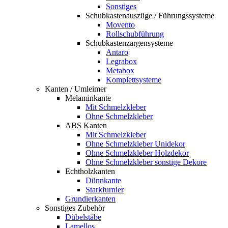
Sonstiges
Schubkastenauszüge / Führungssysteme
Movento
Rollschubführung
Schubkastenzargensysteme
Antaro
Legrabox
Metabox
Komplettsysteme
Kanten / Umleimer
Melaminkante
Mit Schmelzkleber
Ohne Schmelzkleber
ABS Kanten
Mit Schmelzkleber
Ohne Schmelzkleber Unidekor
Ohne Schmelzkleber Holzdekor
Ohne Schmelzkleber sonstige Dekore
Echtholzkanten
Dünnkante
Starkfurnier
Grundierkanten
Sonstiges Zubehör
Dübelstäbe
Lamellos