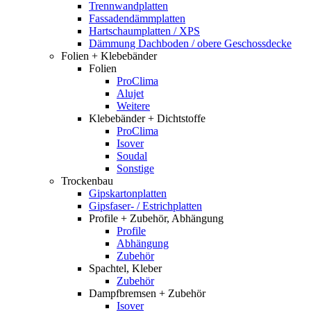
Trennwandplatten
Fassadendämmplatten
Hartschaumplatten / XPS
Dämmung Dachboden / obere Geschossdecke
Folien + Klebebänder
Folien
ProClima
Alujet
Weitere
Klebebänder + Dichtstoffe
ProClima
Isover
Soudal
Sonstige
Trockenbau
Gipskartonplatten
Gipsfaser- / Estrichplatten
Profile + Zubehör, Abhängung
Profile
Abhängung
Zubehör
Spachtel, Kleber
Zubehör
Dampfbremsen + Zubehör
Isover