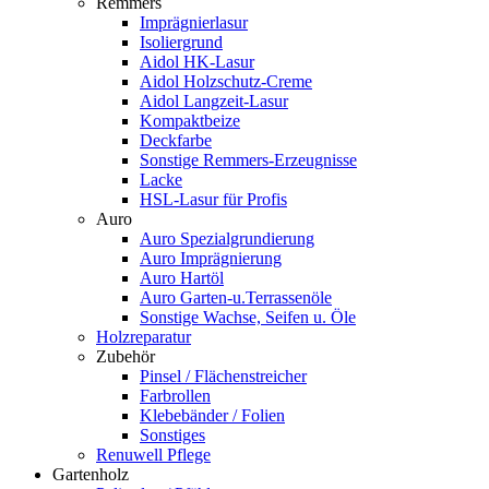
Remmers
Imprägnierlasur
Isoliergrund
Aidol HK-Lasur
Aidol Holzschutz-Creme
Aidol Langzeit-Lasur
Kompaktbeize
Deckfarbe
Sonstige Remmers-Erzeugnisse
Lacke
HSL-Lasur für Profis
Auro
Auro Spezialgrundierung
Auro Imprägnierung
Auro Hartöl
Auro Garten-u.Terrassenöle
Sonstige Wachse, Seifen u. Öle
Holzreparatur
Zubehör
Pinsel / Flächenstreicher
Farbrollen
Klebebänder / Folien
Sonstiges
Renuwell Pflege
Gartenholz