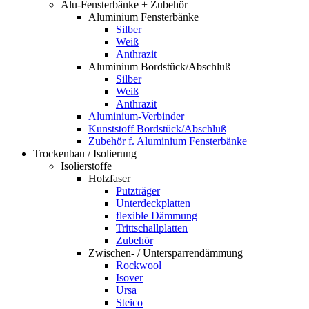
Alu-Fensterbänke + Zubehör
Aluminium Fensterbänke
Silber
Weiß
Anthrazit
Aluminium Bordstück/Abschluß
Silber
Weiß
Anthrazit
Aluminium-Verbinder
Kunststoff Bordstück/Abschluß
Zubehör f. Aluminium Fensterbänke
Trockenbau / Isolierung
Isolierstoffe
Holzfaser
Putzträger
Unterdeckplatten
flexible Dämmung
Trittschallplatten
Zubehör
Zwischen- / Untersparrendämmung
Rockwool
Isover
Ursa
Steico