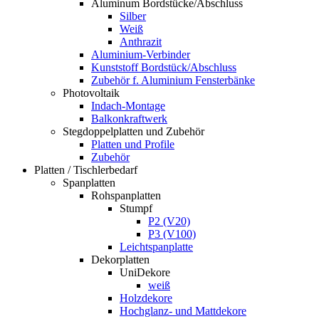
Aluminum Bordstücke/Abschluss
Silber
Weiß
Anthrazit
Aluminium-Verbinder
Kunststoff Bordstück/Abschluss
Zubehör f. Aluminium Fensterbänke
Photovoltaik
Indach-Montage
Balkonkraftwerk
Stegdoppelplatten und Zubehör
Platten und Profile
Zubehör
Platten / Tischlerbedarf
Spanplatten
Rohspanplatten
Stumpf
P2 (V20)
P3 (V100)
Leichtspanplatte
Dekorplatten
UniDekore
weiß
Holzdekore
Hochglanz- und Mattdekore