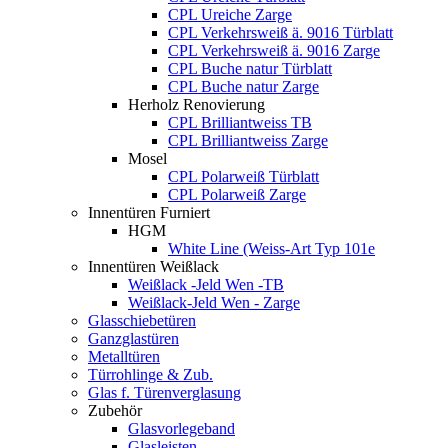
CPL Ureiche Zarge
CPL Verkehrsweiß ä. 9016 Türblatt
CPL Verkehrsweiß ä. 9016 Zarge
CPL Buche natur Türblatt
CPL Buche natur Zarge
Herholz Renovierung
CPL Brilliantweiss TB
CPL Brilliantweiss Zarge
Mosel
CPL Polarweiß Türblatt
CPL Polarweiß Zarge
Innentüren Furniert
HGM
White Line (Weiss-Art Typ 101e
Innentüren Weißlack
Weißlack -Jeld Wen -TB
Weißlack-Jeld Wen - Zarge
Glasschiebetüren
Ganzglastüren
Metalltüren
Türrohlinge & Zub.
Glas f. Türenverglasung
Zubehör
Glasvorlegeband
Glasleisten