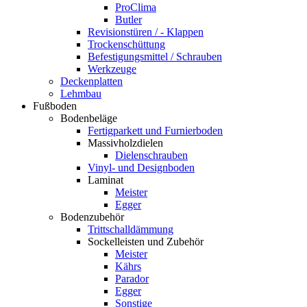
ProClima
Butler
Revisionstüren / - Klappen
Trockenschüttung
Befestigungsmittel / Schrauben
Werkzeuge
Deckenplatten
Lehmbau
Fußboden
Bodenbeläge
Fertigparkett und Furnierboden
Massivholzdielen
Dielenschrauben
Vinyl- und Designboden
Laminat
Meister
Egger
Bodenzubehör
Trittschalldämmung
Sockelleisten und Zubehör
Meister
Kährs
Parador
Egger
Sonstige