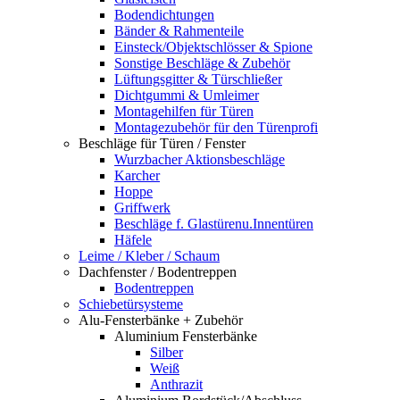
Bodendichtungen
Bänder & Rahmenteile
Einsteck/Objektschlösser & Spione
Sonstige Beschläge & Zubehör
Lüftungsgitter & Türschließer
Dichtgummi & Umleimer
Montagehilfen für Türen
Montagezubehör für den Türenprofi
Beschläge für Türen / Fenster
Wurzbacher Aktionsbeschläge
Karcher
Hoppe
Griffwerk
Beschläge f. Glastürenu.Innentüren
Häfele
Leime / Kleber / Schaum
Dachfenster / Bodentreppen
Bodentreppen
Schiebetürsysteme
Alu-Fensterbänke + Zubehör
Aluminium Fensterbänke
Silber
Weiß
Anthrazit