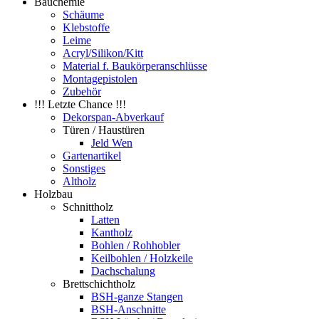
Bauchemie
Schäume
Klebstoffe
Leime
Acryl/Silikon/Kitt
Material f. Baukörperanschlüsse
Montagepistolen
Zubehör
!!! Letzte Chance !!!
Dekorspan-Abverkauf
Türen / Haustüren
Jeld Wen
Gartenartikel
Sonstiges
Altholz
Holzbau
Schnittholz
Latten
Kantholz
Bohlen / Rohhobler
Keilbohlen / Holzkeile
Dachschalung
Brettschichtholz
BSH-ganze Stangen
BSH-Anschnitte