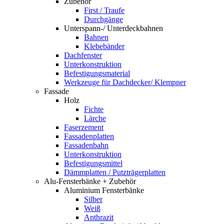
Zubehör
First / Traufe
Durchgänge
Unterspann-/ Unterdeckbahnen
Bahnen
Klebebänder
Dachfenster
Unterkonstruktion
Befestigungsmaterial
Werkzeuge für Dachdecker/ Klempner
Fassade
Holz
Fichte
Lärche
Faserzement
Fassadenplatten
Fassadenbahn
Unterkonstruktion
Befestigungsmittel
Dämmplatten / Putzträgerplatten
Alu-Fensterbänke + Zubehör
Aluminium Fensterbänke
Silber
Weiß
Anthrazit