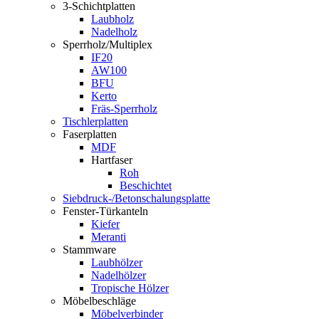
3-Schichtplatten
Laubholz
Nadelholz
Sperrholz/Multiplex
IF20
AW100
BFU
Kerto
Fräs-Sperrholz
Tischlerplatten
Faserplatten
MDF
Hartfaser
Roh
Beschichtet
Siebdruck-/Betonschalungsplatte
Fenster-Türkanteln
Kiefer
Meranti
Stammware
Laubhölzer
Nadelhölzer
Tropische Hölzer
Möbelbeschläge
Möbelverbinder