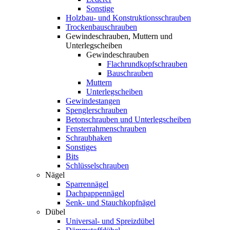
Sonstige
Holzbau- und Konstruktionsschrauben
Trockenbauschrauben
Gewindeschrauben, Muttern und
Unterlegscheiben
Gewindeschrauben
Flachrundkopfschrauben
Bauschrauben
Muttern
Unterlegscheiben
Gewindestangen
Spenglerschrauben
Betonschrauben und Unterlegscheiben
Fensterrahmenschrauben
Schraubhaken
Sonstiges
Bits
Schlüsselschrauben
Nägel
Sparrennägel
Dachpappennägel
Senk- und Stauchkopfnägel
Dübel
Universal- und Spreizdübel