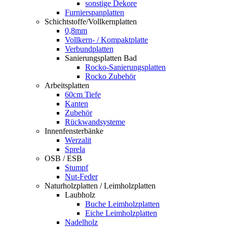
sonstige Dekore
Furnierspanplatten
Schichtstoffe/Vollkernplatten
0,8mm
Vollkern- / Kompaktplatte
Verbundplatten
Sanierungsplatten Bad
Rocko-Sanierungsplatten
Rocko Zubehör
Arbeitsplatten
60cm Tiefe
Kanten
Zubehör
Rückwandsysteme
Innenfensterbänke
Werzalit
Sprela
OSB / ESB
Stumpf
Nut-Feder
Naturholzplatten / Leimholzplatten
Laubholz
Buche Leimholzplatten
Eiche Leimholzplatten
Nadelholz