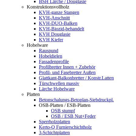
BSH Lärche / Douglasie
Konstruktionsvollholz
KVH-ganze Stangen
KVH-Anschnitt
KVH-DUO-Balken
KVH-Biozid-behandelt
KVH Douglasie
KVH Kiefer
Hobelware
Rauspund
Hobeldielen
Fassadenprofile
Profilbretter Innen + Zubehör
Profil- und Fasebretter Außen
Glattkant-Balkonbretter / Konstr.Latten
Türschwellen massiv
Lärche Hobelware
Platten
Betonschalungs-Betoplan-Siebdruckpl.
OSB-Platten / ESB-Platten
OSB stumpf
OSB / ESB Nut+Feder
Sperrholzplatten
Kerto-Q Furnierschichtholz
3-Schichtplatten