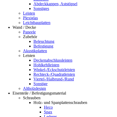
Abdeckkappen, Aststöpsel
Sonstiges
Leisten
Plexiglas
Leichtbauplatten
Wand / Decke
Paneele
Zubehör
Beleuchtung
Befestigung
Akustikplatten
Leisten
Deckenabschlussleisten
Hohlkehlleisten
Winkel-/Eckschutzleisten
Rechteck-/Quadratleisten
Viertel-/Halbrund-/Rund
Sonstige
Altholzdesign
Eisenteile / Befestigungsmaterial
Schrauben
Holz- und Spanplattenschrauben
Heco
Spax
Lederer