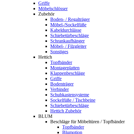
Griffe
Möbelschlösser
Zubehör
Boden- / Regalträger
Möbel-/Sockelfüße
Kabeldurchlässe
Schiebetürbeschläge
Schrankaufhänger
Möbel- / Filzgleiter
Sonstiges
Hettich
Topfbänder
Montageplatten
Klappenbeschläge
Griffe
Bodenträger
Verbinder
Schubkastensysteme
Sockelfüße / Tischbeine
Schiebetürbeschläge
Hettich Zubehör
BLUM
Beschläge für Möbeltüren / Topfbänder
Topfbänder
Blumotion