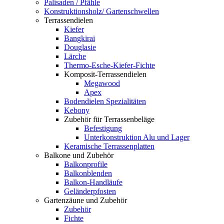
Palisaden / Pfähle
Konstruktionsholz/ Gartenschwellen
Terrassendielen
Kiefer
Bangkirai
Douglasie
Lärche
Thermo-Esche-Kiefer-Fichte
Komposit-Terrassendielen
Megawood
Apex
Bodendielen Spezialitäten
Kebony
Zubehör für Terrassenbeläge
Befestigung
Unterkonstruktion Alu und Lager
Keramische Terrassenplatten
Balkone und Zubehör
Balkonprofile
Balkonblenden
Balkon-Handläufe
Geländerpfosten
Gartenzäune und Zubehör
Zubehör
Fichte