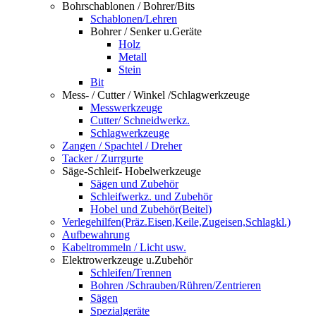
Bohrschablonen / Bohrer/Bits
Schablonen/Lehren
Bohrer / Senker u.Geräte
Holz
Metall
Stein
Bit
Mess- / Cutter / Winkel /Schlagwerkzeuge
Messwerkzeuge
Cutter/ Schneidwerkz.
Schlagwerkzeuge
Zangen / Spachtel / Dreher
Tacker / Zurrgurte
Säge-Schleif- Hobelwerkzeuge
Sägen und Zubehör
Schleifwerkz. und Zubehör
Hobel und Zubehör(Beitel)
Verlegehilfen(Präz.Eisen,Keile,Zugeisen,Schlagkl.)
Aufbewahrung
Kabeltrommeln / Licht usw.
Elektrowerkzeuge u.Zubehör
Schleifen/Trennen
Bohren /Schrauben/Rühren/Zentrieren
Sägen
Spezialgeräte