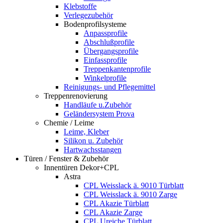
Klebstoffe
Verlegezubehör
Bodenprofilsysteme
Anpassprofile
Abschlußprofile
Übergangsprofile
Einfassprofile
Treppenkantenprofile
Winkelprofile
Reinigungs- und Pflegemittel
Treppenrenovierung
Handläufe u.Zubehör
Geländersystem Prova
Chemie / Leime
Leime, Kleber
Silikon u. Zubehör
Hartwachsstangen
Türen / Fenster & Zubehör
Innentüren Dekor+CPL
Astra
CPL Weisslack ä. 9010 Türblatt
CPL Weisslack ä. 9010 Zarge
CPL Akazie Türblatt
CPL Akazie Zarge
CPL Ureiche Türblatt