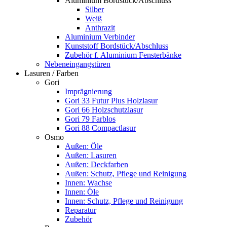
Aluminium Bordstück/Abschluss
Silber
Weiß
Anthrazit
Aluminium Verbinder
Kunststoff Bordstück/Abschluss
Zubehör f. Aluminium Fensterbänke
Nebeneingangstüren
Lasuren / Farben
Gori
Imprägnierung
Gori 33 Futur Plus Holzlasur
Gori 66 Holzschutzlasur
Gori 79 Farblos
Gori 88 Compactlasur
Osmo
Außen: Öle
Außen: Lasuren
Außen: Deckfarben
Außen: Schutz, Pflege und Reinigung
Innen: Wachse
Innen: Öle
Innen: Schutz, Pflege und Reinigung
Reparatur
Zubehör