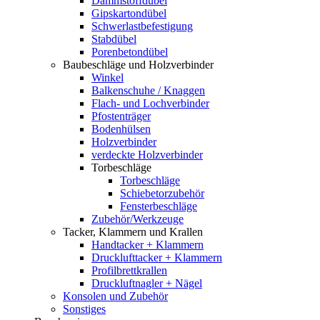
Dämmstoffdübel
Gipskartondübel
Schwerlastbefestigung
Stabdübel
Porenbetondübel
Baubeschläge und Holzverbinder
Winkel
Balkenschuhe / Knaggen
Flach- und Lochverbinder
Pfostenträger
Bodenhülsen
Holzverbinder
verdeckte Holzverbinder
Torbeschläge
Torbeschläge
Schiebetorzubehör
Fensterbeschläge
Zubehör/Werkzeuge
Tacker, Klammern und Krallen
Handtacker + Klammern
Drucklufttacker + Klammern
Profilbrettkrallen
Druckluftnagler + Nägel
Konsolen und Zubehör
Sonstiges