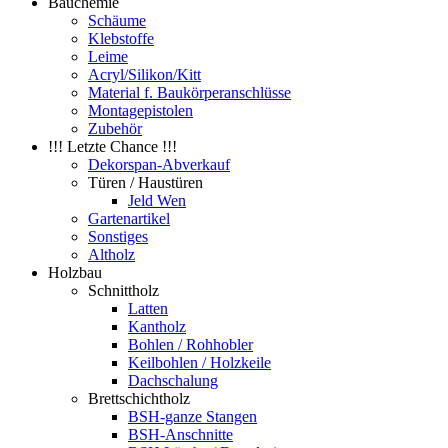
Bauchemie
Schäume
Klebstoffe
Leime
Acryl/Silikon/Kitt
Material f. Baukörperanschlüsse
Montagepistolen
Zubehör
!!! Letzte Chance !!!
Dekorspan-Abverkauf
Türen / Haustüren
Jeld Wen
Gartenartikel
Sonstiges
Altholz
Holzbau
Schnittholz
Latten
Kantholz
Bohlen / Rohhobler
Keilbohlen / Holzkeile
Dachschalung
Brettschichtholz
BSH-ganze Stangen
BSH-Anschnitte