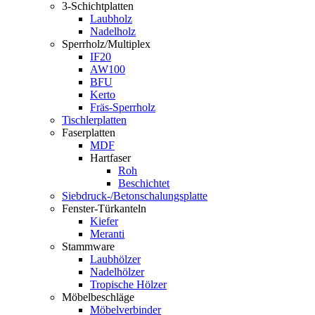
3-Schichtplatten
Laubholz
Nadelholz
Sperrholz/Multiplex
IF20
AW100
BFU
Kerto
Fräs-Sperrholz
Tischlerplatten
Faserplatten
MDF
Hartfaser
Roh
Beschichtet
Siebdruck-/Betonschalungsplatte
Fenster-Türkanteln
Kiefer
Meranti
Stammware
Laubhölzer
Nadelhölzer
Tropische Hölzer
Möbelbeschläge
Möbelverbinder