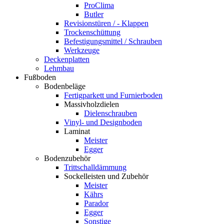
ProClima
Butler
Revisionstüren / - Klappen
Trockenschüttung
Befestigungsmittel / Schrauben
Werkzeuge
Deckenplatten
Lehmbau
Fußboden
Bodenbeläge
Fertigparkett und Furnierboden
Massivholzdielen
Dielenschrauben
Vinyl- und Designboden
Laminat
Meister
Egger
Bodenzubehör
Trittschalldämmung
Sockelleisten und Zubehör
Meister
Kährs
Parador
Egger
Sonstige