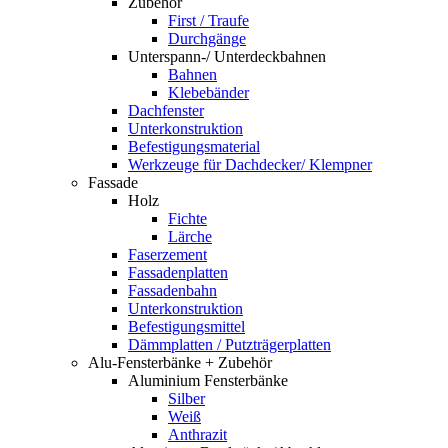
Zubehör
First / Traufe
Durchgänge
Unterspann-/ Unterdeckbahnen
Bahnen
Klebebänder
Dachfenster
Unterkonstruktion
Befestigungsmaterial
Werkzeuge für Dachdecker/ Klempner
Fassade
Holz
Fichte
Lärche
Faserzement
Fassadenplatten
Fassadenbahn
Unterkonstruktion
Befestigungsmittel
Dämmplatten / Putzträgerplatten
Alu-Fensterbänke + Zubehör
Aluminium Fensterbänke
Silber
Weiß
Anthrazit