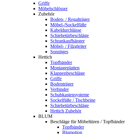
Griffe
Möbelschlösser
Zubehör
Boden- / Regalträger
Möbel-/Sockelfüße
Kabeldurchlässe
Schiebetürbeschläge
Schrankaufhänger
Möbel- / Filzgleiter
Sonstiges
Hettich
Topfbänder
Montageplatten
Klappenbeschläge
Griffe
Bodenträger
Verbinder
Schubkastensysteme
Sockelfüße / Tischbeine
Schiebetürbeschläge
Hettich Zubehör
BLUM
Beschläge für Möbeltüren / Topfbänder
Topfbänder
Blumotion