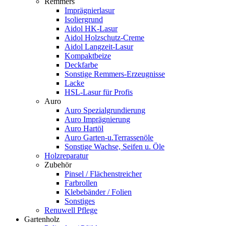
Remmers
Imprägnierlasur
Isoliergrund
Aidol HK-Lasur
Aidol Holzschutz-Creme
Aidol Langzeit-Lasur
Kompaktbeize
Deckfarbe
Sonstige Remmers-Erzeugnisse
Lacke
HSL-Lasur für Profis
Auro
Auro Spezialgrundierung
Auro Imprägnierung
Auro Hartöl
Auro Garten-u.Terrassenöle
Sonstige Wachse, Seifen u. Öle
Holzreparatur
Zubehör
Pinsel / Flächenstreicher
Farbrollen
Klebebänder / Folien
Sonstiges
Renuwell Pflege
Gartenholz