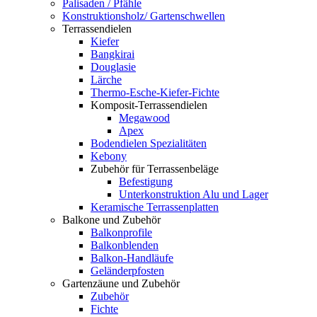
Palisaden / Pfähle
Konstruktionsholz/ Gartenschwellen
Terrassendielen
Kiefer
Bangkirai
Douglasie
Lärche
Thermo-Esche-Kiefer-Fichte
Komposit-Terrassendielen
Megawood
Apex
Bodendielen Spezialitäten
Kebony
Zubehör für Terrassenbeläge
Befestigung
Unterkonstruktion Alu und Lager
Keramische Terrassenplatten
Balkone und Zubehör
Balkonprofile
Balkonblenden
Balkon-Handläufe
Geländerpfosten
Gartenzäune und Zubehör
Zubehör
Fichte