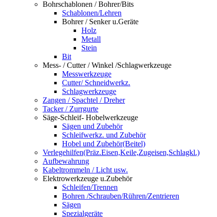
Bohrschablonen / Bohrer/Bits
Schablonen/Lehren
Bohrer / Senker u.Geräte
Holz
Metall
Stein
Bit
Mess- / Cutter / Winkel /Schlagwerkzeuge
Messwerkzeuge
Cutter/ Schneidwerkz.
Schlagwerkzeuge
Zangen / Spachtel / Dreher
Tacker / Zurrgurte
Säge-Schleif- Hobelwerkzeuge
Sägen und Zubehör
Schleifwerkz. und Zubehör
Hobel und Zubehör(Beitel)
Verlegehilfen(Präz.Eisen,Keile,Zugeisen,Schlagkl.)
Aufbewahrung
Kabeltrommeln / Licht usw.
Elektrowerkzeuge u.Zubehör
Schleifen/Trennen
Bohren /Schrauben/Rühren/Zentrieren
Sägen
Spezialgeräte