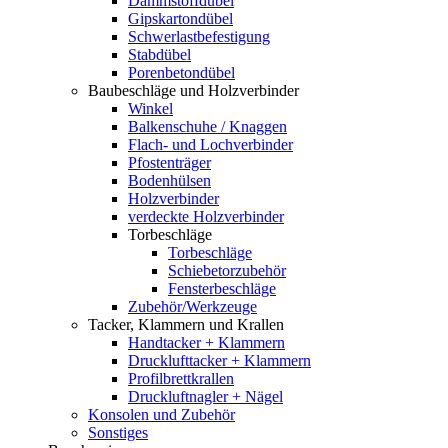
Dämmstoffdübel
Gipskartondübel
Schwerlastbefestigung
Stabdübel
Porenbetondübel
Baubeschläge und Holzverbinder
Winkel
Balkenschuhe / Knaggen
Flach- und Lochverbinder
Pfostenträger
Bodenhülsen
Holzverbinder
verdeckte Holzverbinder
Torbeschläge
Torbeschläge
Schiebetorzubehör
Fensterbeschläge
Zubehör/Werkzeuge
Tacker, Klammern und Krallen
Handtacker + Klammern
Drucklufttacker + Klammern
Profilbrettkrallen
Druckluftnagler + Nägel
Konsolen und Zubehör
Sonstiges