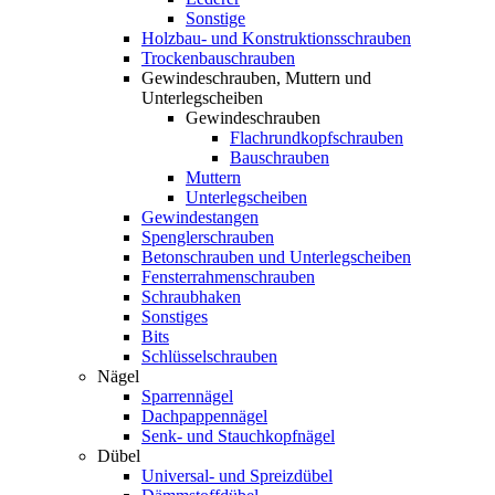
Sonstige
Holzbau- und Konstruktionsschrauben
Trockenbauschrauben
Gewindeschrauben, Muttern und
Unterlegscheiben
Gewindeschrauben
Flachrundkopfschrauben
Bauschrauben
Muttern
Unterlegscheiben
Gewindestangen
Spenglerschrauben
Betonschrauben und Unterlegscheiben
Fensterrahmenschrauben
Schraubhaken
Sonstiges
Bits
Schlüsselschrauben
Nägel
Sparrennägel
Dachpappennägel
Senk- und Stauchkopfnägel
Dübel
Universal- und Spreizdübel