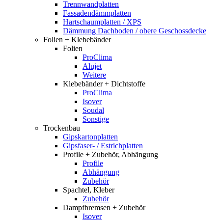
Trennwandplatten
Fassadendämmplatten
Hartschaumplatten / XPS
Dämmung Dachboden / obere Geschossdecke
Folien + Klebebänder
Folien
ProClima
Alujet
Weitere
Klebebänder + Dichtstoffe
ProClima
Isover
Soudal
Sonstige
Trockenbau
Gipskartonplatten
Gipsfaser- / Estrichplatten
Profile + Zubehör, Abhängung
Profile
Abhängung
Zubehör
Spachtel, Kleber
Zubehör
Dampfbremsen + Zubehör
Isover