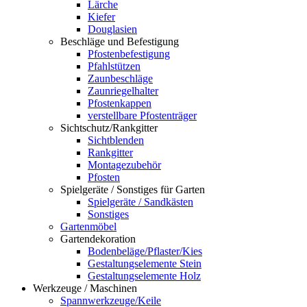
Lärche
Kiefer
Douglasien
Beschläge und Befestigung
Pfostenbefestigung
Pfahlstützen
Zaunbeschläge
Zaunriegelhalter
Pfostenkappen
verstellbare Pfostenträger
Sichtschutz/Rankgitter
Sichtblenden
Rankgitter
Montagezubehör
Pfosten
Spielgeräte / Sonstiges für Garten
Spielgeräte / Sandkästen
Sonstiges
Gartenmöbel
Gartendekoration
Bodenbeläge/Pflaster/Kies
Gestaltungselemente Stein
Gestaltungselemente Holz
Werkzeuge / Maschinen
Spannwerkzeuge/Keile