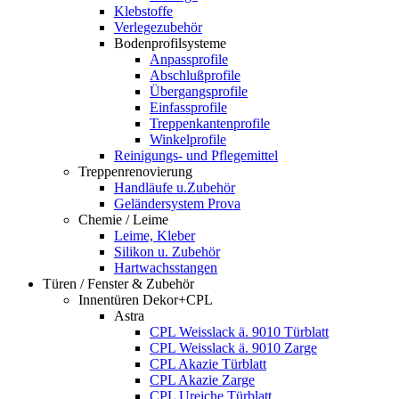
Klebstoffe
Verlegezubehör
Bodenprofilsysteme
Anpassprofile
Abschlußprofile
Übergangsprofile
Einfassprofile
Treppenkantenprofile
Winkelprofile
Reinigungs- und Pflegemittel
Treppenrenovierung
Handläufe u.Zubehör
Geländersystem Prova
Chemie / Leime
Leime, Kleber
Silikon u. Zubehör
Hartwachsstangen
Türen / Fenster & Zubehör
Innentüren Dekor+CPL
Astra
CPL Weisslack ä. 9010 Türblatt
CPL Weisslack ä. 9010 Zarge
CPL Akazie Türblatt
CPL Akazie Zarge
CPL Ureiche Türblatt