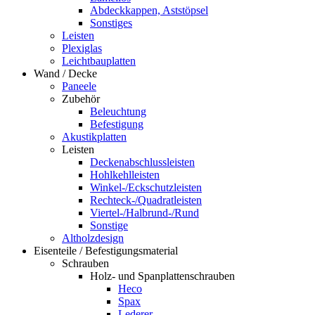
Abdeckkappen, Aststöpsel
Sonstiges
Leisten
Plexiglas
Leichtbauplatten
Wand / Decke
Paneele
Zubehör
Beleuchtung
Befestigung
Akustikplatten
Leisten
Deckenabschlussleisten
Hohlkehlleisten
Winkel-/Eckschutzleisten
Rechteck-/Quadratleisten
Viertel-/Halbrund-/Rund
Sonstige
Altholzdesign
Eisenteile / Befestigungsmaterial
Schrauben
Holz- und Spanplattenschrauben
Heco
Spax
Lederer