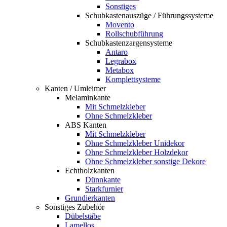
Sonstiges
Schubkastenauszüge / Führungssysteme
Movento
Rollschubführung
Schubkastenzargensysteme
Antaro
Legrabox
Metabox
Komplettsysteme
Kanten / Umleimer
Melaminkante
Mit Schmelzkleber
Ohne Schmelzkleber
ABS Kanten
Mit Schmelzkleber
Ohne Schmelzkleber Unidekor
Ohne Schmelzkleber Holzdekor
Ohne Schmelzkleber sonstige Dekore
Echtholzkanten
Dünnkante
Starkfurnier
Grundierkanten
Sonstiges Zubehör
Dübelstäbe
Lamellos