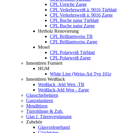
CPL Ureiche Zarge
CPL Verkehrsweiß ä. 9016 Türblatt
CPL Verkehrsweiß ä. 9016 Zarge
CPL Buche natur Türblatt
CPL Buche natur Zarge
Herholz Renovierung
CPL Brilliantweiss TB
CPL Brilliantweiss Zarge
Mosel
CPL Polarweiß Türblatt
CPL Polarweiß Zarge
Innentüren Furniert
HGM
White Line (Weiss-Art Typ 101e
Innentüren Weißlack
Weißlack -Jeld Wen -TB
Weißlack-Jeld Wen - Zarge
Glasschiebetüren
Ganzglastüren
Metalltüren
Türrohlinge & Zub.
Glas f. Türenverglasung
Zubehör
Glasvorlegeband
Glasleisten