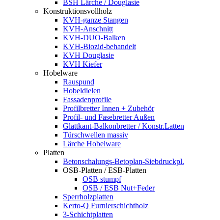
BSH Lärche / Douglasie
Konstruktionsvollholz
KVH-ganze Stangen
KVH-Anschnitt
KVH-DUO-Balken
KVH-Biozid-behandelt
KVH Douglasie
KVH Kiefer
Hobelware
Rauspund
Hobeldielen
Fassadenprofile
Profilbretter Innen + Zubehör
Profil- und Fasebretter Außen
Glattkant-Balkonbretter / Konstr.Latten
Türschwellen massiv
Lärche Hobelware
Platten
Betonschalungs-Betoplan-Siebdruckpl.
OSB-Platten / ESB-Platten
OSB stumpf
OSB / ESB Nut+Feder
Sperrholzplatten
Kerto-Q Furnierschichtholz
3-Schichtplatten