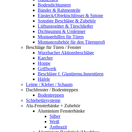
Bodendichtungen
Bänder & Rahmenteile
Einsteck/Objektschlösser & Spione
Sonstige Beschläge & Zubehör
Lüftungsgitter & Türschließer
Dichtgummi & Umleimer
Montagehilfen für Türen
Montagezubehör für den Türenprofi
Beschläge für Türen / Fenster
Wurzbacher Aktionsbeschläge
Karcher
Hoppe
Griffwerk
Beschläge f. Glastürenu.Innentüren
Häfele
Leime / Kleber / Schaum
Dachfenster / Bodentreppen
Bodentreppen
Schiebetürsysteme
Alu-Fensterbänke + Zubehör
Aluminium Fensterbänke
Silber
Weiß
Anthrazit