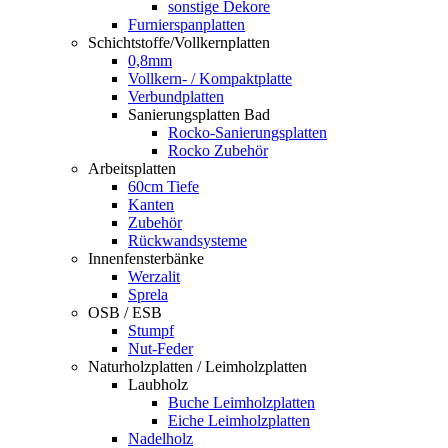
sonstige Dekore
Furnierspanplatten
Schichtstoffe/Vollkernplatten
0,8mm
Vollkern- / Kompaktplatte
Verbundplatten
Sanierungsplatten Bad
Rocko-Sanierungsplatten
Rocko Zubehör
Arbeitsplatten
60cm Tiefe
Kanten
Zubehör
Rückwandsysteme
Innenfensterbänke
Werzalit
Sprela
OSB / ESB
Stumpf
Nut-Feder
Naturholzplatten / Leimholzplatten
Laubholz
Buche Leimholzplatten
Eiche Leimholzplatten
Nadelholz