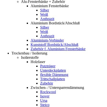
Alu-Fensterbänke + Zubehör
Aluminium Fensterbänke
Silber
Weiß
Anthrazit
Aluminium Bordstück/Abschluß
Silber
Weiß
Anthrazit
Aluminium-Verbinder
Kunststoff Bordstück/Abschluß
Zubehör f. Aluminium Fensterbänke
Trockenbau / Isolierung
Isolierstoffe
Holzfaser
Putzträger
Unterdeckplatten
flexible Dämmung
Trittschallplatten
Zubehör
Zwischen- / Untersparrendämmung
Rockwool
Isover
Ursa
Steico