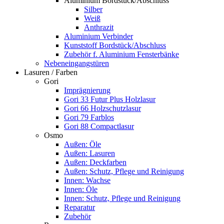
Aluminium Bordstück/Abschluss
Silber
Weiß
Anthrazit
Aluminium Verbinder
Kunststoff Bordstück/Abschluss
Zubehör f. Aluminium Fensterbänke
Nebeneingangstüren
Lasuren / Farben
Gori
Imprägnierung
Gori 33 Futur Plus Holzlasur
Gori 66 Holzschutzlasur
Gori 79 Farblos
Gori 88 Compactlasur
Osmo
Außen: Öle
Außen: Lasuren
Außen: Deckfarben
Außen: Schutz, Pflege und Reinigung
Innen: Wachse
Innen: Öle
Innen: Schutz, Pflege und Reinigung
Reparatur
Zubehör