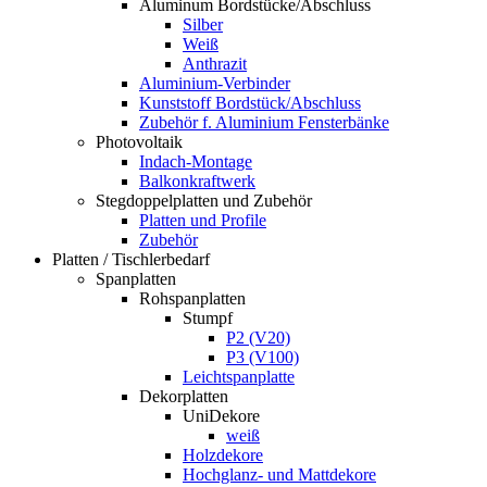
Aluminum Bordstücke/Abschluss
Silber
Weiß
Anthrazit
Aluminium-Verbinder
Kunststoff Bordstück/Abschluss
Zubehör f. Aluminium Fensterbänke
Photovoltaik
Indach-Montage
Balkonkraftwerk
Stegdoppelplatten und Zubehör
Platten und Profile
Zubehör
Platten / Tischlerbedarf
Spanplatten
Rohspanplatten
Stumpf
P2 (V20)
P3 (V100)
Leichtspanplatte
Dekorplatten
UniDekore
weiß
Holzdekore
Hochglanz- und Mattdekore