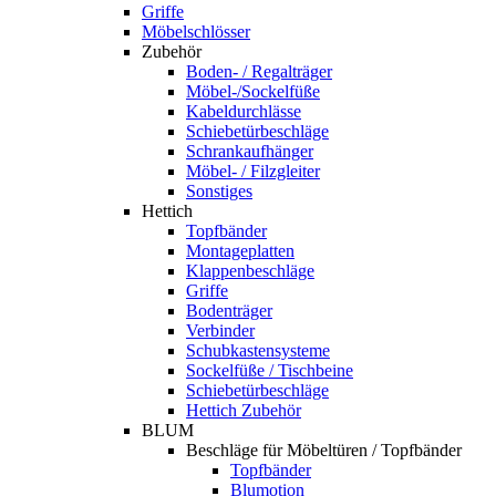
Griffe
Möbelschlösser
Zubehör
Boden- / Regalträger
Möbel-/Sockelfüße
Kabeldurchlässe
Schiebetürbeschläge
Schrankaufhänger
Möbel- / Filzgleiter
Sonstiges
Hettich
Topfbänder
Montageplatten
Klappenbeschläge
Griffe
Bodenträger
Verbinder
Schubkastensysteme
Sockelfüße / Tischbeine
Schiebetürbeschläge
Hettich Zubehör
BLUM
Beschläge für Möbeltüren / Topfbänder
Topfbänder
Blumotion