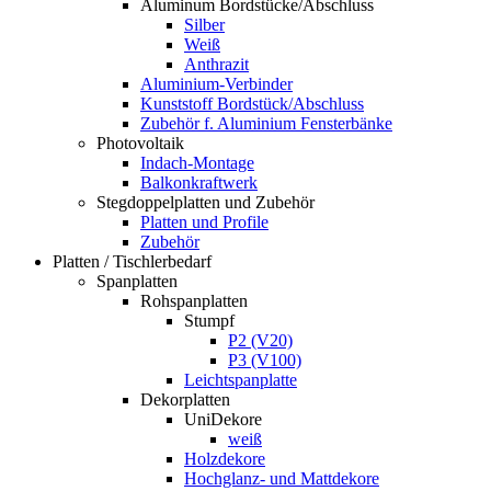
Aluminum Bordstücke/Abschluss
Silber
Weiß
Anthrazit
Aluminium-Verbinder
Kunststoff Bordstück/Abschluss
Zubehör f. Aluminium Fensterbänke
Photovoltaik
Indach-Montage
Balkonkraftwerk
Stegdoppelplatten und Zubehör
Platten und Profile
Zubehör
Platten / Tischlerbedarf
Spanplatten
Rohspanplatten
Stumpf
P2 (V20)
P3 (V100)
Leichtspanplatte
Dekorplatten
UniDekore
weiß
Holzdekore
Hochglanz- und Mattdekore