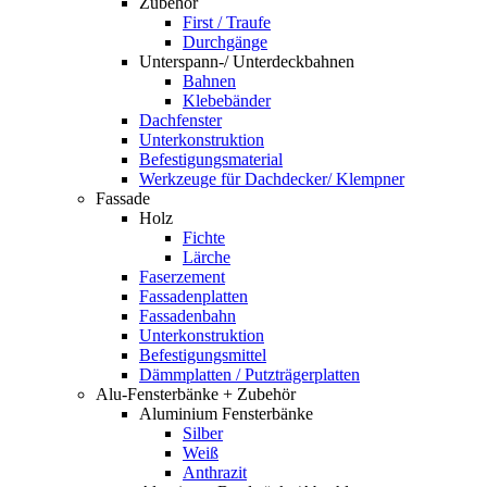
Zubehör
First / Traufe
Durchgänge
Unterspann-/ Unterdeckbahnen
Bahnen
Klebebänder
Dachfenster
Unterkonstruktion
Befestigungsmaterial
Werkzeuge für Dachdecker/ Klempner
Fassade
Holz
Fichte
Lärche
Faserzement
Fassadenplatten
Fassadenbahn
Unterkonstruktion
Befestigungsmittel
Dämmplatten / Putzträgerplatten
Alu-Fensterbänke + Zubehör
Aluminium Fensterbänke
Silber
Weiß
Anthrazit