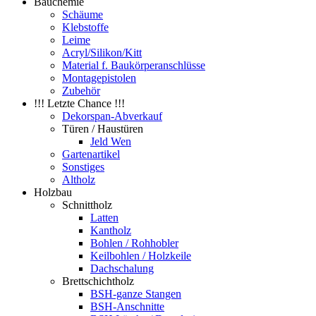
Bauchemie
Schäume
Klebstoffe
Leime
Acryl/Silikon/Kitt
Material f. Baukörperanschlüsse
Montagepistolen
Zubehör
!!! Letzte Chance !!!
Dekorspan-Abverkauf
Türen / Haustüren
Jeld Wen
Gartenartikel
Sonstiges
Altholz
Holzbau
Schnittholz
Latten
Kantholz
Bohlen / Rohhobler
Keilbohlen / Holzkeile
Dachschalung
Brettschichtholz
BSH-ganze Stangen
BSH-Anschnitte