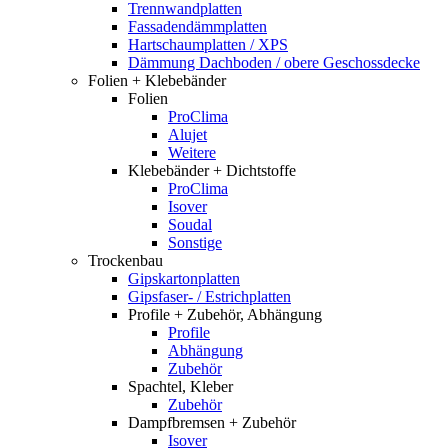
Trennwandplatten
Fassadendämmplatten
Hartschaumplatten / XPS
Dämmung Dachboden / obere Geschossdecke
Folien + Klebebänder
Folien
ProClima
Alujet
Weitere
Klebebänder + Dichtstoffe
ProClima
Isover
Soudal
Sonstige
Trockenbau
Gipskartonplatten
Gipsfaser- / Estrichplatten
Profile + Zubehör, Abhängung
Profile
Abhängung
Zubehör
Spachtel, Kleber
Zubehör
Dampfbremsen + Zubehör
Isover