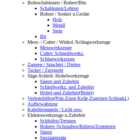
Bohrschablonen / Bohrer/Bits
Schablonen/Lehren
Bohrer / Senker u.Geräte
Holz
Metall
Stein
Bit
Mess- / Cutter / Winkel /Schlagwerkzeuge
Messwerkzeuge
Cutter/ Schneidwerkz.
Schlagwerkzeuge
Zangen / Spachtel / Dreher
Tacker / Zurrgurte
Säge-Schleif- Hobelwerkzeuge
Sägen und Zubehör
Schleifwerkz. und Zubehör
Hobel und Zubehör(Beitel)
Verlegehilfen(Präz.Eisen,Keile,Zugeisen,Schlagkl.)
Aufbewahrung
Kabeltrommeln / Licht usw.
Elektrowerkzeuge u.Zubehör
Schleifen/Trennen
Bohren /Schrauben/Rühren/Zentrieren
Sägen
Spezialgeräte