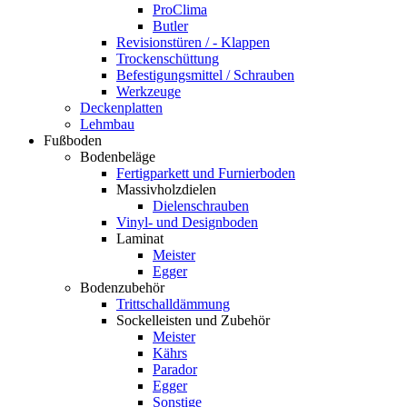
ProClima
Butler
Revisionstüren / - Klappen
Trockenschüttung
Befestigungsmittel / Schrauben
Werkzeuge
Deckenplatten
Lehmbau
Fußboden
Bodenbeläge
Fertigparkett und Furnierboden
Massivholzdielen
Dielenschrauben
Vinyl- und Designboden
Laminat
Meister
Egger
Bodenzubehör
Trittschalldämmung
Sockelleisten und Zubehör
Meister
Kährs
Parador
Egger
Sonstige