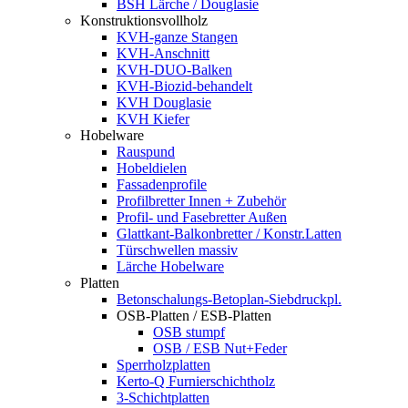
BSH Lärche / Douglasie
Konstruktionsvollholz
KVH-ganze Stangen
KVH-Anschnitt
KVH-DUO-Balken
KVH-Biozid-behandelt
KVH Douglasie
KVH Kiefer
Hobelware
Rauspund
Hobeldielen
Fassadenprofile
Profilbretter Innen + Zubehör
Profil- und Fasebretter Außen
Glattkant-Balkonbretter / Konstr.Latten
Türschwellen massiv
Lärche Hobelware
Platten
Betonschalungs-Betoplan-Siebdruckpl.
OSB-Platten / ESB-Platten
OSB stumpf
OSB / ESB Nut+Feder
Sperrholzplatten
Kerto-Q Furnierschichtholz
3-Schichtplatten