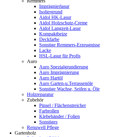
Remmers
Imprägnierlasur
Isoliergrund
Aidol HK-Lasur
Aidol Holzschutz-Creme
Aidol Langzeit-Lasur
Kompaktbeize
Deckfarbe
Sonstige Remmers-Erzeugnisse
Lacke
HSL-Lasur für Profis
Auro
Auro Spezialgrundierung
Auro Imprägnierung
Auro Hartöl
Auro Garten-u.Terrassenöle
Sonstige Wachse, Seifen u. Öle
Holzreparatur
Zubehör
Pinsel / Flächenstreicher
Farbrollen
Klebebänder / Folien
Sonstiges
Renuwell Pflege
Gartenholz