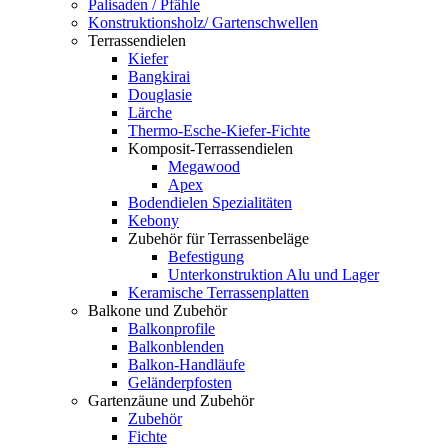
Palisaden / Pfähle
Konstruktionsholz/ Gartenschwellen
Terrassendielen
Kiefer
Bangkirai
Douglasie
Lärche
Thermo-Esche-Kiefer-Fichte
Komposit-Terrassendielen
Megawood
Apex
Bodendielen Spezialitäten
Kebony
Zubehör für Terrassenbeläge
Befestigung
Unterkonstruktion Alu und Lager
Keramische Terrassenplatten
Balkone und Zubehör
Balkonprofile
Balkonblenden
Balkon-Handläufe
Geländerpfosten
Gartenzäune und Zubehör
Zubehör
Fichte