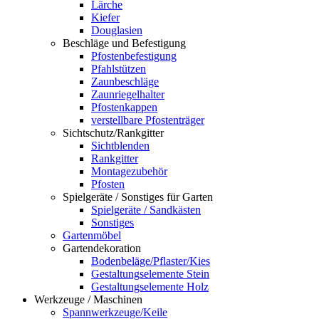
Lärche
Kiefer
Douglasien
Beschläge und Befestigung
Pfostenbefestigung
Pfahlstützen
Zaunbeschläge
Zaunriegelhalter
Pfostenkappen
verstellbare Pfostenträger
Sichtschutz/Rankgitter
Sichtblenden
Rankgitter
Montagezubehör
Pfosten
Spielgeräte / Sonstiges für Garten
Spielgeräte / Sandkästen
Sonstiges
Gartenmöbel
Gartendekoration
Bodenbeläge/Pflaster/Kies
Gestaltungselemente Stein
Gestaltungselemente Holz
Werkzeuge / Maschinen
Spannwerkzeuge/Keile