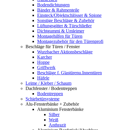
Bodendichtungen
Bänder & Rahmenteile
Einsteck/Objektschlösser & Spione
Sonstige Beschläge & Zubehör
Lüftungsgitter & Türschließer
Dichtgummi & Umleimer
Montagehilfen für Türen
Montagezubehör für den Türenprofi
Beschläge für Türen / Fenster
Wurzbacher Aktionsbeschläge
Karcher
Hoppe
Griffwerk
Beschläge f. Glastürenu.Innentüren
Häfele
Leime / Kleber / Schaum
Dachfenster / Bodentreppen
Bodentreppen
Schiebetürsysteme
Alu-Fensterbänke + Zubehör
Aluminium Fensterbänke
Silber
Weiß
Anthrazit