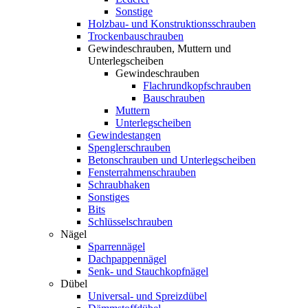
Sonstige
Holzbau- und Konstruktionsschrauben
Trockenbauschrauben
Gewindeschrauben, Muttern und
Unterlegscheiben
Gewindeschrauben
Flachrundkopfschrauben
Bauschrauben
Muttern
Unterlegscheiben
Gewindestangen
Spenglerschrauben
Betonschrauben und Unterlegscheiben
Fensterrahmenschrauben
Schraubhaken
Sonstiges
Bits
Schlüsselschrauben
Nägel
Sparrennägel
Dachpappennägel
Senk- und Stauchkopfnägel
Dübel
Universal- und Spreizdübel