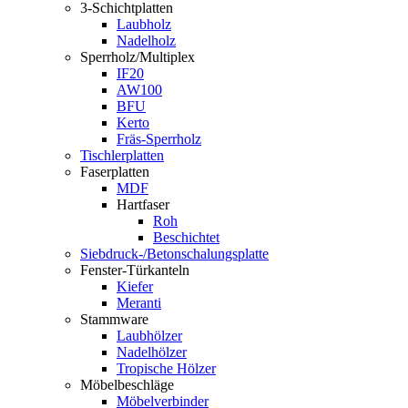
3-Schichtplatten
Laubholz
Nadelholz
Sperrholz/Multiplex
IF20
AW100
BFU
Kerto
Fräs-Sperrholz
Tischlerplatten
Faserplatten
MDF
Hartfaser
Roh
Beschichtet
Siebdruck-/Betonschalungsplatte
Fenster-Türkanteln
Kiefer
Meranti
Stammware
Laubhölzer
Nadelhölzer
Tropische Hölzer
Möbelbeschläge
Möbelverbinder