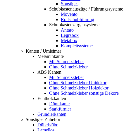
Sonstiges
Schubkastenauszüge / Führungssysteme
Movento
Rollschubführung
Schubkastenzargensysteme
Antaro
Legrabox
Metabox
Komplettsysteme
Kanten / Umleimer
Melaminkante
Mit Schmelzkleber
Ohne Schmelzkleber
ABS Kanten
Mit Schmelzkleber
Ohne Schmelzkleber Unidekor
Ohne Schmelzkleber Holzdekor
Ohne Schmelzkleber sonstige Dekore
Echtholzkanten
Dünnkante
Starkfurnier
Grundierkanten
Sonstiges Zubehör
Dübelstäbe
Lamellos