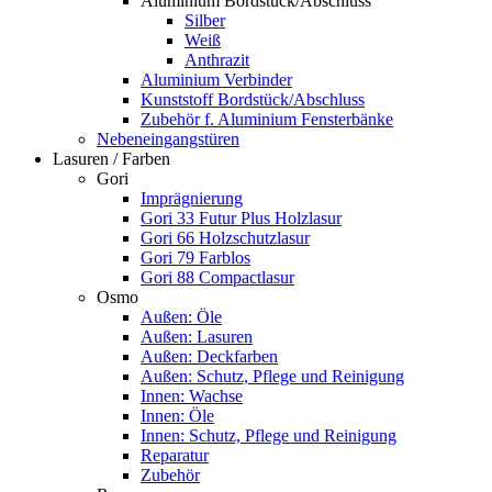
Aluminium Bordstück/Abschluss
Silber
Weiß
Anthrazit
Aluminium Verbinder
Kunststoff Bordstück/Abschluss
Zubehör f. Aluminium Fensterbänke
Nebeneingangstüren
Lasuren / Farben
Gori
Imprägnierung
Gori 33 Futur Plus Holzlasur
Gori 66 Holzschutzlasur
Gori 79 Farblos
Gori 88 Compactlasur
Osmo
Außen: Öle
Außen: Lasuren
Außen: Deckfarben
Außen: Schutz, Pflege und Reinigung
Innen: Wachse
Innen: Öle
Innen: Schutz, Pflege und Reinigung
Reparatur
Zubehör