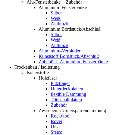
Alu-Fensterbänke + Zubehör
Aluminium Fensterbänke
Silber
Weiß
Anthrazit
Aluminium Bordstück/Abschluß
Silber
Weiß
Anthrazit
Aluminium-Verbinder
Kunststoff Bordstück/Abschluß
Zubehör f. Aluminium Fensterbänke
Trockenbau / Isolierung
Isolierstoffe
Holzfaser
Putzträger
Unterdeckplatten
flexible Dämmung
Trittschallplatten
Zubehör
Zwischen- / Untersparrendämmung
Rockwool
Isover
Ursa
Steico