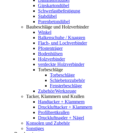
Dämmstoffdübel
Gipskartondübel
Schwerlastbefestigung
Stabdübel
Porenbetondübel
Baubeschläge und Holzverbinder
Winkel
Balkenschuhe / Knaggen
Flach- und Lochverbinder
Pfostenträger
Bodenhülsen
Holzverbinder
verdeckte Holzverbinder
Torbeschläge
Torbeschläge
Schiebetorzubehör
Fensterbeschläge
Zubehör/Werkzeuge
Tacker, Klammern und Krallen
Handtacker + Klammern
Drucklufttacker + Klammern
Profilbrettkrallen
Druckluftnagler + Nägel
Konsolen und Zubehör
Sonstiges