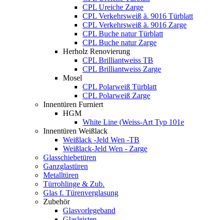
CPL Ureiche Zarge
CPL Verkehrsweiß ä. 9016 Türblatt
CPL Verkehrsweiß ä. 9016 Zarge
CPL Buche natur Türblatt
CPL Buche natur Zarge
Herholz Renovierung
CPL Brilliantweiss TB
CPL Brilliantweiss Zarge
Mosel
CPL Polarweiß Türblatt
CPL Polarweiß Zarge
Innentüren Furniert
HGM
White Line (Weiss-Art Typ 101e
Innentüren Weißlack
Weißlack -Jeld Wen -TB
Weißlack-Jeld Wen - Zarge
Glasschiebetüren
Ganzglastüren
Metalltüren
Türrohlinge & Zub.
Glas f. Türenverglasung
Zubehör
Glasvorlegeband
Glasleisten