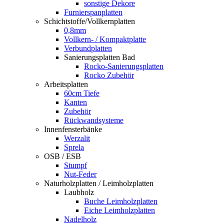
sonstige Dekore
Furnierspanplatten
Schichtstoffe/Vollkernplatten
0,8mm
Vollkern- / Kompaktplatte
Verbundplatten
Sanierungsplatten Bad
Rocko-Sanierungsplatten
Rocko Zubehör
Arbeitsplatten
60cm Tiefe
Kanten
Zubehör
Rückwandsysteme
Innenfensterbänke
Werzalit
Sprela
OSB / ESB
Stumpf
Nut-Feder
Naturholzplatten / Leimholzplatten
Laubholz
Buche Leimholzplatten
Eiche Leimholzplatten
Nadelholz