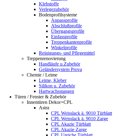
Klebstoffe
Verlegezubehör
Bodenprofilsysteme
Anpassprofile
Abschlußprofile
Übergangsprofile
Einfassprofile
Treppenkantenprofile
Winkelprofile
Reinigungs- und Pflegemittel
Treppenrenovierung
Handläufe u.Zubehör
Geländersystem Prova
Chemie / Leime
Leime, Kleber
Silikon u. Zubehör
Hartwachsstangen
Türen / Fenster & Zubehör
Innentüren Dekor+CPL
Astra
CPL Weisslack ä. 9010 Türblatt
CPL Weisslack ä. 9010 Zarge
CPL Akazie Türblatt
CPL Akazie Zarge
CPL Ureiche Türblatt