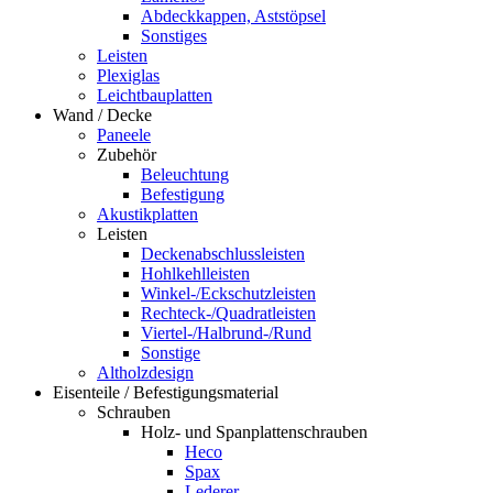
Abdeckkappen, Aststöpsel
Sonstiges
Leisten
Plexiglas
Leichtbauplatten
Wand / Decke
Paneele
Zubehör
Beleuchtung
Befestigung
Akustikplatten
Leisten
Deckenabschlussleisten
Hohlkehlleisten
Winkel-/Eckschutzleisten
Rechteck-/Quadratleisten
Viertel-/Halbrund-/Rund
Sonstige
Altholzdesign
Eisenteile / Befestigungsmaterial
Schrauben
Holz- und Spanplattenschrauben
Heco
Spax
Lederer