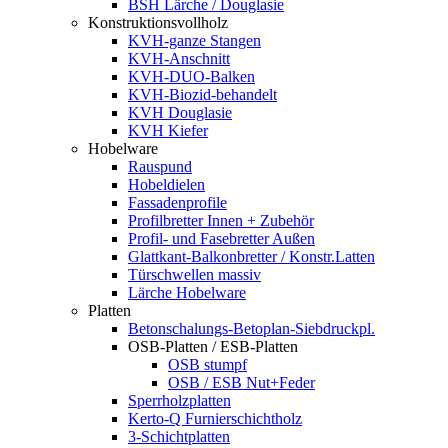
BSH Lärche / Douglasie
Konstruktionsvollholz
KVH-ganze Stangen
KVH-Anschnitt
KVH-DUO-Balken
KVH-Biozid-behandelt
KVH Douglasie
KVH Kiefer
Hobelware
Rauspund
Hobeldielen
Fassadenprofile
Profilbretter Innen + Zubehör
Profil- und Fasebretter Außen
Glattkant-Balkonbretter / Konstr.Latten
Türschwellen massiv
Lärche Hobelware
Platten
Betonschalungs-Betoplan-Siebdruckpl.
OSB-Platten / ESB-Platten
OSB stumpf
OSB / ESB Nut+Feder
Sperrholzplatten
Kerto-Q Furnierschichtholz
3-Schichtplatten