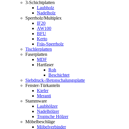
3-Schichtplatten
Laubholz
Nadelholz
Sperrholz/Multiplex
IF20
AW100
BFU
Kerto
Fräs-Sperrholz
Tischlerplatten
Faserplatten
MDF
Hartfaser
Roh
Beschichtet
Siebdruck-/Betonschalungsplatte
Fenster-Türkanteln
Kiefer
Meranti
Stammware
Laubhölzer
Nadelhölzer
Tropische Hölzer
Möbelbeschläge
Möbelverbinder