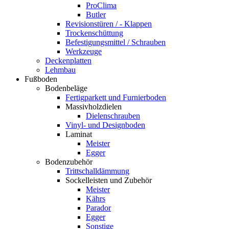
ProClima
Butler
Revisionstüren / - Klappen
Trockenschüttung
Befestigungsmittel / Schrauben
Werkzeuge
Deckenplatten
Lehmbau
Fußboden
Bodenbeläge
Fertigparkett und Furnierboden
Massivholzdielen
Dielenschrauben
Vinyl- und Designboden
Laminat
Meister
Egger
Bodenzubehör
Trittschalldämmung
Sockelleisten und Zubehör
Meister
Kährs
Parador
Egger
Sonstige