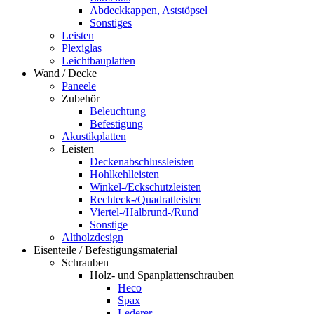
Abdeckkappen, Aststöpsel
Sonstiges
Leisten
Plexiglas
Leichtbauplatten
Wand / Decke
Paneele
Zubehör
Beleuchtung
Befestigung
Akustikplatten
Leisten
Deckenabschlussleisten
Hohlkehlleisten
Winkel-/Eckschutzleisten
Rechteck-/Quadratleisten
Viertel-/Halbrund-/Rund
Sonstige
Altholzdesign
Eisenteile / Befestigungsmaterial
Schrauben
Holz- und Spanplattenschrauben
Heco
Spax
Lederer