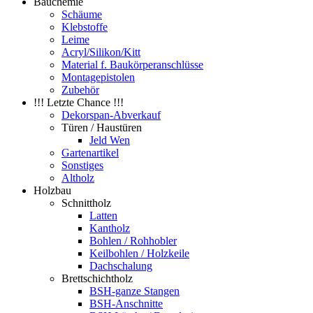
Bauchemie
Schäume
Klebstoffe
Leime
Acryl/Silikon/Kitt
Material f. Baukörperanschlüsse
Montagepistolen
Zubehör
!!! Letzte Chance !!!
Dekorspan-Abverkauf
Türen / Haustüren
Jeld Wen
Gartenartikel
Sonstiges
Altholz
Holzbau
Schnittholz
Latten
Kantholz
Bohlen / Rohhobler
Keilbohlen / Holzkeile
Dachschalung
Brettschichtholz
BSH-ganze Stangen
BSH-Anschnitte