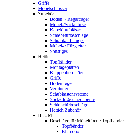
Griffe
Möbelschlösser
Zubehör
Boden- / Regalträger
Möbel-/Sockelfüße
Kabeldurchlässe
Schiebetürbeschläge
Schrankaufhänger
Möbel- / Filzgleiter
Sonstiges
Hettich
Topfbänder
Montageplatten
Klappenbeschläge
Griffe
Bodenträger
Verbinder
Schubkastensysteme
Sockelfüße / Tischbeine
Schiebetürbeschläge
Hettich Zubehör
BLUM
Beschläge für Möbeltüren / Topfbänder
Topfbänder
Blumotion