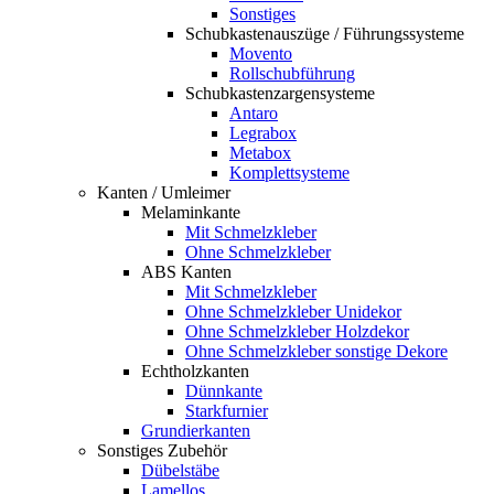
Sonstiges
Schubkastenauszüge / Führungssysteme
Movento
Rollschubführung
Schubkastenzargensysteme
Antaro
Legrabox
Metabox
Komplettsysteme
Kanten / Umleimer
Melaminkante
Mit Schmelzkleber
Ohne Schmelzkleber
ABS Kanten
Mit Schmelzkleber
Ohne Schmelzkleber Unidekor
Ohne Schmelzkleber Holzdekor
Ohne Schmelzkleber sonstige Dekore
Echtholzkanten
Dünnkante
Starkfurnier
Grundierkanten
Sonstiges Zubehör
Dübelstäbe
Lamellos