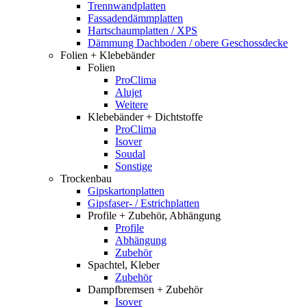
Trennwandplatten
Fassadendämmplatten
Hartschaumplatten / XPS
Dämmung Dachboden / obere Geschossdecke
Folien + Klebebänder
Folien
ProClima
Alujet
Weitere
Klebebänder + Dichtstoffe
ProClima
Isover
Soudal
Sonstige
Trockenbau
Gipskartonplatten
Gipsfaser- / Estrichplatten
Profile + Zubehör, Abhängung
Profile
Abhängung
Zubehör
Spachtel, Kleber
Zubehör
Dampfbremsen + Zubehör
Isover