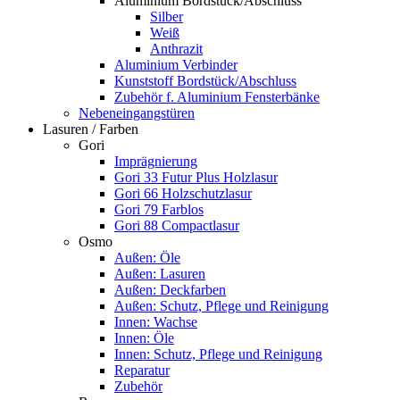
Aluminium Bordstück/Abschluss
Silber
Weiß
Anthrazit
Aluminium Verbinder
Kunststoff Bordstück/Abschluss
Zubehör f. Aluminium Fensterbänke
Nebeneingangstüren
Lasuren / Farben
Gori
Imprägnierung
Gori 33 Futur Plus Holzlasur
Gori 66 Holzschutzlasur
Gori 79 Farblos
Gori 88 Compactlasur
Osmo
Außen: Öle
Außen: Lasuren
Außen: Deckfarben
Außen: Schutz, Pflege und Reinigung
Innen: Wachse
Innen: Öle
Innen: Schutz, Pflege und Reinigung
Reparatur
Zubehör