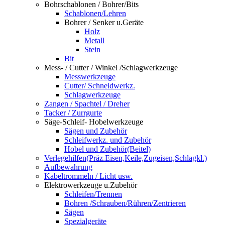
Bohrschablonen / Bohrer/Bits
Schablonen/Lehren
Bohrer / Senker u.Geräte
Holz
Metall
Stein
Bit
Mess- / Cutter / Winkel /Schlagwerkzeuge
Messwerkzeuge
Cutter/ Schneidwerkz.
Schlagwerkzeuge
Zangen / Spachtel / Dreher
Tacker / Zurrgurte
Säge-Schleif- Hobelwerkzeuge
Sägen und Zubehör
Schleifwerkz. und Zubehör
Hobel und Zubehör(Beitel)
Verlegehilfen(Präz.Eisen,Keile,Zugeisen,Schlagkl.)
Aufbewahrung
Kabeltrommeln / Licht usw.
Elektrowerkzeuge u.Zubehör
Schleifen/Trennen
Bohren /Schrauben/Rühren/Zentrieren
Sägen
Spezialgeräte