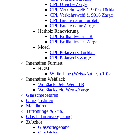
CPL Ureiche Zarge
CPL Verkehrsweiß ä. 9016 Türblatt
CPL Verkehrsweiß ä. 9016 Zarge
CPL Buche natur Türblatt
CPL Buche natur Zarge
Herholz Renovierung
CPL Brilliantweiss TB
CPL Brilliantweiss Zarge
Mosel
CPL Polarweiß Türblatt
CPL Polarweiß Zarge
Innentüren Furniert
HGM
White Line (Weiss-Art Typ 101e
Innentüren Weißlack
Weißlack -Jeld Wen -TB
Weißlack-Jeld Wen - Zarge
Glasschiebetüren
Ganzglastüren
Metalltüren
Türrohlinge & Zub.
Glas f. Türenverglasung
Zubehör
Glasvorlegeband
Glasleisten