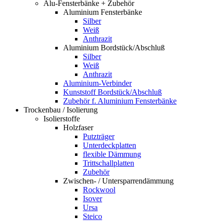
Alu-Fensterbänke + Zubehör
Aluminium Fensterbänke
Silber
Weiß
Anthrazit
Aluminium Bordstück/Abschluß
Silber
Weiß
Anthrazit
Aluminium-Verbinder
Kunststoff Bordstück/Abschluß
Zubehör f. Aluminium Fensterbänke
Trockenbau / Isolierung
Isolierstoffe
Holzfaser
Putzträger
Unterdeckplatten
flexible Dämmung
Trittschallplatten
Zubehör
Zwischen- / Untersparrendämmung
Rockwool
Isover
Ursa
Steico