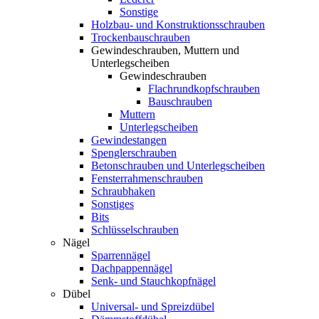
Sonstige
Holzbau- und Konstruktionsschrauben
Trockenbauschrauben
Gewindeschrauben, Muttern und
Unterlegscheiben
Gewindeschrauben
Flachrundkopfschrauben
Bauschrauben
Muttern
Unterlegscheiben
Gewindestangen
Spenglerschrauben
Betonschrauben und Unterlegscheiben
Fensterrahmenschrauben
Schraubhaken
Sonstiges
Bits
Schlüsselschrauben
Nägel
Sparrennägel
Dachpappennägel
Senk- und Stauchkopfnägel
Dübel
Universal- und Spreizdübel