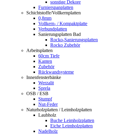
sonstige Dekore
Furnierspanplatten
Schichtstoffe/Vollkernplatten
0,8mm
Vollkern- / Kompaktplatte
Verbundplatten
Sanierungsplatten Bad
Rocko-Sanierungsplatten
Rocko Zubehör
Arbeitsplatten
60cm Tiefe
Kanten
Zubehör
Rückwandsysteme
Innenfensterbänke
Werzalit
Sprela
OSB / ESB
Stumpf
Nut-Feder
Naturholzplatten / Leimholzplatten
Laubholz
Buche Leimholzplatten
Eiche Leimholzplatten
Nadelholz