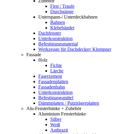
Zubehör
First / Traufe
Durchgänge
Unterspann-/ Unterdeckbahnen
Bahnen
Klebebänder
Dachfenster
Unterkonstruktion
Befestigungsmaterial
Werkzeuge für Dachdecker/ Klempner
Fassade
Holz
Fichte
Lärche
Faserzement
Fassadenplatten
Fassadenbahn
Unterkonstruktion
Befestigungsmittel
Dämmplatten / Putzträgerplatten
Alu-Fensterbänke + Zubehör
Aluminium Fensterbänke
Silber
Weiß
Anthrazit