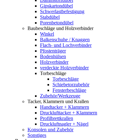
Dämmstoffdübel
Gipskartondübel
Schwerlastbefestigung
Stabdübel
Porenbetondübel
Baubeschläge und Holzverbinder
Winkel
Balkenschuhe / Knaggen
Flach- und Lochverbinder
Pfostenträger
Bodenhülsen
Holzverbinder
verdeckte Holzverbinder
Torbeschläge
Torbeschläge
Schiebetorzubehör
Fensterbeschläge
Zubehör/Werkzeuge
Tacker, Klammern und Krallen
Handtacker + Klammern
Drucklufttacker + Klammern
Profilbrettkrallen
Druckluftnagler + Nägel
Konsolen und Zubehör
Sonstiges