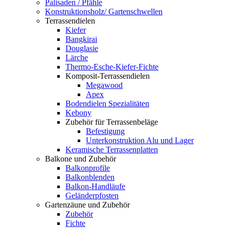
Palisaden / Pfähle
Konstruktionsholz/ Gartenschwellen
Terrassendielen
Kiefer
Bangkirai
Douglasie
Lärche
Thermo-Esche-Kiefer-Fichte
Komposit-Terrassendielen
Megawood
Apex
Bodendielen Spezialitäten
Kebony
Zubehör für Terrassenbeläge
Befestigung
Unterkonstruktion Alu und Lager
Keramische Terrassenplatten
Balkone und Zubehör
Balkonprofile
Balkonblenden
Balkon-Handläufe
Geländerpfosten
Gartenzäune und Zubehör
Zubehör
Fichte