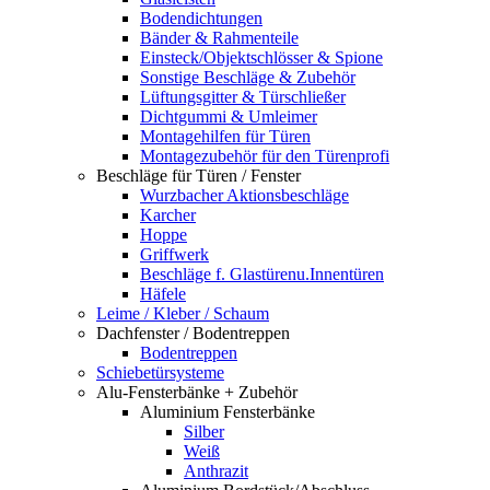
Bodendichtungen
Bänder & Rahmenteile
Einsteck/Objektschlösser & Spione
Sonstige Beschläge & Zubehör
Lüftungsgitter & Türschließer
Dichtgummi & Umleimer
Montagehilfen für Türen
Montagezubehör für den Türenprofi
Beschläge für Türen / Fenster
Wurzbacher Aktionsbeschläge
Karcher
Hoppe
Griffwerk
Beschläge f. Glastürenu.Innentüren
Häfele
Leime / Kleber / Schaum
Dachfenster / Bodentreppen
Bodentreppen
Schiebetürsysteme
Alu-Fensterbänke + Zubehör
Aluminium Fensterbänke
Silber
Weiß
Anthrazit