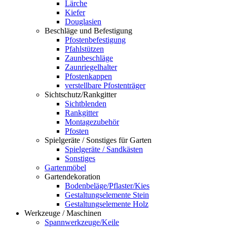
Lärche
Kiefer
Douglasien
Beschläge und Befestigung
Pfostenbefestigung
Pfahlstützen
Zaunbeschläge
Zaunriegelhalter
Pfostenkappen
verstellbare Pfostenträger
Sichtschutz/Rankgitter
Sichtblenden
Rankgitter
Montagezubehör
Pfosten
Spielgeräte / Sonstiges für Garten
Spielgeräte / Sandkästen
Sonstiges
Gartenmöbel
Gartendekoration
Bodenbeläge/Pflaster/Kies
Gestaltungselemente Stein
Gestaltungselemente Holz
Werkzeuge / Maschinen
Spannwerkzeuge/Keile