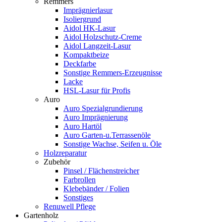
Remmers
Imprägnierlasur
Isoliergrund
Aidol HK-Lasur
Aidol Holzschutz-Creme
Aidol Langzeit-Lasur
Kompaktbeize
Deckfarbe
Sonstige Remmers-Erzeugnisse
Lacke
HSL-Lasur für Profis
Auro
Auro Spezialgrundierung
Auro Imprägnierung
Auro Hartöl
Auro Garten-u.Terrassenöle
Sonstige Wachse, Seifen u. Öle
Holzreparatur
Zubehör
Pinsel / Flächenstreicher
Farbrollen
Klebebänder / Folien
Sonstiges
Renuwell Pflege
Gartenholz