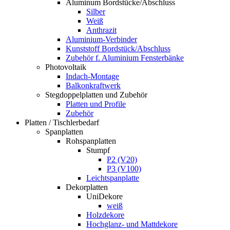
Aluminum Bordstücke/Abschluss
Silber
Weiß
Anthrazit
Aluminium-Verbinder
Kunststoff Bordstück/Abschluss
Zubehör f. Aluminium Fensterbänke
Photovoltaik
Indach-Montage
Balkonkraftwerk
Stegdoppelplatten und Zubehör
Platten und Profile
Zubehör
Platten / Tischlerbedarf
Spanplatten
Rohspanplatten
Stumpf
P2 (V20)
P3 (V100)
Leichtspanplatte
Dekorplatten
UniDekore
weiß
Holzdekore
Hochglanz- und Mattdekore