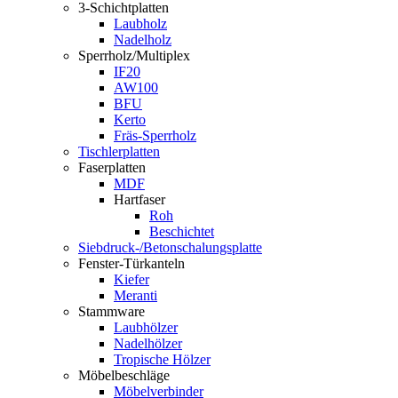
3-Schichtplatten
Laubholz
Nadelholz
Sperrholz/Multiplex
IF20
AW100
BFU
Kerto
Fräs-Sperrholz
Tischlerplatten
Faserplatten
MDF
Hartfaser
Roh
Beschichtet
Siebdruck-/Betonschalungsplatte
Fenster-Türkanteln
Kiefer
Meranti
Stammware
Laubhölzer
Nadelhölzer
Tropische Hölzer
Möbelbeschläge
Möbelverbinder