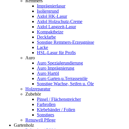
Remmers
Imprägnierlasur
Isoliergrund
Aidol HK-Lasur
Aidol Holzschutz-Creme
Aidol Langzeit-Lasur
Kompaktbeize
Deckfarbe
Sonstige Remmers-Erzeugnisse
Lacke
HSL-Lasur für Profis
Auro
Auro Spezialgrundierung
Auro Imprägnierung
Auro Hartöl
Auro Garten-u.Terrassenöle
Sonstige Wachse, Seifen u. Öle
Holzreparatur
Zubehör
Pinsel / Flächenstreicher
Farbrollen
Klebebänder / Folien
Sonstiges
Renuwell Pflege
Gartenholz