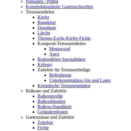
Palisaden / Pfähle
Konstruktionsholz/ Gartenschwellen
Terrassendielen
Kiefer
Bangkirai
Douglasie
Lärche
Thermo-Esche-Kiefer-Fichte
Komposit-Terrassendielen
Megawood
Apex
Bodendielen Spezialitäten
Kebony
Zubehör für Terrassenbeläge
Befestigung
Unterkonstruktion Alu und Lager
Keramische Terrassenplatten
Balkone und Zubehör
Balkonprofile
Balkonblenden
Balkon-Handläufe
Geländerpfosten
Gartenzäune und Zubehör
Zubehör
Fichte