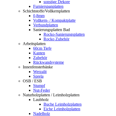
sonstige Dekore
Furnierspanplatten
Schichtstoffe/Vollkernplatten
0,8mm
Vollkern- / Kompaktplatte
Verbundplatten
Sanierungsplatten Bad
Rocko-Sanierungsplatten
Rocko Zubehör
Arbeitsplatten
60cm Tiefe
Kanten
Zubehör
Rückwandsysteme
Innenfensterbänke
Werzalit
Sprela
OSB / ESB
Stumpf
Nut-Feder
Naturholzplatten / Leimholzplatten
Laubholz
Buche Leimholzplatten
Eiche Leimholzplatten
Nadelholz