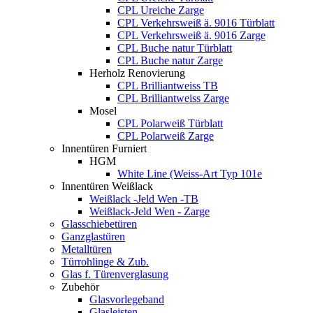
CPL Ureiche Zarge
CPL Verkehrsweiß ä. 9016 Türblatt
CPL Verkehrsweiß ä. 9016 Zarge
CPL Buche natur Türblatt
CPL Buche natur Zarge
Herholz Renovierung
CPL Brilliantweiss TB
CPL Brilliantweiss Zarge
Mosel
CPL Polarweiß Türblatt
CPL Polarweiß Zarge
Innentüren Furniert
HGM
White Line (Weiss-Art Typ 101e
Innentüren Weißlack
Weißlack -Jeld Wen -TB
Weißlack-Jeld Wen - Zarge
Glasschiebetüren
Ganzglastüren
Metalltüren
Türrohlinge & Zub.
Glas f. Türenverglasung
Zubehör
Glasvorlegeband
Glasleisten