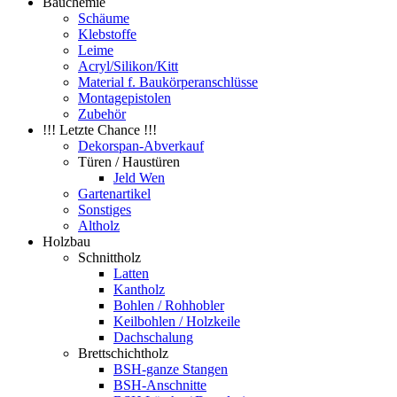
Bauchemie
Schäume
Klebstoffe
Leime
Acryl/Silikon/Kitt
Material f. Baukörperanschlüsse
Montagepistolen
Zubehör
!!! Letzte Chance !!!
Dekorspan-Abverkauf
Türen / Haustüren
Jeld Wen
Gartenartikel
Sonstiges
Altholz
Holzbau
Schnittholz
Latten
Kantholz
Bohlen / Rohhobler
Keilbohlen / Holzkeile
Dachschalung
Brettschichtholz
BSH-ganze Stangen
BSH-Anschnitte