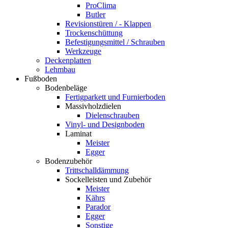
ProClima
Butler
Revisionstüren / - Klappen
Trockenschüttung
Befestigungsmittel / Schrauben
Werkzeuge
Deckenplatten
Lehmbau
Fußboden
Bodenbeläge
Fertigparkett und Furnierboden
Massivholzdielen
Dielenschrauben
Vinyl- und Designboden
Laminat
Meister
Egger
Bodenzubehör
Trittschalldämmung
Sockelleisten und Zubehör
Meister
Kährs
Parador
Egger
Sonstige