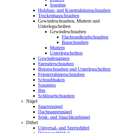
Sonstige
Holzbau- und Konstruktionsschrauben
Trockenbauschrauben
Gewindeschrauben, Muttern und
Unterlegscheiben
Gewindeschrauben
Flachrundkopfschrauben
Bauschrauben
Muttern
Unterlegscheiben
Gewindestangen
Spenglerschrauben
Betonschrauben und Unterlegscheiben
Fensterrahmenschrauben
Schraubhaken
Sonstiges
Bits
Schlüsselschrauben
Nägel
Sparrennägel
Dachpappennägel
Senk- und Stauchkopfnägel
Dübel
Universal- und Spreizdübel