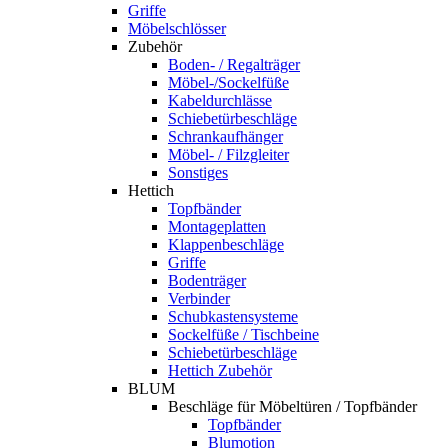
Griffe
Möbelschlösser
Zubehör
Boden- / Regalträger
Möbel-/Sockelfüße
Kabeldurchlässe
Schiebetürbeschläge
Schrankaufhänger
Möbel- / Filzgleiter
Sonstiges
Hettich
Topfbänder
Montageplatten
Klappenbeschläge
Griffe
Bodenträger
Verbinder
Schubkastensysteme
Sockelfüße / Tischbeine
Schiebetürbeschläge
Hettich Zubehör
BLUM
Beschläge für Möbeltüren / Topfbänder
Topfbänder
Blumotion