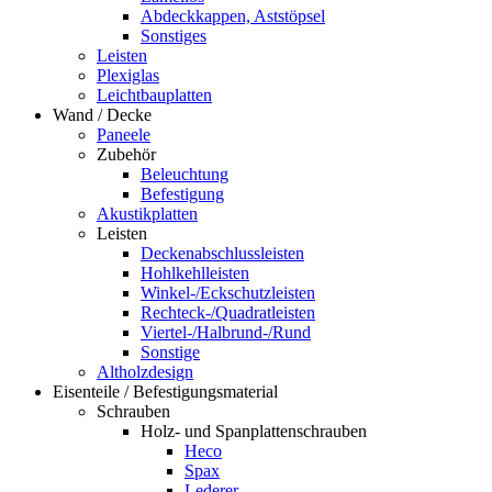
Abdeckkappen, Aststöpsel
Sonstiges
Leisten
Plexiglas
Leichtbauplatten
Wand / Decke
Paneele
Zubehör
Beleuchtung
Befestigung
Akustikplatten
Leisten
Deckenabschlussleisten
Hohlkehlleisten
Winkel-/Eckschutzleisten
Rechteck-/Quadratleisten
Viertel-/Halbrund-/Rund
Sonstige
Altholzdesign
Eisenteile / Befestigungsmaterial
Schrauben
Holz- und Spanplattenschrauben
Heco
Spax
Lederer