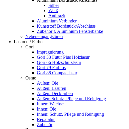
Aluminium Bordstück/Abschluss
Silber
Weiß
Anthrazit
Aluminium Verbinder
Kunststoff Bordstück/Abschluss
Zubehör f. Aluminium Fensterbänke
Nebeneingangstüren
Lasuren / Farben
Gori
Imprägnierung
Gori 33 Futur Plus Holzlasur
Gori 66 Holzschutzlasur
Gori 79 Farblos
Gori 88 Compactlasur
Osmo
Außen: Öle
Außen: Lasuren
Außen: Deckfarben
Außen: Schutz, Pflege und Reinigung
Innen: Wachse
Innen: Öle
Innen: Schutz, Pflege und Reinigung
Reparatur
Zubehör