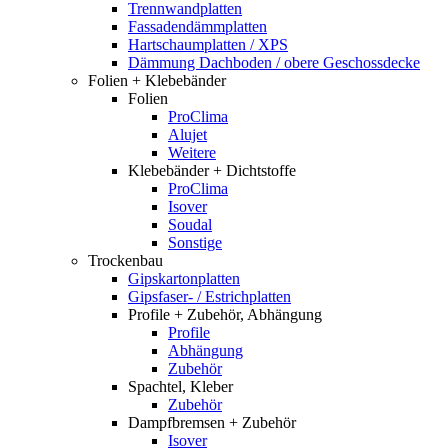
Trennwandplatten
Fassadendämmplatten
Hartschaumplatten / XPS
Dämmung Dachboden / obere Geschossdecke
Folien + Klebebänder
Folien
ProClima
Alujet
Weitere
Klebebänder + Dichtstoffe
ProClima
Isover
Soudal
Sonstige
Trockenbau
Gipskartonplatten
Gipsfaser- / Estrichplatten
Profile + Zubehör, Abhängung
Profile
Abhängung
Zubehör
Spachtel, Kleber
Zubehör
Dampfbremsen + Zubehör
Isover