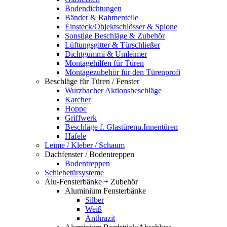
Bodendichtungen
Bänder & Rahmenteile
Einsteck/Objektschlösser & Spione
Sonstige Beschläge & Zubehör
Lüftungsgitter & Türschließer
Dichtgummi & Umleimer
Montagehilfen für Türen
Montagezubehör für den Türenprofi
Beschläge für Türen / Fenster
Wurzbacher Aktionsbeschläge
Karcher
Hoppe
Griffwerk
Beschläge f. Glastürenu.Innentüren
Häfele
Leime / Kleber / Schaum
Dachfenster / Bodentreppen
Bodentreppen
Schiebetürsysteme
Alu-Fensterbänke + Zubehör
Aluminium Fensterbänke
Silber
Weiß
Anthrazit