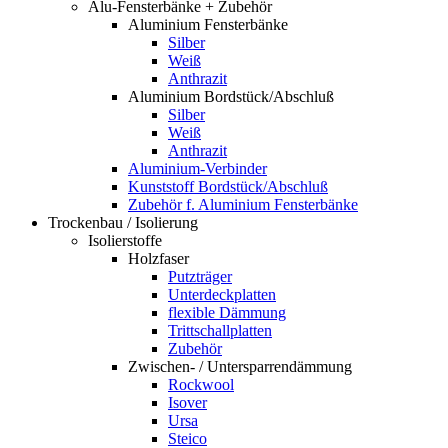
Alu-Fensterbänke + Zubehör
Aluminium Fensterbänke
Silber
Weiß
Anthrazit
Aluminium Bordstück/Abschluß
Silber
Weiß
Anthrazit
Aluminium-Verbinder
Kunststoff Bordstück/Abschluß
Zubehör f. Aluminium Fensterbänke
Trockenbau / Isolierung
Isolierstoffe
Holzfaser
Putzträger
Unterdeckplatten
flexible Dämmung
Trittschallplatten
Zubehör
Zwischen- / Untersparrendämmung
Rockwool
Isover
Ursa
Steico