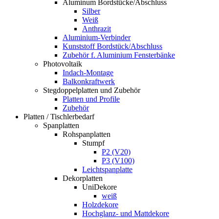
Aluminum Bordstücke/Abschluss
Silber
Weiß
Anthrazit
Aluminium-Verbinder
Kunststoff Bordstück/Abschluss
Zubehör f. Aluminium Fensterbänke
Photovoltaik
Indach-Montage
Balkonkraftwerk
Stegdoppelplatten und Zubehör
Platten und Profile
Zubehör
Platten / Tischlerbedarf
Spanplatten
Rohspanplatten
Stumpf
P2 (V20)
P3 (V100)
Leichtspanplatte
Dekorplatten
UniDekore
weiß
Holzdekore
Hochglanz- und Mattdekore