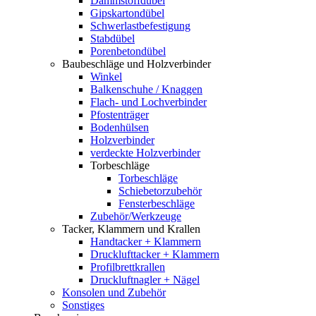
Dämmstoffdübel
Gipskartondübel
Schwerlastbefestigung
Stabdübel
Porenbetondübel
Baubeschläge und Holzverbinder
Winkel
Balkenschuhe / Knaggen
Flach- und Lochverbinder
Pfostenträger
Bodenhülsen
Holzverbinder
verdeckte Holzverbinder
Torbeschläge
Torbeschläge
Schiebetorzubehör
Fensterbeschläge
Zubehör/Werkzeuge
Tacker, Klammern und Krallen
Handtacker + Klammern
Drucklufttacker + Klammern
Profilbrettkrallen
Druckluftnagler + Nägel
Konsolen und Zubehör
Sonstiges