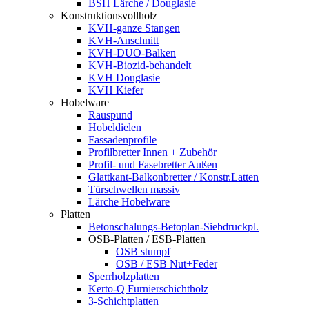
BSH Lärche / Douglasie
Konstruktionsvollholz
KVH-ganze Stangen
KVH-Anschnitt
KVH-DUO-Balken
KVH-Biozid-behandelt
KVH Douglasie
KVH Kiefer
Hobelware
Rauspund
Hobeldielen
Fassadenprofile
Profilbretter Innen + Zubehör
Profil- und Fasebretter Außen
Glattkant-Balkonbretter / Konstr.Latten
Türschwellen massiv
Lärche Hobelware
Platten
Betonschalungs-Betoplan-Siebdruckpl.
OSB-Platten / ESB-Platten
OSB stumpf
OSB / ESB Nut+Feder
Sperrholzplatten
Kerto-Q Furnierschichtholz
3-Schichtplatten