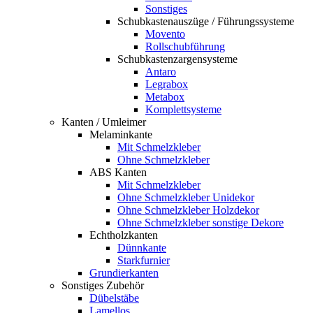
Sonstiges
Schubkastenauszüge / Führungssysteme
Movento
Rollschubführung
Schubkastenzargensysteme
Antaro
Legrabox
Metabox
Komplettsysteme
Kanten / Umleimer
Melaminkante
Mit Schmelzkleber
Ohne Schmelzkleber
ABS Kanten
Mit Schmelzkleber
Ohne Schmelzkleber Unidekor
Ohne Schmelzkleber Holzdekor
Ohne Schmelzkleber sonstige Dekore
Echtholzkanten
Dünnkante
Starkfurnier
Grundierkanten
Sonstiges Zubehör
Dübelstäbe
Lamellos