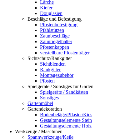
Lärche
Kiefer
Douglasien
Beschläge und Befestigung
Pfostenbefestigung
Pfahlstützen
Zaunbeschläge
Zaunriegelhalter
Pfostenkappen
verstellbare Pfostenträger
Sichtschutz/Rankgitter
Sichtblenden
Rankgitter
Montagezubehör
Pfosten
Spielgeräte / Sonstiges für Garten
Spielgeräte / Sandkästen
Sonstiges
Gartenmöbel
Gartendekoration
Bodenbeläge/Pflaster/Kies
Gestaltungselemente Stein
Gestaltungselemente Holz
Werkzeuge / Maschinen
Spannwerkzeuge/Keile