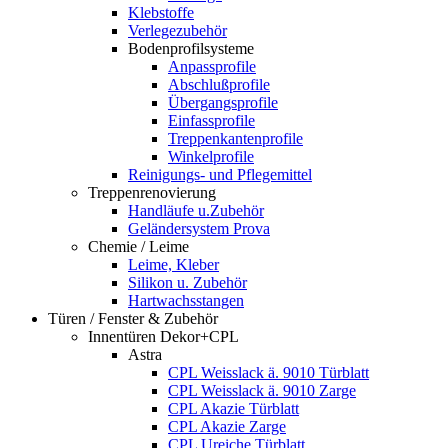
Klebstoffe
Verlegezubehör
Bodenprofilsysteme
Anpassprofile
Abschlußprofile
Übergangsprofile
Einfassprofile
Treppenkantenprofile
Winkelprofile
Reinigungs- und Pflegemittel
Treppenrenovierung
Handläufe u.Zubehör
Geländersystem Prova
Chemie / Leime
Leime, Kleber
Silikon u. Zubehör
Hartwachsstangen
Türen / Fenster & Zubehör
Innentüren Dekor+CPL
Astra
CPL Weisslack ä. 9010 Türblatt
CPL Weisslack ä. 9010 Zarge
CPL Akazie Türblatt
CPL Akazie Zarge
CPL Ureiche Türblatt