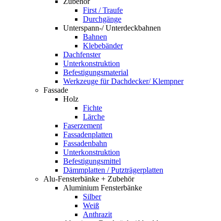
Zubehör
First / Traufe
Durchgänge
Unterspann-/ Unterdeckbahnen
Bahnen
Klebebänder
Dachfenster
Unterkonstruktion
Befestigungsmaterial
Werkzeuge für Dachdecker/ Klempner
Fassade
Holz
Fichte
Lärche
Faserzement
Fassadenplatten
Fassadenbahn
Unterkonstruktion
Befestigungsmittel
Dämmplatten / Putzträgerplatten
Alu-Fensterbänke + Zubehör
Aluminium Fensterbänke
Silber
Weiß
Anthrazit