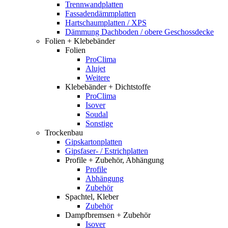
Trennwandplatten
Fassadendämmplatten
Hartschaumplatten / XPS
Dämmung Dachboden / obere Geschossdecke
Folien + Klebebänder
Folien
ProClima
Alujet
Weitere
Klebebänder + Dichtstoffe
ProClima
Isover
Soudal
Sonstige
Trockenbau
Gipskartonplatten
Gipsfaser- / Estrichplatten
Profile + Zubehör, Abhängung
Profile
Abhängung
Zubehör
Spachtel, Kleber
Zubehör
Dampfbremsen + Zubehör
Isover