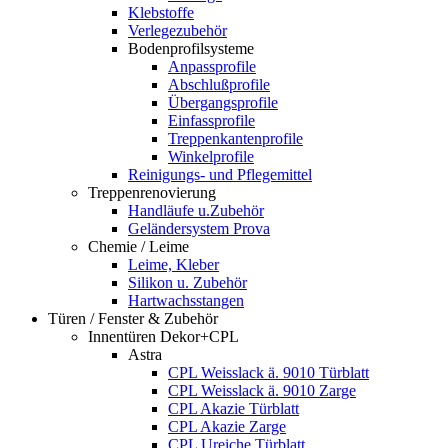
Klebstoffe
Verlegezubehör
Bodenprofilsysteme
Anpassprofile
Abschlußprofile
Übergangsprofile
Einfassprofile
Treppenkantenprofile
Winkelprofile
Reinigungs- und Pflegemittel
Treppenrenovierung
Handläufe u.Zubehör
Geländersystem Prova
Chemie / Leime
Leime, Kleber
Silikon u. Zubehör
Hartwachsstangen
Türen / Fenster & Zubehör
Innentüren Dekor+CPL
Astra
CPL Weisslack ä. 9010 Türblatt
CPL Weisslack ä. 9010 Zarge
CPL Akazie Türblatt
CPL Akazie Zarge
CPL Ureiche Türblatt