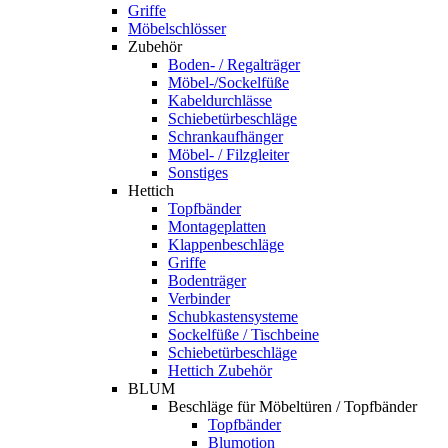
Griffe
Möbelschlösser
Zubehör
Boden- / Regalträger
Möbel-/Sockelfüße
Kabeldurchlässe
Schiebetürbeschläge
Schrankaufhänger
Möbel- / Filzgleiter
Sonstiges
Hettich
Topfbänder
Montageplatten
Klappenbeschläge
Griffe
Bodenträger
Verbinder
Schubkastensysteme
Sockelfüße / Tischbeine
Schiebetürbeschläge
Hettich Zubehör
BLUM
Beschläge für Möbeltüren / Topfbänder
Topfbänder
Blumotion