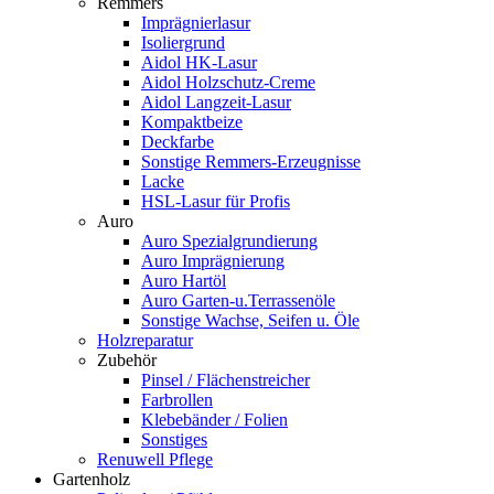
Remmers
Imprägnierlasur
Isoliergrund
Aidol HK-Lasur
Aidol Holzschutz-Creme
Aidol Langzeit-Lasur
Kompaktbeize
Deckfarbe
Sonstige Remmers-Erzeugnisse
Lacke
HSL-Lasur für Profis
Auro
Auro Spezialgrundierung
Auro Imprägnierung
Auro Hartöl
Auro Garten-u.Terrassenöle
Sonstige Wachse, Seifen u. Öle
Holzreparatur
Zubehör
Pinsel / Flächenstreicher
Farbrollen
Klebebänder / Folien
Sonstiges
Renuwell Pflege
Gartenholz