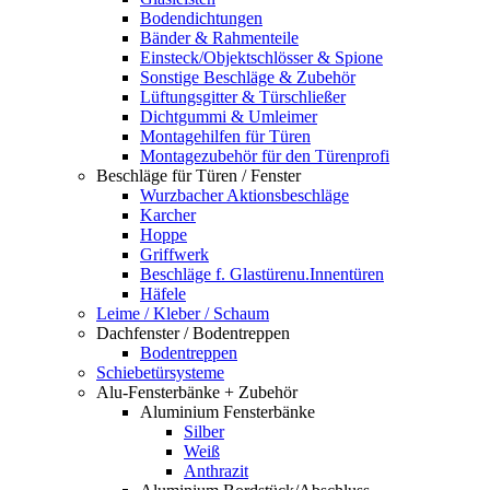
Bodendichtungen
Bänder & Rahmenteile
Einsteck/Objektschlösser & Spione
Sonstige Beschläge & Zubehör
Lüftungsgitter & Türschließer
Dichtgummi & Umleimer
Montagehilfen für Türen
Montagezubehör für den Türenprofi
Beschläge für Türen / Fenster
Wurzbacher Aktionsbeschläge
Karcher
Hoppe
Griffwerk
Beschläge f. Glastürenu.Innentüren
Häfele
Leime / Kleber / Schaum
Dachfenster / Bodentreppen
Bodentreppen
Schiebetürsysteme
Alu-Fensterbänke + Zubehör
Aluminium Fensterbänke
Silber
Weiß
Anthrazit