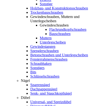
Sonstige
Holzbau- und Konstruktionsschrauben
Trockenbauschrauben
Gewindeschrauben, Muttern und
Unterlegscheiben
Gewindeschrauben
Flachrundkopfschrauben
Bauschrauben
Muttern
Unterlegscheiben
Gewindestangen
Spenglerschrauben
Betonschrauben und Unterlegscheiben
Fensterrahmenschrauben
Schraubhaken
Sonstiges
Bits
Schlüsselschrauben
Nägel
Sparrennägel
Dachpappennägel
Senk- und Stauchkopfnägel
Dübel
Universal- und Spreizdübel