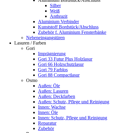
Aluminium Bordstück/Abschluss
Silber
Weiß
Anthrazit
Aluminium Verbinder
Kunststoff Bordstück/Abschluss
Zubehör f. Aluminium Fensterbänke
Nebeneingangstüren
Lasuren / Farben
Gori
Imprägnierung
Gori 33 Futur Plus Holzlasur
Gori 66 Holzschutzlasur
Gori 79 Farblos
Gori 88 Compactlasur
Osmo
Außen: Öle
Außen: Lasuren
Außen: Deckfarben
Außen: Schutz, Pflege und Reinigung
Innen: Wachse
Innen: Öle
Innen: Schutz, Pflege und Reinigung
Reparatur
Zubehör