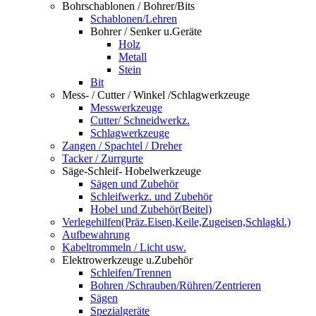
Bohrschablonen / Bohrer/Bits
Schablonen/Lehren
Bohrer / Senker u.Geräte
Holz
Metall
Stein
Bit
Mess- / Cutter / Winkel /Schlagwerkzeuge
Messwerkzeuge
Cutter/ Schneidwerkz.
Schlagwerkzeuge
Zangen / Spachtel / Dreher
Tacker / Zurrgurte
Säge-Schleif- Hobelwerkzeuge
Sägen und Zubehör
Schleifwerkz. und Zubehör
Hobel und Zubehör(Beitel)
Verlegehilfen(Präz.Eisen,Keile,Zugeisen,Schlagkl.)
Aufbewahrung
Kabeltrommeln / Licht usw.
Elektrowerkzeuge u.Zubehör
Schleifen/Trennen
Bohren /Schrauben/Rühren/Zentrieren
Sägen
Spezialgeräte