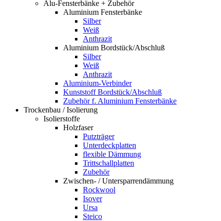
Alu-Fensterbänke + Zubehör
Aluminium Fensterbänke
Silber
Weiß
Anthrazit
Aluminium Bordstück/Abschluß
Silber
Weiß
Anthrazit
Aluminium-Verbinder
Kunststoff Bordstück/Abschluß
Zubehör f. Aluminium Fensterbänke
Trockenbau / Isolierung
Isolierstoffe
Holzfaser
Putzträger
Unterdeckplatten
flexible Dämmung
Trittschallplatten
Zubehör
Zwischen- / Untersparrendämmung
Rockwool
Isover
Ursa
Steico