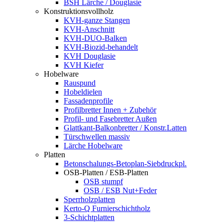
BSH Lärche / Douglasie
Konstruktionsvollholz
KVH-ganze Stangen
KVH-Anschnitt
KVH-DUO-Balken
KVH-Biozid-behandelt
KVH Douglasie
KVH Kiefer
Hobelware
Rauspund
Hobeldielen
Fassadenprofile
Profilbretter Innen + Zubehör
Profil- und Fasebretter Außen
Glattkant-Balkonbretter / Konstr.Latten
Türschwellen massiv
Lärche Hobelware
Platten
Betonschalungs-Betoplan-Siebdruckpl.
OSB-Platten / ESB-Platten
OSB stumpf
OSB / ESB Nut+Feder
Sperrholzplatten
Kerto-Q Furnierschichtholz
3-Schichtplatten