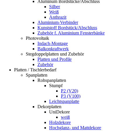
Aluminum Bordstücke/Abschluss
Silber
Weiß
Anthrazit
Aluminium-Verbinder
Kunststoff Bordstück/Abschluss
Zubehör f. Aluminium Fensterbänke
Photovoltaik
Indach-Montage
Balkonkraftwerk
Stegdoppelplatten und Zubehör
Platten und Profile
Zubehör
Platten / Tischlerbedarf
Spanplatten
Rohspanplatten
Stumpf
P2 (V20)
P3 (V100)
Leichtspanplatte
Dekorplatten
UniDekore
weiß
Holzdekore
Hochglanz- und Mattdekore