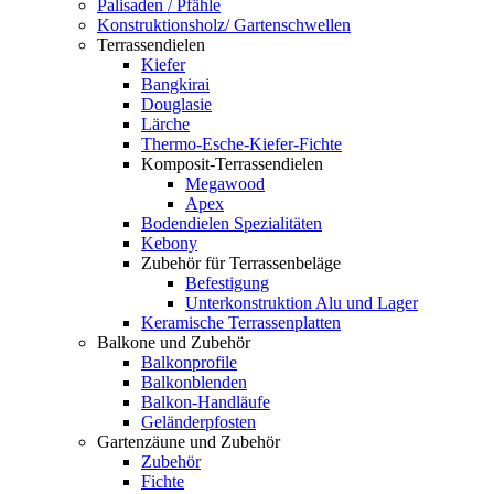
Palisaden / Pfähle
Konstruktionsholz/ Gartenschwellen
Terrassendielen
Kiefer
Bangkirai
Douglasie
Lärche
Thermo-Esche-Kiefer-Fichte
Komposit-Terrassendielen
Megawood
Apex
Bodendielen Spezialitäten
Kebony
Zubehör für Terrassenbeläge
Befestigung
Unterkonstruktion Alu und Lager
Keramische Terrassenplatten
Balkone und Zubehör
Balkonprofile
Balkonblenden
Balkon-Handläufe
Geländerpfosten
Gartenzäune und Zubehör
Zubehör
Fichte