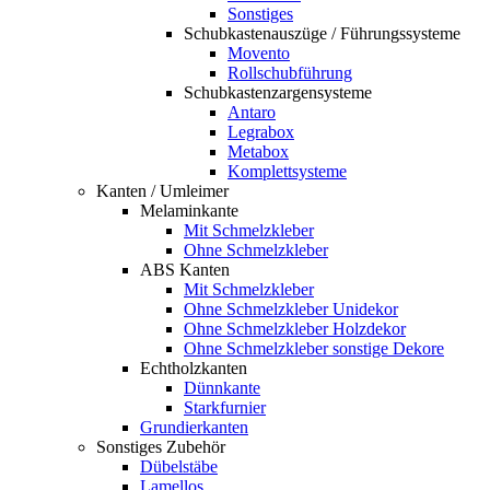
Sonstiges
Schubkastenauszüge / Führungssysteme
Movento
Rollschubführung
Schubkastenzargensysteme
Antaro
Legrabox
Metabox
Komplettsysteme
Kanten / Umleimer
Melaminkante
Mit Schmelzkleber
Ohne Schmelzkleber
ABS Kanten
Mit Schmelzkleber
Ohne Schmelzkleber Unidekor
Ohne Schmelzkleber Holzdekor
Ohne Schmelzkleber sonstige Dekore
Echtholzkanten
Dünnkante
Starkfurnier
Grundierkanten
Sonstiges Zubehör
Dübelstäbe
Lamellos