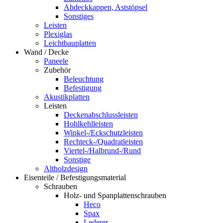
Abdeckkappen, Aststöpsel
Sonstiges
Leisten
Plexiglas
Leichtbauplatten
Wand / Decke
Paneele
Zubehör
Beleuchtung
Befestigung
Akustikplatten
Leisten
Deckenabschlussleisten
Hohlkehlleisten
Winkel-/Eckschutzleisten
Rechteck-/Quadratleisten
Viertel-/Halbrund-/Rund
Sonstige
Altholzdesign
Eisenteile / Befestigungsmaterial
Schrauben
Holz- und Spanplattenschrauben
Heco
Spax
Lederer