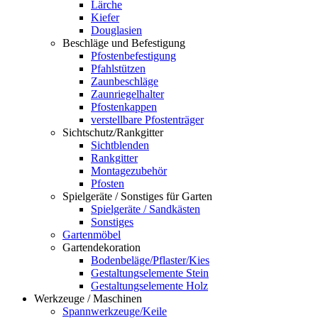
Lärche
Kiefer
Douglasien
Beschläge und Befestigung
Pfostenbefestigung
Pfahlstützen
Zaunbeschläge
Zaunriegelhalter
Pfostenkappen
verstellbare Pfostenträger
Sichtschutz/Rankgitter
Sichtblenden
Rankgitter
Montagezubehör
Pfosten
Spielgeräte / Sonstiges für Garten
Spielgeräte / Sandkästen
Sonstiges
Gartenmöbel
Gartendekoration
Bodenbeläge/Pflaster/Kies
Gestaltungselemente Stein
Gestaltungselemente Holz
Werkzeuge / Maschinen
Spannwerkzeuge/Keile