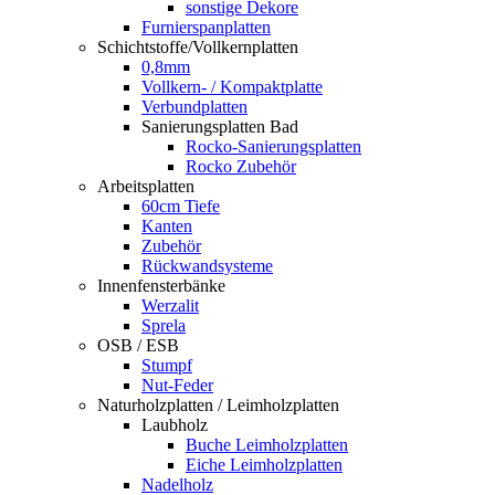
sonstige Dekore
Furnierspanplatten
Schichtstoffe/Vollkernplatten
0,8mm
Vollkern- / Kompaktplatte
Verbundplatten
Sanierungsplatten Bad
Rocko-Sanierungsplatten
Rocko Zubehör
Arbeitsplatten
60cm Tiefe
Kanten
Zubehör
Rückwandsysteme
Innenfensterbänke
Werzalit
Sprela
OSB / ESB
Stumpf
Nut-Feder
Naturholzplatten / Leimholzplatten
Laubholz
Buche Leimholzplatten
Eiche Leimholzplatten
Nadelholz