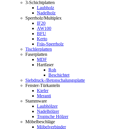
3-Schichtplatten
Laubholz
Nadelholz
Sperrholz/Multiplex
IF20
AW100
BFU
Kerto
Fräs-Sperrholz
Tischlerplatten
Faserplatten
MDF
Hartfaser
Roh
Beschichtet
Siebdruck-/Betonschalungsplatte
Fenster-Türkanteln
Kiefer
Meranti
Stammware
Laubhölzer
Nadelhölzer
Tropische Hölzer
Möbelbeschläge
Möbelverbinder