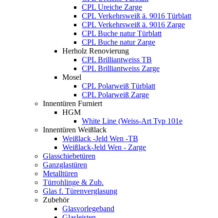
CPL Ureiche Zarge
CPL Verkehrsweiß ä. 9016 Türblatt
CPL Verkehrsweiß ä. 9016 Zarge
CPL Buche natur Türblatt
CPL Buche natur Zarge
Herholz Renovierung
CPL Brilliantweiss TB
CPL Brilliantweiss Zarge
Mosel
CPL Polarweiß Türblatt
CPL Polarweiß Zarge
Innentüren Furniert
HGM
White Line (Weiss-Art Typ 101e
Innentüren Weißlack
Weißlack -Jeld Wen -TB
Weißlack-Jeld Wen - Zarge
Glasschiebetüren
Ganzglastüren
Metalltüren
Türrohlinge & Zub.
Glas f. Türenverglasung
Zubehör
Glasvorlegeband
Glasleisten