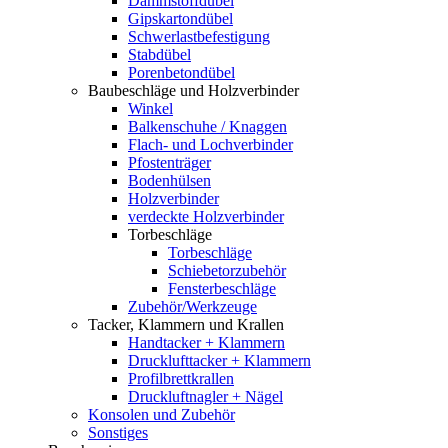
Dämmstoffdübel
Gipskartondübel
Schwerlastbefestigung
Stabdübel
Porenbetondübel
Baubeschläge und Holzverbinder
Winkel
Balkenschuhe / Knaggen
Flach- und Lochverbinder
Pfostenträger
Bodenhülsen
Holzverbinder
verdeckte Holzverbinder
Torbeschläge
Torbeschläge
Schiebetorzubehör
Fensterbeschläge
Zubehör/Werkzeuge
Tacker, Klammern und Krallen
Handtacker + Klammern
Drucklufttacker + Klammern
Profilbrettkrallen
Druckluftnagler + Nägel
Konsolen und Zubehör
Sonstiges