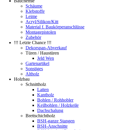
Bauchemie
Schäume
Klebstoffe
Leime
Acryl/Silikon/Kitt
Material f. Baukörperanschlüsse
Montagepistolen
Zubehör
!!! Letzte Chance !!!
Dekorspan-Abverkauf
Türen / Haustüren
Jeld Wen
Gartenartikel
Sonstiges
Altholz
Holzbau
Schnittholz
Latten
Kantholz
Bohlen / Rohhobler
Keilbohlen / Holzkeile
Dachschalung
Brettschichtholz
BSH-ganze Stangen
BSH-Anschnitte