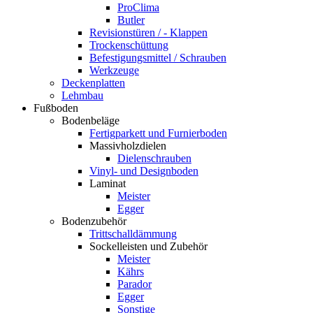
ProClima
Butler
Revisionstüren / - Klappen
Trockenschüttung
Befestigungsmittel / Schrauben
Werkzeuge
Deckenplatten
Lehmbau
Fußboden
Bodenbeläge
Fertigparkett und Furnierboden
Massivholzdielen
Dielenschrauben
Vinyl- und Designboden
Laminat
Meister
Egger
Bodenzubehör
Trittschalldämmung
Sockelleisten und Zubehör
Meister
Kährs
Parador
Egger
Sonstige