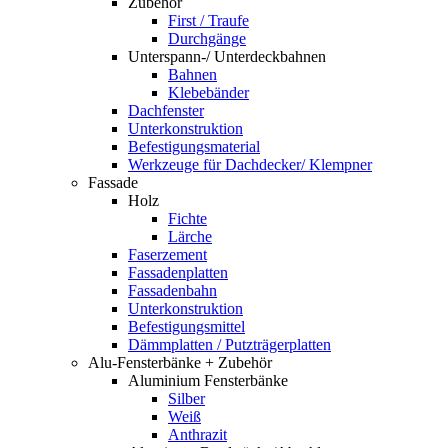
Zubehör
First / Traufe
Durchgänge
Unterspann-/ Unterdeckbahnen
Bahnen
Klebebänder
Dachfenster
Unterkonstruktion
Befestigungsmaterial
Werkzeuge für Dachdecker/ Klempner
Fassade
Holz
Fichte
Lärche
Faserzement
Fassadenplatten
Fassadenbahn
Unterkonstruktion
Befestigungsmittel
Dämmplatten / Putzträgerplatten
Alu-Fensterbänke + Zubehör
Aluminium Fensterbänke
Silber
Weiß
Anthrazit