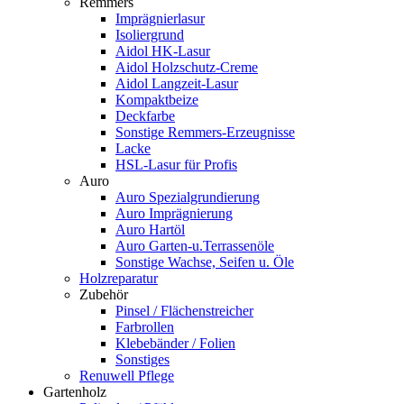
Remmers
Imprägnierlasur
Isoliergrund
Aidol HK-Lasur
Aidol Holzschutz-Creme
Aidol Langzeit-Lasur
Kompaktbeize
Deckfarbe
Sonstige Remmers-Erzeugnisse
Lacke
HSL-Lasur für Profis
Auro
Auro Spezialgrundierung
Auro Imprägnierung
Auro Hartöl
Auro Garten-u.Terrassenöle
Sonstige Wachse, Seifen u. Öle
Holzreparatur
Zubehör
Pinsel / Flächenstreicher
Farbrollen
Klebebänder / Folien
Sonstiges
Renuwell Pflege
Gartenholz