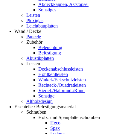
Abdeckkappen, Aststöpsel
Sonstiges
Leisten
Plexiglas
Leichtbauplatten
Wand / Decke
Paneele
Zubehör
Beleuchtung
Befestigung
Akustikplatten
Leisten
Deckenabschlussleisten
Hohlkehlleisten
Winkel-/Eckschutzleisten
Rechteck-/Quadratleisten
Viertel-/Halbrund-/Rund
Sonstige
Altholzdesign
Eisenteile / Befestigungsmaterial
Schrauben
Holz- und Spanplattenschrauben
Heco
Spax
Lederer