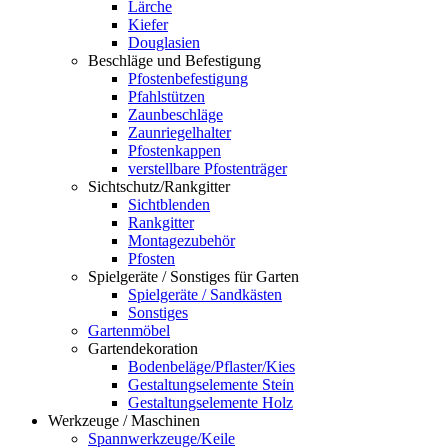
Lärche
Kiefer
Douglasien
Beschläge und Befestigung
Pfostenbefestigung
Pfahlstützen
Zaunbeschläge
Zaunriegelhalter
Pfostenkappen
verstellbare Pfostenträger
Sichtschutz/Rankgitter
Sichtblenden
Rankgitter
Montagezubehör
Pfosten
Spielgeräte / Sonstiges für Garten
Spielgeräte / Sandkästen
Sonstiges
Gartenmöbel
Gartendekoration
Bodenbeläge/Pflaster/Kies
Gestaltungselemente Stein
Gestaltungselemente Holz
Werkzeuge / Maschinen
Spannwerkzeuge/Keile