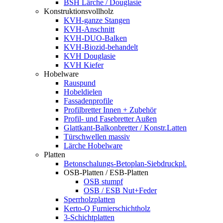
BSH Lärche / Douglasie
Konstruktionsvollholz
KVH-ganze Stangen
KVH-Anschnitt
KVH-DUO-Balken
KVH-Biozid-behandelt
KVH Douglasie
KVH Kiefer
Hobelware
Rauspund
Hobeldielen
Fassadenprofile
Profilbretter Innen + Zubehör
Profil- und Fasebretter Außen
Glattkant-Balkonbretter / Konstr.Latten
Türschwellen massiv
Lärche Hobelware
Platten
Betonschalungs-Betoplan-Siebdruckpl.
OSB-Platten / ESB-Platten
OSB stumpf
OSB / ESB Nut+Feder
Sperrholzplatten
Kerto-Q Furnierschichtholz
3-Schichtplatten