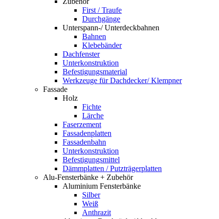
Zubehör
First / Traufe
Durchgänge
Unterspann-/ Unterdeckbahnen
Bahnen
Klebebänder
Dachfenster
Unterkonstruktion
Befestigungsmaterial
Werkzeuge für Dachdecker/ Klempner
Fassade
Holz
Fichte
Lärche
Faserzement
Fassadenplatten
Fassadenbahn
Unterkonstruktion
Befestigungsmittel
Dämmplatten / Putzträgerplatten
Alu-Fensterbänke + Zubehör
Aluminium Fensterbänke
Silber
Weiß
Anthrazit