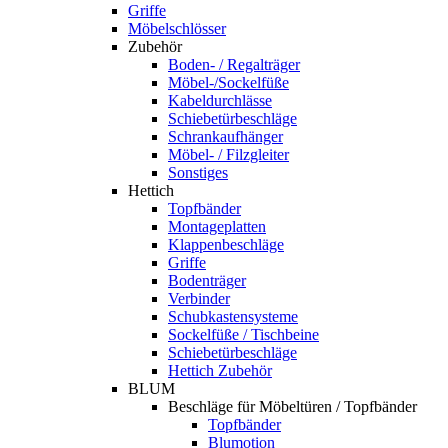
Griffe
Möbelschlösser
Zubehör
Boden- / Regalträger
Möbel-/Sockelfüße
Kabeldurchlässe
Schiebetürbeschläge
Schrankaufhänger
Möbel- / Filzgleiter
Sonstiges
Hettich
Topfbänder
Montageplatten
Klappenbeschläge
Griffe
Bodenträger
Verbinder
Schubkastensysteme
Sockelfüße / Tischbeine
Schiebetürbeschläge
Hettich Zubehör
BLUM
Beschläge für Möbeltüren / Topfbänder
Topfbänder
Blumotion