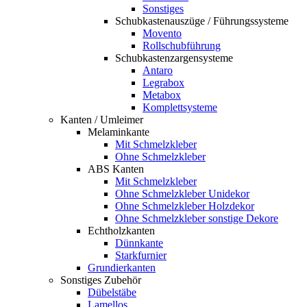
Sonstiges
Schubkastenauszüge / Führungssysteme
Movento
Rollschubführung
Schubkastenzargensysteme
Antaro
Legrabox
Metabox
Komplettsysteme
Kanten / Umleimer
Melaminkante
Mit Schmelzkleber
Ohne Schmelzkleber
ABS Kanten
Mit Schmelzkleber
Ohne Schmelzkleber Unidekor
Ohne Schmelzkleber Holzdekor
Ohne Schmelzkleber sonstige Dekore
Echtholzkanten
Dünnkante
Starkfurnier
Grundierkanten
Sonstiges Zubehör
Dübelstäbe
Lamellos