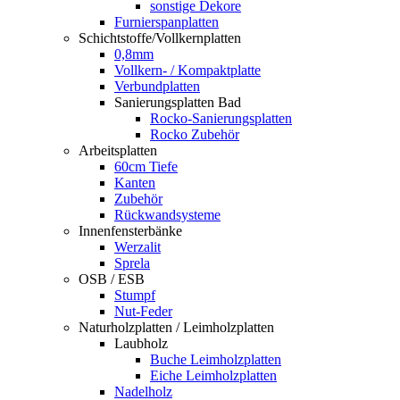
sonstige Dekore
Furnierspanplatten
Schichtstoffe/Vollkernplatten
0,8mm
Vollkern- / Kompaktplatte
Verbundplatten
Sanierungsplatten Bad
Rocko-Sanierungsplatten
Rocko Zubehör
Arbeitsplatten
60cm Tiefe
Kanten
Zubehör
Rückwandsysteme
Innenfensterbänke
Werzalit
Sprela
OSB / ESB
Stumpf
Nut-Feder
Naturholzplatten / Leimholzplatten
Laubholz
Buche Leimholzplatten
Eiche Leimholzplatten
Nadelholz