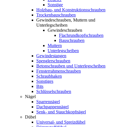
Sonstige
Holzbau- und Konstruktionsschrauben
Trockenbauschrauben
Gewindeschrauben, Muttern und
Unterlegscheiben
Gewindeschrauben
Flachrundkopfschrauben
Bauschrauben
Muttern
Unterlegscheiben
Gewindestangen
Spenglerschrauben
Betonschrauben und Unterlegscheiben
Fensterrahmenschrauben
Schraubhaken
Sonstiges
Bits
Schlüsselschrauben
Nägel
Sparrennägel
Dachpappennägel
Senk- und Stauchkopfnägel
Dübel
Universal- und Spreizdübel