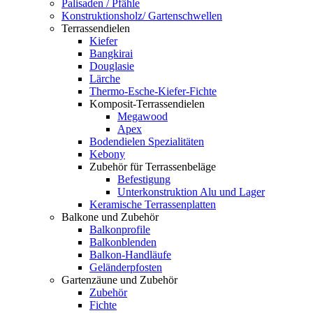
Palisaden / Pfähle
Konstruktionsholz/ Gartenschwellen
Terrassendielen
Kiefer
Bangkirai
Douglasie
Lärche
Thermo-Esche-Kiefer-Fichte
Komposit-Terrassendielen
Megawood
Apex
Bodendielen Spezialitäten
Kebony
Zubehör für Terrassenbeläge
Befestigung
Unterkonstruktion Alu und Lager
Keramische Terrassenplatten
Balkone und Zubehör
Balkonprofile
Balkonblenden
Balkon-Handläufe
Geländerpfosten
Gartenzäune und Zubehör
Zubehör
Fichte