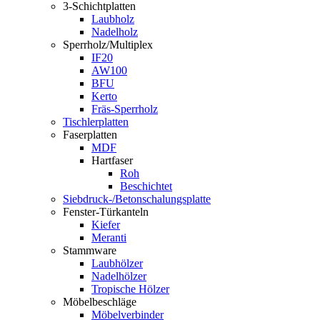
3-Schichtplatten
Laubholz
Nadelholz
Sperrholz/Multiplex
IF20
AW100
BFU
Kerto
Fräs-Sperrholz
Tischlerplatten
Faserplatten
MDF
Hartfaser
Roh
Beschichtet
Siebdruck-/Betonschalungsplatte
Fenster-Türkanteln
Kiefer
Meranti
Stammware
Laubhölzer
Nadelhölzer
Tropische Hölzer
Möbelbeschläge
Möbelverbinder