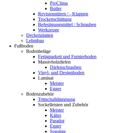
ProClima
Butler
Revisionstüren / - Klappen
Trockenschüttung
Befestigungsmittel / Schrauben
Werkzeuge
Deckenplatten
Lehmbau
Fußboden
Bodenbeläge
Fertigparkett und Furnierboden
Massivholzdielen
Dielenschrauben
Vinyl- und Designboden
Laminat
Meister
Egger
Bodenzubehör
Trittschalldämmung
Sockelleisten und Zubehör
Meister
Kährs
Parador
Egger
Sonstige