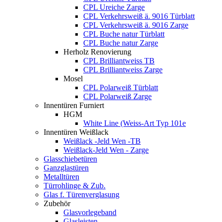
CPL Ureiche Zarge
CPL Verkehrsweiß ä. 9016 Türblatt
CPL Verkehrsweiß ä. 9016 Zarge
CPL Buche natur Türblatt
CPL Buche natur Zarge
Herholz Renovierung
CPL Brilliantweiss TB
CPL Brilliantweiss Zarge
Mosel
CPL Polarweiß Türblatt
CPL Polarweiß Zarge
Innentüren Furniert
HGM
White Line (Weiss-Art Typ 101e
Innentüren Weißlack
Weißlack -Jeld Wen -TB
Weißlack-Jeld Wen - Zarge
Glasschiebetüren
Ganzglastüren
Metalltüren
Türrohlinge & Zub.
Glas f. Türenverglasung
Zubehör
Glasvorlegeband
Glasleisten