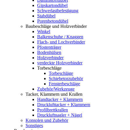
Dämmstoffdübel
Gipskartondübel
Schwerlastbefestigung
Stabdübel
Porenbetondübel
Baubeschläge und Holzverbinder
Winkel
Balkenschuhe / Knaggen
Flach- und Lochverbinder
Pfostenträger
Bodenhülsen
Holzverbinder
verdeckte Holzverbinder
Torbeschläge
Torbeschläge
Schiebetorzubehör
Fensterbeschläge
Zubehör/Werkzeuge
Tacker, Klammern und Krallen
Handtacker + Klammern
Drucklufttacker + Klammern
Profilbrettkrallen
Druckluftnagler + Nägel
Konsolen und Zubehör
Sonstiges