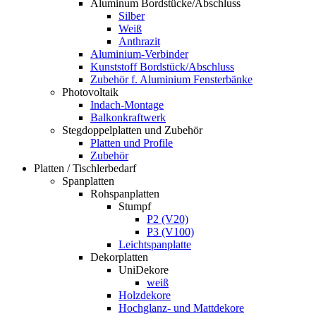
Aluminum Bordstücke/Abschluss
Silber
Weiß
Anthrazit
Aluminium-Verbinder
Kunststoff Bordstück/Abschluss
Zubehör f. Aluminium Fensterbänke
Photovoltaik
Indach-Montage
Balkonkraftwerk
Stegdoppelplatten und Zubehör
Platten und Profile
Zubehör
Platten / Tischlerbedarf
Spanplatten
Rohspanplatten
Stumpf
P2 (V20)
P3 (V100)
Leichtspanplatte
Dekorplatten
UniDekore
weiß
Holzdekore
Hochglanz- und Mattdekore