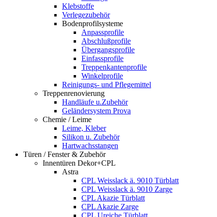
Klebstoffe
Verlegezubehör
Bodenprofilsysteme
Anpassprofile
Abschlußprofile
Übergangsprofile
Einfassprofile
Treppenkantenprofile
Winkelprofile
Reinigungs- und Pflegemittel
Treppenrenovierung
Handläufe u.Zubehör
Geländersystem Prova
Chemie / Leime
Leime, Kleber
Silikon u. Zubehör
Hartwachsstangen
Türen / Fenster & Zubehör
Innentüren Dekor+CPL
Astra
CPL Weisslack ä. 9010 Türblatt
CPL Weisslack ä. 9010 Zarge
CPL Akazie Türblatt
CPL Akazie Zarge
CPL Ureiche Türblatt