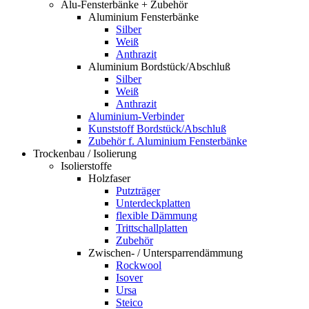
Alu-Fensterbänke + Zubehör
Aluminium Fensterbänke
Silber
Weiß
Anthrazit
Aluminium Bordstück/Abschluß
Silber
Weiß
Anthrazit
Aluminium-Verbinder
Kunststoff Bordstück/Abschluß
Zubehör f. Aluminium Fensterbänke
Trockenbau / Isolierung
Isolierstoffe
Holzfaser
Putzträger
Unterdeckplatten
flexible Dämmung
Trittschallplatten
Zubehör
Zwischen- / Untersparrendämmung
Rockwool
Isover
Ursa
Steico