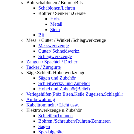
Bohrschablonen / Bohrer/Bits
Schablonen/Lehren
Bohrer / Senker u.Geräte
Holz
Metall
Stein
Bit
Mess- / Cutter / Winkel /Schlagwerkzeuge
Messwerkzeuge
Cutter/ Schneidwerkz.
Schlagwerkzeuge
Zangen / Spachtel / Dreher
Tacker / Zurrgurte
Säge-Schleif- Hobelwerkzeuge
Sägen und Zubehör
Schleifwerkz. und Zubehör
Hobel und Zubehör(Beitel)
Verlegehilfen(Präz.Eisen,Keile,Zugeisen,Schlagkl.)
Aufbewahrung
Kabeltrommeln / Licht usw.
Elektrowerkzeuge u.Zubehör
Schleifen/Trennen
Bohren /Schrauben/Rühren/Zentrieren
Sägen
Spezialgeräte