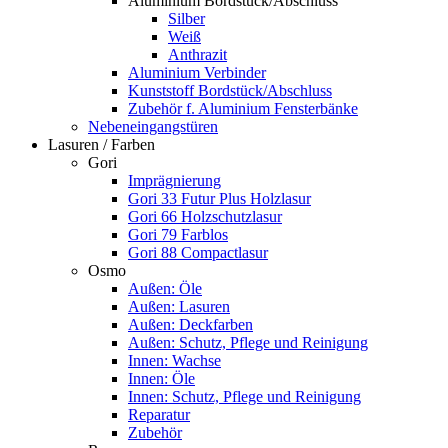
Aluminium Bordstück/Abschluss
Silber
Weiß
Anthrazit
Aluminium Verbinder
Kunststoff Bordstück/Abschluss
Zubehör f. Aluminium Fensterbänke
Nebeneingangstüren
Lasuren / Farben
Gori
Imprägnierung
Gori 33 Futur Plus Holzlasur
Gori 66 Holzschutzlasur
Gori 79 Farblos
Gori 88 Compactlasur
Osmo
Außen: Öle
Außen: Lasuren
Außen: Deckfarben
Außen: Schutz, Pflege und Reinigung
Innen: Wachse
Innen: Öle
Innen: Schutz, Pflege und Reinigung
Reparatur
Zubehör