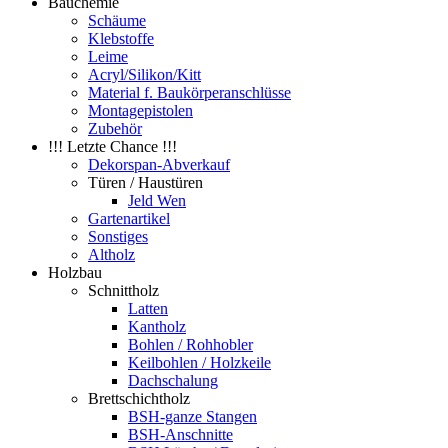
Bauchemie
Schäume
Klebstoffe
Leime
Acryl/Silikon/Kitt
Material f. Baukörperanschlüsse
Montagepistolen
Zubehör
!!! Letzte Chance !!!
Dekorspan-Abverkauf
Türen / Haustüren
Jeld Wen
Gartenartikel
Sonstiges
Altholz
Holzbau
Schnittholz
Latten
Kantholz
Bohlen / Rohhobler
Keilbohlen / Holzkeile
Dachschalung
Brettschichtholz
BSH-ganze Stangen
BSH-Anschnitte