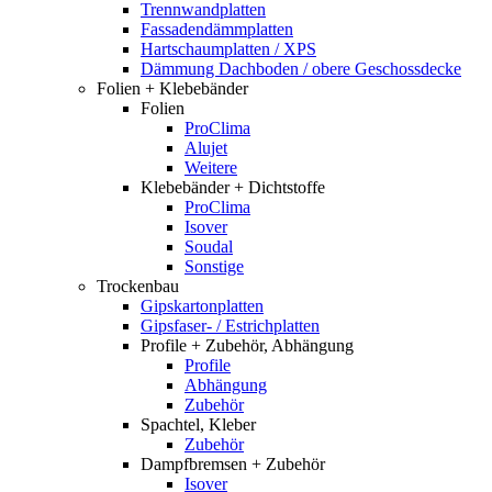
Trennwandplatten
Fassadendämmplatten
Hartschaumplatten / XPS
Dämmung Dachboden / obere Geschossdecke
Folien + Klebebänder
Folien
ProClima
Alujet
Weitere
Klebebänder + Dichtstoffe
ProClima
Isover
Soudal
Sonstige
Trockenbau
Gipskartonplatten
Gipsfaser- / Estrichplatten
Profile + Zubehör, Abhängung
Profile
Abhängung
Zubehör
Spachtel, Kleber
Zubehör
Dampfbremsen + Zubehör
Isover