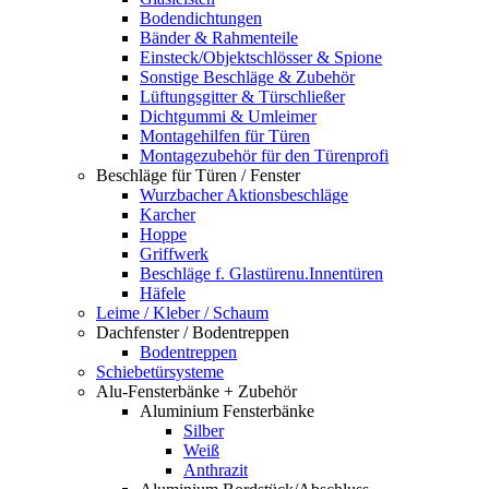
Bodendichtungen
Bänder & Rahmenteile
Einsteck/Objektschlösser & Spione
Sonstige Beschläge & Zubehör
Lüftungsgitter & Türschließer
Dichtgummi & Umleimer
Montagehilfen für Türen
Montagezubehör für den Türenprofi
Beschläge für Türen / Fenster
Wurzbacher Aktionsbeschläge
Karcher
Hoppe
Griffwerk
Beschläge f. Glastürenu.Innentüren
Häfele
Leime / Kleber / Schaum
Dachfenster / Bodentreppen
Bodentreppen
Schiebetürsysteme
Alu-Fensterbänke + Zubehör
Aluminium Fensterbänke
Silber
Weiß
Anthrazit