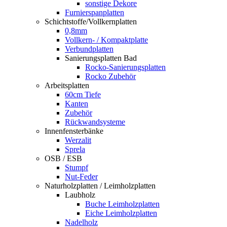
sonstige Dekore
Furnierspanplatten
Schichtstoffe/Vollkernplatten
0,8mm
Vollkern- / Kompaktplatte
Verbundplatten
Sanierungsplatten Bad
Rocko-Sanierungsplatten
Rocko Zubehör
Arbeitsplatten
60cm Tiefe
Kanten
Zubehör
Rückwandsysteme
Innenfensterbänke
Werzalit
Sprela
OSB / ESB
Stumpf
Nut-Feder
Naturholzplatten / Leimholzplatten
Laubholz
Buche Leimholzplatten
Eiche Leimholzplatten
Nadelholz