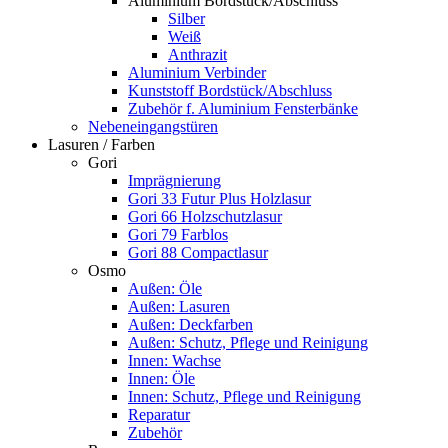
Aluminium Bordstück/Abschluss
Silber
Weiß
Anthrazit
Aluminium Verbinder
Kunststoff Bordstück/Abschluss
Zubehör f. Aluminium Fensterbänke
Nebeneingangstüren
Lasuren / Farben
Gori
Imprägnierung
Gori 33 Futur Plus Holzlasur
Gori 66 Holzschutzlasur
Gori 79 Farblos
Gori 88 Compactlasur
Osmo
Außen: Öle
Außen: Lasuren
Außen: Deckfarben
Außen: Schutz, Pflege und Reinigung
Innen: Wachse
Innen: Öle
Innen: Schutz, Pflege und Reinigung
Reparatur
Zubehör