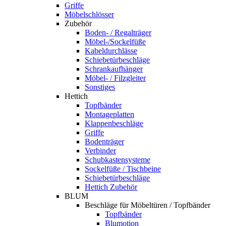
Griffe
Möbelschlösser
Zubehör
Boden- / Regalträger
Möbel-/Sockelfüße
Kabeldurchlässe
Schiebetürbeschläge
Schrankaufhänger
Möbel- / Filzgleiter
Sonstiges
Hettich
Topfbänder
Montageplatten
Klappenbeschläge
Griffe
Bodenträger
Verbinder
Schubkastensysteme
Sockelfüße / Tischbeine
Schiebetürbeschläge
Hettich Zubehör
BLUM
Beschläge für Möbeltüren / Topfbänder
Topfbänder
Blumotion