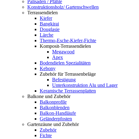
Palisaden / Pfähle
Konstruktionsholz/ Gartenschwellen
Terrassendielen
Kiefer
Bangkirai
Douglasie
Lärche
Thermo-Esche-Kiefer-Fichte
Komposit-Terrassendielen
Megawood
Apex
Bodendielen Spezialitäten
Kebony
Zubehör für Terrassenbeläge
Befestigung
Unterkonstruktion Alu und Lager
Keramische Terrassenplatten
Balkone und Zubehör
Balkonprofile
Balkonblenden
Balkon-Handläufe
Geländerpfosten
Gartenzäune und Zubehör
Zubehör
Fichte