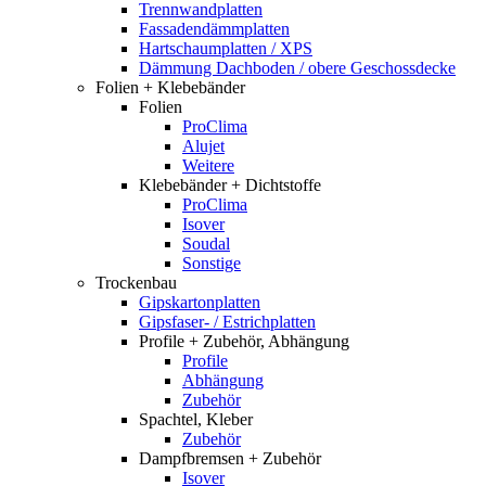
Trennwandplatten
Fassadendämmplatten
Hartschaumplatten / XPS
Dämmung Dachboden / obere Geschossdecke
Folien + Klebebänder
Folien
ProClima
Alujet
Weitere
Klebebänder + Dichtstoffe
ProClima
Isover
Soudal
Sonstige
Trockenbau
Gipskartonplatten
Gipsfaser- / Estrichplatten
Profile + Zubehör, Abhängung
Profile
Abhängung
Zubehör
Spachtel, Kleber
Zubehör
Dampfbremsen + Zubehör
Isover