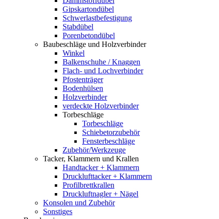
Dämmstoffdübel
Gipskartondübel
Schwerlastbefestigung
Stabdübel
Porenbetondübel
Baubeschläge und Holzverbinder
Winkel
Balkenschuhe / Knaggen
Flach- und Lochverbinder
Pfostenträger
Bodenhülsen
Holzverbinder
verdeckte Holzverbinder
Torbeschläge
Torbeschläge
Schiebetorzubehör
Fensterbeschläge
Zubehör/Werkzeuge
Tacker, Klammern und Krallen
Handtacker + Klammern
Drucklufttacker + Klammern
Profilbrettkrallen
Druckluftnagler + Nägel
Konsolen und Zubehör
Sonstiges