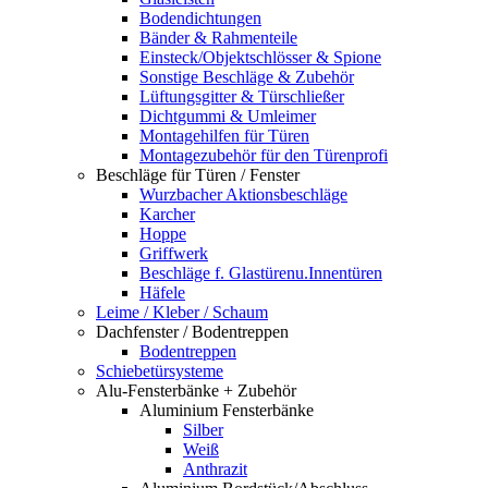
Bodendichtungen
Bänder & Rahmenteile
Einsteck/Objektschlösser & Spione
Sonstige Beschläge & Zubehör
Lüftungsgitter & Türschließer
Dichtgummi & Umleimer
Montagehilfen für Türen
Montagezubehör für den Türenprofi
Beschläge für Türen / Fenster
Wurzbacher Aktionsbeschläge
Karcher
Hoppe
Griffwerk
Beschläge f. Glastürenu.Innentüren
Häfele
Leime / Kleber / Schaum
Dachfenster / Bodentreppen
Bodentreppen
Schiebetürsysteme
Alu-Fensterbänke + Zubehör
Aluminium Fensterbänke
Silber
Weiß
Anthrazit