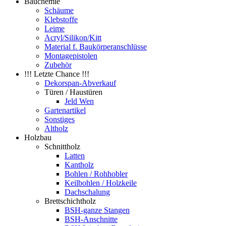
Bauchemie
Schäume
Klebstoffe
Leime
Acryl/Silikon/Kitt
Material f. Baukörperanschlüsse
Montagepistolen
Zubehör
!!! Letzte Chance !!!
Dekorspan-Abverkauf
Türen / Haustüren
Jeld Wen
Gartenartikel
Sonstiges
Altholz
Holzbau
Schnittholz
Latten
Kantholz
Bohlen / Rohhobler
Keilbohlen / Holzkeile
Dachschalung
Brettschichtholz
BSH-ganze Stangen
BSH-Anschnitte