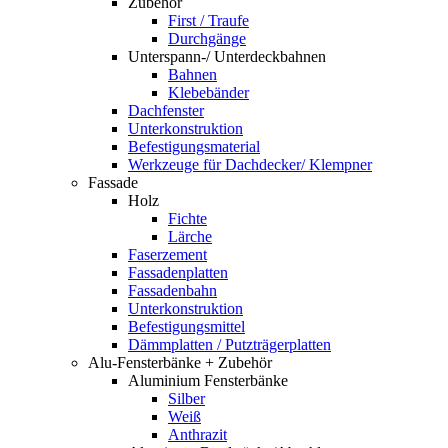
Zubehör
First / Traufe
Durchgänge
Unterspann-/ Unterdeckbahnen
Bahnen
Klebebänder
Dachfenster
Unterkonstruktion
Befestigungsmaterial
Werkzeuge für Dachdecker/ Klempner
Fassade
Holz
Fichte
Lärche
Faserzement
Fassadenplatten
Fassadenbahn
Unterkonstruktion
Befestigungsmittel
Dämmplatten / Putzträgerplatten
Alu-Fensterbänke + Zubehör
Aluminium Fensterbänke
Silber
Weiß
Anthrazit