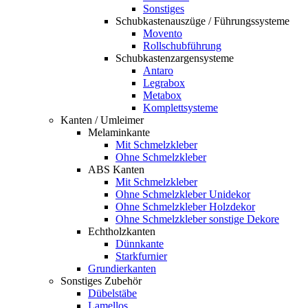
Sonstiges
Schubkastenauszüge / Führungssysteme
Movento
Rollschubführung
Schubkastenzargensysteme
Antaro
Legrabox
Metabox
Komplettsysteme
Kanten / Umleimer
Melaminkante
Mit Schmelzkleber
Ohne Schmelzkleber
ABS Kanten
Mit Schmelzkleber
Ohne Schmelzkleber Unidekor
Ohne Schmelzkleber Holzdekor
Ohne Schmelzkleber sonstige Dekore
Echtholzkanten
Dünnkante
Starkfurnier
Grundierkanten
Sonstiges Zubehör
Dübelstäbe
Lamellos