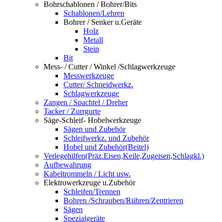
Bohrschablonen / Bohrer/Bits
Schablonen/Lehren
Bohrer / Senker u.Geräte
Holz
Metall
Stein
Bit
Mess- / Cutter / Winkel /Schlagwerkzeuge
Messwerkzeuge
Cutter/ Schneidwerkz.
Schlagwerkzeuge
Zangen / Spachtel / Dreher
Tacker / Zurrgurte
Säge-Schleif- Hobelwerkzeuge
Sägen und Zubehör
Schleifwerkz. und Zubehör
Hobel und Zubehör(Beitel)
Verlegehilfen(Präz.Eisen,Keile,Zugeisen,Schlagkl.)
Aufbewahrung
Kabeltrommeln / Licht usw.
Elektrowerkzeuge u.Zubehör
Schleifen/Trennen
Bohren /Schrauben/Rühren/Zentrieren
Sägen
Spezialgeräte