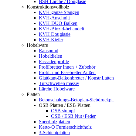
BSH Lärche / Douglasie
Konstruktionsvollholz
KVH-ganze Stangen
KVH-Anschnitt
KVH-DUO-Balken
KVH-Biozid-behandelt
KVH Douglasie
KVH Kiefer
Hobelware
Rauspund
Hobeldielen
Fassadenprofile
Profilbretter Innen + Zubehör
Profil- und Fasebretter Außen
Glattkant-Balkonbretter / Konstr.Latten
Türschwellen massiv
Lärche Hobelware
Platten
Betonschalungs-Betoplan-Siebdruckpl.
OSB-Platten / ESB-Platten
OSB stumpf
OSB / ESB Nut+Feder
Sperrholzplatten
Kerto-Q Furnierschichtholz
3-Schichtplatten