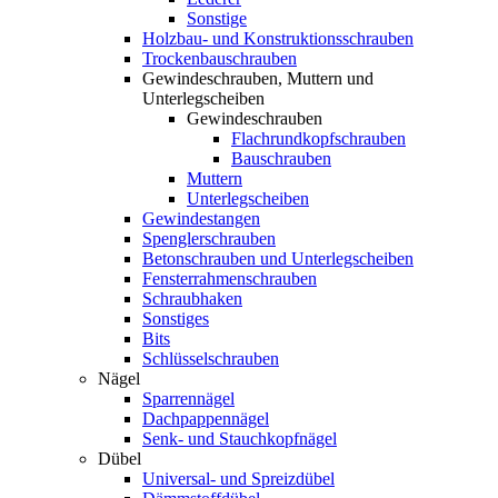
Sonstige
Holzbau- und Konstruktionsschrauben
Trockenbauschrauben
Gewindeschrauben, Muttern und
Unterlegscheiben
Gewindeschrauben
Flachrundkopfschrauben
Bauschrauben
Muttern
Unterlegscheiben
Gewindestangen
Spenglerschrauben
Betonschrauben und Unterlegscheiben
Fensterrahmenschrauben
Schraubhaken
Sonstiges
Bits
Schlüsselschrauben
Nägel
Sparrennägel
Dachpappennägel
Senk- und Stauchkopfnägel
Dübel
Universal- und Spreizdübel