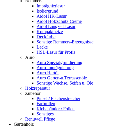
Remmers
Imprägnierlasur
Isoliergrund
Aidol HK-Lasur
Aidol Holzschutz-Creme
Aidol Langzeit-Lasur
Kompaktbeize
Deckfarbe
Sonstige Remmers-Erzeugnisse
Lacke
HSL-Lasur für Profis
Auro
Auro Spezialgrundierung
Auro Imprägnierung
Auro Hartöl
Auro Garten-u.Terrassenöle
Sonstige Wachse, Seifen u. Öle
Holzreparatur
Zubehör
Pinsel / Flächenstreicher
Farbrollen
Klebebänder / Folien
Sonstiges
Renuwell Pflege
Gartenholz