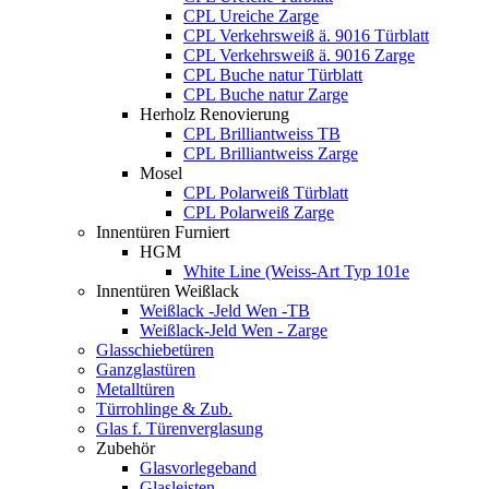
CPL Ureiche Zarge
CPL Verkehrsweiß ä. 9016 Türblatt
CPL Verkehrsweiß ä. 9016 Zarge
CPL Buche natur Türblatt
CPL Buche natur Zarge
Herholz Renovierung
CPL Brilliantweiss TB
CPL Brilliantweiss Zarge
Mosel
CPL Polarweiß Türblatt
CPL Polarweiß Zarge
Innentüren Furniert
HGM
White Line (Weiss-Art Typ 101e
Innentüren Weißlack
Weißlack -Jeld Wen -TB
Weißlack-Jeld Wen - Zarge
Glasschiebetüren
Ganzglastüren
Metalltüren
Türrohlinge & Zub.
Glas f. Türenverglasung
Zubehör
Glasvorlegeband
Glasleisten