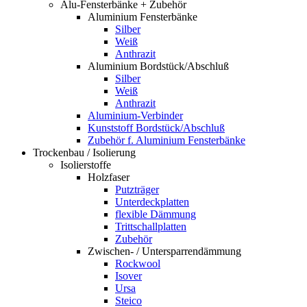
Alu-Fensterbänke + Zubehör
Aluminium Fensterbänke
Silber
Weiß
Anthrazit
Aluminium Bordstück/Abschluß
Silber
Weiß
Anthrazit
Aluminium-Verbinder
Kunststoff Bordstück/Abschluß
Zubehör f. Aluminium Fensterbänke
Trockenbau / Isolierung
Isolierstoffe
Holzfaser
Putzträger
Unterdeckplatten
flexible Dämmung
Trittschallplatten
Zubehör
Zwischen- / Untersparrendämmung
Rockwool
Isover
Ursa
Steico