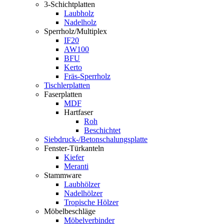
3-Schichtplatten
Laubholz
Nadelholz
Sperrholz/Multiplex
IF20
AW100
BFU
Kerto
Fräs-Sperrholz
Tischlerplatten
Faserplatten
MDF
Hartfaser
Roh
Beschichtet
Siebdruck-/Betonschalungsplatte
Fenster-Türkanteln
Kiefer
Meranti
Stammware
Laubhölzer
Nadelhölzer
Tropische Hölzer
Möbelbeschläge
Möbelverbinder