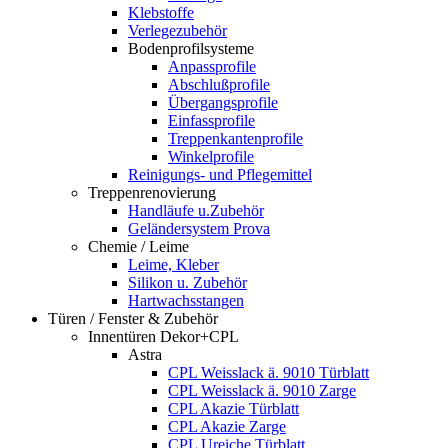
Klebstoffe
Verlegezubehör
Bodenprofilsysteme
Anpassprofile
Abschlußprofile
Übergangsprofile
Einfassprofile
Treppenkantenprofile
Winkelprofile
Reinigungs- und Pflegemittel
Treppenrenovierung
Handläufe u.Zubehör
Geländersystem Prova
Chemie / Leime
Leime, Kleber
Silikon u. Zubehör
Hartwachsstangen
Türen / Fenster & Zubehör
Innentüren Dekor+CPL
Astra
CPL Weisslack ä. 9010 Türblatt
CPL Weisslack ä. 9010 Zarge
CPL Akazie Türblatt
CPL Akazie Zarge
CPL Ureiche Türblatt