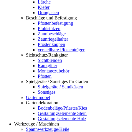
Lärche
Kiefer
Douglasien
Beschläge und Befestigung
Pfostenbefestigung
Pfahlstützen
Zaunbeschläge
Zaunriegelhalter
Pfostenkappen
verstellbare Pfostenträger
Sichtschutz/Rankgitter
Sichtblenden
Rankgitter
Montagezubehör
Pfosten
Spielgeräte / Sonstiges für Garten
Spielgeräte / Sandkästen
Sonstiges
Gartenmöbel
Gartendekoration
Bodenbeläge/Pflaster/Kies
Gestaltungselemente Stein
Gestaltungselemente Holz
Werkzeuge / Maschinen
Spannwerkzeuge/Keile