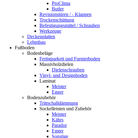
ProClima
Butler
Revisionstüren / - Klappen
Trockenschüttung
Befestigungsmittel / Schrauben
Werkzeuge
Deckenplatten
Lehmbau
Fußboden
Bodenbeläge
Fertigparkett und Furnierboden
Massivholzdielen
Dielenschrauben
Vinyl- und Designboden
Laminat
Meister
Egger
Bodenzubehör
Trittschalldämmung
Sockelleisten und Zubehör
Meister
Kährs
Parador
Egger
Sonstige