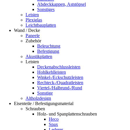
Abdeckkappen, Aststöpsel
Sonstiges
Leisten
Plexiglas
Leichtbauplatten
Wand / Decke
Paneele
Zubehör
Beleuchtung
Befestigung
Akustikplatten
Leisten
Deckenabschlussleisten
Hohlkehlleisten
Winkel-/Eckschutzleisten
Rechteck-/Quadratleisten
Viertel-/Halbrund-/Rund
Sonstige
Altholzdesign
Eisenteile / Befestigungsmaterial
Schrauben
Holz- und Spanplattenschrauben
Heco
Spax
Lederer