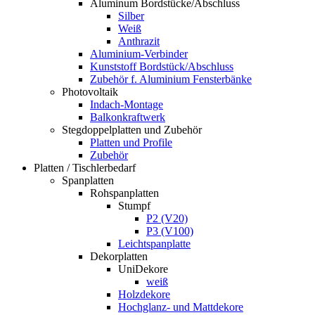
Aluminum Bordstücke/Abschluss
Silber
Weiß
Anthrazit
Aluminium-Verbinder
Kunststoff Bordstück/Abschluss
Zubehör f. Aluminium Fensterbänke
Photovoltaik
Indach-Montage
Balkonkraftwerk
Stegdoppelplatten und Zubehör
Platten und Profile
Zubehör
Platten / Tischlerbedarf
Spanplatten
Rohspanplatten
Stumpf
P2 (V20)
P3 (V100)
Leichtspanplatte
Dekorplatten
UniDekore
weiß
Holzdekore
Hochglanz- und Mattdekore