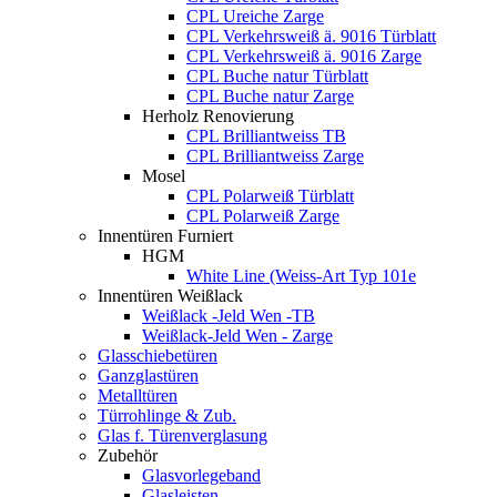
CPL Ureiche Zarge
CPL Verkehrsweiß ä. 9016 Türblatt
CPL Verkehrsweiß ä. 9016 Zarge
CPL Buche natur Türblatt
CPL Buche natur Zarge
Herholz Renovierung
CPL Brilliantweiss TB
CPL Brilliantweiss Zarge
Mosel
CPL Polarweiß Türblatt
CPL Polarweiß Zarge
Innentüren Furniert
HGM
White Line (Weiss-Art Typ 101e
Innentüren Weißlack
Weißlack -Jeld Wen -TB
Weißlack-Jeld Wen - Zarge
Glasschiebetüren
Ganzglastüren
Metalltüren
Türrohlinge & Zub.
Glas f. Türenverglasung
Zubehör
Glasvorlegeband
Glasleisten