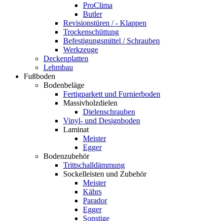
ProClima
Butler
Revisionstüren / - Klappen
Trockenschüttung
Befestigungsmittel / Schrauben
Werkzeuge
Deckenplatten
Lehmbau
Fußboden
Bodenbeläge
Fertigparkett und Furnierboden
Massivholzdielen
Dielenschrauben
Vinyl- und Designboden
Laminat
Meister
Egger
Bodenzubehör
Trittschalldämmung
Sockelleisten und Zubehör
Meister
Kährs
Parador
Egger
Sonstige