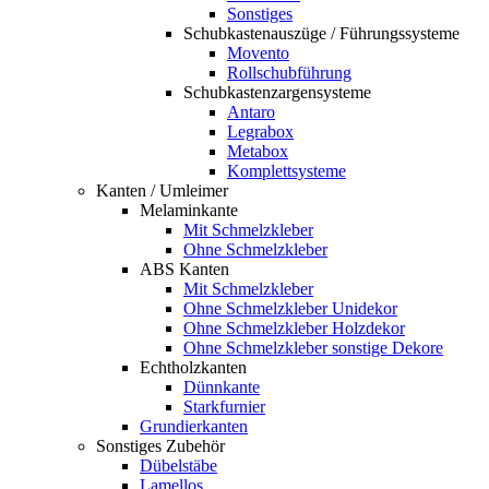
Sonstiges
Schubkastenauszüge / Führungssysteme
Movento
Rollschubführung
Schubkastenzargensysteme
Antaro
Legrabox
Metabox
Komplettsysteme
Kanten / Umleimer
Melaminkante
Mit Schmelzkleber
Ohne Schmelzkleber
ABS Kanten
Mit Schmelzkleber
Ohne Schmelzkleber Unidekor
Ohne Schmelzkleber Holzdekor
Ohne Schmelzkleber sonstige Dekore
Echtholzkanten
Dünnkante
Starkfurnier
Grundierkanten
Sonstiges Zubehör
Dübelstäbe
Lamellos