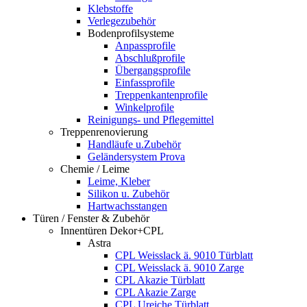
Klebstoffe
Verlegezubehör
Bodenprofilsysteme
Anpassprofile
Abschlußprofile
Übergangsprofile
Einfassprofile
Treppenkantenprofile
Winkelprofile
Reinigungs- und Pflegemittel
Treppenrenovierung
Handläufe u.Zubehör
Geländersystem Prova
Chemie / Leime
Leime, Kleber
Silikon u. Zubehör
Hartwachsstangen
Türen / Fenster & Zubehör
Innentüren Dekor+CPL
Astra
CPL Weisslack ä. 9010 Türblatt
CPL Weisslack ä. 9010 Zarge
CPL Akazie Türblatt
CPL Akazie Zarge
CPL Ureiche Türblatt