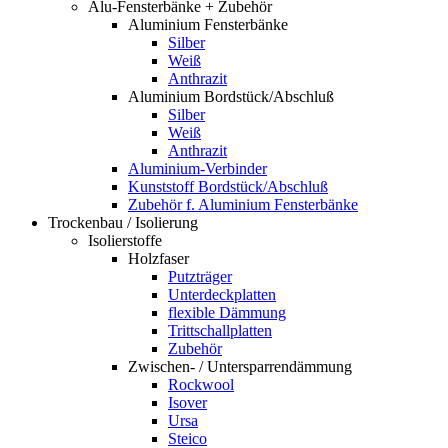
Alu-Fensterbänke + Zubehör
Aluminium Fensterbänke
Silber
Weiß
Anthrazit
Aluminium Bordstück/Abschluß
Silber
Weiß
Anthrazit
Aluminium-Verbinder
Kunststoff Bordstück/Abschluß
Zubehör f. Aluminium Fensterbänke
Trockenbau / Isolierung
Isolierstoffe
Holzfaser
Putzträger
Unterdeckplatten
flexible Dämmung
Trittschallplatten
Zubehör
Zwischen- / Untersparrendämmung
Rockwool
Isover
Ursa
Steico