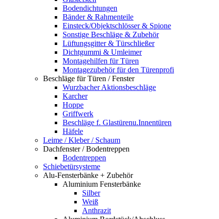
Bodendichtungen
Bänder & Rahmenteile
Einsteck/Objektschlösser & Spione
Sonstige Beschläge & Zubehör
Lüftungsgitter & Türschließer
Dichtgummi & Umleimer
Montagehilfen für Türen
Montagezubehör für den Türenprofi
Beschläge für Türen / Fenster
Wurzbacher Aktionsbeschläge
Karcher
Hoppe
Griffwerk
Beschläge f. Glastürenu.Innentüren
Häfele
Leime / Kleber / Schaum
Dachfenster / Bodentreppen
Bodentreppen
Schiebetürsysteme
Alu-Fensterbänke + Zubehör
Aluminium Fensterbänke
Silber
Weiß
Anthrazit