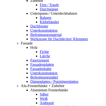
Zubehör
First / Traufe
Durchgänge
Unterspann-/ Unterdeckbahnen
Bahnen
Klebebänder
Dachfenster
Unterkonstruktion
Befestigungsmaterial
Werkzeuge für Dachdecker/ Klempner
Fassade
Holz
Fichte
Lärche
Faserzement
Fassadenplatten
Fassadenbahn
Unterkonstruktion
Befestigungsmittel
Dämmplatten / Putzträgerplatten
Alu-Fensterbänke + Zubehör
Aluminium Fensterbänke
Silber
Weiß
Anthrazit