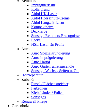
Remmers
Imprägnierlasur
Isoliergrund
Aidol HK-Lasur
Aidol Holzschutz-Creme
Aidol Langzeit-Lasur
Kompaktbeize
Deckfarbe
Sonstige Remmers-Erzeugnisse
Lacke
HSL-Lasur für Profis
Auro
Auro Spezialgrundierung
Auro Imprägnierung
Auro Hartöl
Auro Garten-u.Terrassenöle
Sonstige Wachse, Seifen u. Öle
Holzreparatur
Zubehör
Pinsel / Flächenstreicher
Farbrollen
Klebebänder / Folien
Sonstiges
Renuwell Pflege
Gartenholz