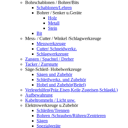
Bohrschablonen / Bohrer/Bits
Schablonen/Lehren
Bohrer / Senker u.Geräte
Holz
Metall
Stein
Bit
Mess- / Cutter / Winkel /Schlagwerkzeuge
Messwerkzeuge
Cutter/ Schneidwerkz.
Schlagwerkzeuge
Zangen / Spachtel / Dreher
Tacker / Zurrgurte
Säge-Schleif- Hobelwerkzeuge
Sägen und Zubehör
Schleifwerkz. und Zubehör
Hobel und Zubehör(Beitel)
Verlegehilfen(Präz.Eisen,Keile,Zugeisen,Schlagkl.)
Aufbewahrung
Kabeltrommeln / Licht usw.
Elektrowerkzeuge u.Zubehör
Schleifen/Trennen
Bohren /Schrauben/Rühren/Zentrieren
Sägen
Spezialgeräte