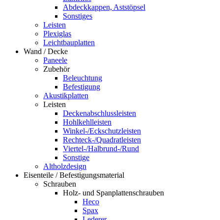
Abdeckkappen, Aststöpsel
Sonstiges
Leisten
Plexiglas
Leichtbauplatten
Wand / Decke
Paneele
Zubehör
Beleuchtung
Befestigung
Akustikplatten
Leisten
Deckenabschlussleisten
Hohlkehlleisten
Winkel-/Eckschutzleisten
Rechteck-/Quadratleisten
Viertel-/Halbrund-/Rund
Sonstige
Altholzdesign
Eisenteile / Befestigungsmaterial
Schrauben
Holz- und Spanplattenschrauben
Heco
Spax
Lederer