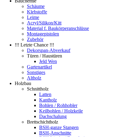
Bauchemie
Schäume
Klebstoffe
Leime
Acryl/Silikon/Kitt
Material f. Baukörperanschlüsse
Montagepistolen
Zubehör
!!! Letzte Chance !!!
Dekorspan-Abverkauf
Türen / Haustüren
Jeld Wen
Gartenartikel
Sonstiges
Altholz
Holzbau
Schnittholz
Latten
Kantholz
Bohlen / Rohhobler
Keilbohlen / Holzkeile
Dachschalung
Brettschichtholz
BSH-ganze Stangen
BSH-Anschnitte