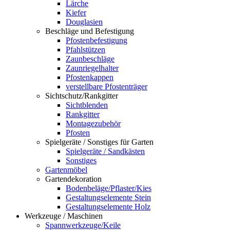
Lärche
Kiefer
Douglasien
Beschläge und Befestigung
Pfostenbefestigung
Pfahlstützen
Zaunbeschläge
Zaunriegelhalter
Pfostenkappen
verstellbare Pfostenträger
Sichtschutz/Rankgitter
Sichtblenden
Rankgitter
Montagezubehör
Pfosten
Spielgeräte / Sonstiges für Garten
Spielgeräte / Sandkästen
Sonstiges
Gartenmöbel
Gartendekoration
Bodenbeläge/Pflaster/Kies
Gestaltungselemente Stein
Gestaltungselemente Holz
Werkzeuge / Maschinen
Spannwerkzeuge/Keile