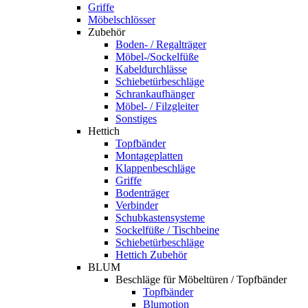
Griffe
Möbelschlösser
Zubehör
Boden- / Regalträger
Möbel-/Sockelfüße
Kabeldurchlässe
Schiebetürbeschläge
Schrankaufhänger
Möbel- / Filzgleiter
Sonstiges
Hettich
Topfbänder
Montageplatten
Klappenbeschläge
Griffe
Bodenträger
Verbinder
Schubkastensysteme
Sockelfüße / Tischbeine
Schiebetürbeschläge
Hettich Zubehör
BLUM
Beschläge für Möbeltüren / Topfbänder
Topfbänder
Blumotion