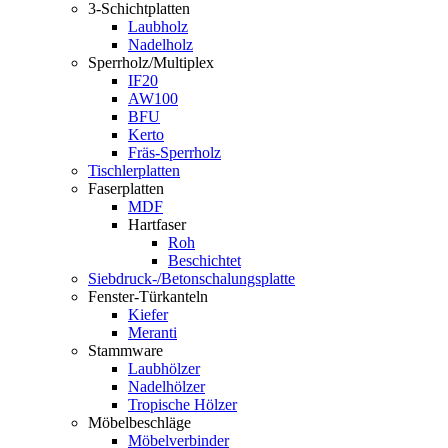
3-Schichtplatten
Laubholz
Nadelholz
Sperrholz/Multiplex
IF20
AW100
BFU
Kerto
Fräs-Sperrholz
Tischlerplatten
Faserplatten
MDF
Hartfaser
Roh
Beschichtet
Siebdruck-/Betonschalungsplatte
Fenster-Türkanteln
Kiefer
Meranti
Stammware
Laubhölzer
Nadelhölzer
Tropische Hölzer
Möbelbeschläge
Möbelverbinder