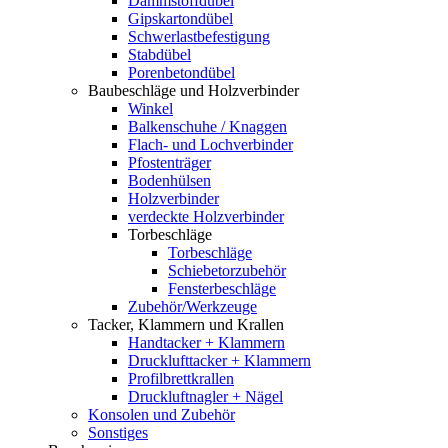
Dämmstoffdübel
Gipskartondübel
Schwerlastbefestigung
Stabdübel
Porenbetondübel
Baubeschläge und Holzverbinder
Winkel
Balkenschuhe / Knaggen
Flach- und Lochverbinder
Pfostenträger
Bodenhülsen
Holzverbinder
verdeckte Holzverbinder
Torbeschläge
Torbeschläge
Schiebetorzubehör
Fensterbeschläge
Zubehör/Werkzeuge
Tacker, Klammern und Krallen
Handtacker + Klammern
Drucklufttacker + Klammern
Profilbrettkrallen
Druckluftnagler + Nägel
Konsolen und Zubehör
Sonstiges