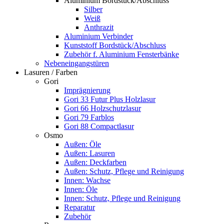
Aluminium Bordstück/Abschluss
Silber
Weiß
Anthrazit
Aluminium Verbinder
Kunststoff Bordstück/Abschluss
Zubehör f. Aluminium Fensterbänke
Nebeneingangstüren
Lasuren / Farben
Gori
Imprägnierung
Gori 33 Futur Plus Holzlasur
Gori 66 Holzschutzlasur
Gori 79 Farblos
Gori 88 Compactlasur
Osmo
Außen: Öle
Außen: Lasuren
Außen: Deckfarben
Außen: Schutz, Pflege und Reinigung
Innen: Wachse
Innen: Öle
Innen: Schutz, Pflege und Reinigung
Reparatur
Zubehör