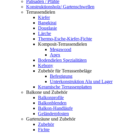
Palisaden / Pfähle
Konstruktionsholz/ Gartenschwellen
Terrassendielen
Kiefer
Bangkirai
Douglasie
Lärche
Thermo-Esche-Kiefer-Fichte
Komposit-Terrassendielen
Megawood
Apex
Bodendielen Spezialitäten
Kebony
Zubehör für Terrassenbeläge
Befestigung
Unterkonstruktion Alu und Lager
Keramische Terrassenplatten
Balkone und Zubehör
Balkonprofile
Balkonblenden
Balkon-Handläufe
Geländerpfosten
Gartenzäune und Zubehör
Zubehör
Fichte