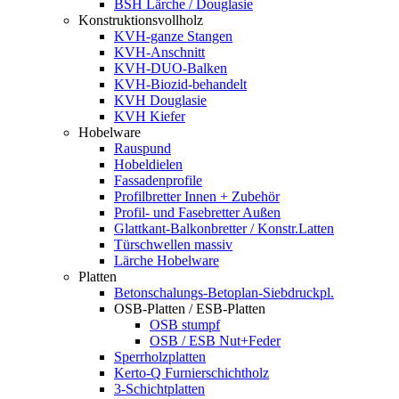
BSH Lärche / Douglasie
Konstruktionsvollholz
KVH-ganze Stangen
KVH-Anschnitt
KVH-DUO-Balken
KVH-Biozid-behandelt
KVH Douglasie
KVH Kiefer
Hobelware
Rauspund
Hobeldielen
Fassadenprofile
Profilbretter Innen + Zubehör
Profil- und Fasebretter Außen
Glattkant-Balkonbretter / Konstr.Latten
Türschwellen massiv
Lärche Hobelware
Platten
Betonschalungs-Betoplan-Siebdruckpl.
OSB-Platten / ESB-Platten
OSB stumpf
OSB / ESB Nut+Feder
Sperrholzplatten
Kerto-Q Furnierschichtholz
3-Schichtplatten