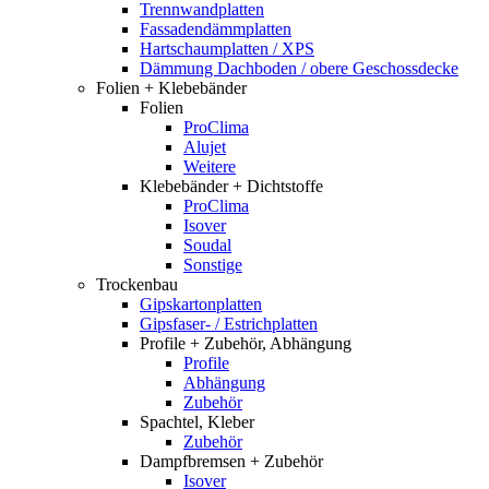
Trennwandplatten
Fassadendämmplatten
Hartschaumplatten / XPS
Dämmung Dachboden / obere Geschossdecke
Folien + Klebebänder
Folien
ProClima
Alujet
Weitere
Klebebänder + Dichtstoffe
ProClima
Isover
Soudal
Sonstige
Trockenbau
Gipskartonplatten
Gipsfaser- / Estrichplatten
Profile + Zubehör, Abhängung
Profile
Abhängung
Zubehör
Spachtel, Kleber
Zubehör
Dampfbremsen + Zubehör
Isover