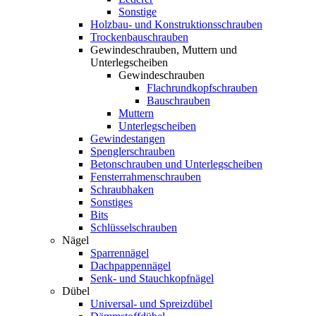
Sonstige
Holzbau- und Konstruktionsschrauben
Trockenbauschrauben
Gewindeschrauben, Muttern und
Unterlegscheiben
Gewindeschrauben
Flachrundkopfschrauben
Bauschrauben
Muttern
Unterlegscheiben
Gewindestangen
Spenglerschrauben
Betonschrauben und Unterlegscheiben
Fensterrahmenschrauben
Schraubhaken
Sonstiges
Bits
Schlüsselschrauben
Nägel
Sparrennägel
Dachpappennägel
Senk- und Stauchkopfnägel
Dübel
Universal- und Spreizdübel