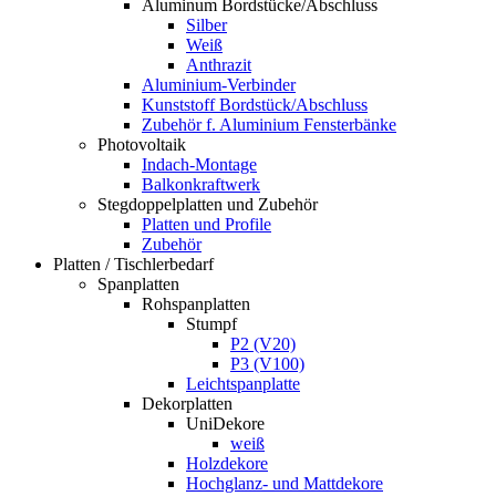
Aluminum Bordstücke/Abschluss
Silber
Weiß
Anthrazit
Aluminium-Verbinder
Kunststoff Bordstück/Abschluss
Zubehör f. Aluminium Fensterbänke
Photovoltaik
Indach-Montage
Balkonkraftwerk
Stegdoppelplatten und Zubehör
Platten und Profile
Zubehör
Platten / Tischlerbedarf
Spanplatten
Rohspanplatten
Stumpf
P2 (V20)
P3 (V100)
Leichtspanplatte
Dekorplatten
UniDekore
weiß
Holzdekore
Hochglanz- und Mattdekore