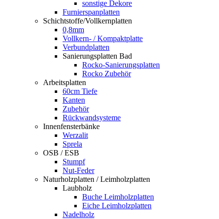
sonstige Dekore
Furnierspanplatten
Schichtstoffe/Vollkernplatten
0,8mm
Vollkern- / Kompaktplatte
Verbundplatten
Sanierungsplatten Bad
Rocko-Sanierungsplatten
Rocko Zubehör
Arbeitsplatten
60cm Tiefe
Kanten
Zubehör
Rückwandsysteme
Innenfensterbänke
Werzalit
Sprela
OSB / ESB
Stumpf
Nut-Feder
Naturholzplatten / Leimholzplatten
Laubholz
Buche Leimholzplatten
Eiche Leimholzplatten
Nadelholz