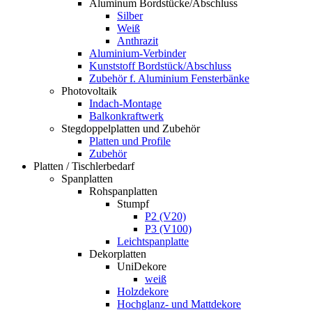
Aluminum Bordstücke/Abschluss
Silber
Weiß
Anthrazit
Aluminium-Verbinder
Kunststoff Bordstück/Abschluss
Zubehör f. Aluminium Fensterbänke
Photovoltaik
Indach-Montage
Balkonkraftwerk
Stegdoppelplatten und Zubehör
Platten und Profile
Zubehör
Platten / Tischlerbedarf
Spanplatten
Rohspanplatten
Stumpf
P2 (V20)
P3 (V100)
Leichtspanplatte
Dekorplatten
UniDekore
weiß
Holzdekore
Hochglanz- und Mattdekore