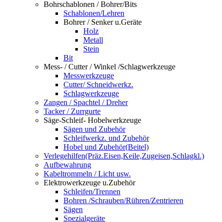
Bohrschablonen / Bohrer/Bits
Schablonen/Lehren
Bohrer / Senker u.Geräte
Holz
Metall
Stein
Bit
Mess- / Cutter / Winkel /Schlagwerkzeuge
Messwerkzeuge
Cutter/ Schneidwerkz.
Schlagwerkzeuge
Zangen / Spachtel / Dreher
Tacker / Zurrgurte
Säge-Schleif- Hobelwerkzeuge
Sägen und Zubehör
Schleifwerkz. und Zubehör
Hobel und Zubehör(Beitel)
Verlegehilfen(Präz.Eisen,Keile,Zugeisen,Schlagkl.)
Aufbewahrung
Kabeltrommeln / Licht usw.
Elektrowerkzeuge u.Zubehör
Schleifen/Trennen
Bohren /Schrauben/Rühren/Zentrieren
Sägen
Spezialgeräte