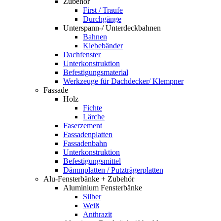
Zubehör
First / Traufe
Durchgänge
Unterspann-/ Unterdeckbahnen
Bahnen
Klebebänder
Dachfenster
Unterkonstruktion
Befestigungsmaterial
Werkzeuge für Dachdecker/ Klempner
Fassade
Holz
Fichte
Lärche
Faserzement
Fassadenplatten
Fassadenbahn
Unterkonstruktion
Befestigungsmittel
Dämmplatten / Putzträgerplatten
Alu-Fensterbänke + Zubehör
Aluminium Fensterbänke
Silber
Weiß
Anthrazit