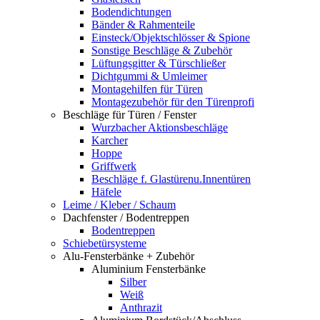
Bodendichtungen
Bänder & Rahmenteile
Einsteck/Objektschlösser & Spione
Sonstige Beschläge & Zubehör
Lüftungsgitter & Türschließer
Dichtgummi & Umleimer
Montagehilfen für Türen
Montagezubehör für den Türenprofi
Beschläge für Türen / Fenster
Wurzbacher Aktionsbeschläge
Karcher
Hoppe
Griffwerk
Beschläge f. Glastürenu.Innentüren
Häfele
Leime / Kleber / Schaum
Dachfenster / Bodentreppen
Bodentreppen
Schiebetürsysteme
Alu-Fensterbänke + Zubehör
Aluminium Fensterbänke
Silber
Weiß
Anthrazit