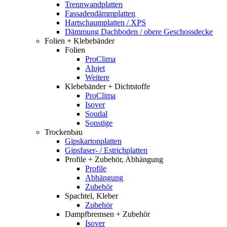
Trennwandplatten
Fassadendämmplatten
Hartschaumplatten / XPS
Dämmung Dachboden / obere Geschossdecke
Folien + Klebebänder
Folien
ProClima
Alujet
Weitere
Klebebänder + Dichtstoffe
ProClima
Isover
Soudal
Sonstige
Trockenbau
Gipskartonplatten
Gipsfaser- / Estrichplatten
Profile + Zubehör, Abhängung
Profile
Abhängung
Zubehör
Spachtel, Kleber
Zubehör
Dampfbremsen + Zubehör
Isover