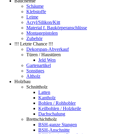
Bauchemie
Schäume
Klebstoffe
Leime
Acryl/Silikon/Kitt
Material f. Baukörperanschlüsse
Montagepistolen
Zubehör
!!! Letzte Chance !!!
Dekorspan-Abverkauf
Türen / Haustüren
Jeld Wen
Gartenartikel
Sonstiges
Altholz
Holzbau
Schnittholz
Latten
Kantholz
Bohlen / Rohhobler
Keilbohlen / Holzkeile
Dachschalung
Brettschichtholz
BSH-ganze Stangen
BSH-Anschnitte