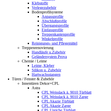
Klebstoffe
Verlegezubehör
Bodenprofilsysteme
Anpassprofile
Abschlußprofile
Übergangsprofile
Einfassprofile
Treppenkantenprofile
Winkelprofile
Reinigungs- und Pflegemittel
Treppenrenovierung
Handläufe u.Zubehör
Geländersystem Prova
Chemie / Leime
Leime, Kleber
Silikon u. Zubehör
Hartwachsstangen
Türen / Fenster & Zubehör
Innentüren Dekor+CPL
Astra
CPL Weisslack ä. 9010 Türblatt
CPL Weisslack ä. 9010 Zarge
CPL Akazie Türblatt
CPL Akazie Zarge
CPL Ureiche Türblatt