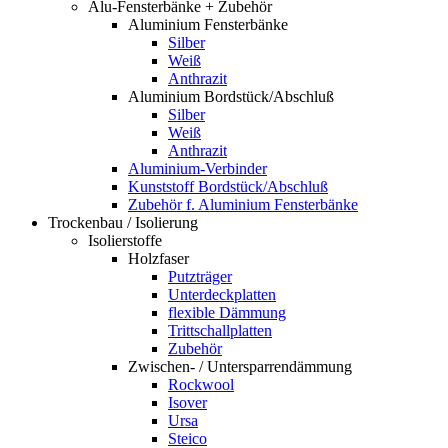
Alu-Fensterbänke + Zubehör
Aluminium Fensterbänke
Silber
Weiß
Anthrazit
Aluminium Bordstück/Abschluß
Silber
Weiß
Anthrazit
Aluminium-Verbinder
Kunststoff Bordstück/Abschluß
Zubehör f. Aluminium Fensterbänke
Trockenbau / Isolierung
Isolierstoffe
Holzfaser
Putzträger
Unterdeckplatten
flexible Dämmung
Trittschallplatten
Zubehör
Zwischen- / Untersparrendämmung
Rockwool
Isover
Ursa
Steico