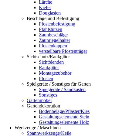
Lärche
Kiefer
Douglasien
Beschläge und Befestigung
Pfostenbefestigung
Pfahlstützen
Zaunbeschläge
Zaunriegelhalter
Pfostenkappen
verstellbare Pfostenträger
Sichtschutz/Rankgitter
Sichtblenden
Rankgitter
Montagezubehör
Pfosten
Spielgeräte / Sonstiges für Garten
Spielgeräte / Sandkästen
Sonstiges
Gartenmöbel
Gartendekoration
Bodenbeläge/Pflaster/Kies
Gestaltungselemente Stein
Gestaltungselemente Holz
Werkzeuge / Maschinen
Spannwerkzeuge/Keile