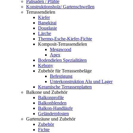
Palisaden / Pfähle
Konstruktionsholz/ Gartenschwellen
Terrassendielen
Kiefer
Bangkirai
Douglasie
Lärche
Thermo-Esche-Kiefer-Fichte
Komposit-Terrassendielen
Megawood
Apex
Bodendielen Spezialitäten
Kebony
Zubehör für Terrassenbeläge
Befestigung
Unterkonstruktion Alu und Lager
Keramische Terrassenplatten
Balkone und Zubehör
Balkonprofile
Balkonblenden
Balkon-Handläufe
Geländerpfosten
Gartenzäune und Zubehör
Zubehör
Fichte