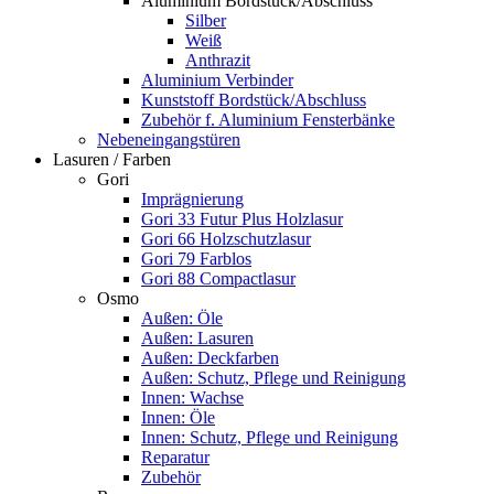
Aluminium Bordstück/Abschluss
Silber
Weiß
Anthrazit
Aluminium Verbinder
Kunststoff Bordstück/Abschluss
Zubehör f. Aluminium Fensterbänke
Nebeneingangstüren
Lasuren / Farben
Gori
Imprägnierung
Gori 33 Futur Plus Holzlasur
Gori 66 Holzschutzlasur
Gori 79 Farblos
Gori 88 Compactlasur
Osmo
Außen: Öle
Außen: Lasuren
Außen: Deckfarben
Außen: Schutz, Pflege und Reinigung
Innen: Wachse
Innen: Öle
Innen: Schutz, Pflege und Reinigung
Reparatur
Zubehör