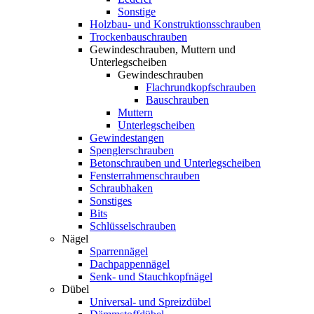
Sonstige
Holzbau- und Konstruktionsschrauben
Trockenbauschrauben
Gewindeschrauben, Muttern und
Unterlegscheiben
Gewindeschrauben
Flachrundkopfschrauben
Bauschrauben
Muttern
Unterlegscheiben
Gewindestangen
Spenglerschrauben
Betonschrauben und Unterlegscheiben
Fensterrahmenschrauben
Schraubhaken
Sonstiges
Bits
Schlüsselschrauben
Nägel
Sparrennägel
Dachpappennägel
Senk- und Stauchkopfnägel
Dübel
Universal- und Spreizdübel