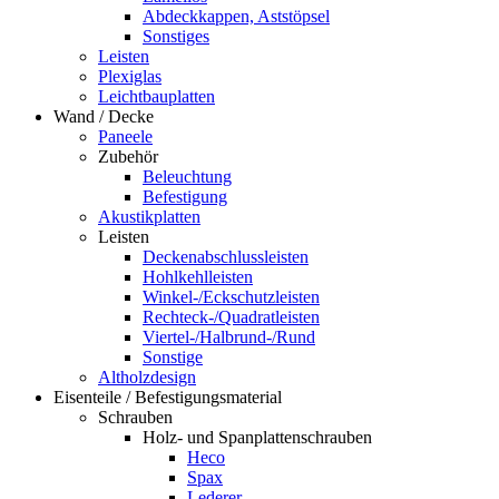
Abdeckkappen, Aststöpsel
Sonstiges
Leisten
Plexiglas
Leichtbauplatten
Wand / Decke
Paneele
Zubehör
Beleuchtung
Befestigung
Akustikplatten
Leisten
Deckenabschlussleisten
Hohlkehlleisten
Winkel-/Eckschutzleisten
Rechteck-/Quadratleisten
Viertel-/Halbrund-/Rund
Sonstige
Altholzdesign
Eisenteile / Befestigungsmaterial
Schrauben
Holz- und Spanplattenschrauben
Heco
Spax
Lederer