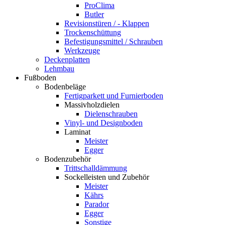
ProClima
Butler
Revisionstüren / - Klappen
Trockenschüttung
Befestigungsmittel / Schrauben
Werkzeuge
Deckenplatten
Lehmbau
Fußboden
Bodenbeläge
Fertigparkett und Furnierboden
Massivholzdielen
Dielenschrauben
Vinyl- und Designboden
Laminat
Meister
Egger
Bodenzubehör
Trittschalldämmung
Sockelleisten und Zubehör
Meister
Kährs
Parador
Egger
Sonstige