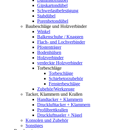
Dämmstoffdübel
Gipskartondübel
Schwerlastbefestigung
Stabdübel
Porenbetondübel
Baubeschläge und Holzverbinder
Winkel
Balkenschuhe / Knaggen
Flach- und Lochverbinder
Pfostenträger
Bodenhülsen
Holzverbinder
verdeckte Holzverbinder
Torbeschläge
Torbeschläge
Schiebetorzubehör
Fensterbeschläge
Zubehör/Werkzeuge
Tacker, Klammern und Krallen
Handtacker + Klammern
Drucklufttacker + Klammern
Profilbrettkrallen
Druckluftnagler + Nägel
Konsolen und Zubehör
Sonstiges