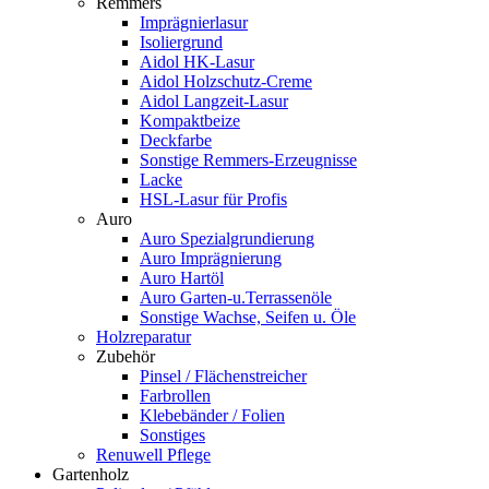
Remmers
Imprägnierlasur
Isoliergrund
Aidol HK-Lasur
Aidol Holzschutz-Creme
Aidol Langzeit-Lasur
Kompaktbeize
Deckfarbe
Sonstige Remmers-Erzeugnisse
Lacke
HSL-Lasur für Profis
Auro
Auro Spezialgrundierung
Auro Imprägnierung
Auro Hartöl
Auro Garten-u.Terrassenöle
Sonstige Wachse, Seifen u. Öle
Holzreparatur
Zubehör
Pinsel / Flächenstreicher
Farbrollen
Klebebänder / Folien
Sonstiges
Renuwell Pflege
Gartenholz