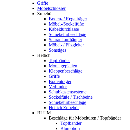
Griffe
Möbelschlösser
Zubehör
Boden- / Regalträger
Möbel-/Sockelfüße
Kabeldurchlässe
Schiebetürbeschläge
Schrankaufhänger
Möbel- / Filzgleiter
Sonstiges
Hettich
Topfbänder
Montageplatten
Klappenbeschläge
Griffe
Bodenträger
Verbinder
Schubkastensysteme
Sockelfüße / Tischbeine
Schiebetürbeschläge
Hettich Zubehör
BLUM
Beschläge für Möbeltüren / Topfbänder
Topfbänder
Blumotion