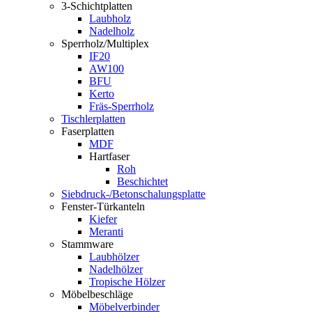
3-Schichtplatten
Laubholz
Nadelholz
Sperrholz/Multiplex
IF20
AW100
BFU
Kerto
Fräs-Sperrholz
Tischlerplatten
Faserplatten
MDF
Hartfaser
Roh
Beschichtet
Siebdruck-/Betonschalungsplatte
Fenster-Türkanteln
Kiefer
Meranti
Stammware
Laubhölzer
Nadelhölzer
Tropische Hölzer
Möbelbeschläge
Möbelverbinder