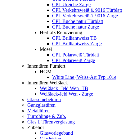
CPL Ureiche Zarge
CPL Verkehrsweiß ä. 9016 Türblatt
CPL Verkehrsweiß ä. 9016 Zarge
CPL Buche natur Türblatt
CPL Buche natur Zarge
Herholz Renovierung
CPL Brilliantweiss TB
CPL Brilliantweiss Zarge
Mosel
CPL Polarweiß Türblatt
CPL Polarweiß Zarge
Innentüren Furniert
HGM
White Line (Weiss-Art Typ 101e
Innentüren Weißlack
Weißlack -Jeld Wen -TB
Weißlack-Jeld Wen - Zarge
Glasschiebetüren
Ganzglastüren
Metalltüren
Türrohlinge & Zub.
Glas f. Türenverglasung
Zubehör
Glasvorlegeband
Glasleisten