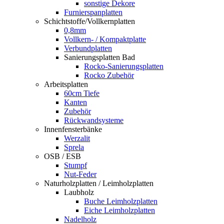
sonstige Dekore
Furnierspanplatten
Schichtstoffe/Vollkernplatten
0,8mm
Vollkern- / Kompaktplatte
Verbundplatten
Sanierungsplatten Bad
Rocko-Sanierungsplatten
Rocko Zubehör
Arbeitsplatten
60cm Tiefe
Kanten
Zubehör
Rückwandsysteme
Innenfensterbänke
Werzalit
Sprela
OSB / ESB
Stumpf
Nut-Feder
Naturholzplatten / Leimholzplatten
Laubholz
Buche Leimholzplatten
Eiche Leimholzplatten
Nadelholz