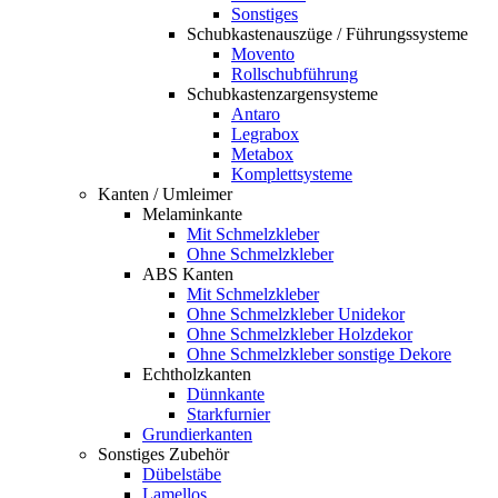
Sonstiges
Schubkastenauszüge / Führungssysteme
Movento
Rollschubführung
Schubkastenzargensysteme
Antaro
Legrabox
Metabox
Komplettsysteme
Kanten / Umleimer
Melaminkante
Mit Schmelzkleber
Ohne Schmelzkleber
ABS Kanten
Mit Schmelzkleber
Ohne Schmelzkleber Unidekor
Ohne Schmelzkleber Holzdekor
Ohne Schmelzkleber sonstige Dekore
Echtholzkanten
Dünnkante
Starkfurnier
Grundierkanten
Sonstiges Zubehör
Dübelstäbe
Lamellos