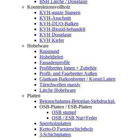
BSH Lärche / Douglasie
Konstruktionsvollholz
KVH-ganze Stangen
KVH-Anschnitt
KVH-DUO-Balken
KVH-Biozid-behandelt
KVH Douglasie
KVH Kiefer
Hobelware
Rauspund
Hobeldielen
Fassadenprofile
Profilbretter Innen + Zubehör
Profil- und Fasebretter Außen
Glattkant-Balkonbretter / Konstr.Latten
Türschwellen massiv
Lärche Hobelware
Platten
Betonschalungs-Betoplan-Siebdruckpl.
OSB-Platten / ESB-Platten
OSB stumpf
OSB / ESB Nut+Feder
Sperrholzplatten
Kerto-Q Furnierschichtholz
3-Schichtplatten