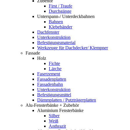
Zubehör
First / Traufe
Durchgänge
Unterspann-/ Unterdeckbahnen
Bahnen
Klebebänder
Dachfenster
Unterkonstruktion
Befestigungsmaterial
Werkzeuge für Dachdecker/ Klempner
Fassade
Holz
Fichte
Lärche
Faserzement
Fassadenplatten
Fassadenbahn
Unterkonstruktion
Befestigungsmittel
Dämmplatten / Putzträgerplatten
Alu-Fensterbänke + Zubehör
Aluminium Fensterbänke
Silber
Weiß
Anthrazit