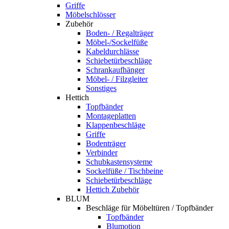
Griffe
Möbelschlösser
Zubehör
Boden- / Regalträger
Möbel-/Sockelfüße
Kabeldurchlässe
Schiebetürbeschläge
Schrankaufhänger
Möbel- / Filzgleiter
Sonstiges
Hettich
Topfbänder
Montageplatten
Klappenbeschläge
Griffe
Bodenträger
Verbinder
Schubkastensysteme
Sockelfüße / Tischbeine
Schiebetürbeschläge
Hettich Zubehör
BLUM
Beschläge für Möbeltüren / Topfbänder
Topfbänder
Blumotion