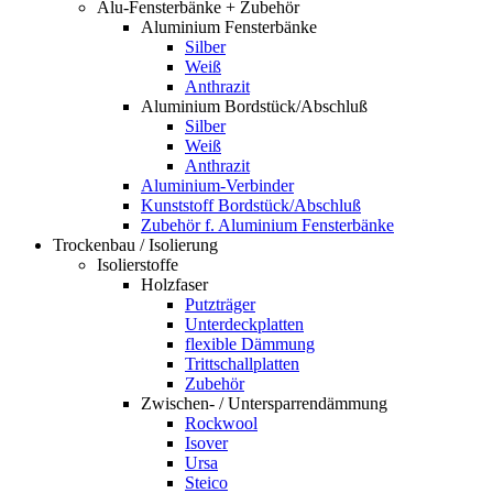
Alu-Fensterbänke + Zubehör
Aluminium Fensterbänke
Silber
Weiß
Anthrazit
Aluminium Bordstück/Abschluß
Silber
Weiß
Anthrazit
Aluminium-Verbinder
Kunststoff Bordstück/Abschluß
Zubehör f. Aluminium Fensterbänke
Trockenbau / Isolierung
Isolierstoffe
Holzfaser
Putzträger
Unterdeckplatten
flexible Dämmung
Trittschallplatten
Zubehör
Zwischen- / Untersparrendämmung
Rockwool
Isover
Ursa
Steico