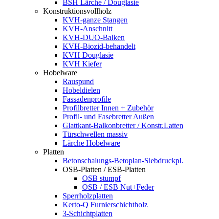
BSH Lärche / Douglasie
Konstruktionsvollholz
KVH-ganze Stangen
KVH-Anschnitt
KVH-DUO-Balken
KVH-Biozid-behandelt
KVH Douglasie
KVH Kiefer
Hobelware
Rauspund
Hobeldielen
Fassadenprofile
Profilbretter Innen + Zubehör
Profil- und Fasebretter Außen
Glattkant-Balkonbretter / Konstr.Latten
Türschwellen massiv
Lärche Hobelware
Platten
Betonschalungs-Betoplan-Siebdruckpl.
OSB-Platten / ESB-Platten
OSB stumpf
OSB / ESB Nut+Feder
Sperrholzplatten
Kerto-Q Furnierschichtholz
3-Schichtplatten