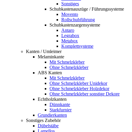
Sonstiges
Schubkastenauszüge / Führungssysteme
Movento
Rollschubführung
Schubkastenzargensysteme
Antaro
Legrabox
Metabox
Komplettsysteme
Kanten / Umleimer
Melaminkante
Mit Schmelzkleber
Ohne Schmelzkleber
ABS Kanten
Mit Schmelzkleber
Ohne Schmelzkleber Unidekor
Ohne Schmelzkleber Holzdekor
Ohne Schmelzkleber sonstige Dekore
Echtholzkanten
Dünnkante
Starkfurnier
Grundierkanten
Sonstiges Zubehör
Dübelstäbe
Lamellos