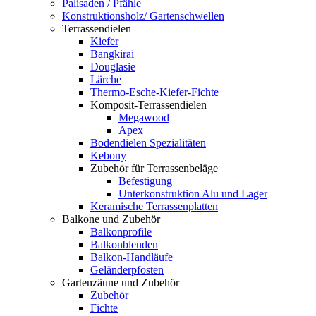
Palisaden / Pfähle
Konstruktionsholz/ Gartenschwellen
Terrassendielen
Kiefer
Bangkirai
Douglasie
Lärche
Thermo-Esche-Kiefer-Fichte
Komposit-Terrassendielen
Megawood
Apex
Bodendielen Spezialitäten
Kebony
Zubehör für Terrassenbeläge
Befestigung
Unterkonstruktion Alu und Lager
Keramische Terrassenplatten
Balkone und Zubehör
Balkonprofile
Balkonblenden
Balkon-Handläufe
Geländerpfosten
Gartenzäune und Zubehör
Zubehör
Fichte