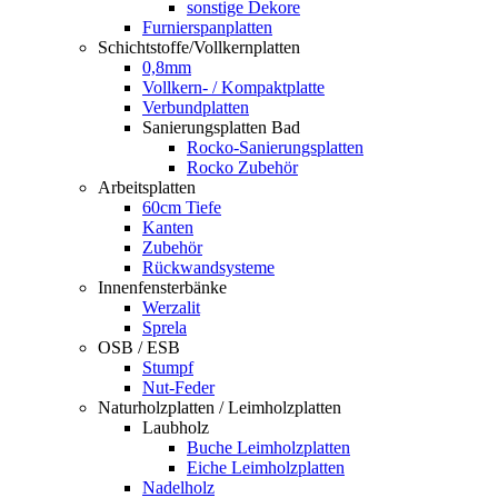
sonstige Dekore
Furnierspanplatten
Schichtstoffe/Vollkernplatten
0,8mm
Vollkern- / Kompaktplatte
Verbundplatten
Sanierungsplatten Bad
Rocko-Sanierungsplatten
Rocko Zubehör
Arbeitsplatten
60cm Tiefe
Kanten
Zubehör
Rückwandsysteme
Innenfensterbänke
Werzalit
Sprela
OSB / ESB
Stumpf
Nut-Feder
Naturholzplatten / Leimholzplatten
Laubholz
Buche Leimholzplatten
Eiche Leimholzplatten
Nadelholz