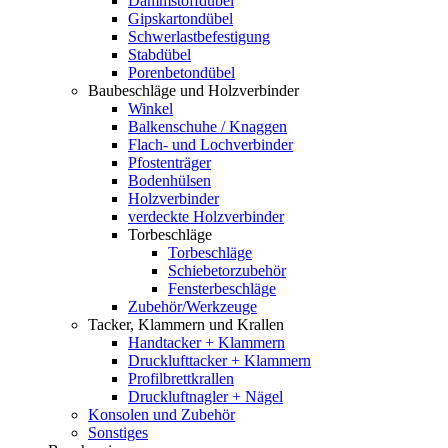
Dämmstoffdübel
Gipskartondübel
Schwerlastbefestigung
Stabdübel
Porenbetondübel
Baubeschläge und Holzverbinder
Winkel
Balkenschuhe / Knaggen
Flach- und Lochverbinder
Pfostenträger
Bodenhülsen
Holzverbinder
verdeckte Holzverbinder
Torbeschläge
Torbeschläge
Schiebetorzubehör
Fensterbeschläge
Zubehör/Werkzeuge
Tacker, Klammern und Krallen
Handtacker + Klammern
Drucklufttacker + Klammern
Profilbrettkrallen
Druckluftnagler + Nägel
Konsolen und Zubehör
Sonstiges