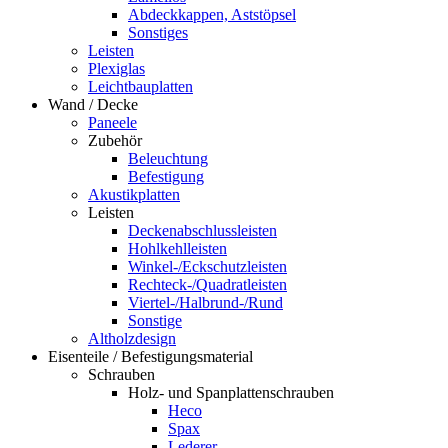
Abdeckkappen, Aststöpsel
Sonstiges
Leisten
Plexiglas
Leichtbauplatten
Wand / Decke
Paneele
Zubehör
Beleuchtung
Befestigung
Akustikplatten
Leisten
Deckenabschlussleisten
Hohlkehlleisten
Winkel-/Eckschutzleisten
Rechteck-/Quadratleisten
Viertel-/Halbrund-/Rund
Sonstige
Altholzdesign
Eisenteile / Befestigungsmaterial
Schrauben
Holz- und Spanplattenschrauben
Heco
Spax
Lederer