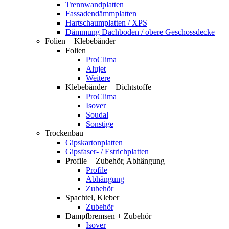
Trennwandplatten
Fassadendämmplatten
Hartschaumplatten / XPS
Dämmung Dachboden / obere Geschossdecke
Folien + Klebebänder
Folien
ProClima
Alujet
Weitere
Klebebänder + Dichtstoffe
ProClima
Isover
Soudal
Sonstige
Trockenbau
Gipskartonplatten
Gipsfaser- / Estrichplatten
Profile + Zubehör, Abhängung
Profile
Abhängung
Zubehör
Spachtel, Kleber
Zubehör
Dampfbremsen + Zubehör
Isover