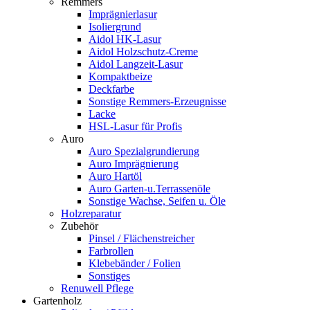
Remmers
Imprägnierlasur
Isoliergrund
Aidol HK-Lasur
Aidol Holzschutz-Creme
Aidol Langzeit-Lasur
Kompaktbeize
Deckfarbe
Sonstige Remmers-Erzeugnisse
Lacke
HSL-Lasur für Profis
Auro
Auro Spezialgrundierung
Auro Imprägnierung
Auro Hartöl
Auro Garten-u.Terrassenöle
Sonstige Wachse, Seifen u. Öle
Holzreparatur
Zubehör
Pinsel / Flächenstreicher
Farbrollen
Klebebänder / Folien
Sonstiges
Renuwell Pflege
Gartenholz