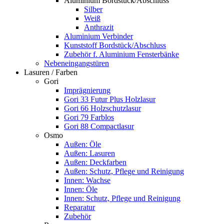
Aluminium Bordstück/Abschluss
Silber
Weiß
Anthrazit
Aluminium Verbinder
Kunststoff Bordstück/Abschluss
Zubehör f. Aluminium Fensterbänke
Nebeneingangstüren
Lasuren / Farben
Gori
Imprägnierung
Gori 33 Futur Plus Holzlasur
Gori 66 Holzschutzlasur
Gori 79 Farblos
Gori 88 Compactlasur
Osmo
Außen: Öle
Außen: Lasuren
Außen: Deckfarben
Außen: Schutz, Pflege und Reinigung
Innen: Wachse
Innen: Öle
Innen: Schutz, Pflege und Reinigung
Reparatur
Zubehör