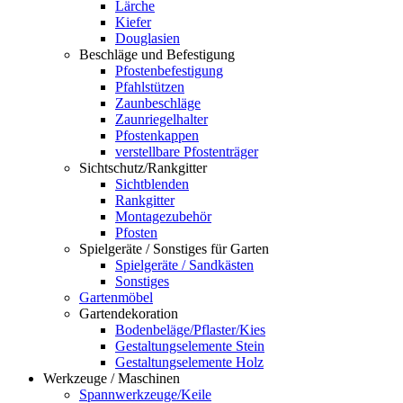
Lärche
Kiefer
Douglasien
Beschläge und Befestigung
Pfostenbefestigung
Pfahlstützen
Zaunbeschläge
Zaunriegelhalter
Pfostenkappen
verstellbare Pfostenträger
Sichtschutz/Rankgitter
Sichtblenden
Rankgitter
Montagezubehör
Pfosten
Spielgeräte / Sonstiges für Garten
Spielgeräte / Sandkästen
Sonstiges
Gartenmöbel
Gartendekoration
Bodenbeläge/Pflaster/Kies
Gestaltungselemente Stein
Gestaltungselemente Holz
Werkzeuge / Maschinen
Spannwerkzeuge/Keile