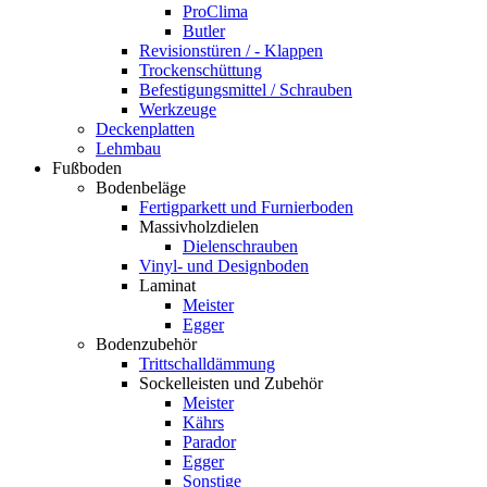
ProClima
Butler
Revisionstüren / - Klappen
Trockenschüttung
Befestigungsmittel / Schrauben
Werkzeuge
Deckenplatten
Lehmbau
Fußboden
Bodenbeläge
Fertigparkett und Furnierboden
Massivholzdielen
Dielenschrauben
Vinyl- und Designboden
Laminat
Meister
Egger
Bodenzubehör
Trittschalldämmung
Sockelleisten und Zubehör
Meister
Kährs
Parador
Egger
Sonstige