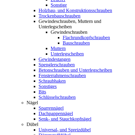
Sonstige
Holzbau- und Konstruktionsschrauben
Trockenbauschrauben
Gewindeschrauben, Muttern und
Unterlegscheiben
Gewindeschrauben
Flachrundkopfschrauben
Bauschrauben
Muttern
Unterlegscheiben
Gewindestangen
Spenglerschrauben
Betonschrauben und Unterlegscheiben
Fensterrahmenschrauben
Schraubhaken
Sonstiges
Bits
Schlüsselschrauben
Nägel
Sparrennägel
Dachpappennägel
Senk- und Stauchkopfnägel
Dübel
Universal- und Spreizdübel