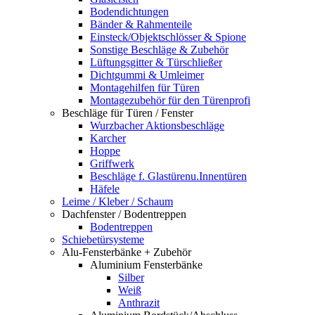
Bodendichtungen
Bänder & Rahmenteile
Einsteck/Objektschlösser & Spione
Sonstige Beschläge & Zubehör
Lüftungsgitter & Türschließer
Dichtgummi & Umleimer
Montagehilfen für Türen
Montagezubehör für den Türenprofi
Beschläge für Türen / Fenster
Wurzbacher Aktionsbeschläge
Karcher
Hoppe
Griffwerk
Beschläge f. Glastürenu.Innentüren
Häfele
Leime / Kleber / Schaum
Dachfenster / Bodentreppen
Bodentreppen
Schiebetürsysteme
Alu-Fensterbänke + Zubehör
Aluminium Fensterbänke
Silber
Weiß
Anthrazit