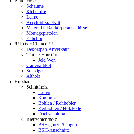
Bauchemie
Schäume
Klebstoffe
Leime
Acryl/Silikon/Kitt
Material f. Baukörperanschlüsse
Montagepistolen
Zubehör
!!! Letzte Chance !!!
Dekorspan-Abverkauf
Türen / Haustüren
Jeld Wen
Gartenartikel
Sonstiges
Altholz
Holzbau
Schnittholz
Latten
Kantholz
Bohlen / Rohhobler
Keilbohlen / Holzkeile
Dachschalung
Brettschichtholz
BSH-ganze Stangen
BSH-Anschnitte