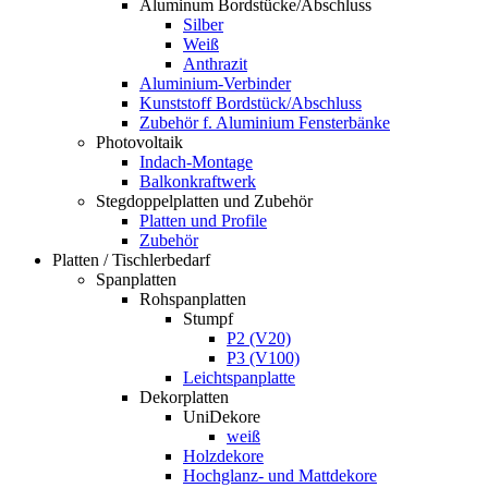
Aluminum Bordstücke/Abschluss
Silber
Weiß
Anthrazit
Aluminium-Verbinder
Kunststoff Bordstück/Abschluss
Zubehör f. Aluminium Fensterbänke
Photovoltaik
Indach-Montage
Balkonkraftwerk
Stegdoppelplatten und Zubehör
Platten und Profile
Zubehör
Platten / Tischlerbedarf
Spanplatten
Rohspanplatten
Stumpf
P2 (V20)
P3 (V100)
Leichtspanplatte
Dekorplatten
UniDekore
weiß
Holzdekore
Hochglanz- und Mattdekore