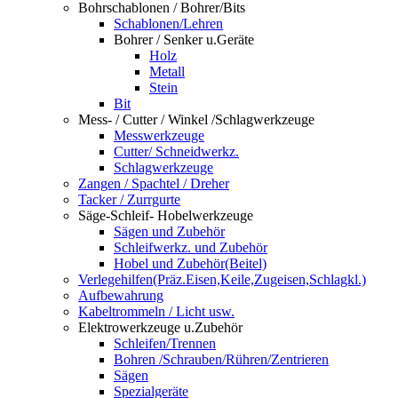
Bohrschablonen / Bohrer/Bits
Schablonen/Lehren
Bohrer / Senker u.Geräte
Holz
Metall
Stein
Bit
Mess- / Cutter / Winkel /Schlagwerkzeuge
Messwerkzeuge
Cutter/ Schneidwerkz.
Schlagwerkzeuge
Zangen / Spachtel / Dreher
Tacker / Zurrgurte
Säge-Schleif- Hobelwerkzeuge
Sägen und Zubehör
Schleifwerkz. und Zubehör
Hobel und Zubehör(Beitel)
Verlegehilfen(Präz.Eisen,Keile,Zugeisen,Schlagkl.)
Aufbewahrung
Kabeltrommeln / Licht usw.
Elektrowerkzeuge u.Zubehör
Schleifen/Trennen
Bohren /Schrauben/Rühren/Zentrieren
Sägen
Spezialgeräte