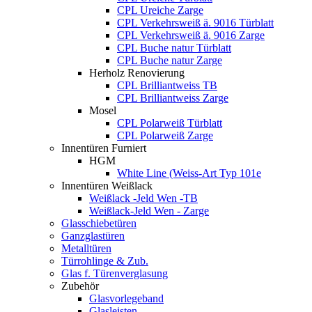
CPL Ureiche Zarge
CPL Verkehrsweiß ä. 9016 Türblatt
CPL Verkehrsweiß ä. 9016 Zarge
CPL Buche natur Türblatt
CPL Buche natur Zarge
Herholz Renovierung
CPL Brilliantweiss TB
CPL Brilliantweiss Zarge
Mosel
CPL Polarweiß Türblatt
CPL Polarweiß Zarge
Innentüren Furniert
HGM
White Line (Weiss-Art Typ 101e
Innentüren Weißlack
Weißlack -Jeld Wen -TB
Weißlack-Jeld Wen - Zarge
Glasschiebetüren
Ganzglastüren
Metalltüren
Türrohlinge & Zub.
Glas f. Türenverglasung
Zubehör
Glasvorlegeband
Glasleisten