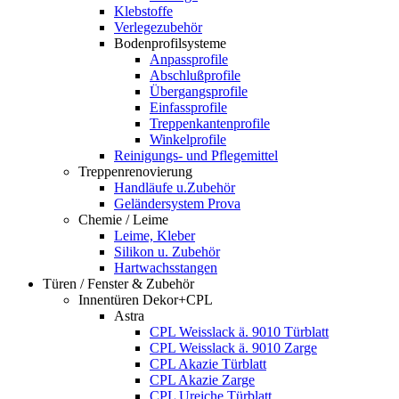
Klebstoffe
Verlegezubehör
Bodenprofilsysteme
Anpassprofile
Abschlußprofile
Übergangsprofile
Einfassprofile
Treppenkantenprofile
Winkelprofile
Reinigungs- und Pflegemittel
Treppenrenovierung
Handläufe u.Zubehör
Geländersystem Prova
Chemie / Leime
Leime, Kleber
Silikon u. Zubehör
Hartwachsstangen
Türen / Fenster & Zubehör
Innentüren Dekor+CPL
Astra
CPL Weisslack ä. 9010 Türblatt
CPL Weisslack ä. 9010 Zarge
CPL Akazie Türblatt
CPL Akazie Zarge
CPL Ureiche Türblatt