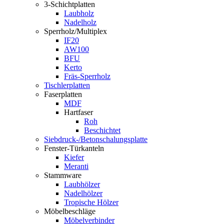
3-Schichtplatten
Laubholz
Nadelholz
Sperrholz/Multiplex
IF20
AW100
BFU
Kerto
Fräs-Sperrholz
Tischlerplatten
Faserplatten
MDF
Hartfaser
Roh
Beschichtet
Siebdruck-/Betonschalungsplatte
Fenster-Türkanteln
Kiefer
Meranti
Stammware
Laubhölzer
Nadelhölzer
Tropische Hölzer
Möbelbeschläge
Möbelverbinder