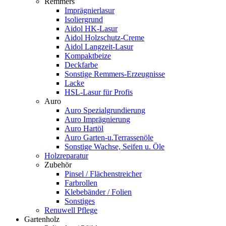
Remmers
Imprägnierlasur
Isoliergrund
Aidol HK-Lasur
Aidol Holzschutz-Creme
Aidol Langzeit-Lasur
Kompaktbeize
Deckfarbe
Sonstige Remmers-Erzeugnisse
Lacke
HSL-Lasur für Profis
Auro
Auro Spezialgrundierung
Auro Imprägnierung
Auro Hartöl
Auro Garten-u.Terrassenöle
Sonstige Wachse, Seifen u. Öle
Holzreparatur
Zubehör
Pinsel / Flächenstreicher
Farbrollen
Klebebänder / Folien
Sonstiges
Renuwell Pflege
Gartenholz