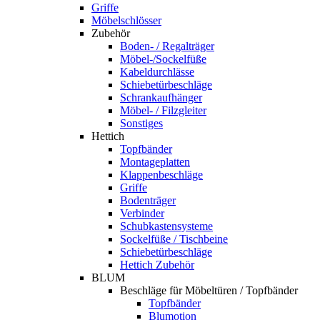
Griffe
Möbelschlösser
Zubehör
Boden- / Regalträger
Möbel-/Sockelfüße
Kabeldurchlässe
Schiebetürbeschläge
Schrankaufhänger
Möbel- / Filzgleiter
Sonstiges
Hettich
Topfbänder
Montageplatten
Klappenbeschläge
Griffe
Bodenträger
Verbinder
Schubkastensysteme
Sockelfüße / Tischbeine
Schiebetürbeschläge
Hettich Zubehör
BLUM
Beschläge für Möbeltüren / Topfbänder
Topfbänder
Blumotion