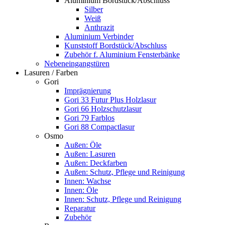
Aluminium Bordstück/Abschluss
Silber
Weiß
Anthrazit
Aluminium Verbinder
Kunststoff Bordstück/Abschluss
Zubehör f. Aluminium Fensterbänke
Nebeneingangstüren
Lasuren / Farben
Gori
Imprägnierung
Gori 33 Futur Plus Holzlasur
Gori 66 Holzschutzlasur
Gori 79 Farblos
Gori 88 Compactlasur
Osmo
Außen: Öle
Außen: Lasuren
Außen: Deckfarben
Außen: Schutz, Pflege und Reinigung
Innen: Wachse
Innen: Öle
Innen: Schutz, Pflege und Reinigung
Reparatur
Zubehör