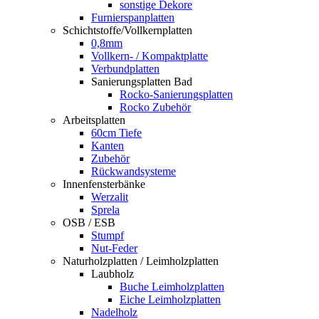
sonstige Dekore
Furnierspanplatten
Schichtstoffe/Vollkernplatten
0,8mm
Vollkern- / Kompaktplatte
Verbundplatten
Sanierungsplatten Bad
Rocko-Sanierungsplatten
Rocko Zubehör
Arbeitsplatten
60cm Tiefe
Kanten
Zubehör
Rückwandsysteme
Innenfensterbänke
Werzalit
Sprela
OSB / ESB
Stumpf
Nut-Feder
Naturholzplatten / Leimholzplatten
Laubholz
Buche Leimholzplatten
Eiche Leimholzplatten
Nadelholz