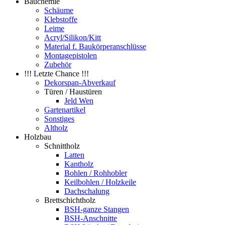
Bauchemie
Schäume
Klebstoffe
Leime
Acryl/Silikon/Kitt
Material f. Baukörperanschlüsse
Montagepistolen
Zubehör
!!! Letzte Chance !!!
Dekorspan-Abverkauf
Türen / Haustüren
Jeld Wen
Gartenartikel
Sonstiges
Altholz
Holzbau
Schnittholz
Latten
Kantholz
Bohlen / Rohhobler
Keilbohlen / Holzkeile
Dachschalung
Brettschichtholz
BSH-ganze Stangen
BSH-Anschnitte