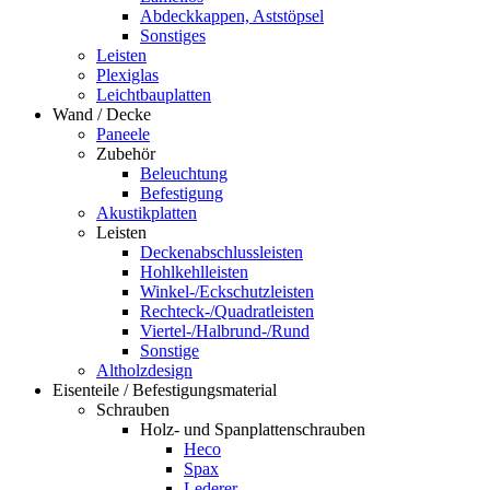
Abdeckkappen, Aststöpsel
Sonstiges
Leisten
Plexiglas
Leichtbauplatten
Wand / Decke
Paneele
Zubehör
Beleuchtung
Befestigung
Akustikplatten
Leisten
Deckenabschlussleisten
Hohlkehlleisten
Winkel-/Eckschutzleisten
Rechteck-/Quadratleisten
Viertel-/Halbrund-/Rund
Sonstige
Altholzdesign
Eisenteile / Befestigungsmaterial
Schrauben
Holz- und Spanplattenschrauben
Heco
Spax
Lederer