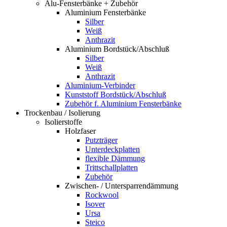
Alu-Fensterbänke + Zubehör
Aluminium Fensterbänke
Silber
Weiß
Anthrazit
Aluminium Bordstück/Abschluß
Silber
Weiß
Anthrazit
Aluminium-Verbinder
Kunststoff Bordstück/Abschluß
Zubehör f. Aluminium Fensterbänke
Trockenbau / Isolierung
Isolierstoffe
Holzfaser
Putzträger
Unterdeckplatten
flexible Dämmung
Trittschallplatten
Zubehör
Zwischen- / Untersparrendämmung
Rockwool
Isover
Ursa
Steico