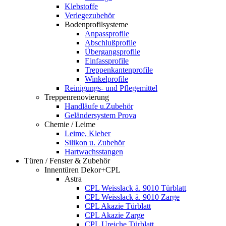
Klebstoffe
Verlegezubehör
Bodenprofilsysteme
Anpassprofile
Abschlußprofile
Übergangsprofile
Einfassprofile
Treppenkantenprofile
Winkelprofile
Reinigungs- und Pflegemittel
Treppenrenovierung
Handläufe u.Zubehör
Geländersystem Prova
Chemie / Leime
Leime, Kleber
Silikon u. Zubehör
Hartwachsstangen
Türen / Fenster & Zubehör
Innentüren Dekor+CPL
Astra
CPL Weisslack ä. 9010 Türblatt
CPL Weisslack ä. 9010 Zarge
CPL Akazie Türblatt
CPL Akazie Zarge
CPL Ureiche Türblatt