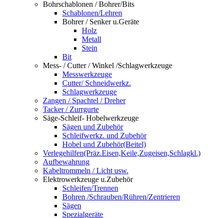
Bohrschablonen / Bohrer/Bits
Schablonen/Lehren
Bohrer / Senker u.Geräte
Holz
Metall
Stein
Bit
Mess- / Cutter / Winkel /Schlagwerkzeuge
Messwerkzeuge
Cutter/ Schneidwerkz.
Schlagwerkzeuge
Zangen / Spachtel / Dreher
Tacker / Zurrgurte
Säge-Schleif- Hobelwerkzeuge
Sägen und Zubehör
Schleifwerkz. und Zubehör
Hobel und Zubehör(Beitel)
Verlegehilfen(Präz.Eisen,Keile,Zugeisen,Schlagkl.)
Aufbewahrung
Kabeltrommeln / Licht usw.
Elektrowerkzeuge u.Zubehör
Schleifen/Trennen
Bohren /Schrauben/Rühren/Zentrieren
Sägen
Spezialgeräte