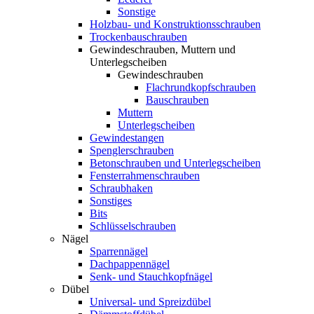
Sonstige
Holzbau- und Konstruktionsschrauben
Trockenbauschrauben
Gewindeschrauben, Muttern und
Unterlegscheiben
Gewindeschrauben
Flachrundkopfschrauben
Bauschrauben
Muttern
Unterlegscheiben
Gewindestangen
Spenglerschrauben
Betonschrauben und Unterlegscheiben
Fensterrahmenschrauben
Schraubhaken
Sonstiges
Bits
Schlüsselschrauben
Nägel
Sparrennägel
Dachpappennägel
Senk- und Stauchkopfnägel
Dübel
Universal- und Spreizdübel