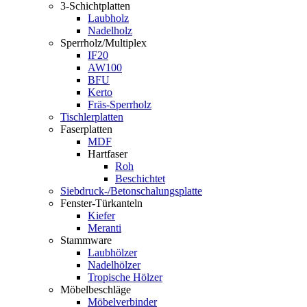
3-Schichtplatten
Laubholz
Nadelholz
Sperrholz/Multiplex
IF20
AW100
BFU
Kerto
Fräs-Sperrholz
Tischlerplatten
Faserplatten
MDF
Hartfaser
Roh
Beschichtet
Siebdruck-/Betonschalungsplatte
Fenster-Türkanteln
Kiefer
Meranti
Stammware
Laubhölzer
Nadelhölzer
Tropische Hölzer
Möbelbeschläge
Möbelverbinder