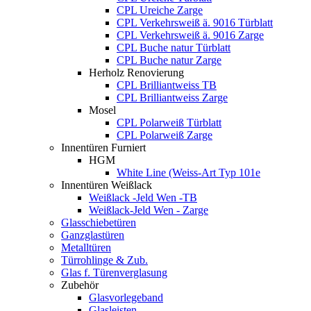
CPL Ureiche Zarge
CPL Verkehrsweiß ä. 9016 Türblatt
CPL Verkehrsweiß ä. 9016 Zarge
CPL Buche natur Türblatt
CPL Buche natur Zarge
Herholz Renovierung
CPL Brilliantweiss TB
CPL Brilliantweiss Zarge
Mosel
CPL Polarweiß Türblatt
CPL Polarweiß Zarge
Innentüren Furniert
HGM
White Line (Weiss-Art Typ 101e
Innentüren Weißlack
Weißlack -Jeld Wen -TB
Weißlack-Jeld Wen - Zarge
Glasschiebetüren
Ganzglastüren
Metalltüren
Türrohlinge & Zub.
Glas f. Türenverglasung
Zubehör
Glasvorlegeband
Glasleisten