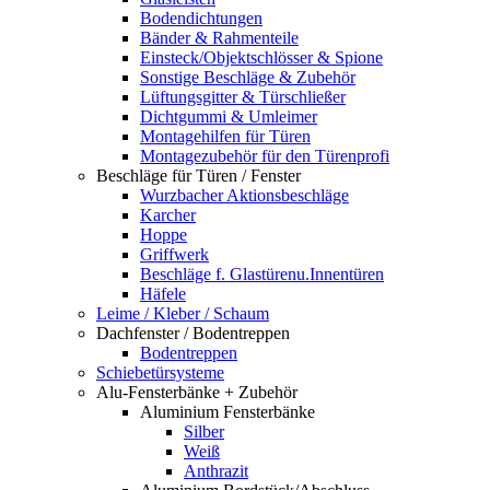
Bodendichtungen
Bänder & Rahmenteile
Einsteck/Objektschlösser & Spione
Sonstige Beschläge & Zubehör
Lüftungsgitter & Türschließer
Dichtgummi & Umleimer
Montagehilfen für Türen
Montagezubehör für den Türenprofi
Beschläge für Türen / Fenster
Wurzbacher Aktionsbeschläge
Karcher
Hoppe
Griffwerk
Beschläge f. Glastürenu.Innentüren
Häfele
Leime / Kleber / Schaum
Dachfenster / Bodentreppen
Bodentreppen
Schiebetürsysteme
Alu-Fensterbänke + Zubehör
Aluminium Fensterbänke
Silber
Weiß
Anthrazit