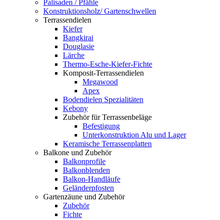
Palisaden / Pfähle
Konstruktionsholz/ Gartenschwellen
Terrassendielen
Kiefer
Bangkirai
Douglasie
Lärche
Thermo-Esche-Kiefer-Fichte
Komposit-Terrassendielen
Megawood
Apex
Bodendielen Spezialitäten
Kebony
Zubehör für Terrassenbeläge
Befestigung
Unterkonstruktion Alu und Lager
Keramische Terrassenplatten
Balkone und Zubehör
Balkonprofile
Balkonblenden
Balkon-Handläufe
Geländerpfosten
Gartenzäune und Zubehör
Zubehör
Fichte