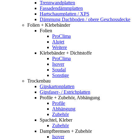
Trennwandplatten
Fassadendämmplatten
Hartschaumplatten / XPS
Dämmung Dachboden / obere Geschossdecke
Folien + Klebebänder
Folien
ProClima
Alujet
Weitere
Klebebänder + Dichtstoffe
ProClima
Isover
Soudal
Sonstige
Trockenbau
Gipskartonplatten
Gipsfaser- / Estrichplatten
Profile + Zubehör, Abhängung
Profile
Abhängung
Zubehör
Spachtel, Kleber
Zubehör
Dampfbremsen + Zubehör
Isover