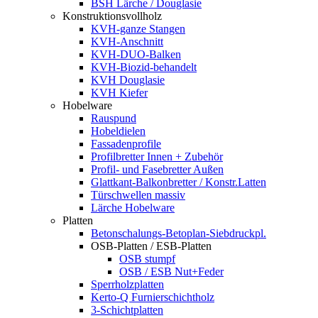
BSH Lärche / Douglasie
Konstruktionsvollholz
KVH-ganze Stangen
KVH-Anschnitt
KVH-DUO-Balken
KVH-Biozid-behandelt
KVH Douglasie
KVH Kiefer
Hobelware
Rauspund
Hobeldielen
Fassadenprofile
Profilbretter Innen + Zubehör
Profil- und Fasebretter Außen
Glattkant-Balkonbretter / Konstr.Latten
Türschwellen massiv
Lärche Hobelware
Platten
Betonschalungs-Betoplan-Siebdruckpl.
OSB-Platten / ESB-Platten
OSB stumpf
OSB / ESB Nut+Feder
Sperrholzplatten
Kerto-Q Furnierschichtholz
3-Schichtplatten