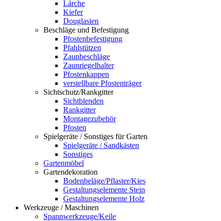
Lärche
Kiefer
Douglasien
Beschläge und Befestigung
Pfostenbefestigung
Pfahlstützen
Zaunbeschläge
Zaunriegelhalter
Pfostenkappen
verstellbare Pfostenträger
Sichtschutz/Rankgitter
Sichtblenden
Rankgitter
Montagezubehör
Pfosten
Spielgeräte / Sonstiges für Garten
Spielgeräte / Sandkästen
Sonstiges
Gartenmöbel
Gartendekoration
Bodenbeläge/Pflaster/Kies
Gestaltungselemente Stein
Gestaltungselemente Holz
Werkzeuge / Maschinen
Spannwerkzeuge/Keile