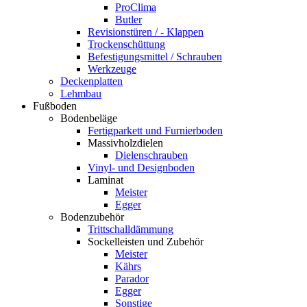
ProClima
Butler
Revisionstüren / - Klappen
Trockenschüttung
Befestigungsmittel / Schrauben
Werkzeuge
Deckenplatten
Lehmbau
Fußboden
Bodenbeläge
Fertigparkett und Furnierboden
Massivholzdielen
Dielenschrauben
Vinyl- und Designboden
Laminat
Meister
Egger
Bodenzubehör
Trittschalldämmung
Sockelleisten und Zubehör
Meister
Kährs
Parador
Egger
Sonstige