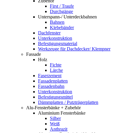
Zubehör
First / Traufe
Durchgänge
Unterspann-/ Unterdeckbahnen
Bahnen
Klebebänder
Dachfenster
Unterkonstruktion
Befestigungsmaterial
Werkzeuge für Dachdecker/ Klempner
Fassade
Holz
Fichte
Lärche
Faserzement
Fassadenplatten
Fassadenbahn
Unterkonstruktion
Befestigungsmittel
Dämmplatten / Putzträgerplatten
Alu-Fensterbänke + Zubehör
Aluminium Fensterbänke
Silber
Weiß
Anthrazit