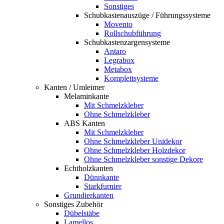
Sonstiges
Schubkastenauszüge / Führungssysteme
Movento
Rollschubführung
Schubkastenzargensysteme
Antaro
Legrabox
Metabox
Komplettsysteme
Kanten / Umleimer
Melaminkante
Mit Schmelzkleber
Ohne Schmelzkleber
ABS Kanten
Mit Schmelzkleber
Ohne Schmelzkleber Unidekor
Ohne Schmelzkleber Holzdekor
Ohne Schmelzkleber sonstige Dekore
Echtholzkanten
Dünnkante
Starkfurnier
Grundierkanten
Sonstiges Zubehör
Dübelstäbe
Lamellos