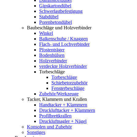
Dämmstoffdübel
Gipskartondübel
Schwerlastbefestigung
Stabdübel
Porenbetondübel
Baubeschläge und Holzverbinder
Winkel
Balkenschuhe / Knaggen
Flach- und Lochverbinder
Pfostenträger
Bodenhülsen
Holzverbinder
verdeckte Holzverbinder
Torbeschläge
Torbeschläge
Schiebetorzubehör
Fensterbeschläge
Zubehör/Werkzeuge
Tacker, Klammern und Krallen
Handtacker + Klammern
Drucklufttacker + Klammern
Profilbrettkrallen
Druckluftnagler + Nägel
Konsolen und Zubehör
Sonstiges