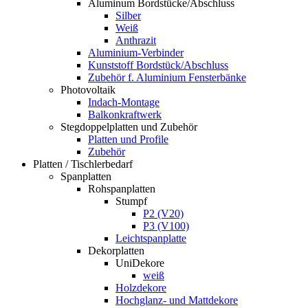
Aluminum Bordstücke/Abschluss
Silber
Weiß
Anthrazit
Aluminium-Verbinder
Kunststoff Bordstück/Abschluss
Zubehör f. Aluminium Fensterbänke
Photovoltaik
Indach-Montage
Balkonkraftwerk
Stegdoppelplatten und Zubehör
Platten und Profile
Zubehör
Platten / Tischlerbedarf
Spanplatten
Rohspanplatten
Stumpf
P2 (V20)
P3 (V100)
Leichtspanplatte
Dekorplatten
UniDekore
weiß
Holzdekore
Hochglanz- und Mattdekore