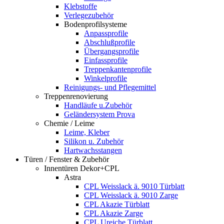
Klebstoffe
Verlegezubehör
Bodenprofilsysteme
Anpassprofile
Abschlußprofile
Übergangsprofile
Einfassprofile
Treppenkantenprofile
Winkelprofile
Reinigungs- und Pflegemittel
Treppenrenovierung
Handläufe u.Zubehör
Geländersystem Prova
Chemie / Leime
Leime, Kleber
Silikon u. Zubehör
Hartwachsstangen
Türen / Fenster & Zubehör
Innentüren Dekor+CPL
Astra
CPL Weisslack ä. 9010 Türblatt
CPL Weisslack ä. 9010 Zarge
CPL Akazie Türblatt
CPL Akazie Zarge
CPL Ureiche Türblatt