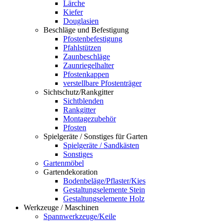
Lärche
Kiefer
Douglasien
Beschläge und Befestigung
Pfostenbefestigung
Pfahlstützen
Zaunbeschläge
Zaunriegelhalter
Pfostenkappen
verstellbare Pfostenträger
Sichtschutz/Rankgitter
Sichtblenden
Rankgitter
Montagezubehör
Pfosten
Spielgeräte / Sonstiges für Garten
Spielgeräte / Sandkästen
Sonstiges
Gartenmöbel
Gartendekoration
Bodenbeläge/Pflaster/Kies
Gestaltungselemente Stein
Gestaltungselemente Holz
Werkzeuge / Maschinen
Spannwerkzeuge/Keile