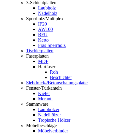
3-Schichtplatten
Laubholz
Nadelholz
Sperrholz/Multiplex
IF20
AW100
BFU
Kerto
Fräs-Sperrholz
Tischlerplatten
Faserplatten
MDF
Hartfaser
Roh
Beschichtet
Siebdruck-/Betonschalungsplatte
Fenster-Türkanteln
Kiefer
Meranti
Stammware
Laubhölzer
Nadelhölzer
Tropische Hölzer
Möbelbeschläge
Möbelverbinder