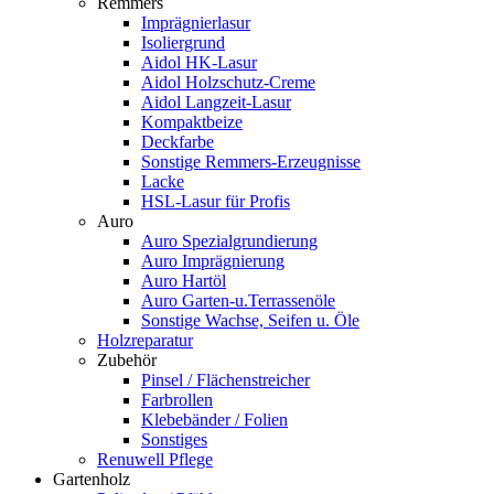
Remmers
Imprägnierlasur
Isoliergrund
Aidol HK-Lasur
Aidol Holzschutz-Creme
Aidol Langzeit-Lasur
Kompaktbeize
Deckfarbe
Sonstige Remmers-Erzeugnisse
Lacke
HSL-Lasur für Profis
Auro
Auro Spezialgrundierung
Auro Imprägnierung
Auro Hartöl
Auro Garten-u.Terrassenöle
Sonstige Wachse, Seifen u. Öle
Holzreparatur
Zubehör
Pinsel / Flächenstreicher
Farbrollen
Klebebänder / Folien
Sonstiges
Renuwell Pflege
Gartenholz