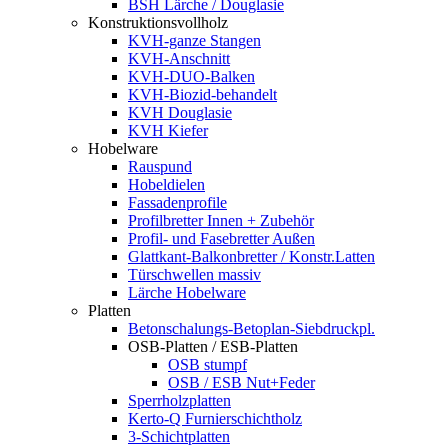
BSH Lärche / Douglasie
Konstruktionsvollholz
KVH-ganze Stangen
KVH-Anschnitt
KVH-DUO-Balken
KVH-Biozid-behandelt
KVH Douglasie
KVH Kiefer
Hobelware
Rauspund
Hobeldielen
Fassadenprofile
Profilbretter Innen + Zubehör
Profil- und Fasebretter Außen
Glattkant-Balkonbretter / Konstr.Latten
Türschwellen massiv
Lärche Hobelware
Platten
Betonschalungs-Betoplan-Siebdruckpl.
OSB-Platten / ESB-Platten
OSB stumpf
OSB / ESB Nut+Feder
Sperrholzplatten
Kerto-Q Furnierschichtholz
3-Schichtplatten