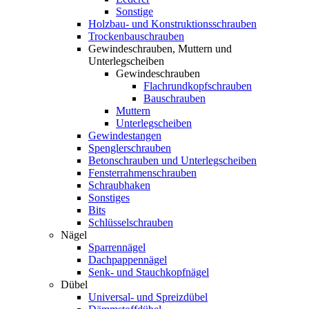
Sonstige
Holzbau- und Konstruktionsschrauben
Trockenbauschrauben
Gewindeschrauben, Muttern und
Unterlegscheiben
Gewindeschrauben
Flachrundkopfschrauben
Bauschrauben
Muttern
Unterlegscheiben
Gewindestangen
Spenglerschrauben
Betonschrauben und Unterlegscheiben
Fensterrahmenschrauben
Schraubhaken
Sonstiges
Bits
Schlüsselschrauben
Nägel
Sparrennägel
Dachpappennägel
Senk- und Stauchkopfnägel
Dübel
Universal- und Spreizdübel