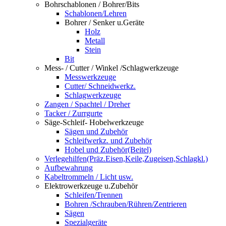
Bohrschablonen / Bohrer/Bits
Schablonen/Lehren
Bohrer / Senker u.Geräte
Holz
Metall
Stein
Bit
Mess- / Cutter / Winkel /Schlagwerkzeuge
Messwerkzeuge
Cutter/ Schneidwerkz.
Schlagwerkzeuge
Zangen / Spachtel / Dreher
Tacker / Zurrgurte
Säge-Schleif- Hobelwerkzeuge
Sägen und Zubehör
Schleifwerkz. und Zubehör
Hobel und Zubehör(Beitel)
Verlegehilfen(Präz.Eisen,Keile,Zugeisen,Schlagkl.)
Aufbewahrung
Kabeltrommeln / Licht usw.
Elektrowerkzeuge u.Zubehör
Schleifen/Trennen
Bohren /Schrauben/Rühren/Zentrieren
Sägen
Spezialgeräte