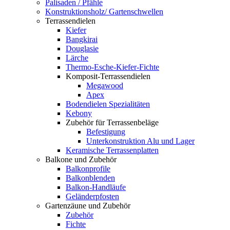
Palisaden / Pfähle
Konstruktionsholz/ Gartenschwellen
Terrassendielen
Kiefer
Bangkirai
Douglasie
Lärche
Thermo-Esche-Kiefer-Fichte
Komposit-Terrassendielen
Megawood
Apex
Bodendielen Spezialitäten
Kebony
Zubehör für Terrassenbeläge
Befestigung
Unterkonstruktion Alu und Lager
Keramische Terrassenplatten
Balkone und Zubehör
Balkonprofile
Balkonblenden
Balkon-Handläufe
Geländerpfosten
Gartenzäune und Zubehör
Zubehör
Fichte