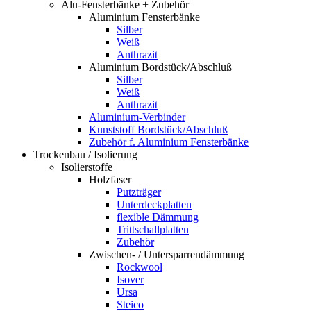
Alu-Fensterbänke + Zubehör
Aluminium Fensterbänke
Silber
Weiß
Anthrazit
Aluminium Bordstück/Abschluß
Silber
Weiß
Anthrazit
Aluminium-Verbinder
Kunststoff Bordstück/Abschluß
Zubehör f. Aluminium Fensterbänke
Trockenbau / Isolierung
Isolierstoffe
Holzfaser
Putzträger
Unterdeckplatten
flexible Dämmung
Trittschallplatten
Zubehör
Zwischen- / Untersparrendämmung
Rockwool
Isover
Ursa
Steico