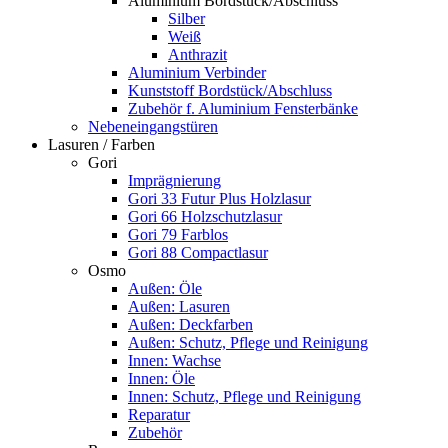
Aluminium Bordstück/Abschluss
Silber
Weiß
Anthrazit
Aluminium Verbinder
Kunststoff Bordstück/Abschluss
Zubehör f. Aluminium Fensterbänke
Nebeneingangstüren
Lasuren / Farben
Gori
Imprägnierung
Gori 33 Futur Plus Holzlasur
Gori 66 Holzschutzlasur
Gori 79 Farblos
Gori 88 Compactlasur
Osmo
Außen: Öle
Außen: Lasuren
Außen: Deckfarben
Außen: Schutz, Pflege und Reinigung
Innen: Wachse
Innen: Öle
Innen: Schutz, Pflege und Reinigung
Reparatur
Zubehör