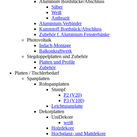
Aluminum Bordstücke/Abschluss
Silber
Weiß
Anthrazit
Aluminium-Verbinder
Kunststoff Bordstück/Abschluss
Zubehör f. Aluminium Fensterbänke
Photovoltaik
Indach-Montage
Balkonkraftwerk
Stegdoppelplatten und Zubehör
Platten und Profile
Zubehör
Platten / Tischlerbedarf
Spanplatten
Rohspanplatten
Stumpf
P2 (V20)
P3 (V100)
Leichtspanplatte
Dekorplatten
UniDekore
weiß
Holzdekore
Hochglanz- und Mattdekore