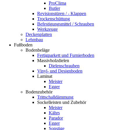
ProClima
Butler
Revisionstüren / - Klappen
Trockenschüttung
Befestigungsmittel / Schrauben
Werkzeuge
Deckenplatten
Lehmbau
Fußboden
Bodenbeläge
Fertigparkett und Furnierboden
Massivholzdielen
Dielenschrauben
Vinyl- und Designboden
Laminat
Meister
Egger
Bodenzubehör
Trittschalldämmung
Sockelleisten und Zubehör
Meister
Kährs
Parador
Egger
Sonstige