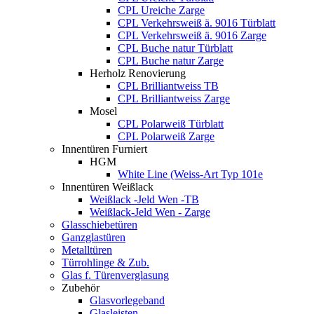
CPL Ureiche Zarge
CPL Verkehrsweiß ä. 9016 Türblatt
CPL Verkehrsweiß ä. 9016 Zarge
CPL Buche natur Türblatt
CPL Buche natur Zarge
Herholz Renovierung
CPL Brilliantweiss TB
CPL Brilliantweiss Zarge
Mosel
CPL Polarweiß Türblatt
CPL Polarweiß Zarge
Innentüren Furniert
HGM
White Line (Weiss-Art Typ 101e
Innentüren Weißlack
Weißlack -Jeld Wen -TB
Weißlack-Jeld Wen - Zarge
Glasschiebetüren
Ganzglastüren
Metalltüren
Türrohlinge & Zub.
Glas f. Türenverglasung
Zubehör
Glasvorlegeband
Glasleisten