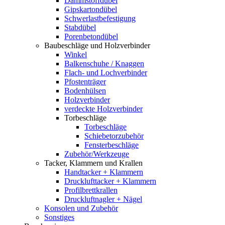
Dämmstoffdübel
Gipskartondübel
Schwerlastbefestigung
Stabdübel
Porenbetondübel
Baubeschläge und Holzverbinder
Winkel
Balkenschuhe / Knaggen
Flach- und Lochverbinder
Pfostenträger
Bodenhülsen
Holzverbinder
verdeckte Holzverbinder
Torbeschläge
Torbeschläge
Schiebetorzubehör
Fensterbeschläge
Zubehör/Werkzeuge
Tacker, Klammern und Krallen
Handtacker + Klammern
Drucklufttacker + Klammern
Profilbrettkrallen
Druckluftnagler + Nägel
Konsolen und Zubehör
Sonstiges