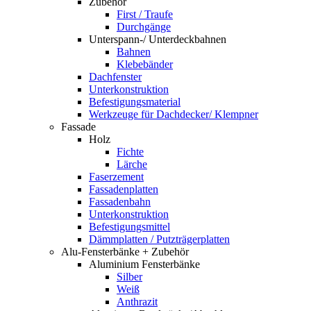
Zubehör
First / Traufe
Durchgänge
Unterspann-/ Unterdeckbahnen
Bahnen
Klebebänder
Dachfenster
Unterkonstruktion
Befestigungsmaterial
Werkzeuge für Dachdecker/ Klempner
Fassade
Holz
Fichte
Lärche
Faserzement
Fassadenplatten
Fassadenbahn
Unterkonstruktion
Befestigungsmittel
Dämmplatten / Putzträgerplatten
Alu-Fensterbänke + Zubehör
Aluminium Fensterbänke
Silber
Weiß
Anthrazit