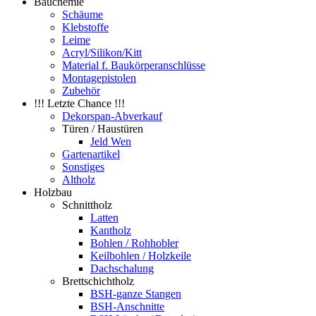
Bauchemie
Schäume
Klebstoffe
Leime
Acryl/Silikon/Kitt
Material f. Baukörperanschlüsse
Montagepistolen
Zubehör
!!! Letzte Chance !!!
Dekorspan-Abverkauf
Türen / Haustüren
Jeld Wen
Gartenartikel
Sonstiges
Altholz
Holzbau
Schnittholz
Latten
Kantholz
Bohlen / Rohhobler
Keilbohlen / Holzkeile
Dachschalung
Brettschichtholz
BSH-ganze Stangen
BSH-Anschnitte