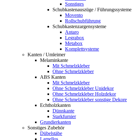
Sonstiges
Schubkastenauszüge / Führungssysteme
Movento
Rollschubführung
Schubkastenzargensysteme
Antaro
Legrabox
Metabox
Komplettsysteme
Kanten / Umleimer
Melaminkante
Mit Schmelzkleber
Ohne Schmelzkleber
ABS Kanten
Mit Schmelzkleber
Ohne Schmelzkleber Unidekor
Ohne Schmelzkleber Holzdekor
Ohne Schmelzkleber sonstige Dekore
Echtholzkanten
Dünnkante
Starkfurnier
Grundierkanten
Sonstiges Zubehör
Dübelstäbe
Lamellos