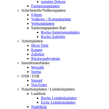
sonstige Dekore
Furnierspanplatten
Schichtstoffe/Vollkernplatten
0,8mm
Vollkern- / Kompaktplatte
Verbundplatten
Sanierungsplatten Bad
Rocko-Sanierungsplatten
Rocko Zubehör
Arbeitsplatten
60cm Tiefe
Kanten
Zubehör
Rückwandsysteme
Innenfensterbänke
Werzalit
Sprela
OSB / ESB
Stumpf
Nut-Feder
Naturholzplatten / Leimholzplatten
Laubholz
Buche Leimholzplatten
Eiche Leimholzplatten
Nadelholz