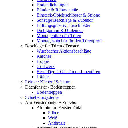
Bodendichtungen
Bänder & Rahmenteile
Einsteck/Objektschlösser & Spione
Sonstige Beschläge & Zubehör
Lüftungsgitter & Türschließer
Dichtgummi & Umleimer
Montagehilfen für Türen
Montagezubehör für den Türenprofi
Beschläge für Türen / Fenster
Wurzbacher Aktionsbeschläge
Karcher
Hoppe
Griffwerk
Beschläge f. Glastürenu.Innentüren
Häfele
Leime / Kleber / Schaum
Dachfenster / Bodentreppen
Bodentreppen
Schiebetürsysteme
Alu-Fensterbänke + Zubehör
Aluminium Fensterbänke
Silber
Weiß
Anthrazit