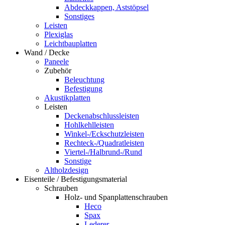
Abdeckkappen, Aststöpsel
Sonstiges
Leisten
Plexiglas
Leichtbauplatten
Wand / Decke
Paneele
Zubehör
Beleuchtung
Befestigung
Akustikplatten
Leisten
Deckenabschlussleisten
Hohlkehlleisten
Winkel-/Eckschutzleisten
Rechteck-/Quadratleisten
Viertel-/Halbrund-/Rund
Sonstige
Altholzdesign
Eisenteile / Befestigungsmaterial
Schrauben
Holz- und Spanplattenschrauben
Heco
Spax
Lederer