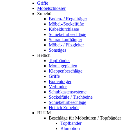
Griffe
Möbelschlösser
Zubehör
Boden- / Regalträger
Möbel-/Sockelfüße
Kabeldurchlässe
Schiebetürbeschläge
Schrankaufhänger
Möbel- / Filzgleiter
Sonstiges
Hettich
Topfbänder
Montageplatten
Klappenbeschläge
Griffe
Bodenträger
Verbinder
Schubkastensysteme
Sockelfüße / Tischbeine
Schiebetürbeschläge
Hettich Zubehör
BLUM
Beschläge für Möbeltüren / Topfbänder
Topfbänder
Blumotion