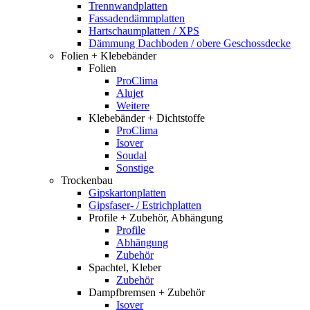
Trennwandplatten
Fassadendämmplatten
Hartschaumplatten / XPS
Dämmung Dachboden / obere Geschossdecke
Folien + Klebebänder
Folien
ProClima
Alujet
Weitere
Klebebänder + Dichtstoffe
ProClima
Isover
Soudal
Sonstige
Trockenbau
Gipskartonplatten
Gipsfaser- / Estrichplatten
Profile + Zubehör, Abhängung
Profile
Abhängung
Zubehör
Spachtel, Kleber
Zubehör
Dampfbremsen + Zubehör
Isover