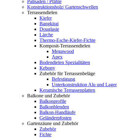
Palisaden / Pfähle
Konstruktionsholz/ Gartenschwellen
Terrassendielen
Kiefer
Bangkirai
Douglasie
Lärche
Thermo-Esche-Kiefer-Fichte
Komposit-Terrassendielen
Megawood
Apex
Bodendielen Spezialitäten
Kebony
Zubehör für Terrassenbeläge
Befestigung
Unterkonstruktion Alu und Lager
Keramische Terrassenplatten
Balkone und Zubehör
Balkonprofile
Balkonblenden
Balkon-Handläufe
Geländerpfosten
Gartenzäune und Zubehör
Zubehör
Fichte