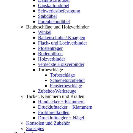
Dämmstoffdübel
Gipskartondübel
Schwerlastbefestigung
Stabdübel
Porenbetondübel
Baubeschläge und Holzverbinder
Winkel
Balkenschuhe / Knaggen
Flach- und Lochverbinder
Pfostenträger
Bodenhülsen
Holzverbinder
verdeckte Holzverbinder
Torbeschläge
Torbeschläge
Schiebetorzubehör
Fensterbeschläge
Zubehör/Werkzeuge
Tacker, Klammern und Krallen
Handtacker + Klammern
Drucklufttacker + Klammern
Profilbrettkrallen
Druckluftnagler + Nägel
Konsolen und Zubehör
Sonstiges