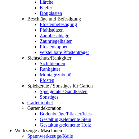
Lärche
Kiefer
Douglasien
Beschläge und Befestigung
Pfostenbefestigung
Pfahlstützen
Zaunbeschläge
Zaunriegelhalter
Pfostenkappen
verstellbare Pfostenträger
Sichtschutz/Rankgitter
Sichtblenden
Rankgitter
Montagezubehör
Pfosten
Spielgeräte / Sonstiges für Garten
Spielgeräte / Sandkästen
Sonstiges
Gartenmöbel
Gartendekoration
Bodenbeläge/Pflaster/Kies
Gestaltungselemente Stein
Gestaltungselemente Holz
Werkzeuge / Maschinen
Spannwerkzeuge/Keile