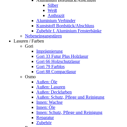
Aluminium Bordstück/Abschluss
Silber
Weiß
Anthrazit
Aluminium Verbinder
Kunststoff Bordstück/Abschluss
Zubehör f. Aluminium Fensterbänke
Nebeneingangstüren
Lasuren / Farben
Gori
Imprägnierung
Gori 33 Futur Plus Holzlasur
Gori 66 Holzschutzlasur
Gori 79 Farblos
Gori 88 Compactlasur
Osmo
Außen: Öle
Außen: Lasuren
Außen: Deckfarben
Außen: Schutz, Pflege und Reinigung
Innen: Wachse
Innen: Öle
Innen: Schutz, Pflege und Reinigung
Reparatur
Zubehör