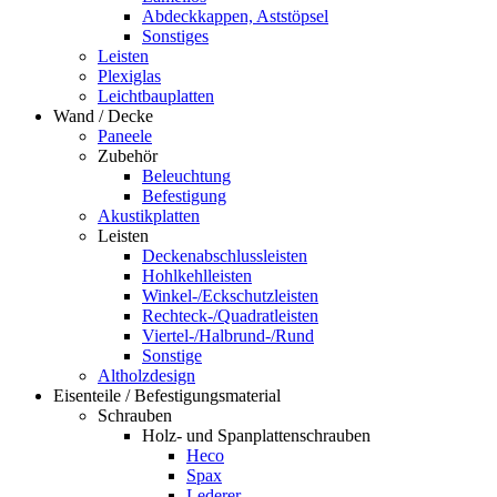
Abdeckkappen, Aststöpsel
Sonstiges
Leisten
Plexiglas
Leichtbauplatten
Wand / Decke
Paneele
Zubehör
Beleuchtung
Befestigung
Akustikplatten
Leisten
Deckenabschlussleisten
Hohlkehlleisten
Winkel-/Eckschutzleisten
Rechteck-/Quadratleisten
Viertel-/Halbrund-/Rund
Sonstige
Altholzdesign
Eisenteile / Befestigungsmaterial
Schrauben
Holz- und Spanplattenschrauben
Heco
Spax
Lederer