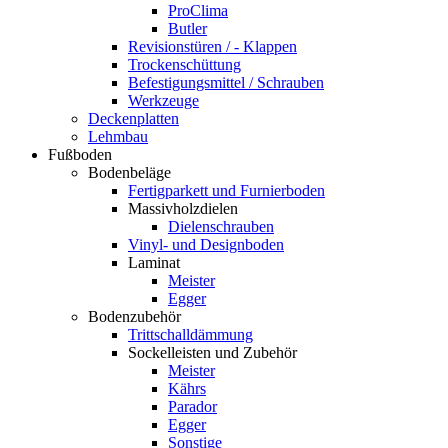
ProClima
Butler
Revisionstüren / - Klappen
Trockenschüttung
Befestigungsmittel / Schrauben
Werkzeuge
Deckenplatten
Lehmbau
Fußboden
Bodenbeläge
Fertigparkett und Furnierboden
Massivholzdielen
Dielenschrauben
Vinyl- und Designboden
Laminat
Meister
Egger
Bodenzubehör
Trittschalldämmung
Sockelleisten und Zubehör
Meister
Kährs
Parador
Egger
Sonstige