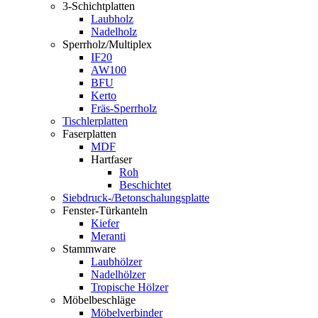
3-Schichtplatten
Laubholz
Nadelholz
Sperrholz/Multiplex
IF20
AW100
BFU
Kerto
Fräs-Sperrholz
Tischlerplatten
Faserplatten
MDF
Hartfaser
Roh
Beschichtet
Siebdruck-/Betonschalungsplatte
Fenster-Türkanteln
Kiefer
Meranti
Stammware
Laubhölzer
Nadelhölzer
Tropische Hölzer
Möbelbeschläge
Möbelverbinder