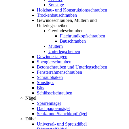
Sonstige
Holzbau- und Konstruktionsschrauben
Trockenbauschrauben
Gewindeschrauben, Muttern und
Unterlegscheiben
Gewindeschrauben
Flachrundkopfschrauben
Bauschrauben
Muttern
Unterlegscheiben
Gewindestangen
Spenglerschrauben
Betonschrauben und Unterlegscheiben
Fensterrahmenschrauben
Schraubhaken
Sonstiges
Bits
Schlüsselschrauben
Nägel
Sparrennägel
Dachpappennägel
Senk- und Stauchkopfnägel
Dübel
Universal- und Spreizdübel