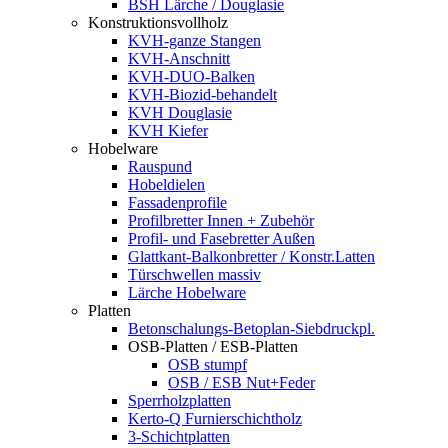
BSH Lärche / Douglasie
Konstruktionsvollholz
KVH-ganze Stangen
KVH-Anschnitt
KVH-DUO-Balken
KVH-Biozid-behandelt
KVH Douglasie
KVH Kiefer
Hobelware
Rauspund
Hobeldielen
Fassadenprofile
Profilbretter Innen + Zubehör
Profil- und Fasebretter Außen
Glattkant-Balkonbretter / Konstr.Latten
Türschwellen massiv
Lärche Hobelware
Platten
Betonschalungs-Betoplan-Siebdruckpl.
OSB-Platten / ESB-Platten
OSB stumpf
OSB / ESB Nut+Feder
Sperrholzplatten
Kerto-Q Furnierschichtholz
3-Schichtplatten