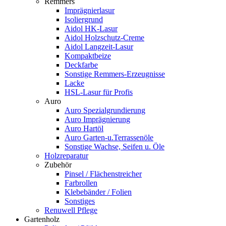
Remmers
Imprägnierlasur
Isoliergrund
Aidol HK-Lasur
Aidol Holzschutz-Creme
Aidol Langzeit-Lasur
Kompaktbeize
Deckfarbe
Sonstige Remmers-Erzeugnisse
Lacke
HSL-Lasur für Profis
Auro
Auro Spezialgrundierung
Auro Imprägnierung
Auro Hartöl
Auro Garten-u.Terrassenöle
Sonstige Wachse, Seifen u. Öle
Holzreparatur
Zubehör
Pinsel / Flächenstreicher
Farbrollen
Klebebänder / Folien
Sonstiges
Renuwell Pflege
Gartenholz