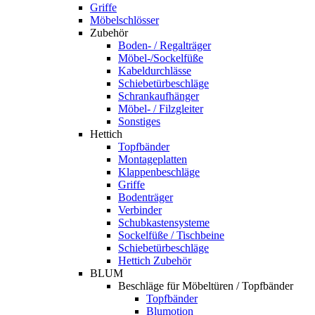
Griffe
Möbelschlösser
Zubehör
Boden- / Regalträger
Möbel-/Sockelfüße
Kabeldurchlässe
Schiebetürbeschläge
Schrankaufhänger
Möbel- / Filzgleiter
Sonstiges
Hettich
Topfbänder
Montageplatten
Klappenbeschläge
Griffe
Bodenträger
Verbinder
Schubkastensysteme
Sockelfüße / Tischbeine
Schiebetürbeschläge
Hettich Zubehör
BLUM
Beschläge für Möbeltüren / Topfbänder
Topfbänder
Blumotion