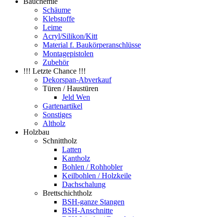
Bauchemie
Schäume
Klebstoffe
Leime
Acryl/Silikon/Kitt
Material f. Baukörperanschlüsse
Montagepistolen
Zubehör
!!! Letzte Chance !!!
Dekorspan-Abverkauf
Türen / Haustüren
Jeld Wen
Gartenartikel
Sonstiges
Altholz
Holzbau
Schnittholz
Latten
Kantholz
Bohlen / Rohhobler
Keilbohlen / Holzkeile
Dachschalung
Brettschichtholz
BSH-ganze Stangen
BSH-Anschnitte