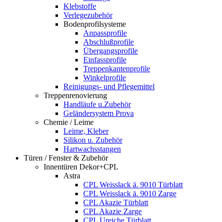
Klebstoffe
Verlegezubehör
Bodenprofilsysteme
Anpassprofile
Abschlußprofile
Übergangsprofile
Einfassprofile
Treppenkantenprofile
Winkelprofile
Reinigungs- und Pflegemittel
Treppenrenovierung
Handläufe u.Zubehör
Geländersystem Prova
Chemie / Leime
Leime, Kleber
Silikon u. Zubehör
Hartwachsstangen
Türen / Fenster & Zubehör
Innentüren Dekor+CPL
Astra
CPL Weisslack ä. 9010 Türblatt
CPL Weisslack ä. 9010 Zarge
CPL Akazie Türblatt
CPL Akazie Zarge
CPL Ureiche Türblatt