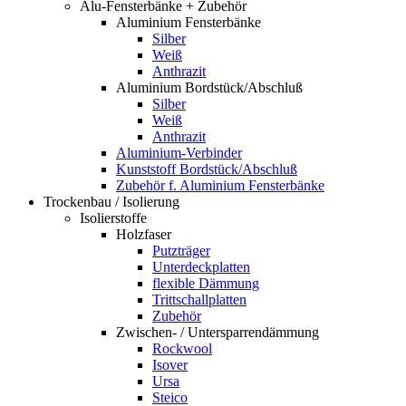
Alu-Fensterbänke + Zubehör
Aluminium Fensterbänke
Silber
Weiß
Anthrazit
Aluminium Bordstück/Abschluß
Silber
Weiß
Anthrazit
Aluminium-Verbinder
Kunststoff Bordstück/Abschluß
Zubehör f. Aluminium Fensterbänke
Trockenbau / Isolierung
Isolierstoffe
Holzfaser
Putzträger
Unterdeckplatten
flexible Dämmung
Trittschallplatten
Zubehör
Zwischen- / Untersparrendämmung
Rockwool
Isover
Ursa
Steico