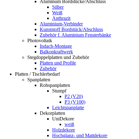
Aluminum Bordstücke/Abschluss
Silber
Weiß
Anthrazit
Aluminium-Verbinder
Kunststoff Bordstück/Abschluss
Zubehör f. Aluminium Fensterbänke
Photovoltaik
Indach-Montage
Balkonkraftwerk
Stegdoppelplatten und Zubehör
Platten und Profile
Zubehör
Platten / Tischlerbedarf
Spanplatten
Rohspanplatten
Stumpf
P2 (V20)
P3 (V100)
Leichtspanplatte
Dekorplatten
UniDekore
weiß
Holzdekore
Hochglanz- und Mattdekore