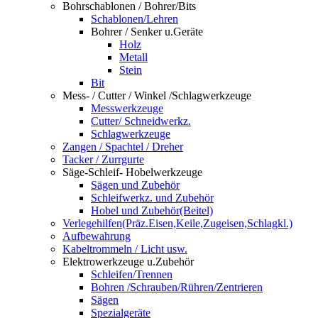
Bohrschablonen / Bohrer/Bits
Schablonen/Lehren
Bohrer / Senker u.Geräte
Holz
Metall
Stein
Bit
Mess- / Cutter / Winkel /Schlagwerkzeuge
Messwerkzeuge
Cutter/ Schneidwerkz.
Schlagwerkzeuge
Zangen / Spachtel / Dreher
Tacker / Zurrgurte
Säge-Schleif- Hobelwerkzeuge
Sägen und Zubehör
Schleifwerkz. und Zubehör
Hobel und Zubehör(Beitel)
Verlegehilfen(Präz.Eisen,Keile,Zugeisen,Schlagkl.)
Aufbewahrung
Kabeltrommeln / Licht usw.
Elektrowerkzeuge u.Zubehör
Schleifen/Trennen
Bohren /Schrauben/Rühren/Zentrieren
Sägen
Spezialgeräte