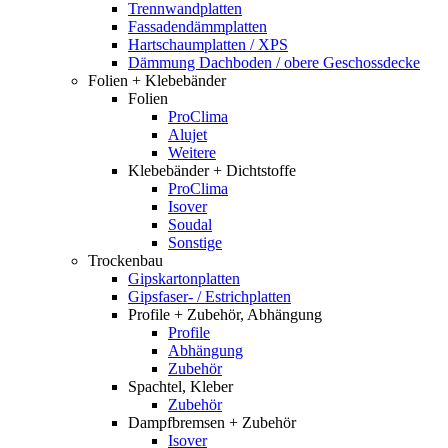
Trennwandplatten
Fassadendämmplatten
Hartschaumplatten / XPS
Dämmung Dachboden / obere Geschossdecke
Folien + Klebebänder
Folien
ProClima
Alujet
Weitere
Klebebänder + Dichtstoffe
ProClima
Isover
Soudal
Sonstige
Trockenbau
Gipskartonplatten
Gipsfaser- / Estrichplatten
Profile + Zubehör, Abhängung
Profile
Abhängung
Zubehör
Spachtel, Kleber
Zubehör
Dampfbremsen + Zubehör
Isover