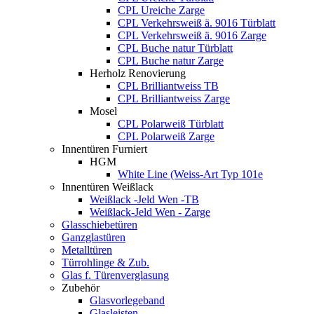
CPL Ureiche Zarge
CPL Verkehrsweiß ä. 9016 Türblatt
CPL Verkehrsweiß ä. 9016 Zarge
CPL Buche natur Türblatt
CPL Buche natur Zarge
Herholz Renovierung
CPL Brilliantweiss TB
CPL Brilliantweiss Zarge
Mosel
CPL Polarweiß Türblatt
CPL Polarweiß Zarge
Innentüren Furniert
HGM
White Line (Weiss-Art Typ 101e
Innentüren Weißlack
Weißlack -Jeld Wen -TB
Weißlack-Jeld Wen - Zarge
Glasschiebetüren
Ganzglastüren
Metalltüren
Türrohlinge & Zub.
Glas f. Türenverglasung
Zubehör
Glasvorlegeband
Glasleisten