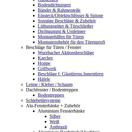
Bodendichtungen
Bänder & Rahmenteile
Einsteck/Objektschlösser & Spione
Sonstige Beschläge & Zubehör
Lüftungsgitter & Türschließer
Dichtgummi & Umleimer
Montagehilfen für Türen
Montagezubehör für den Türenprofi
Beschläge für Türen / Fenster
Wurzbacher Aktionsbeschläge
Karcher
Hoppe
Griffwerk
Beschläge f. Glastürenu.Innentüren
Häfele
Leime / Kleber / Schaum
Dachfenster / Bodentreppen
Bodentreppen
Schiebetürsysteme
Alu-Fensterbänke + Zubehör
Aluminium Fensterbänke
Silber
Weiß
Anthrazit