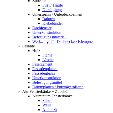
Zubehör
First / Traufe
Durchgänge
Unterspann-/ Unterdeckbahnen
Bahnen
Klebebänder
Dachfenster
Unterkonstruktion
Befestigungsmaterial
Werkzeuge für Dachdecker/ Klempner
Fassade
Holz
Fichte
Lärche
Faserzement
Fassadenplatten
Fassadenbahn
Unterkonstruktion
Befestigungsmittel
Dämmplatten / Putzträgerplatten
Alu-Fensterbänke + Zubehör
Aluminium Fensterbänke
Silber
Weiß
Anthrazit