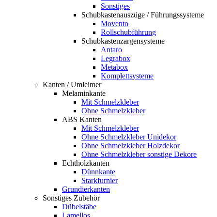
Sonstiges
Schubkastenauszüge / Führungssysteme
Movento
Rollschubführung
Schubkastenzargensysteme
Antaro
Legrabox
Metabox
Komplettsysteme
Kanten / Umleimer
Melaminkante
Mit Schmelzkleber
Ohne Schmelzkleber
ABS Kanten
Mit Schmelzkleber
Ohne Schmelzkleber Unidekor
Ohne Schmelzkleber Holzdekor
Ohne Schmelzkleber sonstige Dekore
Echtholzkanten
Dünnkante
Starkfurnier
Grundierkanten
Sonstiges Zubehör
Dübelstäbe
Lamellos