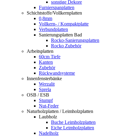
sonstige Dekore
Furnierspanplatten
Schichtstoffe/Vollkernplatten
0,8mm
Vollkern- / Kompaktplatte
Verbundplatten
Sanierungsplatten Bad
Rocko-Sanierungsplatten
Rocko Zubehör
Arbeitsplatten
60cm Tiefe
Kanten
Zubehör
Rückwandsysteme
Innenfensterbänke
Werzalit
Sprela
OSB / ESB
Stumpf
Nut-Feder
Naturholzplatten / Leimholzplatten
Laubholz
Buche Leimholzplatten
Eiche Leimholzplatten
Nadelholz