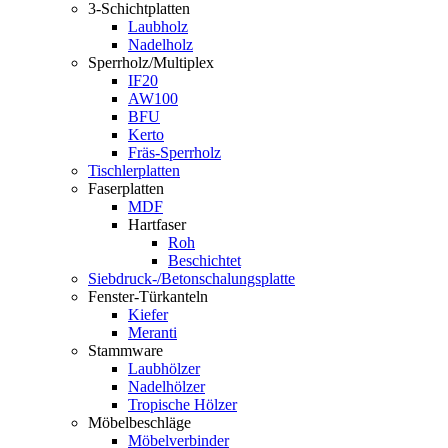
3-Schichtplatten
Laubholz
Nadelholz
Sperrholz/Multiplex
IF20
AW100
BFU
Kerto
Fräs-Sperrholz
Tischlerplatten
Faserplatten
MDF
Hartfaser
Roh
Beschichtet
Siebdruck-/Betonschalungsplatte
Fenster-Türkanteln
Kiefer
Meranti
Stammware
Laubhölzer
Nadelhölzer
Tropische Hölzer
Möbelbeschläge
Möbelverbinder