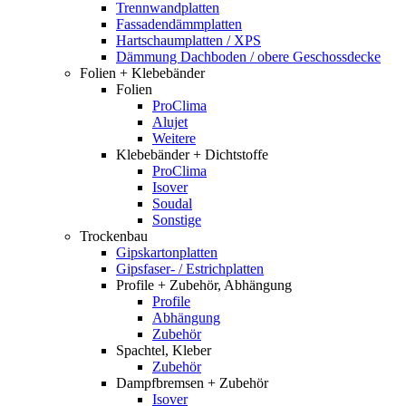
Trennwandplatten
Fassadendämmplatten
Hartschaumplatten / XPS
Dämmung Dachboden / obere Geschossdecke
Folien + Klebebänder
Folien
ProClima
Alujet
Weitere
Klebebänder + Dichtstoffe
ProClima
Isover
Soudal
Sonstige
Trockenbau
Gipskartonplatten
Gipsfaser- / Estrichplatten
Profile + Zubehör, Abhängung
Profile
Abhängung
Zubehör
Spachtel, Kleber
Zubehör
Dampfbremsen + Zubehör
Isover