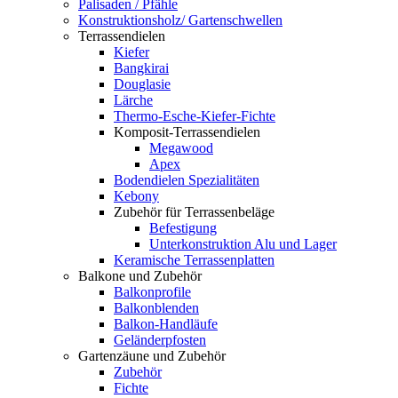
Palisaden / Pfähle
Konstruktionsholz/ Gartenschwellen
Terrassendielen
Kiefer
Bangkirai
Douglasie
Lärche
Thermo-Esche-Kiefer-Fichte
Komposit-Terrassendielen
Megawood
Apex
Bodendielen Spezialitäten
Kebony
Zubehör für Terrassenbeläge
Befestigung
Unterkonstruktion Alu und Lager
Keramische Terrassenplatten
Balkone und Zubehör
Balkonprofile
Balkonblenden
Balkon-Handläufe
Geländerpfosten
Gartenzäune und Zubehör
Zubehör
Fichte