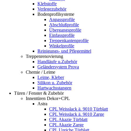
Klebstoffe
Verlegezubehör
Bodenprofilsysteme
Anpassprofile
Abschlußprofile
Übergangsprofile
Einfassprofile
Treppenkantenprofile
Winkelprofile
Reinigungs- und Pflegemittel
Treppenrenovierung
Handläufe u.Zubehör
Geländersystem Prova
Chemie / Leime
Leime, Kleber
Silikon u. Zubehör
Hartwachsstangen
Türen / Fenster & Zubehör
Innentüren Dekor+CPL
Astra
CPL Weisslack ä. 9010 Türblatt
CPL Weisslack ä. 9010 Zarge
CPL Akazie Türblatt
CPL Akazie Zarge
CPL Ureiche Türblatt