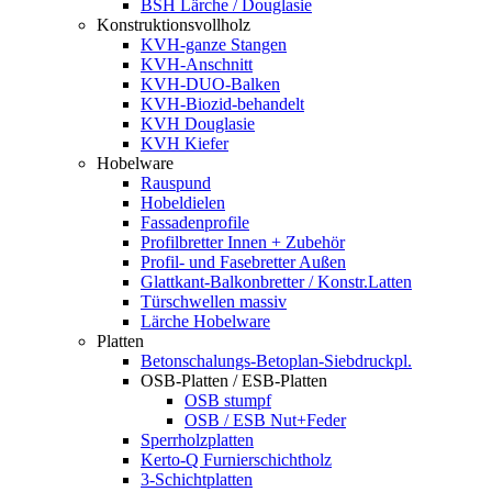
BSH Lärche / Douglasie
Konstruktionsvollholz
KVH-ganze Stangen
KVH-Anschnitt
KVH-DUO-Balken
KVH-Biozid-behandelt
KVH Douglasie
KVH Kiefer
Hobelware
Rauspund
Hobeldielen
Fassadenprofile
Profilbretter Innen + Zubehör
Profil- und Fasebretter Außen
Glattkant-Balkonbretter / Konstr.Latten
Türschwellen massiv
Lärche Hobelware
Platten
Betonschalungs-Betoplan-Siebdruckpl.
OSB-Platten / ESB-Platten
OSB stumpf
OSB / ESB Nut+Feder
Sperrholzplatten
Kerto-Q Furnierschichtholz
3-Schichtplatten