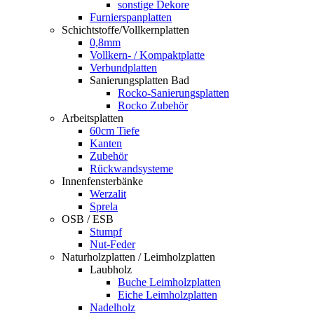
sonstige Dekore
Furnierspanplatten
Schichtstoffe/Vollkernplatten
0,8mm
Vollkern- / Kompaktplatte
Verbundplatten
Sanierungsplatten Bad
Rocko-Sanierungsplatten
Rocko Zubehör
Arbeitsplatten
60cm Tiefe
Kanten
Zubehör
Rückwandsysteme
Innenfensterbänke
Werzalit
Sprela
OSB / ESB
Stumpf
Nut-Feder
Naturholzplatten / Leimholzplatten
Laubholz
Buche Leimholzplatten
Eiche Leimholzplatten
Nadelholz