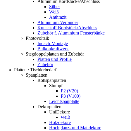
Aluminum Bordstücke/Abschluss
Silber
Weiß
Anthrazit
Aluminium-Verbinder
Kunststoff Bordstück/Abschluss
Zubehör f. Aluminium Fensterbänke
Photovoltaik
Indach-Montage
Balkonkraftwerk
Stegdoppelplatten und Zubehör
Platten und Profile
Zubehör
Platten / Tischlerbedarf
Spanplatten
Rohspanplatten
Stumpf
P2 (V20)
P3 (V100)
Leichtspanplatte
Dekorplatten
UniDekore
weiß
Holzdekore
Hochglanz- und Mattdekore