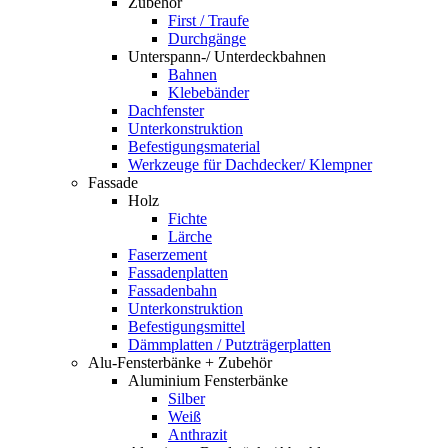
Zubehör
First / Traufe
Durchgänge
Unterspann-/ Unterdeckbahnen
Bahnen
Klebebänder
Dachfenster
Unterkonstruktion
Befestigungsmaterial
Werkzeuge für Dachdecker/ Klempner
Fassade
Holz
Fichte
Lärche
Faserzement
Fassadenplatten
Fassadenbahn
Unterkonstruktion
Befestigungsmittel
Dämmplatten / Putzträgerplatten
Alu-Fensterbänke + Zubehör
Aluminium Fensterbänke
Silber
Weiß
Anthrazit