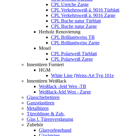
CPL Ureiche Zarge
CPL Verkehrsweiß ä. 9016 Türblatt
CPL Verkehrsweiß ä. 9016 Zarge
CPL Buche natur Türblatt
CPL Buche natur Zarge
Herholz Renovierung
CPL Brilliantweiss TB
CPL Brilliantweiss Zarge
Mosel
CPL Polarweiß Türblatt
CPL Polarweiß Zarge
Innentüren Furniert
HGM
White Line (Weiss-Art Typ 101e
Innentüren Weißlack
Weißlack -Jeld Wen -TB
Weißlack-Jeld Wen - Zarge
Glasschiebetüren
Ganzglastüren
Metalltüren
Türrohlinge & Zub.
Glas f. Türenverglasung
Zubehör
Glasvorlegeband
Glasleisten