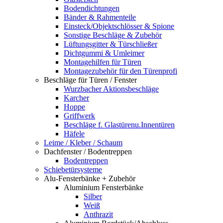
Bodendichtungen
Bänder & Rahmenteile
Einsteck/Objektschlösser & Spione
Sonstige Beschläge & Zubehör
Lüftungsgitter & Türschließer
Dichtgummi & Umleimer
Montagehilfen für Türen
Montagezubehör für den Türenprofi
Beschläge für Türen / Fenster
Wurzbacher Aktionsbeschläge
Karcher
Hoppe
Griffwerk
Beschläge f. Glastürenu.Innentüren
Häfele
Leime / Kleber / Schaum
Dachfenster / Bodentreppen
Bodentreppen
Schiebetürsysteme
Alu-Fensterbänke + Zubehör
Aluminium Fensterbänke
Silber
Weiß
Anthrazit