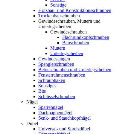
Sonstige
Holzbau- und Konstruktionsschrauben
Trockenbauschrauben
Gewindeschrauben, Muttern und
Unterlegscheiben
Gewindeschrauben
Flachrundkopfschrauben
Bauschrauben
Muttern
Unterlegscheiben
Gewindestangen
Spenglerschrauben
Betonschrauben und Unterlegscheiben
Fensterrahmenschrauben
Schraubhaken
Sonstiges
Bits
Schlüsselschrauben
Nägel
Sparrennägel
Dachpappennägel
Senk- und Stauchkopfnägel
Dübel
Universal- und Spreizdübel