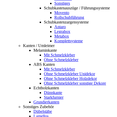
Sonstiges
Schubkastenauszüge / Führungssysteme
Movento
Rollschubführung
Schubkastenzargensysteme
Antaro
Legrabox
Metabox
Komplettsysteme
Kanten / Umleimer
Melaminkante
Mit Schmelzkleber
Ohne Schmelzkleber
ABS Kanten
Mit Schmelzkleber
Ohne Schmelzkleber Unidekor
Ohne Schmelzkleber Holzdekor
Ohne Schmelzkleber sonstige Dekore
Echtholzkanten
Dünnkante
Starkfurnier
Grundierkanten
Sonstiges Zubehör
Dübelstäbe
Lamellos