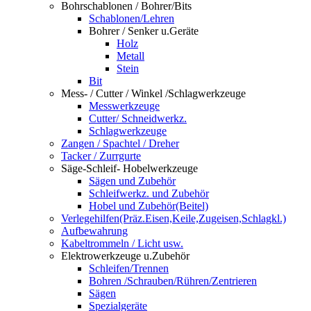
Bohrschablonen / Bohrer/Bits
Schablonen/Lehren
Bohrer / Senker u.Geräte
Holz
Metall
Stein
Bit
Mess- / Cutter / Winkel /Schlagwerkzeuge
Messwerkzeuge
Cutter/ Schneidwerkz.
Schlagwerkzeuge
Zangen / Spachtel / Dreher
Tacker / Zurrgurte
Säge-Schleif- Hobelwerkzeuge
Sägen und Zubehör
Schleifwerkz. und Zubehör
Hobel und Zubehör(Beitel)
Verlegehilfen(Präz.Eisen,Keile,Zugeisen,Schlagkl.)
Aufbewahrung
Kabeltrommeln / Licht usw.
Elektrowerkzeuge u.Zubehör
Schleifen/Trennen
Bohren /Schrauben/Rühren/Zentrieren
Sägen
Spezialgeräte