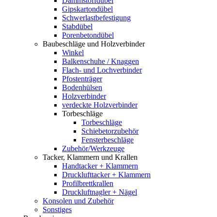
Dämmstoffdübel
Gipskartondübel
Schwerlastbefestigung
Stabdübel
Porenbetondübel
Baubeschläge und Holzverbinder
Winkel
Balkenschuhe / Knaggen
Flach- und Lochverbinder
Pfostenträger
Bodenhülsen
Holzverbinder
verdeckte Holzverbinder
Torbeschläge
Torbeschläge
Schiebetorzubehör
Fensterbeschläge
Zubehör/Werkzeuge
Tacker, Klammern und Krallen
Handtacker + Klammern
Drucklufttacker + Klammern
Profilbrettkrallen
Druckluftnagler + Nägel
Konsolen und Zubehör
Sonstiges