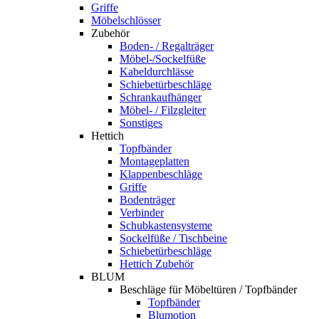
Griffe
Möbelschlösser
Zubehör
Boden- / Regalträger
Möbel-/Sockelfüße
Kabeldurchlässe
Schiebetürbeschläge
Schrankaufhänger
Möbel- / Filzgleiter
Sonstiges
Hettich
Topfbänder
Montageplatten
Klappenbeschläge
Griffe
Bodenträger
Verbinder
Schubkastensysteme
Sockelfüße / Tischbeine
Schiebetürbeschläge
Hettich Zubehör
BLUM
Beschläge für Möbeltüren / Topfbänder
Topfbänder
Blumotion