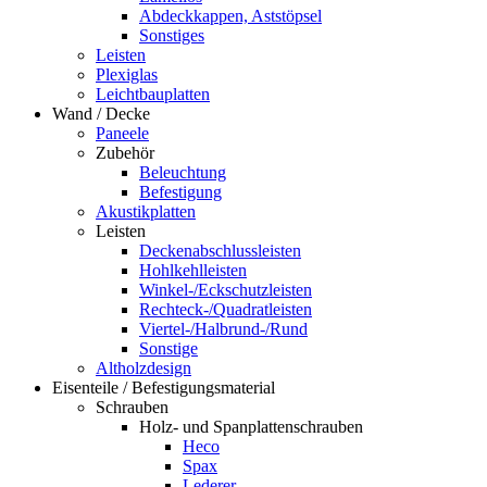
Abdeckkappen, Aststöpsel
Sonstiges
Leisten
Plexiglas
Leichtbauplatten
Wand / Decke
Paneele
Zubehör
Beleuchtung
Befestigung
Akustikplatten
Leisten
Deckenabschlussleisten
Hohlkehlleisten
Winkel-/Eckschutzleisten
Rechteck-/Quadratleisten
Viertel-/Halbrund-/Rund
Sonstige
Altholzdesign
Eisenteile / Befestigungsmaterial
Schrauben
Holz- und Spanplattenschrauben
Heco
Spax
Lederer