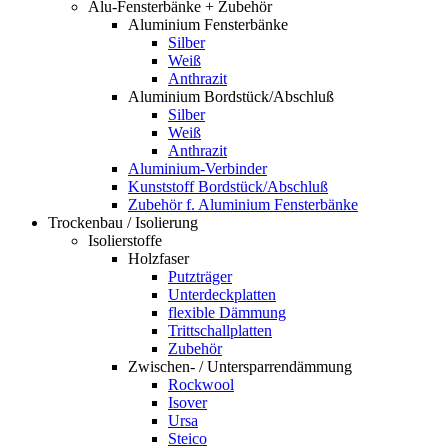
Alu-Fensterbänke + Zubehör
Aluminium Fensterbänke
Silber
Weiß
Anthrazit
Aluminium Bordstück/Abschluß
Silber
Weiß
Anthrazit
Aluminium-Verbinder
Kunststoff Bordstück/Abschluß
Zubehör f. Aluminium Fensterbänke
Trockenbau / Isolierung
Isolierstoffe
Holzfaser
Putzträger
Unterdeckplatten
flexible Dämmung
Trittschallplatten
Zubehör
Zwischen- / Untersparrendämmung
Rockwool
Isover
Ursa
Steico