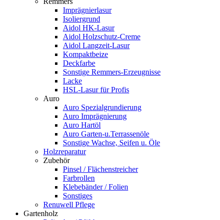
Remmers
Imprägnierlasur
Isoliergrund
Aidol HK-Lasur
Aidol Holzschutz-Creme
Aidol Langzeit-Lasur
Kompaktbeize
Deckfarbe
Sonstige Remmers-Erzeugnisse
Lacke
HSL-Lasur für Profis
Auro
Auro Spezialgrundierung
Auro Imprägnierung
Auro Hartöl
Auro Garten-u.Terrassenöle
Sonstige Wachse, Seifen u. Öle
Holzreparatur
Zubehör
Pinsel / Flächenstreicher
Farbrollen
Klebebänder / Folien
Sonstiges
Renuwell Pflege
Gartenholz