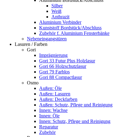
Aluminium Bordstück/Abschluss
Silber
Weiß
Anthrazit
Aluminium Verbinder
Kunststoff Bordstück/Abschluss
Zubehör f. Aluminium Fensterbänke
Nebeneingangstüren
Lasuren / Farben
Gori
Imprägnierung
Gori 33 Futur Plus Holzlasur
Gori 66 Holzschutzlasur
Gori 79 Farblos
Gori 88 Compactlasur
Osmo
Außen: Öle
Außen: Lasuren
Außen: Deckfarben
Außen: Schutz, Pflege und Reinigung
Innen: Wachse
Innen: Öle
Innen: Schutz, Pflege und Reinigung
Reparatur
Zubehör