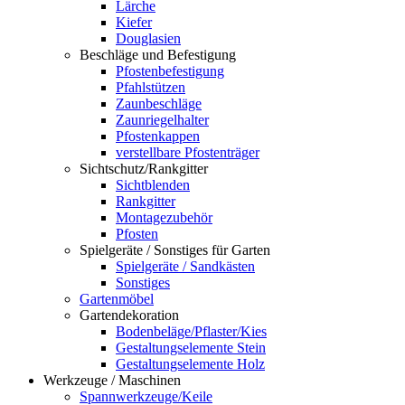
Lärche
Kiefer
Douglasien
Beschläge und Befestigung
Pfostenbefestigung
Pfahlstützen
Zaunbeschläge
Zaunriegelhalter
Pfostenkappen
verstellbare Pfostenträger
Sichtschutz/Rankgitter
Sichtblenden
Rankgitter
Montagezubehör
Pfosten
Spielgeräte / Sonstiges für Garten
Spielgeräte / Sandkästen
Sonstiges
Gartenmöbel
Gartendekoration
Bodenbeläge/Pflaster/Kies
Gestaltungselemente Stein
Gestaltungselemente Holz
Werkzeuge / Maschinen
Spannwerkzeuge/Keile