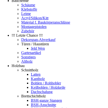
Bauchemie
Schäume
Klebstoffe
Leime
Acryl/Silikon/Kitt
Material f. Baukörperanschlüsse
Montagepistolen
Zubehör
!!! Letzte Chance !!!
Dekorspan-Abverkauf
Türen / Haustüren
Jeld Wen
Gartenartikel
Sonstiges
Altholz
Holzbau
Schnittholz
Latten
Kantholz
Bohlen / Rohhobler
Keilbohlen / Holzkeile
Dachschalung
Brettschichtholz
BSH-ganze Stangen
BSH-Anschnitte