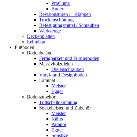
ProClima
Butler
Revisionstüren / - Klappen
Trockenschüttung
Befestigungsmittel / Schrauben
Werkzeuge
Deckenplatten
Lehmbau
Fußboden
Bodenbeläge
Fertigparkett und Furnierboden
Massivholzdielen
Dielenschrauben
Vinyl- und Designboden
Laminat
Meister
Egger
Bodenzubehör
Trittschalldämmung
Sockelleisten und Zubehör
Meister
Kährs
Parador
Egger
Sonstige