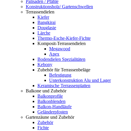
Palisaden / Pfähle
Konstruktionsholz/ Gartenschwellen
Terrassendielen
Kiefer
Bangkirai
Douglasie
Lärche
Thermo-Esche-Kiefer-Fichte
Komposit-Terrassendielen
Megawood
Apex
Bodendielen Spezialitäten
Kebony
Zubehör für Terrassenbeläge
Befestigung
Unterkonstruktion Alu und Lager
Keramische Terrassenplatten
Balkone und Zubehör
Balkonprofile
Balkonblenden
Balkon-Handläufe
Geländerpfosten
Gartenzäune und Zubehör
Zubehör
Fichte