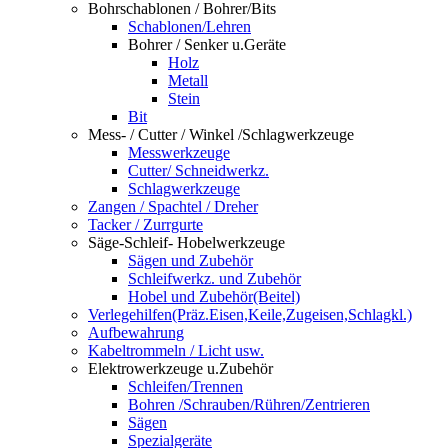
Bohrschablonen / Bohrer/Bits
Schablonen/Lehren
Bohrer / Senker u.Geräte
Holz
Metall
Stein
Bit
Mess- / Cutter / Winkel /Schlagwerkzeuge
Messwerkzeuge
Cutter/ Schneidwerkz.
Schlagwerkzeuge
Zangen / Spachtel / Dreher
Tacker / Zurrgurte
Säge-Schleif- Hobelwerkzeuge
Sägen und Zubehör
Schleifwerkz. und Zubehör
Hobel und Zubehör(Beitel)
Verlegehilfen(Präz.Eisen,Keile,Zugeisen,Schlagkl.)
Aufbewahrung
Kabeltrommeln / Licht usw.
Elektrowerkzeuge u.Zubehör
Schleifen/Trennen
Bohren /Schrauben/Rühren/Zentrieren
Sägen
Spezialgeräte