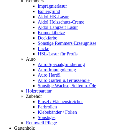
Remmers
Imprägnierlasur
Isoliergrund
Aidol HK-Lasur
Aidol Holzschutz-Creme
Aidol Langzeit-Lasur
Kompaktbeize
Deckfarbe
Sonstige Remmers-Erzeugnisse
Lacke
HSL-Lasur für Profis
Auro
Auro Spezialgrundierung
Auro Imprägnierung
Auro Hartöl
Auro Garten-u.Terrassenöle
Sonstige Wachse, Seifen u. Öle
Holzreparatur
Zubehör
Pinsel / Flächenstreicher
Farbrollen
Klebebänder / Folien
Sonstiges
Renuwell Pflege
Gartenholz