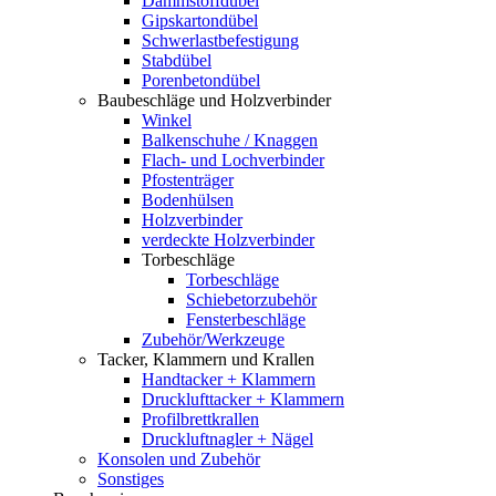
Dämmstoffdübel
Gipskartondübel
Schwerlastbefestigung
Stabdübel
Porenbetondübel
Baubeschläge und Holzverbinder
Winkel
Balkenschuhe / Knaggen
Flach- und Lochverbinder
Pfostenträger
Bodenhülsen
Holzverbinder
verdeckte Holzverbinder
Torbeschläge
Torbeschläge
Schiebetorzubehör
Fensterbeschläge
Zubehör/Werkzeuge
Tacker, Klammern und Krallen
Handtacker + Klammern
Drucklufttacker + Klammern
Profilbrettkrallen
Druckluftnagler + Nägel
Konsolen und Zubehör
Sonstiges