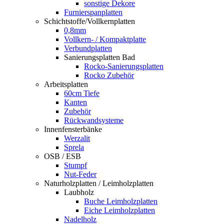
sonstige Dekore
Furnierspanplatten
Schichtstoffe/Vollkernplatten
0,8mm
Vollkern- / Kompaktplatte
Verbundplatten
Sanierungsplatten Bad
Rocko-Sanierungsplatten
Rocko Zubehör
Arbeitsplatten
60cm Tiefe
Kanten
Zubehör
Rückwandsysteme
Innenfensterbänke
Werzalit
Sprela
OSB / ESB
Stumpf
Nut-Feder
Naturholzplatten / Leimholzplatten
Laubholz
Buche Leimholzplatten
Eiche Leimholzplatten
Nadelholz