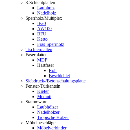
3-Schichtplatten
Laubholz
Nadelholz
Sperrholz/Multiplex
IF20
AW100
BFU
Kerto
Fräs-Sperrholz
Tischlerplatten
Faserplatten
MDF
Hartfaser
Roh
Beschichtet
Siebdruck-/Betonschalungsplatte
Fenster-Türkanteln
Kiefer
Meranti
Stammware
Laubhölzer
Nadelhölzer
Tropische Hölzer
Möbelbeschläge
Möbelverbinder