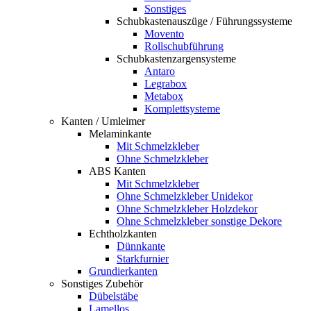
Sonstiges
Schubkastenauszüge / Führungssysteme
Movento
Rollschubführung
Schubkastenzargensysteme
Antaro
Legrabox
Metabox
Komplettsysteme
Kanten / Umleimer
Melaminkante
Mit Schmelzkleber
Ohne Schmelzkleber
ABS Kanten
Mit Schmelzkleber
Ohne Schmelzkleber Unidekor
Ohne Schmelzkleber Holzdekor
Ohne Schmelzkleber sonstige Dekore
Echtholzkanten
Dünnkante
Starkfurnier
Grundierkanten
Sonstiges Zubehör
Dübelstäbe
Lamellos