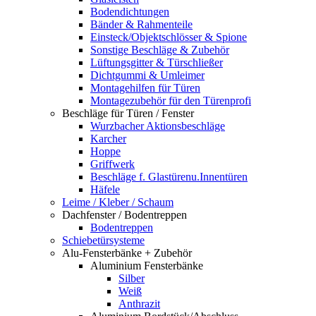
Bodendichtungen
Bänder & Rahmenteile
Einsteck/Objektschlösser & Spione
Sonstige Beschläge & Zubehör
Lüftungsgitter & Türschließer
Dichtgummi & Umleimer
Montagehilfen für Türen
Montagezubehör für den Türenprofi
Beschläge für Türen / Fenster
Wurzbacher Aktionsbeschläge
Karcher
Hoppe
Griffwerk
Beschläge f. Glastürenu.Innentüren
Häfele
Leime / Kleber / Schaum
Dachfenster / Bodentreppen
Bodentreppen
Schiebetürsysteme
Alu-Fensterbänke + Zubehör
Aluminium Fensterbänke
Silber
Weiß
Anthrazit