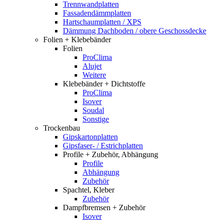
Trennwandplatten
Fassadendämmplatten
Hartschaumplatten / XPS
Dämmung Dachboden / obere Geschossdecke
Folien + Klebebänder
Folien
ProClima
Alujet
Weitere
Klebebänder + Dichtstoffe
ProClima
Isover
Soudal
Sonstige
Trockenbau
Gipskartonplatten
Gipsfaser- / Estrichplatten
Profile + Zubehör, Abhängung
Profile
Abhängung
Zubehör
Spachtel, Kleber
Zubehör
Dampfbremsen + Zubehör
Isover