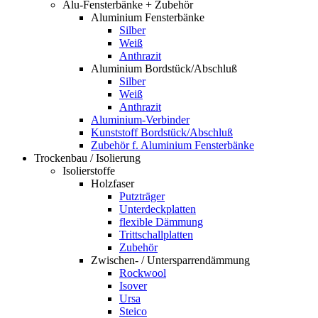
Alu-Fensterbänke + Zubehör
Aluminium Fensterbänke
Silber
Weiß
Anthrazit
Aluminium Bordstück/Abschluß
Silber
Weiß
Anthrazit
Aluminium-Verbinder
Kunststoff Bordstück/Abschluß
Zubehör f. Aluminium Fensterbänke
Trockenbau / Isolierung
Isolierstoffe
Holzfaser
Putzträger
Unterdeckplatten
flexible Dämmung
Trittschallplatten
Zubehör
Zwischen- / Untersparrendämmung
Rockwool
Isover
Ursa
Steico