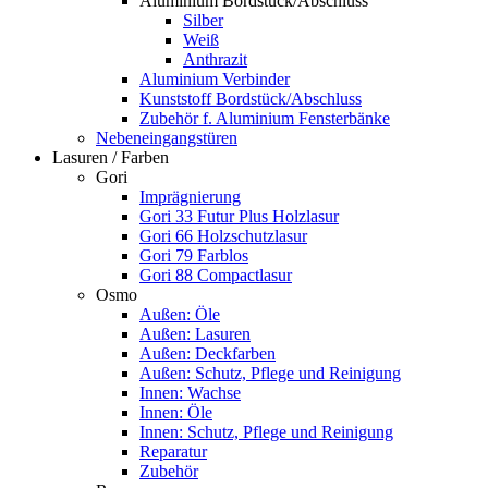
Aluminium Bordstück/Abschluss
Silber
Weiß
Anthrazit
Aluminium Verbinder
Kunststoff Bordstück/Abschluss
Zubehör f. Aluminium Fensterbänke
Nebeneingangstüren
Lasuren / Farben
Gori
Imprägnierung
Gori 33 Futur Plus Holzlasur
Gori 66 Holzschutzlasur
Gori 79 Farblos
Gori 88 Compactlasur
Osmo
Außen: Öle
Außen: Lasuren
Außen: Deckfarben
Außen: Schutz, Pflege und Reinigung
Innen: Wachse
Innen: Öle
Innen: Schutz, Pflege und Reinigung
Reparatur
Zubehör