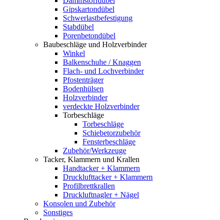
Dämmstoffdübel
Gipskartondübel
Schwerlastbefestigung
Stabdübel
Porenbetondübel
Baubeschläge und Holzverbinder
Winkel
Balkenschuhe / Knaggen
Flach- und Lochverbinder
Pfostenträger
Bodenhülsen
Holzverbinder
verdeckte Holzverbinder
Torbeschläge
Torbeschläge
Schiebetorzubehör
Fensterbeschläge
Zubehör/Werkzeuge
Tacker, Klammern und Krallen
Handtacker + Klammern
Drucklufttacker + Klammern
Profilbrettkrallen
Druckluftnagler + Nägel
Konsolen und Zubehör
Sonstiges