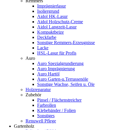
Remmers
Imprägnierlasur
Isoliergrund
Aidol HK-Lasur
Aidol Holzschutz-Creme
Aidol Langzeit-Lasur
Kompaktbeize
Deckfarbe
Sonstige Remmers-Erzeugnisse
Lacke
HSL-Lasur für Profis
Auro
Auro Spezialgrundierung
Auro Imprägnierung
Auro Hartöl
Auro Garten-u.Terrassenöle
Sonstige Wachse, Seifen u. Öle
Holzreparatur
Zubehör
Pinsel / Flächenstreicher
Farbrollen
Klebebänder / Folien
Sonstiges
Renuwell Pflege
Gartenholz