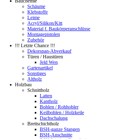
Bauchemie
Schäume
Klebstoffe
Leime
Acryl/Silikon/Kitt
Material f. Baukörperanschlüsse
Montagepistolen
Zubehör
!!! Letzte Chance !!!
Dekorspan-Abverkauf
Türen / Haustüren
Jeld Wen
Gartenartikel
Sonstiges
Altholz
Holzbau
Schnittholz
Latten
Kantholz
Bohlen / Rohhobler
Keilbohlen / Holzkeile
Dachschalung
Brettschichtholz
BSH-ganze Stangen
BSH-Anschnitte