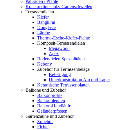
Palisaden / Pfähle
Konstruktionsholz/ Gartenschwellen
Terrassendielen
Kiefer
Bangkirai
Douglasie
Lärche
Thermo-Esche-Kiefer-Fichte
Komposit-Terrassendielen
Megawood
Apex
Bodendielen Spezialitäten
Kebony
Zubehör für Terrassenbeläge
Befestigung
Unterkonstruktion Alu und Lager
Keramische Terrassenplatten
Balkone und Zubehör
Balkonprofile
Balkonblenden
Balkon-Handläufe
Geländerpfosten
Gartenzäune und Zubehör
Zubehör
Fichte