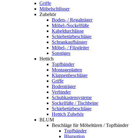
Griffe
Möbelschlösser
Zubehör
Boden- / Regalträger
Möbel-/Sockelfüße
Kabeldurchlässe
Schiebetürbeschläge
Schrankaufhänger
Möbel- / Filzgleiter
Sonstiges
Hettich
Topfbänder
Montageplatten
Klappenbeschläge
Griffe
Bodenträger
Verbinder
Schubkastensysteme
Sockelfüße / Tischbeine
Schiebetürbeschläge
Hettich Zubehör
BLUM
Beschläge für Möbeltüren / Topfbänder
Topfbänder
Blumotion