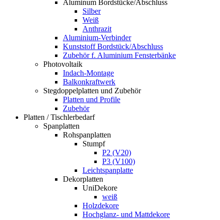
Aluminum Bordstücke/Abschluss
Silber
Weiß
Anthrazit
Aluminium-Verbinder
Kunststoff Bordstück/Abschluss
Zubehör f. Aluminium Fensterbänke
Photovoltaik
Indach-Montage
Balkonkraftwerk
Stegdoppelplatten und Zubehör
Platten und Profile
Zubehör
Platten / Tischlerbedarf
Spanplatten
Rohspanplatten
Stumpf
P2 (V20)
P3 (V100)
Leichtspanplatte
Dekorplatten
UniDekore
weiß
Holzdekore
Hochglanz- und Mattdekore