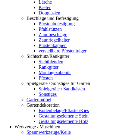
Lärche
Kiefer
Douglasien
Beschläge und Befestigung
Pfostenbefestigung
Pfahlstützen
Zaunbeschläge
Zaunriegelhalter
Pfostenkappen
verstellbare Pfostenträger
Sichtschutz/Rankgitter
Sichtblenden
Rankgitter
Montagezubehör
Pfosten
Spielgeräte / Sonstiges für Garten
Spielgeräte / Sandkästen
Sonstiges
Gartenmöbel
Gartendekoration
Bodenbeläge/Pflaster/Kies
Gestaltungselemente Stein
Gestaltungselemente Holz
Werkzeuge / Maschinen
Spannwerkzeuge/Keile