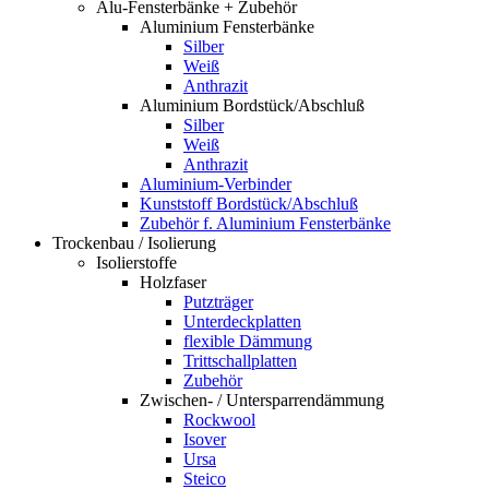
Alu-Fensterbänke + Zubehör
Aluminium Fensterbänke
Silber
Weiß
Anthrazit
Aluminium Bordstück/Abschluß
Silber
Weiß
Anthrazit
Aluminium-Verbinder
Kunststoff Bordstück/Abschluß
Zubehör f. Aluminium Fensterbänke
Trockenbau / Isolierung
Isolierstoffe
Holzfaser
Putzträger
Unterdeckplatten
flexible Dämmung
Trittschallplatten
Zubehör
Zwischen- / Untersparrendämmung
Rockwool
Isover
Ursa
Steico