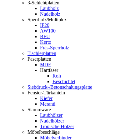
3-Schichtplatten
Laubholz
Nadelholz
Sperrholz/Multiplex
IF20
AW100
BFU
Kerto
Fräs-Sperrholz
Tischlerplatten
Faserplatten
MDF
Hartfaser
Roh
Beschichtet
Siebdruck-/Betonschalungsplatte
Fenster-Türkanteln
Kiefer
Meranti
Stammware
Laubhölzer
Nadelhölzer
Tropische Hölzer
Möbelbeschläge
Möbelverbinder