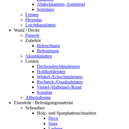
Abdeckkappen, Aststöpsel
Sonstiges
Leisten
Plexiglas
Leichtbauplatten
Wand / Decke
Paneele
Zubehör
Beleuchtung
Befestigung
Akustikplatten
Leisten
Deckenabschlussleisten
Hohlkehlleisten
Winkel-/Eckschutzleisten
Rechteck-/Quadratleisten
Viertel-/Halbrund-/Rund
Sonstige
Altholzdesign
Eisenteile / Befestigungsmaterial
Schrauben
Holz- und Spanplattenschrauben
Heco
Spax
Lederer