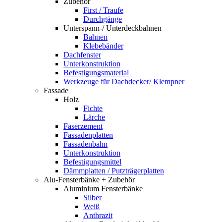
Zubehör
First / Traufe
Durchgänge
Unterspann-/ Unterdeckbahnen
Bahnen
Klebebänder
Dachfenster
Unterkonstruktion
Befestigungsmaterial
Werkzeuge für Dachdecker/ Klempner
Fassade
Holz
Fichte
Lärche
Faserzement
Fassadenplatten
Fassadenbahn
Unterkonstruktion
Befestigungsmittel
Dämmplatten / Putzträgerplatten
Alu-Fensterbänke + Zubehör
Aluminium Fensterbänke
Silber
Weiß
Anthrazit