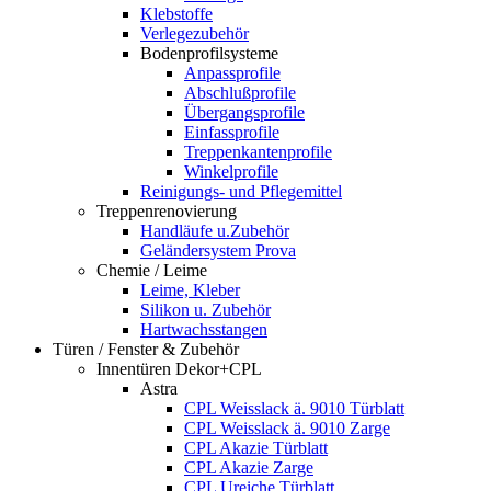
Klebstoffe
Verlegezubehör
Bodenprofilsysteme
Anpassprofile
Abschlußprofile
Übergangsprofile
Einfassprofile
Treppenkantenprofile
Winkelprofile
Reinigungs- und Pflegemittel
Treppenrenovierung
Handläufe u.Zubehör
Geländersystem Prova
Chemie / Leime
Leime, Kleber
Silikon u. Zubehör
Hartwachsstangen
Türen / Fenster & Zubehör
Innentüren Dekor+CPL
Astra
CPL Weisslack ä. 9010 Türblatt
CPL Weisslack ä. 9010 Zarge
CPL Akazie Türblatt
CPL Akazie Zarge
CPL Ureiche Türblatt