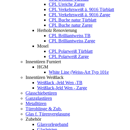
CPL Ureiche Zarge
CPL Verkehrsweiß ä. 9016 Türblatt
CPL Verkehrsweiß ä. 9016 Zarge
CPL Buche natur Türblatt
CPL Buche natur Zarge
Herholz Renovierung
CPL Brilliantweiss TB
CPL Brilliantweiss Zarge
Mosel
CPL Polarweiß Türblatt
CPL Polarweiß Zarge
Innentüren Furniert
HGM
White Line (Weiss-Art Typ 101e
Innentüren Weißlack
Weißlack -Jeld Wen -TB
Weißlack-Jeld Wen - Zarge
Glasschiebetüren
Ganzglastüren
Metalltüren
Türrohlinge & Zub.
Glas f. Türenverglasung
Zubehör
Glasvorlegeband
Glasleisten