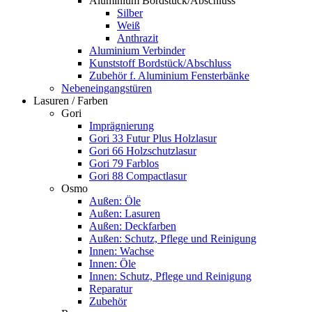
Aluminium Bordstück/Abschluss
Silber
Weiß
Anthrazit
Aluminium Verbinder
Kunststoff Bordstück/Abschluss
Zubehör f. Aluminium Fensterbänke
Nebeneingangstüren
Lasuren / Farben
Gori
Imprägnierung
Gori 33 Futur Plus Holzlasur
Gori 66 Holzschutzlasur
Gori 79 Farblos
Gori 88 Compactlasur
Osmo
Außen: Öle
Außen: Lasuren
Außen: Deckfarben
Außen: Schutz, Pflege und Reinigung
Innen: Wachse
Innen: Öle
Innen: Schutz, Pflege und Reinigung
Reparatur
Zubehör