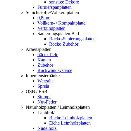
sonstige Dekore
Furnierspanplatten
Schichtstoffe/Vollkernplatten
0,8mm
Vollkern- / Kompaktplatte
Verbundplatten
Sanierungsplatten Bad
Rocko-Sanierungsplatten
Rocko Zubehör
Arbeitsplatten
60cm Tiefe
Kanten
Zubehör
Rückwandsysteme
Innenfensterbänke
Werzalit
Sprela
OSB / ESB
Stumpf
Nut-Feder
Naturholzplatten / Leimholzplatten
Laubholz
Buche Leimholzplatten
Eiche Leimholzplatten
Nadelholz