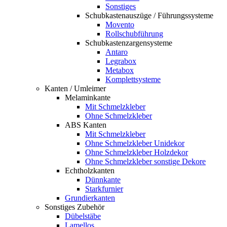
Sonstiges
Schubkastenauszüge / Führungssysteme
Movento
Rollschubführung
Schubkastenzargensysteme
Antaro
Legrabox
Metabox
Komplettsysteme
Kanten / Umleimer
Melaminkante
Mit Schmelzkleber
Ohne Schmelzkleber
ABS Kanten
Mit Schmelzkleber
Ohne Schmelzkleber Unidekor
Ohne Schmelzkleber Holzdekor
Ohne Schmelzkleber sonstige Dekore
Echtholzkanten
Dünnkante
Starkfurnier
Grundierkanten
Sonstiges Zubehör
Dübelstäbe
Lamellos