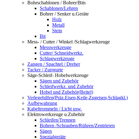
Bohrschablonen / Bohrer/Bits
Schablonen/Lehren
Bohrer / Senker u.Geräte
Holz
Metall
Stein
Bit
Mess- / Cutter / Winkel /Schlagwerkzeuge
Messwerkzeuge
Cutter/ Schneidwerkz.
Schlagwerkzeuge
Zangen / Spachtel / Dreher
Tacker / Zurrgurte
Säge-Schleif- Hobelwerkzeuge
Sägen und Zubehör
Schleifwerkz. und Zubehör
Hobel und Zubehör(Beitel)
Verlegehilfen(Präz.Eisen,Keile,Zugeisen,Schlagkl.)
Aufbewahrung
Kabeltrommeln / Licht usw.
Elektrowerkzeuge u.Zubehör
Schleifen/Trennen
Bohren /Schrauben/Rühren/Zentrieren
Sägen
Spezialgeräte