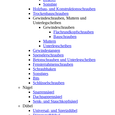
Sonstige
Holzbau- und Konstruktionsschrauben
Trockenbauschrauben
Gewindeschrauben, Muttern und
Unterlegscheiben
Gewindeschrauben
Flachrundkopfschrauben
Bauschrauben
Muttern
Unterlegscheiben
Gewindestangen
Spenglerschrauben
Betonschrauben und Unterlegscheiben
Fensterrahmenschrauben
Schraubhaken
Sonstiges
Bits
Schlüsselschrauben
Nägel
Sparrennägel
Dachpappennägel
Senk- und Stauchkopfnägel
Dübel
Universal- und Spreizdübel