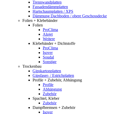
Trennwandplatten
Fassadendämmplatten
Hartschaumplatten / XPS
Dämmung Dachboden / obere Geschossdecke
Folien + Klebebänder
Folien
ProClima
Alujet
Weitere
Klebebänder + Dichtstoffe
ProClima
Isover
Soudal
Sonstige
Trockenbau
Gipskartonplatten
Gipsfaser- / Estrichplatten
Profile + Zubehör, Abhängung
Profile
Abhängung
Zubehör
Spachtel, Kleber
Zubehör
Dampfbremsen + Zubehör
Isover