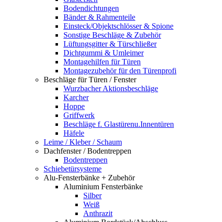
Bodendichtungen
Bänder & Rahmenteile
Einsteck/Objektschlösser & Spione
Sonstige Beschläge & Zubehör
Lüftungsgitter & Türschließer
Dichtgummi & Umleimer
Montagehilfen für Türen
Montagezubehör für den Türenprofi
Beschläge für Türen / Fenster
Wurzbacher Aktionsbeschläge
Karcher
Hoppe
Griffwerk
Beschläge f. Glastürenu.Innentüren
Häfele
Leime / Kleber / Schaum
Dachfenster / Bodentreppen
Bodentreppen
Schiebetürsysteme
Alu-Fensterbänke + Zubehör
Aluminium Fensterbänke
Silber
Weiß
Anthrazit