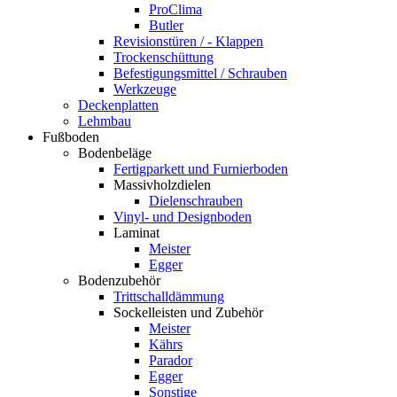
ProClima
Butler
Revisionstüren / - Klappen
Trockenschüttung
Befestigungsmittel / Schrauben
Werkzeuge
Deckenplatten
Lehmbau
Fußboden
Bodenbeläge
Fertigparkett und Furnierboden
Massivholzdielen
Dielenschrauben
Vinyl- und Designboden
Laminat
Meister
Egger
Bodenzubehör
Trittschalldämmung
Sockelleisten und Zubehör
Meister
Kährs
Parador
Egger
Sonstige