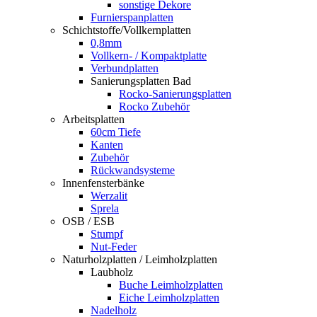
sonstige Dekore
Furnierspanplatten
Schichtstoffe/Vollkernplatten
0,8mm
Vollkern- / Kompaktplatte
Verbundplatten
Sanierungsplatten Bad
Rocko-Sanierungsplatten
Rocko Zubehör
Arbeitsplatten
60cm Tiefe
Kanten
Zubehör
Rückwandsysteme
Innenfensterbänke
Werzalit
Sprela
OSB / ESB
Stumpf
Nut-Feder
Naturholzplatten / Leimholzplatten
Laubholz
Buche Leimholzplatten
Eiche Leimholzplatten
Nadelholz