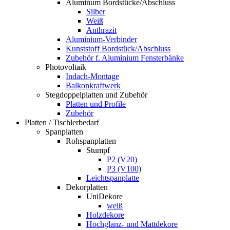
Aluminum Bordstücke/Abschluss
Silber
Weiß
Anthrazit
Aluminium-Verbinder
Kunststoff Bordstück/Abschluss
Zubehör f. Aluminium Fensterbänke
Photovoltaik
Indach-Montage
Balkonkraftwerk
Stegdoppelplatten und Zubehör
Platten und Profile
Zubehör
Platten / Tischlerbedarf
Spanplatten
Rohspanplatten
Stumpf
P2 (V20)
P3 (V100)
Leichtspanplatte
Dekorplatten
UniDekore
weiß
Holzdekore
Hochglanz- und Mattdekore