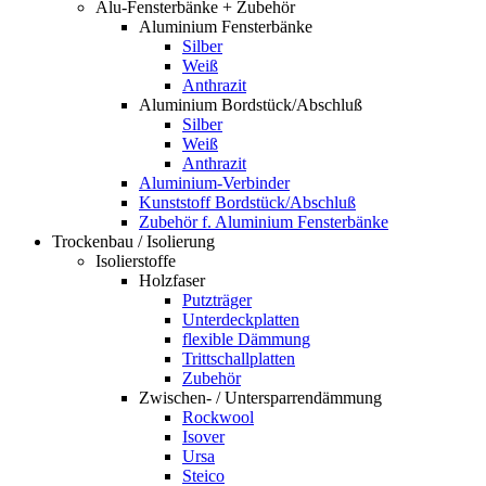
Alu-Fensterbänke + Zubehör
Aluminium Fensterbänke
Silber
Weiß
Anthrazit
Aluminium Bordstück/Abschluß
Silber
Weiß
Anthrazit
Aluminium-Verbinder
Kunststoff Bordstück/Abschluß
Zubehör f. Aluminium Fensterbänke
Trockenbau / Isolierung
Isolierstoffe
Holzfaser
Putzträger
Unterdeckplatten
flexible Dämmung
Trittschallplatten
Zubehör
Zwischen- / Untersparrendämmung
Rockwool
Isover
Ursa
Steico