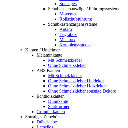
Sonstiges
Schubkastenauszüge / Führungssysteme
Movento
Rollschubführung
Schubkastenzargensysteme
Antaro
Legrabox
Metabox
Komplettsysteme
Kanten / Umleimer
Melaminkante
Mit Schmelzkleber
Ohne Schmelzkleber
ABS Kanten
Mit Schmelzkleber
Ohne Schmelzkleber Unidekor
Ohne Schmelzkleber Holzdekor
Ohne Schmelzkleber sonstige Dekore
Echtholzkanten
Dünnkante
Starkfurnier
Grundierkanten
Sonstiges Zubehör
Dübelstäbe
Lamellos