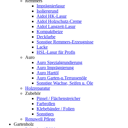
Remmers
Imprägnierlasur
Isoliergrund
Aidol HK-Lasur
Aidol Holzschutz-Creme
Aidol Langzeit-Lasur
Kompaktbeize
Deckfarbe
Sonstige Remmers-Erzeugnisse
Lacke
HSL-Lasur für Profis
Auro
Auro Spezialgrundierung
Auro Imprägnierung
Auro Hartöl
Auro Garten-u.Terrassenöle
Sonstige Wachse, Seifen u. Öle
Holzreparatur
Zubehör
Pinsel / Flächenstreicher
Farbrollen
Klebebänder / Folien
Sonstiges
Renuwell Pflege
Gartenholz