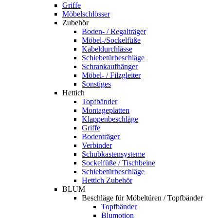
Griffe
Möbelschlösser
Zubehör
Boden- / Regalträger
Möbel-/Sockelfüße
Kabeldurchlässe
Schiebetürbeschläge
Schrankaufhänger
Möbel- / Filzgleiter
Sonstiges
Hettich
Topfbänder
Montageplatten
Klappenbeschläge
Griffe
Bodenträger
Verbinder
Schubkastensysteme
Sockelfüße / Tischbeine
Schiebetürbeschläge
Hettich Zubehör
BLUM
Beschläge für Möbeltüren / Topfbänder
Topfbänder
Blumotion