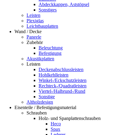
Abdeckkappen, Aststöpsel
Sonstiges
Leisten
Plexiglas
Leichtbauplatten
Wand / Decke
Paneele
Zubehör
Beleuchtung
Befestigung
Akustikplatten
Leisten
Deckenabschlussleisten
Hohlkehlleisten
Winkel-/Eckschutzleisten
Rechteck-/Quadratleisten
Viertel-/Halbrund-/Rund
Sonstige
Altholzdesign
Eisenteile / Befestigungsmaterial
Schrauben
Holz- und Spanplattenschrauben
Heco
Spax
Lederer