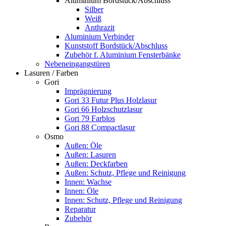
Aluminium Bordstück/Abschluss
Silber
Weiß
Anthrazit
Aluminium Verbinder
Kunststoff Bordstück/Abschluss
Zubehör f. Aluminium Fensterbänke
Nebeneingangstüren
Lasuren / Farben
Gori
Imprägnierung
Gori 33 Futur Plus Holzlasur
Gori 66 Holzschutzlasur
Gori 79 Farblos
Gori 88 Compactlasur
Osmo
Außen: Öle
Außen: Lasuren
Außen: Deckfarben
Außen: Schutz, Pflege und Reinigung
Innen: Wachse
Innen: Öle
Innen: Schutz, Pflege und Reinigung
Reparatur
Zubehör