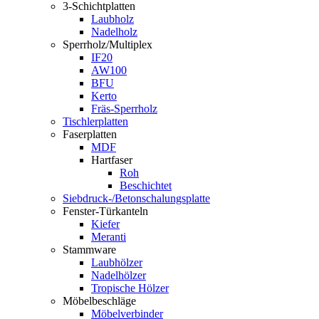
3-Schichtplatten
Laubholz
Nadelholz
Sperrholz/Multiplex
IF20
AW100
BFU
Kerto
Fräs-Sperrholz
Tischlerplatten
Faserplatten
MDF
Hartfaser
Roh
Beschichtet
Siebdruck-/Betonschalungsplatte
Fenster-Türkanteln
Kiefer
Meranti
Stammware
Laubhölzer
Nadelhölzer
Tropische Hölzer
Möbelbeschläge
Möbelverbinder