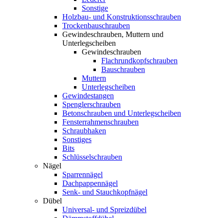
Sonstige
Holzbau- und Konstruktionsschrauben
Trockenbauschrauben
Gewindeschrauben, Muttern und
Unterlegscheiben
Gewindeschrauben
Flachrundkopfschrauben
Bauschrauben
Muttern
Unterlegscheiben
Gewindestangen
Spenglerschrauben
Betonschrauben und Unterlegscheiben
Fensterrahmenschrauben
Schraubhaken
Sonstiges
Bits
Schlüsselschrauben
Nägel
Sparrennägel
Dachpappennägel
Senk- und Stauchkopfnägel
Dübel
Universal- und Spreizdübel