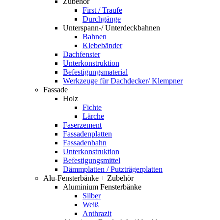
Zubehör
First / Traufe
Durchgänge
Unterspann-/ Unterdeckbahnen
Bahnen
Klebebänder
Dachfenster
Unterkonstruktion
Befestigungsmaterial
Werkzeuge für Dachdecker/ Klempner
Fassade
Holz
Fichte
Lärche
Faserzement
Fassadenplatten
Fassadenbahn
Unterkonstruktion
Befestigungsmittel
Dämmplatten / Putzträgerplatten
Alu-Fensterbänke + Zubehör
Aluminium Fensterbänke
Silber
Weiß
Anthrazit