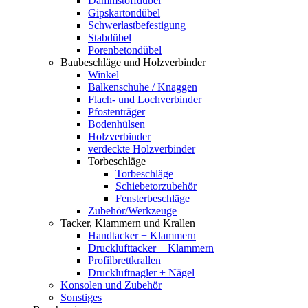
Dämmstoffdübel
Gipskartondübel
Schwerlastbefestigung
Stabdübel
Porenbetondübel
Baubeschläge und Holzverbinder
Winkel
Balkenschuhe / Knaggen
Flach- und Lochverbinder
Pfostenträger
Bodenhülsen
Holzverbinder
verdeckte Holzverbinder
Torbeschläge
Torbeschläge
Schiebetorzubehör
Fensterbeschläge
Zubehör/Werkzeuge
Tacker, Klammern und Krallen
Handtacker + Klammern
Drucklufttacker + Klammern
Profilbrettkrallen
Druckluftnagler + Nägel
Konsolen und Zubehör
Sonstiges