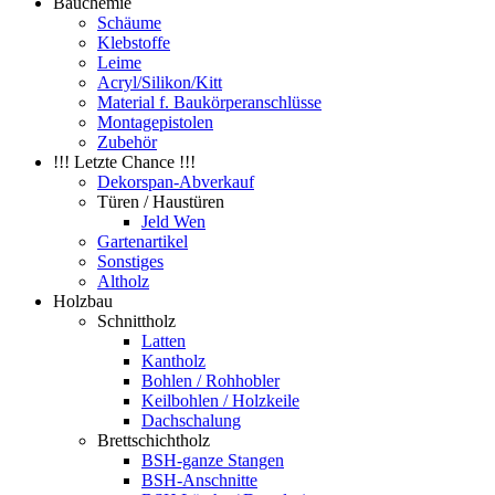
Bauchemie
Schäume
Klebstoffe
Leime
Acryl/Silikon/Kitt
Material f. Baukörperanschlüsse
Montagepistolen
Zubehör
!!! Letzte Chance !!!
Dekorspan-Abverkauf
Türen / Haustüren
Jeld Wen
Gartenartikel
Sonstiges
Altholz
Holzbau
Schnittholz
Latten
Kantholz
Bohlen / Rohhobler
Keilbohlen / Holzkeile
Dachschalung
Brettschichtholz
BSH-ganze Stangen
BSH-Anschnitte