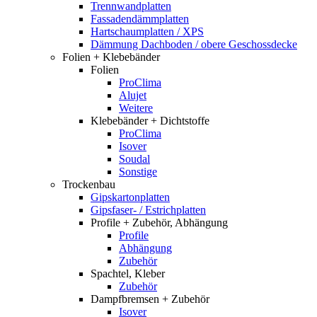
Trennwandplatten
Fassadendämmplatten
Hartschaumplatten / XPS
Dämmung Dachboden / obere Geschossdecke
Folien + Klebebänder
Folien
ProClima
Alujet
Weitere
Klebebänder + Dichtstoffe
ProClima
Isover
Soudal
Sonstige
Trockenbau
Gipskartonplatten
Gipsfaser- / Estrichplatten
Profile + Zubehör, Abhängung
Profile
Abhängung
Zubehör
Spachtel, Kleber
Zubehör
Dampfbremsen + Zubehör
Isover