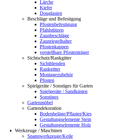
Lärche
Kiefer
Douglasien
Beschläge und Befestigung
Pfostenbefestigung
Pfahlstützen
Zaunbeschläge
Zaunriegelhalter
Pfostenkappen
verstellbare Pfostenträger
Sichtschutz/Rankgitter
Sichtblenden
Rankgitter
Montagezubehör
Pfosten
Spielgeräte / Sonstiges für Garten
Spielgeräte / Sandkästen
Sonstiges
Gartenmöbel
Gartendekoration
Bodenbeläge/Pflaster/Kies
Gestaltungselemente Stein
Gestaltungselemente Holz
Werkzeuge / Maschinen
Spannwerkzeuge/Keile