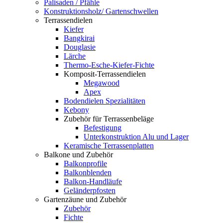
Palisaden / Pfähle
Konstruktionsholz/ Gartenschwellen
Terrassendielen
Kiefer
Bangkirai
Douglasie
Lärche
Thermo-Esche-Kiefer-Fichte
Komposit-Terrassendielen
Megawood
Apex
Bodendielen Spezialitäten
Kebony
Zubehör für Terrassenbeläge
Befestigung
Unterkonstruktion Alu und Lager
Keramische Terrassenplatten
Balkone und Zubehör
Balkonprofile
Balkonblenden
Balkon-Handläufe
Geländerpfosten
Gartenzäune und Zubehör
Zubehör
Fichte