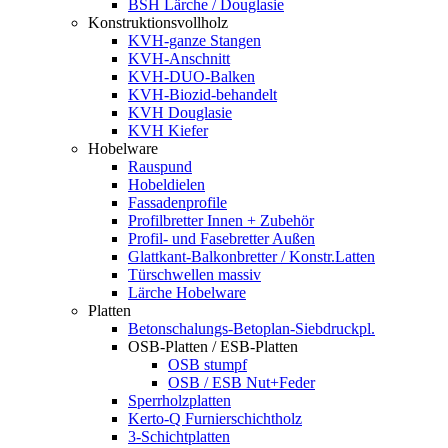
BSH Lärche / Douglasie
Konstruktionsvollholz
KVH-ganze Stangen
KVH-Anschnitt
KVH-DUO-Balken
KVH-Biozid-behandelt
KVH Douglasie
KVH Kiefer
Hobelware
Rauspund
Hobeldielen
Fassadenprofile
Profilbretter Innen + Zubehör
Profil- und Fasebretter Außen
Glattkant-Balkonbretter / Konstr.Latten
Türschwellen massiv
Lärche Hobelware
Platten
Betonschalungs-Betoplan-Siebdruckpl.
OSB-Platten / ESB-Platten
OSB stumpf
OSB / ESB Nut+Feder
Sperrholzplatten
Kerto-Q Furnierschichtholz
3-Schichtplatten