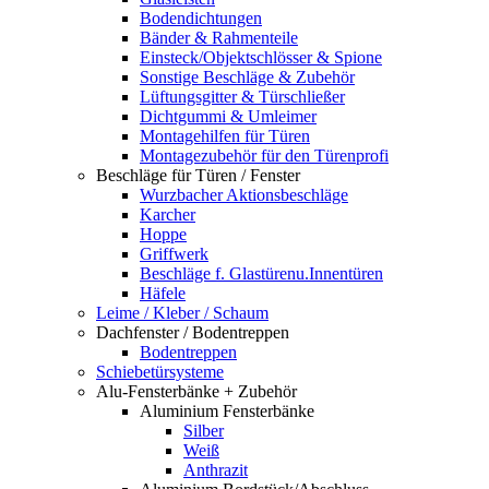
Bodendichtungen
Bänder & Rahmenteile
Einsteck/Objektschlösser & Spione
Sonstige Beschläge & Zubehör
Lüftungsgitter & Türschließer
Dichtgummi & Umleimer
Montagehilfen für Türen
Montagezubehör für den Türenprofi
Beschläge für Türen / Fenster
Wurzbacher Aktionsbeschläge
Karcher
Hoppe
Griffwerk
Beschläge f. Glastürenu.Innentüren
Häfele
Leime / Kleber / Schaum
Dachfenster / Bodentreppen
Bodentreppen
Schiebetürsysteme
Alu-Fensterbänke + Zubehör
Aluminium Fensterbänke
Silber
Weiß
Anthrazit