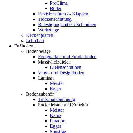
ProClima
Butler
Revisionstüren / - Klappen
Trockenschüttung
Befestigungsmittel / Schrauben
Werkzeuge
Deckenplatten
Lehmbau
Fußboden
Bodenbeläge
Fertigparkett und Furnierboden
Massivholzdielen
Dielenschrauben
Vinyl- und Designboden
Laminat
Meister
Egger
Bodenzubehör
Trittschalldämmung
Sockelleisten und Zubehör
Meister
Kährs
Parador
Egger
Sonstige