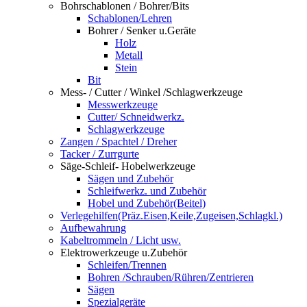
Bohrschablonen / Bohrer/Bits
Schablonen/Lehren
Bohrer / Senker u.Geräte
Holz
Metall
Stein
Bit
Mess- / Cutter / Winkel /Schlagwerkzeuge
Messwerkzeuge
Cutter/ Schneidwerkz.
Schlagwerkzeuge
Zangen / Spachtel / Dreher
Tacker / Zurrgurte
Säge-Schleif- Hobelwerkzeuge
Sägen und Zubehör
Schleifwerkz. und Zubehör
Hobel und Zubehör(Beitel)
Verlegehilfen(Präz.Eisen,Keile,Zugeisen,Schlagkl.)
Aufbewahrung
Kabeltrommeln / Licht usw.
Elektrowerkzeuge u.Zubehör
Schleifen/Trennen
Bohren /Schrauben/Rühren/Zentrieren
Sägen
Spezialgeräte