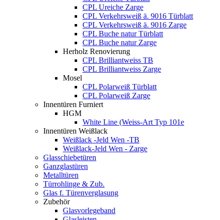
CPL Ureiche Zarge
CPL Verkehrsweiß ä. 9016 Türblatt
CPL Verkehrsweiß ä. 9016 Zarge
CPL Buche natur Türblatt
CPL Buche natur Zarge
Herholz Renovierung
CPL Brilliantweiss TB
CPL Brilliantweiss Zarge
Mosel
CPL Polarweiß Türblatt
CPL Polarweiß Zarge
Innentüren Furniert
HGM
White Line (Weiss-Art Typ 101e
Innentüren Weißlack
Weißlack -Jeld Wen -TB
Weißlack-Jeld Wen - Zarge
Glasschiebetüren
Ganzglastüren
Metalltüren
Türrohlinge & Zub.
Glas f. Türenverglasung
Zubehör
Glasvorlegeband
Glasleisten