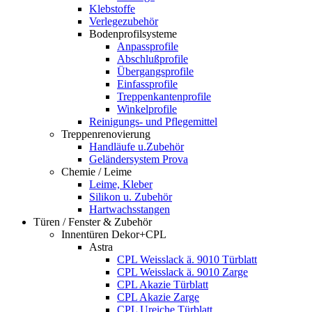
Klebstoffe
Verlegezubehör
Bodenprofilsysteme
Anpassprofile
Abschlußprofile
Übergangsprofile
Einfassprofile
Treppenkantenprofile
Winkelprofile
Reinigungs- und Pflegemittel
Treppenrenovierung
Handläufe u.Zubehör
Geländersystem Prova
Chemie / Leime
Leime, Kleber
Silikon u. Zubehör
Hartwachsstangen
Türen / Fenster & Zubehör
Innentüren Dekor+CPL
Astra
CPL Weisslack ä. 9010 Türblatt
CPL Weisslack ä. 9010 Zarge
CPL Akazie Türblatt
CPL Akazie Zarge
CPL Ureiche Türblatt