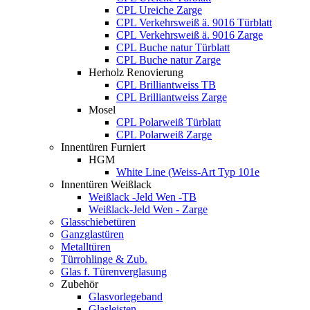
CPL Ureiche Zarge
CPL Verkehrsweiß ä. 9016 Türblatt
CPL Verkehrsweiß ä. 9016 Zarge
CPL Buche natur Türblatt
CPL Buche natur Zarge
Herholz Renovierung
CPL Brilliantweiss TB
CPL Brilliantweiss Zarge
Mosel
CPL Polarweiß Türblatt
CPL Polarweiß Zarge
Innentüren Furniert
HGM
White Line (Weiss-Art Typ 101e
Innentüren Weißlack
Weißlack -Jeld Wen -TB
Weißlack-Jeld Wen - Zarge
Glasschiebetüren
Ganzglastüren
Metalltüren
Türrohlinge & Zub.
Glas f. Türenverglasung
Zubehör
Glasvorlegeband
Glasleisten