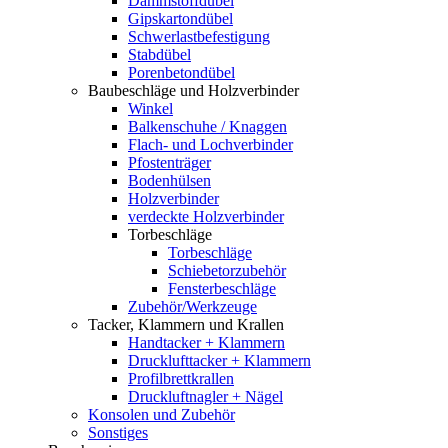
Dämmstoffdübel
Gipskartondübel
Schwerlastbefestigung
Stabdübel
Porenbetondübel
Baubeschläge und Holzverbinder
Winkel
Balkenschuhe / Knaggen
Flach- und Lochverbinder
Pfostenträger
Bodenhülsen
Holzverbinder
verdeckte Holzverbinder
Torbeschläge
Torbeschläge
Schiebetorzubehör
Fensterbeschläge
Zubehör/Werkzeuge
Tacker, Klammern und Krallen
Handtacker + Klammern
Drucklufttacker + Klammern
Profilbrettkrallen
Druckluftnagler + Nägel
Konsolen und Zubehör
Sonstiges