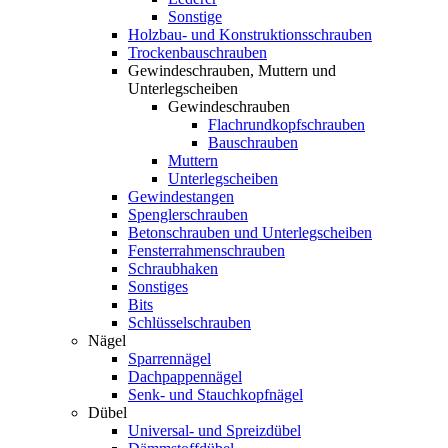
Sonstige
Holzbau- und Konstruktionsschrauben
Trockenbauschrauben
Gewindeschrauben, Muttern und
Unterlegscheiben
Gewindeschrauben
Flachrundkopfschrauben
Bauschrauben
Muttern
Unterlegscheiben
Gewindestangen
Spenglerschrauben
Betonschrauben und Unterlegscheiben
Fensterrahmenschrauben
Schraubhaken
Sonstiges
Bits
Schlüsselschrauben
Nägel
Sparrennägel
Dachpappennägel
Senk- und Stauchkopfnägel
Dübel
Universal- und Spreizdübel