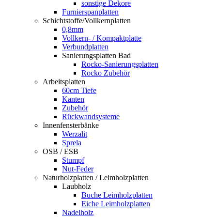
sonstige Dekore
Furnierspanplatten
Schichtstoffe/Vollkernplatten
0,8mm
Vollkern- / Kompaktplatte
Verbundplatten
Sanierungsplatten Bad
Rocko-Sanierungsplatten
Rocko Zubehör
Arbeitsplatten
60cm Tiefe
Kanten
Zubehör
Rückwandsysteme
Innenfensterbänke
Werzalit
Sprela
OSB / ESB
Stumpf
Nut-Feder
Naturholzplatten / Leimholzplatten
Laubholz
Buche Leimholzplatten
Eiche Leimholzplatten
Nadelholz