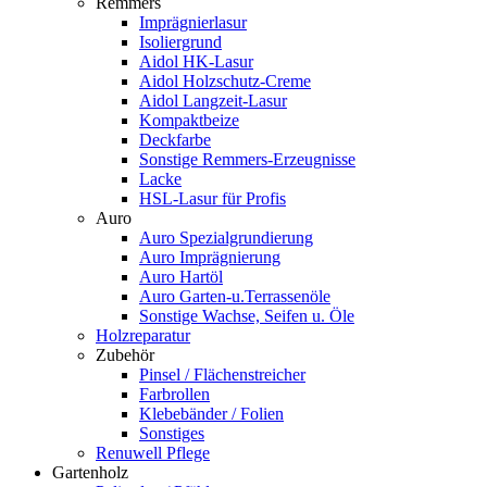
Remmers
Imprägnierlasur
Isoliergrund
Aidol HK-Lasur
Aidol Holzschutz-Creme
Aidol Langzeit-Lasur
Kompaktbeize
Deckfarbe
Sonstige Remmers-Erzeugnisse
Lacke
HSL-Lasur für Profis
Auro
Auro Spezialgrundierung
Auro Imprägnierung
Auro Hartöl
Auro Garten-u.Terrassenöle
Sonstige Wachse, Seifen u. Öle
Holzreparatur
Zubehör
Pinsel / Flächenstreicher
Farbrollen
Klebebänder / Folien
Sonstiges
Renuwell Pflege
Gartenholz