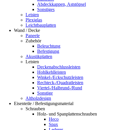
Abdeckkappen, Aststöpsel
Sonstiges
Leisten
Plexiglas
Leichtbauplatten
Wand / Decke
Paneele
Zubehör
Beleuchtung
Befestigung
Akustikplatten
Leisten
Deckenabschlussleisten
Hohlkehlleisten
Winkel-/Eckschutzleisten
Rechteck-/Quadratleisten
Viertel-/Halbrund-/Rund
Sonstige
Altholzdesign
Eisenteile / Befestigungsmaterial
Schrauben
Holz- und Spanplattenschrauben
Heco
Spax
Lederer