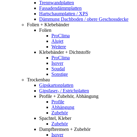
Trennwandplatten
Fassadendämmplatten
Hartschaumplatten / XPS
Dämmung Dachboden / obere Geschossdecke
Folien + Klebebänder
Folien
ProClima
Alujet
Weitere
Klebebänder + Dichtstoffe
ProClima
Isover
Soudal
Sonstige
Trockenbau
Gipskartonplatten
Gipsfaser- / Estrichplatten
Profile + Zubehör, Abhängung
Profile
Abhängung
Zubehör
Spachtel, Kleber
Zubehör
Dampfbremsen + Zubehör
Isover