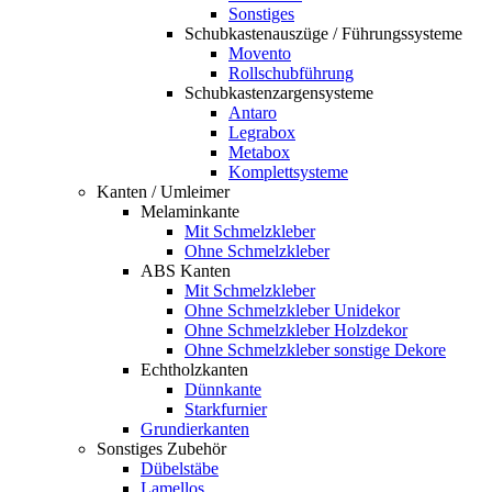
Sonstiges
Schubkastenauszüge / Führungssysteme
Movento
Rollschubführung
Schubkastenzargensysteme
Antaro
Legrabox
Metabox
Komplettsysteme
Kanten / Umleimer
Melaminkante
Mit Schmelzkleber
Ohne Schmelzkleber
ABS Kanten
Mit Schmelzkleber
Ohne Schmelzkleber Unidekor
Ohne Schmelzkleber Holzdekor
Ohne Schmelzkleber sonstige Dekore
Echtholzkanten
Dünnkante
Starkfurnier
Grundierkanten
Sonstiges Zubehör
Dübelstäbe
Lamellos