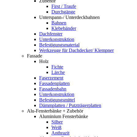
Zubehör
First / Traufe
Durchgänge
Unterspann-/ Unterdeckbahnen
Bahnen
Klebebänder
Dachfenster
Unterkonstruktion
Befestigungsmaterial
Werkzeuge für Dachdecker/ Klempner
Fassade
Holz
Fichte
Lärche
Faserzement
Fassadenplatten
Fassadenbahn
Unterkonstruktion
Befestigungsmittel
Dämmplatten / Putzträgerplatten
Alu-Fensterbänke + Zubehör
Aluminium Fensterbänke
Silber
Weiß
Anthrazit