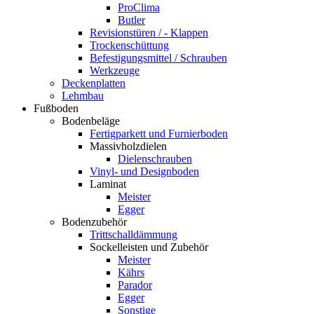
ProClima
Butler
Revisionstüren / - Klappen
Trockenschüttung
Befestigungsmittel / Schrauben
Werkzeuge
Deckenplatten
Lehmbau
Fußboden
Bodenbeläge
Fertigparkett und Furnierboden
Massivholzdielen
Dielenschrauben
Vinyl- und Designboden
Laminat
Meister
Egger
Bodenzubehör
Trittschalldämmung
Sockelleisten und Zubehör
Meister
Kährs
Parador
Egger
Sonstige