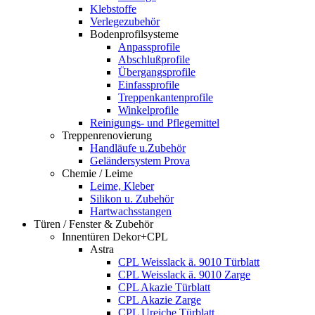
Klebstoffe
Verlegezubehör
Bodenprofilsysteme
Anpassprofile
Abschlußprofile
Übergangsprofile
Einfassprofile
Treppenkantenprofile
Winkelprofile
Reinigungs- und Pflegemittel
Treppenrenovierung
Handläufe u.Zubehör
Geländersystem Prova
Chemie / Leime
Leime, Kleber
Silikon u. Zubehör
Hartwachsstangen
Türen / Fenster & Zubehör
Innentüren Dekor+CPL
Astra
CPL Weisslack ä. 9010 Türblatt
CPL Weisslack ä. 9010 Zarge
CPL Akazie Türblatt
CPL Akazie Zarge
CPL Ureiche Türblatt