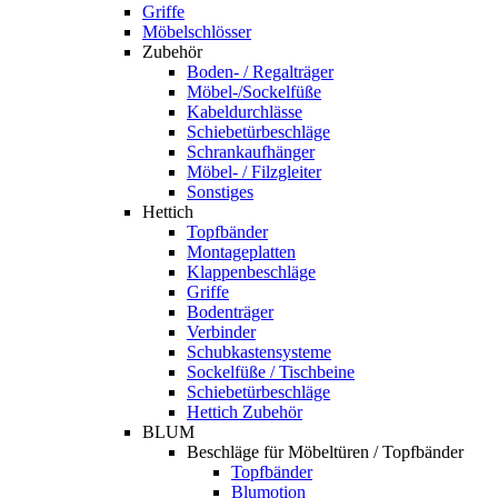
Griffe
Möbelschlösser
Zubehör
Boden- / Regalträger
Möbel-/Sockelfüße
Kabeldurchlässe
Schiebetürbeschläge
Schrankaufhänger
Möbel- / Filzgleiter
Sonstiges
Hettich
Topfbänder
Montageplatten
Klappenbeschläge
Griffe
Bodenträger
Verbinder
Schubkastensysteme
Sockelfüße / Tischbeine
Schiebetürbeschläge
Hettich Zubehör
BLUM
Beschläge für Möbeltüren / Topfbänder
Topfbänder
Blumotion