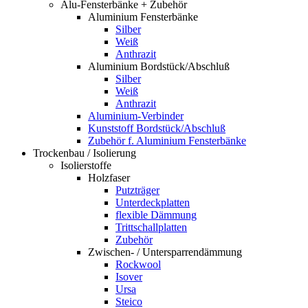
Alu-Fensterbänke + Zubehör
Aluminium Fensterbänke
Silber
Weiß
Anthrazit
Aluminium Bordstück/Abschluß
Silber
Weiß
Anthrazit
Aluminium-Verbinder
Kunststoff Bordstück/Abschluß
Zubehör f. Aluminium Fensterbänke
Trockenbau / Isolierung
Isolierstoffe
Holzfaser
Putzträger
Unterdeckplatten
flexible Dämmung
Trittschallplatten
Zubehör
Zwischen- / Untersparrendämmung
Rockwool
Isover
Ursa
Steico