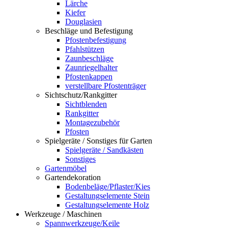
Lärche
Kiefer
Douglasien
Beschläge und Befestigung
Pfostenbefestigung
Pfahlstützen
Zaunbeschläge
Zaunriegelhalter
Pfostenkappen
verstellbare Pfostenträger
Sichtschutz/Rankgitter
Sichtblenden
Rankgitter
Montagezubehör
Pfosten
Spielgeräte / Sonstiges für Garten
Spielgeräte / Sandkästen
Sonstiges
Gartenmöbel
Gartendekoration
Bodenbeläge/Pflaster/Kies
Gestaltungselemente Stein
Gestaltungselemente Holz
Werkzeuge / Maschinen
Spannwerkzeuge/Keile