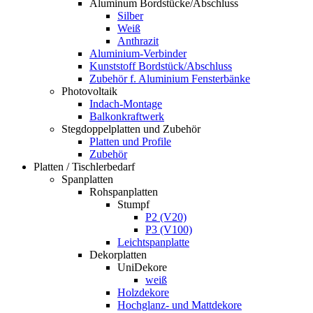
Aluminum Bordstücke/Abschluss
Silber
Weiß
Anthrazit
Aluminium-Verbinder
Kunststoff Bordstück/Abschluss
Zubehör f. Aluminium Fensterbänke
Photovoltaik
Indach-Montage
Balkonkraftwerk
Stegdoppelplatten und Zubehör
Platten und Profile
Zubehör
Platten / Tischlerbedarf
Spanplatten
Rohspanplatten
Stumpf
P2 (V20)
P3 (V100)
Leichtspanplatte
Dekorplatten
UniDekore
weiß
Holzdekore
Hochglanz- und Mattdekore