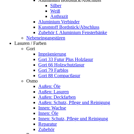
Aluminium Bordstück/Abschluss
Silber
Weiß
Anthrazit
Aluminium Verbinder
Kunststoff Bordstück/Abschluss
Zubehör f. Aluminium Fensterbänke
Nebeneingangstüren
Lasuren / Farben
Gori
Imprägnierung
Gori 33 Futur Plus Holzlasur
Gori 66 Holzschutzlasur
Gori 79 Farblos
Gori 88 Compactlasur
Osmo
Außen: Öle
Außen: Lasuren
Außen: Deckfarben
Außen: Schutz, Pflege und Reinigung
Innen: Wachse
Innen: Öle
Innen: Schutz, Pflege und Reinigung
Reparatur
Zubehör