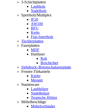
3-Schichtplatten
Laubholz
Nadelholz
Sperrholz/Multiplex
IF20
AW100
BFU
Kerto
Fräs-Sperrholz
Tischlerplatten
Faserplatten
MDF
Hartfaser
Roh
Beschichtet
Siebdruck-/Betonschalungsplatte
Fenster-Türkanteln
Kiefer
Meranti
Stammware
Laubhölzer
Nadelhölzer
Tropische Hölzer
Möbelbeschläge
Möbelverbinder