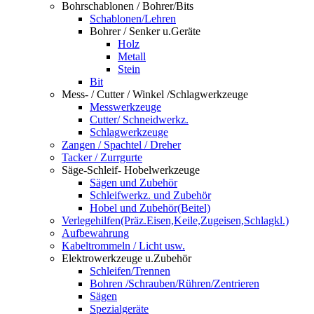
Bohrschablonen / Bohrer/Bits
Schablonen/Lehren
Bohrer / Senker u.Geräte
Holz
Metall
Stein
Bit
Mess- / Cutter / Winkel /Schlagwerkzeuge
Messwerkzeuge
Cutter/ Schneidwerkz.
Schlagwerkzeuge
Zangen / Spachtel / Dreher
Tacker / Zurrgurte
Säge-Schleif- Hobelwerkzeuge
Sägen und Zubehör
Schleifwerkz. und Zubehör
Hobel und Zubehör(Beitel)
Verlegehilfen(Präz.Eisen,Keile,Zugeisen,Schlagkl.)
Aufbewahrung
Kabeltrommeln / Licht usw.
Elektrowerkzeuge u.Zubehör
Schleifen/Trennen
Bohren /Schrauben/Rühren/Zentrieren
Sägen
Spezialgeräte