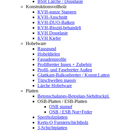
BSH Lärche / Douglasie
Konstruktionsvollholz
KVH-ganze Stangen
KVH-Anschnitt
KVH-DUO-Balken
KVH-Biozid-behandelt
KVH Douglasie
KVH Kiefer
Hobelware
Rauspund
Hobeldielen
Fassadenprofile
Profilbretter Innen + Zubehör
Profil- und Fasebretter Außen
Glattkant-Balkonbretter / Konstr.Latten
Türschwellen massiv
Lärche Hobelware
Platten
Betonschalungs-Betoplan-Siebdruckpl.
OSB-Platten / ESB-Platten
OSB stumpf
OSB / ESB Nut+Feder
Sperrholzplatten
Kerto-Q Furnierschichtholz
3-Schichtplatten