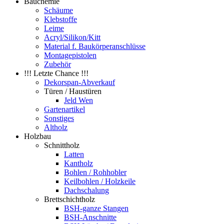
Bauchemie
Schäume
Klebstoffe
Leime
Acryl/Silikon/Kitt
Material f. Baukörperanschlüsse
Montagepistolen
Zubehör
!!! Letzte Chance !!!
Dekorspan-Abverkauf
Türen / Haustüren
Jeld Wen
Gartenartikel
Sonstiges
Altholz
Holzbau
Schnittholz
Latten
Kantholz
Bohlen / Rohhobler
Keilbohlen / Holzkeile
Dachschalung
Brettschichtholz
BSH-ganze Stangen
BSH-Anschnitte