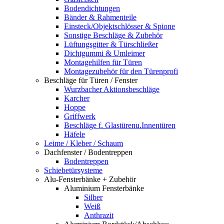
Bodendichtungen
Bänder & Rahmenteile
Einsteck/Objektschlösser & Spione
Sonstige Beschläge & Zubehör
Lüftungsgitter & Türschließer
Dichtgummi & Umleimer
Montagehilfen für Türen
Montagezubehör für den Türenprofi
Beschläge für Türen / Fenster
Wurzbacher Aktionsbeschläge
Karcher
Hoppe
Griffwerk
Beschläge f. Glastürenu.Innentüren
Häfele
Leime / Kleber / Schaum
Dachfenster / Bodentreppen
Bodentreppen
Schiebetürsysteme
Alu-Fensterbänke + Zubehör
Aluminium Fensterbänke
Silber
Weiß
Anthrazit