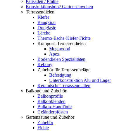
Palisaden / Pfähle
Konstruktionsholz/ Gartenschwellen
Terrassendielen
Kiefer
Bangkirai
Douglasie
Lärche
Thermo-Esche-Kiefer-Fichte
Komposit-Terrassendielen
Megawood
Apex
Bodendielen Spezialitäten
Kebony
Zubehör für Terrassenbeläge
Befestigung
Unterkonstruktion Alu und Lager
Keramische Terrassenplatten
Balkone und Zubehör
Balkonprofile
Balkonblenden
Balkon-Handläufe
Geländerpfosten
Gartenzäune und Zubehör
Zubehör
Fichte