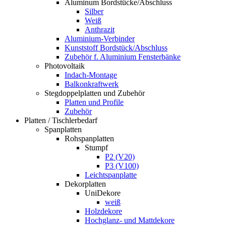
Aluminum Bordstücke/Abschluss
Silber
Weiß
Anthrazit
Aluminium-Verbinder
Kunststoff Bordstück/Abschluss
Zubehör f. Aluminium Fensterbänke
Photovoltaik
Indach-Montage
Balkonkraftwerk
Stegdoppelplatten und Zubehör
Platten und Profile
Zubehör
Platten / Tischlerbedarf
Spanplatten
Rohspanplatten
Stumpf
P2 (V20)
P3 (V100)
Leichtspanplatte
Dekorplatten
UniDekore
weiß
Holzdekore
Hochglanz- und Mattdekore