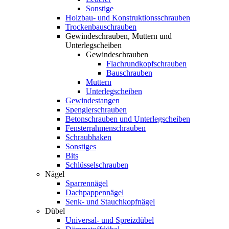
Sonstige
Holzbau- und Konstruktionsschrauben
Trockenbauschrauben
Gewindeschrauben, Muttern und
Unterlegscheiben
Gewindeschrauben
Flachrundkopfschrauben
Bauschrauben
Muttern
Unterlegscheiben
Gewindestangen
Spenglerschrauben
Betonschrauben und Unterlegscheiben
Fensterrahmenschrauben
Schraubhaken
Sonstiges
Bits
Schlüsselschrauben
Nägel
Sparrennägel
Dachpappennägel
Senk- und Stauchkopfnägel
Dübel
Universal- und Spreizdübel