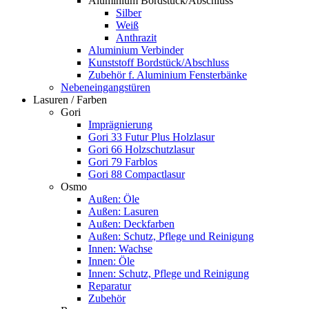
Aluminium Bordstück/Abschluss
Silber
Weiß
Anthrazit
Aluminium Verbinder
Kunststoff Bordstück/Abschluss
Zubehör f. Aluminium Fensterbänke
Nebeneingangstüren
Lasuren / Farben
Gori
Imprägnierung
Gori 33 Futur Plus Holzlasur
Gori 66 Holzschutzlasur
Gori 79 Farblos
Gori 88 Compactlasur
Osmo
Außen: Öle
Außen: Lasuren
Außen: Deckfarben
Außen: Schutz, Pflege und Reinigung
Innen: Wachse
Innen: Öle
Innen: Schutz, Pflege und Reinigung
Reparatur
Zubehör