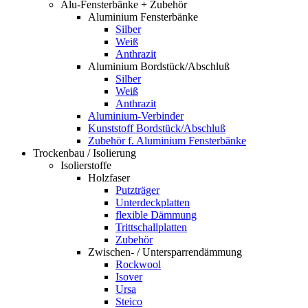
Alu-Fensterbänke + Zubehör
Aluminium Fensterbänke
Silber
Weiß
Anthrazit
Aluminium Bordstück/Abschluß
Silber
Weiß
Anthrazit
Aluminium-Verbinder
Kunststoff Bordstück/Abschluß
Zubehör f. Aluminium Fensterbänke
Trockenbau / Isolierung
Isolierstoffe
Holzfaser
Putzträger
Unterdeckplatten
flexible Dämmung
Trittschallplatten
Zubehör
Zwischen- / Untersparrendämmung
Rockwool
Isover
Ursa
Steico