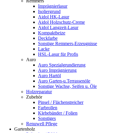
Remmers
Imprägnierlasur
Isoliergrund
Aidol HK-Lasur
Aidol Holzschutz-Creme
Aidol Langzeit-Lasur
Kompaktbeize
Deckfarbe
Sonstige Remmers-Erzeugnisse
Lacke
HSL-Lasur für Profis
Auro
Auro Spezialgrundierung
Auro Imprägnierung
Auro Hartöl
Auro Garten-u.Terrassenöle
Sonstige Wachse, Seifen u. Öle
Holzreparatur
Zubehör
Pinsel / Flächenstreicher
Farbrollen
Klebebänder / Folien
Sonstiges
Renuwell Pflege
Gartenholz