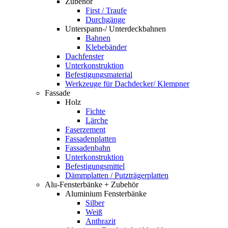
Zubehör
First / Traufe
Durchgänge
Unterspann-/ Unterdeckbahnen
Bahnen
Klebebänder
Dachfenster
Unterkonstruktion
Befestigungsmaterial
Werkzeuge für Dachdecker/ Klempner
Fassade
Holz
Fichte
Lärche
Faserzement
Fassadenplatten
Fassadenbahn
Unterkonstruktion
Befestigungsmittel
Dämmplatten / Putzträgerplatten
Alu-Fensterbänke + Zubehör
Aluminium Fensterbänke
Silber
Weiß
Anthrazit