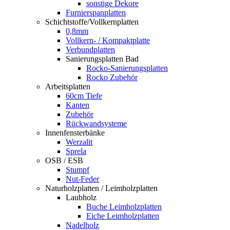
sonstige Dekore
Furnierspanplatten
Schichtstoffe/Vollkernplatten
0,8mm
Vollkern- / Kompaktplatte
Verbundplatten
Sanierungsplatten Bad
Rocko-Sanierungsplatten
Rocko Zubehör
Arbeitsplatten
60cm Tiefe
Kanten
Zubehör
Rückwandsysteme
Innenfensterbänke
Werzalit
Sprela
OSB / ESB
Stumpf
Nut-Feder
Naturholzplatten / Leimholzplatten
Laubholz
Buche Leimholzplatten
Eiche Leimholzplatten
Nadelholz