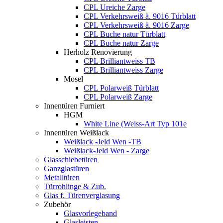
CPL Ureiche Zarge
CPL Verkehrsweiß ä. 9016 Türblatt
CPL Verkehrsweiß ä. 9016 Zarge
CPL Buche natur Türblatt
CPL Buche natur Zarge
Herholz Renovierung
CPL Brilliantweiss TB
CPL Brilliantweiss Zarge
Mosel
CPL Polarweiß Türblatt
CPL Polarweiß Zarge
Innentüren Furniert
HGM
White Line (Weiss-Art Typ 101e
Innentüren Weißlack
Weißlack -Jeld Wen -TB
Weißlack-Jeld Wen - Zarge
Glasschiebetüren
Ganzglastüren
Metalltüren
Türrohlinge & Zub.
Glas f. Türenverglasung
Zubehör
Glasvorlegeband
Glasleisten