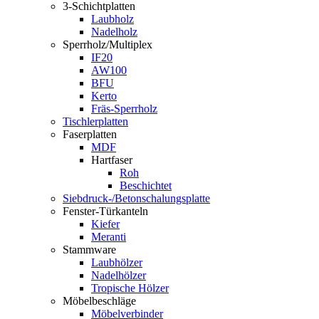
3-Schichtplatten
Laubholz
Nadelholz
Sperrholz/Multiplex
IF20
AW100
BFU
Kerto
Fräs-Sperrholz
Tischlerplatten
Faserplatten
MDF
Hartfaser
Roh
Beschichtet
Siebdruck-/Betonschalungsplatte
Fenster-Türkanteln
Kiefer
Meranti
Stammware
Laubhölzer
Nadelhölzer
Tropische Hölzer
Möbelbeschläge
Möbelverbinder