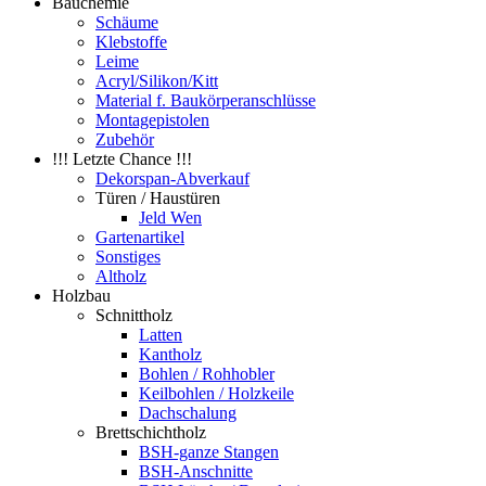
Bauchemie
Schäume
Klebstoffe
Leime
Acryl/Silikon/Kitt
Material f. Baukörperanschlüsse
Montagepistolen
Zubehör
!!! Letzte Chance !!!
Dekorspan-Abverkauf
Türen / Haustüren
Jeld Wen
Gartenartikel
Sonstiges
Altholz
Holzbau
Schnittholz
Latten
Kantholz
Bohlen / Rohhobler
Keilbohlen / Holzkeile
Dachschalung
Brettschichtholz
BSH-ganze Stangen
BSH-Anschnitte