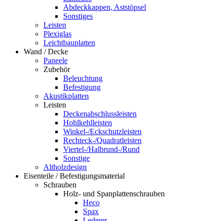
Abdeckkappen, Aststöpsel
Sonstiges
Leisten
Plexiglas
Leichtbauplatten
Wand / Decke
Paneele
Zubehör
Beleuchtung
Befestigung
Akustikplatten
Leisten
Deckenabschlussleisten
Hohlkehlleisten
Winkel-/Eckschutzleisten
Rechteck-/Quadratleisten
Viertel-/Halbrund-/Rund
Sonstige
Altholzdesign
Eisenteile / Befestigungsmaterial
Schrauben
Holz- und Spanplattenschrauben
Heco
Spax
Lederer