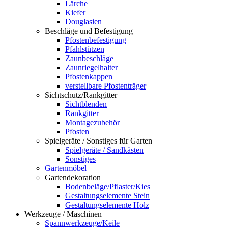
Lärche
Kiefer
Douglasien
Beschläge und Befestigung
Pfostenbefestigung
Pfahlstützen
Zaunbeschläge
Zaunriegelhalter
Pfostenkappen
verstellbare Pfostenträger
Sichtschutz/Rankgitter
Sichtblenden
Rankgitter
Montagezubehör
Pfosten
Spielgeräte / Sonstiges für Garten
Spielgeräte / Sandkästen
Sonstiges
Gartenmöbel
Gartendekoration
Bodenbeläge/Pflaster/Kies
Gestaltungselemente Stein
Gestaltungselemente Holz
Werkzeuge / Maschinen
Spannwerkzeuge/Keile