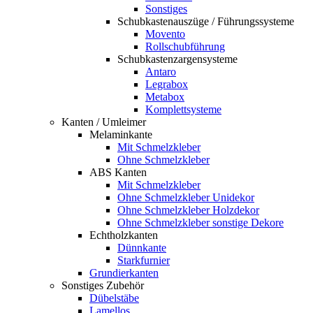
Sonstiges
Schubkastenauszüge / Führungssysteme
Movento
Rollschubführung
Schubkastenzargensysteme
Antaro
Legrabox
Metabox
Komplettsysteme
Kanten / Umleimer
Melaminkante
Mit Schmelzkleber
Ohne Schmelzkleber
ABS Kanten
Mit Schmelzkleber
Ohne Schmelzkleber Unidekor
Ohne Schmelzkleber Holzdekor
Ohne Schmelzkleber sonstige Dekore
Echtholzkanten
Dünnkante
Starkfurnier
Grundierkanten
Sonstiges Zubehör
Dübelstäbe
Lamellos