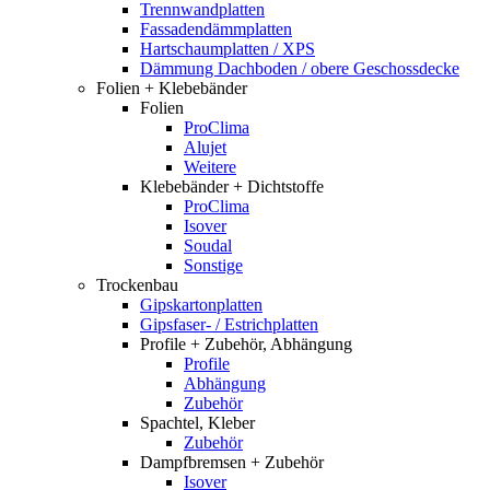
Trennwandplatten
Fassadendämmplatten
Hartschaumplatten / XPS
Dämmung Dachboden / obere Geschossdecke
Folien + Klebebänder
Folien
ProClima
Alujet
Weitere
Klebebänder + Dichtstoffe
ProClima
Isover
Soudal
Sonstige
Trockenbau
Gipskartonplatten
Gipsfaser- / Estrichplatten
Profile + Zubehör, Abhängung
Profile
Abhängung
Zubehör
Spachtel, Kleber
Zubehör
Dampfbremsen + Zubehör
Isover