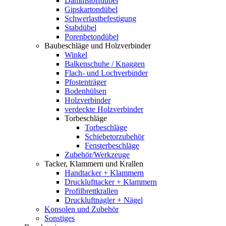
Dämmstoffdübel
Gipskartondübel
Schwerlastbefestigung
Stabdübel
Porenbetondübel
Baubeschläge und Holzverbinder
Winkel
Balkenschuhe / Knaggen
Flach- und Lochverbinder
Pfostenträger
Bodenhülsen
Holzverbinder
verdeckte Holzverbinder
Torbeschläge
Torbeschläge
Schiebetorzubehör
Fensterbeschläge
Zubehör/Werkzeuge
Tacker, Klammern und Krallen
Handtacker + Klammern
Drucklufttacker + Klammern
Profilbrettkrallen
Druckluftnagler + Nägel
Konsolen und Zubehör
Sonstiges