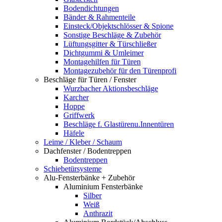
Bodendichtungen
Bänder & Rahmenteile
Einsteck/Objektschlösser & Spione
Sonstige Beschläge & Zubehör
Lüftungsgitter & Türschließer
Dichtgummi & Umleimer
Montagehilfen für Türen
Montagezubehör für den Türenprofi
Beschläge für Türen / Fenster
Wurzbacher Aktionsbeschläge
Karcher
Hoppe
Griffwerk
Beschläge f. Glastürenu.Innentüren
Häfele
Leime / Kleber / Schaum
Dachfenster / Bodentreppen
Bodentreppen
Schiebetürsysteme
Alu-Fensterbänke + Zubehör
Aluminium Fensterbänke
Silber
Weiß
Anthrazit