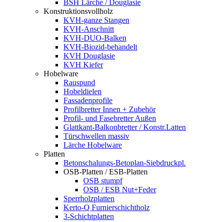
BSH Lärche / Douglasie
Konstruktionsvollholz
KVH-ganze Stangen
KVH-Anschnitt
KVH-DUO-Balken
KVH-Biozid-behandelt
KVH Douglasie
KVH Kiefer
Hobelware
Rauspund
Hobeldielen
Fassadenprofile
Profilbretter Innen + Zubehör
Profil- und Fasebretter Außen
Glattkant-Balkonbretter / Konstr.Latten
Türschwellen massiv
Lärche Hobelware
Platten
Betonschalungs-Betoplan-Siebdruckpl.
OSB-Platten / ESB-Platten
OSB stumpf
OSB / ESB Nut+Feder
Sperrholzplatten
Kerto-Q Furnierschichtholz
3-Schichtplatten