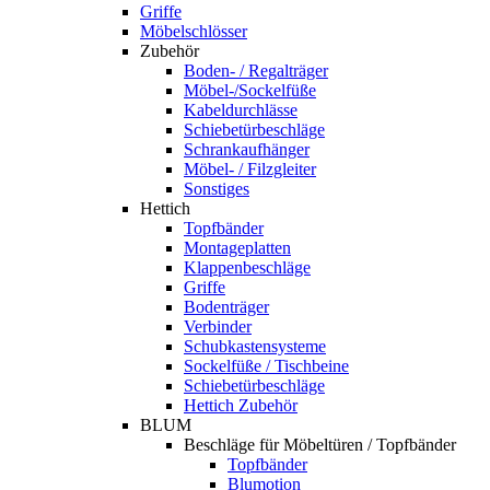
Griffe
Möbelschlösser
Zubehör
Boden- / Regalträger
Möbel-/Sockelfüße
Kabeldurchlässe
Schiebetürbeschläge
Schrankaufhänger
Möbel- / Filzgleiter
Sonstiges
Hettich
Topfbänder
Montageplatten
Klappenbeschläge
Griffe
Bodenträger
Verbinder
Schubkastensysteme
Sockelfüße / Tischbeine
Schiebetürbeschläge
Hettich Zubehör
BLUM
Beschläge für Möbeltüren / Topfbänder
Topfbänder
Blumotion