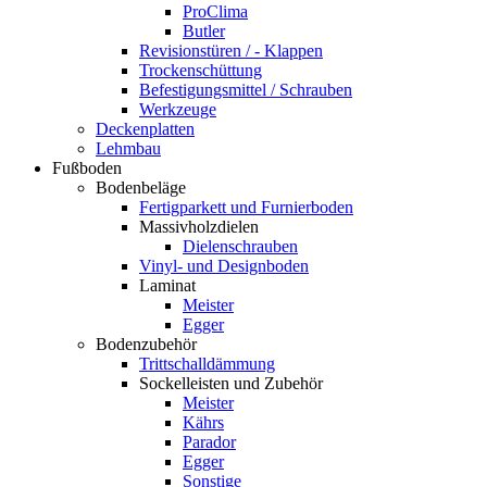
ProClima
Butler
Revisionstüren / - Klappen
Trockenschüttung
Befestigungsmittel / Schrauben
Werkzeuge
Deckenplatten
Lehmbau
Fußboden
Bodenbeläge
Fertigparkett und Furnierboden
Massivholzdielen
Dielenschrauben
Vinyl- und Designboden
Laminat
Meister
Egger
Bodenzubehör
Trittschalldämmung
Sockelleisten und Zubehör
Meister
Kährs
Parador
Egger
Sonstige