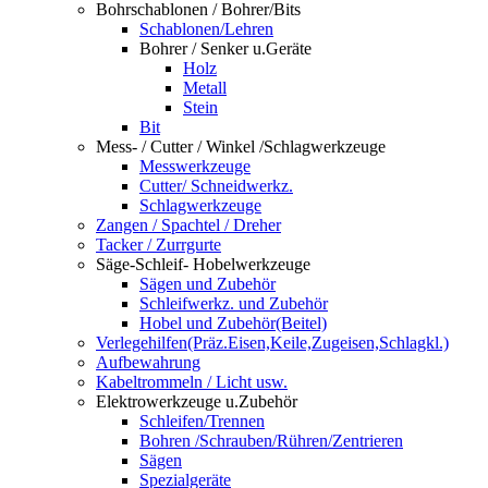
Bohrschablonen / Bohrer/Bits
Schablonen/Lehren
Bohrer / Senker u.Geräte
Holz
Metall
Stein
Bit
Mess- / Cutter / Winkel /Schlagwerkzeuge
Messwerkzeuge
Cutter/ Schneidwerkz.
Schlagwerkzeuge
Zangen / Spachtel / Dreher
Tacker / Zurrgurte
Säge-Schleif- Hobelwerkzeuge
Sägen und Zubehör
Schleifwerkz. und Zubehör
Hobel und Zubehör(Beitel)
Verlegehilfen(Präz.Eisen,Keile,Zugeisen,Schlagkl.)
Aufbewahrung
Kabeltrommeln / Licht usw.
Elektrowerkzeuge u.Zubehör
Schleifen/Trennen
Bohren /Schrauben/Rühren/Zentrieren
Sägen
Spezialgeräte