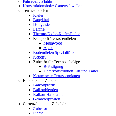
Palisaden / Pfähle
Konstruktionsholz/ Gartenschwellen
Terrassendielen
Kiefer
Bangkirai
Douglasie
Lärche
Thermo-Esche-Kiefer-Fichte
Komposit-Terrassendielen
Megawood
Apex
Bodendielen Spezialitäten
Kebony
Zubehör für Terrassenbeläge
Befestigung
Unterkonstruktion Alu und Lager
Keramische Terrassenplatten
Balkone und Zubehör
Balkonprofile
Balkonblenden
Balkon-Handläufe
Geländerpfosten
Gartenzäune und Zubehör
Zubehör
Fichte