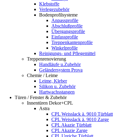
Klebstoffe
Verlegezubehör
Bodenprofilsysteme
Anpassprofile
Abschlußprofile
Übergangsprofile
Einfassprofile
Treppenkantenprofile
Winkelprofile
Reinigungs- und Pflegemittel
Treppenrenovierung
Handläufe u.Zubehör
Geländersystem Prova
Chemie / Leime
Leime, Kleber
Silikon u. Zubehör
Hartwachsstangen
Türen / Fenster & Zubehör
Innentüren Dekor+CPL
Astra
CPL Weisslack ä. 9010 Türblatt
CPL Weisslack ä. 9010 Zarge
CPL Akazie Türblatt
CPL Akazie Zarge
CPL Ureiche Türblatt